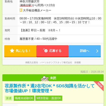
神奈川県藤沢市
勤務地
湘南台駅
から民間バス15分
大手輸送機器メーカー
08:00～17:05(実働8時間 休憩1時間05分) ※休憩時間は10：00
勤務時間
～10：10、12：00～12：45、15：00～15：10 です！
【急募】即日～長期 ※8月～！
期間
履歴書不要
/
40～50代活躍中
特徴
気になる！
応募する
詳細へ
掲載元企業名
パーソルテンプスタッフ株式会社 首都圏
掲載日：2026.08.04
未読
NEW
荏原製作所＊週2在宅OK＊SDS知識を活かして
市場価値UP！環境管理＊
派遣
職種未経験OK
WEB登録・面接OK