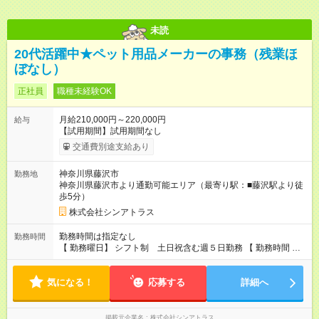
未読
20代活躍中★ペット用品メーカーの事務（残業ほ
ぼなし）
正社員
職種未経験OK
月給210,000円～220,000円
給与
【試用期間】試用期間なし
交通費別途支給あり
神奈川県藤沢市
勤務地
神奈川県藤沢市より通勤可能エリア（最寄り駅：■藤沢駅より徒
歩5分）
株式会社シンアトラス
勤務時間は指定なし
勤務時間
【 勤務曜日】 シフト制 土日祝含む週５日勤務 【 勤務時間 】
・ 9：00～20：00（実働8h／休憩１h） ※残業ほとんどありま
せん（残業代支給）
気になる！
応募する
詳細へ
掲載元企業名
株式会社シンアトラス