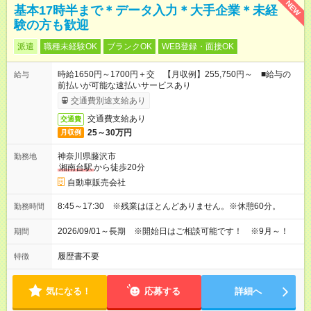
NEW
基本17時半まで＊データ入力＊大手企業＊未経
験の方も歓迎
派遣
職種未経験OK
ブランクOK
WEB登録・面接OK
時給1650円～1700円＋交 【月収例】255,750円～ ■給与の
給与
前払いが可能な速払いサービスあり
交通費別途支給あり
交通費支給あり
交通費
25～30万円
月収例
神奈川県藤沢市
勤務地
湘南台駅
から徒歩20分
自動車販売会社
8:45～17:30 ※残業はほとんどありません。※休憩60分。
勤務時間
2026/09/01～長期 ※開始日はご相談可能です！ ※9月～！
期間
履歴書不要
特徴
気になる！
応募する
詳細へ