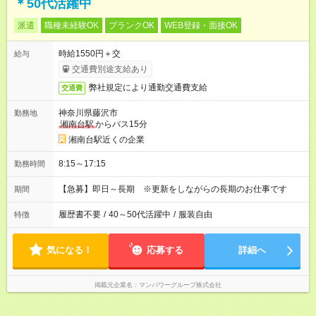
＊50代活躍中
派遣
職種未経験OK
ブランクOK
WEB登録・面接OK
時給1550円＋交
給与
交通費別途支給あり
弊社規定により通勤交通費支給
交通費
神奈川県藤沢市
勤務地
湘南台駅
からバス15分
湘南台駅近くの企業
8:15～17:15
勤務時間
【急募】即日～長期 ※更新をしながらの長期のお仕事です
期間
履歴書不要
/
40～50代活躍中
/
服装自由
特徴
気になる！
応募する
詳細へ
掲載元企業名
マンパワーグループ株式会社