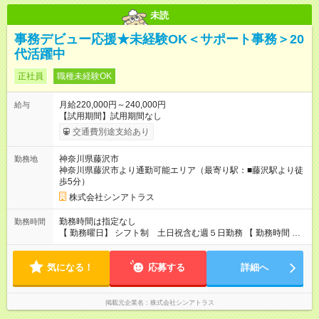
未読
事務デビュー応援★未経験OK＜サポート事務＞20
代活躍中
正社員
職種未経験OK
月給220,000円～240,000円
給与
【試用期間】試用期間なし
交通費別途支給あり
神奈川県藤沢市
勤務地
神奈川県藤沢市より通勤可能エリア（最寄り駅：■藤沢駅より徒
歩5分）
株式会社シンアトラス
勤務時間は指定なし
勤務時間
【 勤務曜日】 シフト制 土日祝含む週５日勤務 【 勤務時間 】
・ 9：00～20：00（実働8h／休憩１h） ※残業ほとんどありま
せん（残業代支給）
気になる！
応募する
詳細へ
掲載元企業名
株式会社シンアトラス