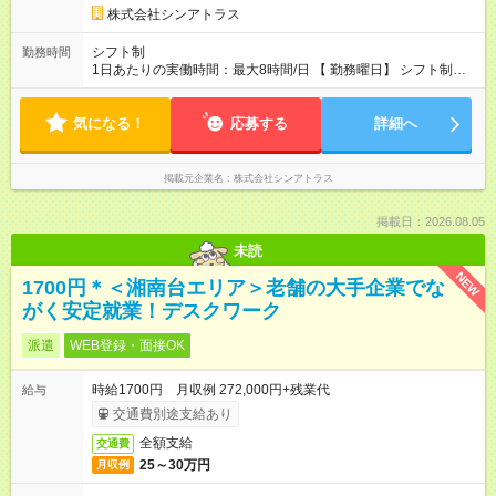
株式会社シンアトラス
シフト制
勤務時間
1日あたりの実働時間：最大8時間/日 【 勤務曜日】 シフト制
土日祝含む週５日勤務 【 勤務時間 】 ・ 9：00～20：00（実働
8h／休憩１h） ※残業ほとんどありません（残業代支給）
気になる！
応募する
詳細へ
掲載元企業名
株式会社シンアトラス
掲載日：2026.08.05
未読
NEW
1700円＊＜湘南台エリア＞老舗の大手企業でな
がく安定就業！デスクワーク
派遣
WEB登録・面接OK
時給1700円 月収例 272,000円+残業代
給与
交通費別途支給あり
全額支給
交通費
25～30万円
月収例