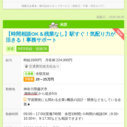
掲載元企業名
株式会社スタッフサービス（神奈川・千葉・埼玉エリア）
掲載日：2026.08.05
未読
NEW
【時間相談OK＆残業なし】駅すぐ！気配り力が
活きる！事務サポート
派遣
WEB登録・面接OK
時給1600円 月収例 224,000円
給与
交通費別途支給あり
全額支給
交通費
20～25万円
月収例
神奈川県藤沢市
勤務地
湘南台駅
から徒歩5分
宇宙開発にも関わる企業♪機器の設計・開発などをしている企
業★
09:00～17:00(実働7時間 休憩1時間) ※時間の相談OK（9:30-
勤務時間
16:30や、9-17:30なども相談できます）