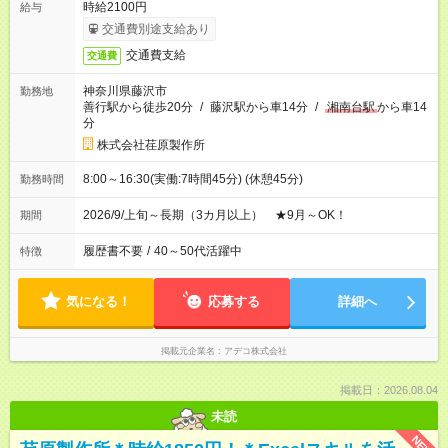
時給2100円
給与
交通費別途支給あり
交通費支給
交通費
神奈川県藤沢市
勤務地
善行駅から徒歩20分
/
藤沢駅から車14分
/
湘南台駅
から車14
分
株式会社荏原製作所
8:00～16:30(実働:7時間45分) (休憩45分)
勤務時間
2026/9/上旬～長期（3カ月以上） ★9月～OK！
期間
履歴書不要
/
40～50代活躍中
特徴
気になる！
応募する
詳細へ
掲載元企業名
アデコ株式会社
掲載日：2026.08.04
未読
NEW