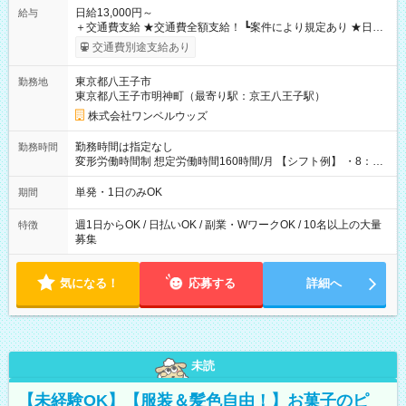
日給13,000円～
給与
＋交通費支給 ★交通費全額支給！ ┗案件により規定あり ★日払
いOK！（規定あり） ┗働いたその日に現金GET♪ お仕事後はコ
交通費別途支給あり
ンビニATMから 日払い分を引き落とせます！ 【試用期間】試
用期間なし
東京都八王子市
勤務地
東京都八王子市明神町（最寄り駅：京王八王子駅）
株式会社ワンベルウッズ
勤務時間は指定なし
勤務時間
変形労働時間制 想定労働時間160時間/月 【シフト例】 ・8：00
～21：00
単発・1日のみOK
期間
週1日からOK / 日払いOK / 副業・WワークOK / 10名以上の大量
特徴
募集
気になる！
応募する
詳細へ
未読
【未経験OK】【服装＆髪色自由！】お菓子のピ