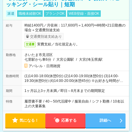
ッキング・シール貼り｜短期
派遣
職種未経験OK
ブランクOK
WEB登録・面接OK
時給1400円／月収例：117,600円＝1,400円×4時間×21日勤務の
給与
場合＋交通費別途支給
交通費別途支給あり
実費支給／当社規定あり。
交通費
さいたま市見沼区
勤務地
七里駅から車6分
/
大宮公園駅
/
大宮(埼玉県)駅
アパレル・日用雑貨
(1)14:00-18:00(休憩0分) (2)14:00-19:00(休憩0分) (3)14:00-
勤務時間
19:30(休憩0分) (4)14:00-20:00(休憩45分) ※お好きな時間が選べ
ます
1ヶ月以上3ヶ月未満／即日～8月末までの期間限定
期間
履歴書不要
/
40～50代活躍中
/
服装自由
/
シフト勤務
/
10名以
特徴
上の大量募集
気になる！
応募する
詳細へ