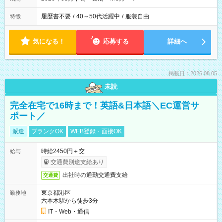
履歴書不要
/
40～50代活躍中
/
服装自由
特徴
気になる！
応募する
詳細へ
掲載日：2026.08.05
未読
完全在宅で16時まで！英語&日本語＼EC運営サ
ポート／
派遣
ブランクOK
WEB登録・面接OK
時給2450円＋交
給与
交通費別途支給あり
出社時の通勤交通費支給
交通費
東京都港区
勤務地
六本木駅から徒歩3分
IT・Web・通信