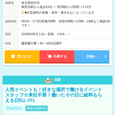
埼玉県所沢市
勤務地
東所沢駅から徒歩10分
/
所沢駅から民間バス12分
■文芸資料の収集・保存・展示をおこなっています
09:00～17:00(実働7時間 休憩1時間) ※10時～18時もご相談OK
勤務時間
です！
2026年09月上旬～長期 ※9月～！
期間
履歴書不要
/
40～50代活躍中
特徴
気になる！
応募する
詳細へ
未読
人気イベントも！好きな場所で働けるイベント
スタッフ☆来社不要！働いたその日に給料もら
える日払い/T1
アルバイト
職種未経験OK