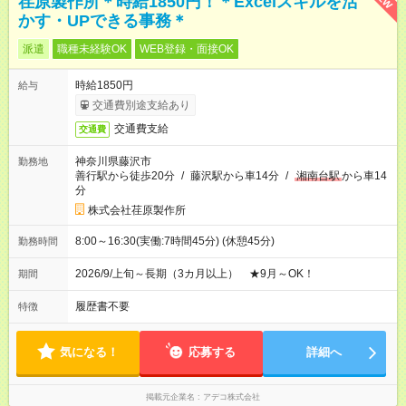
荏原製作所＊時給1850円！＊Excelスキルを活
かす・UPできる事務＊
派遣
職種未経験OK
WEB登録・面接OK
時給1850円
給与
交通費別途支給あり
交通費支給
交通費
神奈川県藤沢市
勤務地
善行駅から徒歩20分
/
藤沢駅から車14分
/
湘南台駅
から車14
分
株式会社荏原製作所
8:00～16:30(実働:7時間45分) (休憩45分)
勤務時間
2026/9/上旬～長期（3カ月以上） ★9月～OK！
期間
履歴書不要
特徴
気になる！
応募する
詳細へ
掲載元企業名
アデコ株式会社