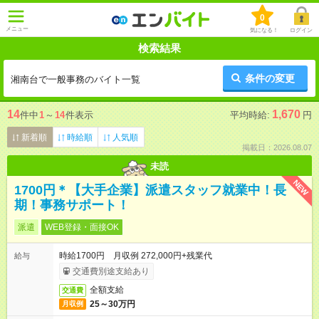
0
メニュー
気になる！
ログイン
検索結果
条件の変更
湘南台で一般事務のバイト一覧
14
1,670
件中
1
～
14
件表示
平均時給:
円
新着順
時給順
人気順
掲載日：2026.08.07
未読
NEW
1700円＊【大手企業】派遣スタッフ就業中！長
期！事務サポート！
派遣
WEB登録・面接OK
時給1700円 月収例 272,000円+残業代
給与
交通費別途支給あり
全額支給
交通費
25～30万円
月収例