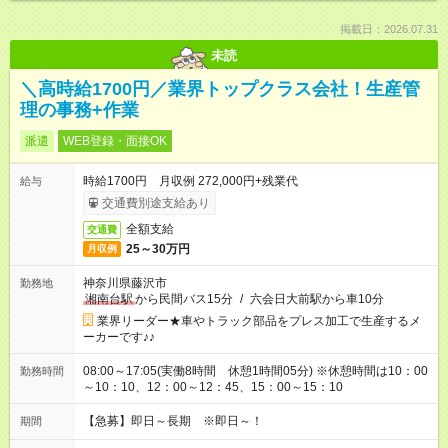
掲載日：2026.07.31
未読
＼高時給1700円／業界トップクラス会社！生産管
理の事務+作業
派遣
WEB登録・面接OK
時給1700円 月収例 272,000円+残業代
給与
交通費別途支給あり
全額支給
交通費
25～30万円
月収例
神奈川県藤沢市
勤務地
湘南台駅
から民間バス15分
/
六会日大前駅から車10分
業界リーダー★車やトラック部品をプレス加工で生産するメ
ーカーです♪♪
08:00～17:05(実働8時間 休憩1時間05分) ※休憩時間は10：00
勤務時間
～10：10、12：00～12：45、15：00～15：10
【急募】即日～長期 ※即日～！
期間