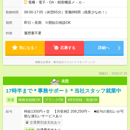
電機・電子・OA・精密機器メ－カ－
08:00-17:05（休憩65分）実働8時間（残業少なめ！）
勤務時間
即日～長期 ※開始日相談OK
期間
履歴書不要
特徴
気になる！
応募する
詳細へ
掲載元企業名
株式会社リクルートスタッフィング
掲載日：2026.07.26
未読
17時半まで＊事務サポート＊当社スタッフ就業中
派遣
職種未経験OK
ブランクOK
WEB登録・面接OK
時給1350円＋交 【月収例】209,250円～ ■給与の前払いが可
給与
能な速払いサービスあり
交通費別途支給あり