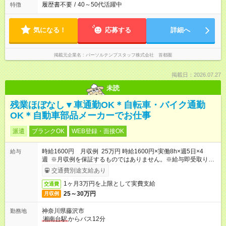
履歴書不要
/
40～50代活躍中
特徴
気になる！
応募する
詳細へ
掲載元企業名
パーソルテンプスタッフ株式会社 首都圏
掲載日：2026.07.27
未読
残業ほぼなし▼車通勤OK＊自転車・バイク通勤
OK＊自動車部品メーカーでお仕事
派遣
ブランクOK
WEB登録・面接OK
時給1600円 月収例 25万円 時給1600円×実働8h×週5日×4
給与
週 ※月収例を保証するものではありません。※給与即受取りサ
ービス利用可（利用条件有）
交通費別途支給あり
1ヶ月3万円を上限として実費支給
交通費
25～30万円
月収例
神奈川県藤沢市
勤務地
湘南台駅
からバス12分