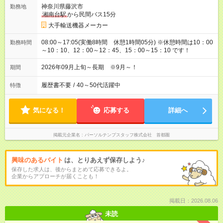
神奈川県藤沢市
勤務地
湘南台駅
から民間バス15分
大手輸送機器メーカー
08:00～17:05(実働8時間 休憩1時間05分) ※休憩時間は10：00
勤務時間
～10：10、12：00～12：45、15：00～15：10 です！
2026年09月上旬～長期 ※9月～！
期間
履歴書不要
/
40～50代活躍中
特徴
気になる！
応募する
詳細へ
掲載元企業名
パーソルテンプスタッフ株式会社 首都圏
興味のあるバイト
は、とりあえず保存しよう♪
保存した求人は、後からまとめて応募できるよ。
企業からアプローチが届くことも！
掲載日：2026.08.06
未読