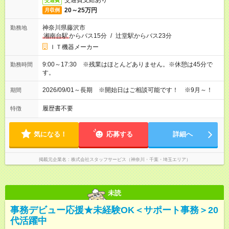
交通費支給あり
交通費
20～25万円
月収例
神奈川県藤沢市
勤務地
湘南台駅
からバス15分
/
辻堂駅からバス23分
ＩＴ機器メーカー
9:00～17:30 ※残業はほとんどありません。※休憩は45分で
勤務時間
す。
2026/09/01～長期 ※開始日はご相談可能です！ ※9月～！
期間
履歴書不要
特徴
気になる！
応募する
詳細へ
掲載元企業名
株式会社スタッフサービス（神奈川・千葉・埼玉エリア）
未読
事務デビュー応援★未経験OK＜サポート事務＞20
代活躍中