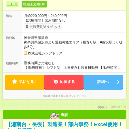
正社員
職種未経験OK
月給220,000円～240,000円
給与
【試用期間】試用期間なし
交通費別途支給あり
神奈川県藤沢市
勤務地
神奈川県藤沢市より通勤可能エリア（最寄り駅：■藤沢駅より徒
歩5分）
株式会社シンアトラス
勤務時間は指定なし
勤務時間
【 勤務曜日】 シフト制 土日祝含む週５日勤務 【 勤務時間 】
・ 9：00～20：00（実働8h／休憩１h） ※残業ほとんどありま
せん（残業代支給）
気になる！
応募する
詳細へ
掲載元企業名
株式会社シンアトラス
掲載日：2026.07.09
未読
【湘南台・長後】製造業！部内事務！Excel使用！