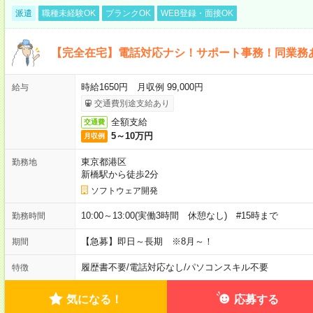
派遣
職種未経験OK
ブランクOK
WEB登録・面接OK
【完全在宅】電話対応ナシ！サポート事務！同業務
時給1650円 月収例 99,000円
給与
交通費別途支給あり
全額支給
交通費
5～10万円
月収例
東京都港区
勤務地
新橋駅から徒歩2分
ソフトウェア開発
10:00～13:00(実働3時間 休憩なし) #15時まで
勤務時間
【急募】即日～長期 ※8月～！
期間
履歴書不要
/
電話対応なし
/
パソコンスキル不要
特徴
気になる！
応募する