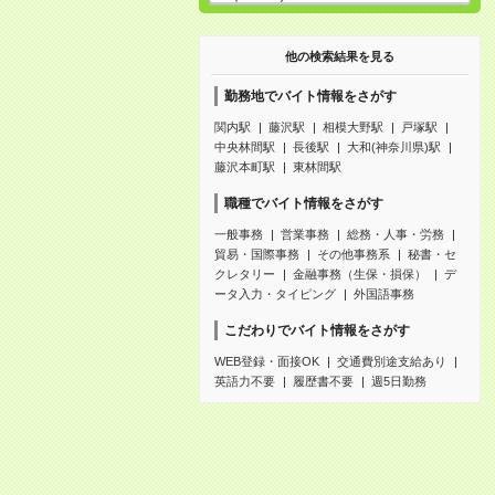
他の検索結果を見る
勤務地でバイト情報をさがす
関内駅
藤沢駅
相模大野駅
戸塚駅
中央林間駅
長後駅
大和(神奈川県)駅
藤沢本町駅
東林間駅
職種でバイト情報をさがす
一般事務
営業事務
総務・人事・労務
貿易・国際事務
その他事務系
秘書・セ
クレタリー
金融事務（生保・損保）
デ
ータ入力・タイピング
外国語事務
こだわりでバイト情報をさがす
WEB登録・面接OK
交通費別途支給あり
英語力不要
履歴書不要
週5日勤務