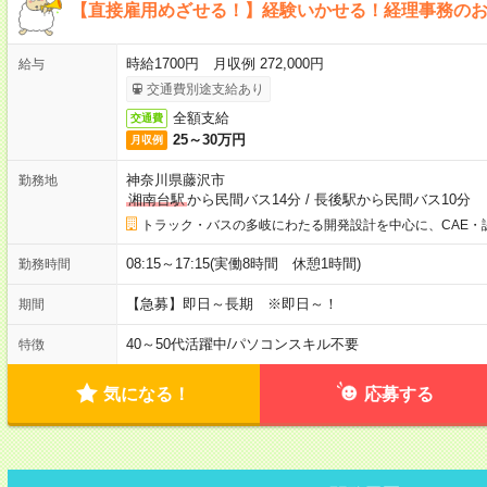
【直接雇用めざせる！】経験いかせる！経理事務の
時給1700円 月収例 272,000円
給与
交通費別途支給あり
全額支給
交通費
25～30万円
月収例
神奈川県藤沢市
勤務地
湘南台駅
から民間バス14分
/
長後駅から民間バス10分
トラック・バスの多岐にわたる開発設計を中心に、CAE・
08:15～17:15(実働8時間 休憩1時間)
勤務時間
【急募】即日～長期 ※即日～！
期間
40～50代活躍中
/
パソコンスキル不要
特徴
気になる！
応募する