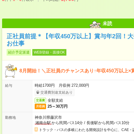
未読
正社員前提＊【年収450万以上】賞与年2回！
お仕事
紹介予定派遣
WEB登録・面接OK
8月開始！＼正社員のチャンスあり↑年収450万以上×賞
時給1700円 月収例 272,000円
給与
交通費別途支給あり
全額支給
交通費
25～30万円
月収例
神奈川県藤沢市
勤務地
湘南台駅
から民間バス14分
/
長後駅から民間バス10分
トラック・バスの多岐にわたる開発設計を中心に、CAE・