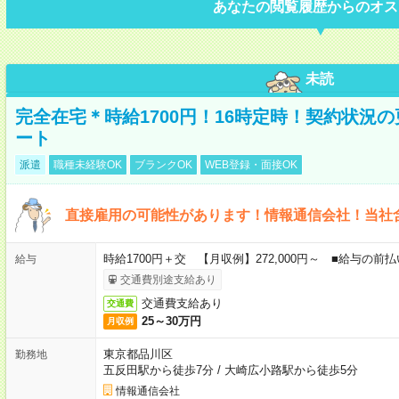
あなたの閲覧履歴からのオス
未読
完全在宅＊時給1700円！16時定時！契約状況
ート
派遣
職種未経験OK
ブランクOK
WEB登録・面接OK
直接雇用の可能性があります！情報通信会社！当社
時給1700円＋交 【月収例】272,000円～ ■給与の
給与
交通費別途支給あり
交通費支給あり
交通費
25～30万円
月収例
東京都品川区
勤務地
五反田駅から徒歩7分
/
大崎広小路駅から徒歩5分
情報通信会社