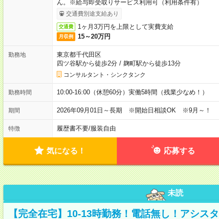
ん。※給与即受取りサービス利用可（利用条件有）
交通費別途支給あり
1ヶ月3万円を上限として実費支給
交通費
15～20万円
月収例
東京都千代田区
勤務地
四ツ谷駅から徒歩2分
/
麹町駅から徒歩13分
コンサルタント・シンクタンク
10:00-16:00（休憩60分）実働5時間（残業少なめ！）
勤務時間
2026年09月01日～長期 ※開始日相談OK ※9月～！
期間
履歴書不要
/
服装自由
特徴
気になる！
応募する
未読
【完全在宅】10-13時勤務！電話無し！アシス