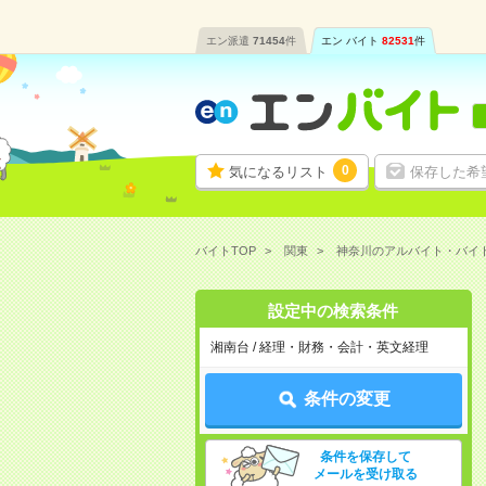
エン派遣
71454
件
エン バイト
82531
件
0
気になるリスト
保存した希
バイトTOP
関東
神奈川のアルバイト・バイ
設定中の検索条件
湘南台 / 経理・財務・会計・英文経理
条件の変更
条件を保存して
メールを受け取る