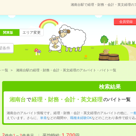
湘南台駅で経理・財務・会計・英文経理の
会員登録
エリア変更
関東版
望条件
ト一覧
湘南台駅の経理・財務・会計・英文経理のアルバイト・バイト一覧
検索結果
湘南台
経理・財務・会計・英文経理
で
のバイト一覧
湘南台のアルバイト情報です。経理・財務・会計・英文経理のアルバイトの他に、
一
えています。さらに、
単発
などの期間や、
職種未経験OK
などのこだわり条件で絞り込
1,700
2
平均時給:
円
件中
1
～
2
件表示