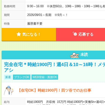
9:00～16:00 ※休憩60分。10時～18時・10時～19時
勤務時間
2026/09/01～長期 ※9月～！
期間
履歴書不要
特徴
気になる！
応募する
未読
完全在宅＊時給1900円！週4日＆10～16時！
アシ
派遣
ブランクOK
WEB登録・面接OK
【在宅OK】時給1900円！四ツ谷でのお仕事
時給1900円 月収例 15万円 時給1900円×実働5h×
給与