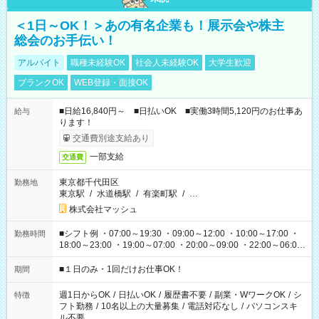
＜1日～OK！＞あの有名企業も！展示会や株主
総会のお手伝い！
アルバイト
職種未経験OK
社会人未経験OK
大学生歓迎
ブランクOK
WEB登録・面接OK
■日給16,840円～ ■日払いOK ■実働3時間5,120円のお仕事あ
給与
ります！
交通費別途支給あり
一部支給
交通費
東京都千代田区
勤務地
東京駅
/
水道橋駅
/
有楽町駅
/
…
株式会社マッシュ
■シフト例 ・07:00～19:30 ・09:00～12:00 ・10:00～17:00 ・
勤務時間
18:00～23:00 ・19:00～07:00 ・20:00～09:00 ・22:00～06:00
etc ★最短で3時間で5,120円のお仕事から 15時間で2万円近く稼
げるお仕事も！ ご希望のお時間に合わせてご紹介！ ※シフトは
■１日のみ・1回だけお仕事OK！
期間
現場によって異なります。 ※勿論、休憩時間はあるのでご安心
ください！
週1日からOK
/
日払いOK
/
履歴書不要
/
副業・WワークOK
/
シ
特徴
フト勤務
/
10名以上の大量募集
/
電話対応なし
/
パソコンスキ
ル不要