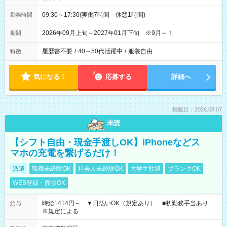
09:30～17:30(実働7時間 休憩1時間)
勤務時間
2026年09月上旬～2027年01月下旬 ※9月～！
期間
履歴書不要
/
40～50代活躍中
/
服装自由
特徴
気になる！
応募する
詳細へ
掲載日：2026.08.07
未読
【シフト自由・現金手渡しOK】iPhoneなどス
マホの充電を繋げるだけ！
派遣
職種未経験OK
社会人未経験OK
大学生歓迎
ブランクOK
WEB登録・面接OK
時給1414円～ ▼日払いOK（規定あり） ■初勤務手当あり
給与
※規定による