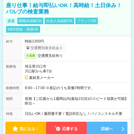
座り仕事！給与即払いOK！高時給！土日休み！
バルブの検査業務
派遣
職種未経験OK
社会人未経験OK
ブランクOK
WEB登録・面接OK
時給1350円
給与
交通費別途支給あり
交通費支給有り
交通費
埼玉県川口市
勤務地
川口駅から車7分
素材系メーカー
9:00～17:00 ※表記のうち実働7時間です。
勤務時間
長期【ご応募から1週間以内(最短2日目)のスピード就業が可能】
期間
即日～
日払いOK
/
履歴書不要
/
電話対応なし
/
パソコンスキル不要
特徴
気になる！
応募する
詳細へ