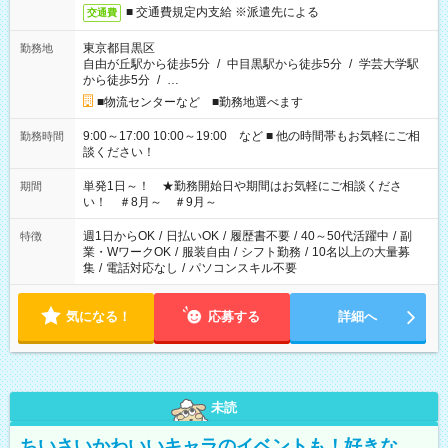
■ 交通費規定内支給 ※派遣先による
交通費
東京都目黒区
勤務地
自由が丘駅から徒歩5分
/
中目黒駅から徒歩5分
/
学芸大学駅
から徒歩5分
/
…
■物流センターなど ■勤務地選べます
9:00～17:00 10:00～19:00 など ■ 他の時間帯もお気軽にご相
勤務時間
談ください！
単発1日～！ ★勤務開始日や期間はお気軽にご相談くださ
期間
い！ ＃8月～ ＃9月～
週1日からOK
/
日払いOK
/
履歴書不要
/
40～50代活躍中
/
副
特徴
業・WワークOK
/
服装自由
/
シフト勤務
/
10名以上の大量募
集
/
電話対応なし
/
パソコンスキル不要
気になる！
応募する
詳細へ
未読
ちいさいかわいいキャラのイベントも！好きな