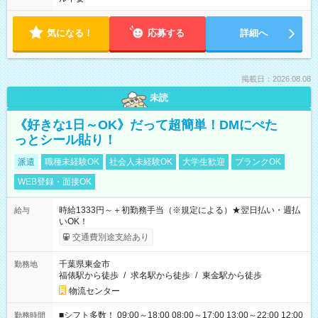
気になる！
応募する
詳細へ
掲載日：2026.08.08
未読
《好きな1日～OK》だって超簡単！DMにぺた
っとシール貼り！
派遣
職種未経験OK
社会人未経験OK
大学生歓迎
ブランクOK
WEB登録・面接OK
時給1333円～＋初勤務手当（※規定による）★翌日払い・週払
給与
いOK！
交通費別途支給あり
千葉県東金市
勤務地
福俵駅から徒歩
/
求名駅から徒歩
/
東金駅から徒歩
物流センター
■シフト多数！ 09:00～18:00 08:00～17:00 13:00～22:00 12:00
勤務時間