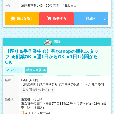
履歴書不要
/
40～50代活躍中
/
服装自由
特徴
気になる！
応募する
詳細へ
未読
【座り＆手作業中心】香水shopの梱包スタッ
フ ★副業OK ★週1日からOK ★1日1時間から
OK
アルバイト
職種未経験OK
時給1,400円～
給与
【試用期間】試用期間あり 試用期間の長さ：1ヶ月 雇用形態、
給与は本採用時と同じです。
交通費別途支給あり
東京都千代田区
勤務地
東京都千代田区内神田2丁目14番12号 星屋第六ビル402号（最
寄り駅：神田駅）
Ａｌｌｅｙ株式会社