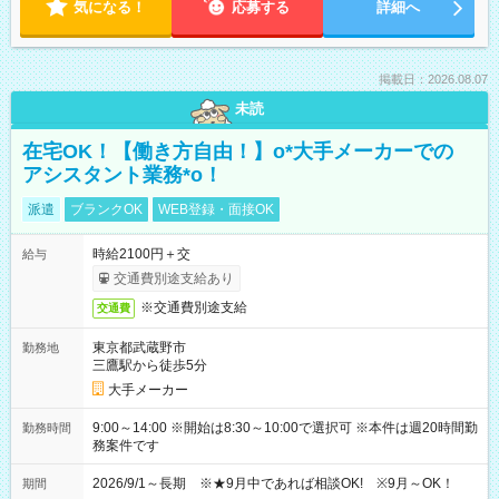
気になる！
応募する
詳細へ
掲載日：2026.08.07
未読
在宅OK！【働き方自由！】o*大手メーカーでの
アシスタント業務*o！
派遣
ブランクOK
WEB登録・面接OK
時給2100円＋交
給与
交通費別途支給あり
※交通費別途支給
交通費
東京都武蔵野市
勤務地
三鷹駅から徒歩5分
大手メーカー
9:00～14:00 ※開始は8:30～10:00で選択可 ※本件は週20時間勤
勤務時間
務案件です
2026/9/1～長期 ※★9月中であれば相談OK! ※9月～OK！
期間