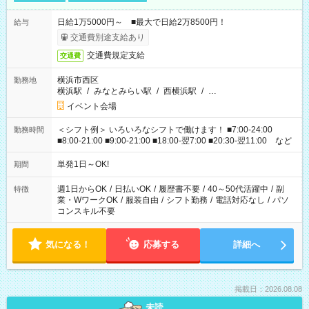
日給1万5000円～ ■最大で日給2万8500円！
給与
交通費別途支給あり
交通費規定支給
交通費
横浜市西区
勤務地
横浜駅
/
みなとみらい駅
/
西横浜駅
/
…
イベント会場
＜シフト例＞ いろいろなシフトで働けます！ ■7:00-24:00
勤務時間
■8:00-21:00 ■9:00-21:00 ■18:00-翌7:00 ■20:30-翌11:00 など
単発1日～OK!
期間
週1日からOK
/
日払いOK
/
履歴書不要
/
40～50代活躍中
/
副
特徴
業・WワークOK
/
服装自由
/
シフト勤務
/
電話対応なし
/
パソ
コンスキル不要
気になる！
応募する
詳細へ
掲載日：2026.08.08
未読