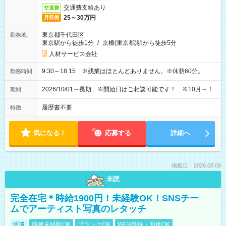
交通費支給あり
交通費
25～30万円
月収例
東京都千代田区
勤務地
東京駅から徒歩1分
/
京橋(東京都)駅から徒歩5分
人材サービス会社
9:30～18:15 ※残業はほとんどありません。※休憩60分。
勤務時間
2026/10/01～長期 ※開始日はご相談可能です！ ※10月～！
期間
履歴書不要
特徴
気になる！
応募する
詳細へ
掲載日：2026.08.09
未読
完全在宅＊時給1900円！未経験OK！SNSチー
ムでアーティスト写真のレタッチ
派遣
職種未経験OK
ブランクOK
WEB登録・面接OK