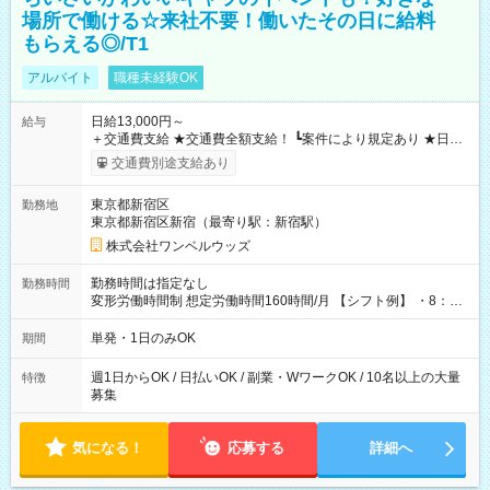
場所で働ける☆来社不要！働いたその日に給料
もらえる◎/T1
アルバイト
職種未経験OK
日給13,000円～
給与
＋交通費支給 ★交通費全額支給！ ┗案件により規定あり ★日払
いOK！（規定あり） ┗働いたその日に現金GET♪ お仕事後はコ
交通費別途支給あり
ンビニATMから 日払い分を引き落とせます！ 【試用期間】試
用期間なし
東京都新宿区
勤務地
東京都新宿区新宿（最寄り駅：新宿駅）
株式会社ワンベルウッズ
勤務時間は指定なし
勤務時間
変形労働時間制 想定労働時間160時間/月 【シフト例】 ・8：00
～21：00
単発・1日のみOK
期間
週1日からOK / 日払いOK / 副業・WワークOK / 10名以上の大量
特徴
募集
気になる！
応募する
詳細へ