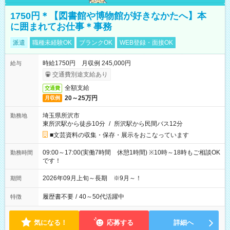
1750円＊【図書館や博物館が好きなかたへ】本
に囲まれてお仕事＊事務
派遣
職種未経験OK
ブランクOK
WEB登録・面接OK
時給1750円 月収例 245,000円
給与
交通費別途支給あり
全額支給
交通費
20～25万円
月収例
埼玉県所沢市
勤務地
東所沢駅から徒歩10分
/
所沢駅から民間バス12分
■文芸資料の収集・保存・展示をおこなっています
09:00～17:00(実働7時間 休憩1時間) ※10時～18時もご相談OK
勤務時間
です！
2026年09月上旬～長期 ※9月～！
期間
履歴書不要
/
40～50代活躍中
特徴
気になる！
応募する
詳細へ