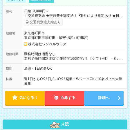
日給13,000円～
給与
＋交通費支給 ★交通費全額支給！ ┗案件により規定あり ★日払
いOK！（規定あり） ┗働いたその日に現金GET♪ お仕事後はコ
交通費別途支給あり
ンビニATMから 日払い分を引き落とせます！ 【試用期間】試
用期間なし
東京都町田市
勤務地
東京都町田市原町田（最寄り駅：町田駅）
株式会社ワンベルウッズ
勤務時間は指定なし
勤務時間
変形労働時間制 想定労働時間160時間/月 【シフト例】 ・8：00
～21：00
単発・1日のみOK
期間
週1日からOK / 日払いOK / 副業・WワークOK / 10名以上の大量
特徴
募集
気になる！
応募する
詳細へ
未読