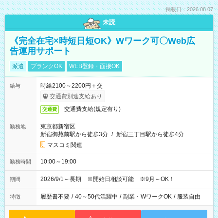
掲載日：2026.08.07
未読
《完全在宅×時短日短OK》Wワーク可〇Web広
告運用サポート
派遣
ブランクOK
WEB登録・面接OK
時給2100～2200円＋交
給与
交通費別途支給あり
交通費支給(規定有り)
交通費
東京都新宿区
勤務地
新宿御苑前駅から徒歩3分
/
新宿三丁目駅から徒歩4分
マスコミ関連
10:00～19:00
勤務時間
2026/9/1～長期 ※開始日相談可能 ※9月～OK！
期間
履歴書不要
/
40～50代活躍中
/
副業・WワークOK
/
服装自由
特徴