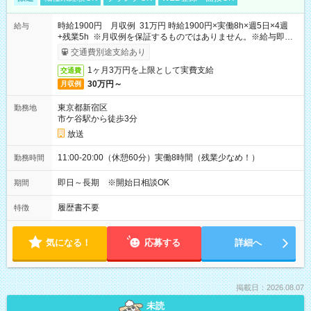
時給1900円 月収例 31万円 時給1900円×実働8h×週5日×4週
給与
+残業5h ※月収例を保証するものではありません。※給与即受
取りサービス利用可（利用条件有）
交通費別途支給あり
1ヶ月3万円を上限として実費支給
交通費
30万円～
月収例
東京都新宿区
勤務地
市ケ谷駅から徒歩3分
放送
11:00-20:00（休憩60分）実働8時間（残業少なめ！）
勤務時間
即日～長期 ※開始日相談OK
期間
履歴書不要
特徴
気になる！
応募する
詳細へ
掲載日：2026.08.07
未読