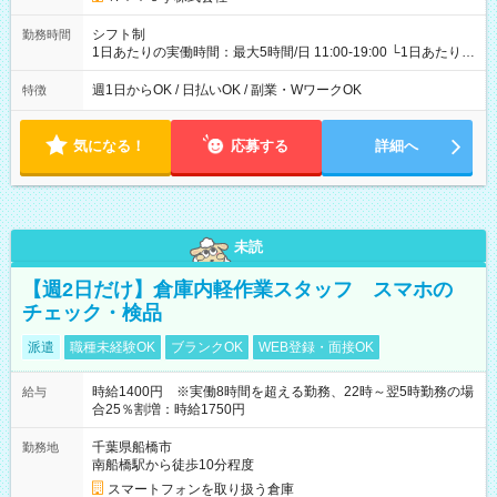
シフト制
勤務時間
1日あたりの実働時間：最大5時間/日 11:00-19:00 └1日あたりの
実働時間：1-5時間 └上記の時間帯内であれば、いつでも勤務可
能！ └平日・土曜日の中で、お好きな曜日でご勤務いただけま
週1日からOK / 日払いOK / 副業・WワークOK
特徴
す！ 【シフト例】 ・11:00～14:00 ・16:30～19:00 ・13:00～
18:00 などのように、自由な働き方が可能なお仕事です！
気になる！
応募する
詳細へ
未読
【週2日だけ】倉庫内軽作業スタッフ スマホの
チェック・検品
派遣
職種未経験OK
ブランクOK
WEB登録・面接OK
時給1400円 ※実働8時間を超える勤務、22時～翌5時勤務の場
給与
合25％割増：時給1750円
千葉県船橋市
勤務地
南船橋駅から徒歩10分程度
スマートフォンを取り扱う倉庫