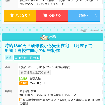
履歴書不要
/
40～50代活躍中
/
副業・WワークOK
/
服装自由
/
特徴
電話対応なし
/
パソコンスキル不要
気になる！
応募する
詳細へ
掲載日：2026.08.06
未読
時給1800円＊研修後から完全在宅！1月末まで
短期！高校生向けの広告制作
派遣
WEB登録・面接OK
時給1800円 月収例 252,000円+残業代
給与
交通費別途支給あり
全額支給
交通費
25～30万円
月収例
東京都新宿区
勤務地
都庁前駅から徒歩3分
/
新宿駅から徒歩10分
高等教育機関の発展で若者に多様な未来を実現☆有名♪通信教
育機関