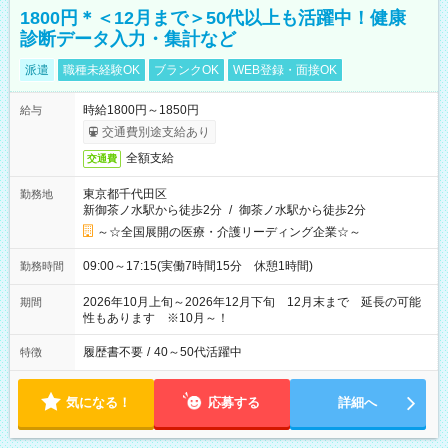
1800円＊＜12月まで＞50代以上も活躍中！健康
診断データ入力・集計など
派遣
職種未経験OK
ブランクOK
WEB登録・面接OK
時給1800円～1850円
給与
交通費別途支給あり
全額支給
交通費
東京都千代田区
勤務地
新御茶ノ水駅から徒歩2分
/
御茶ノ水駅から徒歩2分
～☆全国展開の医療・介護リーディング企業☆～
09:00～17:15(実働7時間15分 休憩1時間)
勤務時間
2026年10月上旬～2026年12月下旬 12月末まで 延長の可能
期間
性もあります ※10月～！
履歴書不要
/
40～50代活躍中
特徴
気になる！
応募する
詳細へ