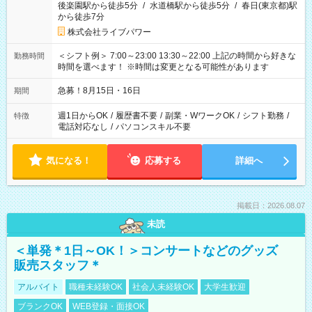
後楽園駅から徒歩5分
/
水道橋駅から徒歩5分
/
春日(東京都)駅
から徒歩7分
株式会社ライブパワー
＜シフト例＞ 7:00～23:00 13:30～22:00 上記の時間から好きな
勤務時間
時間を選べます！ ※時間は変更となる可能性があります
急募！8月15日・16日
期間
週1日からOK
/
履歴書不要
/
副業・WワークOK
/
シフト勤務
/
特徴
電話対応なし
/
パソコンスキル不要
気になる！
応募する
詳細へ
掲載日：2026.08.07
未読
＜単発＊1日～OK！＞コンサートなどのグッズ
販売スタッフ＊
アルバイト
職種未経験OK
社会人未経験OK
大学生歓迎
ブランクOK
WEB登録・面接OK