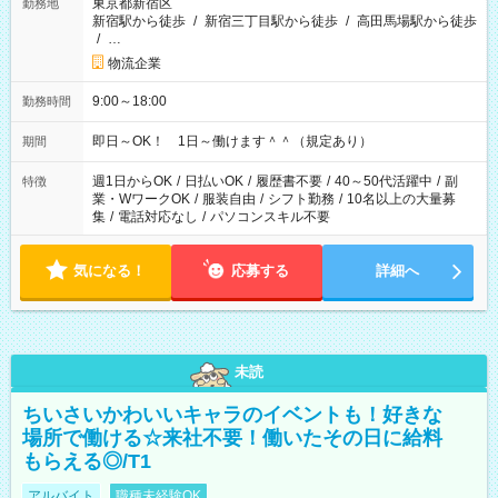
東京都新宿区
勤務地
新宿駅から徒歩
/
新宿三丁目駅から徒歩
/
高田馬場駅から徒歩
/
…
物流企業
9:00～18:00
勤務時間
即日～OK！ 1日～働けます＾＾（規定あり）
期間
週1日からOK
/
日払いOK
/
履歴書不要
/
40～50代活躍中
/
副
特徴
業・WワークOK
/
服装自由
/
シフト勤務
/
10名以上の大量募
集
/
電話対応なし
/
パソコンスキル不要
気になる！
応募する
詳細へ
未読
ちいさいかわいいキャラのイベントも！好きな
場所で働ける☆来社不要！働いたその日に給料
もらえる◎/T1
アルバイト
職種未経験OK