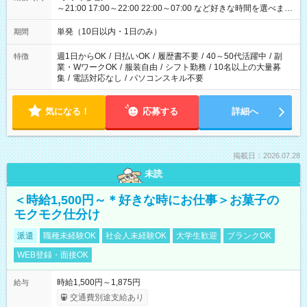
～21:00 17:00～22:00 22:00～07:00 など好きな時間を選べま
す！
単発（10日以内・1日のみ）
期間
週1日からOK
/
日払いOK
/
履歴書不要
/
40～50代活躍中
/
副
特徴
業・WワークOK
/
服装自由
/
シフト勤務
/
10名以上の大量募
集
/
電話対応なし
/
パソコンスキル不要
気になる！
応募する
詳細へ
掲載日：2026.07.28
未読
＜時給1,500円～＊好きな時にお仕事＞お菓子の
モクモク仕分け
派遣
職種未経験OK
社会人未経験OK
大学生歓迎
ブランクOK
WEB登録・面接OK
時給1,500円～1,875円
給与
交通費別途支給あり