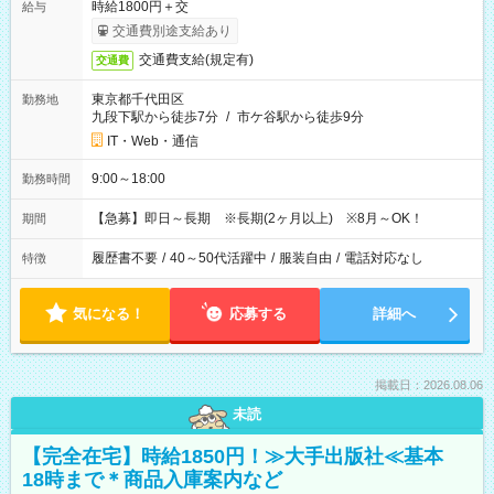
時給1800円＋交
給与
交通費別途支給あり
交通費支給(規定有)
交通費
東京都千代田区
勤務地
九段下駅から徒歩7分
/
市ケ谷駅から徒歩9分
IT・Web・通信
9:00～18:00
勤務時間
【急募】即日～長期 ※長期(2ヶ月以上) ※8月～OK！
期間
履歴書不要
/
40～50代活躍中
/
服装自由
/
電話対応なし
特徴
気になる！
応募する
詳細へ
掲載日：2026.08.06
未読
【完全在宅】時給1850円！≫大手出版社≪基本
18時まで＊商品入庫案内など