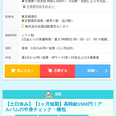
★交通費一部支給 時給1,300円～ ※試験・役割により手当あり
※勤務回数により昇給あり 【即給（前払い）オプションあ
交通費別途支給あり
り！】 希望される場合、勤務から1週間ほどで給与の一部を受け
取れます。 ※手数料418円がかかります。 【過去試験日の収入
東京都港区
勤務地
例】 ・河合塾模擬試験 8:30～17:30（休憩1時間） 時給1,300円
東京都港区港南（最寄り駅：品川駅）
×8時間＝日収10,400円＋交通費 ※当日の役割により時給＋100
円の場合あり ・国家試験 7:00～13:30（休憩なし） 時給1,300
株式会社全国試験運営センター
円（役割手当＋100円）×6時間＝日収8,400円＋交通費 【試用期
間】試用期間なし
シフト制
勤務時間
1日あたりの実働時間：最大7時間/日 09：00～17：00 ※勤務時
間は 試験により異なります。
単発・1日のみOK / 短期（1ヶ月以内）
期間
週1日からOK / 副業・WワークOK / 10名以上の大量募集
特徴
気になる！
応募する
詳細へ
未読
【土日休み】【1ヶ月短期】高時給1500円！ア
ルバムの中身チェック・梱包