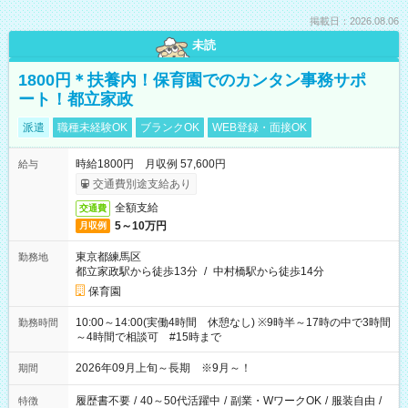
掲載日：2026.08.06
未読
1800円＊扶養内！保育園でのカンタン事務サポ
ート！都立家政
派遣
職種未経験OK
ブランクOK
WEB登録・面接OK
時給1800円 月収例 57,600円
給与
交通費別途支給あり
全額支給
交通費
5～10万円
月収例
東京都練馬区
勤務地
都立家政駅から徒歩13分
/
中村橋駅から徒歩14分
保育園
10:00～14:00(実働4時間 休憩なし) ※9時半～17時の中で3時間
勤務時間
～4時間で相談可 #15時まで
2026年09月上旬～長期 ※9月～！
期間
履歴書不要
/
40～50代活躍中
/
副業・WワークOK
/
服装自由
/
特徴