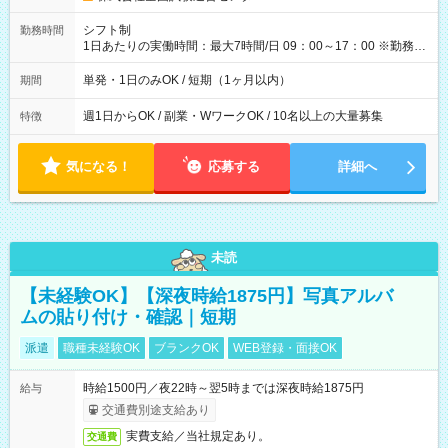
円（役割手当＋100円）×6時間＝日収8,400円＋交通費 【試用期
間】試用期間なし
シフト制
勤務時間
1日あたりの実働時間：最大7時間/日 09：00～17：00 ※勤務時
間は 試験により異なります。
単発・1日のみOK / 短期（1ヶ月以内）
期間
週1日からOK / 副業・WワークOK / 10名以上の大量募集
特徴
気になる！
応募する
詳細へ
未読
【未経験OK】【深夜時給1875円】写真アルバ
ムの貼り付け・確認｜短期
派遣
職種未経験OK
ブランクOK
WEB登録・面接OK
時給1500円／夜22時～翌5時までは深夜時給1875円
給与
交通費別途支給あり
実費支給／当社規定あり。
交通費