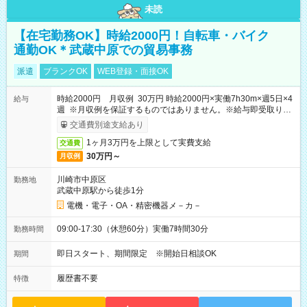
未読
【在宅勤務OK】時給2000円！自転車・バイク
通勤OK＊武蔵中原での貿易事務
派遣
ブランクOK
WEB登録・面接OK
時給2000円 月収例 30万円 時給2000円×実働7h30m×週5日×4
給与
週 ※月収例を保証するものではありません。※給与即受取りサ
ービス利用可（利用条件有）
交通費別途支給あり
1ヶ月3万円を上限として実費支給
交通費
30万円～
月収例
川崎市中原区
勤務地
武蔵中原駅から徒歩1分
電機・電子・OA・精密機器メ－カ－
09:00-17:30（休憩60分）実働7時間30分
勤務時間
即日スタート、期間限定 ※開始日相談OK
期間
履歴書不要
特徴