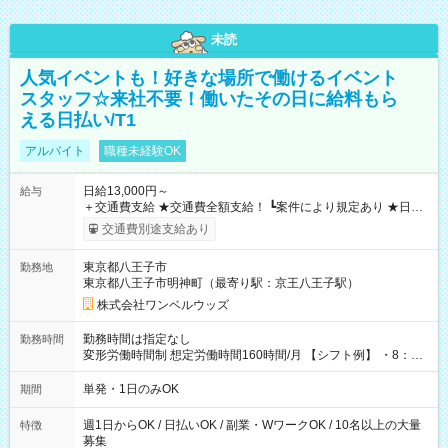
未読
人気イベントも！好きな場所で働けるイベント
スタッフ☆来社不要！働いたその日に給料もら
える日払い/T1
アルバイト
職種未経験OK
日給13,000円～
給与
＋交通費支給 ★交通費全額支給！ ┗案件により規定あり ★日払
いOK！（規定あり） ┗働いたその日に現金GET♪ お仕事後はコ
交通費別途支給あり
ンビニATMから 日払い分を引き落とせます！ 【試用期間】試
用期間なし
東京都八王子市
勤務地
東京都八王子市明神町（最寄り駅：京王八王子駅）
株式会社ワンベルウッズ
勤務時間は指定なし
勤務時間
変形労働時間制 想定労働時間160時間/月 【シフト例】 ・8：00
～21：00
単発・1日のみOK
期間
週1日からOK / 日払いOK / 副業・WワークOK / 10名以上の大量
特徴
募集