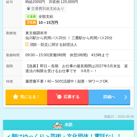
時給2000円 月収例 120,000円
給与
交通費別途支給あり
全額支給
交通費
10～15万円
月収例
東京都調布市
勤務地
仙川駅から民間バス20分
/
三鷹駅から民間バス20分
消防・防災に関する財団法人
09:00～15:00(実働5時間 休憩1時間) #15時まで
勤務時間
【急募】即日～長期 お仕事の最長期間は2027年3月末迄 派
期間
遣法の制限を受けるお仕事です ※8月～！
履歴書不要
/
40～50代活躍中
/
副業・WワークOK
特徴
気になる！
応募する
詳細へ
掲載日：2026.08.06
未読
＜朝はゆっくり＞芸術・文化団体！電話なし！