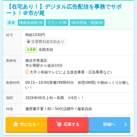
【在宅あり！】デジタル広告配信を事務でサポ
ート！＠市が尾
派遣
職種未経験OK
ブランクOK
WEB登録・面接OK
時給1530円
給与
交通費別途支給あり
全額支給
交通費
横浜市青葉区
勤務地
市が尾駅から徒歩10分
大手☆有線テレビによる放送事業・広告事業など♪
09:15～18:00(実働7時間45分 休憩1時間) ※朝ゆっくりが嬉し
勤務時間
い！
2026年09月上旬～長期 ※9月～！
期間
履歴書不要
/
40～50代活躍中
/
服装自由
特徴
気になる！
応募する
詳細へ