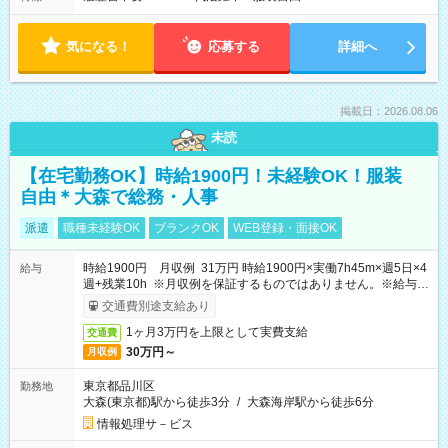
気になる！
応募する
詳細へ
掲載日：2026.08.06
未読
【在宅勤務OK】時給1900円！未経験OK！服装
自由＊大森で総務・人事
派遣
職種未経験OK
ブランクOK
WEB登録・面接OK
時給1900円 月収例 31万円 時給1900円×実働7h45m×週5日×4
給与
週+残業10h ※月収例を保証するものではありません。※給与即
受取りサービス利用可（利用条件有）
交通費別途支給あり
1ヶ月3万円を上限として実費支給
交通費
30万円～
月収例
東京都品川区
勤務地
大森(東京都)駅から徒歩3分
/
大森海岸駅から徒歩6分
情報処理サ－ビス