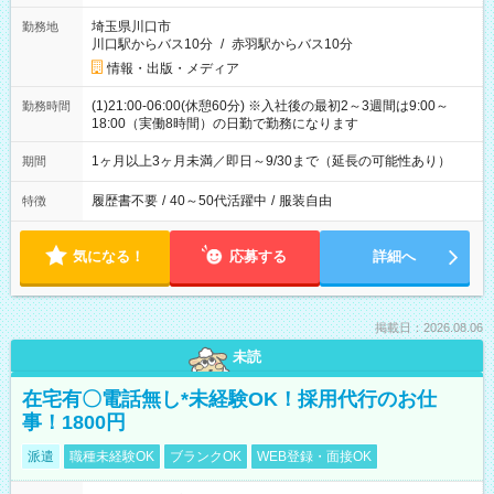
埼玉県川口市
勤務地
川口駅からバス10分
/
赤羽駅からバス10分
情報・出版・メディア
(1)21:00-06:00(休憩60分) ※入社後の最初2～3週間は9:00～
勤務時間
18:00（実働8時間）の日勤で勤務になります
1ヶ月以上3ヶ月未満／即日～9/30まで（延長の可能性あり）
期間
履歴書不要
/
40～50代活躍中
/
服装自由
特徴
気になる！
応募する
詳細へ
掲載日：2026.08.06
未読
在宅有〇電話無し*未経験OK！採用代行のお仕
事！1800円
派遣
職種未経験OK
ブランクOK
WEB登録・面接OK