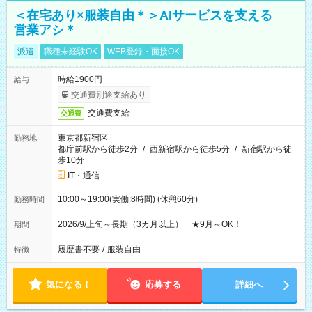
＜在宅あり×服装自由＊＞AIサービスを支える
営業アシ＊
派遣
職種未経験OK
WEB登録・面接OK
時給1900円
給与
交通費別途支給あり
交通費支給
交通費
東京都新宿区
勤務地
都庁前駅から徒歩2分
/
西新宿駅から徒歩5分
/
新宿駅から徒
歩10分
IT・通信
10:00～19:00(実働:8時間) (休憩60分)
勤務時間
2026/9/上旬～長期（3カ月以上） ★9月～OK！
期間
履歴書不要
/
服装自由
特徴
気になる！
応募する
詳細へ