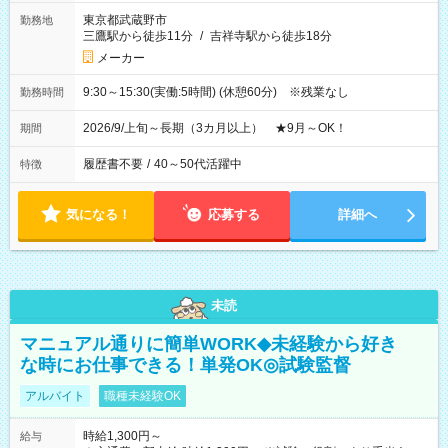
東京都武蔵野市
勤務地
三鷹駅から徒歩11分
/
吉祥寺駅から徒歩18分
メーカー
9:30～15:30(実働:5時間) (休憩60分) ※残業なし
勤務時間
2026/9/上旬～長期（3カ月以上） ★9月～OK！
期間
履歴書不要
/
40～50代活躍中
特徴
気になる！
応募する
詳細へ
未読
マニュアル通りに簡単WORK◆未経験から好き
な時にお仕事できる！単発OK◎試験監督
アルバイト
職種未経験OK
時給1,300円～
給与