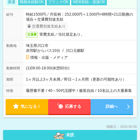
派遣
職種未経験OK
ブランクOK
WEB登録・面接OK
時給1500円／月収例：252,000円＝1,500円×8時間×21日勤務の
給与
場合＋交通費別途支給
交通費別途支給あり
実費支給／当社規定あり。
交通費
埼玉県川口市
勤務地
赤羽駅からバス10分
/
川口元郷駅
情報・出版・メディア
(1)09:00-18:00(休憩60分)
勤務時間
1ヶ月以上3ヶ月未満／即日～1ヵ月間（更新の可能性あり）
期間
履歴書不要
/
40～50代活躍中
/
服装自由
/
10名以上の大量募集
特徴
気になる！
応募する
詳細へ
掲載日：2026.08.06
未読