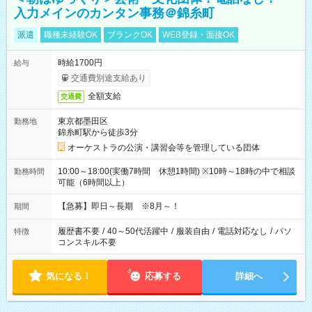
入力メインのカンタン事務＠錦糸町
派遣
職種未経験OK
ブランクOK
WEB登録・面接OK
時給1700円
給与
交通費別途支給あり
全額支給
交通費
東京都墨田区
勤務地
錦糸町駅から徒歩3分
オーケストラの公演・講習会等を管理している団体
10:00～18:00(実働7時間 休憩1時間) ※10時～18時の中で相談
勤務時間
可能（6時間以上）
【急募】即日～長期 ※8月～！
期間
履歴書不要
/
40～50代活躍中
/
服装自由
/
電話対応なし
/
パソ
特徴
コンスキル不要
気になる！
応募する
詳細へ