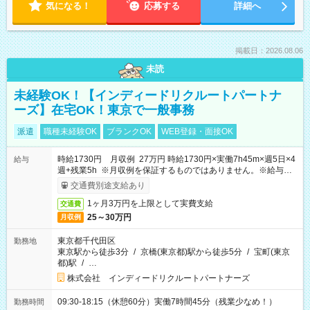
気になる！
応募する
詳細へ
掲載日：2026.08.06
未読
未経験OK！【インディードリクルートパートナ
ーズ】在宅OK！東京で一般事務
派遣
職種未経験OK
ブランクOK
WEB登録・面接OK
時給1730円 月収例 27万円 時給1730円×実働7h45m×週5日×4
給与
週+残業5h ※月収例を保証するものではありません。※給与即
受取りサービス利用可（利用条件有）
交通費別途支給あり
1ヶ月3万円を上限として実費支給
交通費
25～30万円
月収例
東京都千代田区
勤務地
東京駅から徒歩3分
/
京橋(東京都)駅から徒歩5分
/
宝町(東京
都)駅
/
…
株式会社 インディードリクルートパートナーズ
09:30-18:15（休憩60分）実働7時間45分（残業少なめ！）
勤務時間