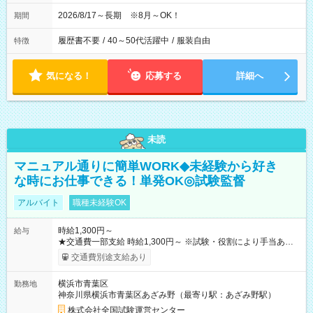
2026/8/17～長期 ※8月～OK！
期間
履歴書不要
/
40～50代活躍中
/
服装自由
特徴
気になる！
応募する
詳細へ
未読
マニュアル通りに簡単WORK◆未経験から好き
な時にお仕事できる！単発OK◎試験監督
アルバイト
職種未経験OK
時給1,300円～
給与
★交通費一部支給 時給1,300円～ ※試験・役割により手当あり
※勤務回数により昇給あり 【即給（前払い）オプションあ
交通費別途支給あり
り！】 希望される場合、勤務から1週間ほどで給与の一部を受け
取れます。 ※手数料418円がかかります。 【過去試験日の収入
横浜市青葉区
勤務地
例】 ・河合塾模擬試験 8:30～17:30（休憩1時間） 時給1,300円
神奈川県横浜市青葉区あざみ野（最寄り駅：あざみ野駅）
×8時間＝日収10,400円＋交通費 ※当日の役割により時給＋100
円の場合あり ・国家試験 7:00～13:30（休憩なし） 時給1,300
株式会社全国試験運営センター