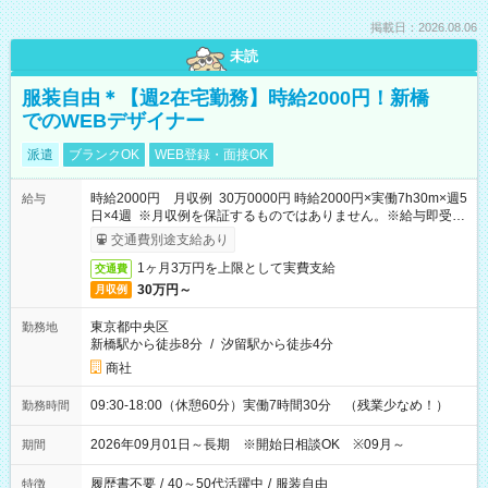
掲載日：2026.08.06
未読
服装自由＊【週2在宅勤務】時給2000円！新橋
でのWEBデザイナー
派遣
ブランクOK
WEB登録・面接OK
時給2000円 月収例 30万0000円 時給2000円×実働7h30m×週5
給与
日×4週 ※月収例を保証するものではありません。※給与即受取
りサービス利用可（利用条件有）
交通費別途支給あり
1ヶ月3万円を上限として実費支給
交通費
30万円～
月収例
東京都中央区
勤務地
新橋駅から徒歩8分
/
汐留駅から徒歩4分
商社
09:30-18:00（休憩60分）実働7時間30分 （残業少なめ！）
勤務時間
2026年09月01日～長期 ※開始日相談OK ※09月～
期間
履歴書不要
/
40～50代活躍中
/
服装自由
特徴