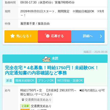
09:00-17:30（休憩45分）実働7時間45分
勤務時間
2026年09月01日スタート、期間限定 ※開始日相談OK ※9月
期間
～！
履歴書不要
/
服装自由
特徴
気になる！
応募する
詳細へ
掲載日：2026.08.06
未読
完全在宅＊4名募集！時給1750円！未経験OK！
内定通知書の内容確認など事務
派遣
職種未経験OK
ブランクOK
WEB登録・面接OK
時給1750円＋交 【月収例】290,937円～ ■給与の前払いが可
給与
能な速払いサービスあり
交通費別途支給あり
交通費支給あり
交通費