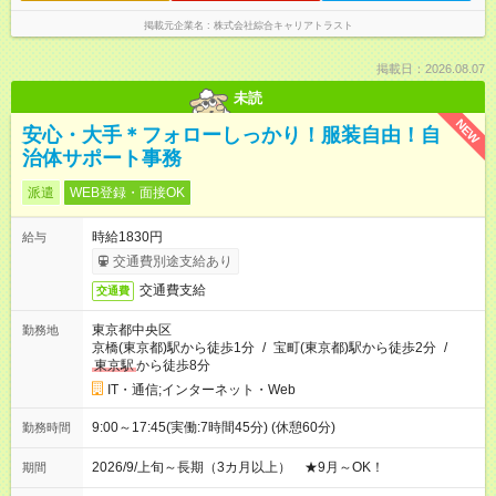
掲載元企業名
株式会社綜合キャリアトラスト
掲載日：2026.08.07
未読
NEW
安心・大手＊フォローしっかり！服装自由！自
治体サポート事務
派遣
WEB登録・面接OK
時給1830円
給与
交通費別途支給あり
交通費支給
交通費
東京都中央区
勤務地
京橋(東京都)駅から徒歩1分
/
宝町(東京都)駅から徒歩2分
/
東京駅
から徒歩8分
IT・通信;インターネット・Web
9:00～17:45(実働:7時間45分) (休憩60分)
勤務時間
2026/9/上旬～長期（3カ月以上） ★9月～OK！
期間