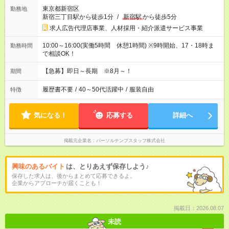
東京都新宿区
勤務地
新宿三丁目駅から徒歩1分
/
新宿駅
から徒歩5分
求人広告代理店事業、人材採用・紹介派遣サービス事業
10:00～16:00(実働5時間 休憩1時間) ※9時開始、17・18時ま
勤務時間
で相談OK！
【急募】即日～長期 ※8月～！
期間
履歴書不要
/
40～50代活躍中
/
服装自由
特徴
気になる！
応募する
詳細へ
掲載元企業名
パーソルテンプスタッフ株式会社
興味のあるバイト
は、とりあえず保存しよう♪
保存した求人は、後からまとめて応募できるよ。
企業からアプローチが届くことも！
掲載日：2026.08.07
未読