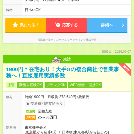
日払いOK
特徴
気になる！
応募する
詳細へ
掲載元企業名
パーソルマーケティング株式会社
掲載日：2026.08.07
未読
NEW
1900円＊在宅あり！大手Gの複合商社で営業事
務へ！直接雇用実績多数
派遣
職種未経験OK
ブランクOK
WEB登録・面接OK
時給1900円 月収例 278,540円+残業代
給与
交通費別途支給あり
全額支給
交通費
25～30万円
月収例
東京都中央区
勤務地
東京駅
から徒歩6分
/
日本橋(東京都)駅から徒歩2分