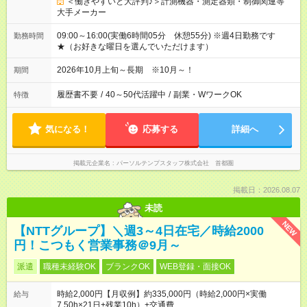
＜働きやすいと大評判♪＞計測機器・測定器類・制御関連等
大手メーカー
09:00～16:00(実働6時間05分 休憩55分) ※週4日勤務です
勤務時間
★（お好きな曜日を選んでいただけます）
2026年10月上旬～長期 ※10月～！
期間
履歴書不要
/
40～50代活躍中
/
副業・WワークOK
特徴
気になる！
応募する
詳細へ
掲載元企業名
パーソルテンプスタッフ株式会社 首都圏
掲載日：2026.08.07
未読
NEW
【NTTグループ】＼週3～4日在宅／時給2000
円！こつもく営業事務＠9月～
派遣
職種未経験OK
ブランクOK
WEB登録・面接OK
時給2,000円【月収例】約335,000円（時給2,000円×実働
給与
7.50h×21日+残業10h）+交通費