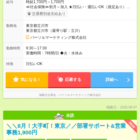
時給1,700円～1,700円
給与
≪社会保険≫初月～加入 ★日払い・週払いOK（規定あり）
【試用期間】試用期間なし
交通費別途支給あり
東京都立川市
勤務地
東京都立川市（最寄り駅：立川）
パーソルマーケティング株式会社
9:30～17:30
勤務時間
実働時間：7時間/日 ◆火・水休み
日払いOK
特徴
気になる！
応募する
詳細へ
掲載元企業名
パーソルマーケティング株式会社
掲載日：2026.08.07
未読
NEW
＼＼8月！大手町！東京／／部署サポート&営業
事務1,900円