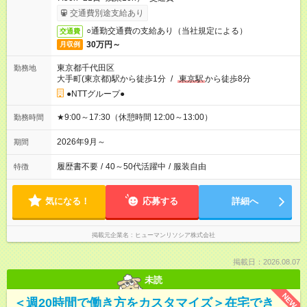
交通費別途支給あり
○通勤交通費の支給あり（当社規定による）
交通費
30万円～
月収例
東京都千代田区
勤務地
大手町(東京都)駅から徒歩1分
/
東京駅
から徒歩8分
●NTTグループ●
★9:00～17:30（休憩時間 12:00～13:00）
勤務時間
2026年9月～
期間
履歴書不要
/
40～50代活躍中
/
服装自由
特徴
気になる！
応募する
詳細へ
掲載元企業名
ヒューマンリソシア株式会社
掲載日：2026.08.07
未読
NEW
＜週20時間で働き方をカスタマイズ＞在宅でき