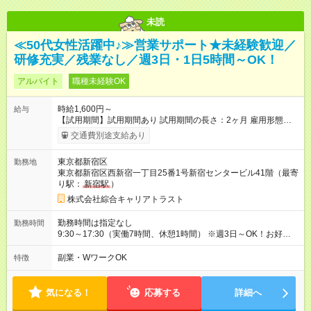
未読
≪50代女性活躍中♪≫営業サポート★未経験歓迎／
研修充実／残業なし／週3日・1日5時間～OK！
アルバイト
職種未経験OK
時給1,600円～
給与
【試用期間】試用期間あり 試用期間の長さ：2ヶ月 雇用形態、
給与は本採用時と同じです。
交通費別途支給あり
東京都新宿区
勤務地
東京都新宿区西新宿一丁目25番1号新宿センタービル41階（最寄
り駅：
新宿駅
）
株式会社綜合キャリアトラスト
勤務時間は指定なし
勤務時間
9:30～17:30（実働7時間、休憩1時間） ※週3日～OK！お好きな
曜日を選択いただけます。 ※残業はありません。 ★選べる時間
帯★ 上記以外でも1日5h以上で選べます！ お子さんのお迎えに
副業・WワークOK
特徴
あわせて16時まで、などお気軽にご希望をお聞かせください。
・9：30～15：30 ・10：00～16：00 など
気になる！
応募する
詳細へ