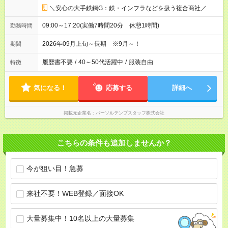
＼安心の大手鉄鋼G：鉄・インフラなどを扱う複合商社／
09:00～17:20(実働7時間20分 休憩1時間)
勤務時間
2026年09月上旬～長期 ※9月～！
期間
履歴書不要
/
40～50代活躍中
/
服装自由
特徴
気になる！
応募する
詳細へ
掲載元企業名
パーソルテンプスタッフ株式会社
こちらの条件も追加しませんか？
今が狙い目！急募
来社不要！WEB登録／面接OK
大量募集中！10名以上の大量募集