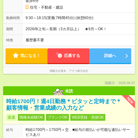
徒歩6分
住宅・不動産・建設
9:30～18:15(実働:7時間45分) (休憩60分)
勤務時間
2026/9/上旬～長期（3カ月以上） ★9月～OK！
期間
履歴書不要
特徴
気になる！
応募する
詳細へ
掲載元企業名
アデコ株式会社
掲載日：2026.08.07
未読
NEW
時給1700円！週4日勤務＊ピタッと定時まで＊
顧客情報・営業成績の入力など
派遣
職種未経験OK
ブランクOK
WEB登録・面接OK
時給1700円～1750円＋交 ■給与の前払いが可能な速払いサー
給与
ビスあり