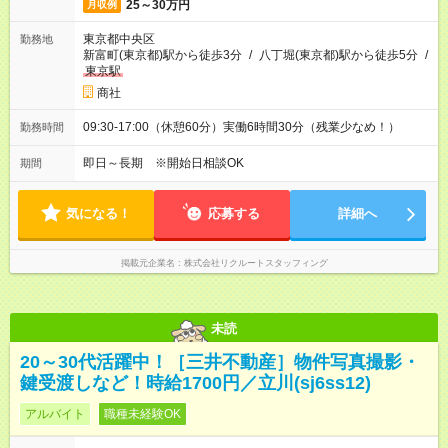
25～30万円
月収例
東京都中央区
勤務地
新富町(東京都)駅から徒歩3分
/
八丁堀(東京都)駅から徒歩5分
/
東京駅
商社
09:30-17:00（休憩60分）実働6時間30分（残業少なめ！）
勤務時間
即日～長期 ※開始日相談OK
期間
気になる！
応募する
詳細へ
掲載元企業名
株式会社リクルートスタッフィング
未読
20～30代活躍中！［三井不動産］物件写真撮影・
鍵受渡しなど！時給1700円／立川(sj6ss12)
アルバイト
職種未経験OK