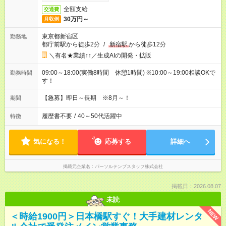
全額支給
交通費
30万円～
月収例
東京都新宿区
勤務地
都庁前駅から徒歩2分
/
新宿駅
から徒歩12分
＼有名★業績↑↑／生成AIの開発・拡販
09:00～18:00(実働8時間 休憩1時間) ※10:00～19:00相談OKで
勤務時間
す！
【急募】即日～長期 ※8月～！
期間
履歴書不要
/
40～50代活躍中
特徴
気になる！
応募する
詳細へ
掲載元企業名
パーソルテンプスタッフ株式会社
掲載日：2026.08.07
未読
NEW
＜時給1900円＞日本橋駅すぐ！大手建材レンタ