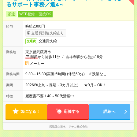
るサポート事務／週4～
派遣
WEB登録・面接OK
時給2300円
給与
交通費別途支給あり
交通費支給
交通費
東京都武蔵野市
勤務地
三鷹駅
から徒歩11分
/
吉祥寺駅から徒歩18分
メーカー
9:30～15:30(実働:5時間) (休憩60分) ※残業なし
勤務時間
2026/9/上旬～長期（3カ月以上） ★9月～OK！
期間
履歴書不要
/
40～50代活躍中
特徴
気になる！
応募する
詳細へ
掲載元企業名
アデコ株式会社