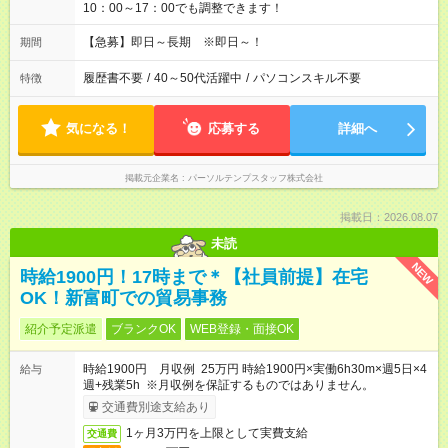
10：00～17：00でも調整できます！
【急募】即日～長期 ※即日～！
期間
履歴書不要
/
40～50代活躍中
/
パソコンスキル不要
特徴
気になる！
応募する
詳細へ
掲載元企業名
パーソルテンプスタッフ株式会社
掲載日：2026.08.07
未読
NEW
時給1900円！17時まで＊【社員前提】在宅
OK！新富町での貿易事務
紹介予定派遣
ブランクOK
WEB登録・面接OK
時給1900円 月収例 25万円 時給1900円×実働6h30m×週5日×4
給与
週+残業5h ※月収例を保証するものではありません。
交通費別途支給あり
1ヶ月3万円を上限として実費支給
交通費