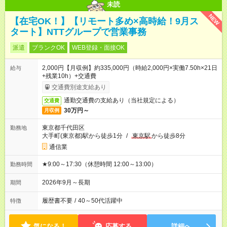
未読
NEW
【在宅OK！】【リモート多め×高時給！9月ス
タート】NTTグループで営業事務
派遣
ブランクOK
WEB登録・面接OK
2,000円【月収例】約335,000円（時給2,000円×実働7.50h×21日
給与
+残業10h）+交通費
交通費別途支給あり
通勤交通費の支給あり（当社規定による）
交通費
30万円～
月収例
東京都千代田区
勤務地
大手町(東京都)駅から徒歩1分
/
東京駅
から徒歩8分
通信業
★9:00～17:30（休憩時間 12:00～13:00）
勤務時間
2026年9月～長期
期間
履歴書不要
/
40～50代活躍中
特徴
気になる！
応募する
詳細へ