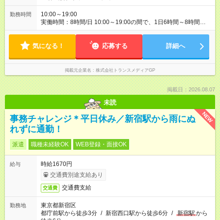
10:00～19:00
勤務時間
実働時間：8時間/日 10:00～19:00の間で、1日6時間～8時間、
週4～5日の勤務を想定しています。勤務時間はご相談に応じま
す。お客様からの問い合わせに継続的に対応するため、勤務日
気になる！
数の多い方を歓迎します。業務に慣れた後は、週1～2日の在宅
応募する
詳細へ
勤務も相談可能です。残業：月10時間程度の可能性あり。
掲載元企業名
株式会社トランスメディアGP
掲載日：2026.08.07
未読
NEW
事務チャレンジ＊平日休み／新宿駅から雨にぬ
れずに通勤！
派遣
職種未経験OK
WEB登録・面接OK
時給1670円
給与
交通費別途支給あり
交通費支給
交通費
東京都新宿区
勤務地
都庁前駅から徒歩3分
/
新宿西口駅から徒歩6分
/
新宿駅
から