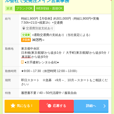
ル会社で受発注メイン営業事務
派遣
ブランクOK
WEB登録・面接OK
時給1,900円【月収例】約301,000円（時給1,900円×実働
給与
7.50h×21日+残業1h）+交通費
交通費別途支給あり
○通勤交通費の支給あり（当社規定による）
交通費
30万円～
月収例
東京都中央区
勤務地
日本橋(東京都)駅から徒歩1分
/
大手町(東京都)駅から徒歩5分
/
東京駅
から徒歩5分
●大手建材レンタル会社●
★9:00～17:30（休憩時間 12:00～13:00）
勤務時間
即日スタート ※急募 ○9月～、10月～スタートもご相談くだ
期間
さい♪
履歴書不要
/
40～50代活躍中
/
服装自由
特徴
気になる！
応募する
詳細へ