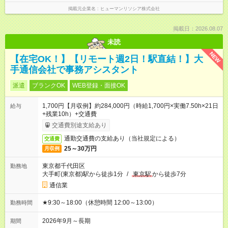
掲載元企業名
ヒューマンリソシア株式会社
掲載日：2026.08.07
未読
NEW
【在宅OK！】【リモート週2日！駅直結！】大
手通信会社で事務アシスタント
派遣
ブランクOK
WEB登録・面接OK
1,700円【月収例】約284,000円（時給1,700円×実働7.50h×21日
給与
+残業10h）+交通費
交通費別途支給あり
通勤交通費の支給あり（当社規定による）
交通費
25～30万円
月収例
東京都千代田区
勤務地
大手町(東京都)駅から徒歩1分
/
東京駅
から徒歩7分
通信業
★9:30～18:00（休憩時間 12:00～13:00）
勤務時間
2026年9月～長期
期間