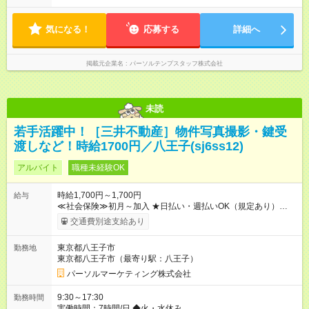
気になる！
応募する
詳細へ
掲載元企業名
パーソルテンプスタッフ株式会社
未読
若手活躍中！［三井不動産］物件写真撮影・鍵受
渡しなど！時給1700円／八王子(sj6ss12)
アルバイト
職種未経験OK
時給1,700円～1,700円
給与
≪社会保険≫初月～加入 ★日払い・週払いOK（規定あり）
【試用期間】試用期間なし
交通費別途支給あり
東京都八王子市
勤務地
東京都八王子市（最寄り駅：八王子）
パーソルマーケティング株式会社
9:30～17:30
勤務時間
実働時間：7時間/日 ◆火・水休み