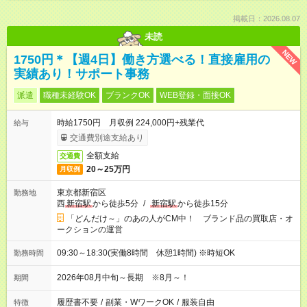
掲載日：2026.08.07
未読
NEW
1750円＊【週4日】働き方選べる！直接雇用の
実績あり！サポート事務
派遣
職種未経験OK
ブランクOK
WEB登録・面接OK
時給1750円 月収例 224,000円+残業代
給与
交通費別途支給あり
全額支給
交通費
20～25万円
月収例
東京都新宿区
勤務地
西
新宿駅
から徒歩5分
/
新宿駅
から徒歩15分
「どんだけ～」のあの人がCM中！ ブランド品の買取店・オ
ークションの運営
09:30～18:30(実働8時間 休憩1時間) ※時短OK
勤務時間
2026年08月中旬～長期 ※8月～！
期間
履歴書不要
/
副業・WワークOK
/
服装自由
特徴