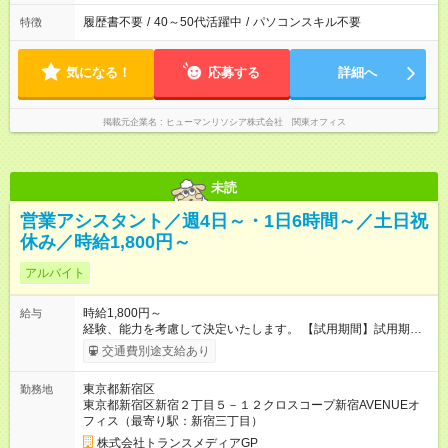
履歴書不要
/
40～50代活躍中
/
パソコンスキル不要
特徴
気になる！
応募する
詳細へ
掲載元企業名
ヒューマンリソシア株式会社 関東オフィス
未読
営業アシスタント／週4日～・1日6時間～／土日祝
休み／時給1,800円～
アルバイト
時給1,800円～
給与
経験、能力を考慮して決定いたします。 【試用期間】試用期間
あり 試用期間の長さ：2ヶ月 雇用形態、給与は本採用時と同じ
交通費別途支給あり
です。
東京都新宿区
勤務地
東京都新宿区新宿２丁目５－１２クロスコープ新宿AVENUEオ
フィス（最寄り駅：新宿三丁目）
株式会社トランスメディアGP