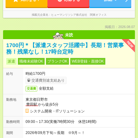
掲載元企業名
ヒューマンリソシア株式会社 関東オフィス
掲載日：2026.08.07
未読
NEW
1700円＊【派遣スタッフ活躍中】長期！営業事
務！残業なし！17時台定時
派遣
職種未経験OK
ブランクOK
WEB登録・面接OK
時給1700円
給与
交通費別途支給あり
全額支給
交通費
東京都日野市
勤務地
豊田駅
から徒歩5分
システム開発・ITソリューション
09:00～17:30(実働7時間30分 休憩1時間)
勤務時間
2026年09月下旬～長期 ※9月～！
期間