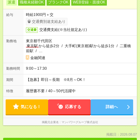
派遣
職種未経験OK
ブランクOK
WEB登録・面接OK
時給1900円＋交
給与
交通費別途支給あり
交通費支給(※当社規定あり)
交通費
東京都千代田区
勤務地
東京駅
から徒歩2分
/
大手町(東京都)駅から徒歩1分
/
二重橋
前駅
/
…
金融関連
9:00～17:30
勤務時間
【急募】即日～長期 ※8月～OK！
期間
履歴書不要
/
40～50代活躍中
特徴
気になる！
応募する
詳細へ
掲載元企業名
マンパワーグループ株式会社
掲載日：2026.08.07