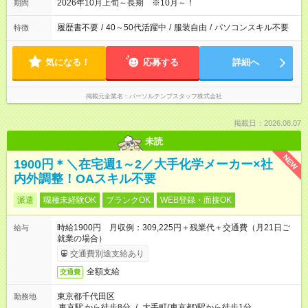
2026年10月上旬～長期 ※10月～！
期間
履歴書不要
/
40～50代活躍中
/
服装自由
/
パソコンスキル不要
特徴
気になる！
応募する
詳細へ
掲載元企業名
パーソルテンプスタッフ株式会社
掲載日：2026.08.07
未読
NEW
1900円＊＼在宅週1～2／大手化学メーカー×社
内外調整！OAスキル不要
派遣
職種未経験OK
ブランクOK
WEB登録・面接OK
時給1900円 月収例：309,225円＋残業代＋交通費（月21日ご
給与
就業の場合）
交通費別途支給あり
全額支給
交通費
東京都千代田区
勤務地
東京駅
から徒歩8分
/
大手町(東京都)駅から徒歩1分