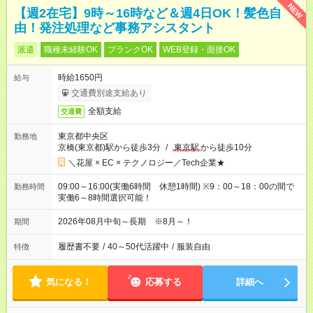
NEW
【週2在宅】9時～16時など＆週4日OK！髪色自
由！発注処理など事務アシスタント
派遣
職種未経験OK
ブランクOK
WEB登録・面接OK
時給1650円
給与
交通費別途支給あり
全額支給
交通費
東京都中央区
勤務地
京橋(東京都)駅から徒歩3分
/
東京駅
から徒歩10分
＼花屋 × EC × テクノロジー／Tech企業★
09:00～16:00(実働6時間 休憩1時間) ※9：00～18：00の間で
勤務時間
実働6～8時間選択可能！
2026年08月中旬～長期 ※8月～！
期間
履歴書不要
/
40～50代活躍中
/
服装自由
特徴
気になる！
応募する
詳細へ