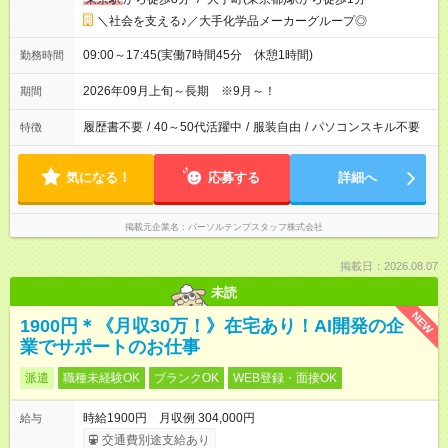
＼社会を支える♪／大手化学品メーカーグループ◎
09:00～17:45(実働7時間45分 休憩1時間)
勤務時間
2026年09月上旬～長期 ※9月～！
期間
履歴書不要
/
40～50代活躍中
/
服装自由
/
パソコンスキル不要
特徴
気になる！
応募する
詳細へ
掲載元企業名
パーソルテンプスタッフ株式会社
掲載日：2026.08.07
未読
NEW
1900円＊《月収30万！》在宅あり！AI開発の企
業でサポートのお仕事
派遣
職種未経験OK
ブランクOK
WEB登録・面接OK
時給1900円 月収例 304,000円
給与
交通費別途支給あり