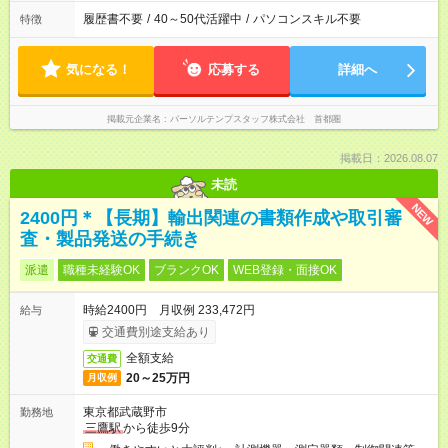
履歴書不要
/
40～50代活躍中
/
パソコンスキル不要
特徴
気になる！
応募する
詳細へ
掲載元企業名
パーソルテンプスタッフ株式会社 首都圏
掲載日：2026.08.07
未読
NEW
2400円＊【長期】輸出関連の書類作成や取引審
査・製品発送の手続き
派遣
職種未経験OK
ブランクOK
WEB登録・面接OK
時給2400円 月収例 233,472円
給与
交通費別途支給あり
全額支給
交通費
20～25万円
月収例
東京都武蔵野市
勤務地
三鷹駅
から徒歩9分