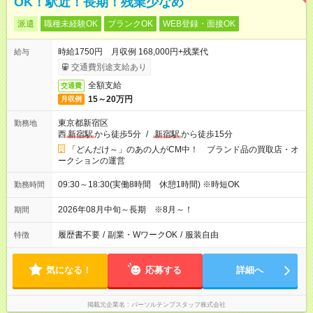
OK！駅近！長期！残業少なめ
派遣
職種未経験OK
ブランクOK
WEB登録・面接OK
時給1750円 月収例 168,000円+残業代
給与
交通費別途支給あり
全額支給
交通費
15～20万円
月収例
東京都新宿区
勤務地
西
新宿駅
から徒歩5分
/
新宿駅
から徒歩15分
「どんだけ～」のあの人がCM中！ ブランド品の買取店・オ
ークションの運営
09:30～18:30(実働8時間 休憩1時間) ※時短OK
勤務時間
2026年08月中旬～長期 ※8月～！
期間
履歴書不要
/
副業・WワークOK
/
服装自由
特徴
気になる！
応募する
詳細へ
掲載元企業名
パーソルテンプスタッフ株式会社