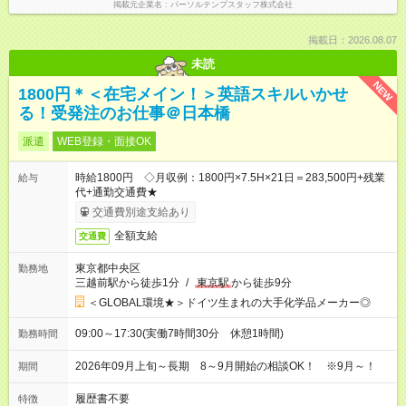
掲載元企業名
パーソルテンプスタッフ株式会社
掲載日：2026.08.07
未読
NEW
1800円＊＜在宅メイン！＞英語スキルいかせ
る！受発注のお仕事＠日本橋
派遣
WEB登録・面接OK
時給1800円 ◇月収例：1800円×7.5H×21日＝283,500円+残業
給与
代+通勤交通費★
交通費別途支給あり
全額支給
交通費
東京都中央区
勤務地
三越前駅から徒歩1分
/
東京駅
から徒歩9分
＜GLOBAL環境★＞ドイツ生まれの大手化学品メーカー◎
09:00～17:30(実働7時間30分 休憩1時間)
勤務時間
2026年09月上旬～長期 8～9月開始の相談OK！ ※9月～！
期間
履歴書不要
特徴