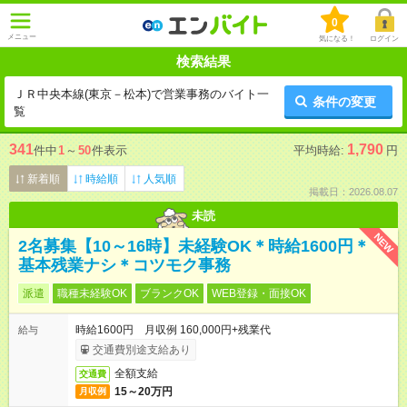
0
メニュー
気になる！
ログイン
検索結果
ＪＲ中央本線(東京－松本)で営業事務のバイト一
条件の変更
覧
341
1,790
件中
1
～
50
件表示
平均時給:
円
新着順
時給順
人気順
掲載日：2026.08.07
未読
NEW
2名募集【10～16時】未経験OK＊時給1600円＊
基本残業ナシ＊コツモク事務
派遣
職種未経験OK
ブランクOK
WEB登録・面接OK
時給1600円 月収例 160,000円+残業代
給与
交通費別途支給あり
全額支給
交通費
15～20万円
月収例