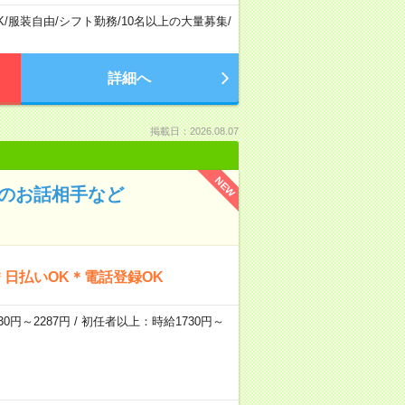
K
/
服装自由
/
シフト勤務
/
10名以上の大量募集
/
詳細へ
掲載日：2026.08.07
NEW
んのお話相手など
日払いOK＊電話登録OK
0円～2287円 / 初任者以上：時給1730円～