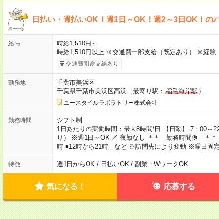
日払い・週払いOK！週1日～OK！週2～3日OK！の
時給1,510円～
給与
時給1,510円以上 ※交通費一部支給（既定あり） ※経
交通費別途支給あり
千葉市美浜区
勤務地
千葉県千葉市美浜区高浜（最寄り駅：
稲毛海岸駅
）
ユースタイルラボラトリー株式会社
シフト制
勤務時間
1日あたりの実働時間：最大8時間/日 【日勤】 7：00～
り） ※週1日～OK ／ 夜勤なし ＊＊ 勤務時間例 ＊＊ ■8
時 ■12時から21時 など ※訪問先により変動 ※曜日
週1日からOK / 日払いOK / 副業・WワークOK
特徴
気になる！
応募する