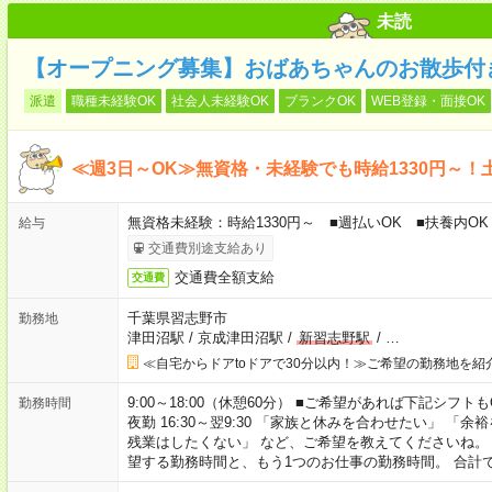
未読
【オープニング募集】おばあちゃんのお散歩付
派遣
職種未経験OK
社会人未経験OK
ブランクOK
WEB登録・面接OK
≪週3日～OK≫無資格・未経験でも時給1330円～！
無資格未経験：時給1330円～ ■週払いOK ■扶養内OK
給与
交通費別途支給あり
交通費全額支給
交通費
千葉県習志野市
勤務地
津田沼駅
/
京成津田沼駅
/
新習志野駅
/
…
≪自宅からドアtoドアで30分以内！≫ご希望の勤務地を紹
9:00～18:00（休憩60分） ■ご希望があれば下記シフトもOK！ 
勤務時間
夜勤 16:30～翌9:30 「家族と休みを合わせたい」 
残業はしたくない」 など、ご希望を教えてくださいね。
望する勤務時間と、もう1つのお仕事の勤務時間。 合計