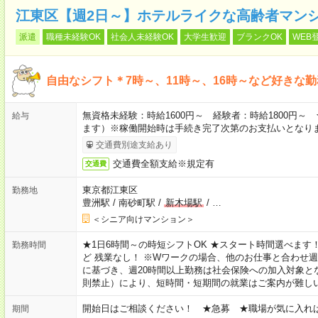
江東区【週2日～】ホテルライクな高齢者マン
派遣
職種未経験OK
社会人未経験OK
大学生歓迎
ブランクOK
WEB
自由なシフト＊7時～、11時～、16時～など好きな
無資格未経験：時給1600円～ 経験者：時給1800円
給与
ます）※稼働開始時は手続き完了次第のお支払いとなり
交通費別途支給あり
交通費全額支給※規定有
交通費
東京都江東区
勤務地
豊洲駅
/
南砂町駅
/
新木場駅
/
…
＜シニア向けマンション＞
★1日6時間～の時短シフトOK ★スタート時間選べます！ 7:00～16
勤務時間
ど 残業なし！ ※Wワークの場合、他のお仕事と合わせ週
に基づき、週20時間以上勤務は社会保険への加入対象と
則禁止）により、短時間・短期間の就業はご案内が難し
開始日はご相談ください！ ★急募 ★職場が気に入れ
期間