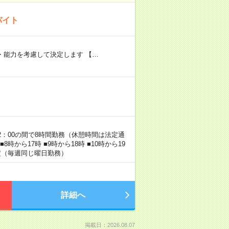
バイト
験・能力を考慮して決定します 【…
22：00の間で8時間勤務（休憩時間は法定通
時から17時 ■9時から18時 ■10時から19
固定（毎週同じ曜日勤務）
詳細へ
掲載日：2026.08.07