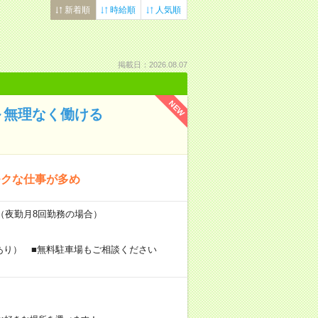
新着順
時給順
人気順
掲載日：2026.08.07
NEW
～無理なく働ける
モクな仕事が多め
～（夜勤月8回勤務の場合）
あり） ■無料駐車場もご相談ください