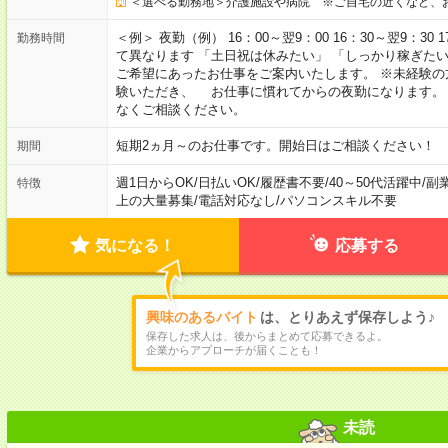
＜選べる勤務地＞介護施設や病院 ※ご自宅の近くなど、
＜例＞ 夜勤（例） 16：00～翌9：00 16：30～翌9：30
勤務時間
て異なります 「土日祝は休みたい」 「しっかり稼ぎた
ご希望にあったお仕事をご案内いたします。 ※未経験の
験いただき、 お仕事に慣れてからの夜勤になります。
なくご相談ください。
短期2ヵ月～のお仕事です。開始日はご相談ください！
期間
週1日からOK
/
日払いOK
/
履歴書不要
/
40～50代活躍中
/
副
特徴
上の大量募集
/
電話対応なし
/
パソコンスキル不要
気になる！
応募する
興味のあるバイト
は、とりあえず保存しよう♪
保存した求人は、後からまとめて応募できるよ。
企業からアプローチが届くことも！
未読