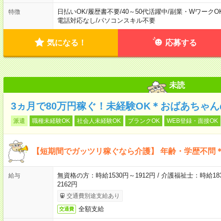
日払いOK
/
履歴書不要
/
40～50代活躍中
/
副業・WワークO
特徴
電話対応なし
/
パソコンスキル不要
気になる！
応募する
未読
3ヵ月で80万円稼ぐ！未経験OK＊おばあちゃ
派遣
職種未経験OK
社会人未経験OK
ブランクOK
WEB登録・面接OK
【短期間でガッツリ稼ぐなら介護】 年齢・学歴不問＊
無資格の方：時給1530円～1912円 / 介護福祉士：時給183
給与
2162円
交通費別途支給あり
全額支給
交通費