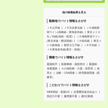
他の検索結果を見る
勤務地でバイト情報をさがす
ＪＲ山手線
ＪＲ京浜東北線
ＪＲ湘南新
宿ライン(高崎線－東海道本線)
東京メトロ
丸ノ内線(池袋－荻窪)
ＪＲ湘南新宿ライン
(東北本線－横須賀線)
ＪＲ総武線
東京メ
トロ銀座線
都営大江戸線
ＪＲ中央線
ＪＲ東海道本線(東京－熱海)
職種でバイト情報をさがす
看護助手
医療事務・病院受付
看護師・
准看護師
その他医療・介護・保育系
保
育士
治験・CRA関連
研究開発関連（医
療系）
こだわりでバイト情報をさがす
WEB登録・面接OK
交通費別途支給あり
英語力不要
履歴書不要
週5日勤務