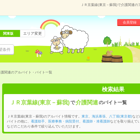
ＪＲ京葉線(東京－蘇我)で介護関連
会員登録
エリア変更
関東版
望条件
介護関連のアルバイト・バイト一覧
検索結果
ＪＲ京葉線(東京－蘇我)
介護関連
で
のバイト一覧
ＪＲ京葉線(東京－蘇我)のアルバイト情報です。
東京
、
海浜幕張
、
八丁堀(東京都)
など
バイトの他に、
看護助手
、
医療事務・病院受付
、
看護師・准看護師
などを取り揃えて
などのこだわり条件で絞り込んでいただけます。