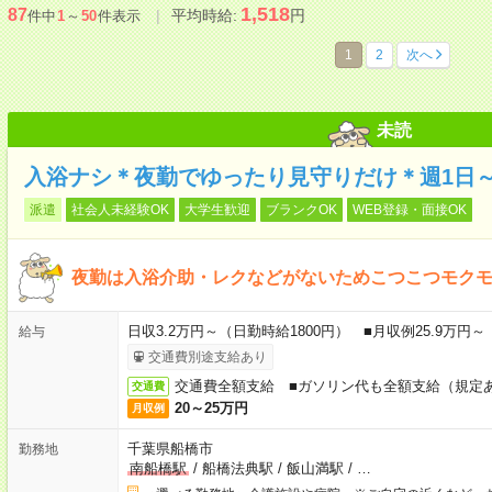
1,518
87
平均時給:
円
件中
1
～
50
件表示
1
2
次へ
未読
入浴ナシ＊夜勤でゆったり見守りだけ＊週1日
派遣
社会人未経験OK
大学生歓迎
ブランクOK
WEB登録・面接OK
夜勤は入浴介助・レクなどがないためこつこつモク
日収3.2万円～（日勤時給1800円） ■月収例25.9万円
給与
交通費別途支給あり
交通費全額支給 ■ガソリン代も全額支給（規定
交通費
20～25万円
月収例
千葉県船橋市
勤務地
南船橋駅
/
船橋法典駅
/
飯山満駅
/
…