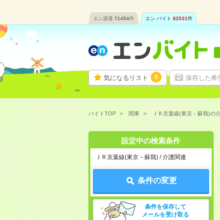
エン派遣
71454
件
エン バイト
82531
件
0
気になるリスト
保存した希
バイトTOP
関東
ＪＲ京葉線(東京－蘇我)の
設定中の検索条件
ＪＲ京葉線(東京－蘇我) / 介護関連
条件の変更
条件を保存して
メールを受け取る