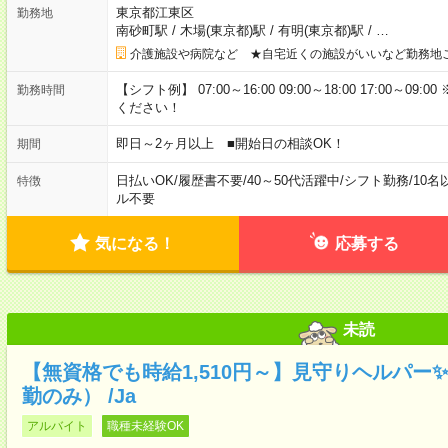
東京都江東区
勤務地
南砂町駅
/
木場(東京都)駅
/
有明(東京都)駅
/
…
介護施設や病院など ★自宅近くの施設がいいなど勤務地
【シフト例】 07:00～16:00 09:00～18:00 17:00
勤務時間
ください！
即日～2ヶ月以上 ■開始日の相談OK！
期間
日払いOK
/
履歴書不要
/
40～50代活躍中
/
シフト勤務
/
10名
特徴
ル不要
気になる！
応募する
未読
【無資格でも時給1,510円～】見守りヘルパー
勤のみ） /Ja
アルバイト
職種未経験OK