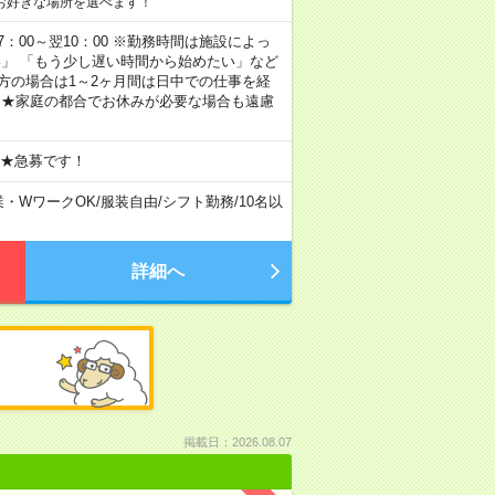
お好きな場所を選べます！
 17：00～翌10：00 ※勤務時間は施設によっ
い」 「もう少し遅い時間から始めたい」など
方の場合は1～2ヶ月間は日中での仕事を経
 ★家庭の都合でお休みが必要な場合も遠慮
 ★急募です！
業・WワークOK
/
服装自由
/
シフト勤務
/
10名以
詳細へ
掲載日：2026.08.07