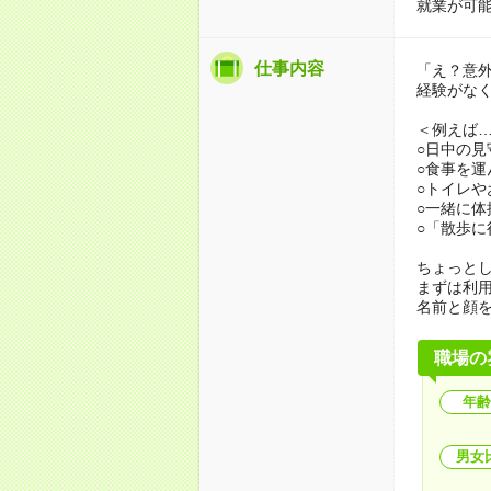
就業が可
仕事内容
「え？意
経験がな
＜例えば
○日中の見
○食事を運
○トイレや
○一緒に体
○「散歩
ちょっと
まずは利
名前と顔
職場の
年齢
男女