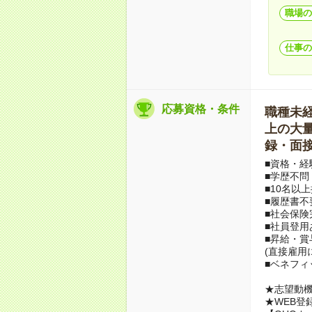
職場の
仕事の
応募資格・条件
職種未経験
上の大量募
録・面接
■資格・経
■学歴不問
■10名以
■履歴書不
■社会保険
■社員登用
■昇給・
(直接雇用
■ベネフィ
★志望動機
★WEB登