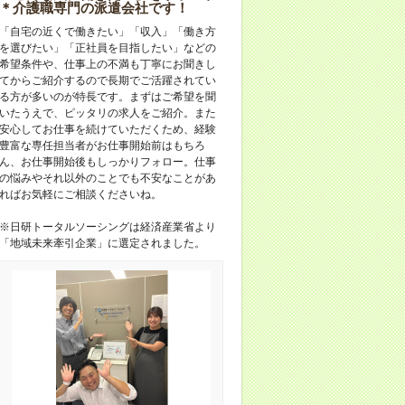
＊介護職専門の派遣会社です！
「自宅の近くで働きたい」「収入」「働き方
を選びたい」「正社員を目指したい」などの
希望条件や、仕事上の不満も丁寧にお聞きし
てからご紹介するので長期でご活躍されてい
る方が多いのが特長です。まずはご希望を聞
いたうえで、ピッタリの求人をご紹介。また
安心してお仕事を続けていただくため、経験
豊富な専任担当者がお仕事開始前はもちろ
ん、お仕事開始後もしっかりフォロー。仕事
の悩みやそれ以外のことでも不安なことがあ
ればお気軽にご相談くださいね。
※日研トータルソーシングは経済産業省より
「地域未来牽引企業」に選定されました。