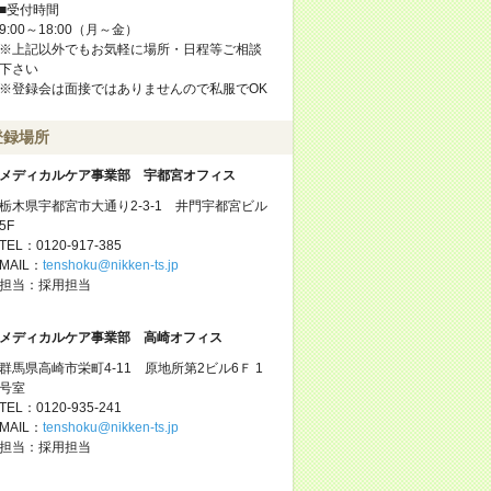
■受付時間
9:00～18:00（月～金）
※上記以外でもお気軽に場所・日程等ご相談
下さい
※登録会は面接ではありませんので私服でOK
登録場所
メディカルケア事業部 宇都宮オフィス
栃木県宇都宮市大通り2-3-1 井門宇都宮ビル
5F
TEL：0120-917-385
MAIL：
tenshoku@nikken-ts.jp
担当：採用担当
メディカルケア事業部 高崎オフィス
群馬県高崎市栄町4-11 原地所第2ビル6Ｆ 1
号室
TEL：0120-935-241
MAIL：
tenshoku@nikken-ts.jp
担当：採用担当