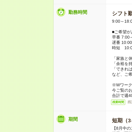
勤務時間
シフト勤
9:00～18
■ご希望が
早番 7:00～
遅番 10:00
時短 10:0
「家族と
「余裕を
「できれ
など、ご
※Wワー
今ご覧の
合計で週4
残
残業時間
期間
短期（3
【8月中の