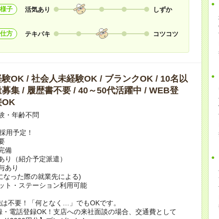
様子
活気あり
しずか
仕方
テキパキ
コツコツ
OK / 社会人未経験OK / ブランクOK / 10名以
集 / 履歴書不要 / 40～50代活躍中 / WEB登
OK
験・年齢不問
上採用予定！
要
完備
あり（紹介予定派遣）
賞与あり
になった際の就業先による)
ット・ステーション利用可能
は不要！「何となく…」でもOKです。
録・電話登録OK！支店への来社面談の場合、交通費として