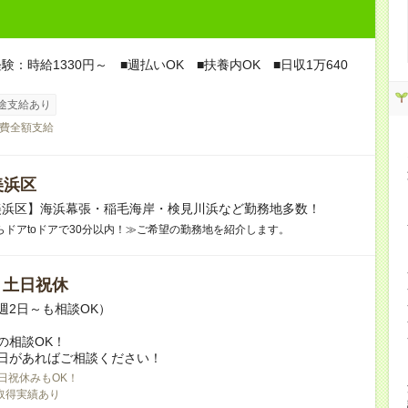
験：時給1330円～ ■週払いOK ■扶養内OK ■日収1万640
途支給あり
費全額支給
美浜区
美浜区】海浜幕張・稲毛海岸・検見川浜など勤務地多数！
らドアtoドアで30分以内！≫ご希望の勤務地を紹介します。
/ 土日祝休
週2日～も相談OK）
の相談OK！
日があればご相談ください！
日祝休みもOK！
取得実績あり