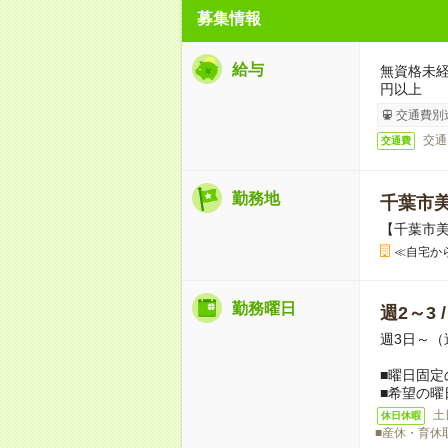
募集情報
給与
無資格未経
円以上
交通費別
交通
交通費
勤務地
千葉市
【千葉市
≪自宅か
勤務曜日
週2～3 
週3日～（
■曜日固定
■希望の曜
土
休日休暇
■産休・育休