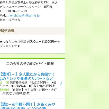
神奈川県横浜市保土ケ谷区神戸町134 横浜
ビジネスパークサウスタワー2F B区画
TEL：0120-901-799
MAIL：
tenshoku@nikken-ts.jp
担当：採用担当
登録交通費
★今ならご来社登録でQUOカード2000円分を
プレゼント中★
この会社のその他のバイト情報
【週3日～】少人数だから負担すく
なめ＊レクや食事のサポートなど
[給 与]
無資格未経験：時給1330円～ ■週
払いOK ■扶養内OK ■日収1万640円以上
[勤務地]
【市川市】市川大野・北国分・大町
(千葉県)など勤務地多数！
【週2～＆年齢不問！】お茶くみや
お散歩の付き添いなどの介護