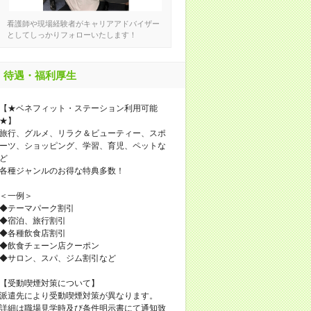
看護師や現場経験者がキャリアアドバイザー
としてしっかりフォローいたします！
待遇・福利厚生
【★ベネフィット・ステーション利用可能
★】
旅行、グルメ、リラク＆ビューティー、スポ
ーツ、ショッピング、学習、育児、ペットな
ど
各種ジャンルのお得な特典多数！
＜一例＞
◆テーマパーク割引
◆宿泊、旅行割引
◆各種飲食店割引
◆飲食チェーン店クーポン
◆サロン、スパ、ジム割引など
【受動喫煙対策について】
派遣先により受動喫煙対策が異なります。
詳細は職場見学時及び条件明示書にて通知致