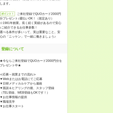
します。
ご来社登録でQUOカード2000円
ポイント！
分プレゼント♪週払いOK！（規定あり）
☆1981年創業。長く続く実績があるので安心
♪ご紹介できるお仕事多数！
選べる条件が多いって、実は重要なこと。安
心の「ニッケン」で一緒に働きましょう♪
登録について
★今ならご来社登録でQUOカード2000円分を
プレゼント中★
≪応募～就業までの流れ≫
▼Webまたはお電話にてご応募
▼日研メディカルケアから連絡
▼面談＆ヒアリングの後、スタッフ登録
（TEL登録、WEB登録もOKです！）
▼お仕事情報の提供
▼職場見学
▼お仕事スタート