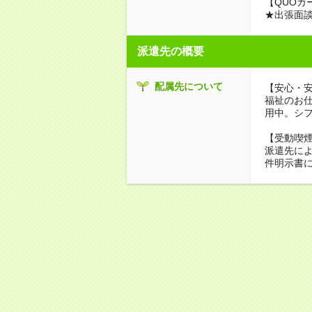
【QUOカ
★出張面
派遣先の概要
配属先について
【安心・
福祉のお
用中。シ
【受動喫
派遣先に
件明示書