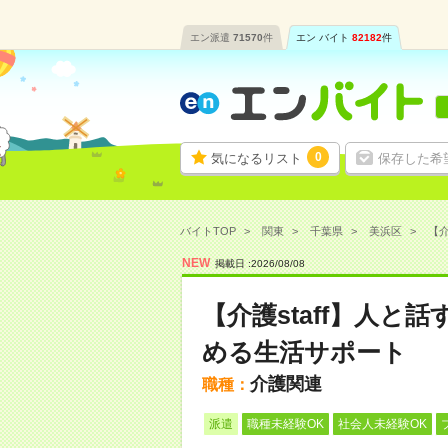
エン派遣
71570
件
エン バイト
82182
件
0
気になるリスト
保存した希
バイトTOP
関東
千葉県
美浜区
【介
NEW
掲載日 :
2026
/
08
/
08
【介護staff】人
める生活サポート
介護関連
職種：
派遣
職種未経験OK
社会人未経験OK