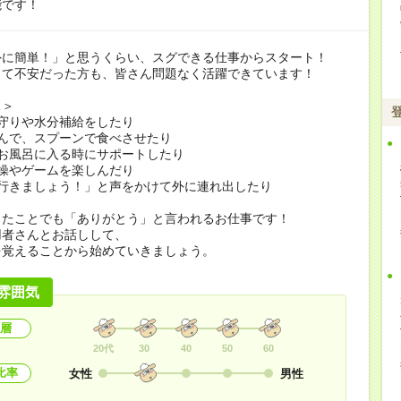
能です！
外に簡単！」と思うくらい、スグできる仕事からスタート！
くて不安だった方も、皆さん問題なく活躍できています！
…＞
守りや水分補給をしたり
んで、スプーンで食べさせたり
お風呂に入る時にサポートしたり
操やゲームを楽しんだり
に行きましょう！」と声をかけて外に連れ出したり
したことでも「ありがとう」と言われるお仕事です！
用者さんとお話しして、
を覚えることから始めていきましょう。
雰囲気
層
20代
30
40
50
60
比率
女性
男性