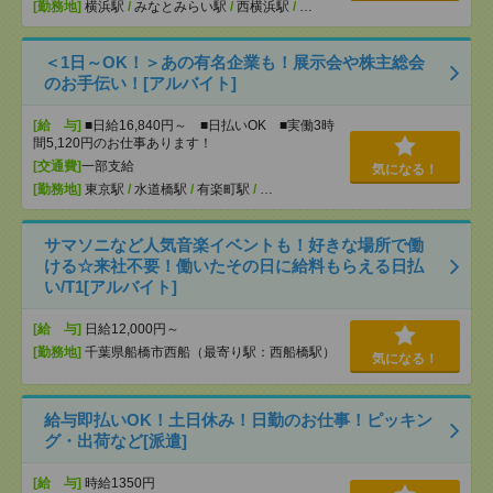
[勤務地]
横浜駅
/
みなとみらい駅
/
西横浜駅
/
…
＜1日～OK！＞あの有名企業も！展示会や株主総会
のお手伝い！[アルバイト]
[給 与]
■日給16,840円～ ■日払いOK ■実働3時
間5,120円のお仕事あります！
[交通費]
一部支給
気になる！
[勤務地]
東京駅
/
水道橋駅
/
有楽町駅
/
…
サマソニなど人気音楽イベントも！好きな場所で働
ける☆来社不要！働いたその日に給料もらえる日払
い/T1[アルバイト]
[給 与]
日給12,000円～
[勤務地]
千葉県船橋市西船（最寄り駅：西船橋駅）
気になる！
給与即払いOK！土日休み！日勤のお仕事！ピッキン
グ・出荷など[派遣]
[給 与]
時給1350円