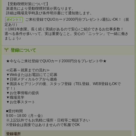
【受動喫煙対策について】
派遣先により受動喫煙対策が異なります。
詳細は職場見学時及び条件明示書にて通知致します。
ご来社登録でQUOカード2000円分プレゼント♪週払いOK！（規
ポイント！
定あり）
☆1981年創業。長く続く実績があるので安心♪ご紹介できるお仕事多数！
選べる条件が多いって、実は重要なこと。安心の「ニッケン」で一緒に働き
ましょう♪
登録について
★今ならご来社登録でQUOカード2000円分をプレゼント中★
≪応募～就業までの流れ≫
▼Webまたはお電話にてご応募
▼日研メディカルケアから連絡
▼面談＆ヒアリングの後、スタッフ登録（TEL登録、WEB登録もOKで
す！）
▼お仕事情報の提供
▼職場見学
▼お仕事スタート
■受付時間
9:00～18:00（月～金）
※上記以外でもお気軽に場所・日程等ご相談下さい
※登録会は面接ではありませんので私服でOK
登録場所