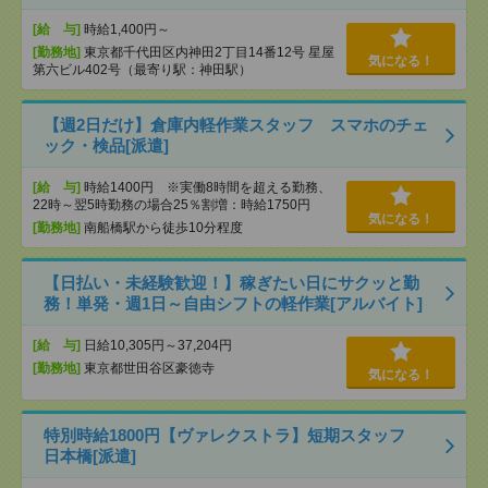
[給 与]
時給1,400円～
[勤務地]
東京都千代田区内神田2丁目14番12号 星屋
気になる！
第六ビル402号（最寄り駅：神田駅）
【週2日だけ】倉庫内軽作業スタッフ スマホのチェ
ック・検品[派遣]
[給 与]
時給1400円 ※実働8時間を超える勤務、
22時～翌5時勤務の場合25％割増：時給1750円
気になる！
[勤務地]
南船橋駅から徒歩10分程度
【日払い・未経験歓迎！】稼ぎたい日にサクッと勤
務！単発・週1日～自由シフトの軽作業[アルバイト]
[給 与]
日給10,305円～37,204円
[勤務地]
東京都世田谷区豪徳寺
気になる！
特別時給1800円【ヴァレクストラ】短期スタッフ
日本橋[派遣]