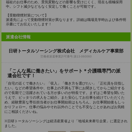
福祉のお仕事のため、景気変動などの影響を受けにくく、現在も積極採用
中。シフト減少などもなく安定して働くことが可能です。
【受動喫煙対策について】
派遣先によって受動喫煙対策が異なります。詳細は職場見学時および条件明
示書にてお伝えいたします！
派遣会社情報
日研トータルソーシング株式会社 メディカルケア事業部
労働者派遣事業許可番号:派13-060060
「こんな風に働きたい」をサポート＊介護職専門の派
遣会社です！
「自宅の近くで働きたい」「収入」「働き方を選びたい」「正社員を目指し
たい」などの希望条件や、仕事上の不満も丁寧にお聞きしてからご紹介する
ので長期でご活躍されている方が多いのが特長です。まずはご希望を聞いた
うえで、ピッタリの求人をご紹介。また安心してお仕事を続けていただくた
め、経験豊富な専任担当者がお仕事開始前はもちろん、お仕事開始後もしっ
かりフォロー。仕事の悩みやそれ以外のことでも不安なことがあればお気軽
にご相談くださいね。
※日研トータルソーシングは経済産業省より「地域未来牽引企業」に選定され
ました。