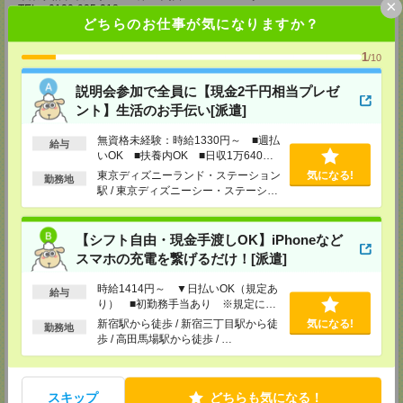
×
TEL：0120-935-218
どちらのお仕事が気になりますか？
MAIL：
tenshoku@nikken-ts.jp
担当：採用担当
1
/10
メディカルケア事業部 新宿オフィス
東京都新宿区新宿2-3-10 新宿御苑ビル6階
説明会参加で全員に【現金2千円相当プレゼ
TEL：0120-457-235
MAIL：
tenshoku@nikken-ts.jp
ント】生活のお手伝い[派遣]
担当：採用担当
無資格未経験：時給1330円～ ■週払
給与
メディカルケア事業部 立川事業所
いOK ■扶養内OK ■日収1万640円
東京都立川市錦町1-12-14
以上
東京ディズニーランド・ステーション
気になる!
勤務地
TEL：0120-934-200
駅 / 東京ディズニーシー・ステーショ
MAIL：
tenshoku@nikken-ts.jp
ン駅 / リゾートゲートウェイ・ステー
担当：採用担当
ション駅 / …
メディカルケア事業部 町田オフィス
【シフト自由・現金手渡しOK】iPhoneなど
東京都町田市森野1-7-23 大樹生命町田ビル6F
スマホの充電を繋げるだけ！[派遣]
TEL：0120-453-285
MAIL：
tenshoku@nikken-ts.jp
時給1414円～ ▼日払いOK（規定あ
担当：採用担当
給与
り） ■初勤務手当あり ※規定によ
る
メディカルケア事業部 横浜オフィス
新宿駅から徒歩 / 新宿三丁目駅から徒
気になる!
勤務地
神奈川県横浜市保土ケ谷区神戸町134 横浜ビジネスパークサウスタワー
歩 / 高田馬場駅から徒歩 / …
2F B区画
TEL：0120-901-799
MAIL：
tenshoku@nikken-ts.jp
担当：採用担当
スキップ
どちらも気になる！