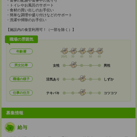
・食事の配膳や食事中の見守り
・トイレやお風呂のサポート
・食材の買い出しのお手伝い
・簡単な調理や盛り付けなどのサポート
・洗濯や掃除のお手伝い
【施設内の食堂利用可！（一部を除く）】
職場の雰囲気
年齢層
20代
30
40
50
60
男女比率
女性
男性
職場の様子
活気あり
しずか
仕事の仕方
テキパキ
コツコツ
募集情報
給与