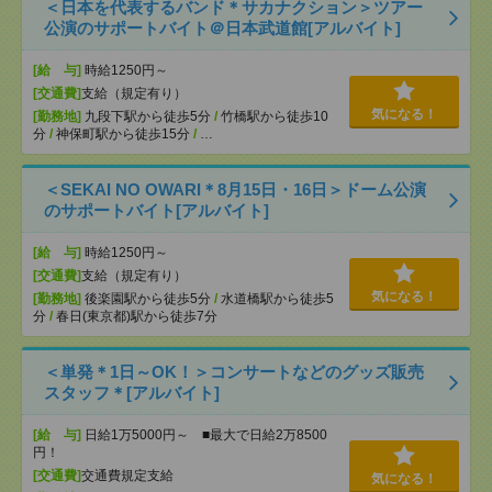
＜日本を代表するバンド＊サカナクション＞ツアー
公演のサポートバイト＠日本武道館[アルバイト]
[給 与]
時給1250円～
[交通費]
支給（規定有り）
気になる！
[勤務地]
九段下駅から徒歩5分
/
竹橋駅から徒歩10
分
/
神保町駅から徒歩15分
/
…
＜SEKAI NO OWARI＊8月15日・16日＞ドーム公演
のサポートバイト[アルバイト]
[給 与]
時給1250円～
[交通費]
支給（規定有り）
気になる！
[勤務地]
後楽園駅から徒歩5分
/
水道橋駅から徒歩5
分
/
春日(東京都)駅から徒歩7分
＜単発＊1日～OK！＞コンサートなどのグッズ販売
スタッフ＊[アルバイト]
[給 与]
日給1万5000円～ ■最大で日給2万8500
円！
[交通費]
交通費規定支給
気になる！