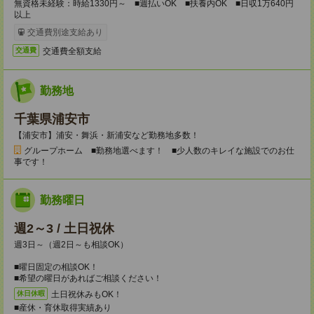
無資格未経験：時給1330円～ ■週払いOK ■扶養内OK ■日収1万640円
以上
交通費別途支給あり
交通費全額支給
交通費
勤務地
千葉県浦安市
【浦安市】浦安・舞浜・新浦安など勤務地多数！
グループホーム ■勤務地選べます！ ■少人数のキレイな施設でのお仕
事です！
勤務曜日
週2～3 / 土日祝休
週3日～（週2日～も相談OK）
■曜日固定の相談OK！
■希望の曜日があればご相談ください！
土日祝休みもOK！
休日休暇
■産休・育休取得実績あり