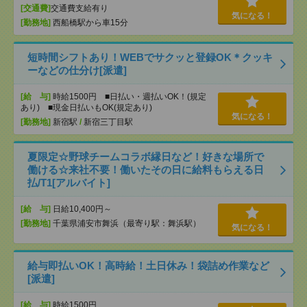
[交通費]
交通費支給有り
気になる！
[勤務地]
西船橋駅から車15分
短時間シフトあり！WEBでサクッと登録OK＊クッキ
ーなどの仕分け[派遣]
[給 与]
時給1500円 ■日払い・週払いOK！(規定
あり) ■現金日払いもOK(規定あり)
気になる！
[勤務地]
新宿駅
/
新宿三丁目駅
夏限定☆野球チームコラボ縁日など！好きな場所で
働ける☆来社不要！働いたその日に給料もらえる日
払/T1[アルバイト]
[給 与]
日給10,400円～
[勤務地]
千葉県浦安市舞浜（最寄り駅：舞浜駅）
気になる！
給与即払いOK！高時給！土日休み！袋詰め作業など
[派遣]
[給 与]
時給1500円