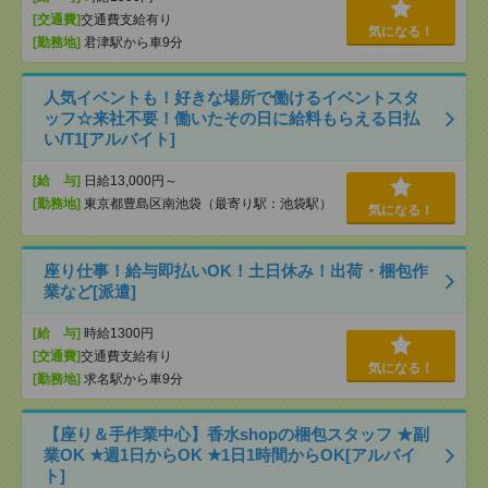
[交通費]
交通費支給有り
気になる！
[勤務地]
君津駅から車9分
人気イベントも！好きな場所で働けるイベントスタ
ッフ☆来社不要！働いたその日に給料もらえる日払
い/T1[アルバイト]
[給 与]
日給13,000円～
[勤務地]
東京都豊島区南池袋（最寄り駅：池袋駅）
気になる！
座り仕事！給与即払いOK！土日休み！出荷・梱包作
業など[派遣]
[給 与]
時給1300円
[交通費]
交通費支給有り
気になる！
[勤務地]
求名駅から車9分
【座り＆手作業中心】香水shopの梱包スタッフ ★副
業OK ★週1日からOK ★1日1時間からOK[アルバイ
ト]