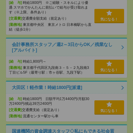
[給 与]
時給1800円 ※ご経験・スキルにより優
遇 スマホでかんたんに前払いで給与が受け取れま
す（※上限、条件あり）
[交通費]
交通費全額支給（規定あり）
気になる！
[勤務地]
東京都中央区 東京メトロ 日本橋駅から直
結（徒歩1分）
会計事務所スタッフ／週2～3日からOK／残業なし
[アルバイト]
[給 与]
時給1,800円～
[勤務地]
東京都千代田区九段南３－５－２九段南3
気になる！
丁目ビル5F（最寄り駅：市ヶ谷駅、九段下駅）
大田区！軽作業！時給1800円[派遣]
[給 与]
時給1800円 日額平均1万4400円/月額30
万2400円/残込39万2400円
[交通費]
交通費支給（規定あり）
気になる！
[勤務地]
流通センター駅から車
国連機関の資金調達スタッフ◇私にもできる社会貢