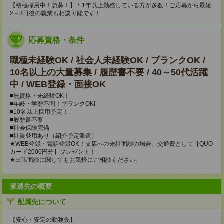
【積極採用中！急募！】＊1年以上勤務している方が多数！ご応募から最短
2～3日後の就業も相談可能です！
応募資格・条件
職種未経験OK / 社会人未経験OK / ブランクOK /
10名以上の大量募集 / 履歴書不要 / 40～50代活躍
中 / WEB登録・面接OK
■無資格・未経験OK！
■年齢・学歴不問！ブランクOK!
■10名以上採用予定！
■履歴書不要
■社会保険完備
■社員登用あり（紹介予定派遣）
★WEB登録・電話登録OK！支店への来社面談の場合、交通費として【QUO
カード2000円分】プレゼント！
★出張面談に関してもお気軽にご相談ください。
派遣先の概要
配属先について
【安心・安定の勤務先】