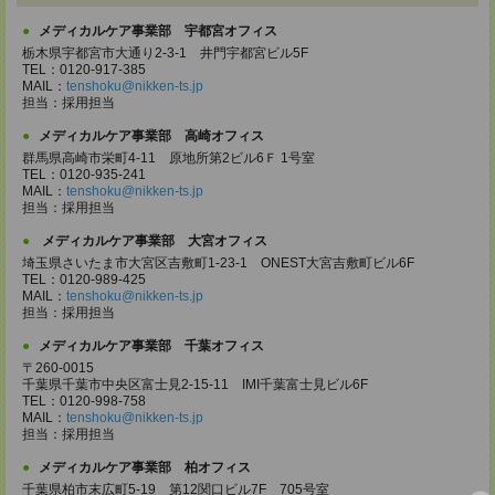
メディカルケア事業部 宇都宮オフィス
栃木県宇都宮市大通り2-3-1 井門宇都宮ビル5F
TEL：0120-917-385
MAIL：
tenshoku@nikken-ts.jp
担当：採用担当
メディカルケア事業部 高崎オフィス
群馬県高崎市栄町4-11 原地所第2ビル6Ｆ 1号室
TEL：0120-935-241
MAIL：
tenshoku@nikken-ts.jp
担当：採用担当
メディカルケア事業部 大宮オフィス
埼玉県さいたま市大宮区吉敷町1-23-1 ONEST大宮吉敷町ビル6F
TEL：0120-989-425
MAIL：
tenshoku@nikken-ts.jp
担当：採用担当
メディカルケア事業部 千葉オフィス
〒260-0015
千葉県千葉市中央区富士見2-15-11 IMI千葉富士見ビル6F
TEL：0120-998-758
MAIL：
tenshoku@nikken-ts.jp
担当：採用担当
メディカルケア事業部 柏オフィス
千葉県柏市末広町5-19 第12関口ビル7F 705号室