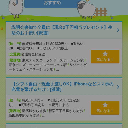
おすすめ
説明会参加で全員に【現金2千円相当プレゼント】生
活のお手伝い[派遣]
[給 与]
無資格未経験：時給1330円～ ■週払い
OK ■扶養内OK ■日収1万640円以上
[交通費]
交通費全額支給
気になる！
[勤務地]
東京ディズニーランド・ステーション駅
/
東京ディズニーシー・ステーション駅
/
リゾートゲ
ートウェイ・ステーション駅
/
…
【シフト自由・現金手渡しOK】iPhoneなどスマホの
充電を繋げるだけ！[派遣]
[給 与]
時給1414円～ ▼日払いOK（規定あ
り） ■初勤務手当あり ※規定による
[勤務地]
新宿駅から徒歩
/
新宿三丁目駅から徒歩
/
気になる！
高田馬場駅から徒歩
/
…