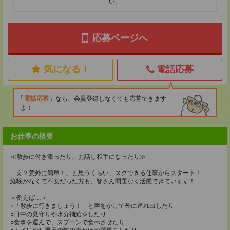
い。
応募ページへ
気になる！
電話応募
電話応募
なら、会員登録しなくても応募できます
よ！
お仕事の概要
≪散歩に付き添ったり、お話し相手になったり≫
「え？意外に簡単！」と思うくらい、スグできる仕事からスタート！
経験がなくて不安だった方も、皆さん問題なく活躍できています！
＜例えば…＞
○「散歩に行きましょう！」と声をかけて外に連れ出したり
○日中の見守りや水分補給をしたり
○食事を運んで、スプーンで食べさせたり