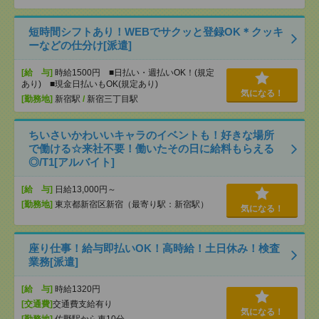
短時間シフトあり！WEBでサクッと登録OK＊クッキ
ーなどの仕分け[派遣]
[給 与]
時給1500円 ■日払い・週払いOK！(規定
あり) ■現金日払いもOK(規定あり)
気になる！
[勤務地]
新宿駅
/
新宿三丁目駅
ちいさいかわいいキャラのイベントも！好きな場所
で働ける☆来社不要！働いたその日に給料もらえる
◎/T1[アルバイト]
[給 与]
日給13,000円～
[勤務地]
東京都新宿区新宿（最寄り駅：新宿駅）
気になる！
座り仕事！給与即払いOK！高時給！土日休み！検査
業務[派遣]
[給 与]
時給1320円
[交通費]
交通費支給有り
気になる！