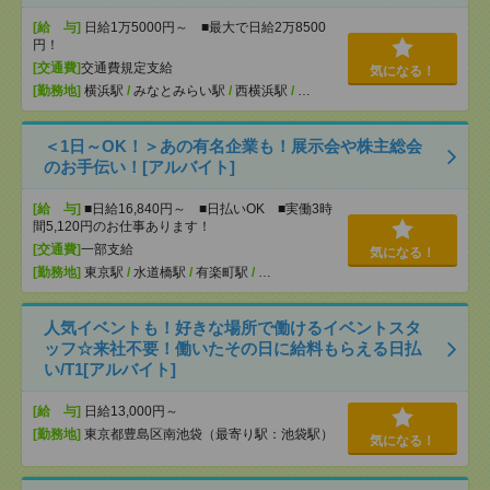
[給 与]
日給1万5000円～ ■最大で日給2万8500
円！
[交通費]
交通費規定支給
気になる！
[勤務地]
横浜駅
/
みなとみらい駅
/
西横浜駅
/
…
＜1日～OK！＞あの有名企業も！展示会や株主総会
のお手伝い！[アルバイト]
[給 与]
■日給16,840円～ ■日払いOK ■実働3時
間5,120円のお仕事あります！
[交通費]
一部支給
気になる！
[勤務地]
東京駅
/
水道橋駅
/
有楽町駅
/
…
人気イベントも！好きな場所で働けるイベントスタ
ッフ☆来社不要！働いたその日に給料もらえる日払
い/T1[アルバイト]
[給 与]
日給13,000円～
[勤務地]
東京都豊島区南池袋（最寄り駅：池袋駅）
気になる！