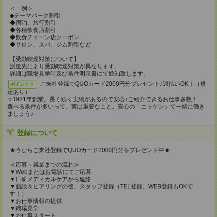
＜一例＞
◆テーマパーク割引
◆宿泊、旅行割引
◆各種飲食店割引
◆飲食チェーン店クーポン
◆サロン、スパ、ジム割引など
【受動喫煙対策について】
派遣先により受動喫煙対策が異なります。
詳細は職場見学時及び条件明示書にて通知致します。
ご来社登録でQUOカード2000円分プレゼント♪週払いOK！（規
ポイント！
定あり）
☆1981年創業。長く続く実績があるので安心♪ご紹介できるお仕事多数！
選べる条件が多いって、実は重要なこと。安心の「ニッケン」で一緒に働き
ましょう♪
登録について
★今ならご来社登録でQUOカード2000円分をプレゼント中★
≪応募～就業までの流れ≫
▼Webまたはお電話にてご応募
▼日研メディカルケアから連絡
▼面談＆ヒアリングの後、スタッフ登録（TEL登録、WEB登録もOKで
す！）
▼お仕事情報の提供
▼職場見学
▼お仕事スタート