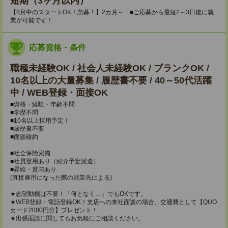
短期（3ヶ月以内）
【8月中のスタートOK！急募！】2カ月～ ■ご応募から最短2～3日後に就
業が可能です！
応募資格・条件
職種未経験OK / 社会人未経験OK / ブランクOK /
10名以上の大量募集 / 履歴書不要 / 40～50代活躍
中 / WEB登録・面接OK
■資格・経験・年齢不問
■学歴不問
■10名以上採用予定！
■履歴書不要
■面談確約
■社会保険完備
■社員登用あり（紹介予定派遣）
■昇給・賞与あり
(直接雇用になった際の就業先による)
★志望動機は不要！「何となく…」でもOKです。
★WEB登録・電話登録OK！支店への来社面談の場合、交通費として【QUO
カード2000円分】プレゼント！
★出張面談に関してもお気軽にご相談ください。