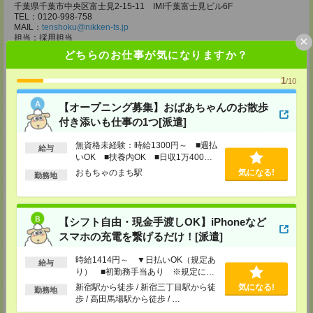
千葉県千葉市中央区富士見2-15-11 IMI千葉富士見ビル6F
TEL：0120-998-758
MAIL：
tenshoku@nikken-ts.jp
担当：採用担当
×
どちらのお仕事が気になりますか？
メディカルケア事業部 柏オフィス
千葉県柏市末広町5-19 第12関口ビル7F 705号室
1
/10
TEL：0120-935-218
MAIL：
tenshoku@nikken-ts.jp
担当：採用担当
【オープニング募集】おばあちゃんのお散歩
付き添いも仕事の1つ[派遣]
メディカルケア事業部 新宿オフィス
東京都新宿区新宿2-3-10 新宿御苑ビル6階
無資格未経験：時給1300円～ ■週払
給与
TEL：0120-457-235
いOK ■扶養内OK ■日収1万400円
MAIL：
tenshoku@nikken-ts.jp
以上
担当：採用担当
おもちゃのまち駅
気になる!
勤務地
メディカルケア事業部 立川事業所
東京都立川市錦町1-12-14
TEL：0120-934-200
【シフト自由・現金手渡しOK】iPhoneなど
MAIL：
tenshoku@nikken-ts.jp
スマホの充電を繋げるだけ！[派遣]
担当：採用担当
メディカルケア事業部 町田オフィス
時給1414円～ ▼日払いOK（規定あ
給与
り） ■初勤務手当あり ※規定によ
東京都町田市森野1-7-23 大樹生命町田ビル6F
TEL：0120-453-285
る
新宿駅から徒歩 / 新宿三丁目駅から徒
気になる!
勤務地
MAIL：
tenshoku@nikken-ts.jp
歩 / 高田馬場駅から徒歩 / …
担当：採用担当