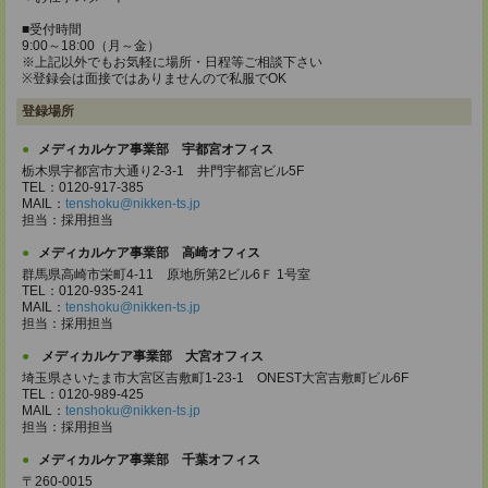
■受付時間
9:00～18:00（月～金）
※上記以外でもお気軽に場所・日程等ご相談下さい
※登録会は面接ではありませんので私服でOK
登録場所
メディカルケア事業部 宇都宮オフィス
栃木県宇都宮市大通り2-3-1 井門宇都宮ビル5F
TEL：0120-917-385
MAIL：
tenshoku@nikken-ts.jp
担当：採用担当
メディカルケア事業部 高崎オフィス
群馬県高崎市栄町4-11 原地所第2ビル6Ｆ 1号室
TEL：0120-935-241
MAIL：
tenshoku@nikken-ts.jp
担当：採用担当
メディカルケア事業部 大宮オフィス
埼玉県さいたま市大宮区吉敷町1-23-1 ONEST大宮吉敷町ビル6F
TEL：0120-989-425
MAIL：
tenshoku@nikken-ts.jp
担当：採用担当
メディカルケア事業部 千葉オフィス
〒260-0015