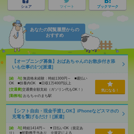
シェア
ツイート
ブックマーク
あなたの閲覧履歴からの
おすすめ
【オープニング募集】おばあちゃんのお散歩付き添
いも仕事の1つ[派遣]
[給 与]
無資格未経験：時給1300円～ ■週払い
OK ■扶養内OK ■日収1万400円以上
[交通費]
交通費全額支給（ガソリン代もOK！）
気になる！
[勤務地]
おもちゃのまち駅
【シフト自由・現金手渡しOK】iPhoneなどスマホの
充電を繋げるだけ！[派遣]
[給 与]
時給1414円～ ▼日払いOK（規定あ
り） ■初勤務手当あり ※規定による