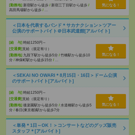
[勤務地]
新宿駅から徒歩
/
新宿三丁目駅から徒歩
/
気になる！
高田馬場駅から徒歩
/
…
＜日本を代表するバンド＊サカナクション＞ツアー
公演のサポートバイト＠日本武道館[アルバイト]
[給 与]
時給1250円～
[交通費]
支給（規定有り）
気になる！
[勤務地]
九段下駅から徒歩5分
/
竹橋駅から徒歩10
分
/
神保町駅から徒歩15分
/
…
＜SEKAI NO OWARI＊8月15日・16日＞ドーム公演
のサポートバイト[アルバイト]
[給 与]
時給1250円～
[交通費]
支給（規定有り）
気になる！
[勤務地]
後楽園駅から徒歩5分
/
水道橋駅から徒歩5
分
/
春日(東京都)駅から徒歩7分
＜単発＊1日～OK！＞コンサートなどのグッズ販売
スタッフ＊[アルバイト]