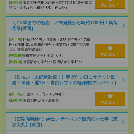
[勤務地]
東京都千代田区内神田2丁目14番12号 星屋
気になる！
第六ビル402号（最寄り駅：神田駅）
＼11/30までの短期！／未経験から時給1700円！集荷
作業[派遣]
[給 与]
時給1700円／月収例：328,100円＝1,700
円×8時間×21日勤務の場合＋残業代(月20時間の場
合)、交通費別途支給
気になる！
[交通費]
実費支給／当社規定あり。
[勤務地]
徳宿駅から車5分
/
涸沼駅から車12分
【日払い・未経験歓迎！】稼ぎたい日にサクッと勤
務！単発・週1日～自由シフトの軽作業[アルバイト]
[給 与]
日給10,305円～37,204円
[勤務地]
東京都世田谷区豪徳寺
気になる！
【短期高時給○】紳士レザーバッグ販売のお仕事【東
京大丸】[派遣]