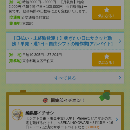
[給 与]
時給2000円～2000円 【月収例】時給
2,000円×7.5時間×7日＝105,000円 ※月収例は一
例です。勤務時間や日数等により変動いたします。
気になる！
[交通費]
☆交通費全額支給！
[勤務地]
東京駅
【日払い・未経験歓迎！】稼ぎたい日にサクッと勤
務！単発・週1日～自由シフトの軽作業[アルバイト]
[給 与]
日給10,305円～37,204円
[勤務地]
東京都足立区千住東
気になる！
すべて見る
編集部イチオシ
【シフト自由・現金手渡しOK】iPhoneなどスマホの充
電を繋げるだけ！、＜SEKAI NO OWARI＊8月15日・16
日＞ドーム公演のサポートバイトなど
(8/10UP!)