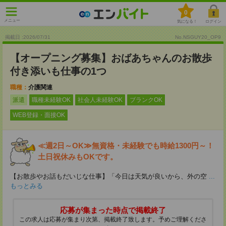
0
メニュー
気になる！
ログイン
掲載日 :2026
/
07
/
31
No.NSGUY20_OP9
【オープニング募集】おばあちゃんのお散歩
付き添いも仕事の1つ
職種：
介護関連
派遣
職種未経験OK
社会人未経験OK
ブランクOK
WEB登録・面接OK
≪週2日～OK≫無資格・未経験でも時給1300円～！
土日祝休みもOKです。
【お散歩やお話もだいじな仕事】「今日は天気が良いから、外の空
...
もっとみる
応募が集まった時点で掲載終了
この求人は応募が集まり次第、掲載終了致します。予めご理解くださ