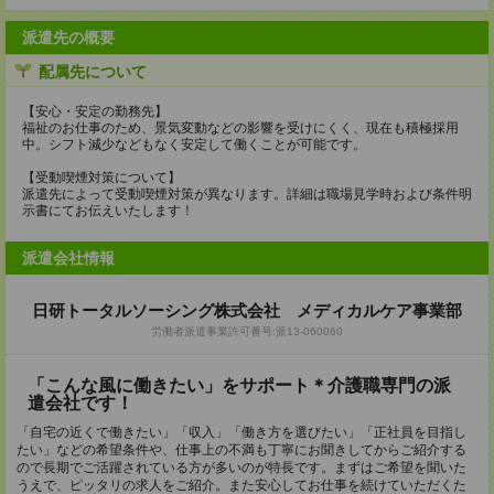
派遣先の概要
配属先について
【安心・安定の勤務先】
福祉のお仕事のため、景気変動などの影響を受けにくく、現在も積極採用
中。シフト減少などもなく安定して働くことが可能です。
【受動喫煙対策について】
派遣先によって受動喫煙対策が異なります。詳細は職場見学時および条件明
示書にてお伝えいたします！
派遣会社情報
日研トータルソーシング株式会社 メディカルケア事業部
労働者派遣事業許可番号:派13-060060
「こんな風に働きたい」をサポート＊介護職専門の派
遣会社です！
「自宅の近くで働きたい」「収入」「働き方を選びたい」「正社員を目指し
たい」などの希望条件や、仕事上の不満も丁寧にお聞きしてからご紹介する
ので長期でご活躍されている方が多いのが特長です。まずはご希望を聞いた
うえで、ピッタリの求人をご紹介。また安心してお仕事を続けていただくた