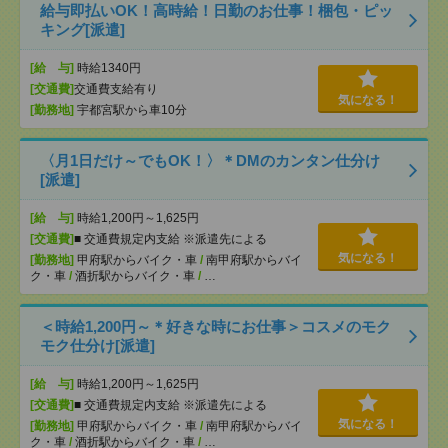
給与即払いOK！高時給！日勤のお仕事！梱包・ピッ
キング[派遣]
[給 与]
時給1340円
[交通費]
交通費支給有り
気になる！
[勤務地]
宇都宮駅から車10分
〈月1日だけ～でもOK！〉＊DMのカンタン仕分け
[派遣]
[給 与]
時給1,200円～1,625円
[交通費]
■ 交通費規定内支給 ※派遣先による
気になる！
[勤務地]
甲府駅からバイク・車
/
南甲府駅からバイ
ク・車
/
酒折駅からバイク・車
/
…
＜時給1,200円～＊好きな時にお仕事＞コスメのモク
モク仕分け[派遣]
[給 与]
時給1,200円～1,625円
[交通費]
■ 交通費規定内支給 ※派遣先による
気になる！
[勤務地]
甲府駅からバイク・車
/
南甲府駅からバイ
ク・車
/
酒折駅からバイク・車
/
…