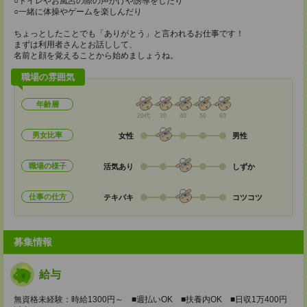
○トイレやお風呂の際の声かけや誘導をしたり
○一緒に体操やゲームを楽しんだり
ちょっとしたことでも「ありがとう」と言われるお仕事です！
まずは利用者さんとお話しして、
名前と顔を覚えることから始めましょうね。
職場の雰囲気
年齢層
20代
30
40
50
60
男女比率
女性
男性
職場の様子
活気あり
しずか
仕事の仕方
テキパキ
コツコツ
募集情報
給与
無資格未経験：時給1300円～ ■週払いOK ■扶養内OK ■日収1万400円