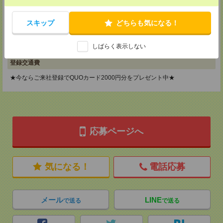
メディカルケア事業部 横浜オフィス
神奈川県横浜市保土ケ谷区神戸町134 横浜ビジネスパークサウスタワー
スキップ
どちらも気になる！
2F B区画
TEL：0120-901-799
MAIL：
tenshoku@nikken-ts.jp
しばらく表示しない
担当：採用担当
登録交通費
★今ならご来社登録でQUOカード2000円分をプレゼント中★
応募ページへ
気になる！
電話応募
メール
LINE
で送る
で送る