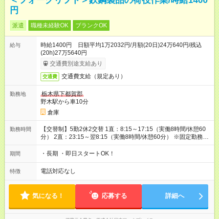
＜フォークリフト＞鉄鋼製品の荷役作業/時給1400
円
派遣
職種未経験OK
ブランクOK
時給1400円 日額平均1万2032円/月額(20日)24万640円/残込
給与
(20h)27万5640円
交通費別途支給あり
交通費支給（規定あり）
交通費
栃木県下都賀郡
勤務地
野木駅から車10分
倉庫
【交替制】5勤2休2交替 1直：8:15～17:15（実働8時間/休憩60
勤務時間
分） 2直：23:15～翌8:15（実働8時間/休憩60分） ※固定勤務も
相談可
・長期 ・即日スタートOK！
期間
電話対応なし
特徴
気になる！
応募する
詳細へ