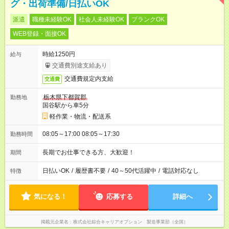
グ・出荷準備/日払いOK
派遣
職種未経験OK
社会人未経験OK
ブランクOK
WEB登録・面接OK
時給1250円
給与
交通費別途支給あり
交通費規定内支給
交通費
栃木県下都賀郡
勤務地
国谷駅から車5分
軽作業・物流・配送系
08:05～17:00 08:05～17:30
勤務時間
長期でお仕事できる方、大歓迎！
期間
日払いOK
/
履歴書不要
/
40～50代活躍中
/
電話対応なし
特徴
気になる！
応募する
詳細へ
掲載元企業名
株式会社綜合キャリアオプション 製造事業部（全国）