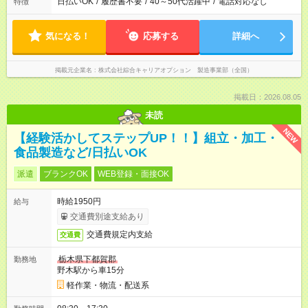
日払いOK
/
履歴書不要
/
40～50代活躍中
/
電話対応なし
特徴
気になる！
応募する
詳細へ
掲載元企業名
株式会社綜合キャリアオプション 製造事業部（全国）
掲載日：2026.08.05
未読
NEW
【経験活かしてステップUP！！】組立・加工・
食品製造など/日払いOK
派遣
ブランクOK
WEB登録・面接OK
時給1950円
給与
交通費別途支給あり
交通費規定内支給
交通費
栃木県下都賀郡
勤務地
野木駅から車15分
軽作業・物流・配送系