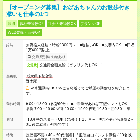
【オープニング募集】おばあちゃんのお散歩付き
添いも仕事の1つ
派遣
職種未経験OK
社会人未経験OK
ブランクOK
WEB登録・面接OK
無資格未経験：時給1300円～ ■週払いOK ■扶養内OK ■日収
給与
1万400円以上
交通費別途支給あり
交通費全額支給（ガソリン代もOK！）
交通費
栃木県下都賀郡
勤務地
野木駅
≪車通勤もOK！≫ご自宅近くでご希望の勤務地を紹介しま
す。
9:00～18:00（休憩60分） ■ご希望があれば下記シフトもOK！
勤務時間
早番 7:00～16:00 遅番 10:00～19:00 夜勤 16:30～翌9:30 「家族
と休みを合わせたい」 「余裕を持って夕飯の準備がしたい」
「できれば残業はしたくない」 など、ご希望を教えてください
【8月中のスタートOK！急募！】2カ月～ ■ご応募から最短2～
期間
ね。 ※Wワーク希望の方へ 今ご覧のお仕事で希望する勤務時間
3日後に就業が可能です！
と、もう1つのお仕事の勤務時間。 合計で週40時間を超える場
合は応募できません。
履歴書不要
/
40～50代活躍中
/
服装自由
/
シフト勤務
/
10名以
特徴