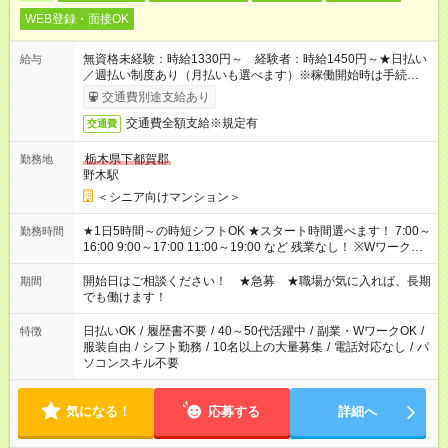
WEB登録・面接OK
無資格未経験：時給1330円～ 経験者：時給1450円～★日払い
給与
／週払い制度あり（月払いも選べます）※稼働開始時は手続き完
了次第のお支払いとなります。
交通費別途支給あり
交通費全額支給※規定有
交通費
栃木県下都賀郡
勤務地
野木駅
＜シニア向けマンション＞
★1日5時間～の時短シフトOK ★スタート時間選べます！ 7:00～
勤務時間
16:00 9:00～17:00 11:00～19:00 など 残業なし！ ※Wワークの
場合、他のお仕事と合わせ週40時間超の就業はご案内できませ
ん ※法令に基づき、週20時間以上勤務は社会保険への加入対象
開始日はご相談ください！ ★急募 ★職場が気に入れば、長期
期間
となります ※労働者派遣法（日雇い派遣の原則禁止）により、
でも働けます！
短時間・短期間の就業はご案内が難しい場合があります
日払いOK
/
履歴書不要
/
40～50代活躍中
/
副業・WワークOK
/
特徴
服装自由
/
シフト勤務
/
10名以上の大量募集
/
電話対応なし
/
パ
ソコンスキル不要
気になる！
応募する
詳細へ