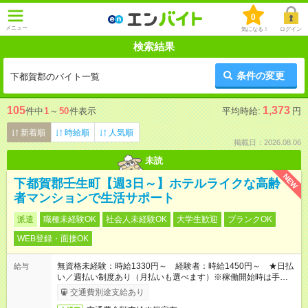
0
メニュー
気になる！
ログイン
検索結果
条件の変更
下都賀郡のバイト一覧
105
1,373
件中
1
～
50
件表示
平均時給:
円
新着順
時給順
人気順
掲載日：2026.08.06
未読
NEW
下都賀郡壬生町【週3日～】ホテルライクな高齢
者マンションで生活サポート
派遣
職種未経験OK
社会人未経験OK
大学生歓迎
ブランクOK
WEB登録・面接OK
無資格未経験：時給1330円～ 経験者：時給1450円～ ★日払
給与
い／週払い制度あり（月払いも選べます）※稼働開始時は手続き
完了次第のお支払いとなります。
交通費別途支給あり