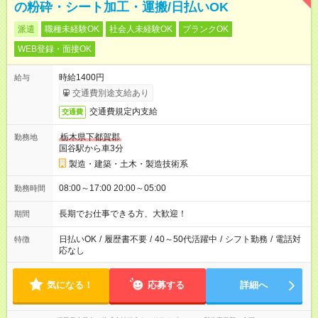
の粉砕・シート加工・運搬/日払いOK
派遣
職種未経験OK
社会人未経験OK
ブランクOK
WEB登録・面接OK
時給1400円
給与
交通費別途支給あり
交通費規定内支給
交通費
栃木県下都賀郡
勤務地
国谷駅から車3分
製造・建築・土木・製造技術系
08:00～17:00 20:00～05:00
勤務時間
長期でお仕事できる方、大歓迎！
期間
日払いOK
/
履歴書不要
/
40～50代活躍中
/
シフト勤務
/
電話対
特徴
応なし
気になる！
応募する
詳細へ