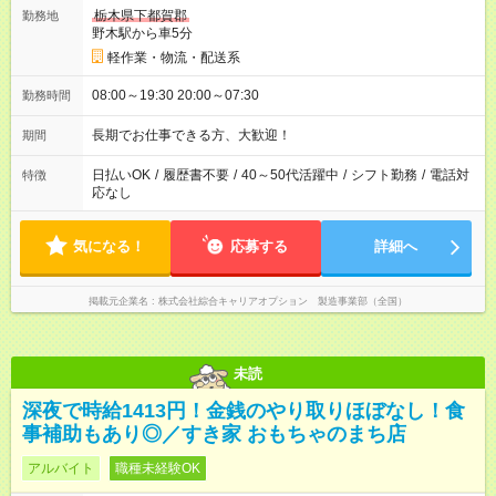
栃木県下都賀郡
勤務地
野木駅から車5分
軽作業・物流・配送系
08:00～19:30 20:00～07:30
勤務時間
長期でお仕事できる方、大歓迎！
期間
日払いOK
/
履歴書不要
/
40～50代活躍中
/
シフト勤務
/
電話対
特徴
応なし
気になる！
応募する
詳細へ
掲載元企業名
株式会社綜合キャリアオプション 製造事業部（全国）
未読
深夜で時給1413円！金銭のやり取りほぼなし！食
事補助もあり◎／すき家 おもちゃのまち店
アルバイト
職種未経験OK