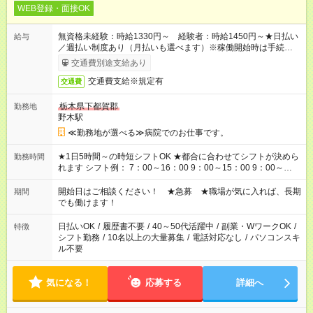
WEB登録・面接OK
無資格未経験：時給1330円～ 経験者：時給1450円～★日払い
給与
／週払い制度あり（月払いも選べます）※稼働開始時は手続き完
了次第のお支払いとなります。
交通費別途支給あり
交通費支給※規定有
交通費
栃木県下都賀郡
勤務地
野木駅
≪勤務地が選べる≫病院でのお仕事です。
★1日5時間～の時短シフトOK ★都合に合わせてシフトが決めら
勤務時間
れます シフト例： 7：00～16：00 9：00～15：00 9：00～
18：00 11：00～20：00 など ※Wワークの場合、他のお仕事と
合わせ週40時間超の就業はご案内できません ※法令に基づき、
開始日はご相談ください！ ★急募 ★職場が気に入れば、長期
期間
週20時間以上勤務は社会保険への加入対象となります ※労働者
でも働けます！
派遣法（日雇い派遣の原則禁止）により、短時間・短期間の就
業はご案内が難しい場合があります
日払いOK
/
履歴書不要
/
40～50代活躍中
/
副業・WワークOK
/
特徴
シフト勤務
/
10名以上の大量募集
/
電話対応なし
/
パソコンスキ
ル不要
気になる！
応募する
詳細へ