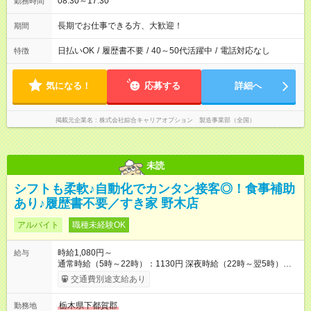
08:30～17:30
勤務時間
長期でお仕事できる方、大歓迎！
期間
日払いOK
/
履歴書不要
/
40～50代活躍中
/
電話対応なし
特徴
気になる！
応募する
詳細へ
掲載元企業名
株式会社綜合キャリアオプション 製造事業部（全国）
未読
シフトも柔軟♪自動化でカンタン接客◎！食事補助
あり♪履歴書不要／すき家 野木店
アルバイト
職種未経験OK
時給1,080円～
給与
通常時給（5時～22時）：1130円 深夜時給（22時～翌5時）：
1413円 高校生時給：1080円 【特別手当】早朝手当（5：00-9：
交通費別途支給あり
00）時給+150円 【試用期間】試用期間あり 試用期間の長さ：1
ヶ月 雇用形態、給与は本採用時と同じです。 試用期間の実態は
栃木県下都賀郡
勤務地
30日（※条件変更なし）ですが、切り上げで一ヶ月とさせてい