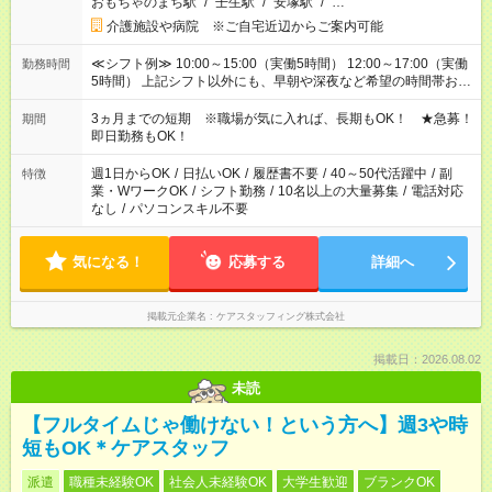
おもちゃのまち駅
/
壬生駅
/
安塚駅
/
…
介護施設や病院 ※ご自宅近辺からご案内可能
≪シフト例≫ 10:00～15:00（実働5時間） 12:00～17:00（実働
勤務時間
5時間） 上記シフト以外にも、早朝や深夜など希望の時間帯お聞
かせください！ 事前に担当からヒアリングもしますので、ご安
心ください！
3ヵ月までの短期 ※職場が気に入れば、長期もOK！ ★急募！
期間
即日勤務もOK！
週1日からOK
/
日払いOK
/
履歴書不要
/
40～50代活躍中
/
副
特徴
業・WワークOK
/
シフト勤務
/
10名以上の大量募集
/
電話対応
なし
/
パソコンスキル不要
気になる！
応募する
詳細へ
掲載元企業名
ケアスタッフィング株式会社
掲載日：2026.08.02
未読
【フルタイムじゃ働けない！という方へ】週3や時
短もOK＊ケアスタッフ
派遣
職種未経験OK
社会人未経験OK
大学生歓迎
ブランクOK