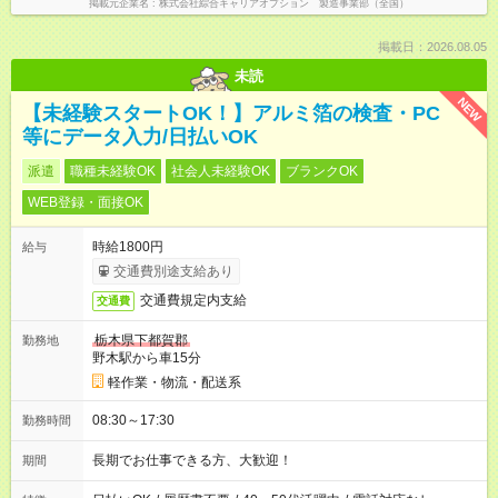
掲載元企業名
株式会社綜合キャリアオプション 製造事業部（全国）
掲載日：2026.08.05
未読
NEW
【未経験スタートOK！】アルミ箔の検査・PC
等にデータ入力/日払いOK
派遣
職種未経験OK
社会人未経験OK
ブランクOK
WEB登録・面接OK
時給1800円
給与
交通費別途支給あり
交通費規定内支給
交通費
栃木県下都賀郡
勤務地
野木駅から車15分
軽作業・物流・配送系
08:30～17:30
勤務時間
長期でお仕事できる方、大歓迎！
期間