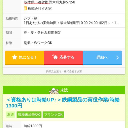
栃木県下都賀郡
野木町丸林572-8
ただきます。 研修制度あり：15時間(研修中も同時給）
株式会社すき家
シフト制
勤務時間
1日あたりの実働時間：最大8時間/日 0:00-24:00 週2日～・1日
2h～OK ＜シフト例＞ 〇朝帯 5:00-9:00 〇昼帯 9:00-14:00 〇午
後帯 14:00-18:00 〇夜帯 18:00-22:00 〇深夜帯 22:00-翌5:00 基
春・夏・冬休み期間限定
期間
本は固定シフトですが家庭の都合などイレギュラーには対応し
ます♪
副業・WワークOK
特徴
気になる！
応募する
詳細へ
掲載元企業名
株式会社すき家
未読
＜資格ありは時給UP♪＞鉄鋼製品の荷役作業/時給
1300円
派遣
職種未経験OK
ブランクOK
時給1300円
給与