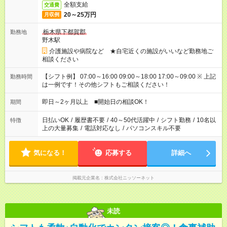
全額支給
交通費
20～25万円
月収例
栃木県下都賀郡
勤務地
野木駅
介護施設や病院など ★自宅近くの施設がいいなど勤務地ご
相談ください
【シフト例】 07:00～16:00 09:00～18:00 17:00～09:00 ※ 上記
勤務時間
は一例です！その他シフトもご相談ください！
即日～2ヶ月以上 ■開始日の相談OK！
期間
日払いOK
/
履歴書不要
/
40～50代活躍中
/
シフト勤務
/
10名以
特徴
上の大量募集
/
電話対応なし
/
パソコンスキル不要
気になる！
応募する
詳細へ
掲載元企業名
株式会社ニッソーネット
未読