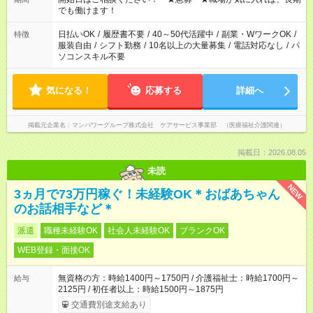
となります ※労働者派遣法（日雇い派遣の原則禁止）により、
でも働けます！
短時間・短期間の就業はご案内が難しい場合があります
日払いOK
/
履歴書不要
/
40～50代活躍中
/
副業・WワークOK
/
特徴
服装自由
/
シフト勤務
/
10名以上の大量募集
/
電話対応なし
/
パ
ソコンスキル不要
気になる！
応募する
詳細へ
掲載元企業名
マンパワーグループ株式会社 ケアサービス事業部 （医療福祉介護関連）
掲載日：2026.08.05
未読
NEW
3ヵ月で73万円稼ぐ！未経験OK＊おばあちゃん
のお話相手など＊
派遣
職種未経験OK
社会人未経験OK
ブランクOK
WEB登録・面接OK
無資格の方：時給1400円～1750円 / 介護福祉士：時給1700円～
給与
2125円 / 初任者以上：時給1500円～1875円
交通費別途支給あり