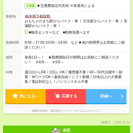
■ 交通費規定内支給 ※派遣先による
交通費
栃木県下都賀郡
勤務地
おもちゃのまち駅からバイク・車
/
壬生駅からバイク・車
/
安
塚駅からバイク・車
/
…
■物流センターなど ■勤務地選べます
9:00～17:00 10:00～19:00 など ■ 他の時間帯もお気軽にご相
勤務時間
談ください！
単発1日～！ ★勤務開始日や期間はお気軽にご相談くださ
期間
い！ ＃8月～ ＃9月～
週1日からOK
/
日払いOK
/
履歴書不要
/
40～50代活躍中
/
副
特徴
業・WワークOK
/
服装自由
/
シフト勤務
/
10名以上の大量募
集
/
電話対応なし
/
パソコンスキル不要
気になる！
応募する
詳細へ
掲載元企業名
株式会社バイトレ（キャムコムグループ）
掲載日：2026.07.31
未読