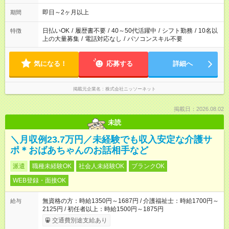
即日～2ヶ月以上
期間
日払いOK
/
履歴書不要
/
40～50代活躍中
/
シフト勤務
/
10名以
特徴
上の大量募集
/
電話対応なし
/
パソコンスキル不要
気になる！
応募する
詳細へ
掲載元企業名
株式会社ニッソーネット
掲載日：2026.08.02
未読
＼月収例23.7万円／未経験でも収入安定な介護サ
ポ＊おばあちゃんのお話相手など
派遣
職種未経験OK
社会人未経験OK
ブランクOK
WEB登録・面接OK
無資格の方：時給1350円～1687円 / 介護福祉士：時給1700円～
給与
2125円 / 初任者以上：時給1500円～1875円
交通費別途支給あり