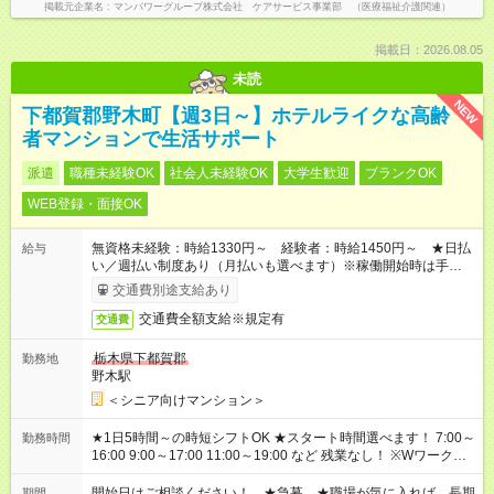
掲載元企業名
マンパワーグループ株式会社 ケアサービス事業部 （医療福祉介護関連）
掲載日：2026.08.05
未読
NEW
下都賀郡野木町【週3日～】ホテルライクな高齢
者マンションで生活サポート
派遣
職種未経験OK
社会人未経験OK
大学生歓迎
ブランクOK
WEB登録・面接OK
無資格未経験：時給1330円～ 経験者：時給1450円～ ★日払
給与
い／週払い制度あり（月払いも選べます）※稼働開始時は手続き
完了次第のお支払いとなります。
交通費別途支給あり
交通費全額支給※規定有
交通費
栃木県下都賀郡
勤務地
野木駅
＜シニア向けマンション＞
★1日5時間～の時短シフトOK ★スタート時間選べます！ 7:00～
勤務時間
16:00 9:00～17:00 11:00～19:00 など 残業なし！ ※Wワークの
場合、他のお仕事と合わせ週40時間超の就業はご案内できませ
ん ※法令に基づき、週20時間以上勤務は社会保険への加入対象
開始日はご相談ください！ ★急募 ★職場が気に入れば、長期
期間