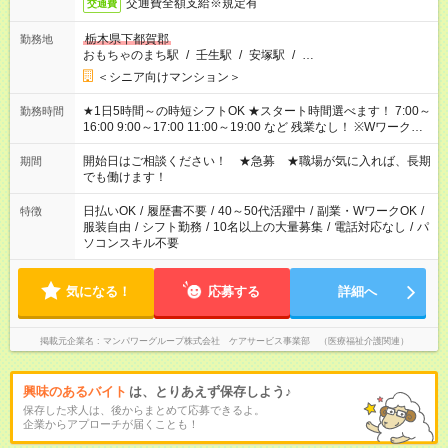
交通費全額支給※規定有
交通費
栃木県下都賀郡
勤務地
おもちゃのまち駅
/
壬生駅
/
安塚駅
/
…
＜シニア向けマンション＞
★1日5時間～の時短シフトOK ★スタート時間選べます！ 7:00～
勤務時間
16:00 9:00～17:00 11:00～19:00 など 残業なし！ ※Wワークの
場合、他のお仕事と合わせ週40時間超の就業はご案内できませ
ん ※法令に基づき、週20時間以上勤務は社会保険への加入対象
開始日はご相談ください！ ★急募 ★職場が気に入れば、長期
期間
となります ※労働者派遣法（日雇い派遣の原則禁止）により、
でも働けます！
短時間・短期間の就業はご案内が難しい場合があります
日払いOK
/
履歴書不要
/
40～50代活躍中
/
副業・WワークOK
/
特徴
服装自由
/
シフト勤務
/
10名以上の大量募集
/
電話対応なし
/
パ
ソコンスキル不要
気になる！
応募する
詳細へ
掲載元企業名
マンパワーグループ株式会社 ケアサービス事業部 （医療福祉介護関連）
興味のあるバイト
は、とりあえず保存しよう♪
保存した求人は、後からまとめて応募できるよ。
企業からアプローチが届くことも！