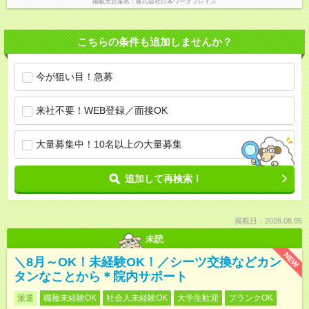
掲載元企業名
株式会社日本ワークプレイス
こちらの条件も追加しませんか？
今が狙い目！急募
来社不要！WEB登録／面接OK
大量募集中！10名以上の大量募集
追加して再検索！
掲載日：2026.08.05
未読
NEW
＼8月～OK！未経験OK！／シーツ交換などカン
タンなことから＊院内サポート
派遣
職種未経験OK
社会人未経験OK
大学生歓迎
ブランクOK