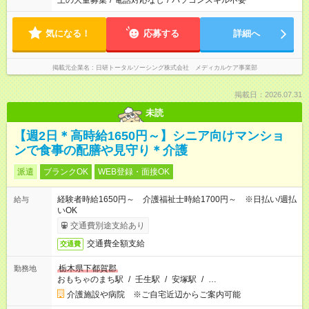
上の大量募集
/
電話対応なし
/
パソコンスキル不要
気になる！
応募する
詳細へ
掲載元企業名
日研トータルソーシング株式会社 メディカルケア事業部
掲載日：2026.07.31
未読
【週2日＊高時給1650円～】シニア向けマンショ
ンで食事の配膳や見守り＊介護
派遣
ブランクOK
WEB登録・面接OK
経験者時給1650円～ 介護福祉士時給1700円～ ※日払い/週払
給与
いOK
交通費別途支給あり
交通費全額支給
交通費
栃木県下都賀郡
勤務地
おもちゃのまち駅
/
壬生駅
/
安塚駅
/
…
介護施設や病院 ※ご自宅近辺からご案内可能