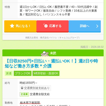
週1日からOK
/
日払いOK
/
履歴書不要
/
40～50代活躍中
/
副
特徴
業・WワークOK
/
服装自由
/
シフト勤務
/
10名以上の大量募
集
/
電話対応なし
/
パソコンスキル不要
気になる！
応募する
詳細へ
掲載元企業名
株式会社バイトレ（キャムコムグループ）
掲載日：2026.08.02
未読
【日収8250円×日払い・週払いOK！】週2日や時
短など働き方多数＊介護
派遣
ブランクOK
WEB登録・面接OK
時給1650円～
給与
交通費別途支給あり
交通費全額支給
交通費
栃木県下都賀郡
勤務地