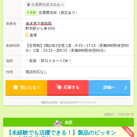
交通費別途支給あり
交通費支給（規定あり）
交通費
栃木県下都賀郡
勤務地
野木駅から車10分
倉庫
【交替制】5勤2休2交替 1直：8:15～17:15（実働8時間/休憩60
勤務時間
分） 2直：23:15～翌8:15（実働8時間/休憩60分）
・長期 ・即日スタートOK！
期間
電話対応なし
特徴
気になる！
応募する
詳細へ
掲載元企業名
株式会社日本ワークプレイス
掲載日：2026.08.05
未読
NEW
【未経験でも活躍できる！】製品のピッキン