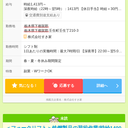
時給1,413円～
給与
深夜時給（22時～翌5時）：1413円 【休日手当】時給＋30円
【試用期間】試用期間あり 試用期間の長さ：1ヶ月 雇用形態、
交通費別途支給あり
給与は本採用時と同じです。 試用期間の実態は30日（※条件変
更なし）ですが、切り上げで一ヶ月とさせていただきます。 研
栃木県下都賀郡
勤務地
修制度あり：15時間(研修中も同時給）
栃木県下都賀郡
壬生町壬生丁210-3
株式会社すき家
シフト制
勤務時間
1日あたりの実働時間：最大7時間/日 【深夜帯】22:00～翌5:00
週2日～・1日2h～OK◎ ※22:00から翌5:00までは18歳以上の方
のみ勤務可能です（18歳未満の深夜業務禁止のため） ★深夜で
春・夏・冬休み期間限定
期間
も安心して働けます★ すき家では、ワンオペを禁止していま
す。 必ず、2名以上での勤務を行いますので、安心して働けま
副業・WワークOK
特徴
す。
気になる！
応募する
詳細へ
掲載元企業名
株式会社すき家
未読