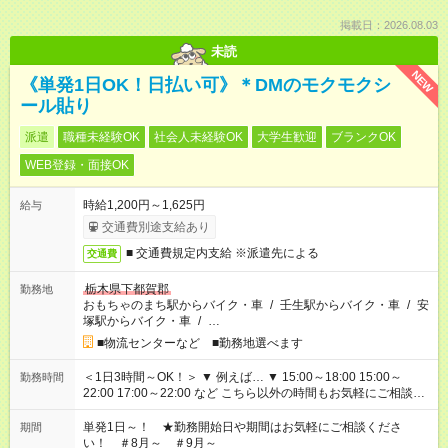
掲載日：2026.08.03
未読
NEW
《単発1日OK！日払い可》＊DMのモクモクシ
ール貼り
派遣
職種未経験OK
社会人未経験OK
大学生歓迎
ブランクOK
WEB登録・面接OK
時給1,200円～1,625円
給与
交通費別途支給あり
■ 交通費規定内支給 ※派遣先による
交通費
栃木県下都賀郡
勤務地
おもちゃのまち駅からバイク・車
/
壬生駅からバイク・車
/
安
塚駅からバイク・車
/
…
■物流センターなど ■勤務地選べます
＜1日3時間～OK！＞ ▼ 例えば… ▼ 15:00～18:00 15:00～
勤務時間
22:00 17:00～22:00 など こちら以外の時間もお気軽にご相談く
ださい！
単発1日～！ ★勤務開始日や期間はお気軽にご相談くださ
期間
い！ ＃8月～ ＃9月～