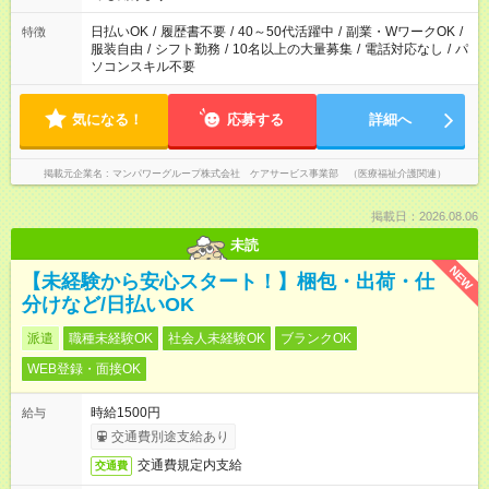
短時間・短期間の就業はご案内が難しい場合があります
日払いOK
/
履歴書不要
/
40～50代活躍中
/
副業・WワークOK
/
特徴
服装自由
/
シフト勤務
/
10名以上の大量募集
/
電話対応なし
/
パ
ソコンスキル不要
気になる！
応募する
詳細へ
掲載元企業名
マンパワーグループ株式会社 ケアサービス事業部 （医療福祉介護関連）
掲載日：2026.08.06
未読
NEW
【未経験から安心スタート！】梱包・出荷・仕
分けなど/日払いOK
派遣
職種未経験OK
社会人未経験OK
ブランクOK
WEB登録・面接OK
時給1500円
給与
交通費別途支給あり
交通費規定内支給
交通費