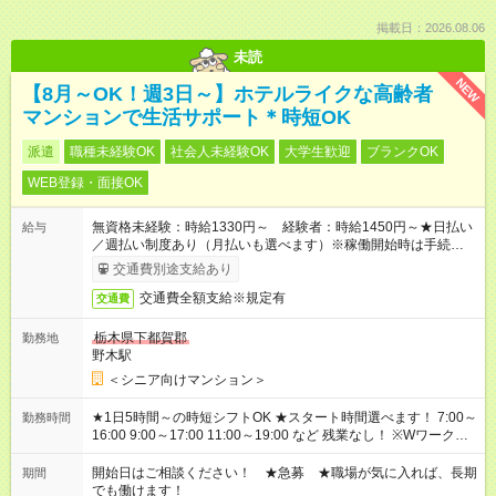
掲載日：2026.08.06
未読
NEW
【8月～OK！週3日～】ホテルライクな高齢者
マンションで生活サポート＊時短OK
派遣
職種未経験OK
社会人未経験OK
大学生歓迎
ブランクOK
WEB登録・面接OK
無資格未経験：時給1330円～ 経験者：時給1450円～★日払い
給与
／週払い制度あり（月払いも選べます）※稼働開始時は手続き完
了次第のお支払いとなります。
交通費別途支給あり
交通費全額支給※規定有
交通費
栃木県下都賀郡
勤務地
野木駅
＜シニア向けマンション＞
★1日5時間～の時短シフトOK ★スタート時間選べます！ 7:00～
勤務時間
16:00 9:00～17:00 11:00～19:00 など 残業なし！ ※Wワークの
場合、他のお仕事と合わせ週40時間超の就業はご案内できませ
ん ※法令に基づき、週20時間以上勤務は社会保険への加入対象
開始日はご相談ください！ ★急募 ★職場が気に入れば、長期
期間
となります ※労働者派遣法（日雇い派遣の原則禁止）により、
でも働けます！