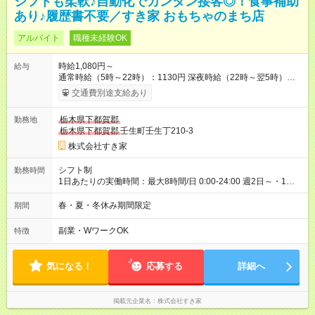
シフトも柔軟♪自動化でカンタン接客◎！食事補助
あり♪履歴書不要／すき家 おもちゃのまち店
アルバイト
職種未経験OK
時給1,080円～
給与
通常時給（5時～22時）：1130円 深夜時給（22時～翌5時）：
1413円 高校生時給：1080円 【特別手当】早朝手当（5：00-9：
交通費別途支給あり
00）時給+150円 【休日手当】時給＋30円 【試用期間】試用期
間あり 試用期間の長さ：1ヶ月 雇用形態、給与は本採用時と同
栃木県下都賀郡
勤務地
じです。 試用期間の実態は30日（※条件変更なし）ですが、切
栃木県下都賀郡
壬生町壬生丁210-3
り上げで一ヶ月とさせていただきます。 研修制度あり：15時間
(研修中も同時給）
株式会社すき家
シフト制
勤務時間
1日あたりの実働時間：最大8時間/日 0:00-24:00 週2日～・1日
2h～OK ＜シフト例＞ 〇朝帯 5:00-9:00 〇昼帯 9:00-14:00 〇午
後帯 14:00-18:00 〇夜帯 18:00-22:00 〇深夜帯 22:00-翌5:00 基
春・夏・冬休み期間限定
期間
本は固定シフトですが家庭の都合などイレギュラーには対応し
ます♪
副業・WワークOK
特徴
気になる！
応募する
詳細へ
掲載元企業名
株式会社すき家