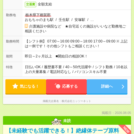
全額支給
交通費
栃木県下都賀郡
勤務地
おもちゃのまち駅
/
壬生駅
/
安塚駅
/
…
介護施設や病院など ★自宅近くの施設がいいなど勤務地ご
相談ください
【シフト例】 07:00～16:00 09:00～18:00 17:00～09:00 ※ 上記
勤務時間
は一例です！その他シフトもご相談ください！
即日～2ヶ月以上 ■開始日の相談OK！
期間
日払いOK
/
履歴書不要
/
40～50代活躍中
/
シフト勤務
/
10名以
特徴
上の大量募集
/
電話対応なし
/
パソコンスキル不要
気になる！
応募する
詳細へ
掲載元企業名
株式会社ニッソーネット
掲載日：2026.08.05
未読
NEW
【未経験でも活躍できる！】絶縁体テープ原料