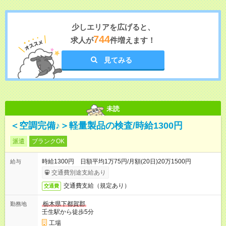
少しエリアを広げると、
744
求人が
件増えます！
見てみる
未読
＜空調完備♪＞軽量製品の検査/時給1300円
派遣
ブランクOK
時給1300円 日額平均1万75円/月額(20日)20万1500円
給与
交通費別途支給あり
交通費支給（規定あり）
交通費
栃木県下都賀郡
勤務地
壬生駅から徒歩5分
工場