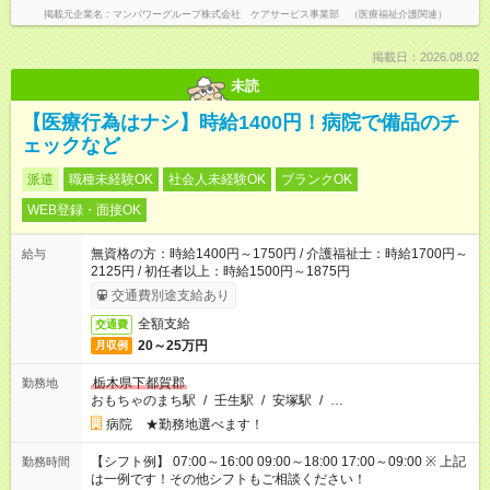
掲載元企業名
マンパワーグループ株式会社 ケアサービス事業部 （医療福祉介護関連）
掲載日：2026.08.02
未読
【医療行為はナシ】時給1400円！病院で備品のチ
ェックなど
派遣
職種未経験OK
社会人未経験OK
ブランクOK
WEB登録・面接OK
無資格の方：時給1400円～1750円 / 介護福祉士：時給1700円～
給与
2125円 / 初任者以上：時給1500円～1875円
交通費別途支給あり
全額支給
交通費
20～25万円
月収例
栃木県下都賀郡
勤務地
おもちゃのまち駅
/
壬生駅
/
安塚駅
/
…
病院 ★勤務地選べます！
【シフト例】 07:00～16:00 09:00～18:00 17:00～09:00 ※ 上記
勤務時間
は一例です！その他シフトもご相談ください！