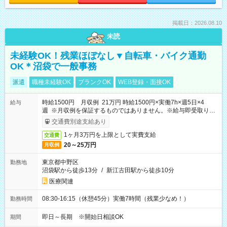
掲載日：2026.08.10
未読
未経験OK！残業ほぼなし▼自転車・バイク通勤
OK＊沼袋で一般事務
派遣
職種未経験OK
ブランクOK
WEB登録・面接OK
時給1500円 月収例 21万円 時給1500円×実働7h×週5日×4
給与
週 ※月収例を保証するものではありません。※給与即受取りサ
ービス利用可（利用条件有）
交通費別途支給あり
1ヶ月3万円を上限として実費支給
交通費
20～25万円
月収例
東京都中野区
勤務地
沼袋駅から徒歩13分
/
新江古田駅から徒歩10分
医療関連
08:30-16:15（休憩45分）実働7時間（残業少なめ！）
勤務時間
即日～長期 ※開始日相談OK
期間