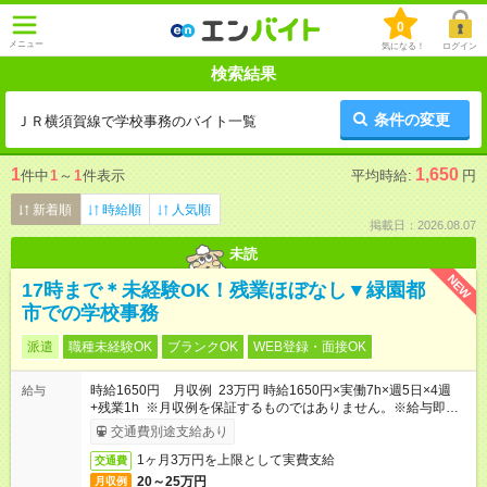
0
メニュー
気になる！
ログイン
検索結果
条件の変更
ＪＲ横須賀線で学校事務のバイト一覧
1
1,650
件中
1
～
1
件表示
平均時給:
円
新着順
時給順
人気順
掲載日：2026.08.07
未読
NEW
17時まで＊未経験OK！残業ほぼなし▼緑園都
市での学校事務
派遣
職種未経験OK
ブランクOK
WEB登録・面接OK
時給1650円 月収例 23万円 時給1650円×実働7h×週5日×4週
給与
+残業1h ※月収例を保証するものではありません。※給与即受取
りサービス利用可（利用条件有）
交通費別途支給あり
1ヶ月3万円を上限として実費支給
交通費
20～25万円
月収例