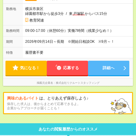
横浜市泉区
勤務地
緑園都市駅から徒歩3分
/
東
戸塚駅
からバス15分
教育関連
09:00-17:00（休憩60分）実働7時間（残業少なめ！）
勤務時間
2026年09月14日～長期 ※開始日相談OK ※9月～！
期間
履歴書不要
特徴
気になる！
応募する
詳細へ
掲載元企業名
株式会社リクルートスタッフィング
興味のあるバイト
は、とりあえず保存しよう♪
保存した求人は、後からまとめて応募できるよ。
企業からアプローチが届くことも！
あなたの閲覧履歴からのオススメ