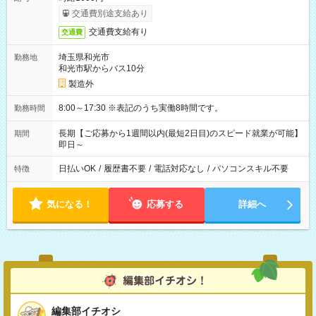
交通費別途支給あり
交通費支給有り
交通費
埼玉県和光市
勤務地
和光市駅からバス10分
製造外
8:00～17:30 ※表記のうち実働8時間です。
勤務時間
長期【ご応募から1週間以内(最短2日目)のスピード就業が可能】
期間
即日～
日払いOK
/
履歴書不要
/
電話対応なし
/
パソコンスキル不要
特徴
気になる！
応募する
詳細へ
編集部イチオシ