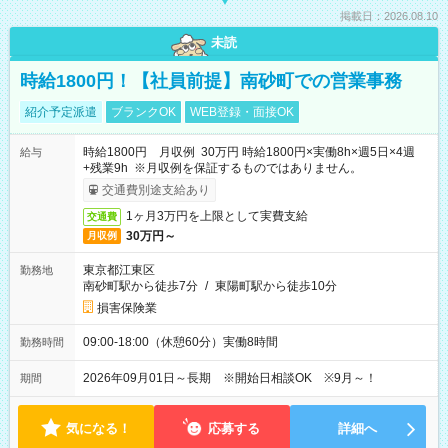
掲載日：2026.08.10
未読
時給1800円！【社員前提】南砂町での営業事務
紹介予定派遣
ブランクOK
WEB登録・面接OK
時給1800円 月収例 30万円 時給1800円×実働8h×週5日×4週
給与
+残業9h ※月収例を保証するものではありません。
交通費別途支給あり
1ヶ月3万円を上限として実費支給
交通費
30万円～
月収例
東京都江東区
勤務地
南砂町駅から徒歩7分
/
東陽町駅から徒歩10分
損害保険業
09:00-18:00（休憩60分）実働8時間
勤務時間
2026年09月01日～長期 ※開始日相談OK ※9月～！
期間
気になる！
応募する
詳細へ