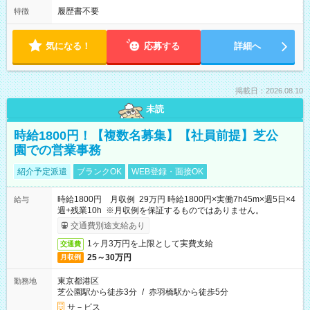
履歴書不要
特徴
気になる！
応募する
詳細へ
掲載日：2026.08.10
未読
時給1800円！【複数名募集】【社員前提】芝公
園での営業事務
紹介予定派遣
ブランクOK
WEB登録・面接OK
時給1800円 月収例 29万円 時給1800円×実働7h45m×週5日×4
給与
週+残業10h ※月収例を保証するものではありません。
交通費別途支給あり
1ヶ月3万円を上限として実費支給
交通費
25～30万円
月収例
東京都港区
勤務地
芝公園駅から徒歩3分
/
赤羽橋駅から徒歩5分
サ－ビス