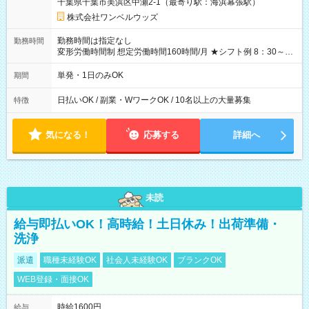
千葉県千葉市美浜区中瀬2-1（最寄り駅：海浜幕張駅）
株式会社ワンベルウッズ
勤務時間は指定なし
勤務時間
変形労働時間制 想定労働時間160時間/月 ★シフト例 8：30～
19：00
単発・1日のみOK
期間
日払いOK / 副業・WワークOK / 10名以上の大量募集
特徴
気になる！
応募する
詳細へ
未読
給与即払いOK！高時給！土日休み！出荷準備・
洗浄
派遣
職種未経験OK
社会人未経験OK
ブランクOK
WEB登録・面接OK
時給1600円
給与