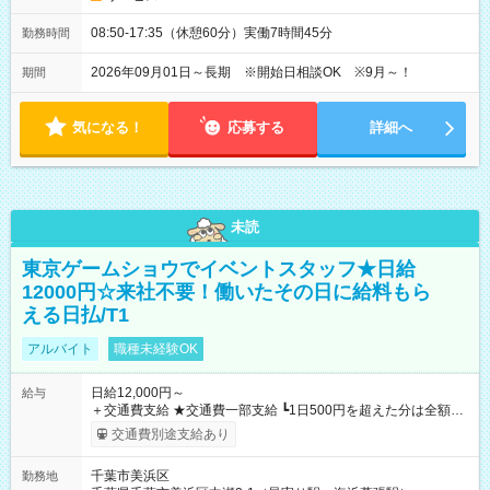
08:50-17:35（休憩60分）実働7時間45分
勤務時間
2026年09月01日～長期 ※開始日相談OK ※9月～！
期間
気になる！
応募する
詳細へ
未読
東京ゲームショウでイベントスタッフ★日給
12000円☆来社不要！働いたその日に給料もら
える日払/T1
アルバイト
職種未経験OK
日給12,000円～
給与
＋交通費支給 ★交通費一部支給 ┗1日500円を超えた分は全額支
給！ ※往復500円以内の方は自己負担となります ★日払いOK！
交通費別途支給あり
（規定あり） ┗働いたその日に現金GET♪ お仕事後はコンビニ
ATMから 日払い分を引き落とせます！ 【試用期間】試用期間
千葉市美浜区
勤務地
なし