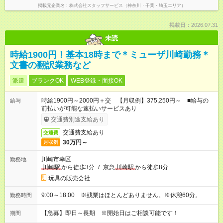
掲載元企業名
株式会社スタッフサービス（神奈川・千葉・埼玉エリア）
掲載日：2026.07.31
未読
時給1900円！基本18時まで＊ミューザ川崎勤務＊
文書の翻訳業務など
派遣
ブランクOK
WEB登録・面接OK
時給1900円～2000円＋交 【月収例】375,250円～ ■給与の
給与
前払いが可能な速払いサービスあり
交通費別途支給あり
交通費支給あり
交通費
30万円～
月収例
川崎市幸区
勤務地
川崎駅
から徒歩3分
/
京急
川崎駅
から徒歩8分
玩具の販売会社
9:00～18:00 ※残業はほとんどありません。※休憩60分。
勤務時間
【急募】即日～長期 ※開始日はご相談可能です！
期間