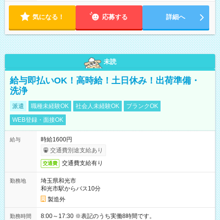
気になる！
応募する
詳細へ
未読
給与即払いOK！高時給！土日休み！出荷準備・
洗浄
派遣
職種未経験OK
社会人未経験OK
ブランクOK
WEB登録・面接OK
時給1600円
給与
交通費別途支給あり
交通費支給有り
交通費
埼玉県和光市
勤務地
和光市駅からバス10分
製造外
8:00～17:30 ※表記のうち実働8時間です。
勤務時間