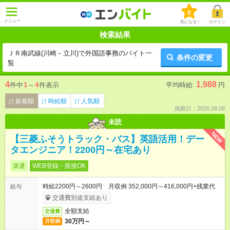
0
メニュー
気になる！
ログイン
検索結果
ＪＲ南武線(川崎－立川)で外国語事務のバイト一
条件の変更
覧
4
1,988
件中
1
～
4
件表示
平均時給:
円
新着順
時給順
人気順
掲載日：2026.08.08
未読
NEW
【三菱ふそうトラック・バス】英語活用！デー
タエンジニア！2200円～在宅あり
派遣
WEB登録・面接OK
時給2200円～2600円 月収例 352,000円～416,000円+残業代
給与
交通費別途支給あり
全額支給
交通費
30万円～
月収例