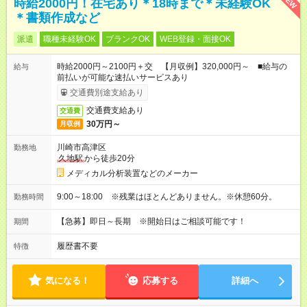
NEW
時給2000円！在宅あり＊18時まで＊未経験OK
＊書類作成など
派遣
職種未経験OK
ブランクOK
WEB登録・面接OK
時給2000円～2100円＋交 【月収例】320,000円～ ■給与の
給与
前払いが可能な速払いサービスあり
交通費別途支給あり
交通費支給あり
交通費
30万円～
月収例
川崎市高津区
勤務地
久地駅
から徒歩20分
メディカル分析装置などのメーカー
9:00～18:00 ※残業はほとんどありません。※休憩60分。
勤務時間
【急募】即日～長期 ※開始日はご相談可能です！
期間
履歴書不要
特徴
気になる！
応募する
詳細へ