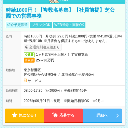
時給1800円！【複数名募集】【社員前提】芝公
園での営業事務
紹介予定派遣
ブランクOK
WEB登録・面接OK
時給1800円 月収例 29万円 時給1800円×実働7h45m×週5日×4
給与
週+残業10h ※月収例を保証するものではありません。
交通費別途支給あり
1ヶ月3万円を上限として実費支給
交通費
25～30万円
月収例
東京都港区
勤務地
芝公園駅から徒歩3分
/
赤羽橋駅から徒歩5分
サ－ビス
08:50-17:35（休憩60分）実働7時間45分
勤務時間
2026年09月01日～長期 ※開始日相談OK ※9月～！
期間
気になる！
応募する
詳細へ