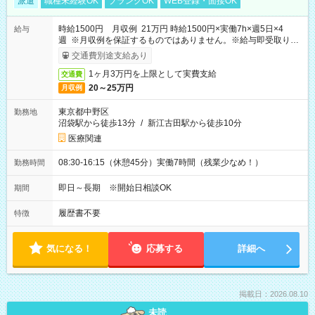
派遣
職種未経験OK
ブランクOK
WEB登録・面接OK
時給1500円 月収例 21万円 時給1500円×実働7h×週5日×4
給与
週 ※月収例を保証するものではありません。※給与即受取りサ
ービス利用可（利用条件有）
交通費別途支給あり
1ヶ月3万円を上限として実費支給
交通費
20～25万円
月収例
東京都中野区
勤務地
沼袋駅から徒歩13分
/
新江古田駅から徒歩10分
医療関連
08:30-16:15（休憩45分）実働7時間（残業少なめ！）
勤務時間
即日～長期 ※開始日相談OK
期間
履歴書不要
特徴
気になる！
応募する
詳細へ
掲載日：2026.08.10
未読