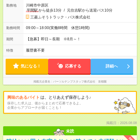
川崎市中原区
勤務地
平間駅
から徒歩13分
/
元住吉駅から送迎バス10分
三菱ふそうトラック・バス株式会社
09:00～18:00(実働8時間 休憩1時間)
勤務時間
【急募】即日～長期 ※8月～！
期間
履歴書不要
特徴
気になる！
応募する
詳細へ
掲載元企業名
パーソルテンプスタッフ株式会社 首都圏
興味のあるバイト
は、とりあえず保存しよう♪
保存した求人は、後からまとめて応募できるよ。
企業からアプローチが届くことも！
掲載日：2026.08.08
未読