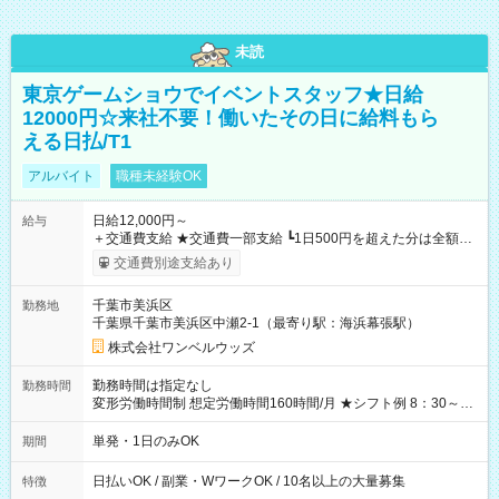
未読
東京ゲームショウでイベントスタッフ★日給
12000円☆来社不要！働いたその日に給料もら
える日払/T1
アルバイト
職種未経験OK
日給12,000円～
給与
＋交通費支給 ★交通費一部支給 ┗1日500円を超えた分は全額支
給！ ※往復500円以内の方は自己負担となります ★日払いOK！
交通費別途支給あり
（規定あり） ┗働いたその日に現金GET♪ お仕事後はコンビニ
ATMから 日払い分を引き落とせます！ 【試用期間】試用期間
千葉市美浜区
勤務地
なし
千葉県千葉市美浜区中瀬2-1（最寄り駅：海浜幕張駅）
株式会社ワンベルウッズ
勤務時間は指定なし
勤務時間
変形労働時間制 想定労働時間160時間/月 ★シフト例 8：30～
19：00
単発・1日のみOK
期間
日払いOK / 副業・WワークOK / 10名以上の大量募集
特徴