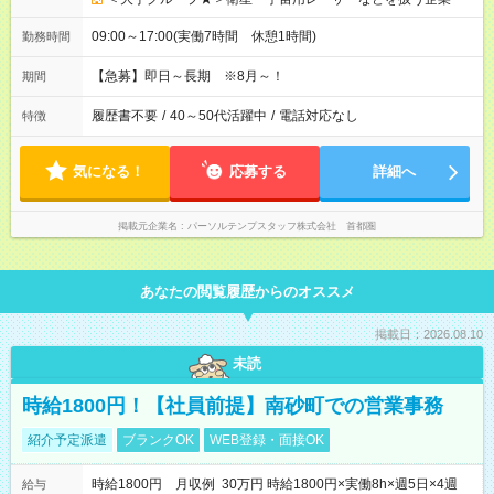
09:00～17:00(実働7時間 休憩1時間)
勤務時間
【急募】即日～長期 ※8月～！
期間
履歴書不要
/
40～50代活躍中
/
電話対応なし
特徴
気になる！
応募する
詳細へ
掲載元企業名
パーソルテンプスタッフ株式会社 首都圏
あなたの閲覧履歴からのオススメ
掲載日：2026.08.10
未読
時給1800円！【社員前提】南砂町での営業事務
紹介予定派遣
ブランクOK
WEB登録・面接OK
時給1800円 月収例 30万円 時給1800円×実働8h×週5日×4週
給与