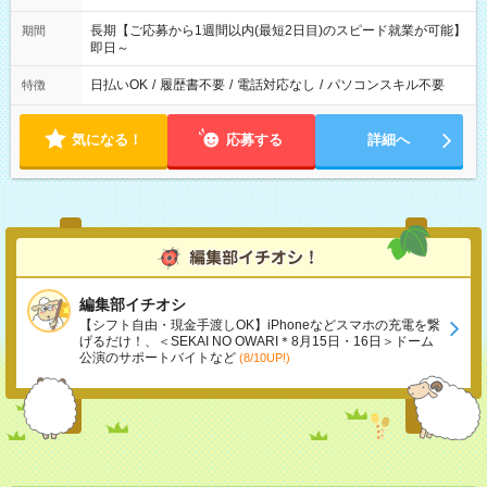
長期【ご応募から1週間以内(最短2日目)のスピード就業が可能】
期間
即日～
日払いOK
/
履歴書不要
/
電話対応なし
/
パソコンスキル不要
特徴
気になる！
応募する
詳細へ
編集部イチオシ
【シフト自由・現金手渡しOK】iPhoneなどスマホの充電を繋
げるだけ！、＜SEKAI NO OWARI＊8月15日・16日＞ドーム
公演のサポートバイトなど
(8/10UP!)