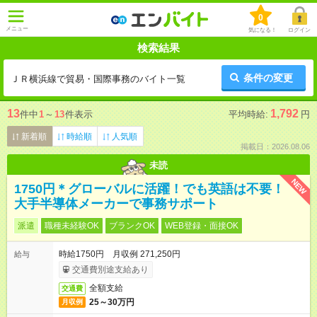
0
メニュー
気になる！
ログイン
検索結果
条件の変更
ＪＲ横浜線で貿易・国際事務のバイト一覧
13
1,792
件中
1
～
13
件表示
平均時給:
円
新着順
時給順
人気順
掲載日：2026.08.06
未読
NEW
1750円＊グローバルに活躍！でも英語は不要！
大手半導体メーカーで事務サポート
派遣
職種未経験OK
ブランクOK
WEB登録・面接OK
時給1750円 月収例 271,250円
給与
交通費別途支給あり
全額支給
交通費
25～30万円
月収例