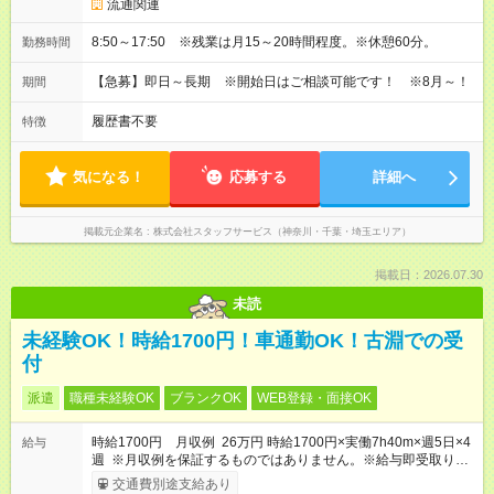
流通関連
8:50～17:50 ※残業は月15～20時間程度。※休憩60分。
勤務時間
【急募】即日～長期 ※開始日はご相談可能です！ ※8月～！
期間
履歴書不要
特徴
気になる！
応募する
詳細へ
掲載元企業名
株式会社スタッフサービス（神奈川・千葉・埼玉エリア）
掲載日：2026.07.30
未読
未経験OK！時給1700円！車通勤OK！古淵での受
付
派遣
職種未経験OK
ブランクOK
WEB登録・面接OK
時給1700円 月収例 26万円 時給1700円×実働7h40m×週5日×4
給与
週 ※月収例を保証するものではありません。※給与即受取りサ
ービス利用可（利用条件有）
交通費別途支給あり