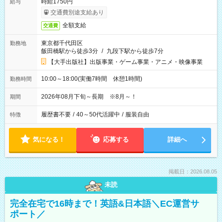
時給1750円
給与
交通費別途支給あり
全額支給
交通費
東京都千代田区
勤務地
飯田橋駅から徒歩3分
/
九段下駅から徒歩7分
【大手出版社】出版事業・ゲーム事業・アニメ・映像事業
10:00～18:00(実働7時間 休憩1時間)
勤務時間
2026年08月下旬～長期 ※8月～！
期間
履歴書不要
/
40～50代活躍中
/
服装自由
特徴
気になる！
応募する
詳細へ
掲載日：2026.08.05
未読
完全在宅で16時まで！英語&日本語＼EC運営サ
ポート／