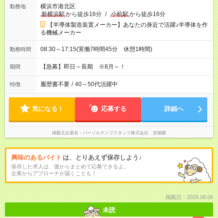
横浜市港北区
勤務地
新横浜駅
から徒歩16分
/
小机駅
から徒歩16分
【半導体製造装置メーカー】あなたの身近で活躍♪半導体を作
る機械メーカー
08:30～17:15(実働7時間45分 休憩1時間)
勤務時間
【急募】即日～長期 ※8月～！
期間
履歴書不要
/
40～50代活躍中
特徴
気になる！
応募する
詳細へ
掲載元企業名
パーソルテンプスタッフ株式会社 首都圏
興味のあるバイト
は、とりあえず保存しよう♪
保存した求人は、後からまとめて応募できるよ。
企業からアプローチが届くことも！
掲載日：2026.08.06
未読