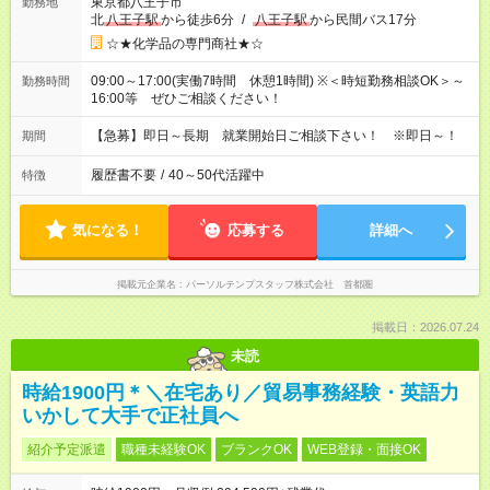
東京都八王子市
勤務地
北
八王子駅
から徒歩6分
/
八王子駅
から民間バス17分
☆★化学品の専門商社★☆
09:00～17:00(実働7時間 休憩1時間) ※＜時短勤務相談OK＞～
勤務時間
16:00等 ぜひご相談ください！
【急募】即日～長期 就業開始日ご相談下さい！ ※即日～！
期間
履歴書不要
/
40～50代活躍中
特徴
気になる！
応募する
詳細へ
掲載元企業名
パーソルテンプスタッフ株式会社 首都圏
掲載日：2026.07.24
未読
時給1900円＊＼在宅あり／貿易事務経験・英語力
いかして大手で正社員へ
紹介予定派遣
職種未経験OK
ブランクOK
WEB登録・面接OK