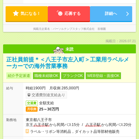
気になる！
応募する
詳細へ
掲載元企業名
パーソルテンプスタッフ株式会社 首都圏
掲載日：2026.07.21
未読
正社員前提＊＜八王子市左入町＞工業用ラベルメ
ーカーでの海外営業事務
紹介予定派遣
職種未経験OK
ブランクOK
WEB登録・面接OK
時給1900円 月収例 285,000円
給与
交通費別途支給あり
全額支給
交通費
25～30万円
月収例
東京都八王子市
勤務地
京王
八王子駅
から民間バス15分
/
八王子駅
から民間バス20分
ラベル・リボン等消耗品，ダイカット品等部材他販売