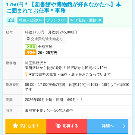
1750円＊【図書館や博物館が好きなかたへ】本
に囲まれてお仕事＊事務
派遣
職種未経験OK
ブランクOK
WEB登録・面接OK
時給1750円 月収例 245,000円
給与
交通費別途支給あり
全額支給
交通費
20～25万円
月収例
埼玉県所沢市
勤務地
東所沢駅から徒歩10分
/
所沢駅から民間バス12分
■文芸資料の収集・保存・展示をおこなっています
09:00～17:00(実働7時間 休憩1時間) ※10時～18時もご相談OK
勤務時間
です！
2026年09月上旬～長期 ※9月～！
期間
履歴書不要
/
40～50代活躍中
特徴
気になる！
応募する
詳細へ