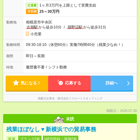
1ヶ月3万円を上限として実費支給
交通費
25～30万円
月収例
相模原市中央区
勤務地
古淵駅
から徒歩10分
/
淵野辺駅
から徒歩31分
小売業
09:30-18:10（休憩60分）実働7時間40分（残業少なめ！）
勤務時間
即日～長期
期間
履歴書不要
/
シフト勤務
特徴
気になる！
応募する
詳細へ
掲載元企業名
株式会社リクルートスタッフィング
掲載日：2026.07.30
未読
残業ほぼなし▼新横浜での貿易事務
派遣
ブランクOK
WEB登録・面接OK