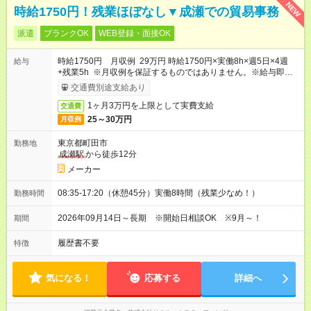
NEW
時給1750円！残業ほぼなし▼成瀬での貿易事務
派遣
ブランクOK
WEB登録・面接OK
時給1750円 月収例 29万円 時給1750円×実働8h×週5日×4週
給与
+残業5h ※月収例を保証するものではありません。※給与即受取
りサービス利用可（利用条件有）
交通費別途支給あり
1ヶ月3万円を上限として実費支給
交通費
25～30万円
月収例
東京都町田市
勤務地
成瀬駅
から徒歩12分
メーカー
08:35-17:20（休憩45分）実働8時間（残業少なめ！）
勤務時間
2026年09月14日～長期 ※開始日相談OK ※9月～！
期間
履歴書不要
特徴
気になる！
応募する
詳細へ