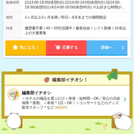
(1)14:00-18:00(休憩0分) (2)14:00-19:00(休憩0分) (3)14:00-
勤務時間
19:30(休憩0分) (4)14:00-20:00(休憩45分) ※お好きな時間が選べ
ます
1ヶ月以上3ヶ月未満／即日～8月末までの期間限定
期間
履歴書不要
/
40～50代活躍中
/
服装自由
/
シフト勤務
/
10名以
特徴
上の大量募集
気になる！
応募する
詳細へ
編集部イチオシ
＜ホテルの備品を運ぶだけ＞単発・短時間～OK／安心の日給
保障＊夜勤、＜単発＊1日～OK！＞コンサートなどのグッズ
販売スタッフ＊など
(8/6UP!)