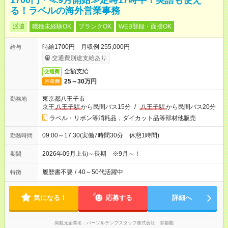
1700円＊≪9月開始≫定時17時半！英語も使え
る！ラベルの海外営業事務
派遣
職種未経験OK
ブランクOK
WEB登録・面接OK
時給1700円 月収例 255,000円
給与
交通費別途支給あり
全額支給
交通費
25～30万円
月収例
東京都八王子市
勤務地
京王
八王子駅
から民間バス15分
/
八王子駅
から民間バス20分
ラベル・リボン等消耗品，ダイカット品等部材他販売
09:00～17:30(実働7時間30分 休憩1時間)
勤務時間
2026年09月上旬～長期 ※9月～！
期間
履歴書不要
/
40～50代活躍中
特徴
気になる！
応募する
詳細へ
掲載元企業名
パーソルテンプスタッフ株式会社 首都圏