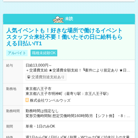
未読
人気イベントも！好きな場所で働けるイベント
スタッフ☆来社不要！働いたその日に給料もら
える日払い/T1
アルバイト
職種未経験OK
日給13,000円～
給与
＋交通費支給 ★交通費全額支給！ ┗案件により規定あり ★日払
いOK！（規定あり） ┗働いたその日に現金GET♪ お仕事後はコ
交通費別途支給あり
ンビニATMから 日払い分を引き落とせます！ 【試用期間】試
用期間なし
東京都八王子市
勤務地
東京都八王子市明神町（最寄り駅：京王八王子駅）
株式会社ワンベルウッズ
勤務時間は指定なし
勤務時間
変形労働時間制 想定労働時間160時間/月 【シフト例】 ・8：00
～21：00
単発・1日のみOK
期間
週1日からOK / 日払いOK / 副業・WワークOK / 10名以上の大量
特徴