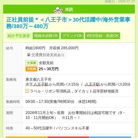
掲載日：2026.07.27
未読
正社員前提＊＜八王子市＞30代活躍中/海外営業事
務/380万～480万
紹介予定派遣
職種未経験OK
ブランクOK
WEB登録・面接OK
時給1900円 月収例 285,000円
給与
交通費別途支給あり
全額支給
交通費
25～30万円
月収例
東京都八王子市
勤務地
京王
八王子駅
から民間バス15分
/
八王子駅
から民間バス20分
ラベル・リボン等消耗品，ダイカット品等部材他販売
09:00～17:30(実働7時間30分 休憩1時間)
勤務時間
2026年11月上旬～長期 お仕事開始日は相談可能です（9・
期間
10・11月開始OK） ※11月～！
40～50代活躍中
/
パソコンスキル不要
特徴