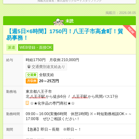
掲載元企業名
株式会社リクルートスタッフィング
掲載日：2026.08.05
未読
NEW
【週5日×6時間】1750円！八王子市高倉町！貿
易事務！
派遣
WEB登録・面接OK
時給1750円 月収例 210,000円
給与
交通費別途支給あり
全額支給
交通費
20～25万円
月収例
東京都八王子市
勤務地
北
八王子駅
から徒歩6分
/
八王子駅
から民間バス17分
☆★化学品の専門商社★☆
09:00～16:00(実働6時間 休憩1時間) ※＜時短勤務相談OK＞～
勤務時間
17:00等 ぜひご相談ください！
【急募】即日～長期 ※即日～！
期間