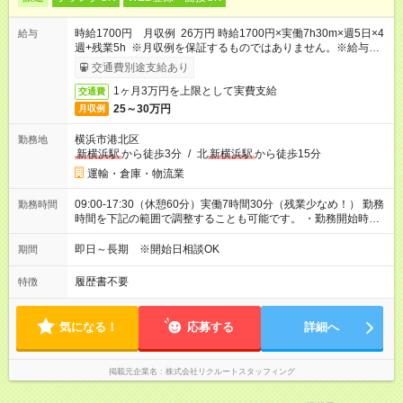
時給1700円 月収例 26万円 時給1700円×実働7h30m×週5日×4
給与
週+残業5h ※月収例を保証するものではありません。※給与即受
取りサービス利用可（利用条件有）
交通費別途支給あり
1ヶ月3万円を上限として実費支給
交通費
25～30万円
月収例
横浜市港北区
勤務地
新横浜駅
から徒歩3分
/
北
新横浜駅
から徒歩15分
運輸・倉庫・物流業
09:00-17:30（休憩60分）実働7時間30分（残業少なめ！） 勤務
勤務時間
時間を下記の範囲で調整することも可能です。 ・勤務開始時
間 08:50～09:00 ・勤務終了時間 17:00～17:30 ・実働
07:00～07:40
即日～長期 ※開始日相談OK
期間
履歴書不要
特徴
気になる！
応募する
詳細へ
掲載元企業名
株式会社リクルートスタッフィング