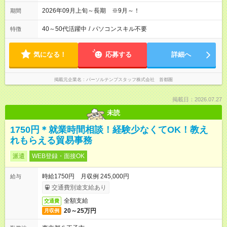
2026年09月上旬～長期 ※9月～！
期間
40～50代活躍中
/
パソコンスキル不要
特徴
気になる！
応募する
詳細へ
掲載元企業名
パーソルテンプスタッフ株式会社 首都圏
掲載日：2026.07.27
未読
1750円＊就業時間相談！経験少なくてOK！教え
れもらえる貿易事務
派遣
WEB登録・面接OK
時給1750円 月収例 245,000円
給与
交通費別途支給あり
全額支給
交通費
20～25万円
月収例