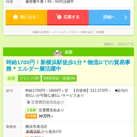
履歴書不要
/
40～50代活躍中
特徴
気になる！
応募する
詳細へ
掲載元企業名
パーソルテンプスタッフ株式会社 首都圏
掲載日：2026.07.31
未読
時給1700円！新横浜駅徒歩1分＊物流Gでの貿易事
務＊エルダー層活躍中
派遣
ブランクOK
WEB登録・面接OK
時給1700円～1800円＋交 【月収例】312,375円～ ■給与の
給与
前払いが可能な速払いサービスあり
交通費別途支給あり
交通費支給あり
交通費
30万円～
月収例
横浜市港北区
勤務地
新横浜駅
から徒歩2分