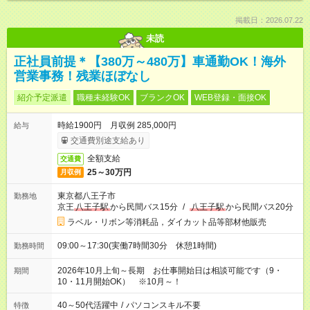
掲載日：2026.07.22
未読
正社員前提＊【380万～480万】車通勤OK！海外
営業事務！残業ほぼなし
紹介予定派遣
職種未経験OK
ブランクOK
WEB登録・面接OK
時給1900円 月収例 285,000円
給与
交通費別途支給あり
全額支給
交通費
25～30万円
月収例
東京都八王子市
勤務地
京王
八王子駅
から民間バス15分
/
八王子駅
から民間バス20分
ラベル・リボン等消耗品，ダイカット品等部材他販売
09:00～17:30(実働7時間30分 休憩1時間)
勤務時間
2026年10月上旬～長期 お仕事開始日は相談可能です（9・
期間
10・11月開始OK） ※10月～！
40～50代活躍中
/
パソコンスキル不要
特徴