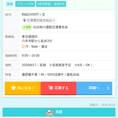
派遣
ブランクOK
WEB登録・面接OK
時給2450円＋交
給与
交通費別途支給あり
出社時の通勤交通費支給
交通費
東京都港区
勤務地
六本木駅から徒歩3分
IT・Web・通信
9:00～16:00
勤務時間
2026/8/17～長期 ※長期更新予定 ※8月～OK！
期間
履歴書不要
/
40～50代活躍中
/
服装自由
特徴
気になる！
応募する
詳細へ
掲載日：2026.08.03
未読