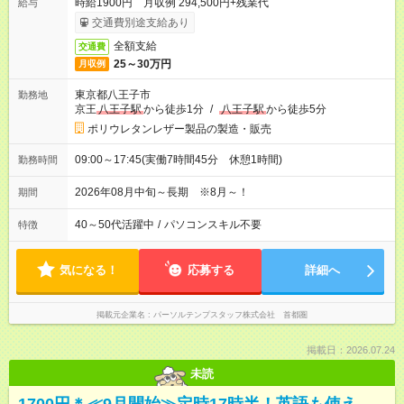
時給1900円 月収例 294,500円+残業代
給与
交通費別途支給あり
全額支給
交通費
25～30万円
月収例
東京都八王子市
勤務地
京王
八王子駅
から徒歩1分
/
八王子駅
から徒歩5分
ポリウレタンレザー製品の製造・販売
09:00～17:45(実働7時間45分 休憩1時間)
勤務時間
2026年08月中旬～長期 ※8月～！
期間
40～50代活躍中
/
パソコンスキル不要
特徴
気になる！
応募する
詳細へ
掲載元企業名
パーソルテンプスタッフ株式会社 首都圏
掲載日：2026.07.24
未読