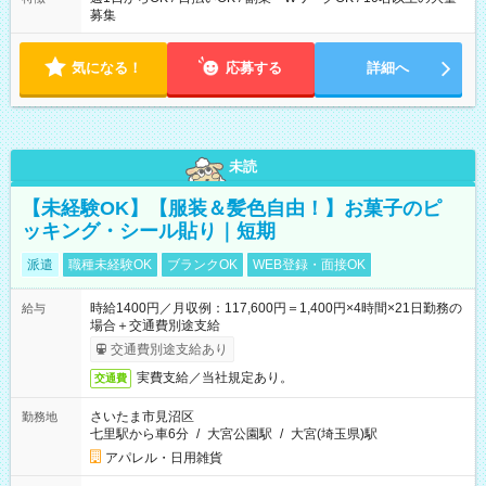
募集
気になる！
応募する
詳細へ
未読
【未経験OK】【服装＆髪色自由！】お菓子のピ
ッキング・シール貼り｜短期
派遣
職種未経験OK
ブランクOK
WEB登録・面接OK
時給1400円／月収例：117,600円＝1,400円×4時間×21日勤務の
給与
場合＋交通費別途支給
交通費別途支給あり
実費支給／当社規定あり。
交通費
さいたま市見沼区
勤務地
七里駅から車6分
/
大宮公園駅
/
大宮(埼玉県)駅
アパレル・日用雑貨