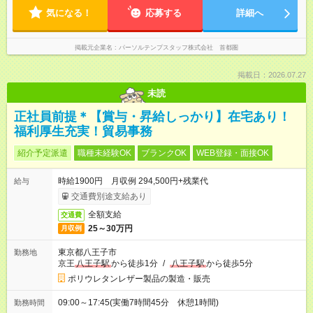
気になる！
応募する
詳細へ
掲載元企業名
パーソルテンプスタッフ株式会社 首都圏
掲載日：2026.07.27
未読
正社員前提＊【賞与・昇給しっかり】在宅あり！
福利厚生充実！貿易事務
紹介予定派遣
職種未経験OK
ブランクOK
WEB登録・面接OK
時給1900円 月収例 294,500円+残業代
給与
交通費別途支給あり
全額支給
交通費
25～30万円
月収例
東京都八王子市
勤務地
京王
八王子駅
から徒歩1分
/
八王子駅
から徒歩5分
ポリウレタンレザー製品の製造・販売
09:00～17:45(実働7時間45分 休憩1時間)
勤務時間