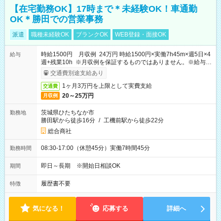
【在宅勤務OK】17時まで＊未経験OK！車通勤
OK＊勝田での営業事務
派遣
職種未経験OK
ブランクOK
WEB登録・面接OK
時給1500円 月収例 24万円 時給1500円×実働7h45m×週5日×4
給与
週+残業10h ※月収例を保証するものではありません。※給与即
受取りサービス利用可（利用条件有）
交通費別途支給あり
1ヶ月3万円を上限として実費支給
交通費
20～25万円
月収例
茨城県ひたちなか市
勤務地
勝田駅から徒歩16分
/
工機前駅から徒歩22分
総合商社
08:30-17:00（休憩45分）実働7時間45分
勤務時間
即日～長期 ※開始日相談OK
期間
履歴書不要
特徴
気になる！
応募する
詳細へ