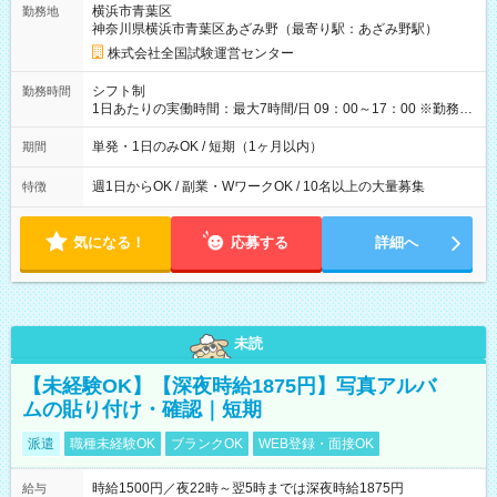
横浜市青葉区
勤務地
例】 ・河合塾模擬試験 8:30～17:30（休憩1時間） 時給1,300円
神奈川県横浜市青葉区あざみ野（最寄り駅：あざみ野駅）
×8時間＝日収10,400円＋交通費 ※当日の役割により時給＋100
円の場合あり ・国家試験 7:00～13:30（休憩なし） 時給1,300
株式会社全国試験運営センター
円（役割手当＋100円）×6時間＝日収8,400円＋交通費 【試用期
間】試用期間なし
シフト制
勤務時間
1日あたりの実働時間：最大7時間/日 09：00～17：00 ※勤務時
間は 試験により異なります。
単発・1日のみOK / 短期（1ヶ月以内）
期間
週1日からOK / 副業・WワークOK / 10名以上の大量募集
特徴
気になる！
応募する
詳細へ
未読
【未経験OK】【深夜時給1875円】写真アルバ
ムの貼り付け・確認｜短期
派遣
職種未経験OK
ブランクOK
WEB登録・面接OK
時給1500円／夜22時～翌5時までは深夜時給1875円
給与