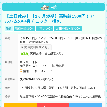
未読
【土日休み】【1ヶ月短期】高時給1500円！ア
ルバムの中身チェック・梱包
派遣
職種未経験OK
ブランクOK
WEB登録・面接OK
時給1500円／月収例：252,000円＝1,500円×8時間×21日勤務の
給与
場合＋交通費別途支給
交通費別途支給あり
実費支給／当社規定あり。
交通費
埼玉県川口市
勤務地
赤羽駅からバス10分
/
川口元郷駅
情報・出版・メディア
(1)09:00-18:00(休憩60分)
勤務時間
1ヶ月以上3ヶ月未満／即日～1ヵ月間（更新の可能性あり）
期間
履歴書不要
/
40～50代活躍中
/
服装自由
/
10名以上の大量募集
特徴