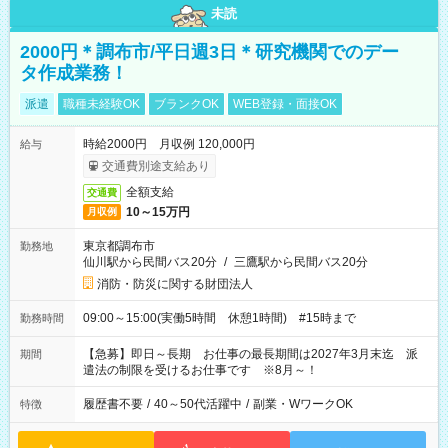
未読
2000円＊調布市/平日週3日＊研究機関でのデー
タ作成業務！
派遣
職種未経験OK
ブランクOK
WEB登録・面接OK
時給2000円 月収例 120,000円
給与
交通費別途支給あり
全額支給
交通費
10～15万円
月収例
東京都調布市
勤務地
仙川駅から民間バス20分
/
三鷹駅から民間バス20分
消防・防災に関する財団法人
09:00～15:00(実働5時間 休憩1時間) #15時まで
勤務時間
【急募】即日～長期 お仕事の最長期間は2027年3月末迄 派
期間
遣法の制限を受けるお仕事です ※8月～！
履歴書不要
/
40～50代活躍中
/
副業・WワークOK
特徴