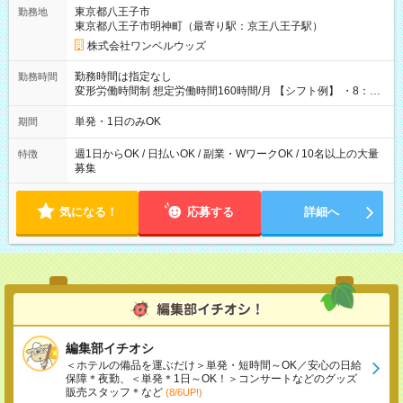
用期間なし
東京都八王子市
勤務地
東京都八王子市明神町（最寄り駅：京王八王子駅）
株式会社ワンベルウッズ
勤務時間は指定なし
勤務時間
変形労働時間制 想定労働時間160時間/月 【シフト例】 ・8：00
～21：00
単発・1日のみOK
期間
週1日からOK / 日払いOK / 副業・WワークOK / 10名以上の大量
特徴
募集
気になる！
応募する
詳細へ
編集部イチオシ
＜ホテルの備品を運ぶだけ＞単発・短時間～OK／安心の日給
保障＊夜勤、＜単発＊1日～OK！＞コンサートなどのグッズ
販売スタッフ＊など
(8/6UP!)