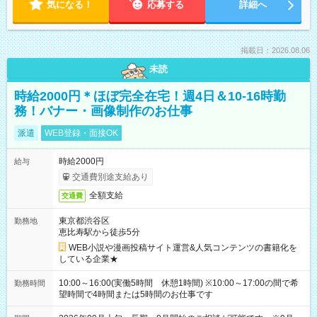
気になる！
応募する
詳細へ
掲載日：2026.08.06
未読
時給2000円＊ほぼ完全在宅！週4日＆10-16時勤
務！バナー・画像制作のお仕事
派遣
WEB登録・面接OK
時給2000円
給与
交通費別途支給あり
全額支給
交通費
東京都渋谷区
勤務地
恵比寿駅から徒歩5分
WEB小説や漫画投稿サイト運営&人気コンテンツの書籍化を
している企業★
10:00～16:00(実働5時間 休憩1時間) ※10:00～17:00の間で希
勤務時間
望時間で4時間または5時間のお仕事です