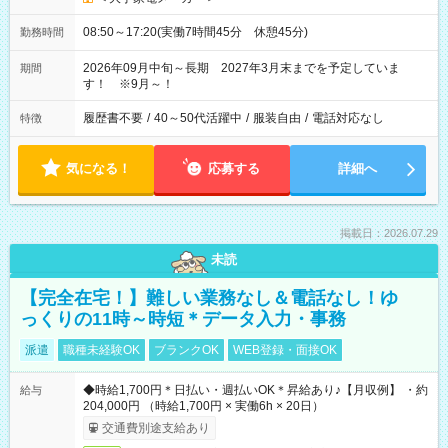
08:50～17:20(実働7時間45分 休憩45分)
勤務時間
2026年09月中旬～長期 2027年3月末までを予定していま
期間
す！ ※9月～！
履歴書不要
/
40～50代活躍中
/
服装自由
/
電話対応なし
特徴
気になる！
応募する
詳細へ
掲載日：2026.07.29
未読
【完全在宅！】難しい業務なし＆電話なし！ゆ
っくりの11時～時短＊データ入力・事務
派遣
職種未経験OK
ブランクOK
WEB登録・面接OK
◆時給1,700円＊日払い・週払いOK＊昇給あり♪【月収例】 ・約
給与
204,000円 （時給1,700円 × 実働6h × 20日）
交通費別途支給あり