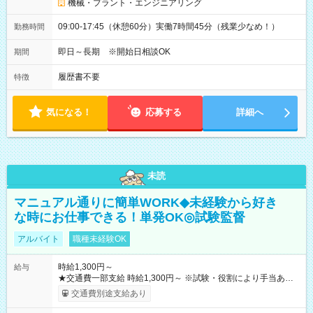
機械・プラント・エンジニアリング
09:00-17:45（休憩60分）実働7時間45分（残業少なめ！）
勤務時間
即日～長期 ※開始日相談OK
期間
履歴書不要
特徴
気になる！
応募する
詳細へ
未読
マニュアル通りに簡単WORK◆未経験から好き
な時にお仕事できる！単発OK◎試験監督
アルバイト
職種未経験OK
時給1,300円～
給与
★交通費一部支給 時給1,300円～ ※試験・役割により手当あり
※勤務回数により昇給あり 【即給（前払い）オプションあ
交通費別途支給あり
り！】 希望される場合、勤務から1週間ほどで給与の一部を受け
取れます。 ※手数料418円がかかります。 【過去試験日の収入