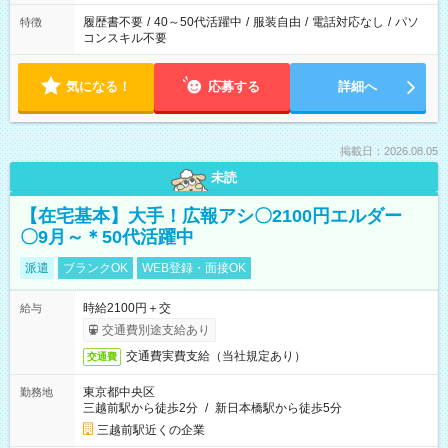
履歴書不要
/
40～50代活躍中
/
服装自由
/
電話対応なし
/
パソ
特徴
コンスキル不要
気になる！
応募する
詳細へ
掲載日：2026.08.05
未読
【在宅基本】大手！広報アシ〇2100円エルダー
〇9月～＊50代活躍中
派遣
ブランクOK
WEB登録・面接OK
時給2100円＋交
給与
交通費別途支給あり
交通費実費支給（当社規定あり）
交通費
東京都中央区
勤務地
三越前駅から徒歩2分
/
新日本橋駅から徒歩5分
三越前駅近くの企業