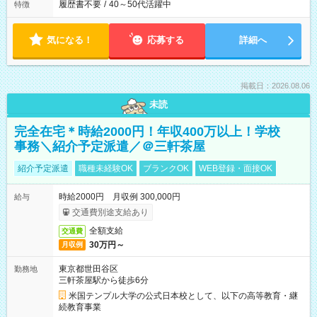
履歴書不要
/
40～50代活躍中
特徴
気になる！
応募する
詳細へ
掲載日：2026.08.06
未読
完全在宅＊時給2000円！年収400万以上！学校
事務＼紹介予定派遣／＠三軒茶屋
紹介予定派遣
職種未経験OK
ブランクOK
WEB登録・面接OK
時給2000円 月収例 300,000円
給与
交通費別途支給あり
全額支給
交通費
30万円～
月収例
東京都世田谷区
勤務地
三軒茶屋駅から徒歩6分
米国テンプル大学の公式日本校として、以下の高等教育・継
続教育事業