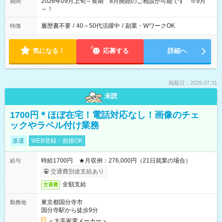
2026年09月上旬～長期 8月開始のご相談が可能です ※9月
期間
～！
履歴書不要
/
40～50代活躍中
/
副業・WワークOK
特徴
気になる！
応募する
詳細へ
掲載日：2026.07.31
未読
1700円＊ほぼ在宅！電話対応なし！画像のチェ
ックやラベル付け業務
派遣
WEB登録・面接OK
時給1700円 ★月収例：276,000円（21日就業の場合）
給与
交通費別途支給あり
全額支給
交通費
東京都国分寺市
勤務地
国分寺駅から徒歩9分
＜大手家電メーカー＞