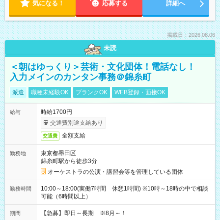
気になる！
応募する
詳細へ
掲載日：2026.08.06
未読
＜朝はゆっくり＞芸術・文化団体！電話なし！
入力メインのカンタン事務＠錦糸町
派遣
職種未経験OK
ブランクOK
WEB登録・面接OK
時給1700円
給与
交通費別途支給あり
全額支給
交通費
東京都墨田区
勤務地
錦糸町駅から徒歩3分
オーケストラの公演・講習会等を管理している団体
10:00～18:00(実働7時間 休憩1時間) ※10時～18時の中で相談
勤務時間
可能（6時間以上）
【急募】即日～長期 ※8月～！
期間