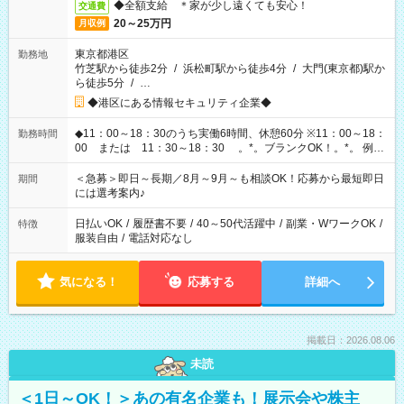
◆全額支給 ＊家が少し遠くても安心！
交通費
20～25万円
月収例
東京都港区
勤務地
竹芝駅から徒歩2分
/
浜松町駅から徒歩4分
/
大門(東京都)駅か
ら徒歩5分
/
…
◆港区にある情報セキュリティ企業◆
◆11：00～18：30のうち実働6時間、休憩60分 ※11：00～18：
勤務時間
00 または 11：30～18：30 。*。ブランクOK！。*。 例え
ば前職が、 在宅/財団法人/事務/コールセンター/受付/販売/カフェ
スタッフ スイーツ販売/ホテルフロント/化粧品販売/など 様々な
＜急募＞即日～長期／8月～9月～も相談OK！応募から最短即日
期間
業界から入社して活躍されています♪
には選考案内♪
日払いOK
/
履歴書不要
/
40～50代活躍中
/
副業・WワークOK
/
特徴
服装自由
/
電話対応なし
気になる！
応募する
詳細へ
掲載日：2026.08.06
未読
＜1日～OK！＞あの有名企業も！展示会や株主