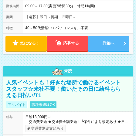
09:00～17:30(実働7時間30分 休憩1時間)
勤務時間
【急募】即日～長期 ※即日～！
期間
40～50代活躍中
/
パソコンスキル不要
特徴
気になる！
応募する
詳細へ
未読
人気イベントも！好きな場所で働けるイベント
スタッフ☆来社不要！働いたその日に給料もら
える日払い/T1
アルバイト
職種未経験OK
日給13,000円～
給与
＋交通費支給 ★交通費全額支給！ ┗案件により規定あり ★日払
いOK！（規定あり） ┗働いたその日に現金GET♪ お仕事後はコ
交通費別途支給あり
ンビニATMから 日払い分を引き落とせます！ 【試用期間】試