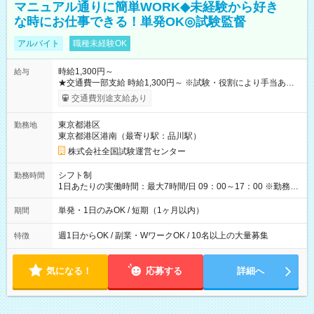
マニュアル通りに簡単WORK◆未経験から好き
な時にお仕事できる！単発OK◎試験監督
アルバイト
職種未経験OK
時給1,300円～
給与
★交通費一部支給 時給1,300円～ ※試験・役割により手当あり
※勤務回数により昇給あり 【即給（前払い）オプションあ
交通費別途支給あり
り！】 希望される場合、勤務から1週間ほどで給与の一部を受け
取れます。 ※手数料418円がかかります。 【過去試験日の収入
東京都港区
勤務地
例】 ・河合塾模擬試験 8:30～17:30（休憩1時間） 時給1,300円
東京都港区港南（最寄り駅：品川駅）
×8時間＝日収10,400円＋交通費 ※当日の役割により時給＋100
円の場合あり ・国家試験 7:00～13:30（休憩なし） 時給1,300
株式会社全国試験運営センター
円（役割手当＋100円）×6時間＝日収8,400円＋交通費 【試用期
間】試用期間なし
シフト制
勤務時間
1日あたりの実働時間：最大7時間/日 09：00～17：00 ※勤務時
間は 試験により異なります。
単発・1日のみOK / 短期（1ヶ月以内）
期間
週1日からOK / 副業・WワークOK / 10名以上の大量募集
特徴
気になる！
応募する
詳細へ