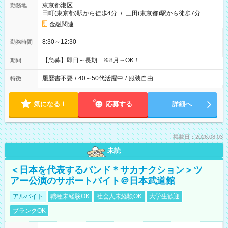
東京都港区
勤務地
田町(東京都)駅から徒歩4分
/
三田(東京都)駅から徒歩7分
金融関連
8:30～12:30
勤務時間
【急募】即日～長期 ※8月～OK！
期間
履歴書不要
/
40～50代活躍中
/
服装自由
特徴
気になる！
応募する
詳細へ
掲載日：2026.08.03
未読
＜日本を代表するバンド＊サカナクション＞ツ
アー公演のサポートバイト＠日本武道館
アルバイト
職種未経験OK
社会人未経験OK
大学生歓迎
ブランクOK