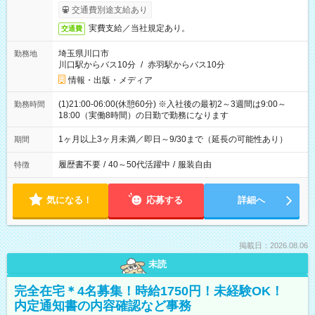
交通費別途支給あり
実費支給／当社規定あり。
交通費
埼玉県川口市
勤務地
川口駅からバス10分
/
赤羽駅からバス10分
情報・出版・メディア
(1)21:00-06:00(休憩60分) ※入社後の最初2～3週間は9:00～
勤務時間
18:00（実働8時間）の日勤で勤務になります
1ヶ月以上3ヶ月未満／即日～9/30まで（延長の可能性あり）
期間
履歴書不要
/
40～50代活躍中
/
服装自由
特徴
気になる！
応募する
詳細へ
掲載日：2026.08.06
未読
完全在宅＊4名募集！時給1750円！未経験OK！
内定通知書の内容確認など事務