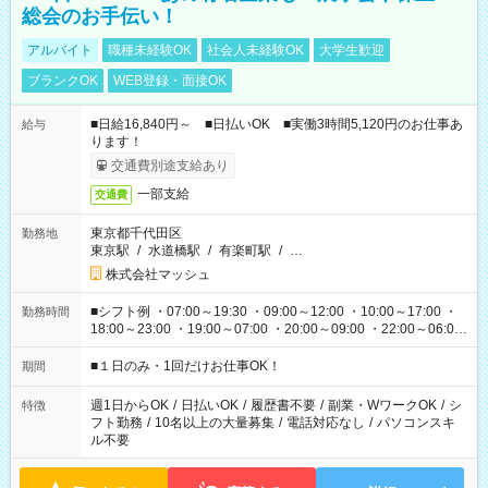
総会のお手伝い！
アルバイト
職種未経験OK
社会人未経験OK
大学生歓迎
ブランクOK
WEB登録・面接OK
■日給16,840円～ ■日払いOK ■実働3時間5,120円のお仕事あ
給与
ります！
交通費別途支給あり
一部支給
交通費
東京都千代田区
勤務地
東京駅
/
水道橋駅
/
有楽町駅
/
…
株式会社マッシュ
■シフト例 ・07:00～19:30 ・09:00～12:00 ・10:00～17:00 ・
勤務時間
18:00～23:00 ・19:00～07:00 ・20:00～09:00 ・22:00～06:00
etc ★最短で3時間で5,120円のお仕事から 15時間で2万円近く稼
げるお仕事も！ ご希望のお時間に合わせてご紹介！ ※シフトは
■１日のみ・1回だけお仕事OK！
期間
現場によって異なります。 ※勿論、休憩時間はあるのでご安心
ください！
週1日からOK
/
日払いOK
/
履歴書不要
/
副業・WワークOK
/
シ
特徴
フト勤務
/
10名以上の大量募集
/
電話対応なし
/
パソコンスキ
ル不要