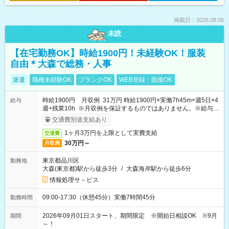
掲載日：2026.08.06
未読
【在宅勤務OK】時給1900円！未経験OK！服装
自由＊大森で総務・人事
派遣
職種未経験OK
ブランクOK
WEB登録・面接OK
時給1900円 月収例 31万円 時給1900円×実働7h45m×週5日×4
給与
週+残業10h ※月収例を保証するものではありません。※給与即
受取りサービス利用可（利用条件有）
交通費別途支給あり
1ヶ月3万円を上限として実費支給
交通費
30万円～
月収例
東京都品川区
勤務地
大森(東京都)駅から徒歩3分
/
大森海岸駅から徒歩6分
情報処理サ－ビス
09:00-17:30（休憩45分）実働7時間45分
勤務時間
2026年09月01日スタート、期間限定 ※開始日相談OK ※9月
期間
～！