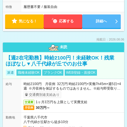
履歴書不要
/
服装自由
特徴
気になる！
応募する
詳細へ
掲載日：2026.08.06
未読
【週2在宅勤務】時給2100円！未経験OK！残業
ほぼなし▼八千代緑が丘でのお仕事
派遣
職種未経験OK
ブランクOK
WEB登録・面接OK
時給2100円 月収例 32万円 時給2100円×実働7h45m×週5日×4
給与
週 ※月収例を保証するものではありません。※給与即受取りサ
ービス利用可（利用条件有）
交通費別途支給あり
1ヶ月3万円を上限として実費支給
交通費
30万円～
月収例
千葉県八千代市
勤務地
八千代緑が丘駅から徒歩10分