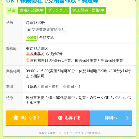
OK！保険会社で見積書作成・発送等
派遣
職種未経験OK
ブランクOK
WEB登録・面接OK
時給1800円
給与
交通費別途支給あり
全額支給
交通費
東京都品川区
勤務地
五反田駅
から徒歩2分
富裕層向けの保険代理業。損害保険事業と生命保険事業
09:00～15:30(実働5時間30分 休憩1時間) ※9時～13時や14時
勤務時間
まで相談可
【急募】即日～長期 ※即日～！
期間
履歴書不要
/
40～50代活躍中
/
副業・WワークOK
/
パソコンス
特徴
キル不要
気になる！
応募する
詳細へ
掲載元企業名
パーソルテンプスタッフ株式会社