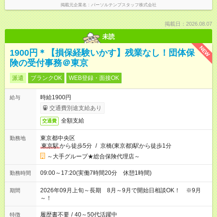
掲載元企業名
パーソルテンプスタッフ株式会社
掲載日：2026.08.07
未読
NEW
1900円＊【損保経験いかす】残業なし！団体保
険の受付事務＠東京
派遣
ブランクOK
WEB登録・面接OK
時給1900円
給与
交通費別途支給あり
全額支給
交通費
東京都中央区
勤務地
東京駅
から徒歩5分
/
京橋(東京都)駅から徒歩1分
～大手グループ★総合保険代理店～
09:00～17:20(実働7時間20分 休憩1時間)
勤務時間
2026年09月上旬～長期 8月～9月で開始日相談OK！ ※9月
期間
～！
履歴書不要
/
40～50代活躍中
特徴