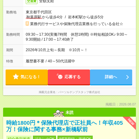
全額支給
交通費
東京都千代田区
勤務地
秋葉原駅
から徒歩4分
/
岩本町駅から徒歩5分
業務代行サービスや保険代理店業務を行っている会社☆
09:30～17:30(実働7時間 休憩1時間) ※時短相談OK♪ 9:00～
勤務時間
9:30開始 / 17:00～17:40終了
2026年10月上旬～長期 ※10月～！
期間
履歴書不要
/
40～50代活躍中
特徴
気になる！
応募する
詳細へ
掲載元企業名
パーソルテンプスタッフ株式会社
掲載日：2026.08.07
未読
NEW
時給1800円＊保険代理店で正社員へ！年収405
万！保険に関する事務×新橋駅前