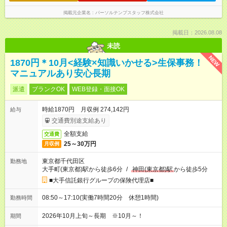
掲載元企業名
パーソルテンプスタッフ株式会社
掲載日：2026.08.08
未読
NEW
1870円＊10月<経験×知識いかせる>生保事務！
マニュアルあり安心長期
派遣
ブランクOK
WEB登録・面接OK
時給1870円 月収例 274,142円
給与
交通費別途支給あり
全額支給
交通費
25～30万円
月収例
東京都千代田区
勤務地
大手町(東京都)駅から徒歩6分
/
神田(東京都)駅
から徒歩5分
■大手信託銀行グループの保険代理店■
08:50～17:10(実働7時間20分 休憩1時間)
勤務時間
2026年10月上旬～長期 ※10月～！
期間