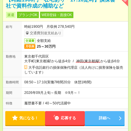
社で資料作成の補助など
派遣
ブランクOK
WEB登録・面接OK
時給1900円 月収例 278,540円
給与
交通費別途支給あり
全額支給
交通費
25～30万円
月収例
東京都千代田区
勤務地
大手町(東京都)駅から徒歩4分
/
神田(東京都)駅
から徒歩6分
大手信託銀行の損保保険代理店（法人向けに損害保険を販売
しています）
08:50～17:10(実働7時間20分 休憩1時間)
勤務時間
2026年09月上旬～長期 ※9月～！
期間
履歴書不要
/
40～50代活躍中
特徴
気になる！
応募する
詳細へ