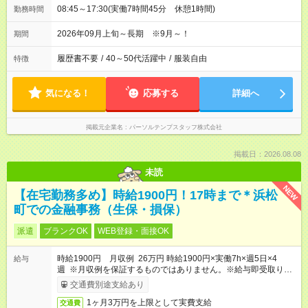
08:45～17:30(実働7時間45分 休憩1時間)
勤務時間
2026年09月上旬～長期 ※9月～！
期間
履歴書不要
/
40～50代活躍中
/
服装自由
特徴
気になる！
応募する
詳細へ
掲載元企業名
パーソルテンプスタッフ株式会社
掲載日：2026.08.08
未読
NEW
【在宅勤務多め】時給1900円！17時まで＊浜松
町での金融事務（生保・損保）
派遣
ブランクOK
WEB登録・面接OK
時給1900円 月収例 26万円 時給1900円×実働7h×週5日×4
給与
週 ※月収例を保証するものではありません。※給与即受取りサ
ービス利用可（利用条件有）
交通費別途支給あり
1ヶ月3万円を上限として実費支給
交通費