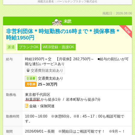
掲載元企業名
パーソルテンプスタッフ株式会社
掲載日：2026.08.06
未読
NEW
非営利団体＊時短勤務の16時まで＊損保事務＊
時給1950円
派遣
ブランクOK
WEB登録・面接OK
時給1950円＋交 【月収例】282,750円～ ■給与の前払いが可
給与
能な速払いサービスあり
交通費別途支給あり
交通費支給あり
交通費
25～30万円
月収例
東京都千代田区
勤務地
秋葉原駅
から徒歩1分
/
岩本町駅から徒歩7分
金融・保険関連
10:00～16:00 ※休憩60分。※8：45～17：00も相談可能で
勤務時間
す。
2026/09/01～長期 ※開始日はご相談可能です！ ※9月～！
期間