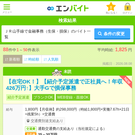
0
メニュー
気になる！
ログイン
検索結果
ＪＲ山手線で金融事務（生保・損保）のバイト一
条件の変更
覧
88
1,825
件中
1
～
50
件表示
平均時給:
円
新着順
時給順
人気順
掲載日：2026.08.08
未読
NEW
【在宅OK！】【紹介予定派遣で正社員へ！年収
426万円↑】大手Gで損保事務
紹介予定派遣
ブランクOK
WEB登録・面接OK
1,800円【月収例】約298,000円（時給1,800円×実働7.67h×21日
給与
+残業5h）+交通費
交通費別途支給あり
通勤交通費の支給あり（当社規定による）
交通費
25～30万円
月収例