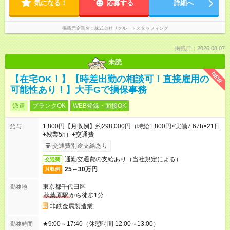
気になる！
応募する
詳細へ
掲載元企業名
株式会社リクルートスタッフィング
掲載日：2026.08.07
未読
NEW
【在宅OK！】【時差出勤の相談可！直接雇用の
可能性あり！】大手Gで損保事務
派遣
ブランクOK
WEB登録・面接OK
1,800円【月収例】約298,000円（時給1,800円×実働7.67h×21日
給与
+残業5h）+交通費
交通費別途支給あり
通勤交通費の支給あり（当社規定による）
交通費
25～30万円
月収例
東京都千代田区
勤務地
秋葉原駅
から徒歩1分
非鉄金属製造業
★9:00～17:40（休憩時間 12:00～13:00）
勤務時間