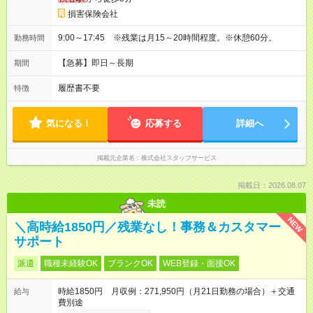
損害保険会社
9:00～17:45 ※残業は月15～20時間程度。※休憩60分。
勤務時間
【急募】即日～長期
期間
履歴書不要
特徴
気になる！
応募する
詳細へ
掲載元企業名
株式会社スタッフサービス
掲載日：2026.08.07
未読
NEW
＼高時給1850円／残業なし！事務＆カスタマー
サポート
派遣
職種未経験OK
ブランクOK
WEB登録・面接OK
時給1850円 月収例：271,950円（月21日勤務の場合）＋交通
給与
費別途