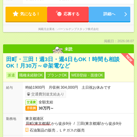
気になる！
応募する
詳細へ
掲載元企業名
パーソルテンプスタッフ株式会社
掲載日：2026.08.07
未読
NEW
田町・三田！週3日・週4日もOK！時間も相談
OK！月30万～＠架電など
派遣
職種未経験OK
ブランクOK
WEB登録・面接OK
時給1900円 月収例 304,000円 土日祝お休みです
給与
交通費別途支給あり
全額支給
交通費
30万円～
月収例
東京都港区
勤務地
田町(東京都)駅
から徒歩9分
/
三田(東京都)駅から徒歩9分
石油製品の販売，ＬＰガスの販売