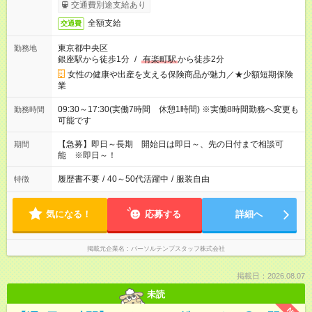
交通費別途支給あり
全額支給
交通費
東京都中央区
勤務地
銀座駅から徒歩1分
/
有楽町駅
から徒歩2分
女性の健康や出産を支える保険商品が魅力／★少額短期保険
業
09:30～17:30(実働7時間 休憩1時間) ※実働8時間勤務へ変更も
勤務時間
可能です
【急募】即日～長期 開始日は即日～、先の日付まで相談可
期間
能 ※即日～！
履歴書不要
/
40～50代活躍中
/
服装自由
特徴
気になる！
応募する
詳細へ
掲載元企業名
パーソルテンプスタッフ株式会社
掲載日：2026.08.07
未読