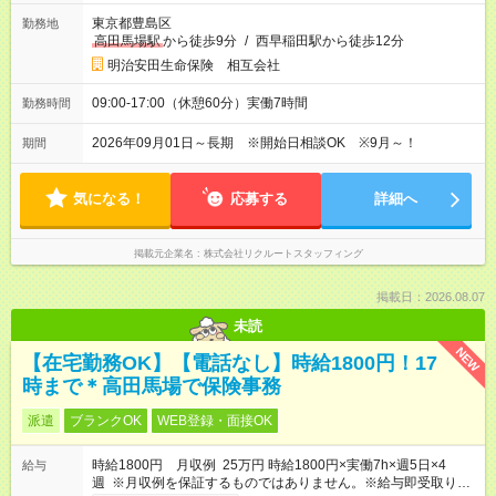
東京都豊島区
勤務地
高田馬場駅
から徒歩9分
/
西早稲田駅から徒歩12分
明治安田生命保険 相互会社
09:00-17:00（休憩60分）実働7時間
勤務時間
2026年09月01日～長期 ※開始日相談OK ※9月～！
期間
気になる！
応募する
詳細へ
掲載元企業名
株式会社リクルートスタッフィング
掲載日：2026.08.07
未読
NEW
【在宅勤務OK】【電話なし】時給1800円！17
時まで＊高田馬場で保険事務
派遣
ブランクOK
WEB登録・面接OK
時給1800円 月収例 25万円 時給1800円×実働7h×週5日×4
給与
週 ※月収例を保証するものではありません。※給与即受取りサ