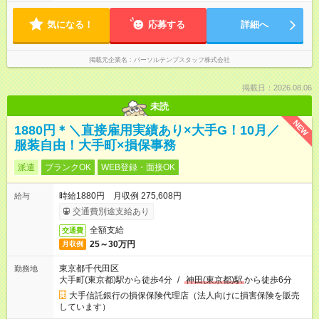
気になる！
応募する
詳細へ
掲載元企業名
パーソルテンプスタッフ株式会社
掲載日：2026.08.06
未読
NEW
1880円＊＼直接雇用実績あり×大手G！10月／
服装自由！大手町×損保事務
派遣
ブランクOK
WEB登録・面接OK
時給1880円 月収例 275,608円
給与
交通費別途支給あり
全額支給
交通費
25～30万円
月収例
東京都千代田区
勤務地
大手町(東京都)駅から徒歩4分
/
神田(東京都)駅
から徒歩6分
大手信託銀行の損保保険代理店（法人向けに損害保険を販売
しています）