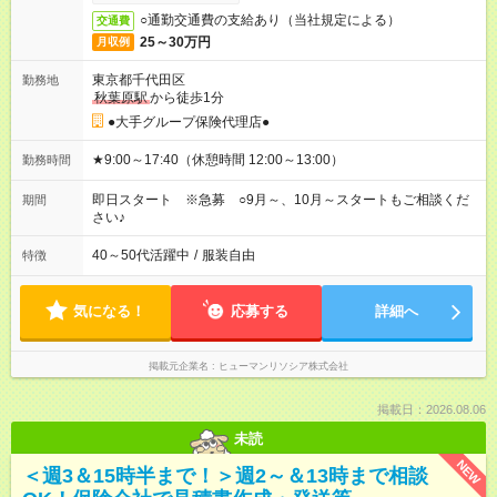
○通勤交通費の支給あり（当社規定による）
交通費
25～30万円
月収例
東京都千代田区
勤務地
秋葉原駅
から徒歩1分
●大手グループ保険代理店●
★9:00～17:40（休憩時間 12:00～13:00）
勤務時間
即日スタート ※急募 ○9月～、10月～スタートもご相談くだ
期間
さい♪
40～50代活躍中
/
服装自由
特徴
気になる！
応募する
詳細へ
掲載元企業名
ヒューマンリソシア株式会社
掲載日：2026.08.06
未読
NEW
＜週3＆15時半まで！＞週2～＆13時まで相談