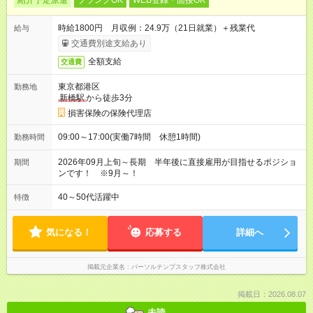
紹介予定派遣
ブランクOK
WEB登録・面接OK
時給1800円 月収例：24.9万（21日就業）＋残業代
給与
交通費別途支給あり
全額支給
交通費
東京都港区
勤務地
新橋駅
から徒歩3分
損害保険の保険代理店
09:00～17:00(実働7時間 休憩1時間)
勤務時間
2026年09月上旬～長期 半年後に直接雇用が目指せるポジショ
期間
ンです！ ※9月～！
40～50代活躍中
特徴
気になる！
応募する
詳細へ
掲載元企業名
パーソルテンプスタッフ株式会社
掲載日：2026.08.07
未読