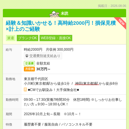
掲載日：2026.08.06
未読
NEW
経験＆知識いかせる！高時給2000円！損保見積
×計上のご経験
派遣
ブランクOK
WEB登録・面接OK
時給2000円 月収例 300,000円
給与
交通費別途支給あり
全額支給
交通費
30万円～
月収例
東京都千代田区
勤務地
小川町(東京都)駅から徒歩1分
/
神田(東京都)駅
から徒歩8分
■CMでお馴染み！大手保険会社■
09:00～17:30(実働7時間30分 休憩1時間) ※しっかりお仕事し
勤務時間
たい方→9:00～18:00もOK！
2026年10月上旬～長期 ※10月～！
期間
履歴書不要
/
服装自由
/
パソコンスキル不要
特徴