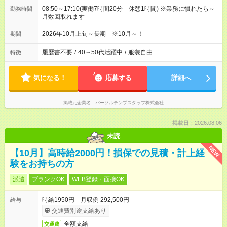
08:50～17:10(実働7時間20分 休憩1時間) ※業務に慣れたら～
勤務時間
月数回取れます
2026年10月上旬～長期 ※10月～！
期間
履歴書不要
/
40～50代活躍中
/
服装自由
特徴
気になる！
応募する
詳細へ
掲載元企業名
パーソルテンプスタッフ株式会社
掲載日：2026.08.06
未読
NEW
【10月】高時給2000円！損保での見積・計上経
験をお持ちの方
派遣
ブランクOK
WEB登録・面接OK
時給1950円 月収例 292,500円
給与
交通費別途支給あり
全額支給
交通費