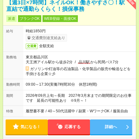
NEW
【週3日×7時間】ネイルOK！働きやすさ〇！駅
直結で通勤らくらく！損保事務
派遣
ブランクOK
WEB登録・面接OK
時給1850円
給与
交通費別途支給あり
全額支給
交通費
東京都品川区
勤務地
天王洲アイル駅から徒歩2分
/
品川駅
から民間バス7分
ガソリンや灯油等の石油製品・化学製品の販売や輸送などを
手掛ける企業☆彡
09:00～17:30(実働7時間30分 休憩1時間)
勤務時間
2026年09月上旬～長期 2027年3月末までの期間限定のお仕事
期間
です 延長の可能性あり ※9月～！
履歴書不要
/
40～50代活躍中
/
副業・WワークOK
/
服装自由
特徴
気になる！
応募する
詳細へ