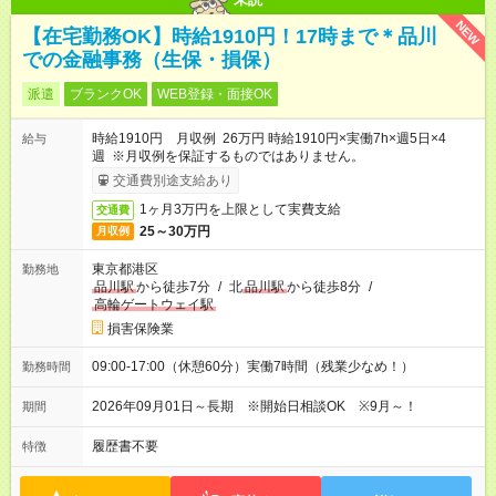
NEW
【在宅勤務OK】時給1910円！17時まで＊品川
での金融事務（生保・損保）
派遣
ブランクOK
WEB登録・面接OK
時給1910円 月収例 26万円 時給1910円×実働7h×週5日×4
給与
週 ※月収例を保証するものではありません。
交通費別途支給あり
1ヶ月3万円を上限として実費支給
交通費
25～30万円
月収例
東京都港区
勤務地
品川駅
から徒歩7分
/
北
品川駅
から徒歩8分
/
高輪ゲートウェイ駅
損害保険業
09:00-17:00（休憩60分）実働7時間（残業少なめ！）
勤務時間
2026年09月01日～長期 ※開始日相談OK ※9月～！
期間
履歴書不要
特徴