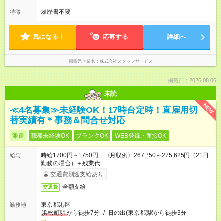
履歴書不要
特徴
気になる！
応募する
詳細へ
掲載元企業名
株式会社スタッフサービス
掲載日：2026.08.06
未読
NEW
≪4名募集≫未経験OK！17時台定時！直雇用切
替実績有＊事務＆問合せ対応
派遣
職種未経験OK
ブランクOK
WEB登録・面接OK
時給1700円～1750円 〈月収例〉267,750～275,625円（21日
給与
勤務の場合）＋残業代
交通費別途支給あり
全額支給
交通費
東京都港区
勤務地
浜松町駅
から徒歩7分
/
日の出(東京都)駅から徒歩3分