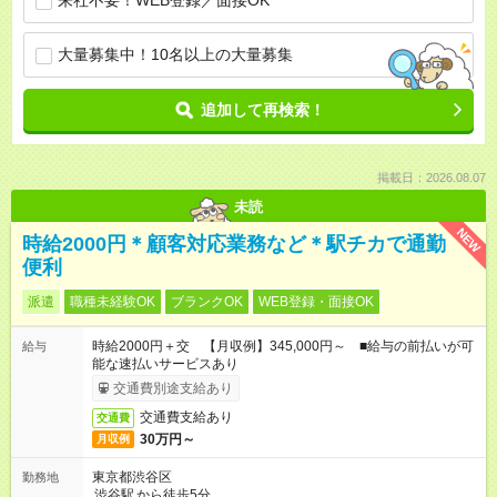
来社不要！WEB登録／面接OK
大量募集中！10名以上の大量募集
追加して再検索！
掲載日：2026.08.07
未読
NEW
時給2000円＊顧客対応業務など＊駅チカで通勤
便利
派遣
職種未経験OK
ブランクOK
WEB登録・面接OK
時給2000円＋交 【月収例】345,000円～ ■給与の前払いが可
給与
能な速払いサービスあり
交通費別途支給あり
交通費支給あり
交通費
30万円～
月収例
東京都渋谷区
勤務地
渋谷駅
から徒歩5分