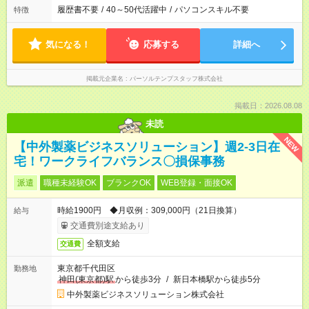
履歴書不要
/
40～50代活躍中
/
パソコンスキル不要
特徴
気になる！
応募する
詳細へ
掲載元企業名
パーソルテンプスタッフ株式会社
掲載日：2026.08.08
未読
NEW
【中外製薬ビジネスソリューション】週2-3日在
宅！ワークライフバランス〇損保事務
派遣
職種未経験OK
ブランクOK
WEB登録・面接OK
時給1900円 ◆月収例：309,000円（21日換算）
給与
交通費別途支給あり
全額支給
交通費
東京都千代田区
勤務地
神田(東京都)駅
から徒歩3分
/
新日本橋駅から徒歩5分
中外製薬ビジネスソリューション株式会社