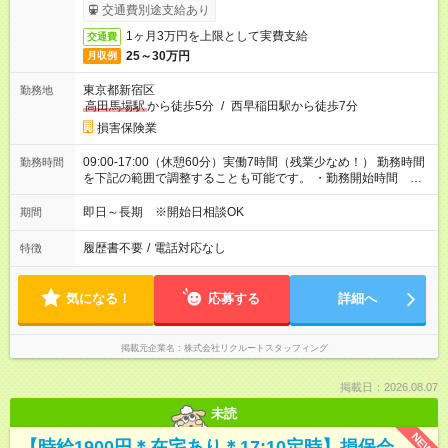
ービス利用可（利用条件有）
交通費別途支給あり
1ヶ月3万円を上限として実費支給
交通費
25～30万円
月収例
東京都新宿区
勤務地
高田馬場駅
から徒歩5分
/
西早稲田駅から徒歩7分
損害保険業
09:00-17:00（休憩60分）実働7時間（残業少なめ！） 勤務時間
勤務時間
を下記の範囲で調整することも可能です。 ・勤務開始時間
09:00～10:00 ・勤務終了時間 16:00～17:00 ・実働 05:00～
07:00
即日～長期 ※開始日相談OK
期間
履歴書不要
/
電話対応なし
特徴
気になる！
応募する
詳細へ
掲載元企業名
株式会社リクルートスタッフィング
掲載日：2026.08.07
未読
NEW
【時給1900円＊在宅あり＊17:10定時】損保会