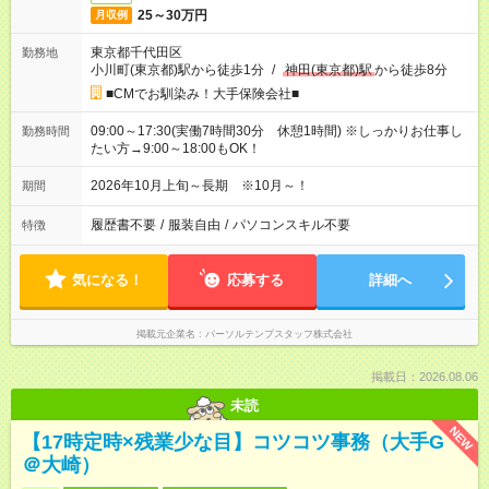
25～30万円
月収例
東京都千代田区
勤務地
小川町(東京都)駅から徒歩1分
/
神田(東京都)駅
から徒歩8分
■CMでお馴染み！大手保険会社■
09:00～17:30(実働7時間30分 休憩1時間) ※しっかりお仕事し
勤務時間
たい方→9:00～18:00もOK！
2026年10月上旬～長期 ※10月～！
期間
履歴書不要
/
服装自由
/
パソコンスキル不要
特徴
気になる！
応募する
詳細へ
掲載元企業名
パーソルテンプスタッフ株式会社
掲載日：2026.08.06
未読
NEW
【17時定時×残業少な目】コツコツ事務（大手G
＠大崎）