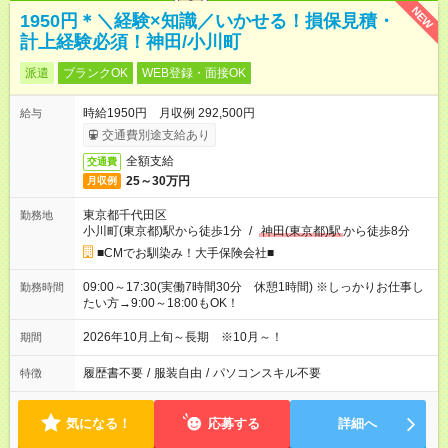
NEW
1950円＊＼経験×知識／いかせる！損保見積・
計上経験必須！神田/小川町
派遣
ブランクOK
WEB登録・面接OK
時給1950円 月収例 292,500円
給与
交通費別途支給あり
全額支給
交通費
25～30万円
月収例
東京都千代田区
勤務地
小川町(東京都)駅から徒歩1分
/
神田(東京都)駅
から徒歩8分
■CMでお馴染み！大手保険会社■
09:00～17:30(実働7時間30分 休憩1時間) ※しっかりお仕事し
勤務時間
たい方→9:00～18:00もOK！
2026年10月上旬～長期 ※10月～！
期間
履歴書不要
/
服装自由
/
パソコンスキル不要
特徴
気になる！
応募する
詳細へ