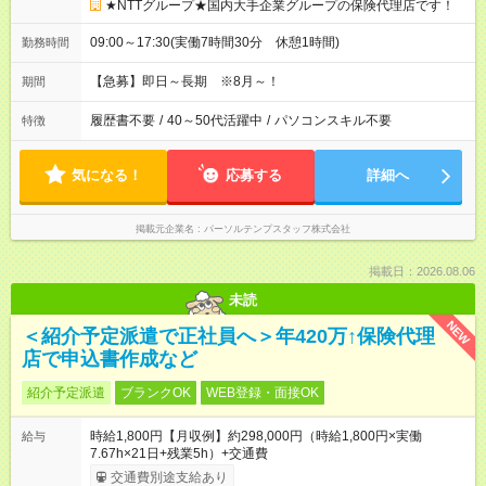
★NTTグループ★国内大手企業グループの保険代理店です！
09:00～17:30(実働7時間30分 休憩1時間)
勤務時間
【急募】即日～長期 ※8月～！
期間
履歴書不要
/
40～50代活躍中
/
パソコンスキル不要
特徴
気になる！
応募する
詳細へ
掲載元企業名
パーソルテンプスタッフ株式会社
掲載日：2026.08.06
未読
NEW
＜紹介予定派遣で正社員へ＞年420万↑保険代理
店で申込書作成など
紹介予定派遣
ブランクOK
WEB登録・面接OK
時給1,800円【月収例】約298,000円（時給1,800円×実働
給与
7.67h×21日+残業5h）+交通費
交通費別途支給あり