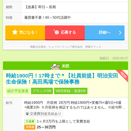
【急募】即日～長期
期間
履歴書不要
/
40～50代活躍中
特徴
気になる！
応募する
詳細へ
掲載元企業名
ヒューマンリソシア株式会社 関東オフィス
掲載日：2026.08.07
未読
NEW
時給1900円！17時まで＊【社員前提】明治安田
生命保険！高田馬場で保険事務
紹介予定派遣
ブランクOK
WEB登録・面接OK
時給1900円 月収例 28万円 時給1900円×実働7h×週5日×4週
給与
+残業10h ※月収例を保証するものではありません。※給与即受
取りサービス利用可（利用条件有）
交通費別途支給あり
1ヶ月3万円を上限として実費支給
交通費
25～30万円
月収例