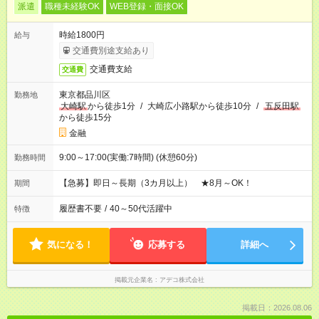
派遣
職種未経験OK
WEB登録・面接OK
時給1800円
給与
交通費別途支給あり
交通費支給
交通費
東京都品川区
勤務地
大崎駅
から徒歩1分
/
大崎広小路駅から徒歩10分
/
五反田駅
から徒歩15分
金融
9:00～17:00(実働:7時間) (休憩60分)
勤務時間
【急募】即日～長期（3カ月以上） ★8月～OK！
期間
履歴書不要
/
40～50代活躍中
特徴
気になる！
応募する
詳細へ
掲載元企業名
アデコ株式会社
掲載日：2026.08.06