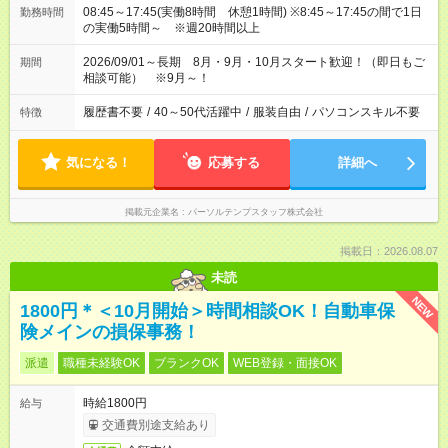
08:45～17:45(実働8時間 休憩1時間) ※8:45～17:45の間で1日
勤務時間
の実働5時間～ ※週20時間以上
2026/09/01～長期 8月・9月・10月スタート歓迎！（即日もご
期間
相談可能） ※9月～！
履歴書不要
/
40～50代活躍中
/
服装自由
/
パソコンスキル不要
特徴
気になる！
応募する
詳細へ
掲載元企業名
パーソルテンプスタッフ株式会社
掲載日：2026.08.07
未読
NEW
1800円＊＜10月開始＞時間相談OK！自動車保
険メインの損保事務！
派遣
職種未経験OK
ブランクOK
WEB登録・面接OK
時給1800円
給与
交通費別途支給あり