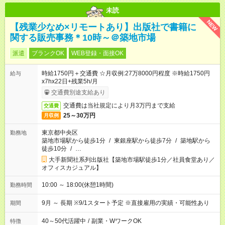
未読
NEW
【残業少なめ×リモートあり】出版社で書籍に
関する販売事務＊10時～＠築地市場
派遣
ブランクOK
WEB登録・面接OK
時給1750円＋交通費 ☆月収例:27万8000円程度 ※時給1750円
給与
x7hx22日+残業5h/月
交通費別途支給あり
交通費は当社規定により月3万円まで支給
交通費
25～30万円
月収例
東京都中央区
勤務地
築地市場駅から徒歩1分
/
東銀座駅から徒歩7分
/
築地駅から
徒歩10分
/
…
大手新聞社系列出版社【築地市場駅徒歩1分／社員食堂あり／
オフィスカジュアル】
10:00 ～ 18:00(休憩1時間)
勤務時間
9月 ～ 長期 ※9/1スタート予定 ※直接雇用の実績・可能性あり
期間
40～50代活躍中
/
副業・WワークOK
特徴