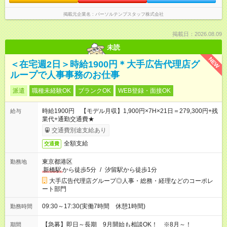
掲載元企業名
パーソルテンプスタッフ株式会社
掲載日：2026.08.09
未読
NEW
＜在宅週2日＞時給1900円＊大手広告代理店グ
ループで人事事務のお仕事
派遣
職種未経験OK
ブランクOK
WEB登録・面接OK
時給1900円 【モデル月収】1,900円×7H×21日＝279,300円+残
給与
業代+通勤交通費★
交通費別途支給あり
全額支給
交通費
東京都港区
勤務地
新橋駅
から徒歩5分
/
汐留駅から徒歩1分
大手広告代理店グループ◎人事・総務・経理などのコーポレ
ート部門
09:30～17:30(実働7時間 休憩1時間)
勤務時間
【急募】即日～長期 9月開始も相談OK！ ※8月～！
期間