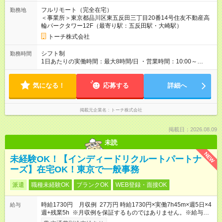
形態：本採用時と同じです。 給与：時給 1,400円 ～ 1,400円 ■
フルリモート（完全在宅）
勤務地
初回3ヶ月契約、以降は6ヶ月毎に更新 ・試用期間：3ヶ月 ・契
＜事業所＞東京都品川区東五反田三丁目20番14号住友不動産高
約更新：あり（契約満了時の業務量、勤務態度、勤務成績によ
輪パークタワー12F（最寄り駅：五反田駅・大崎駅）
り判断）、更新上限なし
トーチ株式会社
シフト制
勤務時間
1日あたりの実働時間：最大8時間/日 ・営業時間：10:00～
19:00（平日のみ） ※9:00～の勤務も応相談 ・勤務日数：週3
日～ ・勤務時間：1日5時間以上、週20時間以上
気になる！
応募する
詳細へ
掲載元企業名
トーチ株式会社
掲載日：2026.08.09
未読
NEW
未経験OK！【インディードリクルートパートナ
ーズ】在宅OK！東京で一般事務
派遣
職種未経験OK
ブランクOK
WEB登録・面接OK
時給1730円 月収例 27万円 時給1730円×実働7h45m×週5日×4
給与
週+残業5h ※月収例を保証するものではありません。※給与即受
取りサービス利用可（利用条件有）