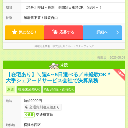
【急募】即日～長期 ※開始日相談OK ※8月～！
期間
履歴書不要
/
服装自由
特徴
気になる！
応募する
詳細へ
掲載元企業名
株式会社リクルートスタッフィング
掲載日：2026.08.09
未読
NEW
【在宅あり】＼週4～5日選べる／未経験OK＊
大手シェアードサービス会社で決算業務
派遣
職種未経験OK
WEB登録・面接OK
時給2000円
給与
交通費別途支給あり
交通費支給
交通費
横浜市西区
勤務地