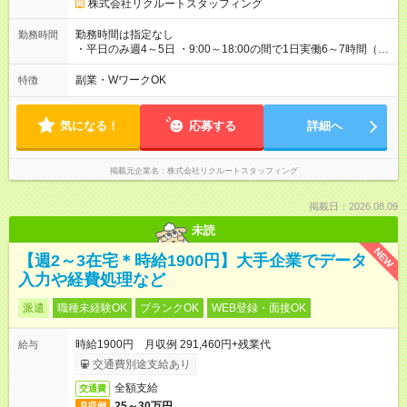
雇用契約を締結している会社がある場合、兼業にあたります
株式会社リクルートスタッフィング
（休職中、有給消化期間中等） 【試用期間】試用期間なし
勤務時間は指定なし
勤務時間
・平日のみ週4～5日 ・9:00～18:00の間で1日実働6～7時間（週
5日の場合は実働5.5時間） ・残業1～5時間程度/月 ※繁忙期は月
初2営業日＆5月、8月、11月、2月です
副業・WワークOK
特徴
気になる！
応募する
詳細へ
掲載元企業名
株式会社リクルートスタッフィング
掲載日：2026.08.09
未読
NEW
【週2～3在宅＊時給1900円】大手企業でデータ
入力や経費処理など
派遣
職種未経験OK
ブランクOK
WEB登録・面接OK
時給1900円 月収例 291,460円+残業代
給与
交通費別途支給あり
全額支給
交通費
25～30万円
月収例