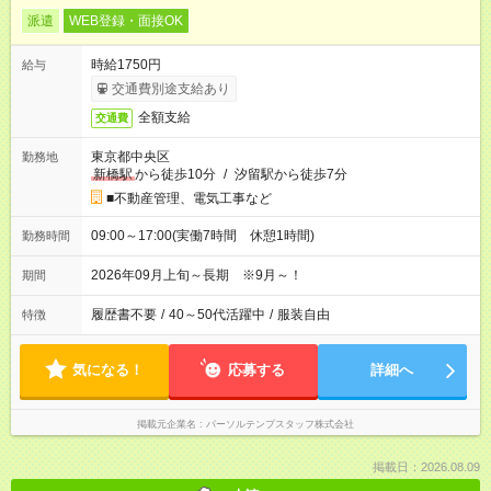
派遣
WEB登録・面接OK
時給1750円
給与
交通費別途支給あり
全額支給
交通費
東京都中央区
勤務地
新橋駅
から徒歩10分
/
汐留駅から徒歩7分
■不動産管理、電気工事など
09:00～17:00(実働7時間 休憩1時間)
勤務時間
2026年09月上旬～長期 ※9月～！
期間
履歴書不要
/
40～50代活躍中
/
服装自由
特徴
気になる！
応募する
詳細へ
掲載元企業名
パーソルテンプスタッフ株式会社
掲載日：2026.08.09