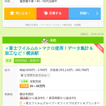
履歴書不要
/
40～50代活躍中
特徴
気になる！
応募する
詳細へ
掲載元企業名
パーソルテンプスタッフ株式会社 首都圏
掲載日：2026.08.09
未読
NEW
＜富士フイルムG＞マクロ使用！データ集計＆
加工など！横浜駅
派遣
WEB登録・面接OK
時給1650円～1700円 月収例 253,110円～260,780円
給与
交通費別途支給あり
全額支給
交通費
25～30万円
月収例
横浜市西区
勤務地
横浜駅
から徒歩8分
/
新高島駅から徒歩3分
＜富士フイルムグループ＞オフィスプロダクト＆プリンター