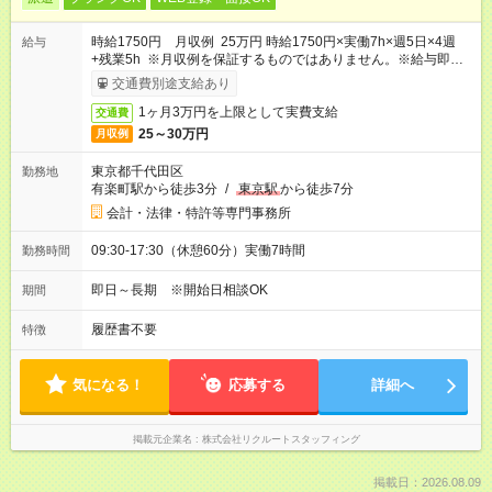
時給1750円 月収例 25万円 時給1750円×実働7h×週5日×4週
給与
+残業5h ※月収例を保証するものではありません。※給与即受取
りサービス利用可（利用条件有）
交通費別途支給あり
1ヶ月3万円を上限として実費支給
交通費
25～30万円
月収例
東京都千代田区
勤務地
有楽町駅から徒歩3分
/
東京駅
から徒歩7分
会計・法律・特許等専門事務所
09:30-17:30（休憩60分）実働7時間
勤務時間
即日～長期 ※開始日相談OK
期間
履歴書不要
特徴
気になる！
応募する
詳細へ
掲載元企業名
株式会社リクルートスタッフィング
掲載日：2026.08.09