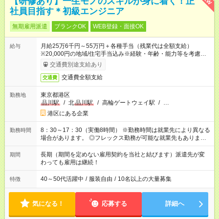
【研修あり】一生モノのスキルが身に着く！正
社員目指す＊初級エンジニア
無期雇用派遣
ブランクOK
WEB登録・面接OK
月給25万6千円～55万円＋各種手当（残業代は全額支給）
給与
※20,000円の地域/住宅手当込み※経験・年齢・能力等を考慮し
て加給・優遇します。★同一就業先で1年以上継続したら月1万
交通費別途支給あり
円の継続手当支給
交通費全額支給
交通費
東京都港区
勤務地
品川駅
/
北
品川駅
/
高輪ゲートウェイ駅
/
…
港区にある企業
8：30～17：30（実働8時間） ※勤務時間は就業先により異なる
勤務時間
場合があります。 ◎フレックス勤務が可能な就業先もありま
す。 ◎今よりもさらに働きやすい環境をつくるべく、 働き方
改革に全社をあげて取り組んでいます。
長期（期間を定めない雇用契約を当社と結びます）派遣先が変
期間
わっても雇用は継続！
40～50代活躍中
/
服装自由
/
10名以上の大量募集
特徴
気になる！
応募する
詳細へ