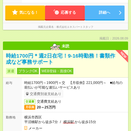
気になる！
応募する
詳細へ
掲載元企業名
株式会社エキスパートスタッフ
掲載日：2026.08.09
未読
NEW
時給1700円＊週2日在宅！9-16時勤務！書類作
成など事務サポート
派遣
ブランクOK
WEB登録・面接OK
時給1700円～1900円＋交 【月収例】221,000円～ ■給与の
給与
前払いが可能な速払いサービスあり
交通費別途支給あり
交通費支給あり
交通費
20～25万円
月収例
横浜市西区
勤務地
平沼橋駅から徒歩7分
/
横浜駅
から徒歩15分
メーカー