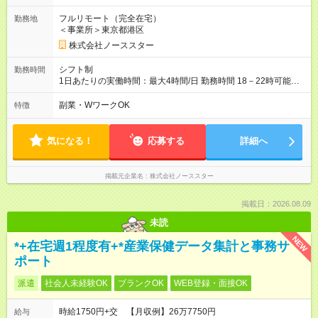
フルリモート（完全在宅）
勤務地
＜事業所＞東京都港区
株式会社ノーススター
シフト制
勤務時間
1日あたりの実働時間：最大4時間/日 勤務時間 18－22時可能な
方
副業・WワークOK
特徴
気になる！
応募する
詳細へ
掲載元企業名
株式会社ノーススター
掲載日：2026.08.09
未読
NEW
*+在宅週1程度有+*産業保健データ集計と事務サ
ポート
派遣
社会人未経験OK
ブランクOK
WEB登録・面接OK
時給1750円+交 【月収例】26万7750円
給与