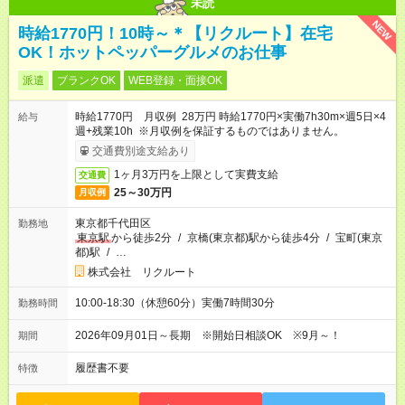
未読
NEW
時給1770円！10時～＊【リクルート】在宅
OK！ホットペッパーグルメのお仕事
派遣
ブランクOK
WEB登録・面接OK
時給1770円 月収例 28万円 時給1770円×実働7h30m×週5日×4
給与
週+残業10h ※月収例を保証するものではありません。
交通費別途支給あり
1ヶ月3万円を上限として実費支給
交通費
25～30万円
月収例
東京都千代田区
勤務地
東京駅
から徒歩2分
/
京橋(東京都)駅から徒歩4分
/
宝町(東京
都)駅
/
…
株式会社 リクルート
10:00-18:30（休憩60分）実働7時間30分
勤務時間
2026年09月01日～長期 ※開始日相談OK ※9月～！
期間
履歴書不要
特徴