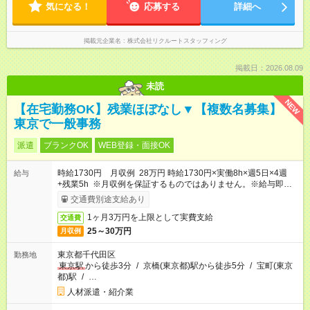
気になる！
応募する
詳細へ
掲載元企業名
株式会社リクルートスタッフィング
掲載日：2026.08.09
未読
NEW
【在宅勤務OK】残業ほぼなし▼【複数名募集】
東京で一般事務
派遣
ブランクOK
WEB登録・面接OK
時給1730円 月収例 28万円 時給1730円×実働8h×週5日×4週
給与
+残業5h ※月収例を保証するものではありません。※給与即受取
りサービス利用可（利用条件有）
交通費別途支給あり
1ヶ月3万円を上限として実費支給
交通費
25～30万円
月収例
東京都千代田区
勤務地
東京駅
から徒歩3分
/
京橋(東京都)駅から徒歩5分
/
宝町(東京
都)駅
/
…
人材派遣・紹介業