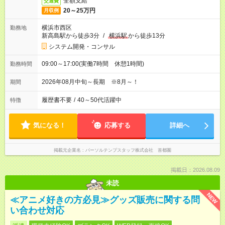
全額支給
交通費
20～25万円
月収例
横浜市西区
勤務地
新高島駅から徒歩3分
/
横浜駅
から徒歩13分
システム開発・コンサル
09:00～17:00(実働7時間 休憩1時間)
勤務時間
2026年08月中旬～長期 ※8月～！
期間
履歴書不要
/
40～50代活躍中
特徴
気になる！
応募する
詳細へ
掲載元企業名
パーソルテンプスタッフ株式会社 首都圏
掲載日：2026.08.09
未読
NEW
≪アニメ好きの方必見≫グッズ販売に関する問
い合わせ対応