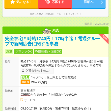
気になる！
応募する
詳細へ
掲載元企業名
株式会社リクルートスタッフィング
掲載日：2026.08.09
未読
NEW
完全在宅＊時給1740円！17時半迄！電通グルー
プで新聞広告に関する事務
派遣
ブランクOK
WEB登録・面接OK
時給1740円 月収例 24万円 時給1740円×実働7h×週5日×4週
給与
+残業3h ※月収例を保証するものではありません。※給与即受取
りサービス利用可（利用条件有）
交通費別途支給あり
1ヶ月3万円を上限として実費支給
交通費
20～25万円
月収例
東京都港区
勤務地
新橋駅
から徒歩4分
/
汐留駅から徒歩1分
サ－ビス
09:30-17:30（休憩60分）実働7時間（残業少なめ！）
勤務時間