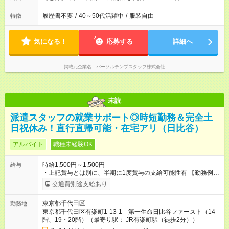
履歴書不要
/
40～50代活躍中
/
服装自由
特徴
気になる！
応募する
詳細へ
掲載元企業名
パーソルテンプスタッフ株式会社
未読
派遣スタッフの就業サポート◎時短勤務＆完全土
日祝休み！直行直帰可能・在宅アリ（日比谷）
アルバイト
職種未経験OK
時給1,500円～1,500円
給与
・上記賞与とは別に、半期に1度賞与の支給可能性有 【勤務例】
・週4日 9:00～17:00（実働7時間） ・週4日 9:30～
交通費別途支給あり
17:00（実働6.5時間） ・週4日 9:00～16:00（実働6時間） ・
週4日 9:30～17:30（実働7時間） ・週5日 9:00～15:30（実
東京都千代田区
勤務地
働5.5時間） ・週5日 9:30～16:00（実働5.5時間） ・扶養枠内
東京都千代田区有楽町1-13-1 第一生命日比谷ファースト（14
勤務不可 ・兼業可能（規定あり） └同業他社、1日8時間以上・
階、19・20階）（最寄り駅： JR有楽町駅（徒歩2分））
2社で週40時間以上のご契約不可 └勤務実績がなかったとしても