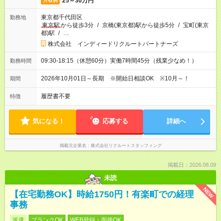
25～30万円
月収例
東京都千代田区
勤務地
東京駅
から徒歩3分
/
京橋(東京都)駅から徒歩5分
/
宝町(東京
都)駅
/
…
株式会社 インディードリクルートパートナーズ
09:30-18:15（休憩60分）実働7時間45分（残業少なめ！）
勤務時間
2026年10月01日～長期 ※開始日相談OK ※10月～！
期間
履歴書不要
特徴
気になる！
応募する
詳細へ
掲載元企業名
株式会社リクルートスタッフィング
掲載日：2026.08.09
未読
NEW
【在宅勤務OK】時給1750円！有楽町での経理
事務
派遣
ブランクOK
WEB登録・面接OK