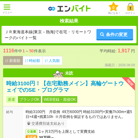
0
メニュー
気になる！
ログイン
検索結果
ＪＲ東海道本線(東京－熱海)で在宅・リモートワ
条件の変更
ークのバイト一覧
1116
1,917
件中
1
～
50
件表示
平均時給:
円
新着順
時給順
人気順
掲載日：2026.08.09
未読
NEW
時給3100円！【在宅勤務メイン】高輪ゲートウ
ェイでのSE・プログラマ
派遣
ブランクOK
WEB登録・面接OK
時給3100円 月収例 49万6000円 時給3100円×実働7h30m×週5
給与
日×4週+残業10h ※月収例を保証するものではありません。
交通費別途支給あり
1ヶ月3万円を上限として実費支給
交通費
30万円～
月収例