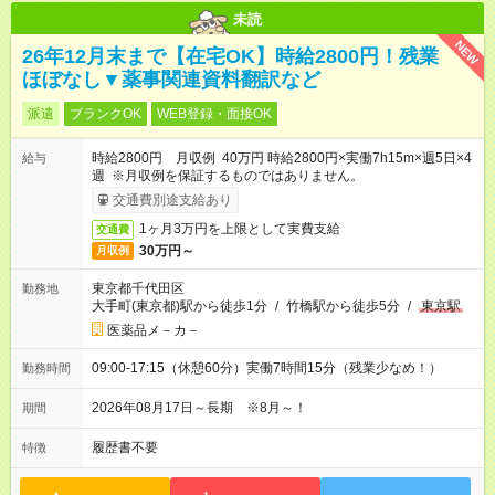
未読
NEW
26年12月末まで【在宅OK】時給2800円！残業
ほぼなし▼薬事関連資料翻訳など
派遣
ブランクOK
WEB登録・面接OK
時給2800円 月収例 40万円 時給2800円×実働7h15m×週5日×4
給与
週 ※月収例を保証するものではありません。
交通費別途支給あり
1ヶ月3万円を上限として実費支給
交通費
30万円～
月収例
東京都千代田区
勤務地
大手町(東京都)駅から徒歩1分
/
竹橋駅から徒歩5分
/
東京駅
医薬品メ－カ－
09:00-17:15（休憩60分）実働7時間15分（残業少なめ！）
勤務時間
2026年08月17日～長期 ※8月～！
期間
履歴書不要
特徴