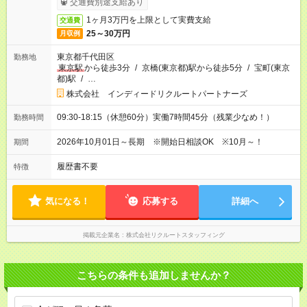
交通費別途支給あり
1ヶ月3万円を上限として実費支給
交通費
25～30万円
月収例
東京都千代田区
勤務地
東京駅
から徒歩3分
/
京橋(東京都)駅から徒歩5分
/
宝町(東京
都)駅
/
…
株式会社 インディードリクルートパートナーズ
09:30-18:15（休憩60分）実働7時間45分（残業少なめ！）
勤務時間
2026年10月01日～長期 ※開始日相談OK ※10月～！
期間
履歴書不要
特徴
気になる！
応募する
詳細へ
掲載元企業名
株式会社リクルートスタッフィング
こちらの条件も追加しませんか？