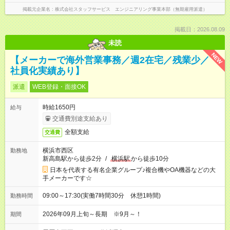
掲載元企業名
株式会社スタッフサービス エンジニアリング事業本部（無期雇用派遣）
掲載日：2026.08.09
未読
NEW
【メーカーで海外営業事務／週2在宅／残業少／
社員化実績あり】
派遣
WEB登録・面接OK
時給1650円
給与
交通費別途支給あり
全額支給
交通費
横浜市西区
勤務地
新高島駅から徒歩2分
/
横浜駅
から徒歩10分
日本を代表する有名企業グループ♪複合機やOA機器などの大
手メーカーです☆
09:00～17:30(実働7時間30分 休憩1時間)
勤務時間
2026年09月上旬～長期 ※9月～！
期間