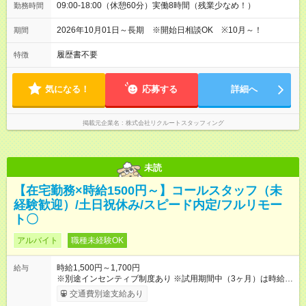
09:00-18:00（休憩60分）実働8時間（残業少なめ！）
勤務時間
2026年10月01日～長期 ※開始日相談OK ※10月～！
期間
履歴書不要
特徴
気になる！
応募する
詳細へ
掲載元企業名
株式会社リクルートスタッフィング
未読
【在宅勤務×時給1500円～】コールスタッフ（未
経験歓迎）/土日祝休み/スピード内定/フルリモー
ト〇
アルバイト
職種未経験OK
時給1,500円～1,700円
給与
※別途インセンティブ制度あり ※試用期間中（3ヶ月）は時給
1,400円 【試用期間】試用期間あり 試用期間の長さ：3ヶ月
交通費別途支給あり
※ 雇用形態と給与に、本採用時と異なる部分があります。 雇用