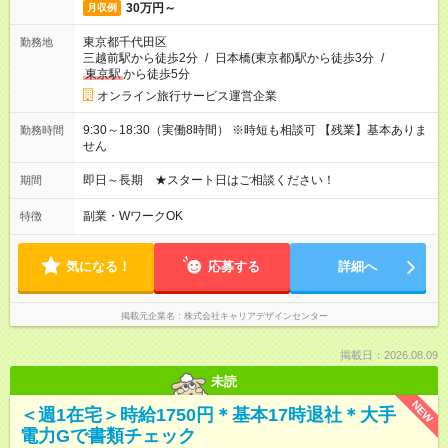
30万円～
月収例
東京都千代田区
勤務地
三越前駅から徒歩2分
/
日本橋(東京都)駅から徒歩3分
/
東京駅
から徒歩5分
オンライン旅行サービス運営企業
9:30～18:30（実働8時間） ※時短も相談可 【残業】基本ありま
勤務時間
せん
即日～長期 ★スタート日はご相談ください！
期間
副業・WワークOK
特徴
気になる！
応募する
詳細へ
掲載元企業名
株式会社キャリアデザインセンター
掲載日：2026.08.09
未読
NEW
＜週1在宅＞時給1750円＊基本17時退社＊大手
電力Gで書類チェック