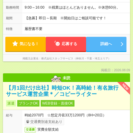
9:00～16:00 ※残業はほとんどありません。※休憩60分。
勤務時間
【急募】即日～長期 ※開始日はご相談可能です！
期間
履歴書不要
特徴
気になる！
応募する
詳細へ
掲載元企業名
株式会社スタッフサービス（神奈川・千葉・埼玉エリア）
掲載日：2026.08.09
未読
NEW
【月1回だけ出社】時短OK！高時給！有名旅行
サービス運営企業＊／コピーライター
派遣
ブランクOK
WEB登録・面接OK
時給2070円 ☆想定月収33万1200円（8H×20日）
給与
交通費別途支給あり
実費全額支給
交通費