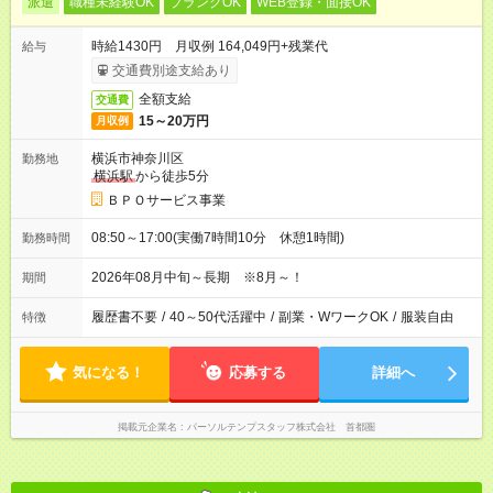
派遣
職種未経験OK
ブランクOK
WEB登録・面接OK
時給1430円 月収例 164,049円+残業代
給与
交通費別途支給あり
全額支給
交通費
15～20万円
月収例
横浜市神奈川区
勤務地
横浜駅
から徒歩5分
ＢＰＯサービス事業
08:50～17:00(実働7時間10分 休憩1時間)
勤務時間
2026年08月中旬～長期 ※8月～！
期間
履歴書不要
/
40～50代活躍中
/
副業・WワークOK
/
服装自由
特徴
気になる！
応募する
詳細へ
掲載元企業名
パーソルテンプスタッフ株式会社 首都圏