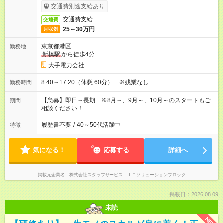
交通費別途支給あり
交通費支給
交通費
25～30万円
月収例
東京都港区
勤務地
新橋駅
から徒歩4分
大手電力会社
8:40～17:20（休憩:60分） ※残業なし
勤務時間
【急募】即日～長期 ※8月～、9月～、10月～のスタートもご
期間
相談ください！
履歴書不要
/
40～50代活躍中
特徴
気になる！
応募する
詳細へ
掲載元企業名
株式会社スタッフサービス ＩＴソリューションブロック
掲載日：2026.08.09
未読
NEW