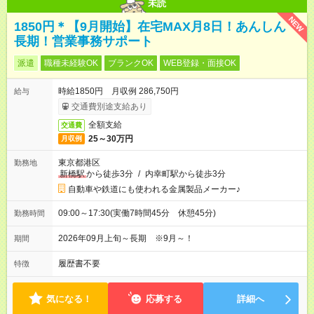
未読
NEW
1850円＊【9月開始】在宅MAX月8日！あんしん
長期！営業事務サポート
派遣
職種未経験OK
ブランクOK
WEB登録・面接OK
時給1850円 月収例 286,750円
給与
交通費別途支給あり
全額支給
交通費
25～30万円
月収例
東京都港区
勤務地
新橋駅
から徒歩3分
/
内幸町駅から徒歩3分
自動車や鉄道にも使われる金属製品メーカー♪
09:00～17:30(実働7時間45分 休憩45分)
勤務時間
2026年09月上旬～長期 ※9月～！
期間
履歴書不要
特徴
気になる！
応募する
詳細へ