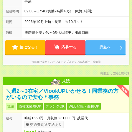
事業
09:00～17:40(実働7時間40分 休憩1時間)
勤務時間
2026年10月上旬～長期 ※10月～！
期間
履歴書不要
/
40～50代活躍中
/
服装自由
特徴
気になる！
応募する
詳細へ
掲載元企業名
パーソルテンプスタッフ株式会社 首都圏
掲載日：2026.08.09
未読
NEW
＼週2～3在宅／VlookUPいかせる！同業務の方
がいるので安心＊事務
派遣
職種未経験OK
ブランクOK
WEB登録・面接OK
時給1650円 月収例 231,000円+残業代
給与
交通費別途支給あり