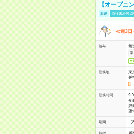
【オープニン
派遣
職種未経験O
≪週3日
無
給与
交
東
勤務地
巣
9:
勤務時間
夜
残
望
【
期間
履
特徴