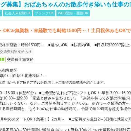
グ募集】おばあちゃんのお散歩付き添いも仕事の
K
社会人未経験OK
ブランクOK
WEB登録・面接OK
～OK≫無資格・未経験でも時給1500円～！土日祝休みもOK
資格未経験：時給1500円～ ■週払いOK ■扶養内OK ■日収1万2000円以上
交通費別途支給あり
交通費全額支給
通費
京都豊島区
鴨駅
/
目白駅
/
北池袋駅
/
…
≪自宅からドアtoドアで30分以内！≫ご希望の勤務地を紹介します。
00～18:00（休憩60分） ■ご希望があれば下記シフトもOK！ 早番 7:00～16:00 遅
勤 16:30～翌9:30 「家族と休みを合わせたい」 「余裕を持って夕飯の準備
業はしたくない」 など、ご希望を教えてくださいね。 ※Wワーク希望の方へ
する勤務時間と、もう1つのお仕事の勤務時間。 合計で週40時間を超える場
8月中のスタートOK！急募！】2カ月～ ■ご応募から最短2～3日後に就業が
歴書不要
/
40～50代活躍中
/
服装自由
/
シフト勤務
/
10名以上の大量募集
/
電話対応