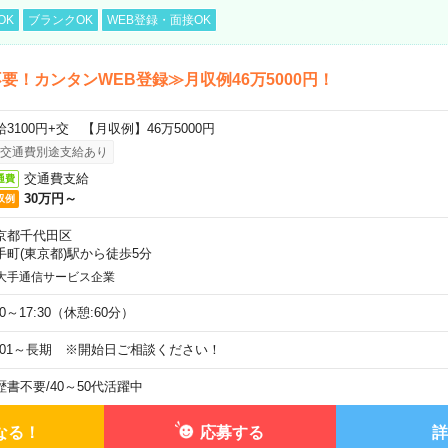
OK
ブランクOK
WEB登録・面接OK
要！カンタンWEB登録≫月収例46万5000円！
給3100円+交 【月収例】46万5000円
交通費別途支給あり
交通費支給
通費
30万円～
収例
京都千代田区
手町(東京都)駅から徒歩5分
大手通信サービス企業
00～17:30（休憩:60分）
9/01～長期 ※開始日ご相談ください！
歴書不要
/
40～50代活躍中
なる！
応募する
詳