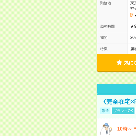
東
勤務地
神
★9
勤務時間
20
期間
履
特徴
気に
《完全在宅×
派遣
ブランクOK
10時～