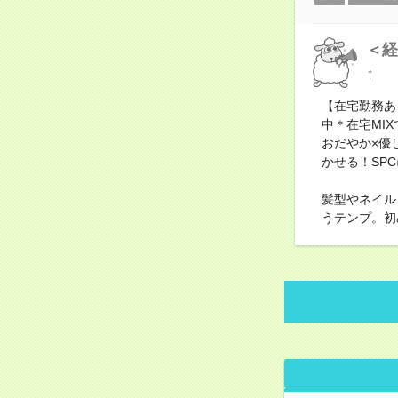
＜経
↑
【在宅勤務あ
中＊在宅MI
おだやか×優
かせる！SP
髪型やネイル
うテンプ。初