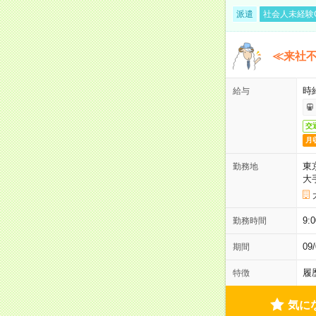
派遣
社会人未経験
≪来社不
時
給与
交
月
東
勤務地
大
9:
勤務時間
0
期間
履
特徴
気に