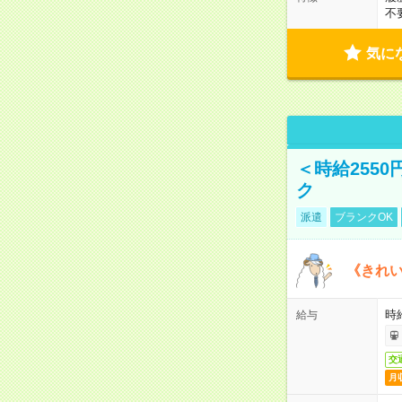
不
気に
＜時給255
ク
派遣
ブランクOK
《きれ
時給
給与
交
月