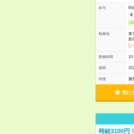
時給
給与
交
東
勤務地
新
10
勤務時間
2
期間
履
特徴
気に
時給3100