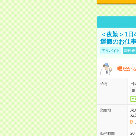
＜夜勤＞1日
運搬のお仕
アルバイト
職種未
暇だか
日
給与
交
東
勤務地
秋
2
勤務時間