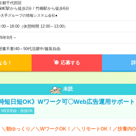
京都千代田区
保町駅から徒歩2分
/
竹橋駅から徒歩6分
●大手グループの情報システム会社●
:00～18:00（休憩時間 12:00～13:00）
26年9月～
歴書不要
/
40～50代活躍中
/
服装自由
なる！
応募する
詳
未読
時短日短OK》Wワーク可〇Web広告運用サポート
WEB登録・面接OK
＊＼朝ゆっくり／＼WワークOK！／＼リモートOK！／扶養内O