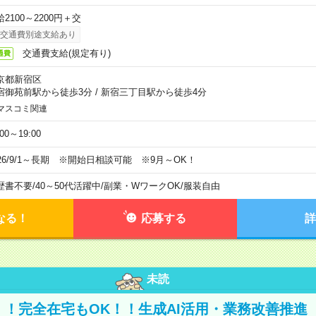
2100～2200円＋交
交通費別途支給あり
交通費支給(規定有り)
通費
京都新宿区
宿御苑前駅から徒歩3分
/
新宿三丁目駅から徒歩4分
マスコミ関連
:00～19:00
026/9/1～長期 ※開始日相談可能 ※9月～OK！
歴書不要
/
40～50代活躍中
/
副業・WワークOK
/
服装自由
なる！
応募する
詳
未読
円！！完全在宅もOK！！生成AI活用・業務改善推進