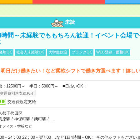
未読
4時間～未経験でももちろん歓迎！イベント会場で
事
経験OK
社会人未経験OK
大学生歓迎
ブランクOK
WEB登録・面接OK
ら明日だけ働きたい！など柔軟シフトで働き方選べます！嬉し
給：12500円～ 半日：5000円～ ■日払いOK！
交通費別途支給あり
交通費規定支給
通費
京都千代田区
葉原駅
/
神保町駅
/
麹町駅
/
…
オフィス・学校など
0:00～24：00 22：00～翌7:00 …など1日4時間～OK！ その他シフトもござ