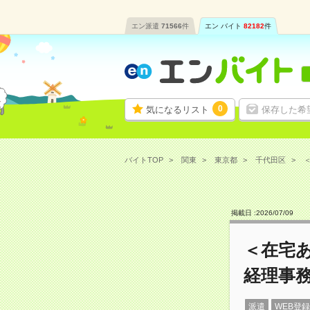
エン派遣
71566
件
エン バイト
82182
件
0
気になるリスト
保存した希
バイトTOP
関東
東京都
千代田区
＜
掲載日 :
2026
/
07
/
09
＜在宅あ
経理事
派遣
WEB登