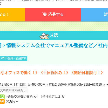
要
なる！
応募する
詳
未読
0円＞情報システム会社でマニュアル整備など／社
WEB登録・面接OK
いなオフィスで働く！》《土日祝休み！》《開始日相談可！》
2,550円【月収例】約460,000円（時給2,550円×実働8.00h×21日+残業10h
交通費別途支給あり
○通勤交通費の支給あり（当社規定による）
通費
30万円～
収例