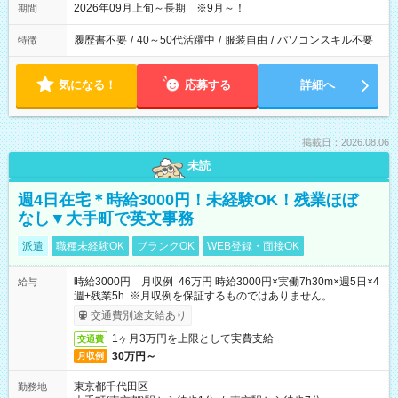
2026年09月上旬～長期 ※9月～！
期間
履歴書不要
/
40～50代活躍中
/
服装自由
/
パソコンスキル不要
特徴
気になる！
応募する
詳細へ
掲載日：2026.08.06
未読
週4日在宅＊時給3000円！未経験OK！残業ほぼ
なし▼大手町で英文事務
派遣
職種未経験OK
ブランクOK
WEB登録・面接OK
時給3000円 月収例 46万円 時給3000円×実働7h30m×週5日×4
給与
週+残業5h ※月収例を保証するものではありません。
交通費別途支給あり
1ヶ月3万円を上限として実費支給
交通費
30万円～
月収例
東京都千代田区
勤務地