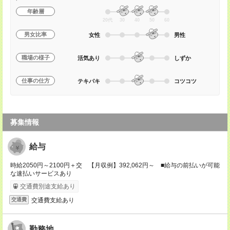
年齢層
20代
30
40
50
60
男女比率
女性
男性
職場の様子
活気あり
しずか
仕事の仕方
テキパキ
コツコツ
募集情報
給与
時給2050円～2100円＋交 【月収例】392,062円～ ■給与の前払いが可能
な速払いサービスあり
交通費別途支給あり
交通費支給あり
交通費
勤務地