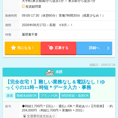
大手町(東京都)駅から徒歩1分
/
東京駅から徒歩7分
投資顧問業
09:00-17:30（休憩60分）実働7時間30分（残業少なめ！）
勤務時間
2026年08月17日～長期 ※8月～！
期間
履歴書不要
特徴
気になる！
応募する
詳細へ
掲載日：2026.07.29
未読
【完全在宅！】難しい業務なし＆電話なし！ゆ
っくりの11時～時短＊データ入力・事務
派遣
職種未経験OK
ブランクOK
WEB登録・面接OK
◆時給1,700円＊日払い・週払いOK＊昇給あり♪【月収例】 ・約
給与
204,000円 （時給1,700円 × 実働6h × 20日）
交通費別途支給あり