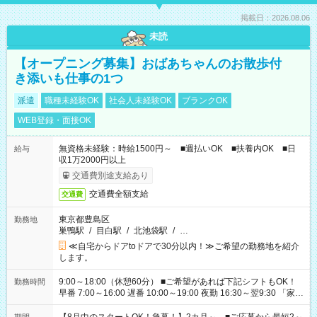
掲載日：2026.08.06
未読
【オープニング募集】おばあちゃんのお散歩付
き添いも仕事の1つ
派遣
職種未経験OK
社会人未経験OK
ブランクOK
WEB登録・面接OK
無資格未経験：時給1500円～ ■週払いOK ■扶養内OK ■日
給与
収1万2000円以上
交通費別途支給あり
交通費全額支給
交通費
東京都豊島区
勤務地
巣鴨駅
/
目白駅
/
北池袋駅
/
…
≪自宅からドアtoドアで30分以内！≫ご希望の勤務地を紹介
します。
9:00～18:00（休憩60分） ■ご希望があれば下記シフトもOK！
勤務時間
早番 7:00～16:00 遅番 10:00～19:00 夜勤 16:30～翌9:30 「家族
と休みを合わせたい」 「余裕を持って夕飯の準備がしたい」
「できれば残業はしたくない」 など、ご希望を教えてください