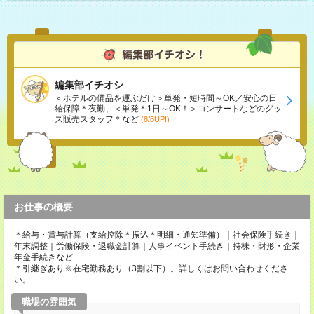
編集部イチオシ
＜ホテルの備品を運ぶだけ＞単発・短時間～OK／安心の日
給保障＊夜勤、＜単発＊1日～OK！＞コンサートなどのグッ
ズ販売スタッフ＊など
(8/6UP!)
お仕事の概要
＊給与・賞与計算（支給控除＊振込＊明細・通知準備）｜社会保険手続き｜
年末調整｜労働保険・退職金計算｜人事イベント手続き｜持株・財形・企業
年金手続きなど
＊引継ぎあり※在宅勤務あり（3割以下）。詳しくはお問い合わせくださ
い。
職場の雰囲気