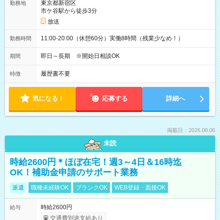
東京都新宿区
勤務地
市ケ谷駅から徒歩3分
放送
11:00-20:00（休憩60分）実働8時間（残業少なめ！）
勤務時間
即日～長期 ※開始日相談OK
期間
履歴書不要
特徴
気になる！
応募する
詳細へ
掲載日：2026.08.06
未読
時給2600円＊ほぼ在宅！週3～4日＆16時迄
OK！補助金申請のサポート業務
派遣
職種未経験OK
ブランクOK
WEB登録・面接OK
時給2600円
給与
交通費別途支給あり