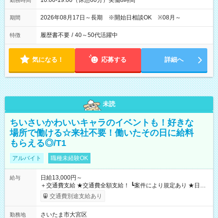
10:00-19:00（休憩60分）実働8時間
勤務時間
2026年08月17日～長期 ※開始日相談OK ※08月～
期間
履歴書不要
/
40～50代活躍中
特徴
気になる！
応募する
詳細へ
未読
ちいさいかわいいキャラのイベントも！好きな
場所で働ける☆来社不要！働いたその日に給料
もらえる◎/T1
アルバイト
職種未経験OK
日給13,000円～
給与
＋交通費支給 ★交通費全額支給！ ┗案件により規定あり ★日払
いOK！（規定あり） ┗働いたその日に現金GET♪ お仕事後はコ
交通費別途支給あり
ンビニATMから 日払い分を引き落とせます！ 【試用期間】試
用期間なし
さいたま市大宮区
勤務地