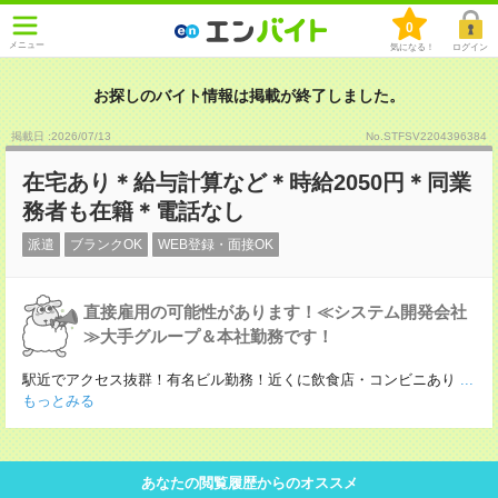
0
メニュー
気になる！
ログイン
お探しのバイト情報は掲載が終了しました。
掲載日 :2026
/
07
/
13
No.STFSV2204396384
在宅あり＊給与計算など＊時給2050円＊同業
務者も在籍＊電話なし
派遣
ブランクOK
WEB登録・面接OK
直接雇用の可能性があります！≪システム開発会社
≫大手グループ＆本社勤務です！
駅近でアクセス抜群！有名ビル勤務！近くに飲食店・コンビニあり
...
もっとみる
あなたの閲覧履歴からのオススメ