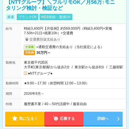
【NTTグループ】＼フルリモOK／月56万↑モニ
タリング検討・検証など
派遣
ブランクOK
WEB登録・面接OK
時給3,400円【月収例】約569,000円（時給3,400円×実働
給与
7.50h×21日+残業10h）+交通費
交通費別途支給あり
○通勤交通費の支給あり（当社規定による）
交通費
30万円～
月収例
東京都千代田区
勤務地
大手町(東京都)駅から徒歩2分
/
東京駅から徒歩8分
/
三越前駅
●NTTグループ●
★9:00～17:30（休憩時間 12:00～13:00）
勤務時間
2026年9月～
期間
履歴書不要
/
40～50代活躍中
/
服装自由
特徴
気になる！
応募する
詳細へ