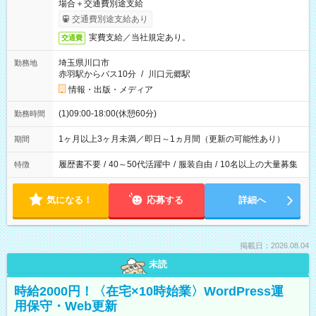
場合＋交通費別途支給
交通費別途支給あり
実費支給／当社規定あり。
交通費
埼玉県川口市
勤務地
赤羽駅からバス10分
/
川口元郷駅
情報・出版・メディア
(1)09:00-18:00(休憩60分)
勤務時間
1ヶ月以上3ヶ月未満／即日～1ヵ月間（更新の可能性あり）
期間
履歴書不要
/
40～50代活躍中
/
服装自由
/
10名以上の大量募集
特徴
気になる！
応募する
詳細へ
掲載日：2026.08.04
未読
時給2000円！〈在宅×10時始業〉WordPress運
用保守・Web更新