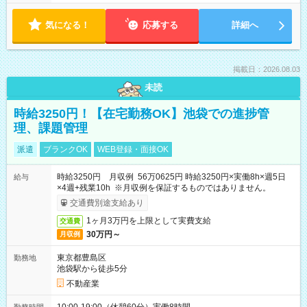
気になる！
応募する
詳細へ
掲載日：2026.08.03
未読
時給3250円！【在宅勤務OK】池袋での進捗管
理、課題管理
派遣
ブランクOK
WEB登録・面接OK
時給3250円 月収例 56万0625円 時給3250円×実働8h×週5日
給与
×4週+残業10h ※月収例を保証するものではありません。
交通費別途支給あり
1ヶ月3万円を上限として実費支給
交通費
30万円～
月収例
東京都豊島区
勤務地
池袋駅から徒歩5分
不動産業