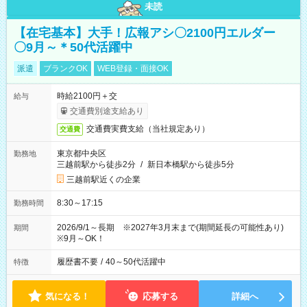
未読
【在宅基本】大手！広報アシ〇2100円エルダー
〇9月～＊50代活躍中
派遣
ブランクOK
WEB登録・面接OK
時給2100円＋交
給与
交通費別途支給あり
交通費実費支給（当社規定あり）
交通費
東京都中央区
勤務地
三越前駅から徒歩2分
/
新日本橋駅から徒歩5分
三越前駅近くの企業
8:30～17:15
勤務時間
2026/9/1～長期 ※2027年3月末まで(期間延長の可能性あり)
期間
※9月～OK！
履歴書不要
/
40～50代活躍中
特徴
気になる！
応募する
詳細へ