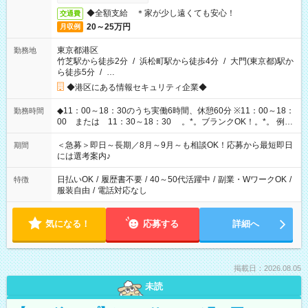
◆全額支給 ＊家が少し遠くても安心！
交通費
20～25万円
月収例
東京都港区
勤務地
竹芝駅から徒歩2分
/
浜松町駅から徒歩4分
/
大門(東京都)駅か
ら徒歩5分
/
…
◆港区にある情報セキュリティ企業◆
◆11：00～18：30のうち実働6時間、休憩60分 ※11：00～18：
勤務時間
00 または 11：30～18：30 。*。ブランクOK！。*。 例え
ば前職が、 在宅/財団法人/事務/コールセンター/受付/販売/カフェ
スタッフ スイーツ販売/ホテルフロント/化粧品販売/など 様々な
＜急募＞即日～長期／8月～9月～も相談OK！応募から最短即日
期間
業界から入社して活躍されています♪
には選考案内♪
日払いOK
/
履歴書不要
/
40～50代活躍中
/
副業・WワークOK
/
特徴
服装自由
/
電話対応なし
気になる！
応募する
詳細へ
掲載日：2026.08.05
未読