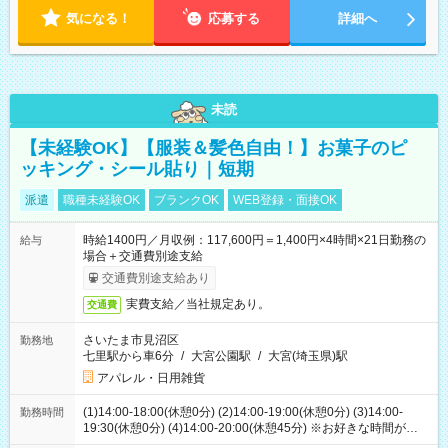
気になる！
応募する
詳細へ
未読
【未経験OK】【服装＆髪色自由！】お菓子のピ
ッキング・シール貼り｜短期
派遣
職種未経験OK
ブランクOK
WEB登録・面接OK
時給1400円／月収例：117,600円＝1,400円×4時間×21日勤務の
給与
場合＋交通費別途支給
交通費別途支給あり
実費支給／当社規定あり。
交通費
さいたま市見沼区
勤務地
七里駅から車6分
/
大宮公園駅
/
大宮(埼玉県)駅
アパレル・日用雑貨
(1)14:00-18:00(休憩0分) (2)14:00-19:00(休憩0分) (3)14:00-
勤務時間
19:30(休憩0分) (4)14:00-20:00(休憩45分) ※お好きな時間が選べ
ます