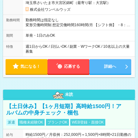
埼玉県さいたま市大宮区錦町（最寄り駅：大宮駅）
株式会社ワンベルウッズ
勤務時間は指定なし
勤務時間
変形労働時間制 想定労働時間160時間/月 【シフト例】 ・8：00
～21：00
単発・1日のみOK
期間
週1日からOK / 日払いOK / 副業・WワークOK / 10名以上の大量
特徴
募集
気になる！
応募する
詳細へ
未読
【土日休み】【1ヶ月短期】高時給1500円！ア
ルバムの中身チェック・梱包
派遣
職種未経験OK
ブランクOK
WEB登録・面接OK
時給1500円／月収例：252,000円＝1,500円×8時間×21日勤務の
給与