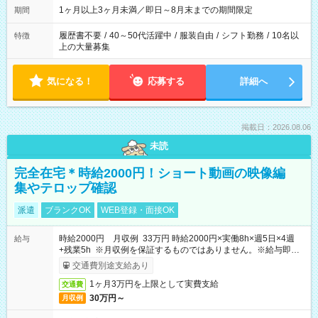
1ヶ月以上3ヶ月未満／即日～8月末までの期間限定
期間
履歴書不要
/
40～50代活躍中
/
服装自由
/
シフト勤務
/
10名以
特徴
上の大量募集
気になる！
応募する
詳細へ
掲載日：2026.08.06
未読
完全在宅＊時給2000円！ショート動画の映像編
集やテロップ確認
派遣
ブランクOK
WEB登録・面接OK
時給2000円 月収例 33万円 時給2000円×実働8h×週5日×4週
給与
+残業5h ※月収例を保証するものではありません。※給与即受
取りサービス利用可（利用条件有）
交通費別途支給あり
1ヶ月3万円を上限として実費支給
交通費
30万円～
月収例