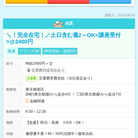
掲載日：2026.08.06
未読
＼！完全在宅！／土日含む週2～OK<講座受付
>@2400円
派遣
ブランクOK
WEB登録・面接OK
時給2400円＋交
給与
交通費別途支給あり
交通費実費支給（当社規定あり）
交通費
東京都港区
勤務地
田町(東京都)駅から徒歩4分
/
三田(東京都)駅から徒歩7分
金融関連
8:30～12:30
勤務時間
【急募】即日～長期 ※8月～OK！
期間
履歴書不要
/
40～50代活躍中
/
服装自由
特徴