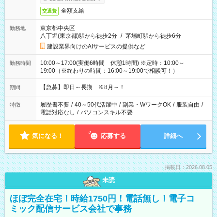
全額支給
交通費
東京都中央区
勤務地
八丁堀(東京都)駅から徒歩2分
/
茅場町駅から徒歩6分
建設業界向けのAIサービスの提供など
10:00～17:00(実働6時間 休憩1時間) ※定時：10:00～
勤務時間
19:00（※終わりの時間：16:00～19:00で相談可！）
【急募】即日～長期 ※8月～！
期間
履歴書不要
/
40～50代活躍中
/
副業・WワークOK
/
服装自由
/
特徴
電話対応なし
/
パソコンスキル不要
気になる！
応募する
詳細へ
掲載日：2026.08.05
未読
ほぼ完全在宅！時給1750円！電話無し！電子コ
ミック配信サービス会社で事務