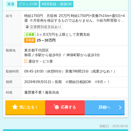
派遣
ブランクOK
WEB登録・面接OK
時給1750円 月収例 25万円 時給1750円×実働7h15m×週5日×4
給与
週 ※月収例を保証するものではありません。※給与即受取りサ
ービス利用可（利用条件有）
交通費別途支給あり
1ヶ月3万円を上限として実費支給
交通費
25～30万円
月収例
東京都千代田区
勤務地
御茶ノ水駅から徒歩9分
/
神保町駅から徒歩3分
通信サ－ビス業
09:45-18:00（休憩60分）実働7時間15分（残業少なめ！）
勤務時間
2026年09月01日～長期 ※開始日相談OK ※9月～！
期間
履歴書不要
/
服装自由
特徴
気になる！
応募する
詳細へ
掲載日：2026.08.05