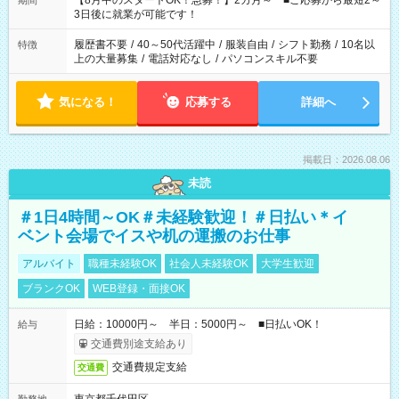
【8月中のスタートOK！急募！】2カ月～ ■ご応募から最短2～
期間
ね。 ※Wワーク希望の方へ 今ご覧のお仕事で希望する勤務時間
3日後に就業が可能です！
と、もう1つのお仕事の勤務時間。 合計で週40時間を超える場
合は応募できません。
履歴書不要
/
40～50代活躍中
/
服装自由
/
シフト勤務
/
10名以
特徴
上の大量募集
/
電話対応なし
/
パソコンスキル不要
気になる！
応募する
詳細へ
掲載日：2026.08.06
未読
＃1日4時間～OK＃未経験歓迎！＃日払い＊イ
ベント会場でイスや机の運搬のお仕事
アルバイト
職種未経験OK
社会人未経験OK
大学生歓迎
ブランクOK
WEB登録・面接OK
日給：10000円～ 半日：5000円～ ■日払いOK！
給与
交通費別途支給あり
交通費規定支給
交通費