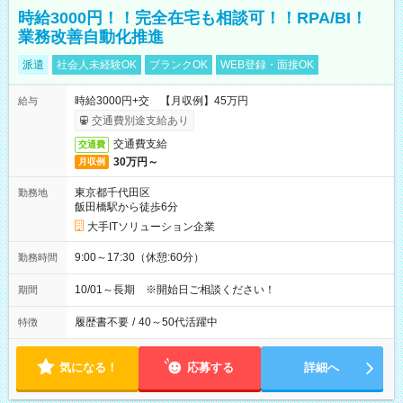
時給3000円！！完全在宅も相談可！！RPA/BI！
業務改善自動化推進
派遣
社会人未経験OK
ブランクOK
WEB登録・面接OK
時給3000円+交 【月収例】45万円
給与
交通費別途支給あり
交通費支給
交通費
30万円～
月収例
東京都千代田区
勤務地
飯田橋駅から徒歩6分
大手ITソリューション企業
9:00～17:30（休憩:60分）
勤務時間
10/01～長期 ※開始日ご相談ください！
期間
履歴書不要
/
40～50代活躍中
特徴
気になる！
応募する
詳細へ