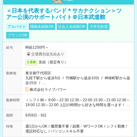
＜日本を代表するバンド＊サカナクション＞ツ
アー公演のサポートバイト＠日本武道館
アルバイト
職種未経験OK
社会人未経験OK
大学生歓迎
ブランクOK
時給1250円～
給与
交通費別途支給あり
支給（規定有り）
交通費
東京都千代田区
勤務地
九段下駅から徒歩5分
/
竹橋駅から徒歩10分
/
神保町駅から徒
歩15分
/
…
株式会社ライブパワー
＜シフト例＞ 9:00～22:30 12:30～22:00 15:30～21:00 12:30～
勤務時間
19:00 12:30～22:00 上記の時間から好きな時間を選べます！ ※
時間は変更となる可能性があります
9月8日・9日
期間
週1日からOK
/
履歴書不要
/
副業・WワークOK
/
シフト勤務
/
特徴
電話対応なし
/
パソコンスキル不要