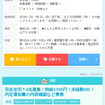
東京都千代田区
勤務地
秋葉原駅
/
神保町駅
/
麹町駅
/
…
オフィス・学校など
20:00～24：00 22：00～翌7:00 …など1日4時間～OK！ その他
勤務時間
シフトもございます！ お気軽にご相談ください！
激短1日～OK！ ■もちろん即日スタートもOK！ ■曜日・日数
期間
はアナタ次第！
週1日からOK
/
日払いOK
/
履歴書不要
/
40～50代活躍中
/
副
特徴
業・WワークOK
/
シフト勤務
/
10名以上の大量募集
/
電話対応
なし
/
パソコンスキル不要
気になる！
応募する
詳細へ
掲載日：2026.08.06
未読
完全在宅＊4名募集！時給1750円！未経験OK！
内定通知書の内容確認など事務
派遣
職種未経験OK
ブランクOK
WEB登録・面接OK