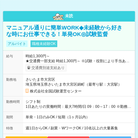
未読
マニュアル通りに簡単WORK◆未経験から好き
な時にお仕事できる！単発OK◎試験監督
アルバイト
職種未経験OK
時給1,300円～
給与
★交通費一部支給 時給1,300円～ ※試験・役割により手当あり
※勤務回数により昇給あり 【即給（前払い）オプションあ
交通費別途支給あり
り！】 希望される場合、勤務から1週間ほどで給与の一部を受け
取れます。 ※手数料418円がかかります。 【過去試験日の収入
さいたま市大宮区
勤務地
例】 ・河合塾模擬試験 8:30～17:30（休憩1時間） 時給1,300円
埼玉県埼玉県さいたま市大宮区錦町（最寄り駅：大宮駅）
×8時間＝日収10,400円＋交通費 ※当日の役割により時給＋100
円の場合あり ・国家試験 7:00～13:30（休憩なし） 時給1,300
株式会社全国試験運営センター
円（役割手当＋100円）×6時間＝日収8,400円＋交通費 【試用期
間】試用期間なし
シフト制
勤務時間
1日あたりの実働時間：最大7時間/日 09：00～17：00 ※勤務時
間は 試験により異なります。
単発・1日のみOK / 短期（1ヶ月以内）
期間
週1日からOK / 副業・WワークOK / 10名以上の大量募集
特徴