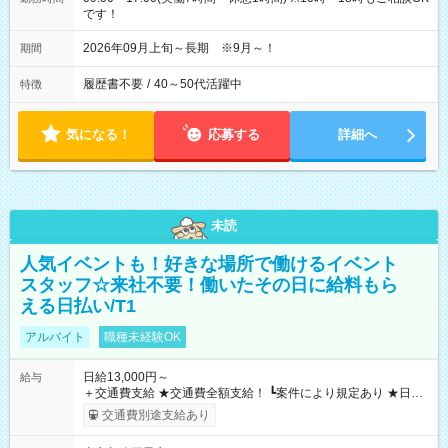
です！
2026年09月上旬～長期 ※9月～！
期間
履歴書不要
/
40～50代活躍中
特徴
気になる！
応募する
詳細へ
未読
人気イベントも！好きな場所で働けるイベント
スタッフ☆来社不要！働いたその日に給料もら
える日払い/T1
アルバイト
職種未経験OK
日給13,000円～
給与
＋交通費支給 ★交通費全額支給！ ┗案件により規定あり ★日払
いOK！（規定あり） ┗働いたその日に現金GET♪ お仕事後はコ
交通費別途支給あり
ンビニATMから 日払い分を引き落とせます！ 【試用期間】試
用期間なし