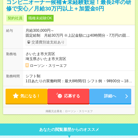
コンビ二オーナー候補★未経験歓迎！最長2年の研
修で安心／月給30万円以上＋加盟金0円
契約社員
職種未経験OK
月給300,000円～
給与
固定給制 月給30万円 ※上記金額には40時間分・7万円の固定
残業代（店舗手当）が含まれています。超過することは考えに
交通費別途支給あり
くいですが、固定時間超過分は追加支給します。 ※通勤手当は
全額支給します。 ※独立後は売上や経費に応じた収入を得られ
さいたま市大宮区
勤務地
ます。 【独立後（FCオーナー）】 あなたの頑張りや工夫次第
埼玉県さいたま市大宮区
で、 収入アップが可能。 複数店舗経営で 年収1000万円以上に
なるオーナーも！ ★研修期間中も 【月給300,000円以上】を
ローソン・スリーエフ
保証 ★独立時に必要な 加盟金（準備金）は0円！ ★独立後も
処分品の一部や 店舗光熱費の50％を本部が 負担など支援が
シフト制
勤務時間
充実！ 【試用期間】試用期間なし
1日あたりの実働時間：最大8時間/日 シフト例 ・9時00分～18時
00分 ・12時00分～21時00分 ＜時間外労働について＞ 契約期間
の給与保証として固定残業代を含めていますが、基本的に残業
気になる！
は発生しません。 緊急時の対応がある場合などに残業が発生す
応募する
詳細へ
る可能性がありますが、 月平均では10~20時間程度になりま
す。 ※独立後は各オーナーの裁量次第
掲載元企業名
ローソン・スリーエフ
あなたの閲覧履歴からのオススメ