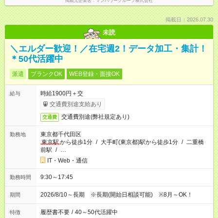
掲載元企業名
マンパワーグループ株式会社
掲載日：2026.07.30
未読
＼エルダー歓迎！／在宅週2！データ加工・集計！
＊50代活躍中
派遣
ブランクOK
WEB登録・面接OK
時給1900円＋交
給与
交通費別途支給あり
交通費別途(弊社規定あり)
交通費
東京都千代田区
勤務地
東京駅
から徒歩1分
/
大手町(東京都)駅から徒歩1分
/
二重橋
前駅
/
…
IT・Web・通信
9:30～17:45
勤務時間
2026/8/10～長期 ※長期(開始日相談可能) ※8月～OK！
期間
履歴書不要
/
40～50代活躍中
特徴