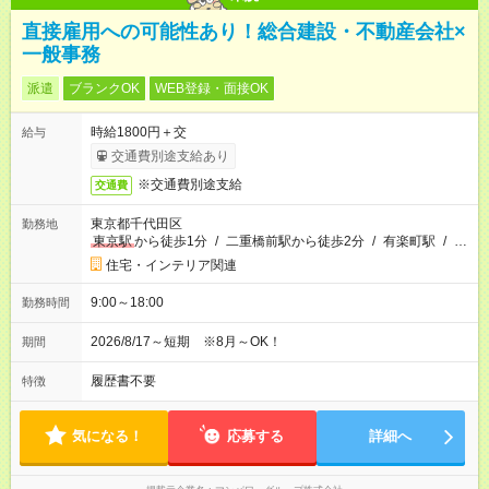
直接雇用への可能性あり！総合建設・不動産会社×
一般事務
派遣
ブランクOK
WEB登録・面接OK
時給1800円＋交
給与
交通費別途支給あり
※交通費別途支給
交通費
東京都千代田区
勤務地
東京駅
から徒歩1分
/
二重橋前駅から徒歩2分
/
有楽町駅
/
…
住宅・インテリア関連
9:00～18:00
勤務時間
2026/8/17～短期 ※8月～OK！
期間
履歴書不要
特徴
気になる！
応募する
詳細へ