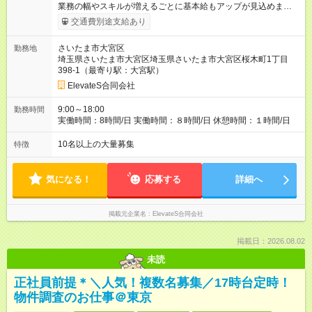
業務の幅やスキルが増えるごとに基本給もアップが見込めま
す。 「頑張った分がきちんと評価される」環境で、着実に成長
交通費別途支給あり
しながら収入アップを目指せます◎ また、未経験から安心して
スタートできるよう、 ITスクール無料受講制度や研修期間中の
さいたま市大宮区
勤務地
給与保証制度もご用意！ 資格取得支援制度も充実しており、受
埼玉県さいたま市大宮区埼玉県さいたま市大宮区桜木町1丁目
験費用は会社が全額負担◎ 合格者（資格保有者）には資格手当
398-1（最寄り駅：大宮駅）
も支給しています！ ▼取得可能資格例 ・ITパスポート ・
MOS（Microsoft Office Specialist） ・CAD利用技術者試験 ・基
ElevateS合同会社
本情報技術者試験 ・AWS認定資格 ・CCNA など そのほかに
も…
9:00～18:00
勤務時間
実働時間：8時間/日 実働時間：８時間/日 休憩時間：１時間/日
10名以上の大量募集
特徴
気になる！
応募する
詳細へ
掲載元企業名
ElevateS合同会社
掲載日：2026.08.02
未読
正社員前提＊＼人気！複数名募集／17時台定時！
物件調査のお仕事＠東京