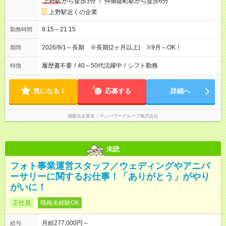
上野駅
から徒歩3分
/
仲御徒町駅から徒歩6分
上野駅近くの企業
8:15～21:15
勤務時間
2026/9/1～長期 ※長期(2ヶ月以上) ※9月～OK！
期間
履歴書不要
/
40～50代活躍中
/
シフト勤務
特徴
気になる！
応募する
詳細へ
掲載元企業名
マンパワーグループ株式会社
未読
フォト事業運営スタッフ／ウェディングやアニバ
ーサリーに関するお仕事！「ありがとう」がやり
がいに！
正社員
職種未経験OK
月給277,000円～
給与