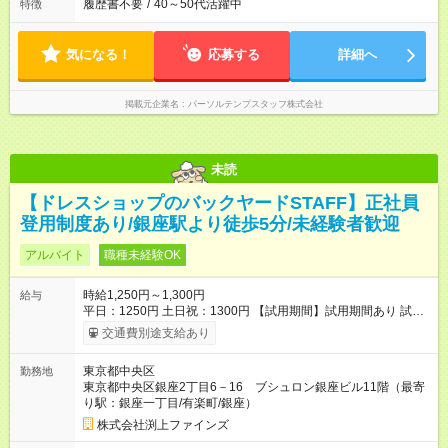
履歴書不要
/
40～50代活躍中
特徴
気になる！
応募する
詳細へ
掲載元企業名
パーソルテンプスタッフ株式会社
未読
【ドレスショップのバックヤードSTAFF】正社員
登用制度あり/銀座駅より徒歩5分/未経験者歓迎
アルバイト
職種未経験OK
時給1,250円～1,300円
給与
平日：1250円 土日祝：1300円 【試用期間】試用期間あり 試用
期間の長さ：1ヶ月 雇用形態、給与は本採用時と同じです。
交通費別途支給あり
東京都中央区
勤務地
東京都中央区銀座2丁目6－16 ブシュロン銀座ビル11階（最寄
り駅：銀座一丁目/有楽町/銀座）
株式会社渕上ファインズ