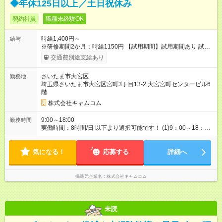
◆年休125日以上／土日祝休み
契約社員
職種未経験OK
時給1,400円～
給与
※研修期間2か月：時給1150円 【試用期間】試用期間あり 試用
期間の長さ：2ヶ月 ※ 雇用形態と給与に、本採用時と異なる部分
交通費別途支給あり
があります。 雇用形態：本採用時と同じです。 給与：時
給 1,150円以上
さいたま市大宮区
勤務地
埼玉県さいたま市大宮区宮町3丁目13-2 大宮宮町センタービル6
階
株式会社キャムコム
9:00～18:00
勤務時間
実働時間：8時間/日 以下より選択可能です！ (1)9：00～18：00
(2)9：30～18：30 ※ともに実働8時間、休憩60分
気になる！
応募する
詳細へ
掲載元企業名
株式会社キャムコム
未読