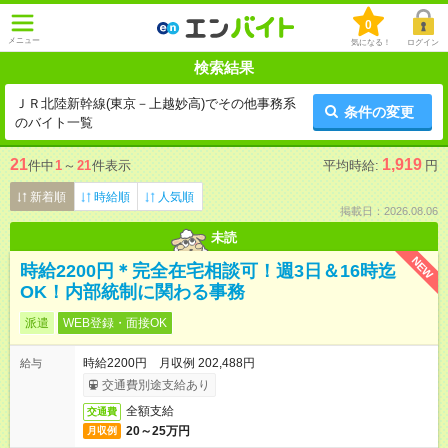
0
メニュー
気になる！
ログイン
検索結果
ＪＲ北陸新幹線(東京－上越妙高)でその他事務系
条件の変更
のバイト一覧
21
1,919
件中
1
～
21
件表示
平均時給:
円
新着順
時給順
人気順
掲載日：2026.08.06
未読
NEW
時給2200円＊完全在宅相談可！週3日＆16時迄
OK！内部統制に関わる事務
派遣
WEB登録・面接OK
時給2200円 月収例 202,488円
給与
交通費別途支給あり
全額支給
交通費
20～25万円
月収例