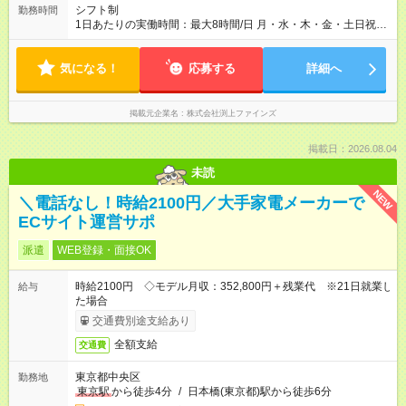
シフト制
勤務時間
1日あたりの実働時間：最大8時間/日 月・水・木・金・土日祝
10:00~20:00 ♢上記時間の中で週3日~ 1日5時間～OK 勤務希望
日数、曜日、時間は応募時にお気軽にご相談ください☆
気になる！
応募する
詳細へ
掲載元企業名
株式会社渕上ファインズ
掲載日：2026.08.04
未読
NEW
＼電話なし！時給2100円／大手家電メーカーで
ECサイト運営サポ
派遣
WEB登録・面接OK
時給2100円 ◇モデル月収：352,800円＋残業代 ※21日就業し
給与
た場合
交通費別途支給あり
全額支給
交通費
東京都中央区
勤務地
東京駅
から徒歩4分
/
日本橋(東京都)駅から徒歩6分