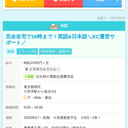
掲載日：2026.08.05
未読
完全在宅で16時まで！英語&日本語＼EC運営サ
ポート／
派遣
ブランクOK
WEB登録・面接OK
時給2450円＋交
給与
交通費別途支給あり
出社時の通勤交通費支給
交通費
東京都港区
勤務地
六本木駅から徒歩3分
IT・Web・通信
9:00～16:00
勤務時間
2026/8/17～長期 ※長期更新予定 ※8月～OK！
期間