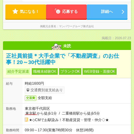
気になる！
応募する
詳細へ
掲載元企業名
マンパワーグループ株式会社
掲載日：2026.07.23
未読
正社員前提＊大手企業で「不動産調査」のお仕
事！20～30代活躍中
紹介予定派遣
職種未経験OK
ブランクOK
WEB登録・面接OK
時給1600円
給与
交通費別途支給あり
全額支給
交通費
東京都千代田区
勤務地
東京駅
から徒歩1分
/
二重橋前駅から徒歩5分
★◇CMでお馴染み！不動産賃貸・管理・仲介◇★
09:00～17:30(実働7時間30分 休憩1時間)
勤務時間