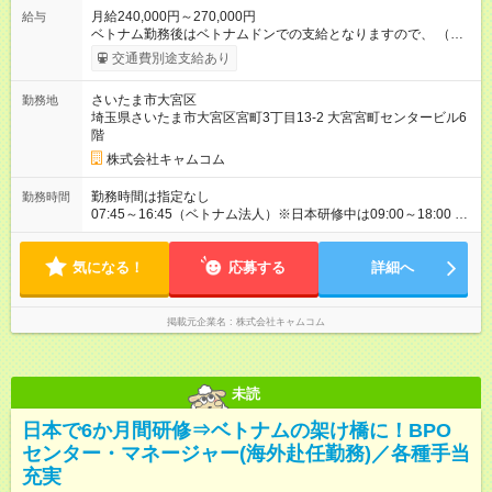
月給240,000円～270,000円
給与
ベトナム勤務後はベトナムドンでの支給となりますので、 （日
本円換算）270，000円～300，000円相当 ※2026年05月の為
交通費別途支給あり
替レートにて換算。 45，000，000～50，000，000 VND（経
験・スキル考慮し決定）となります。 ◆テト賞与年1回（月給1
さいたま市大宮区
勤務地
ヵ月分）※業績に応じて支給 ◆昇給制度：有 ※当社規定に基づ
埼玉県さいたま市大宮区宮町3丁目13-2 大宮宮町センタービル6
く 【試用期間】試用期間あり 試用期間の長さ：2ヶ月 雇用形
階
態、給与は本採用時と同じです。
株式会社キャムコム
勤務時間は指定なし
勤務時間
07:45～16:45（ベトナム法人）※日本研修中は09:00～18:00 休
憩60分
気になる！
応募する
詳細へ
掲載元企業名
株式会社キャムコム
未読
日本で6か月間研修⇒ベトナムの架け橋に！BPO
センター・マネージャー(海外赴任勤務)／各種手当
充実