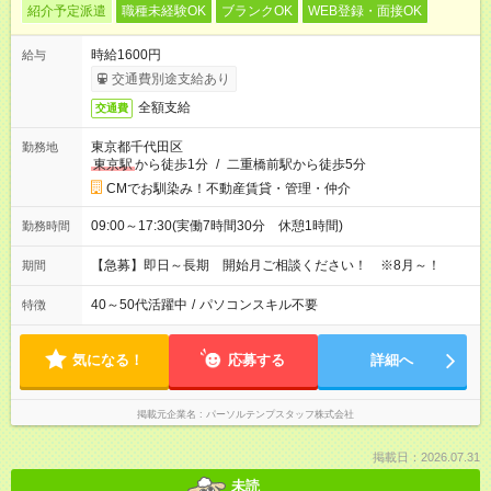
紹介予定派遣
職種未経験OK
ブランクOK
WEB登録・面接OK
時給1600円
給与
交通費別途支給あり
全額支給
交通費
東京都千代田区
勤務地
東京駅
から徒歩1分
/
二重橋前駅から徒歩5分
CMでお馴染み！不動産賃貸・管理・仲介
09:00～17:30(実働7時間30分 休憩1時間)
勤務時間
【急募】即日～長期 開始月ご相談ください！ ※8月～！
期間
40～50代活躍中
/
パソコンスキル不要
特徴
気になる！
応募する
詳細へ
掲載元企業名
パーソルテンプスタッフ株式会社
掲載日：2026.07.31
未読