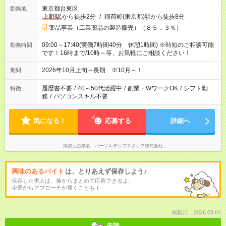
東京都台東区
勤務地
上野駅
から徒歩2分
/
稲荷町(東京都)駅から徒歩8分
薬品事業（工業薬品の製造販売）（８５．３％）
09:00～17:40(実働7時間40分 休憩1時間) ※時短のご相談可能
勤務時間
です！16時まで/10時～等、お気軽にご相談ください！
2026年10月上旬～長期 ※10月～！
期間
履歴書不要
/
40～50代活躍中
/
副業・WワークOK
/
シフト勤
特徴
務
/
パソコンスキル不要
気になる！
応募する
詳細へ
掲載元企業名
パーソルテンプスタッフ株式会社
興味のあるバイト
は、とりあえず保存しよう♪
保存した求人は、後からまとめて応募できるよ。
企業からアプローチが届くことも！
掲載日：2026.08.04
未読