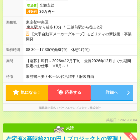
全額支給
交通費
30万円～
月収例
東京都中央区
勤務地
東京駅
から徒歩10分
/
三越前駅から徒歩2分
【大手自動車メーカーグループ】モビリティの新技術・事業
開発
08:30～17:30(実働8時間 休憩1時間)
勤務時間
【急募】即日～2026年12月下旬 最長2026年12月までの期間
期間
限定のお仕事 ※8月～！
履歴書不要
/
40～50代活躍中
/
服装自由
特徴
気になる！
応募する
詳細へ
掲載元企業名
パーソルテンプスタッフ株式会社
掲載日：2026.08.04
未読
NEW
在宅有×高時給2100円！プロジェクトの管理！