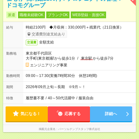
ドコモグループ
派遣
職種未経験OK
ブランクOK
WEB登録・面接OK
時給2100円 ◆月収例：330,000円＋残業代（21日換算）
給与
交通費別途支給あり
全額支給
交通費
東京都千代田区
勤務地
大手町(東京都)駅から徒歩1分
/
東京駅
から徒歩7分
エンジニアリング事業
09:00～17:30(実働7時間30分 休憩1時間)
勤務時間
2026年09月上旬～長期 ※9月～！
期間
履歴書不要
/
40～50代活躍中
/
服装自由
特徴
気になる！
応募する
詳細へ
掲載元企業名
パーソルテンプスタッフ株式会社