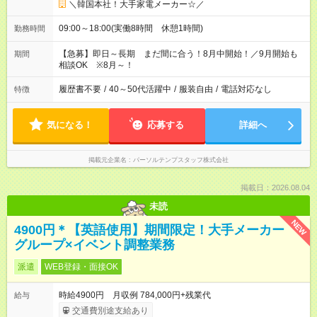
＼韓国本社！大手家電メーカー☆／
09:00～18:00(実働8時間 休憩1時間)
勤務時間
【急募】即日～長期 まだ間に合う！8月中開始！／9月開始も
期間
相談OK ※8月～！
履歴書不要
/
40～50代活躍中
/
服装自由
/
電話対応なし
特徴
気になる！
応募する
詳細へ
掲載元企業名
パーソルテンプスタッフ株式会社
掲載日：2026.08.04
未読
NEW
4900円＊【英語使用】期間限定！大手メーカー
グループ×イベント調整業務
派遣
WEB登録・面接OK
時給4900円 月収例 784,000円+残業代
給与
交通費別途支給あり