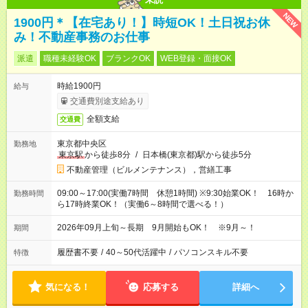
NEW
1900円＊【在宅あり！】時短OK！土日祝お休
み！不動産事務のお仕事
派遣
職種未経験OK
ブランクOK
WEB登録・面接OK
時給1900円
給与
交通費別途支給あり
全額支給
交通費
東京都中央区
勤務地
東京駅
から徒歩8分
/
日本橋(東京都)駅から徒歩5分
不動産管理（ビルメンテナンス），営繕工事
09:00～17:00(実働7時間 休憩1時間) ※9:30始業OK！ 16時か
勤務時間
ら17時終業OK！（実働6～8時間で選べる！）
2026年09月上旬～長期 9月開始もOK！ ※9月～！
期間
履歴書不要
/
40～50代活躍中
/
パソコンスキル不要
特徴
気になる！
応募する
詳細へ