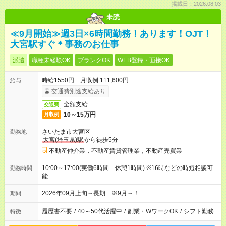
掲載日：2026.08.03
未読
≪9月開始≫週3日×6時間勤務！あります！OJT！
大宮駅すぐ＊事務のお仕事
派遣
職種未経験OK
ブランクOK
WEB登録・面接OK
時給1550円 月収例 111,600円
給与
交通費別途支給あり
全額支給
交通費
10～15万円
月収例
さいたま市大宮区
勤務地
大宮(埼玉県)駅
から徒歩5分
不動産仲介業，不動産賃貸管理業，不動産売買業
10:00～17:00(実働6時間 休憩1時間) ※16時などの時短相談可
勤務時間
能
2026年09月上旬～長期 ※9月～！
期間
履歴書不要
/
40～50代活躍中
/
副業・WワークOK
/
シフト勤務
特徴