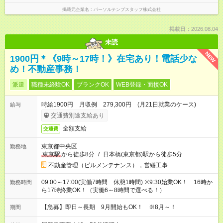
掲載元企業名
パーソルテンプスタッフ株式会社
掲載日：2026.08.04
未読
NEW
1900円＊《9時～17時！》在宅あり！電話少な
め！不動産事務！
派遣
職種未経験OK
ブランクOK
WEB登録・面接OK
時給1900円 月収例 279,300円 (月21日就業のケース)
給与
交通費別途支給あり
全額支給
交通費
東京都中央区
勤務地
東京駅
から徒歩8分
/
日本橋(東京都)駅から徒歩5分
不動産管理（ビルメンテナンス），営繕工事
09:00～17:00(実働7時間 休憩1時間) ※9:30始業OK！ 16時か
勤務時間
ら17時終業OK！（実働6～8時間で選べる！）
【急募】即日～長期 9月開始もOK！ ※8月～！
期間