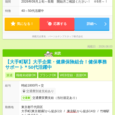
2026年09月上旬～長期 開始月ご相談ください！ ※9月～！
期間
40～50代活躍中
特徴
気になる！
応募する
詳細へ
掲載元企業名
パーソルテンプスタッフ株式会社
掲載日：2026.08.03
未読
【大手町駅】大手企業・健康保険組合！健保事務
サポート＊50代活躍中
派遣
職種未経験OK
ブランクOK
WEB登録・面接OK
時給1800円＋交
給与
交通費別途支給あり
交通費実費支給（当社規定あり）
交通費
東京都千代田区
勤務地
大手町(東京都)駅から徒歩1分
/
東京駅
から徒歩14分
/
竹橋駅