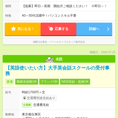
【急募】即日～長期 開始月ご相談ください！ ※即日～！
期間
40～50代活躍中
/
パソコンスキル不要
特徴
気になる！
応募する
詳細へ
掲載元企業名
パーソルテンプスタッフ株式会社
掲載日：2026.07.23
未読
【英語使いたい方】大手英会話スクールの受付事
務
派遣
職種未経験OK
ブランクOK
WEB登録・面接OK
時給1700円＋交
給与
交通費別途支給あり
交通費支給
交通費
東京都台東区
勤務地