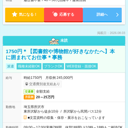
履歴書不要
/
40～50代活躍中
/
服装自由
特徴
気になる！
応募する
詳細へ
掲載日：2026.08.03
未読
1750円＊【図書館や博物館が好きなかたへ】本
に囲まれてお仕事＊事務
派遣
職種未経験OK
ブランクOK
WEB登録・面接OK
時給1750円 月収例 245,000円
給与
交通費別途支給あり
全額支給
交通費
20～25万円
月収例
埼玉県所沢市
勤務地
東所沢駅から徒歩10分
/
所沢駅から民間バス12分
■文芸資料の収集・保存・展示をおこなっています
09:00～17:00(実働7時間 休憩1時間) ※10時～18時もご相談OK
勤務時間