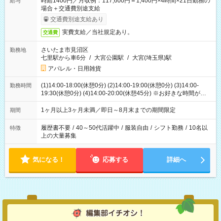
時給1400円／月収例：117,600円＝1,400円×4時間×21日勤務の
給与
場合＋交通費別途支給
交通費別途支給あり
実費支給／当社規定あり。
交通費
さいたま市見沼区
勤務地
七里駅から車6分
/
大宮公園駅
/
大宮(埼玉県)駅
アパレル・日用雑貨
(1)14:00-18:00(休憩0分) (2)14:00-19:00(休憩0分) (3)14:00-
勤務時間
19:30(休憩0分) (4)14:00-20:00(休憩45分) ※お好きな時間が選べ
ます
1ヶ月以上3ヶ月未満／即日～8月末までの期間限定
期間
履歴書不要
/
40～50代活躍中
/
服装自由
/
シフト勤務
/
10名以
特徴
上の大量募集
気になる！
応募する
詳細へ