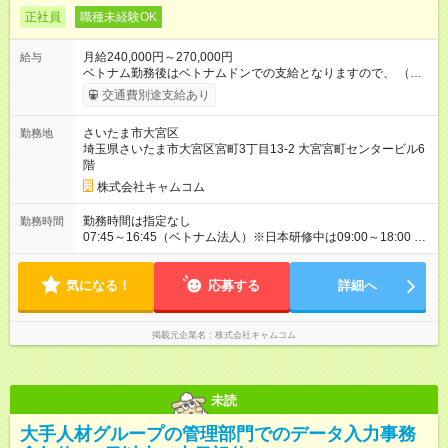
正社員
職種未経験OK
月給240,000円～270,000円
給与
ベトナム勤務後はベトナムドンでの支給となりますので、 （日
本円換算）270，000円～300，000円相当 ※2026年05月の為
交通費別途支給あり
替レートにて換算。 45，000，000～50，000，000 VND（経
験・スキル考慮し決定）となります。 ◆テト賞与年1回（月給1
さいたま市大宮区
勤務地
ヵ月分）※業績に応じて支給 ◆昇給制度：有 ※当社規定に基づ
埼玉県さいたま市大宮区宮町3丁目13-2 大宮宮町センタービル6
く 【試用期間】試用期間あり 試用期間の長さ：2ヶ月 雇用形
階
態、給与は本採用時と同じです。
株式会社キャムコム
勤務時間は指定なし
勤務時間
07:45～16:45（ベトナム法人）※日本研修中は09:00～18:00 休
憩60分
気になる！
応募する
詳細へ
掲載元企業名
株式会社キャムコム
未読
大手人材グループの管理部門でのデータ入力事務