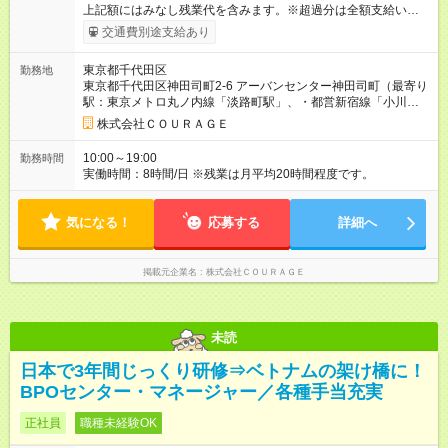
上記額にはみなし残業代を含みます。※超過分は全額支給いたし
ます。 みなし残業代 68,990円／月 みなし残業時間 45時間／月
交通費別途支給あり
【試用期間】試用期間あり 試用期間の長さ：6ヶ月 雇用形態、
給与は本採用時と同じです。
東京都千代田区
勤務地
東京都千代田区神田司町2-6 アーバンセンター神田司町（最寄り
駅：東京メトロ丸ノ内線「淡路町駅」、・都営新宿線「小川町
駅」など）
株式会社ＣＯＵＲＡＧＥ
10:00～19:00
勤務時間
実働時間：8時間/日 ※残業は月平均20時間程度です。
気になる！
応募する
詳細へ
掲載元企業名
株式会社ＣＯＵＲＡＧＥ
未読
日本で3年間じっくり研修⇒ベトナムの架け橋に！
BPOセンター・マネージャー／各種手当充実
正社員
職種未経験OK