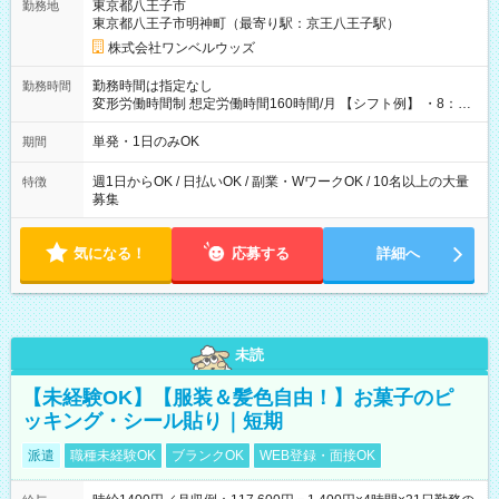
東京都八王子市
勤務地
東京都八王子市明神町（最寄り駅：京王八王子駅）
株式会社ワンベルウッズ
勤務時間は指定なし
勤務時間
変形労働時間制 想定労働時間160時間/月 【シフト例】 ・8：00
～21：00
単発・1日のみOK
期間
週1日からOK / 日払いOK / 副業・WワークOK / 10名以上の大量
特徴
募集
気になる！
応募する
詳細へ
未読
【未経験OK】【服装＆髪色自由！】お菓子のピ
ッキング・シール貼り｜短期
派遣
職種未経験OK
ブランクOK
WEB登録・面接OK