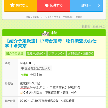
気になる！
応募する
詳細へ
掲載元企業名
パーソルテンプスタッフ株式会社 首都圏
掲載日：2026.08.03
未読
【紹介予定派遣】17時台定時！物件調査のお仕
事！＠東京
紹介予定派遣
職種未経験OK
ブランクOK
WEB登録・面接OK
時給1600円
給与
交通費別途支給あり
全額支給
交通費
東京都千代田区
勤務地
東京駅
から徒歩1分
/
二重橋前駅から徒歩5分
CMでお馴染み！不動産賃貸・管理・仲介
09:00～17:30(実働7時間30分 休憩1時間)
勤務時間