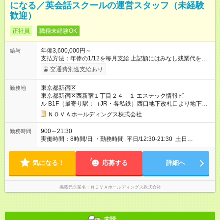
になる／英会話スクールの運営スタッフ（未経験
歓迎）
正社員
職種未経験OK
年俸3,600,000円～
給与
支払方法：年俸の1/12を毎月支給 上記額にはみなし残業代を含
みます。※超過分は全額支給いたします。 みなし残業代 30,000
交通費別途支給あり
円／月 みなし残業時間 15時間／月 ●年俸制給与 年収360万円～
を12分割し、月々のお給料としてお支払いいたします。 【試用
東京都新宿区
勤務地
期間】試用期間あり 試用期間の長さ：1ヶ月 ※ 雇用形態と給与
東京都新宿区西新宿１丁目２４－１ エステック情報ビ
に、本採用時と異なる部分があります。 雇用形態：インターン
ル B1F（最寄り駅：（JR・各私鉄）西口地下改札口より地下ロ
シップ 給与：時給 1,400円以上 月途中での入社の場合、その月
ータリーへ、左側（明治安田生命側）の地下歩道を都庁方面に
の月末まではインターンとして勤務
ＮＯＶＡホールディングス株式会社
直進3分。地下歩道直結ビルB1F。）
900～21:30
勤務時間
実働時間：8時間/日 ・勤務時間 平日/12:30-21:30 土日
祝/10:00-19:00 ・完全週休2日制 ※曜日固定 ・有給休暇あり ・
年末年始、春季夏季休暇あり
気になる！
応募する
詳細へ
掲載元企業名
ＮＯＶＡホールディングス株式会社
未読