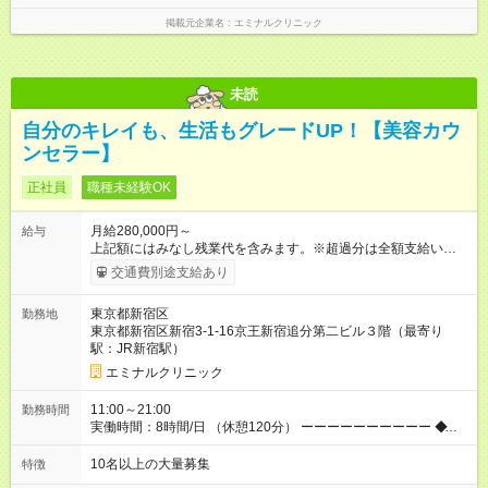
掲載元企業名
エミナルクリニック
未読
自分のキレイも、生活もグレードUP！【美容カウ
ンセラー】
正社員
職種未経験OK
月給280,000円～
給与
上記額にはみなし残業代を含みます。※超過分は全額支給いたし
ます。 みなし残業代 38,100円／月 みなし残業時間 23時間／月
交通費別途支給あり
◆インセンティブを支給◆ 頑張りに応じて、インセンティブ（業
績賞与）として成果を還元しています。仕事のコツを掴んで、
東京都新宿区
勤務地
【年収800万円】を記録している先輩社員も在籍しています。
東京都新宿区新宿3-1-16京王新宿追分第二ビル３階（最寄り
【試用期間】試用期間あり 試用期間の長さ：6ヶ月 ※ 雇用形態
駅：JR新宿駅）
と給与に、本採用時と異なる部分があります。 雇用形態：中途
採用（契約社員） 給与：月給 270,000円以上 上記額にはみなし
エミナルクリニック
残業代を含みます。※超過分は全額支給いたします。 みなし残
業代 36,700円／月 みなし残業時間 23時間／月
11:00～21:00
勤務時間
実働時間：8時間/日 （休憩120分） ーーーーーーーーーー ◆残
業少なめ＆通勤も楽々◆ ーーーーーーーーーー 始業時間は11時
とゆっくりなので、通勤ラッシュの中出社する大変さはありま
10名以上の大量募集
特徴
せん。また、完全予約制なので、想定外の残業なし◎無理なく私