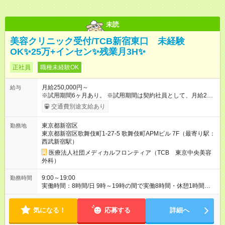
未読
美容クリニック受付/TCB新宿東口 未経験
OK✨️25万+インセン✨️残業月3H✨️
正社員
職種未経験OK
月給250,000円～
給与
※試用期間6ヶ月あり。 ※試用期間は契約社員として、月給22万
円＋各種手当となります。 ※想定年収には賞与+インセンティブ
交通費別途支給あり
を含みます。 ◆残業手当は1分単位で全額支給 【試用期間】試用
期間あり 試用期間の長さ：6ヶ月 ※ 雇用形態と給与に、本採用
東京都新宿区
勤務地
時と異なる部分があります。 雇用形態：中途採用（契約社員）
東京都新宿区歌舞伎町1-27-5 歌舞伎町APMビル 7F（最寄り駅：
給与：月給 220,000円以上
西武新宿駅）
医療法人社団メディカルフロンティア（TCB 東京中央美容
外科）
9:00～19:00
勤務時間
実働時間：8時間/日 9時～19時の間で実働8時間・休憩1時間
【残業ほぼ無し！】 残業月平均3時間のため、ほぼ毎日定時で退
勤♪ ディナーの予定を入れたり、買い物にも◎
気になる！
応募する
詳細へ