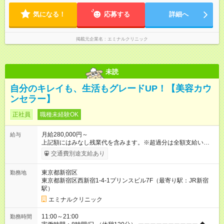
生活との両立が叶います。
気になる！
応募する
詳細へ
掲載元企業名
エミナルクリニック
未読
自分のキレイも、生活もグレードUP！【美容カウ
ンセラー】
正社員
職種未経験OK
月給280,000円～
給与
上記額にはみなし残業代を含みます。※超過分は全額支給いたし
ます。 みなし残業代 38,100円／月 みなし残業時間 23時間／月
交通費別途支給あり
◆インセンティブを支給◆ 頑張りに応じて、インセンティブ（業
績賞与）として成果を還元しています。仕事のコツを掴んで、
東京都新宿区
勤務地
【年収800万円】を記録している先輩社員も在籍しています。
東京都新宿区西新宿1-4-1プリンスビル7F（最寄り駅：JR新宿
【試用期間】試用期間あり 試用期間の長さ：6ヶ月 ※ 雇用形態
駅）
と給与に、本採用時と異なる部分があります。 雇用形態：中途
採用（契約社員） 給与：月給 270,000円以上 上記額にはみなし
エミナルクリニック
残業代を含みます。※超過分は全額支給いたします。 みなし残
業代 36,700円／月 みなし残業時間 23時間／月
11:00～21:00
勤務時間