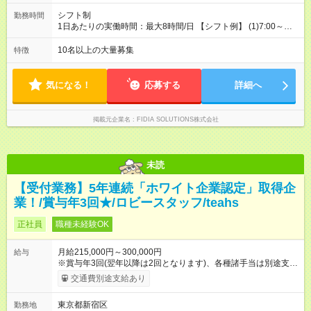
シフト制
勤務時間
1日あたりの実働時間：最大8時間/日 【シフト例】 (1)7:00～
16:00 (2)8:00～17:00 (3)13:00～22:00 (4)14:00～23:00
(5)22:00～7:00 (6)23:00～8:00
10名以上の大量募集
特徴
気になる！
応募する
詳細へ
掲載元企業名
FIDIA SOLUTIONS株式会社
未読
【受付業務】5年連続「ホワイト企業認定」取得企
業！/賞与年3回★/ロビースタッフ/teahs
正社員
職種未経験OK
月給215,000円～300,000円
給与
※賞与年3回(翌年以降は2回となります)、各種諸手当は別途支
給！ ※能力・スキルを考慮し、ご相談の上で決定します。 【試
交通費別途支給あり
用期間】試用期間なし
東京都新宿区
勤務地