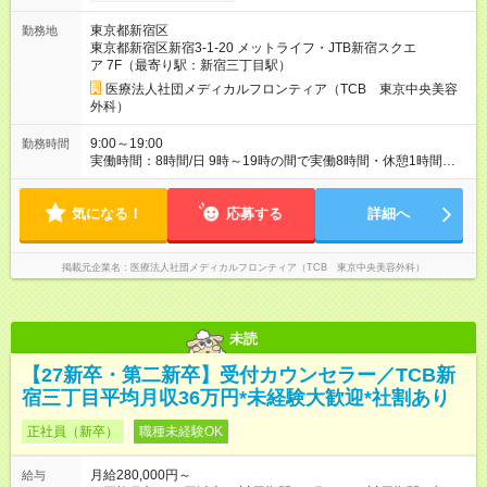
28万円+インセンティブ（平均8万円）+残業代等 ＝平均月収36
万円以上 ※残業手当は月給に対し1分単位で全額支給 【レアな年
東京都新宿区
勤務地
次昇給制度アリ】 年次昇給制度で毎年月給が上がっていくので
東京都新宿区新宿3-1-20 メットライフ・JTB新宿スクエ
役職につかない場合でもしっかり昇給♪ 【試用期間】試用期間あ
ア 7F（最寄り駅：新宿三丁目駅）
り 試用期間の長さ：6ヶ月 ※ 雇用形態と給与に、本採用時と異
なる部分があります。 雇用形態：新卒採用（契約社員） 給与：
医療法人社団メディカルフロンティア（TCB 東京中央美容
月給 260,000円以上
外科）
9:00～19:00
勤務時間
実働時間：8時間/日 9時～19時の間で実働8時間・休憩1時間
【残業ほぼ無し！】 残業月平均3.2時間のため、ほぼ毎日定時で
退勤♪ ディナーの予定を入れたり、買い物にも◎
気になる！
応募する
詳細へ
掲載元企業名
医療法人社団メディカルフロンティア（TCB 東京中央美容外科）
未読
【27新卒・第二新卒】受付カウンセラー／TCB新
宿三丁目平均月収36万円*未経験大歓迎*社割あり
正社員（新卒）
職種未経験OK
月給280,000円～
給与