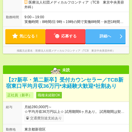
なる部分があります。 雇用形態：新卒採用（契約社員） 給与：
医療法人社団メディカルフロンティア（TCB 東京中央美容
月給 260,000円以上
外科）
9:00～19:00
勤務時間
実働時間：8時間/日 9時～19時の間で実働8時間・休憩1時間
【残業ほぼ無し！】 残業月平均3.2時間のため、ほぼ毎日定時で
退勤♪ ディナーの予定を入れたり、買い物にも◎
気になる！
応募する
詳細へ
掲載元企業名
医療法人社団メディカルフロンティア（TCB 東京中央美容外科）
未読
【27新卒・第二新卒】受付カウンセラー／TCB新
宿東口平均月収36万円*未経験大歓迎*社割あり
正社員（新卒）
職種未経験OK
月給280,000円～
給与
☆平均月収36万円以上☆ 試用期間6ヶ月あり。 試用期間は契約
社員として、月給26万円となります。 ＜試用期間終了後＞ 月給
交通費別途支給あり
28万円+インセンティブ（平均8万円）+残業代等 ＝平均月収36
万円以上 ※残業手当は月給に対し1分単位で全額支給 【レアな年
東京都新宿区
勤務地
次昇給制度アリ】 年次昇給制度で毎年月給が上がっていくので