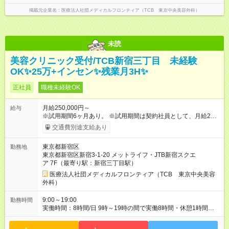
掲載元企業名
医療法人社団メディカルフロンティア（TCB 東京中央美容外科）
未読
美容クリニック受付/TCB新宿三丁目 未経験
OK✨️25万+インセン✨️残業月3H✨️
正社員
職種未経験OK
月給250,000円～
給与
※試用期間6ヶ月あり。 ※試用期間は契約社員として、月給22万
円＋各種手当となります。 ※想定年収には賞与+インセンティブ
交通費別途支給あり
を含みます。 ◆残業手当は1分単位で全額支給 【試用期間】試用
期間あり 試用期間の長さ：6ヶ月 ※ 雇用形態と給与に、本採用
東京都新宿区
勤務地
時と異なる部分があります。 雇用形態：中途採用（契約社員）
東京都新宿区新宿3-1-20 メットライフ・JTB新宿スクエ
給与：月給 220,000円以上
ア 7F（最寄り駅：新宿三丁目駅）
医療法人社団メディカルフロンティア（TCB 東京中央美容
外科）
9:00～19:00
勤務時間
実働時間：8時間/日 9時～19時の間で実働8時間・休憩1時間
【残業ほぼ無し！】 残業月平均3時間のため、ほぼ毎日定時で退
勤♪ ディナーの予定を入れたり、買い物にも◎