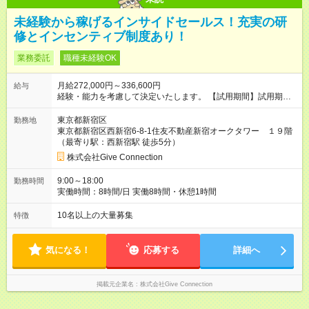
未経験から稼げるインサイドセールス！充実の研
修とインセンティブ制度あり！
業務委託
職種未経験OK
月給272,000円～336,600円
給与
経験・能力を考慮して決定いたします。 【試用期間】試用期間
なし
東京都新宿区
勤務地
東京都新宿区西新宿6-8-1住友不動産新宿オークタワー １９階
（最寄り駅：西新宿駅 徒歩5分）
株式会社Give Connection
9:00～18:00
勤務時間
実働時間：8時間/日 実働8時間・休憩1時間
10名以上の大量募集
特徴
気になる！
応募する
詳細へ
掲載元企業名
株式会社Give Connection