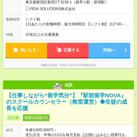
東京都新宿区新宿3丁目38-1（最寄り駅：新宿駅）
FIDIA SOLUTIONS株式会社
シフト制
勤務時間
1日あたりの実働時間：最大8時間/日 【シフト例】 (1)7:00～
16:00 (2)8:00～17:00 (3)13:00～22:00 (4)14:00～23:00
(5)22:00～7:00 (6)23:00～8:00
10名以上の大量募集
特徴
気になる！
応募する
詳細へ
掲載元企業名
FIDIA SOLUTIONS株式会社
未読
【仕事しながら“留学気分”】『駅前留学NOVA』
のスクールカウンセラー（教室運営）◆生徒の成
長を応援
正社員
職種未経験OK
年俸3,600,000円～
給与
支払方法：年俸の1/12を毎月支給 上記額にはみなし残業代を含