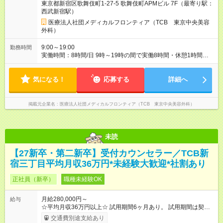
東京都新宿区歌舞伎町1-27-5 歌舞伎町APMビル 7F（最寄り駅：
役職につかない場合でもしっかり昇給♪ 【試用期間】試用期間あ
西武新宿駅）
り 試用期間の長さ：6ヶ月 ※ 雇用形態と給与に、本採用時と異
なる部分があります。 雇用形態：新卒採用（契約社員） 給与：
医療法人社団メディカルフロンティア（TCB 東京中央美容
月給 260,000円以上
外科）
9:00～19:00
勤務時間
実働時間：8時間/日 9時～19時の間で実働8時間・休憩1時間
【残業ほぼ無し！】 残業月平均3.2時間のため、ほぼ毎日定時で
退勤♪ ディナーの予定を入れたり、買い物にも◎
気になる！
応募する
詳細へ
掲載元企業名
医療法人社団メディカルフロンティア（TCB 東京中央美容外科）
未読
【27新卒・第二新卒】受付カウンセラー／TCB新
宿三丁目平均月収36万円*未経験大歓迎*社割あり
正社員（新卒）
職種未経験OK
月給280,000円～
給与
☆平均月収36万円以上☆ 試用期間6ヶ月あり。 試用期間は契約
社員として、月給26万円となります。 ＜試用期間終了後＞ 月給
交通費別途支給あり