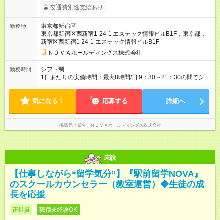
みます。※超過分は全額支給いたします。 みなし残業代 30,000
交通費別途支給あり
円／月 みなし残業時間 15時間／月 ★頑張りが収入に直結！イン
センティブ。 ―――――――――――― 校舎の目標達成度な
東京都新宿区
勤務地
ど、成果に応じて年2回インセンティブを支給します。一般職の
東京都新宿区西新宿1-24-1 エステック情報ビルB1F，東京都，
社員が、半期で20～30万円のインセンティブを手にした実績
新宿区西新宿1-24-1 エステック情報ビルB1F
も。頑張りが目に見える形で収入に還元されるため、高いモチ
ベーションで仕事に取り組めます。 ★毎月チャンスあり！スピ
ＮＯＶＡホールディングス株式会社
ーディな昇格。 ―――――――――――― 年1回の査定に加
え、毎月、現場の管理職が優秀な人材を役員に推薦する制度が
シフト制
勤務時間
あります。実力が認められれば、年度の途中でも昇格。実際、
1日あたりの実働時間：最大8時間/日 9：30～21：30の間でシフ
入社2～3年目でサブマネージャーへ、20代で管理職へとキャリ
ト制 ［ シフト例 ］ ・平日⇒12：30-21：30 ・土日祝⇒10：00-
アアップするケースも珍しくありません。 【試用期間】試用期
19：00 ★自分のペースで進めやすい！
間あり 試用期間の長さ：1ヶ月 ※ 雇用形態と給与に、本採用時
気になる！
―――――――――――― 一校舎を一人で担当する場合も多い
応募する
詳細へ
と異なる部分があります。 雇用形態：インターンシップ 給与：
ので、スケジュール管理はあなた次第。「今日は定時で帰っ
時給 1,400円以上 ※月途中での入社の場合、その月の月末までは
て、明日に備えよう」など、調整しやすい環境です。
インターンとして勤務になります。
掲載元企業名
ＮＯＶＡホールディングス株式会社
未読
【仕事しながら“留学気分”】『駅前留学NOVA』
のスクールカウンセラー（教室運営）◆生徒の成
長を応援
正社員
職種未経験OK