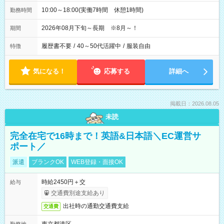
10:00～18:00(実働7時間 休憩1時間)
勤務時間
2026年08月下旬～長期 ※8月～！
期間
履歴書不要
/
40～50代活躍中
/
服装自由
特徴
気になる！
応募する
詳細へ
掲載日：2026.08.05
未読
完全在宅で16時まで！英語&日本語＼EC運営サ
ポート／
派遣
ブランクOK
WEB登録・面接OK
時給2450円＋交
給与
交通費別途支給あり
出社時の通勤交通費支給
交通費