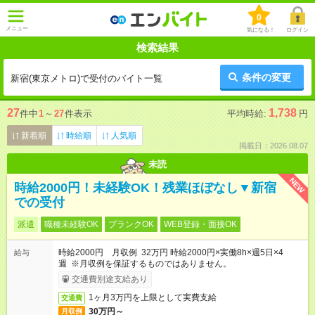
0
メニュー
気になる！
ログイン
検索結果
条件の変更
新宿(東京メトロ)で受付のバイト一覧
27
1,738
件中
1
～
27
件表示
平均時給:
円
新着順
時給順
人気順
掲載日：2026.08.07
未読
NEW
時給2000円！未経験OK！残業ほぼなし▼新宿
での受付
派遣
職種未経験OK
ブランクOK
WEB登録・面接OK
時給2000円 月収例 32万円 時給2000円×実働8h×週5日×4
給与
週 ※月収例を保証するものではありません。
交通費別途支給あり
1ヶ月3万円を上限として実費支給
交通費
30万円～
月収例