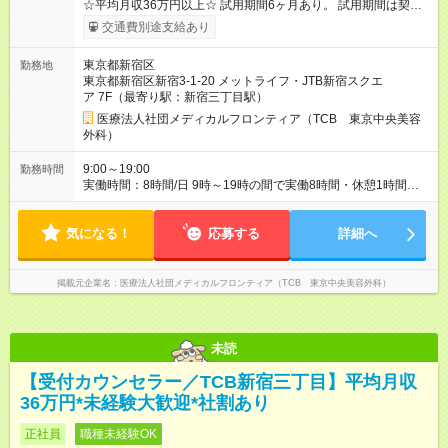
☆平均月収36万円以上☆ 試用期間6ヶ月あり。 試用期間は契約
社員として、月給26万円となります。 ＜試用期間終了後＞ 月給
交通費別途支給あり
28万円+インセンティブ（平均8万円）+残業代等 ＝平均月収36
万円以上 ※残業手当は月給に対し1分単位で全額支給 【レアな年
東京都新宿区
勤務地
次昇給制度アリ】 年次昇給制度で毎年月給が上がっていくので
東京都新宿区新宿3-1-20 メットライフ・JTB新宿スクエ
役職につかない場合でもしっかり昇給♪ 【試用期間】試用期間あ
ア 7F（最寄り駅：新宿三丁目駅）
り 試用期間の長さ：6ヶ月 ※ 雇用形態と給与に、本採用時と異
なる部分があります。 雇用形態：新卒採用（契約社員） 給与：
医療法人社団メディカルフロンティア（TCB 東京中央美容
月給 260,000円以上
外科）
9:00～19:00
勤務時間
実働時間：8時間/日 9時～19時の間で実働8時間・休憩1時間
【残業ほぼ無し！】 残業月平均3.2時間のため、ほぼ毎日定時で
退勤♪ ディナーの予定を入れたり、買い物にも◎
気になる！
応募する
詳細へ
掲載元企業名
医療法人社団メディカルフロンティア（TCB 東京中央美容外科）
未読
【受付カウンセラー／TCB新宿三丁目】平均月収
36万円*未経験大歓迎*社割あり
正社員
職種未経験OK