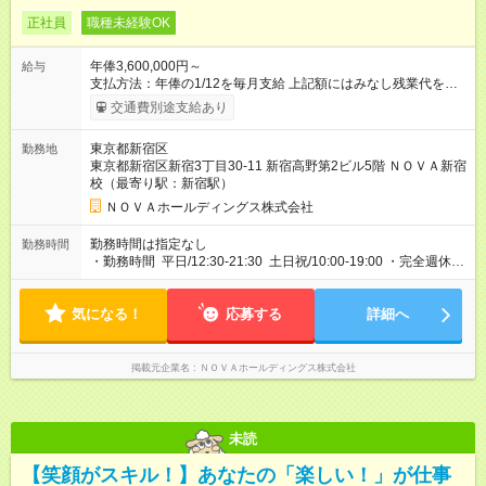
正社員
職種未経験OK
年俸3,600,000円～
給与
支払方法：年俸の1/12を毎月支給 上記額にはみなし残業代を含
みます。※超過分は全額支給いたします。 みなし残業代 30,000
交通費別途支給あり
円／月 みなし残業時間 15時間／月 ●年俸制給与 年収360万円～
を12分割し、月々のお給料としてお支払いいたします。 【試用
東京都新宿区
勤務地
期間】試用期間あり 試用期間の長さ：1ヶ月 ※ 雇用形態と給与
東京都新宿区新宿3丁目30‐11 新宿高野第2ビル5階 ＮＯＶＡ新宿
に、本採用時と異なる部分があります。 雇用形態：インターン
校（最寄り駅：新宿駅）
シップ 給与：時給 1,400円以上 月途中での入社の場合、その月
の月末まではインターンとして勤務
ＮＯＶＡホールディングス株式会社
勤務時間は指定なし
勤務時間
・勤務時間 平日/12:30-21:30 土日祝/10:00-19:00 ・完全週休2
日制 ※曜日固定 ・有給休暇あり ・年末年始、春季夏季休暇あり
気になる！
応募する
詳細へ
掲載元企業名
ＮＯＶＡホールディングス株式会社
未読
【笑顔がスキル！】あなたの「楽しい！」が仕事