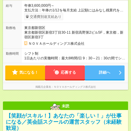
年俸3,600,000円～
給与
支払方法：年俸の1/12を毎月支給 上記額にはみなし残業代を含
みます。※超過分は全額支給いたします。 みなし残業代 30,000
交通費別途支給あり
円／月 みなし残業時間 15時間／月 ★頑張りが収入に直結！イン
センティブ。 ―――――――――――― 校舎の目標達成度な
東京都新宿区
勤務地
ど、成果に応じて年2回インセンティブを支給します。一般職の
東京都新宿区新宿3丁目30-11 新宿高野第2ビル5F，東京都，新
社員が、半期で20～30万円のインセンティブを手にした実績
宿区新宿3丁
も。頑張りが目に見える形で収入に還元されるため、高いモチ
ベーションで仕事に取り組めます。 ★毎月チャンスあり！スピ
ＮＯＶＡホールディングス株式会社
ーディな昇格。 ―――――――――――― 年1回の査定に加
え、毎月、現場の管理職が優秀な人材を役員に推薦する制度が
シフト制
勤務時間
あります。実力が認められれば、年度の途中でも昇格。実際、
1日あたりの実働時間：最大8時間/日 9：30～21：30の間でシフ
入社2～3年目でサブマネージャーへ、20代で管理職へとキャリ
ト制 ［ シフト例 ］ ・平日⇒12：30-21：30 ・土日祝⇒10：00-
アアップするケースも珍しくありません。 【試用期間】試用期
19：00 ★自分のペースで進めやすい！
間あり 試用期間の長さ：1ヶ月 ※ 雇用形態と給与に、本採用時
気になる！
―――――――――――― 一校舎を一人で担当する場合も多い
応募する
詳細へ
と異なる部分があります。 雇用形態：インターンシップ 給与：
ので、スケジュール管理はあなた次第。「今日は定時で帰っ
時給 1,400円以上 ※月途中での入社の場合、その月の月末までは
て、明日に備えよう」など、調整しやすい環境です。
インターンとして勤務になります。
掲載元企業名
ＮＯＶＡホールディングス株式会社
未読
【笑顔がスキル！】あなたの「楽しい！」が仕事
になる／英会話スクールの運営スタッフ（未経験
歓迎）