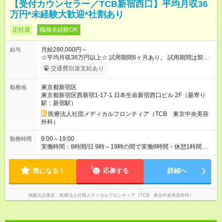
【受付カウンセラー／TCB新宿西口】平均月収36
万円*未経験大歓迎*社割あり
正社員
職種未経験OK
月給280,000円～
給与
☆平均月収36万円以上☆ 試用期間6ヶ月あり。 試用期間は契約
社員として、月給26万円となります。 ＜試用期間終了後＞ 月給
交通費別途支給あり
28万円+インセンティブ（平均8万円）+残業代等 ＝平均月収36
万円以上 ※残業手当は月給に対し1分単位で全額支給 【レアな年
東京都新宿区
勤務地
次昇給制度アリ】 年次昇給制度で毎年月給が上がっていくので
東京都新宿区西新宿1-17-1 日本生命新宿西口ビル 2F（最寄り
役職につかない場合でもしっかり昇給♪ 【試用期間】試用期間あ
駅：新宿駅）
り 試用期間の長さ：6ヶ月 ※ 雇用形態と給与に、本採用時と異
なる部分があります。 雇用形態：中途採用（契約社員） 給与：
医療法人社団メディカルフロンティア（TCB 東京中央美容
月給 260,000円以上
外科）
9:00～19:00
勤務時間
実働時間：8時間/日 9時～19時の間で実働8時間・休憩1時間
【残業ほぼ無し！】 残業月平均3時間のため、ほぼ毎日定時で退
勤♪ ディナーの予定を入れたり、買い物にも◎
気になる！
応募する
詳細へ
掲載元企業名
医療法人社団メディカルフロンティア（TCB 東京中央美容外科）