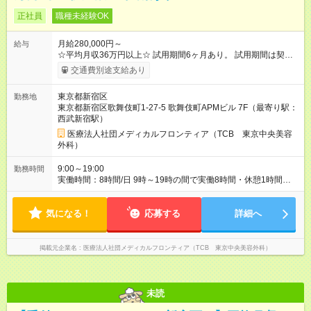
正社員
職種未経験OK
月給280,000円～
給与
☆平均月収36万円以上☆ 試用期間6ヶ月あり。 試用期間は契約
社員として、月給26万円となります。 ＜試用期間終了後＞ 月給
交通費別途支給あり
28万円+インセンティブ（平均8万円）+残業代等 ＝平均月収36
万円以上 ※残業手当は月給に対し1分単位で全額支給 【レアな年
東京都新宿区
勤務地
次昇給制度アリ】 年次昇給制度で毎年月給が上がっていくので
東京都新宿区歌舞伎町1-27-5 歌舞伎町APMビル 7F（最寄り駅：
役職につかない場合でもしっかり昇給♪ 【試用期間】試用期間あ
西武新宿駅）
り 試用期間の長さ：6ヶ月 ※ 雇用形態と給与に、本採用時と異
なる部分があります。 雇用形態：中途採用（契約社員） 給与：
医療法人社団メディカルフロンティア（TCB 東京中央美容
月給 260,000円以上
外科）
9:00～19:00
勤務時間
実働時間：8時間/日 9時～19時の間で実働8時間・休憩1時間
【残業ほぼ無し！】 残業月平均3時間のため、ほぼ毎日定時で退
勤♪ ディナーの予定を入れたり、買い物にも◎
気になる！
応募する
詳細へ
掲載元企業名
医療法人社団メディカルフロンティア（TCB 東京中央美容外科）
未読