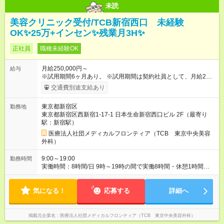
未読
美容クリニック受付/TCB新宿西口 未経験
OK✨️25万+インセン✨️残業月3H✨️
正社員
職種未経験OK
月給250,000円～
給与
※試用期間6ヶ月あり。 ※試用期間は契約社員として、月給22万
円＋各種手当となります。 ※想定年収には賞与+インセンティブ
交通費別途支給あり
を含みます。 ◆残業手当は1分単位で全額支給 【試用期間】試用
期間あり 試用期間の長さ：6ヶ月 ※ 雇用形態と給与に、本採用
東京都新宿区
勤務地
時と異なる部分があります。 雇用形態：中途採用（契約社員）
東京都新宿区西新宿1-17-1 日本生命新宿西口ビル 2F（最寄り
給与：月給 220,000円以上
駅：新宿駅）
医療法人社団メディカルフロンティア（TCB 東京中央美容
外科）
9:00～19:00
勤務時間
実働時間：8時間/日 9時～19時の間で実働8時間・休憩1時間
【残業ほぼ無し！】 残業月平均3時間のため、ほぼ毎日定時で退
勤♪ ディナーの予定を入れたり、買い物にも◎
気になる！
応募する
詳細へ
掲載元企業名
医療法人社団メディカルフロンティア（TCB 東京中央美容外科）