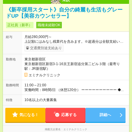
《新卒採用スタート》自分の綺麗も生活もグレー
ドUP【美容カウンセラー】
正社員（新卒）
職種未経験OK
月給280,000円～
給与
上記額にはみなし残業代を含みます。※超過分は全額支給いたし
ます。 みなし残業代 38,100円／月 みなし残業時間 23時間／月
交通費別途支給あり
◆インセンティブを支給◆ 頑張りに応じて、インセンティブ（業
績賞与）として成果を還元しています。仕事のコツを掴んで、
東京都新宿区
勤務地
【年収800万円】を記録している先輩社員も在籍しています。
東京都新宿区新宿3-1-16京王新宿追分第二ビル３階（最寄り
【試用期間】試用期間あり 試用期間の長さ：6ヶ月 ※ 雇用形態
駅：JR新宿駅）
と給与に、本採用時と異なる部分があります。 雇用形態：中途
採用（契約社員） 給与：月給 270,000円以上 上記額にはみなし
エミナルクリニック
残業代を含みます。※超過分は全額支給いたします。 みなし残
業代 36,700円／月 みなし残業時間 23時間／月
11:00～21:00
勤務時間
実働時間：8時間/日 （休憩120分） ーーーーーーーーーー ◆残
業少なめ＆通勤も楽々◆ ーーーーーーーーーー 始業時間は11時
とゆっくりなので、通勤ラッシュの中出社する大変さはありま
10名以上の大量募集
特徴
せん。また、完全予約制なので、想定外の残業なし◎無理なく私
生活との両立が叶います。
気になる！
応募する
詳細へ
掲載元企業名
エミナルクリニック