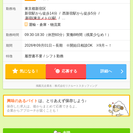
東京都新宿区
勤務地
新宿駅から徒歩14分
/
西新宿駅から徒歩5分
/
新宿(東京メトロ)駅
/
…
運輸・倉庫・物流業
09:30-18:30（休憩60分）実働8時間（残業少なめ！）
勤務時間
2026年09月01日～長期 ※開始日相談OK ※9月～！
期間
履歴書不要
/
シフト勤務
特徴
気になる！
応募する
詳細へ
掲載元企業名
株式会社リクルートスタッフィング
興味のあるバイト
は、とりあえず保存しよう♪
保存した求人は、後からまとめて応募できるよ。
企業からアプローチが届くことも！
未読