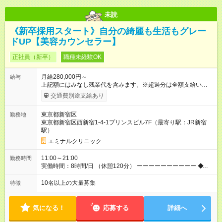
未読
《新卒採用スタート》自分の綺麗も生活もグレー
ドUP【美容カウンセラー】
正社員（新卒）
職種未経験OK
月給280,000円～
給与
上記額にはみなし残業代を含みます。※超過分は全額支給いたし
ます。 みなし残業代 38,100円／月 みなし残業時間 23時間／月
交通費別途支給あり
◆インセンティブを支給◆ 頑張りに応じて、インセンティブ（業
績賞与）として成果を還元しています。仕事のコツを掴んで、
東京都新宿区
勤務地
【年収800万円】を記録している先輩社員も在籍しています。
東京都新宿区西新宿1-4-1プリンスビル7F（最寄り駅：JR新宿
【試用期間】試用期間あり 試用期間の長さ：6ヶ月 ※ 雇用形態
駅）
と給与に、本採用時と異なる部分があります。 雇用形態：中途
採用（契約社員） 給与：月給 270,000円以上 上記額にはみなし
エミナルクリニック
残業代を含みます。※超過分は全額支給いたします。 みなし残
業代 36,700円／月 みなし残業時間 23時間／月
11:00～21:00
勤務時間
実働時間：8時間/日 （休憩120分） ーーーーーーーーーー ◆残
業少なめ＆通勤も楽々◆ ーーーーーーーーーー 始業時間は11時
とゆっくりなので、通勤ラッシュの中出社する大変さはありま
10名以上の大量募集
特徴
せん。また、完全予約制なので、想定外の残業なし◎無理なく私
生活との両立が叶います。
気になる！
応募する
詳細へ