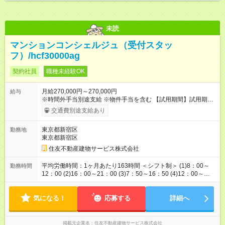
未読
マンションコンシェルジュ（受付スタッ
フ）/hcf30000ag
契約社員
職種未経験OK
月給270,000円～270,000円
給与
※時間外手当別途支給 ※物件手当を含む 【試用期間】試用期間
あり 試用期間の長さ：3ヶ月 雇用形態、給与は本採用時と同じ
交通費別途支給あり
です。
東京都新宿区
勤務地
東京都新宿区
住友不動産建物サービス株式会社
平均労働時間：1ヶ月あたり163時間 ＜シフト制＞ (1)8：00～
勤務時間
12：00 (2)16：00～21：00 (3)7：50～16：50 (4)12：00～
21：00 (5)8：00～21：00 など ※勤務時間は物件や状況によ
り異なります。 ※記載の時間帯はあくまでも参考例で、複数の
気になる！
シフトにご対応いただきます。 ※2月は160時間 平均労働時間：
応募する
詳細へ
1ヶ月あたり163時間 ＜シフト制＞ (1)8：00～12：00 (2)16：
00～21：00 (3)7：50～16：50 (4)12：00～21：00 (5)8：00～
21：00 など ※勤務時間は物件や状況により異なります。 ※記
掲載元企業名
住友不動産建物サービス株式会社