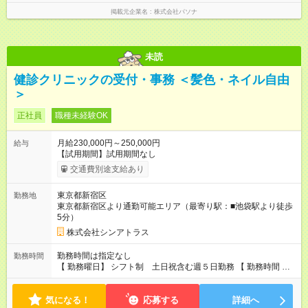
掲載元企業名
株式会社パソナ
未読
健診クリニックの受付・事務 ＜髪色・ネイル自由
＞
正社員
職種未経験OK
月給230,000円～250,000円
給与
【試用期間】試用期間なし
交通費別途支給あり
東京都新宿区
勤務地
東京都新宿区より通勤可能エリア（最寄り駅：■池袋駅より徒歩
5分）
株式会社シンアトラス
勤務時間は指定なし
勤務時間
【 勤務曜日】 シフト制 土日祝含む週５日勤務 【 勤務時間 】
・ 9：00～20：00（実働8h／休憩１h） ※残業ほとんどありま
せん（残業代支給）
気になる！
応募する
詳細へ