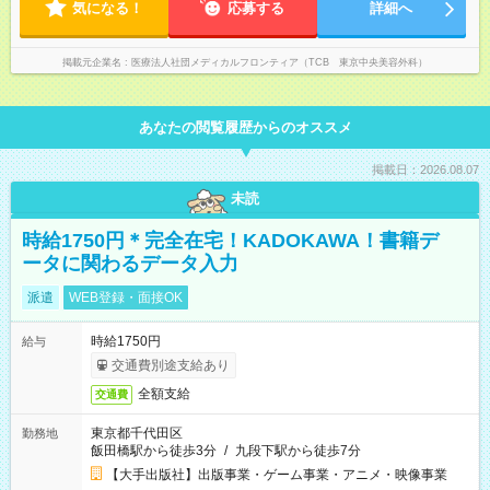
気になる！
応募する
詳細へ
掲載元企業名
医療法人社団メディカルフロンティア（TCB 東京中央美容外科）
あなたの閲覧履歴からのオススメ
掲載日：2026.08.07
未読
時給1750円＊完全在宅！KADOKAWA！書籍デ
ータに関わるデータ入力
派遣
WEB登録・面接OK
時給1750円
給与
交通費別途支給あり
全額支給
交通費
東京都千代田区
勤務地
飯田橋駅から徒歩3分
/
九段下駅から徒歩7分
【大手出版社】出版事業・ゲーム事業・アニメ・映像事業