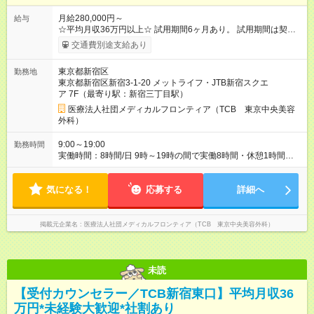
月給280,000円～
給与
☆平均月収36万円以上☆ 試用期間6ヶ月あり。 試用期間は契約
社員として、月給26万円となります。 ＜試用期間終了後＞ 月給
交通費別途支給あり
28万円+インセンティブ（平均8万円）+残業代等 ＝平均月収36
万円以上 ※残業手当は月給に対し1分単位で全額支給 【レアな年
東京都新宿区
勤務地
次昇給制度アリ】 年次昇給制度で毎年月給が上がっていくので
東京都新宿区新宿3-1-20 メットライフ・JTB新宿スクエ
役職につかない場合でもしっかり昇給♪ 【試用期間】試用期間あ
ア 7F（最寄り駅：新宿三丁目駅）
り 試用期間の長さ：6ヶ月 ※ 雇用形態と給与に、本採用時と異
なる部分があります。 雇用形態：中途採用（契約社員） 給与：
医療法人社団メディカルフロンティア（TCB 東京中央美容
月給 260,000円以上
外科）
9:00～19:00
勤務時間
実働時間：8時間/日 9時～19時の間で実働8時間・休憩1時間
【残業ほぼ無し！】 残業月平均3時間のため、ほぼ毎日定時で退
勤♪ ディナーの予定を入れたり、買い物にも◎
気になる！
応募する
詳細へ
掲載元企業名
医療法人社団メディカルフロンティア（TCB 東京中央美容外科）
未読
【受付カウンセラー／TCB新宿東口】平均月収36
万円*未経験大歓迎*社割あり