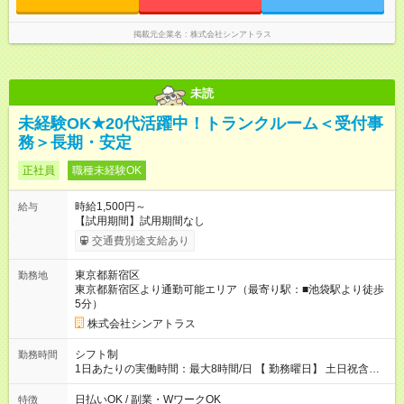
掲載元企業名
株式会社シンアトラス
未読
未経験OK★20代活躍中！トランクルーム＜受付事
務＞長期・安定
正社員
職種未経験OK
時給1,500円～
給与
【試用期間】試用期間なし
交通費別途支給あり
東京都新宿区
勤務地
東京都新宿区より通勤可能エリア（最寄り駅：■池袋駅より徒歩
5分）
株式会社シンアトラス
シフト制
勤務時間
1日あたりの実働時間：最大8時間/日 【 勤務曜日】 土日祝含む
シフト制 【 勤務時間 】 ・ 9：30～20：00 の間でシフト制（休
憩１h） ※残業はほとんどありません
日払いOK / 副業・WワークOK
特徴