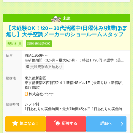
載の時間帯はあくまでも参考例で、複数のシフトにご対応いた
だきます。 ※2月は160時間
未読
【未経験OK！/20～30代活躍中/日曜休み/残業ほぼ
無し】大手空調メーカーのショールームスタッフ
契約社員
職種未経験OK
時給1,950円～
給与
※研修期間（3か月～最大6か月）：時給1,790円 ※語学（英語・
中国語）対応が可能な場合は、プラス時給あり。 ◆月収例：月
交通費別途支給あり
収30万2250円(時給1,950円×実働7.75時間×20日勤務) ◆年収
例：362万円 ～～1日の業務の流れ～～ 9：35 出社・朝礼 9：
東京都新宿区
勤務地
45 開館準備 10：00 開館 10：00～12：00 接客・PC入力
東京都新宿区西新宿2-4-1 新宿NSビル1F（最寄り駅：新宿駅、
12：00～13：00 休憩 13：00～15：00 法人向けツアー 15：
都庁前駅）
00～17：00 接客・製品学習 17：00 翌日準備 17：30 閉館 機
器の立下げ 17：50 夕礼 18：15 退勤 【試用期間】試用期間な
株式会社パソナ
し
シフト制
勤務時間
1日あたりの実働時間：最大7時間45分/日 1日あたりの実働時
間：7時間45分 ※シフト時間 09：30～18：15（休憩1時間）
※残業：月平均5時間以下（残業はほぼなし）
気になる！
応募する
詳細へ