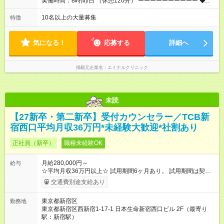
実働時間：8時間/日 （休憩120分） ーーーーーーーーーー ◆残
業少なめ＆通勤も楽々◆ ーーーーーーーーーー 始業時間は11時
とゆっくりなので、通勤ラッシュの中出社する大変さはありま
10名以上の大量募集
特徴
せん。また、完全予約制なので、想定外の残業なし◎無理なく私
生活との両立が叶います。
気になる！
応募する
詳細へ
掲載元企業名
エミナルクリニック
未読
【27新卒・第二新卒】受付カウンセラー／TCB新
宿西口平均月収36万円*未経験大歓迎*社割あり
正社員（新卒）
職種未経験OK
月給280,000円～
給与
☆平均月収36万円以上☆ 試用期間6ヶ月あり。 試用期間は契約
社員として、月給26万円となります。 ＜試用期間終了後＞ 月給
交通費別途支給あり
28万円+インセンティブ（平均8万円）+残業代等 ＝平均月収36
万円以上 ※残業手当は月給に対し1分単位で全額支給 【レアな年
東京都新宿区
勤務地
次昇給制度アリ】 年次昇給制度で毎年月給が上がっていくので
東京都新宿区西新宿1-17-1 日本生命新宿西口ビル 2F（最寄り
役職につかない場合でもしっかり昇給♪ 【試用期間】試用期間あ
駅：新宿駅）
り 試用期間の長さ：6ヶ月 ※ 雇用形態と給与に、本採用時と異