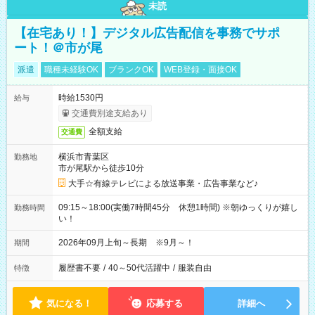
未読
【在宅あり！】デジタル広告配信を事務でサポ
ート！＠市が尾
派遣
職種未経験OK
ブランクOK
WEB登録・面接OK
時給1530円
給与
交通費別途支給あり
全額支給
交通費
横浜市青葉区
勤務地
市が尾駅から徒歩10分
大手☆有線テレビによる放送事業・広告事業など♪
09:15～18:00(実働7時間45分 休憩1時間) ※朝ゆっくりが嬉し
勤務時間
い！
2026年09月上旬～長期 ※9月～！
期間
履歴書不要
/
40～50代活躍中
/
服装自由
特徴
気になる！
応募する
詳細へ