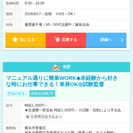
9:00～18:00
勤務時間
2026/8/17～長期 ※8月～OK！
期間
履歴書不要
/
40～50代活躍中
/
服装自由
特徴
気になる！
応募する
詳細へ
未読
マニュアル通りに簡単WORK◆未経験から好き
な時にお仕事できる！単発OK◎試験監督
アルバイト
職種未経験OK
時給1,300円～
給与
★交通費一部支給 時給1,300円～ ※試験・役割により手当あり
※勤務回数により昇給あり 【即給（前払い）オプションあ
交通費別途支給あり
り！】 希望される場合、勤務から1週間ほどで給与の一部を受け
取れます。 ※手数料418円がかかります。 【過去試験日の収入
横浜市青葉区
勤務地
例】 ・河合塾模擬試験 8:30～17:30（休憩1時間） 時給1,300円
神奈川県横浜市青葉区あざみ野（最寄り駅：あざみ野駅）