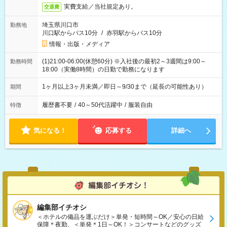
実費支給／当社規定あり。
交通費
埼玉県川口市
勤務地
川口駅からバス10分
/
赤羽駅からバス10分
情報・出版・メディア
(1)21:00-06:00(休憩60分) ※入社後の最初2～3週間は9:00～
勤務時間
18:00（実働8時間）の日勤で勤務になります
1ヶ月以上3ヶ月未満／即日～9/30まで（延長の可能性あり）
期間
履歴書不要
/
40～50代活躍中
/
服装自由
特徴
気になる！
応募する
詳細へ
編集部イチオシ
＜ホテルの備品を運ぶだけ＞単発・短時間～OK／安心の日給
保障＊夜勤、＜単発＊1日～OK！＞コンサートなどのグッズ