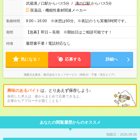
武蔵溝ノ口駅からバス5分
/
溝の口駅
からバス5分
医薬品・機能性素材関連メーカー
9:00～16:00 ※休憩は60分。※表記のうち実働5時間です。
勤務時間
【急募】即日～長期 ※開始日はご相談可能です！
期間
履歴書不要
/
電話対応なし
特徴
気になる！
応募する
詳細へ
掲載元企業名
株式会社スタッフサービス（神奈川・千葉・埼玉エリア）
興味のあるバイト
は、とりあえず保存しよう♪
保存した求人は、後からまとめて応募できるよ。
企業からアプローチが届くことも！
あなたの閲覧履歴からのオススメ
掲載日：2026.08.06