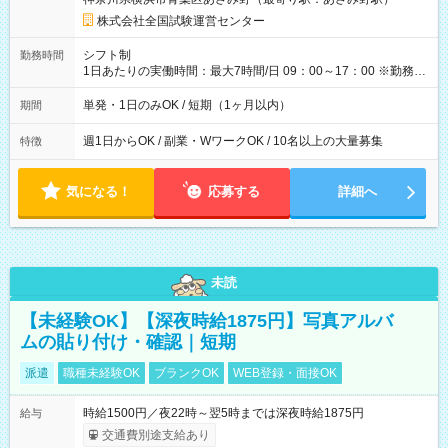
×8時間＝日収10,400円＋交通費 ※当日の役割により時給＋100
円の場合あり ・国家試験 7:00～13:30（休憩なし） 時給1,300
株式会社全国試験運営センター
円（役割手当＋100円）×6時間＝日収8,400円＋交通費 【試用期
間】試用期間なし
シフト制
勤務時間
1日あたりの実働時間：最大7時間/日 09：00～17：00 ※勤務時
間は 試験により異なります。
単発・1日のみOK / 短期（1ヶ月以内）
期間
週1日からOK / 副業・WワークOK / 10名以上の大量募集
特徴
気になる！
応募する
詳細へ
未読
【未経験OK】【深夜時給1875円】写真アルバ
ムの貼り付け・確認｜短期
派遣
職種未経験OK
ブランクOK
WEB登録・面接OK
時給1500円／夜22時～翌5時までは深夜時給1875円
給与
交通費別途支給あり