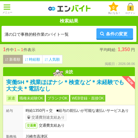
0
メニュー
気になる！
ログイン
検索結果
条件の変更
溝の口で事務的軽作業のバイト一覧
1
1,350
件中
1
～
1
件表示
平均時給:
円
新着順
時給順
人気順
掲載日：2026.08.06
未読
NEW
実働5H＊残業ほぼナシ＊検査など＊未経験でも
大丈夫＊電話なし
派遣
職種未経験OK
ブランクOK
WEB登録・面接OK
時給1350円＋交 ■給与の前払いが可能な速払いサービスあり
給与
交通費別途支給あり
交通費支給あり
交通費
川崎市高津区
勤務地