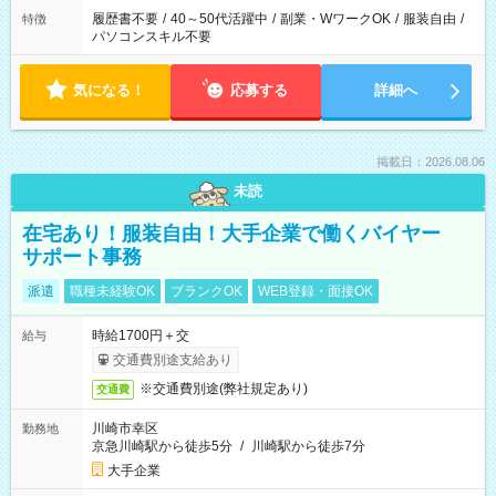
履歴書不要
/
40～50代活躍中
/
副業・WワークOK
/
服装自由
/
特徴
パソコンスキル不要
気になる！
応募する
詳細へ
掲載日：2026.08.06
未読
在宅あり！服装自由！大手企業で働くバイヤー
サポート事務
派遣
職種未経験OK
ブランクOK
WEB登録・面接OK
時給1700円＋交
給与
交通費別途支給あり
※交通費別途(弊社規定あり)
交通費
川崎市幸区
勤務地
京急川崎駅から徒歩5分
/
川崎駅から徒歩7分
大手企業