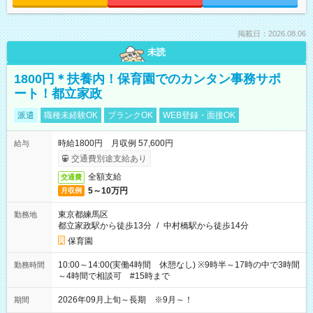
掲載日：2026.08.06
未読
1800円＊扶養内！保育園でのカンタン事務サポ
ート！都立家政
派遣
職種未経験OK
ブランクOK
WEB登録・面接OK
時給1800円 月収例 57,600円
給与
交通費別途支給あり
全額支給
交通費
5～10万円
月収例
東京都練馬区
勤務地
都立家政駅から徒歩13分
/
中村橋駅から徒歩14分
保育園
10:00～14:00(実働4時間 休憩なし) ※9時半～17時の中で3時間
勤務時間
～4時間で相談可 #15時まで
2026年09月上旬～長期 ※9月～！
期間