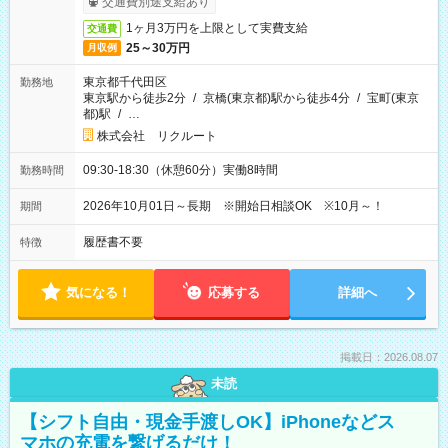
交通費別途支給あり
1ヶ月3万円を上限として実費支給
交通費
25～30万円
月収例
東京都千代田区
勤務地
東京駅から徒歩2分
/
京橋(東京都)駅から徒歩4分
/
宝町(東京
都)駅
/
…
株式会社 リクルート
09:30-18:30（休憩60分）実働8時間
勤務時間
2026年10月01日～長期 ※開始日相談OK ※10月～！
期間
履歴書不要
特徴
気になる！
応募する
詳細へ
掲載日：2026.08.07
未読
【シフト自由・現金手渡しOK】iPhoneなどス
マホの充電を繋げるだけ！