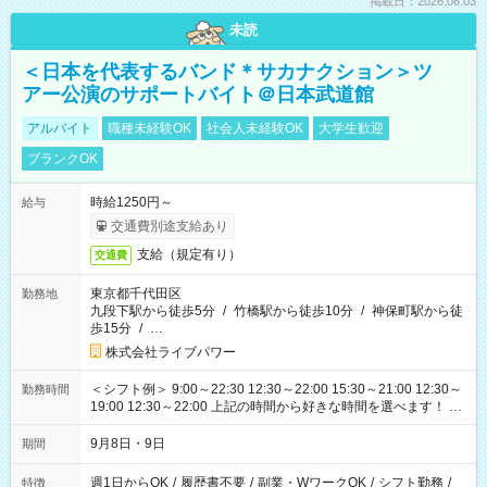
掲載日：2026.08.03
未読
＜日本を代表するバンド＊サカナクション＞ツ
アー公演のサポートバイト＠日本武道館
アルバイト
職種未経験OK
社会人未経験OK
大学生歓迎
ブランクOK
時給1250円～
給与
交通費別途支給あり
支給（規定有り）
交通費
東京都千代田区
勤務地
九段下駅から徒歩5分
/
竹橋駅から徒歩10分
/
神保町駅から徒
歩15分
/
…
株式会社ライブパワー
＜シフト例＞ 9:00～22:30 12:30～22:00 15:30～21:00 12:30～
勤務時間
19:00 12:30～22:00 上記の時間から好きな時間を選べます！ ※
時間は変更となる可能性があります
9月8日・9日
期間
週1日からOK
/
履歴書不要
/
副業・WワークOK
/
シフト勤務
/
特徴