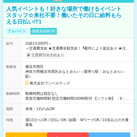
人気イベントも！好きな場所で働けるイベント
スタッフ☆来社不要！働いたその日に給料もら
える日払い/T1
アルバイト
職種未経験OK
日給13,000円～
給与
＋交通費支給 ★交通費全額支給！ ┗案件により規定あり ★日払
いOK！（規定あり） ┗働いたその日に現金GET♪ お仕事後はコ
交通費別途支給あり
ンビニATMから 日払い分を引き落とせます！ 【試用期間】試
用期間なし
横浜市西区
勤務地
神奈川県横浜市西区みなとみらい（最寄り駅：みなとみらい
駅）
株式会社ワンベルウッズ
勤務時間は指定なし
勤務時間
変形労働時間制 想定労働時間160時間/月 【シフト例】 ・8：00
～21：00
単発・1日のみOK
期間
週1日からOK / 日払いOK / 副業・WワークOK / 10名以上の大量
特徴
募集