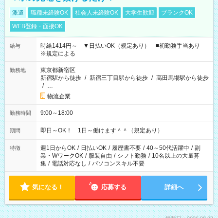
派遣
職種未経験OK
社会人未経験OK
大学生歓迎
ブランクOK
WEB登録・面接OK
時給1414円～ ▼日払いOK（規定あり） ■初勤務手当あり
給与
※規定による
東京都新宿区
勤務地
新宿駅から徒歩
/
新宿三丁目駅から徒歩
/
高田馬場駅から徒歩
/
…
物流企業
9:00～18:00
勤務時間
即日～OK！ 1日～働けます＾＾（規定あり）
期間
週1日からOK
/
日払いOK
/
履歴書不要
/
40～50代活躍中
/
副
特徴
業・WワークOK
/
服装自由
/
シフト勤務
/
10名以上の大量募
集
/
電話対応なし
/
パソコンスキル不要
気になる！
応募する
詳細へ