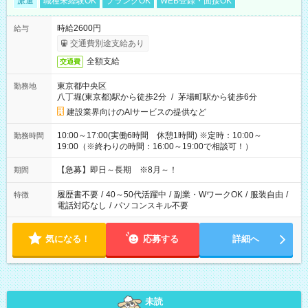
派遣
職種未経験OK
ブランクOK
WEB登録・面接OK
時給2600円
給与
交通費別途支給あり
全額支給
交通費
東京都中央区
勤務地
八丁堀(東京都)駅から徒歩2分
/
茅場町駅から徒歩6分
建設業界向けのAIサービスの提供など
10:00～17:00(実働6時間 休憩1時間) ※定時：10:00～
勤務時間
19:00（※終わりの時間：16:00～19:00で相談可！）
【急募】即日～長期 ※8月～！
期間
履歴書不要
/
40～50代活躍中
/
副業・WワークOK
/
服装自由
/
特徴
電話対応なし
/
パソコンスキル不要
気になる！
応募する
詳細へ
未読