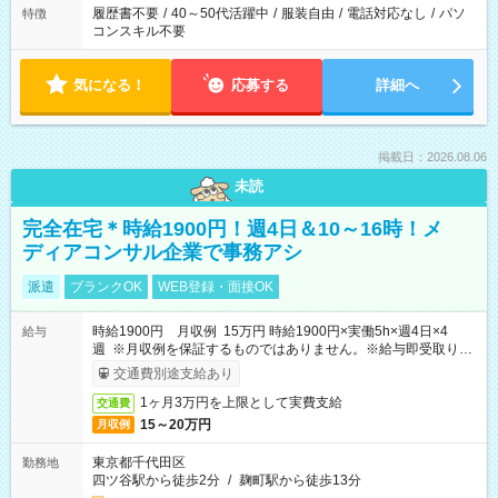
履歴書不要
/
40～50代活躍中
/
服装自由
/
電話対応なし
/
パソ
特徴
コンスキル不要
気になる！
応募する
詳細へ
掲載日：2026.08.06
未読
完全在宅＊時給1900円！週4日＆10～16時！メ
ディアコンサル企業で事務アシ
派遣
ブランクOK
WEB登録・面接OK
時給1900円 月収例 15万円 時給1900円×実働5h×週4日×4
給与
週 ※月収例を保証するものではありません。※給与即受取りサ
ービス利用可（利用条件有）
交通費別途支給あり
1ヶ月3万円を上限として実費支給
交通費
15～20万円
月収例
東京都千代田区
勤務地
四ツ谷駅から徒歩2分
/
麹町駅から徒歩13分