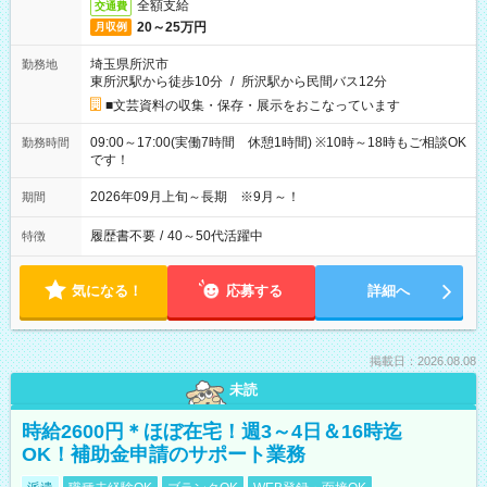
全額支給
交通費
20～25万円
月収例
埼玉県所沢市
勤務地
東所沢駅から徒歩10分
/
所沢駅から民間バス12分
■文芸資料の収集・保存・展示をおこなっています
09:00～17:00(実働7時間 休憩1時間) ※10時～18時もご相談OK
勤務時間
です！
2026年09月上旬～長期 ※9月～！
期間
履歴書不要
/
40～50代活躍中
特徴
気になる！
応募する
詳細へ
掲載日：2026.08.08
未読
時給2600円＊ほぼ在宅！週3～4日＆16時迄
OK！補助金申請のサポート業務