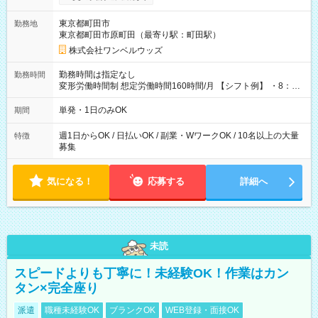
ンビニATMから 日払い分を引き落とせます！ 【試用期間】試
用期間なし
東京都町田市
勤務地
東京都町田市原町田（最寄り駅：町田駅）
株式会社ワンベルウッズ
勤務時間は指定なし
勤務時間
変形労働時間制 想定労働時間160時間/月 【シフト例】 ・8：00
～21：00
単発・1日のみOK
期間
週1日からOK / 日払いOK / 副業・WワークOK / 10名以上の大量
特徴
募集
気になる！
応募する
詳細へ
未読
スピードよりも丁寧に！未経験OK！作業はカン
タン×完全座り
派遣
職種未経験OK
ブランクOK
WEB登録・面接OK