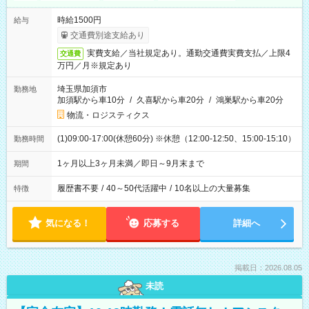
時給1500円
給与
交通費別途支給あり
実費支給／当社規定あり。通勤交通費実費支払／上限4
交通費
万円／月※規定あり
埼玉県加須市
勤務地
加須駅から車10分
/
久喜駅から車20分
/
鴻巣駅から車20分
物流・ロジスティクス
(1)09:00-17:00(休憩60分) ※休憩（12:00-12:50、15:00-15:10）
勤務時間
1ヶ月以上3ヶ月未満／即日～9月末まで
期間
履歴書不要
/
40～50代活躍中
/
10名以上の大量募集
特徴
気になる！
応募する
詳細へ
掲載日：2026.08.05
未読