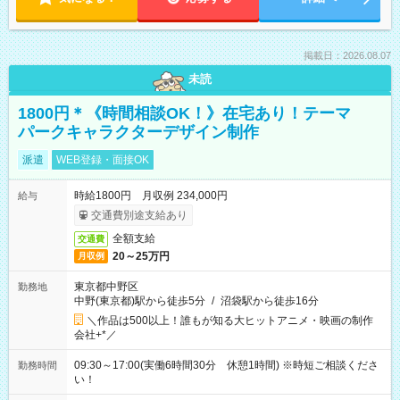
掲載日：2026.08.07
未読
1800円＊《時間相談OK！》在宅あり！テーマ
パークキャラクターデザイン制作
派遣
WEB登録・面接OK
時給1800円 月収例 234,000円
給与
交通費別途支給あり
全額支給
交通費
20～25万円
月収例
東京都中野区
勤務地
中野(東京都)駅から徒歩5分
/
沼袋駅から徒歩16分
＼作品は500以上！誰もが知る大ヒットアニメ・映画の制作
会社+*／
09:30～17:00(実働6時間30分 休憩1時間) ※時短ご相談くださ
勤務時間
い！