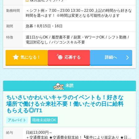
株式会社ライブパワー
＜シフト例＞ 7:00～23:00 13:30～22:00 上記の時間から好きな
勤務時間
時間を選べます！ ※時間は変更となる可能性があります
急募！8月15日・16日
期間
週1日からOK
/
履歴書不要
/
副業・WワークOK
/
シフト勤務
/
特徴
電話対応なし
/
パソコンスキル不要
気になる！
応募する
詳細へ
未読
ちいさいかわいいキャラのイベントも！好きな
場所で働ける☆来社不要！働いたその日に給料
もらえる◎/T1
アルバイト
職種未経験OK
日給13,000円～
給与
＋交通費支給 ★交通費全額支給！ ┗案件により規定あり ★日払