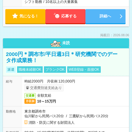
シフト勤務
/
10名以上の大量募集
気になる！
応募する
詳細へ
掲載日：2026.08.06
未読
2000円＊調布市/平日週3日＊研究機関でのデー
タ作成業務！
派遣
職種未経験OK
ブランクOK
WEB登録・面接OK
時給2000円 月収例 120,000円
給与
交通費別途支給あり
全額支給
交通費
10～15万円
月収例
東京都調布市
勤務地
仙川駅から民間バス20分
/
三鷹駅から民間バス20分
消防・防災に関する財団法人