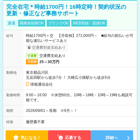
完全在宅＊時給1700円！16時定時！契約状況の
更新・修正など事務サポート
派遣
職種未経験OK
ブランクOK
WEB登録・面接OK
時給1700円＋交 【月収例】272,000円～ ■給与の前払いが可
給与
能な速払いサービスあり
交通費別途支給あり
交通費支給あり
交通費
25～30万円
月収例
東京都品川区
勤務地
五反田駅から徒歩7分
/
大崎広小路駅から徒歩5分
情報通信会社
9:00～16:00 ※休憩60分。10時～18時・10時～19時も相談可
勤務時間
能です。
2026/09/01～長期 ※9月～！
期間
履歴書不要
特徴
気になる！
応募する
詳細へ