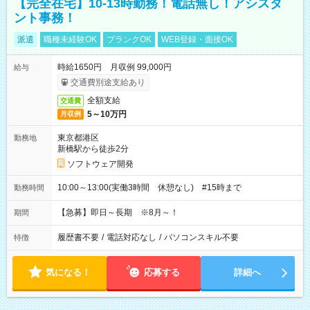
【完全在宅】10-13時勤務！電話無し！アシスタ
ント事務！
派遣
職種未経験OK
ブランクOK
WEB登録・面接OK
時給1650円 月収例 99,000円
給与
交通費別途支給あり
全額支給
交通費
5～10万円
月収例
東京都港区
勤務地
新橋駅から徒歩2分
ソフトウェア開発
10:00～13:00(実働3時間 休憩なし) #15時まで
勤務時間
【急募】即日～長期 ※8月～！
期間
履歴書不要
/
電話対応なし
/
パソコンスキル不要
特徴
気になる！
応募する
詳細へ