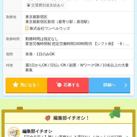
いOK！（規定あり） ┗働いたその日に現金GET♪ お仕事後はコ
交通費別途支給あり
ンビニATMから 日払い分を引き落とせます！ 【試用期間】試
用期間なし
東京都新宿区
勤務地
東京都新宿区新宿（最寄り駅：新宿駅）
株式会社ワンベルウッズ
勤務時間は指定なし
勤務時間
変形労働時間制 想定労働時間160時間/月 【シフト例】 ・8：00
～21：00
単発・1日のみOK
期間
週1日からOK / 日払いOK / 副業・WワークOK / 10名以上の大量
特徴
募集
気になる！
応募する
詳細へ
編集部イチオシ