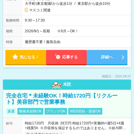
大手町(東京都)駅から徒歩1分
/
東京駅から徒歩10分
マスコミ関連
9:30～17:30
勤務時間
2026/9/1～長期 ※9月～OK！
期間
履歴書不要
/
服装自由
特徴
気になる！
応募する
詳細へ
掲載日：2026.08.07
未読
完全在宅＊未経験OK！時給1720円【リクルー
ト】美容部門で営業事務
派遣
職種未経験OK
ブランクOK
WEB登録・面接OK
時給1720円 月収例 28万円 時給1720円×実働8h×週5日×4週
給与
+残業5h ※月収例を保証するものではありません。※給与即受
取りサービス利用可（利用条件有）