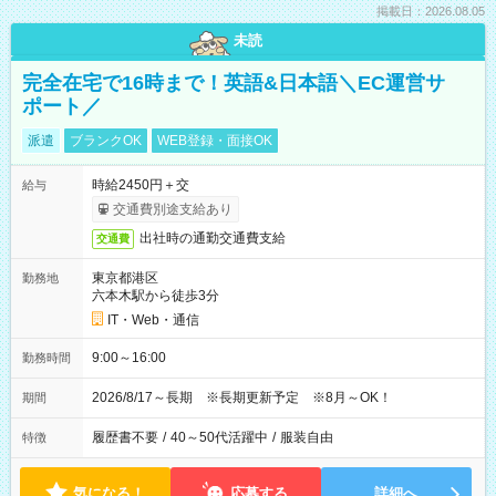
掲載日：2026.08.05
未読
完全在宅で16時まで！英語&日本語＼EC運営サ
ポート／
派遣
ブランクOK
WEB登録・面接OK
時給2450円＋交
給与
交通費別途支給あり
出社時の通勤交通費支給
交通費
東京都港区
勤務地
六本木駅から徒歩3分
IT・Web・通信
9:00～16:00
勤務時間
2026/8/17～長期 ※長期更新予定 ※8月～OK！
期間
履歴書不要
/
40～50代活躍中
/
服装自由
特徴
気になる！
応募する
詳細へ