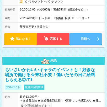
コンサルタント・シンクタンク
10:00-16:00（休憩60分）実働5時間（残業少なめ！）
勤務時間
2026年09月01日～長期 ※開始日相談OK ※9月～！
期間
履歴書不要
/
服装自由
特徴
気になる！
応募する
詳細へ
未読
ちいさいかわいいキャラのイベントも！好きな
場所で働ける☆来社不要！働いたその日に給料
もらえる◎/T1
アルバイト
職種未経験OK
日給13,000円～
給与
＋交通費支給 ★交通費全額支給！ ┗案件により規定あり ★日払
いOK！（規定あり） ┗働いたその日に現金GET♪ お仕事後はコ
交通費別途支給あり