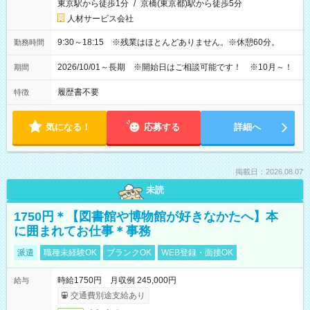
東京駅から徒歩1分
/
京橋(東京都)駅から徒歩5分
人材サービス会社
9:30～18:15 ※残業はほとんどありません。※休憩60分。
勤務時間
2026/10/01～長期 ※開始日はご相談可能です！ ※10月～！
期間
履歴書不要
特徴
気になる！
応募する
詳細へ
掲載日：2026.08.07
未読
1750円＊【図書館や博物館が好きなかたへ】本
に囲まれてお仕事＊事務
派遣
職種未経験OK
ブランクOK
WEB登録・面接OK
時給1750円 月収例 245,000円
給与
交通費別途支給あり