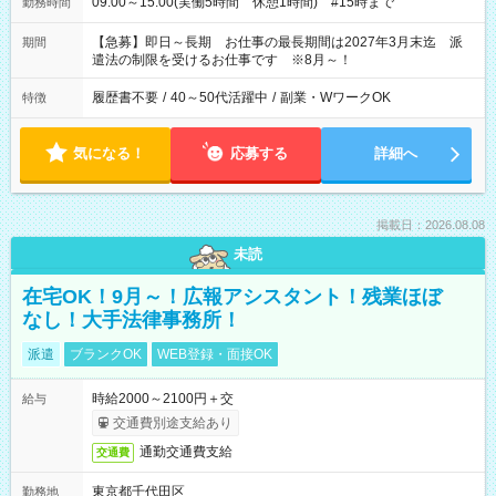
09:00～15:00(実働5時間 休憩1時間) #15時まで
勤務時間
【急募】即日～長期 お仕事の最長期間は2027年3月末迄 派
期間
遣法の制限を受けるお仕事です ※8月～！
履歴書不要
/
40～50代活躍中
/
副業・WワークOK
特徴
気になる！
応募する
詳細へ
掲載日：2026.08.08
未読
在宅OK！9月～！広報アシスタント！残業ほぼ
なし！大手法律事務所！
派遣
ブランクOK
WEB登録・面接OK
時給2000～2100円＋交
給与
交通費別途支給あり
通勤交通費支給
交通費
東京都千代田区
勤務地