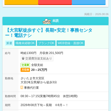
掲載日：2026.08.06
未読
【大宮駅徒歩すぐ】長期×安定！事務センタ
ー！電話ナシ
派遣
職種未経験OK
ブランクOK
WEB登録・面接OK
時給1300円 月収例 201,500円
給与
交通費別途支給あり
全額支給
交通費
20～25万円
月収例
さいたま市大宮区
勤務地
大宮(埼玉県)駅から徒歩3分
事務代行業
08:30～17:15(実働7時間45分 休憩1時間)
勤務時間
2026年08月下旬～長期 ※8月～！
期間