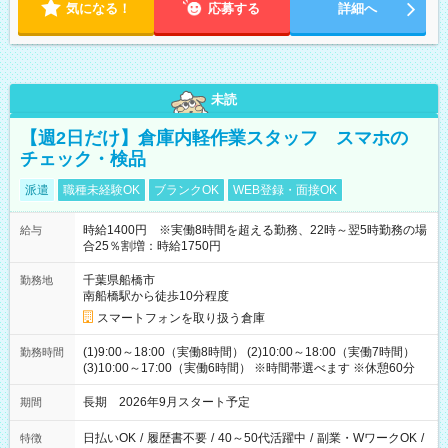
気になる！
応募する
詳細へ
未読
【週2日だけ】倉庫内軽作業スタッフ スマホの
チェック・検品
派遣
職種未経験OK
ブランクOK
WEB登録・面接OK
時給1400円 ※実働8時間を超える勤務、22時～翌5時勤務の場
給与
合25％割増：時給1750円
千葉県船橋市
勤務地
南船橋駅から徒歩10分程度
スマートフォンを取り扱う倉庫
(1)9:00～18:00（実働8時間） (2)10:00～18:00（実働7時間）
勤務時間
(3)10:00～17:00（実働6時間） ※時間帯選べます ※休憩60分
長期 2026年9月スタート予定
期間
日払いOK
/
履歴書不要
/
40～50代活躍中
/
副業・WワークOK
/
特徴