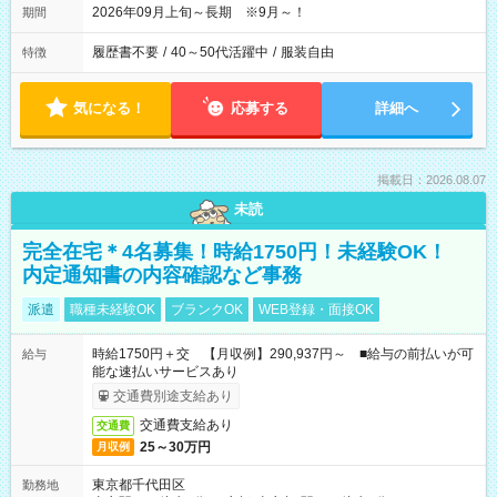
2026年09月上旬～長期 ※9月～！
期間
履歴書不要
/
40～50代活躍中
/
服装自由
特徴
気になる！
応募する
詳細へ
掲載日：2026.08.07
未読
完全在宅＊4名募集！時給1750円！未経験OK！
内定通知書の内容確認など事務
派遣
職種未経験OK
ブランクOK
WEB登録・面接OK
時給1750円＋交 【月収例】290,937円～ ■給与の前払いが可
給与
能な速払いサービスあり
交通費別途支給あり
交通費支給あり
交通費
25～30万円
月収例
東京都千代田区
勤務地