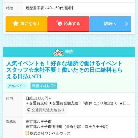
履歴書不要
/
40～50代活躍中
特徴
気になる！
応募する
詳細へ
未読
人気イベントも！好きな場所で働けるイベント
スタッフ☆来社不要！働いたその日に給料もら
える日払い/T1
アルバイト
職種未経験OK
日給13,000円～
給与
＋交通費支給 ★交通費全額支給！ ┗案件により規定あり ★日払
いOK！（規定あり） ┗働いたその日に現金GET♪ お仕事後はコ
交通費別途支給あり
ンビニATMから 日払い分を引き落とせます！ 【試用期間】試
用期間なし
東京都八王子市
勤務地
東京都八王子市明神町（最寄り駅：京王八王子駅）
株式会社ワンベルウッズ