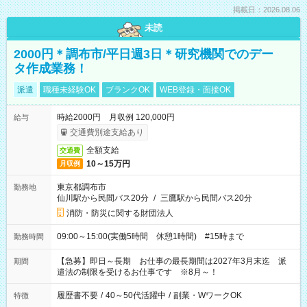
掲載日：2026.08.06
未読
2000円＊調布市/平日週3日＊研究機関でのデー
タ作成業務！
派遣
職種未経験OK
ブランクOK
WEB登録・面接OK
時給2000円 月収例 120,000円
給与
交通費別途支給あり
全額支給
交通費
10～15万円
月収例
東京都調布市
勤務地
仙川駅から民間バス20分
/
三鷹駅から民間バス20分
消防・防災に関する財団法人
09:00～15:00(実働5時間 休憩1時間) #15時まで
勤務時間
【急募】即日～長期 お仕事の最長期間は2027年3月末迄 派
期間
遣法の制限を受けるお仕事です ※8月～！
履歴書不要
/
40～50代活躍中
/
副業・WワークOK
特徴