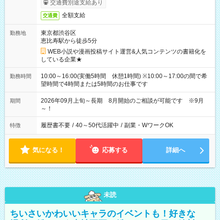
交通費別途支給あり
全額支給
交通費
東京都渋谷区
勤務地
恵比寿駅から徒歩5分
WEB小説や漫画投稿サイト運営&人気コンテンツの書籍化を
している企業★
10:00～16:00(実働5時間 休憩1時間) ※10:00～17:00の間で希
勤務時間
望時間で4時間または5時間のお仕事です
2026年09月上旬～長期 8月開始のご相談が可能です ※9月
期間
～！
履歴書不要
/
40～50代活躍中
/
副業・WワークOK
特徴
気になる！
応募する
詳細へ
未読
ちいさいかわいいキャラのイベントも！好きな