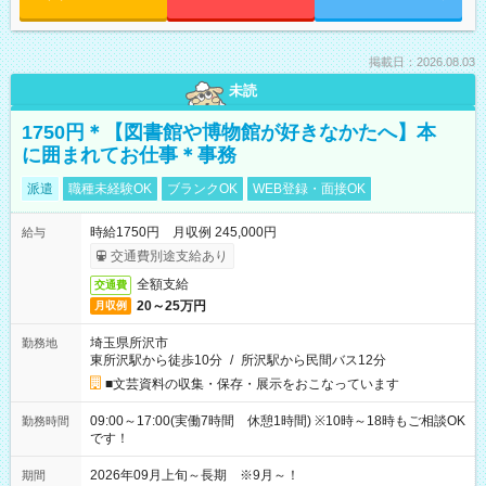
掲載日：2026.08.03
未読
1750円＊【図書館や博物館が好きなかたへ】本
に囲まれてお仕事＊事務
派遣
職種未経験OK
ブランクOK
WEB登録・面接OK
時給1750円 月収例 245,000円
給与
交通費別途支給あり
全額支給
交通費
20～25万円
月収例
埼玉県所沢市
勤務地
東所沢駅から徒歩10分
/
所沢駅から民間バス12分
■文芸資料の収集・保存・展示をおこなっています
09:00～17:00(実働7時間 休憩1時間) ※10時～18時もご相談OK
勤務時間
です！
2026年09月上旬～長期 ※9月～！
期間