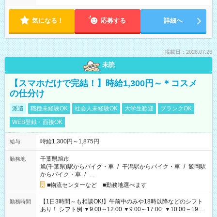
気になる！
応募する
詳細へ
掲載日：2026.07.26
未読
【スマホだけで完結！】時給1,300円～＊コスメ
の仕分け
派遣
職種未経験OK
社会人未経験OK
大学生歓迎
ブランクOK
WEB登録・面接OK
時給1,300円～1,875円
給与
千葉県旭市
勤務地
旭(千葉県)駅からバイク・車
/
干潟駅からバイク・車
/
飯岡駅
からバイク・車
/
…
■物流センターなど ■勤務地選べます
【1日3時間～も相談OK!】午前中のみや18時以降などのシフト
勤務時間
あり！ シフト例 ▼9:00～12:00 ▼9:00～17:00 ▼10:00～19:00