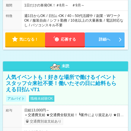
▼18:00～21:00
1日だけの単発OK！＃8月～ ＃9月～
期間
週1日からOK
/
日払いOK
/
40～50代活躍中
/
副業・Wワーク
特徴
OK
/
服装自由
/
シフト勤務
/
10名以上の大量募集
/
電話対応な
し
/
パソコンスキル不要
気になる！
応募する
詳細へ
未読
人気イベントも！好きな場所で働けるイベント
スタッフ☆来社不要！働いたその日に給料もら
える日払い/T1
アルバイト
職種未経験OK
日給13,000円～
給与
＋交通費支給 ★交通費全額支給！ ┗案件により規定あり ★日払
いOK！（規定あり） ┗働いたその日に現金GET♪ お仕事後はコ
交通費別途支給あり
ンビニATMから 日払い分を引き落とせます！ 【試用期間】試
用期間なし