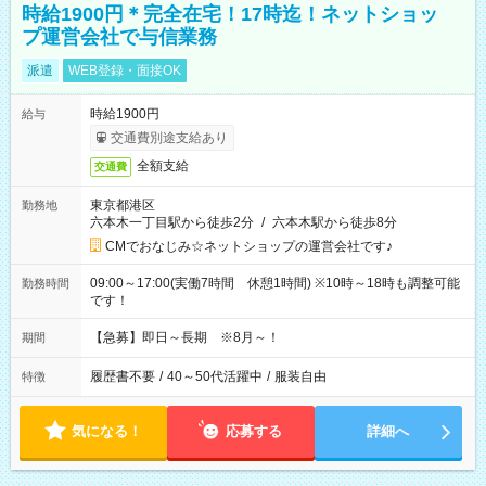
時給1900円＊完全在宅！17時迄！ネットショッ
プ運営会社で与信業務
派遣
WEB登録・面接OK
時給1900円
給与
交通費別途支給あり
全額支給
交通費
東京都港区
勤務地
六本木一丁目駅から徒歩2分
/
六本木駅から徒歩8分
CMでおなじみ☆ネットショップの運営会社です♪
09:00～17:00(実働7時間 休憩1時間) ※10時～18時も調整可能
勤務時間
です！
【急募】即日～長期 ※8月～！
期間
履歴書不要
/
40～50代活躍中
/
服装自由
特徴
気になる！
応募する
詳細へ