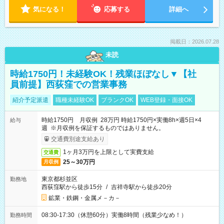
気になる！
応募する
詳細へ
掲載日：2026.07.28
未読
時給1750円！未経験OK！残業ほぼなし▼【社
員前提】西荻窪での営業事務
紹介予定派遣
職種未経験OK
ブランクOK
WEB登録・面接OK
時給1750円 月収例 28万円 時給1750円×実働8h×週5日×4
給与
週 ※月収例を保証するものではありません。
交通費別途支給あり
1ヶ月3万円を上限として実費支給
交通費
25～30万円
月収例
東京都杉並区
勤務地
西荻窪駅から徒歩15分
/
吉祥寺駅から徒歩20分
鉱業・鉄鋼・金属メ－カ－
08:30-17:30（休憩60分）実働8時間（残業少なめ！）
勤務時間