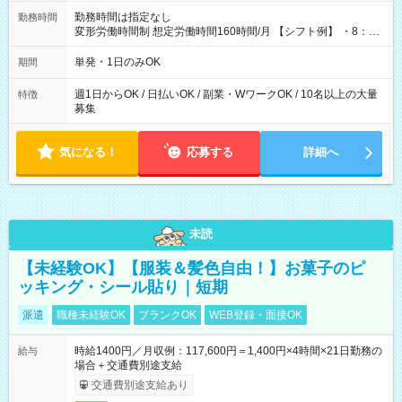
勤務時間は指定なし
勤務時間
変形労働時間制 想定労働時間160時間/月 【シフト例】 ・8：00
～21：00
単発・1日のみOK
期間
週1日からOK / 日払いOK / 副業・WワークOK / 10名以上の大量
特徴
募集
気になる！
応募する
詳細へ
未読
【未経験OK】【服装＆髪色自由！】お菓子のピ
ッキング・シール貼り｜短期
派遣
職種未経験OK
ブランクOK
WEB登録・面接OK
時給1400円／月収例：117,600円＝1,400円×4時間×21日勤務の
給与
場合＋交通費別途支給
交通費別途支給あり