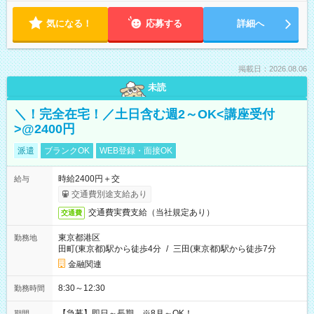
気になる！
応募する
詳細へ
掲載日：2026.08.06
未読
＼！完全在宅！／土日含む週2～OK<講座受付
>@2400円
派遣
ブランクOK
WEB登録・面接OK
時給2400円＋交
給与
交通費別途支給あり
交通費実費支給（当社規定あり）
交通費
東京都港区
勤務地
田町(東京都)駅から徒歩4分
/
三田(東京都)駅から徒歩7分
金融関連
8:30～12:30
勤務時間
【急募】即日～長期 ※8月～OK！
期間