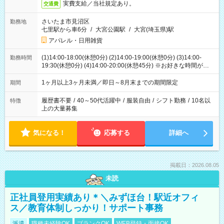
実費支給／当社規定あり。
交通費
さいたま市見沼区
勤務地
七里駅から車6分
/
大宮公園駅
/
大宮(埼玉県)駅
アパレル・日用雑貨
(1)14:00-18:00(休憩0分) (2)14:00-19:00(休憩0分) (3)14:00-
勤務時間
19:30(休憩0分) (4)14:00-20:00(休憩45分) ※お好きな時間が選べ
ます
1ヶ月以上3ヶ月未満／即日～8月末までの期間限定
期間
履歴書不要
/
40～50代活躍中
/
服装自由
/
シフト勤務
/
10名以
特徴
上の大量募集
気になる！
応募する
詳細へ
掲載日：2026.08.05
未読
正社員登用実績あり＊＼みずほ台！駅近オフィ
ス／教育体制しっかり！サポート事務
派遣
職種未経験OK
ブランクOK
WEB登録・面接OK