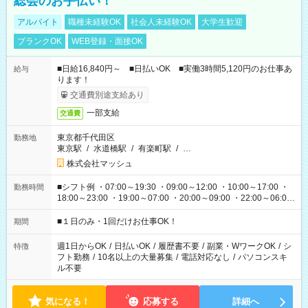
総会のお手伝い！
アルバイト
職種未経験OK
社会人未経験OK
大学生歓迎
ブランクOK
WEB登録・面接OK
■日給16,840円～ ■日払いOK ■実働3時間5,120円のお仕事あ
給与
ります！
交通費別途支給あり
一部支給
交通費
東京都千代田区
勤務地
東京駅
/
水道橋駅
/
有楽町駅
/
…
株式会社マッシュ
■シフト例 ・07:00～19:30 ・09:00～12:00 ・10:00～17:00 ・
勤務時間
18:00～23:00 ・19:00～07:00 ・20:00～09:00 ・22:00～06:00
etc ★最短で3時間で5,120円のお仕事から 15時間で2万円近く稼
げるお仕事も！ ご希望のお時間に合わせてご紹介！ ※シフトは
■１日のみ・1回だけお仕事OK！
期間
現場によって異なります。 ※勿論、休憩時間はあるのでご安心
ください！
週1日からOK
/
日払いOK
/
履歴書不要
/
副業・WワークOK
/
シ
特徴
フト勤務
/
10名以上の大量募集
/
電話対応なし
/
パソコンスキ
ル不要
気になる！
応募する
詳細へ