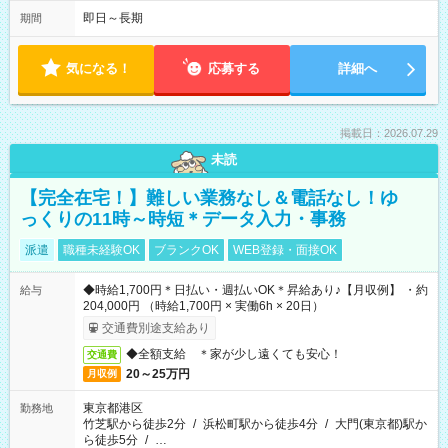
即日～長期
期間
気になる！
応募する
詳細へ
掲載日：2026.07.29
未読
【完全在宅！】難しい業務なし＆電話なし！ゆ
っくりの11時～時短＊データ入力・事務
派遣
職種未経験OK
ブランクOK
WEB登録・面接OK
◆時給1,700円＊日払い・週払いOK＊昇給あり♪【月収例】 ・約
給与
204,000円 （時給1,700円 × 実働6h × 20日）
交通費別途支給あり
◆全額支給 ＊家が少し遠くても安心！
交通費
20～25万円
月収例
東京都港区
勤務地
竹芝駅から徒歩2分
/
浜松町駅から徒歩4分
/
大門(東京都)駅か
ら徒歩5分
/
…