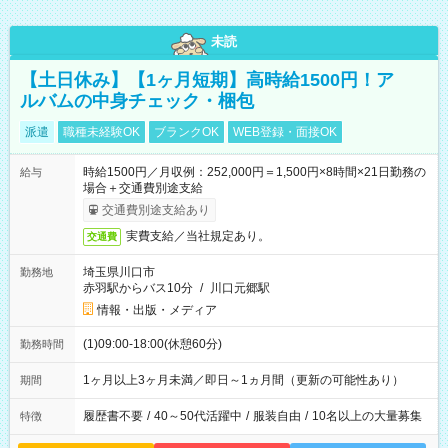
未読
【土日休み】【1ヶ月短期】高時給1500円！ア
ルバムの中身チェック・梱包
派遣
職種未経験OK
ブランクOK
WEB登録・面接OK
時給1500円／月収例：252,000円＝1,500円×8時間×21日勤務の
給与
場合＋交通費別途支給
交通費別途支給あり
実費支給／当社規定あり。
交通費
埼玉県川口市
勤務地
赤羽駅からバス10分
/
川口元郷駅
情報・出版・メディア
(1)09:00-18:00(休憩60分)
勤務時間
1ヶ月以上3ヶ月未満／即日～1ヵ月間（更新の可能性あり）
期間
履歴書不要
/
40～50代活躍中
/
服装自由
/
10名以上の大量募集
特徴