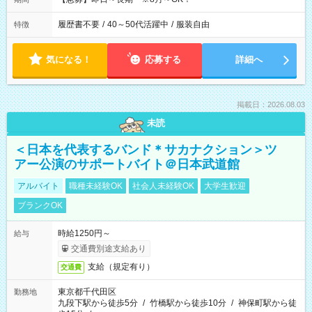
履歴書不要
/
40～50代活躍中
/
服装自由
特徴
気になる！
応募する
詳細へ
掲載日：2026.08.03
未読
＜日本を代表するバンド＊サカナクション＞ツ
アー公演のサポートバイト＠日本武道館
アルバイト
職種未経験OK
社会人未経験OK
大学生歓迎
ブランクOK
時給1250円～
給与
交通費別途支給あり
支給（規定有り）
交通費
東京都千代田区
勤務地
九段下駅から徒歩5分
/
竹橋駅から徒歩10分
/
神保町駅から徒