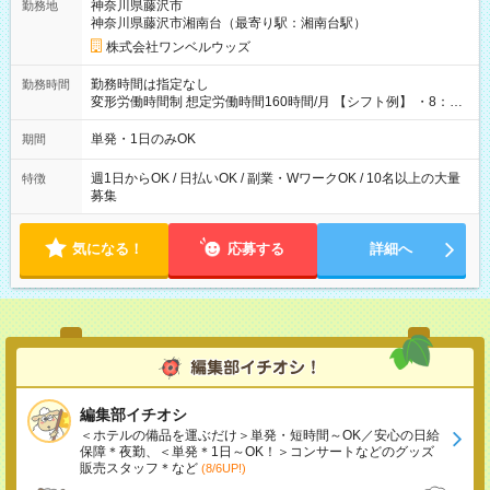
神奈川県藤沢市
勤務地
神奈川県藤沢市湘南台（最寄り駅：湘南台駅）
株式会社ワンベルウッズ
勤務時間は指定なし
勤務時間
変形労働時間制 想定労働時間160時間/月 【シフト例】 ・8：00
～21：00
単発・1日のみOK
期間
週1日からOK / 日払いOK / 副業・WワークOK / 10名以上の大量
特徴
募集
気になる！
応募する
詳細へ
編集部イチオシ
＜ホテルの備品を運ぶだけ＞単発・短時間～OK／安心の日給
保障＊夜勤、＜単発＊1日～OK！＞コンサートなどのグッズ
販売スタッフ＊など
(8/6UP!)