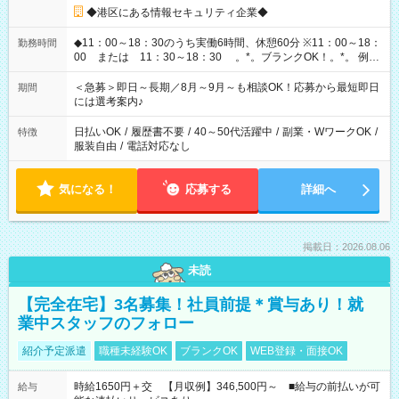
◆港区にある情報セキュリティ企業◆
◆11：00～18：30のうち実働6時間、休憩60分 ※11：00～18：
勤務時間
00 または 11：30～18：30 。*。ブランクOK！。*。 例え
ば前職が、 在宅/財団法人/事務/コールセンター/受付/販売/カフェ
スタッフ スイーツ販売/ホテルフロント/化粧品販売/など 様々な
＜急募＞即日～長期／8月～9月～も相談OK！応募から最短即日
期間
業界から入社して活躍されています♪
には選考案内♪
日払いOK
/
履歴書不要
/
40～50代活躍中
/
副業・WワークOK
/
特徴
服装自由
/
電話対応なし
気になる！
応募する
詳細へ
掲載日：2026.08.06
未読
【完全在宅】3名募集！社員前提＊賞与あり！就
業中スタッフのフォロー
紹介予定派遣
職種未経験OK
ブランクOK
WEB登録・面接OK
時給1650円＋交 【月収例】346,500円～ ■給与の前払いが可
給与