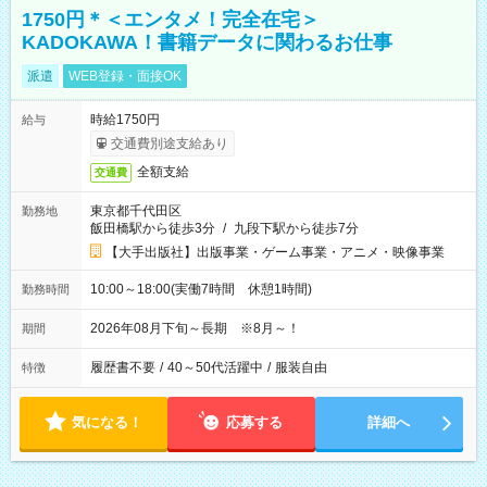
1750円＊＜エンタメ！完全在宅＞
KADOKAWA！書籍データに関わるお仕事
派遣
WEB登録・面接OK
時給1750円
給与
交通費別途支給あり
全額支給
交通費
東京都千代田区
勤務地
飯田橋駅から徒歩3分
/
九段下駅から徒歩7分
【大手出版社】出版事業・ゲーム事業・アニメ・映像事業
10:00～18:00(実働7時間 休憩1時間)
勤務時間
2026年08月下旬～長期 ※8月～！
期間
履歴書不要
/
40～50代活躍中
/
服装自由
特徴
気になる！
応募する
詳細へ