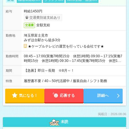
時給1450円
給与
交通費別途支給あり
全額支給
交通費
埼玉県富士見市
勤務地
みずほ台駅から徒歩3分
★ケーブルテレビの運営を行っている会社です★
08:45～17:00(実働7時間15分 休憩1時間) 09:00～17:15(実働7
勤務時間
時間15分 休憩1時間) 09:30～17:45(実働7時間15分 休憩1時
間) ※11:45～20:00：週1回程度遅番あります(在宅勤務OK) ※配
属チームにより
【急募】即日～長期 ※8月～！
期間
履歴書不要
/
40～50代活躍中
/
服装自由
/
シフト勤務
特徴
気になる！
応募する
詳細へ
掲載日：2026.08.06
未読