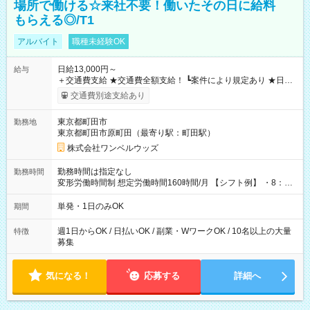
場所で働ける☆来社不要！働いたその日に給料
もらえる◎/T1
アルバイト
職種未経験OK
日給13,000円～
給与
＋交通費支給 ★交通費全額支給！ ┗案件により規定あり ★日払
いOK！（規定あり） ┗働いたその日に現金GET♪ お仕事後はコ
交通費別途支給あり
ンビニATMから 日払い分を引き落とせます！ 【試用期間】試
用期間なし
東京都町田市
勤務地
東京都町田市原町田（最寄り駅：町田駅）
株式会社ワンベルウッズ
勤務時間は指定なし
勤務時間
変形労働時間制 想定労働時間160時間/月 【シフト例】 ・8：00
～21：00
単発・1日のみOK
期間
週1日からOK / 日払いOK / 副業・WワークOK / 10名以上の大量
特徴
募集
気になる！
応募する
詳細へ