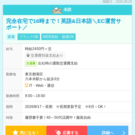
掲載日：2026.08.05
未読
完全在宅で16時まで！英語&日本語＼EC運営サ
ポート／
派遣
ブランクOK
WEB登録・面接OK
時給2450円＋交
給与
交通費別途支給あり
出社時の通勤交通費支給
交通費
東京都港区
勤務地
六本木駅から徒歩3分
IT・Web・通信
9:00～16:00
勤務時間
2026/8/17～長期 ※長期更新予定 ※8月～OK！
期間
履歴書不要
/
40～50代活躍中
/
服装自由
特徴
気になる！
応募する
詳細へ