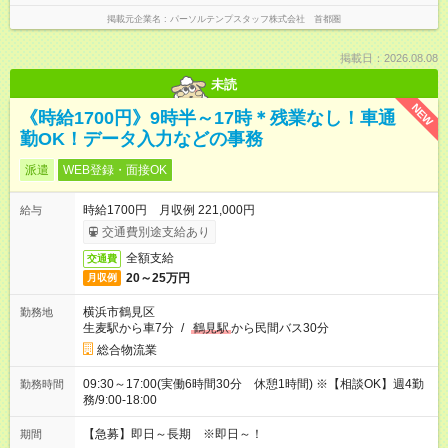
掲載元企業名
パーソルテンプスタッフ株式会社 首都圏
掲載日：2026.08.08
未読
NEW
《時給1700円》9時半～17時＊残業なし！車通
勤OK！データ入力などの事務
派遣
WEB登録・面接OK
時給1700円 月収例 221,000円
給与
交通費別途支給あり
全額支給
交通費
20～25万円
月収例
横浜市鶴見区
勤務地
生麦駅から車7分
/
鶴見駅
から民間バス30分
総合物流業
09:30～17:00(実働6時間30分 休憩1時間) ※【相談OK】週4勤
勤務時間
務/9:00‐18:00
【急募】即日～長期 ※即日～！
期間