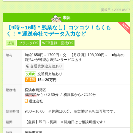
掲載日：2026.08.07
未読
NEW
【9時～16時＊残業なし】コツコツ！もくも
く！＊運送会社でデータ入力など
派遣
ブランクOK
WEB登録・面接OK
時給1650円～1700円＋交 【月収例】198,000円～ ■給与の
給与
前払いが可能な速払いサービスあり
交通費別途支給あり
交通費支給あり
交通費
15～20万円
月収例
横浜市鶴見区
勤務地
鶴見駅
からバス30分
/
横浜駅からバス20分
運送会社
9:00～16:00 ※休憩は60分。※実働8hも相談可能です。
勤務時間
【急募】即日～長期 ※開始日はご相談可能です！
期間
履歴書不要
特徴