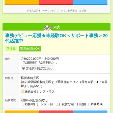
掲載元企業名
パーソルテンプスタッフ株式会社 首都圏
未読
事務デビュー応援★未経験OK＜サポート事務＞20
代活躍中
正社員
職種未経験OK
月給220,000円～240,000円
給与
【試用期間】試用期間なし
交通費別途支給あり
横浜市鶴見区
勤務地
神奈川県横浜市鶴見区より通勤可能エリア（最寄り駅：■上大岡
駅より徒歩5分）
株式会社シンアトラス
勤務時間は指定なし
勤務時間
【 勤務曜日】 シフト制 土日祝含む週５日勤務 【 勤務時間 】
・ 9：00～20：00（実働8h／休憩１h） ※残業ほとんどありま
せん（残業代支給）