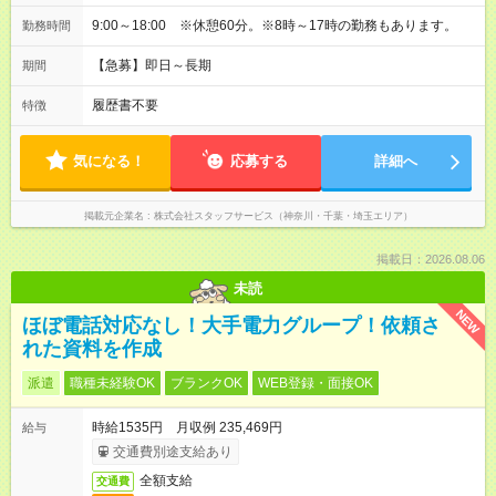
9:00～18:00 ※休憩60分。※8時～17時の勤務もあります。
勤務時間
【急募】即日～長期
期間
履歴書不要
特徴
気になる！
応募する
詳細へ
掲載元企業名
株式会社スタッフサービス（神奈川・千葉・埼玉エリア）
掲載日：2026.08.06
未読
NEW
ほぼ電話対応なし！大手電力グループ！依頼さ
れた資料を作成
派遣
職種未経験OK
ブランクOK
WEB登録・面接OK
時給1535円 月収例 235,469円
給与
交通費別途支給あり
全額支給
交通費