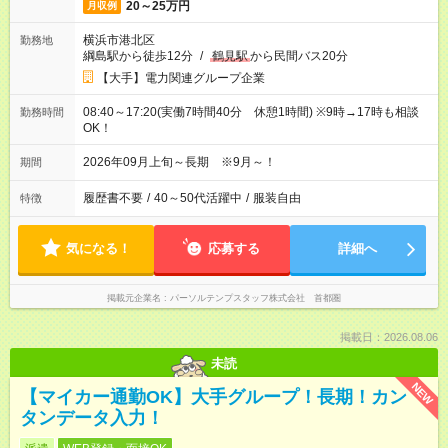
20～25万円
月収例
横浜市港北区
勤務地
綱島駅から徒歩12分
/
鶴見駅
から民間バス20分
【大手】電力関連グループ企業
08:40～17:20(実働7時間40分 休憩1時間) ※9時→17時も相談
勤務時間
OK！
2026年09月上旬～長期 ※9月～！
期間
履歴書不要
/
40～50代活躍中
/
服装自由
特徴
気になる！
応募する
詳細へ
掲載元企業名
パーソルテンプスタッフ株式会社 首都圏
掲載日：2026.08.06
未読
NEW
【マイカー通勤OK】大手グループ！長期！カン
タンデータ入力！