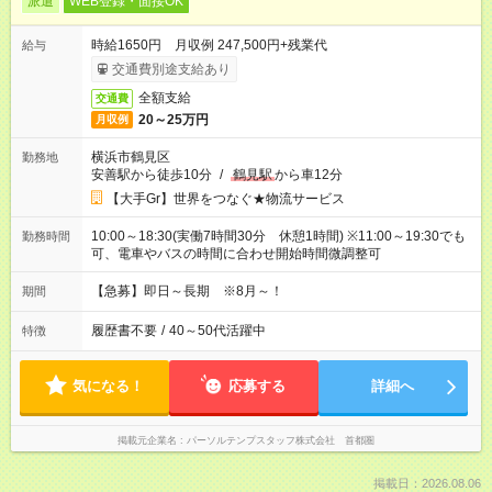
派遣
WEB登録・面接OK
時給1650円 月収例 247,500円+残業代
給与
交通費別途支給あり
全額支給
交通費
20～25万円
月収例
横浜市鶴見区
勤務地
安善駅から徒歩10分
/
鶴見駅
から車12分
【大手Gr】世界をつなぐ★物流サービス
10:00～18:30(実働7時間30分 休憩1時間) ※11:00～19:30でも
勤務時間
可、電車やバスの時間に合わせ開始時間微調整可
【急募】即日～長期 ※8月～！
期間
履歴書不要
/
40～50代活躍中
特徴
気になる！
応募する
詳細へ
掲載元企業名
パーソルテンプスタッフ株式会社 首都圏
掲載日：2026.08.06