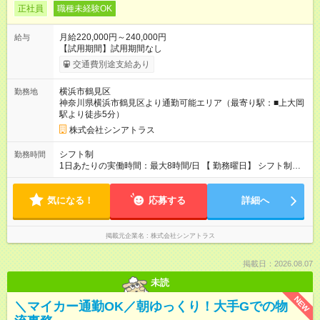
正社員
職種未経験OK
月給220,000円～240,000円
給与
【試用期間】試用期間なし
交通費別途支給あり
横浜市鶴見区
勤務地
神奈川県横浜市鶴見区より通勤可能エリア（最寄り駅：■上大岡
駅より徒歩5分）
株式会社シンアトラス
シフト制
勤務時間
1日あたりの実働時間：最大8時間/日 【 勤務曜日】 シフト制
土日祝含む週５日勤務 【 勤務時間 】 ・ 9：00～20：00（実働
8h／休憩１h） ※残業ほとんどありません（残業代支給）
気になる！
応募する
詳細へ
掲載元企業名
株式会社シンアトラス
掲載日：2026.08.07
未読
NEW
＼マイカー通勤OK／朝ゆっくり！大手Gでの物