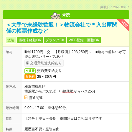
掲載日：2026.08.07
未読
NEW
＜大手で未経験歓迎！＞物流会社で＊入出庫関
係の帳票作成など
派遣
職種未経験OK
ブランクOK
WEB登録・面接OK
時給1700円＋交 【月収例】293,250円～ ■給与の前払いが可
給与
能な速払いサービスあり
交通費別途支給あり
交通費支給あり
交通費
25～30万円
月収例
横浜市鶴見区
勤務地
横浜駅からバス35分
/
鶴見駅
からバス25分
流通関連
9:00～17:00 ※休憩60分。
勤務時間
【急募】即日～長期 ※開始日はご相談可能です！
期間
履歴書不要
/
服装自由
特徴