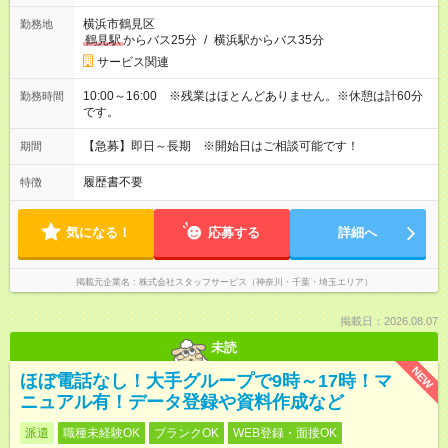
横浜市鶴見区
勤務地
鶴見駅
からバス25分
/
横浜駅からバス35分
サービス関連
10:00～16:00 ※残業はほとんどありません。※休憩は計60分
勤務時間
です。
【急募】即日～長期 ※開始日はご相談可能です！
期間
履歴書不要
特徴
気になる！
応募する
詳細へ
掲載元企業名
株式会社スタッフサービス（神奈川・千葉・埼玉エリア）
掲載日：2026.08.07
未読
NEW
ほぼ電話なし！大手グループで9時～17時！マ
ニュアル有！データ登録や資料作成など
派遣
職種未経験OK
ブランクOK
WEB登録・面接OK