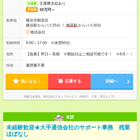
交通費支給あり
交通費
30万円～
月収例
横浜市鶴見区
勤務地
横浜駅からバス35分
/
鶴見駅
からバス30分
物流会社
9:00～17:00 ※休憩60分。
勤務時間
【急募】即日～長期 ※開始日はご相談可能です！ ※8月～！
期間
履歴書不要
特徴
気になる！
応募する
詳細へ
掲載元企業名
株式会社スタッフサービス（神奈川・千葉・埼玉エリア）
未読
未経験歓迎★大手通信会社のサポート事務 残業
ほぼなし