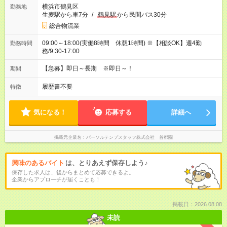
横浜市鶴見区
勤務地
生麦駅から車7分
/
鶴見駅
から民間バス30分
総合物流業
09:00～18:00(実働8時間 休憩1時間) ※【相談OK】週4勤
勤務時間
務/9:30‐17:00
【急募】即日～長期 ※即日～！
期間
履歴書不要
特徴
気になる！
応募する
詳細へ
掲載元企業名
パーソルテンプスタッフ株式会社 首都圏
興味のあるバイト
は、とりあえず保存しよう♪
保存した求人は、後からまとめて応募できるよ。
企業からアプローチが届くことも！
掲載日：2026.08.08
未読