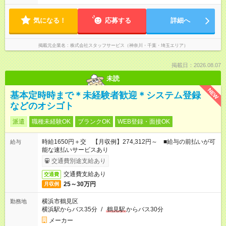
気になる！
応募する
詳細へ
掲載元企業名
株式会社スタッフサービス（神奈川・千葉・埼玉エリア）
掲載日：2026.08.07
未読
NEW
基本定時時まで＊未経験者歓迎＊システム登録
などのオシゴト
派遣
職種未経験OK
ブランクOK
WEB登録・面接OK
時給1650円＋交 【月収例】274,312円～ ■給与の前払いが可
給与
能な速払いサービスあり
交通費別途支給あり
交通費支給あり
交通費
25～30万円
月収例
横浜市鶴見区
勤務地
横浜駅からバス35分
/
鶴見駅
からバス30分
メーカー