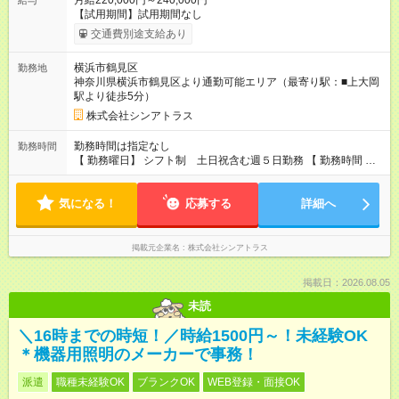
月給220,000円～240,000円
給与
【試用期間】試用期間なし
交通費別途支給あり
横浜市鶴見区
勤務地
神奈川県横浜市鶴見区より通勤可能エリア（最寄り駅：■上大岡
駅より徒歩5分）
株式会社シンアトラス
勤務時間は指定なし
勤務時間
【 勤務曜日】 シフト制 土日祝含む週５日勤務 【 勤務時間 】
・ 9：00～20：00（実働8h／休憩１h） ※残業ほとんどありま
せん（残業代支給）
気になる！
応募する
詳細へ
掲載元企業名
株式会社シンアトラス
掲載日：2026.08.05
未読
＼16時までの時短！／時給1500円～！未経験OK
＊機器用照明のメーカーで事務！
派遣
職種未経験OK
ブランクOK
WEB登録・面接OK