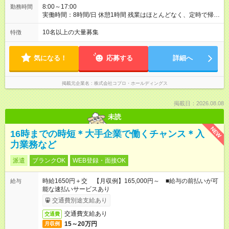
8:00～17:00
勤務時間
実働時間：8時間/日 休憩1時間 残業はほとんどなく、定時で帰れ
る日が多い働き方です。 毎日の業務は進捗管理や事務が中心な
ので、 「今日やるべき仕事」が終われば、自然と区切りをつけ
10名以上の大量募集
特徴
やすいのが特長。 突発的な対応も少なく、無理をさせない働き
方を大切にしています。
気になる！
応募する
詳細へ
掲載元企業名
株式会社コプロ・ホールディングス
掲載日：2026.08.08
未読
NEW
16時までの時短＊大手企業で働くチャンス＊入
力業務など
派遣
ブランクOK
WEB登録・面接OK
時給1650円＋交 【月収例】165,000円～ ■給与の前払いが可
給与
能な速払いサービスあり
交通費別途支給あり
交通費支給あり
交通費
15～20万円
月収例