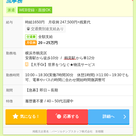
流事務
派遣
WEB登録・面接OK
時給1650円 月収例 247,500円+残業代
給与
交通費別途支給あり
全額支給
交通費
20～25万円
月収例
横浜市鶴見区
勤務地
安善駅から徒歩10分
/
鶴見駅
から車12分
【大手Gr】世界をつなぐ★物流サービス
10:00～18:30(実働7時間30分 休憩1時間) ※11:00～19:30でも
勤務時間
可、電車やバスの時間に合わせ開始時間微調整可
【急募】即日～長期
期間
履歴書不要
/
40～50代活躍中
特徴
気になる！
応募する
詳細へ
掲載元企業名
パーソルテンプスタッフ株式会社 首都圏