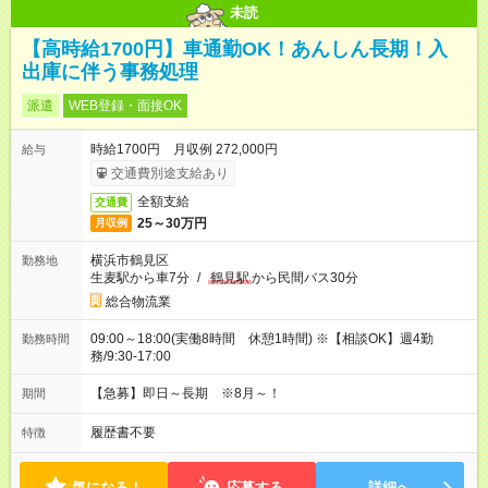
未読
【高時給1700円】車通勤OK！あんしん長期！入
出庫に伴う事務処理
派遣
WEB登録・面接OK
時給1700円 月収例 272,000円
給与
交通費別途支給あり
全額支給
交通費
25～30万円
月収例
横浜市鶴見区
勤務地
生麦駅から車7分
/
鶴見駅
から民間バス30分
総合物流業
09:00～18:00(実働8時間 休憩1時間) ※【相談OK】週4勤
勤務時間
務/9:30‐17:00
【急募】即日～長期 ※8月～！
期間
履歴書不要
特徴
気になる！
応募する
詳細へ