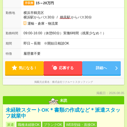
15～20万円
月収例
横浜市鶴見区
勤務地
横浜駅からバス30分
/
鶴見駅
からバス30分
運輸・倉庫・物流業
09:00-16:00（休憩60分）実働6時間（残業少なめ！）
勤務時間
即日～長期 ※開始日相談OK
期間
履歴書不要
特徴
気になる！
応募する
詳細へ
掲載元企業名
株式会社リクルートスタッフィング
掲載日：2026.08.05
未読
未経験スタートOK＊書類の作成など＊派遣スタッ
フ就業中
派遣
職種未経験OK
ブランクOK
WEB登録・面接OK