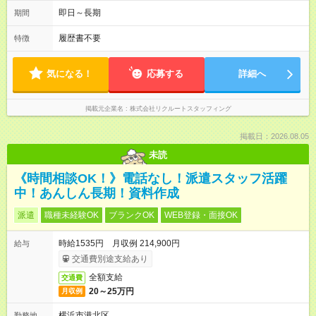
即日～長期
期間
履歴書不要
特徴
気になる！
応募する
詳細へ
掲載元企業名
株式会社リクルートスタッフィング
掲載日：2026.08.05
未読
《時間相談OK！》電話なし！派遣スタッフ活躍
中！あんしん長期！資料作成
派遣
職種未経験OK
ブランクOK
WEB登録・面接OK
時給1535円 月収例 214,900円
給与
交通費別途支給あり
全額支給
交通費
20～25万円
月収例
横浜市港北区
勤務地