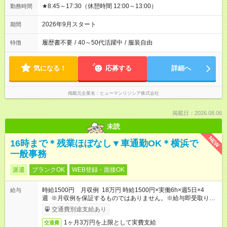
★8:45～17:30（休憩時間 12:00～13:00）
勤務時間
2026年9月スタート
期間
履歴書不要
/
40～50代活躍中
/
服装自由
特徴
気になる！
応募する
詳細へ
掲載元企業名
ヒューマンリソシア株式会社
掲載日：2026.08.06
未読
NEW
16時まで＊残業ほぼなし▼車通勤OK＊横浜で
一般事務
派遣
ブランクOK
WEB登録・面接OK
時給1500円 月収例 18万円 時給1500円×実働6h×週5日×4
給与
週 ※月収例を保証するものではありません。※給与即受取りサ
ービス利用可（利用条件有）
交通費別途支給あり
1ヶ月3万円を上限として実費支給
交通費