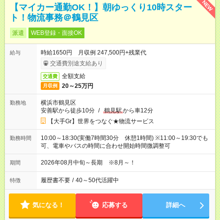
NEW
【マイカー通勤OK！】朝ゆっくり10時スター
ト！物流事務＠鶴見区
派遣
WEB登録・面接OK
時給1650円 月収例 247,500円+残業代
給与
交通費別途支給あり
全額支給
交通費
20～25万円
月収例
横浜市鶴見区
勤務地
安善駅から徒歩10分
/
鶴見駅
から車12分
【大手Gr】世界をつなぐ★物流サービス
10:00～18:30(実働7時間30分 休憩1時間) ※11:00～19:30でも
勤務時間
可、電車やバスの時間に合わせ開始時間微調整可
2026年08月中旬～長期 ※8月～！
期間
履歴書不要
/
40～50代活躍中
特徴
気になる！
応募する
詳細へ