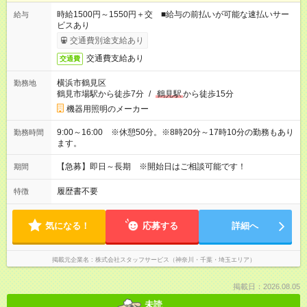
時給1500円～1550円＋交 ■給与の前払いが可能な速払いサー
給与
ビスあり
交通費別途支給あり
交通費支給あり
交通費
横浜市鶴見区
勤務地
鶴見市場駅から徒歩7分
/
鶴見駅
から徒歩15分
機器用照明のメーカー
9:00～16:00 ※休憩50分。※8時20分～17時10分の勤務もあり
勤務時間
ます。
【急募】即日～長期 ※開始日はご相談可能です！
期間
履歴書不要
特徴
気になる！
応募する
詳細へ
掲載元企業名
株式会社スタッフサービス（神奈川・千葉・埼玉エリア）
掲載日：2026.08.05
未読