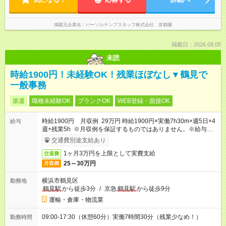
掲載元企業名
パーソルテンプスタッフ株式会社 首都圏
掲載日：2026.08.05
未読
時給1900円！未経験OK！残業ほぼなし▼鶴見で
一般事務
派遣
職種未経験OK
ブランクOK
WEB登録・面接OK
時給1900円 月収例 29万円 時給1900円×実働7h30m×週5日×4
給与
週+残業5h ※月収例を保証するものではありません。※給与即受
取りサービス利用可（利用条件有）
交通費別途支給あり
1ヶ月3万円を上限として実費支給
交通費
25～30万円
月収例
横浜市鶴見区
勤務地
鶴見駅
から徒歩3分
/
京急
鶴見駅
から徒歩9分
運輸・倉庫・物流業
09:00-17:30（休憩60分）実働7時間30分（残業少なめ！）
勤務時間