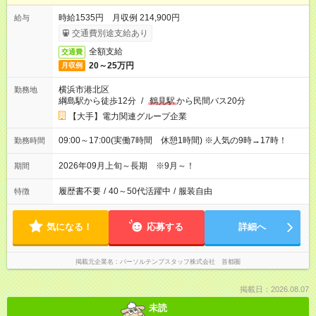
時給1535円 月収例 214,900円
給与
交通費別途支給あり
全額支給
交通費
20～25万円
月収例
横浜市港北区
勤務地
綱島駅から徒歩12分
/
鶴見駅
から民間バス20分
【大手】電力関連グループ企業
09:00～17:00(実働7時間 休憩1時間) ※人気の9時→17時！
勤務時間
2026年09月上旬～長期 ※9月～！
期間
履歴書不要
/
40～50代活躍中
/
服装自由
特徴
気になる！
応募する
詳細へ
掲載元企業名
パーソルテンプスタッフ株式会社 首都圏
掲載日：2026.08.07
未読