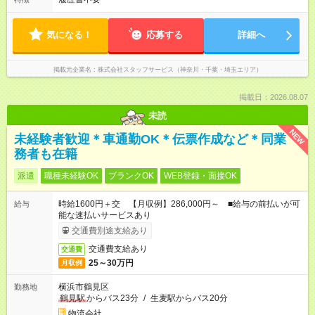
気になる！
応募する
詳細へ
掲載元企業名
株式会社スタッフサービス（神奈川・千葉・埼玉エリア）
掲載日：2026.08.07
未読
NEW
未経験者歓迎＊車通勤OK＊伝票作成など＊同業
務者も在籍
派遣
職種未経験OK
ブランクOK
WEB登録・面接OK
時給1600円＋交 【月収例】286,000円～ ■給与の前払いが可
給与
能な速払いサービスあり
交通費別途支給あり
交通費支給あり
交通費
25～30万円
月収例
横浜市鶴見区
勤務地
鶴見駅
からバス23分
/
生麦駅からバス20分
物流会社