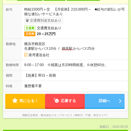
時給1500円＋交 【月収例】210,000円～ ■給与の前払いが可
給与
能な速払いサービスあり
交通費別途支給あり
交通費支給あり
交通費
20～25万円
月収例
横浜市鶴見区
勤務地
生麦駅からバス10分
/
鶴見駅
からバス25分
港湾運送会社
9:00～17:00 ※残業は月20時間程度。※休憩60分。
勤務時間
【急募】即日～長期
期間
履歴書不要
特徴
気になる！
応募する
詳細へ
掲載元企業名
株式会社スタッフサービス（神奈川・千葉・埼玉エリア）
掲載日：2026.08.05