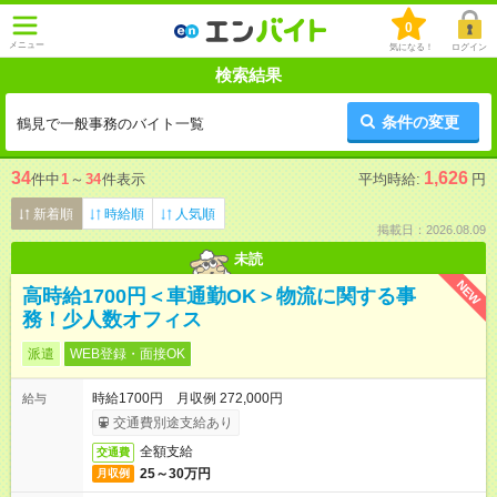
0
メニュー
気になる！
ログイン
検索結果
条件の変更
鶴見で一般事務のバイト一覧
34
1,626
件中
1
～
34
件表示
平均時給:
円
新着順
時給順
人気順
掲載日：2026.08.09
未読
NEW
高時給1700円＜車通勤OK＞物流に関する事
務！少人数オフィス
派遣
WEB登録・面接OK
時給1700円 月収例 272,000円
給与
交通費別途支給あり
全額支給
交通費
25～30万円
月収例