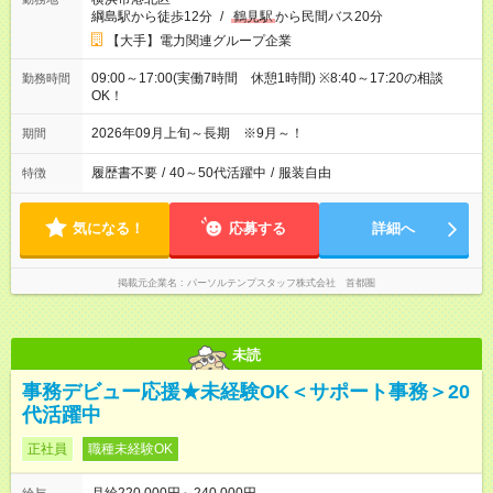
綱島駅から徒歩12分
/
鶴見駅
から民間バス20分
【大手】電力関連グループ企業
09:00～17:00(実働7時間 休憩1時間) ※8:40～17:20の相談
勤務時間
OK！
2026年09月上旬～長期 ※9月～！
期間
履歴書不要
/
40～50代活躍中
/
服装自由
特徴
気になる！
応募する
詳細へ
掲載元企業名
パーソルテンプスタッフ株式会社 首都圏
未読
事務デビュー応援★未経験OK＜サポート事務＞20
代活躍中
正社員
職種未経験OK