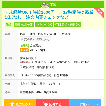
未読
NEW
＼未経験OK！時給1600円！／17時定時＆残業
ほぼなし！注文内容チェックなど
派遣
職種未経験OK
ブランクOK
WEB登録・面接OK
時給1600円 月収例 224,000円+残業代
給与
交通費別途支給あり
全額支給
交通費
20～25万円
月収例
横浜市鶴見区
勤務地
鶴見駅
から民間バス19分
/
新綱島駅から民間バス15分
建設資材・梱包資材販売
09:00～17:00(実働7時間 休憩1時間)
勤務時間
【急募】即日～長期 ※8月～！
期間
履歴書不要
/
40～50代活躍中
特徴
気になる！
応募する
詳細へ