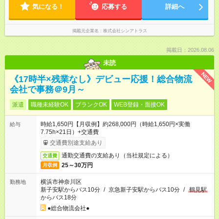
気になる！
応募する
詳細へ
掲載元企業名
株式会社シンアトラス
掲載日：2026.08.06
未読
NEW
《17時半×残業なし》デビュー応援！総合物流
会社で事務＠9月～
派遣
職種未経験OK
ブランクOK
WEB登録・面接OK
時給1,650円【月収例】約268,000円（時給1,650円×実働
給与
7.75h×21日）+交通費
交通費別途支給あり
通勤交通費の支給あり（当社規定による）
交通費
25～30万円
月収例
横浜市神奈川区
勤務地
新子安駅からバス10分
/
京急新子安駅からバス10分
/
鶴見駅
からバス18分
●総合物流会社●