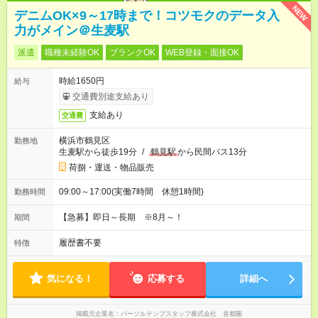
NEW
デニムOK×9～17時まで！コツモクのデータ入
力がメイン＠生麦駅
派遣
職種未経験OK
ブランクOK
WEB登録・面接OK
時給1650円
給与
交通費別途支給あり
支給あり
交通費
横浜市鶴見区
勤務地
生麦駅から徒歩19分
/
鶴見駅
から民間バス13分
荷捌・運送・物品販売
09:00～17:00(実働7時間 休憩1時間)
勤務時間
【急募】即日～長期 ※8月～！
期間
履歴書不要
特徴
気になる！
応募する
詳細へ
掲載元企業名
パーソルテンプスタッフ株式会社 首都圏