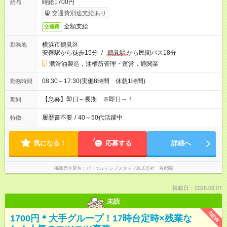
時給1700円
給与
交通費別途支給あり
全額支給
交通費
横浜市鶴見区
勤務地
安善駅から徒歩15分
/
鶴見駅
から民間バス18分
潤滑油製造，油槽所管理・運営，通関業
08:30～17:30(実働8時間 休憩1時間)
勤務時間
【急募】即日～長期 ※即日～！
期間
履歴書不要
/
40～50代活躍中
特徴
気になる！
応募する
詳細へ
掲載元企業名
パーソルテンプスタッフ株式会社 首都圏
掲載日：2026.08.07
未読
NEW
1700円＊大手グループ！17時台定時×残業な