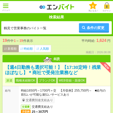
0
メニュー
気になる！
ログイン
検索結果
条件の変更
鶴見で営業事務のバイト一覧
19
1,624
件中
1
～
19
件表示
平均時給:
円
新着順
時給順
人気順
掲載日：2026.08.08
未読
NEW
【週4日勤務も選択可能！】【17:30定時！残業
ほぼなし】＊商社で受発注業務など
派遣
職種未経験OK
ブランクOK
WEB登録・面接OK
時給1650円～1700円＋交 【月収例】255,750円～ ■給与の
給与
前払いが可能な速払いサービスあり
交通費別途支給あり
交通費支給あり
交通費
25～30万円
月収例