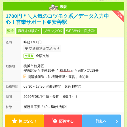
未読
NEW
1700円＊＼人気のコツモク系／データ入力中
心！営業サポート＠安善駅
派遣
職種未経験OK
ブランクOK
WEB登録・面接OK
時給1700円
給与
交通費別途支給あり
全額支給
交通費
横浜市鶴見区
勤務地
安善駅から徒歩15分
/
鶴見駅
から民間バス18分
潤滑油製造，油槽所管理・運営，通関業
08:30～17:30(実働8時間 休憩1時間)
勤務時間
2026年08月中旬～長期 ※8月～！
期間
履歴書不要
/
40～50代活躍中
特徴
気になる！
応募する
詳細へ