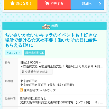
気になる！
応募する
詳細へ
未読
ちいさいかわいいキャラのイベントも！好きな
場所で働ける☆来社不要！働いたその日に給料
もらえる◎/T1
アルバイト
職種未経験OK
日給13,000円～
給与
＋交通費支給 ★交通費全額支給！ ┗案件により規定あり ★日払
いOK！（規定あり） ┗働いたその日に現金GET♪ お仕事後はコ
交通費別途支給あり
ンビニATMから 日払い分を引き落とせます！ 【試用期間】試
用期間なし
東京都町田市
勤務地
東京都町田市原町田（最寄り駅：町田駅）
株式会社ワンベルウッズ
勤務時間は指定なし
勤務時間
変形労働時間制 想定労働時間160時間/月 【シフト例】 ・8：00
～21：00