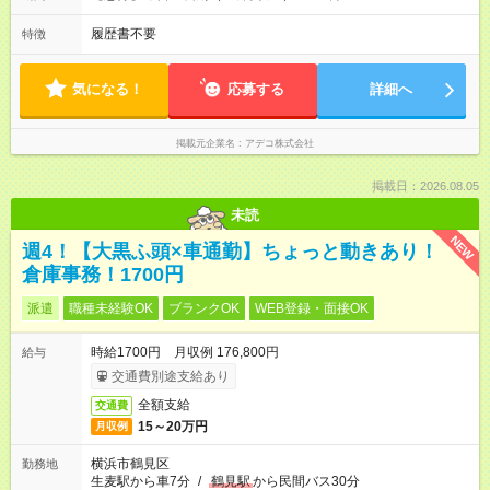
履歴書不要
特徴
気になる！
応募する
詳細へ
掲載元企業名
アデコ株式会社
掲載日：2026.08.05
未読
NEW
週4！【大黒ふ頭×車通勤】ちょっと動きあり！
倉庫事務！1700円
派遣
職種未経験OK
ブランクOK
WEB登録・面接OK
時給1700円 月収例 176,800円
給与
交通費別途支給あり
全額支給
交通費
15～20万円
月収例
横浜市鶴見区
勤務地
生麦駅から車7分
/
鶴見駅
から民間バス30分