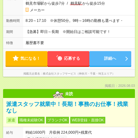
鶴見市場駅から徒歩7分
/
鶴見駅
から徒歩15分
メーカー
8:20～17:10 ※休憩50分。9時～16時の勤務も選べます・
勤務時間
【急募】即日～長期 ※開始日はご相談可能です！
期間
履歴書不要
特徴
気になる！
応募する
詳細へ
掲載元企業名
株式会社スタッフサービス（神奈川・千葉・埼玉エリア）
掲載日：2026.08.03
未読
派遣スタッフ就業中！長期！事務のお仕事！残業
なし
派遣
職種未経験OK
ブランクOK
WEB登録・面接OK
時給1600円 月収例 224,000円+残業代
給与