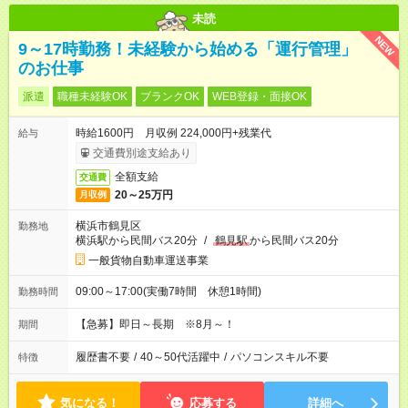
未読
NEW
9～17時勤務！未経験から始める「運行管理」
のお仕事
派遣
職種未経験OK
ブランクOK
WEB登録・面接OK
時給1600円 月収例 224,000円+残業代
給与
交通費別途支給あり
全額支給
交通費
20～25万円
月収例
横浜市鶴見区
勤務地
横浜駅から民間バス20分
/
鶴見駅
から民間バス20分
一般貨物自動車運送事業
09:00～17:00(実働7時間 休憩1時間)
勤務時間
【急募】即日～長期 ※8月～！
期間
履歴書不要
/
40～50代活躍中
/
パソコンスキル不要
特徴
気になる！
応募する
詳細へ