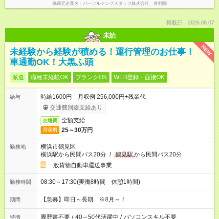
掲載元企業名
パーソルテンプスタッフ株式会社 首都圏
掲載日：2026.08.07
未読
NEW
未経験から経験が積める！運行管理のお仕事！
車通勤OK！大黒ふ頭
派遣
職種未経験OK
ブランクOK
WEB登録・面接OK
時給1600円 月収例 256,000円+残業代
給与
交通費別途支給あり
全額支給
交通費
25～30万円
月収例
横浜市鶴見区
勤務地
横浜駅から民間バス20分
/
鶴見駅
から民間バス20分
一般貨物自動車運送事業
08:30～17:30(実働8時間 休憩1時間)
勤務時間
【急募】即日～長期 ※8月～！
期間
履歴書不要
/
40～50代活躍中
/
パソコンスキル不要
特徴