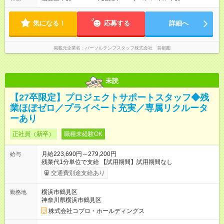
気になる！
応募する
詳細へ
掲載元企業名
パーソルテンプスタッフ株式会社 首都圏
未読
【27卒限定】プロジェクトサポートスタッフ◆残
業ほぼゼロ／プライベート充実／専属リクルータ
ーあり
正社員（新卒）
職種未経験OK
月給223,690円～279,200円
給与
残業代1分単位で支給 【試用期間】試用期間なし
交通費別途支給あり
横浜市鶴見区
勤務地
神奈川県横浜市鶴見区
株式会社コプロ・ホールディングス