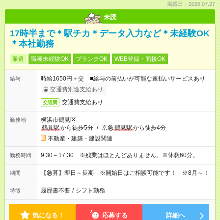
掲載日：2026.07.27
未読
17時半まで＊駅チカ＊データ入力など＊未経験OK
＊本社勤務
派遣
職種未経験OK
ブランクOK
WEB登録・面接OK
時給1650円＋交 ■給与の前払いが可能な速払いサービスあり
給与
交通費別途支給あり
交通費支給あり
交通費
横浜市鶴見区
勤務地
鶴見駅
から徒歩5分
/
京急
鶴見駅
から徒歩4分
不動産・建築・建設関連
9:30～17:30 ※残業はほとんどありません。※休憩60分。
勤務時間
【急募】即日～長期 ※開始日はご相談可能です！ ※8月～！
期間
履歴書不要
/
シフト勤務
特徴
気になる！
応募する
詳細へ