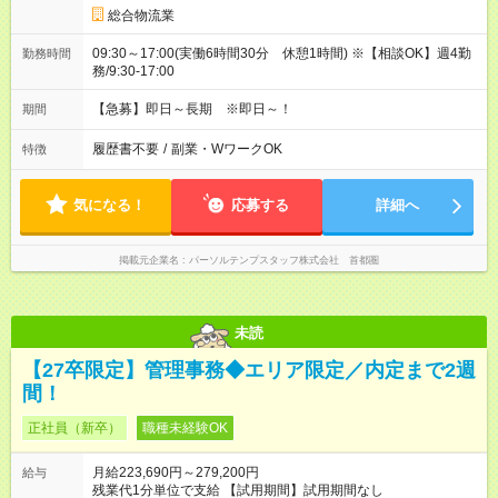
総合物流業
09:30～17:00(実働6時間30分 休憩1時間) ※【相談OK】週4勤
勤務時間
務/9:30‐17:00
【急募】即日～長期 ※即日～！
期間
履歴書不要
/
副業・WワークOK
特徴
気になる！
応募する
詳細へ
掲載元企業名
パーソルテンプスタッフ株式会社 首都圏
未読
【27卒限定】管理事務◆エリア限定／内定まで2週
間！
正社員（新卒）
職種未経験OK
月給223,690円～279,200円
給与
残業代1分単位で支給 【試用期間】試用期間なし