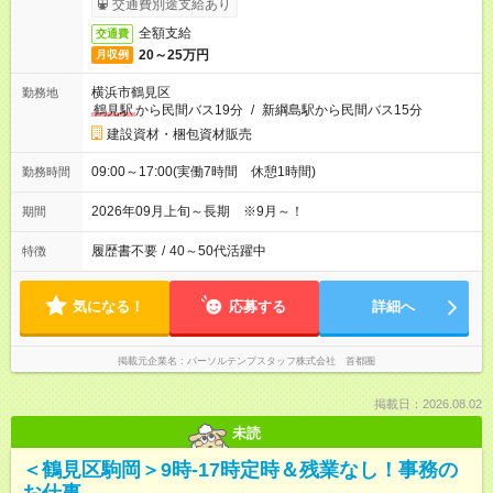
交通費別途支給あり
全額支給
交通費
20～25万円
月収例
横浜市鶴見区
勤務地
鶴見駅
から民間バス19分
/
新綱島駅から民間バス15分
建設資材・梱包資材販売
09:00～17:00(実働7時間 休憩1時間)
勤務時間
2026年09月上旬～長期 ※9月～！
期間
履歴書不要
/
40～50代活躍中
特徴
気になる！
応募する
詳細へ
掲載元企業名
パーソルテンプスタッフ株式会社 首都圏
掲載日：2026.08.02
未読
＜鶴見区駒岡＞9時-17時定時＆残業なし！事務の