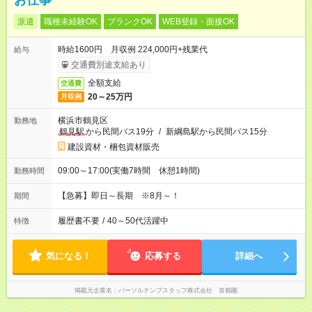
お仕事
派遣
職種未経験OK
ブランクOK
WEB登録・面接OK
時給1600円 月収例 224,000円+残業代
給与
交通費別途支給あり
全額支給
交通費
20～25万円
月収例
横浜市鶴見区
勤務地
鶴見駅
から民間バス19分
/
新綱島駅から民間バス15分
建設資材・梱包資材販売
09:00～17:00(実働7時間 休憩1時間)
勤務時間
【急募】即日～長期 ※8月～！
期間
履歴書不要
/
40～50代活躍中
特徴
気になる！
応募する
詳細へ
掲載元企業名
パーソルテンプスタッフ株式会社 首都圏