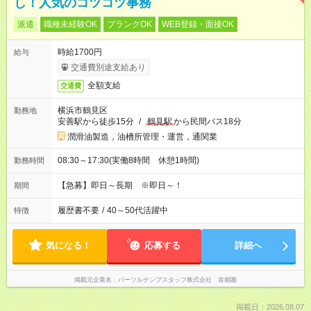
し！人気のコツコツ事務
派遣
職種未経験OK
ブランクOK
WEB登録・面接OK
時給1700円
給与
交通費別途支給あり
全額支給
交通費
横浜市鶴見区
勤務地
安善駅から徒歩15分
/
鶴見駅
から民間バス18分
潤滑油製造，油槽所管理・運営，通関業
08:30～17:30(実働8時間 休憩1時間)
勤務時間
【急募】即日～長期 ※即日～！
期間
履歴書不要
/
40～50代活躍中
特徴
気になる！
応募する
詳細へ
掲載元企業名
パーソルテンプスタッフ株式会社 首都圏
掲載日：2026.08.07