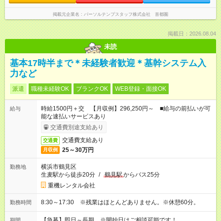
掲載元企業名
パーソルテンプスタッフ株式会社 首都圏
掲載日：2026.08.04
未読
基本17時半まで＊未経験者歓迎＊基幹システム入
力など
派遣
職種未経験OK
ブランクOK
WEB登録・面接OK
時給1500円＋交 【月収例】296,250円～ ■給与の前払いが可
給与
能な速払いサービスあり
交通費別途支給あり
交通費支給あり
交通費
25～30万円
月収例
横浜市鶴見区
勤務地
生麦駅から徒歩20分
/
鶴見駅
からバス25分
重機レンタル会社
8:30～17:30 ※残業はほとんどありません。※休憩60分。
勤務時間
【急募】即日～長期 ※開始日はご相談可能です！
期間