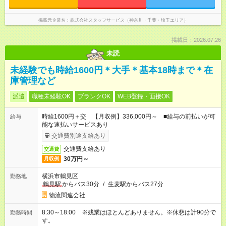
掲載元企業名
株式会社スタッフサービス（神奈川・千葉・埼玉エリア）
掲載日：2026.07.26
未読
未経験でも時給1600円＊大手＊基本18時まで＊在
庫管理など
派遣
職種未経験OK
ブランクOK
WEB登録・面接OK
時給1600円＋交 【月収例】336,000円～ ■給与の前払いが可
給与
能な速払いサービスあり
交通費別途支給あり
交通費支給あり
交通費
30万円～
月収例
横浜市鶴見区
勤務地
鶴見駅
からバス30分
/
生麦駅からバス27分
物流関連会社
8:30～18:00 ※残業はほとんどありません。※休憩は計90分で
勤務時間
す。