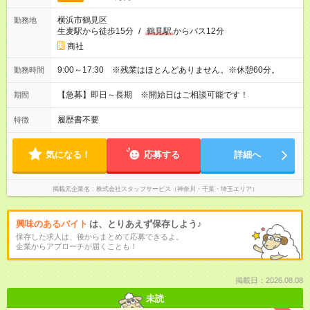
横浜市鶴見区
勤務地
生麦駅から徒歩15分
/
鶴見駅
からバス12分
商社
9:00～17:30 ※残業はほとんどありません。※休憩60分。
勤務時間
【急募】即日～長期 ※開始日はご相談可能です！
期間
履歴書不要
特徴
気になる！
応募する
詳細へ
掲載元企業名
株式会社スタッフサービス（神奈川・千葉・埼玉エリア）
興味のあるバイト
は、とりあえず保存しよう♪
保存した求人は、後からまとめて応募できるよ。
企業からアプローチが届くことも！
掲載日：2026.08.08
未読