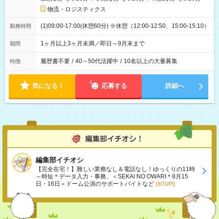
物流・ロジスティクス
(1)09:00-17:00(休憩60分) ※休憩（12:00-12:50、15:00-15:10）
勤務時間
1ヶ月以上3ヶ月未満／即日～9月末まで
期間
履歴書不要
/
40～50代活躍中
/
10名以上の大量募集
特徴
気になる！
応募する
詳細へ
編集部イチオシ
【完全在宅！】難しい業務なし＆電話なし！ゆっくりの11時
～時短＊データ入力・事務、＜SEKAI NO OWARI＊8月15
日・16日＞ドーム公演のサポートバイトなど
(8/7UP!)