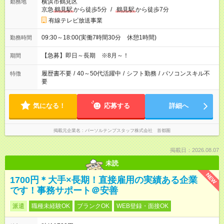
横浜市鶴見区
勤務地
京急
鶴見駅
から徒歩5分
/
鶴見駅
から徒歩7分
有線テレビ放送事業
09:30～18:00(実働7時間30分 休憩1時間)
勤務時間
【急募】即日～長期 ※8月～！
期間
履歴書不要
/
40～50代活躍中
/
シフト勤務
/
パソコンスキル不
特徴
要
気になる！
応募する
詳細へ
掲載元企業名
パーソルテンプスタッフ株式会社 首都圏
掲載日：2026.08.07
未読
NEW
1700円＊大手×長期！直接雇用の実績ある企業
です！事務サポート＠安善
派遣
職種未経験OK
ブランクOK
WEB登録・面接OK