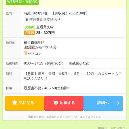
WEB登録・面接OK
時給1820円+交 【月収例】28万2100円
給与
交通費別途支給あり
交通費支給
交通費
25～30万円
月収例
横浜市鶴見区
勤務地
鶴見駅
からバス20分
ゼネコン
8:00～17:15（休憩:90分） ※残業少なめ
勤務時間
【急募】即日～長期 ※8月～、9月～、10月～のスタートもご
期間
相談ください！
履歴書不要
/
40～50代活躍中
特徴
気になる！
応募する
詳細へ
掲載元企業名
株式会社スタッフサービス・エンジニアリング
掲載日：2026.08.05