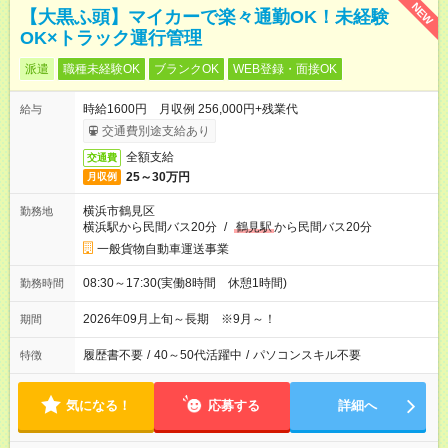
NEW
【大黒ふ頭】マイカーで楽々通勤OK！未経験
OK×トラック運行管理
派遣
職種未経験OK
ブランクOK
WEB登録・面接OK
時給1600円 月収例 256,000円+残業代
給与
交通費別途支給あり
全額支給
交通費
25～30万円
月収例
横浜市鶴見区
勤務地
横浜駅から民間バス20分
/
鶴見駅
から民間バス20分
一般貨物自動車運送事業
08:30～17:30(実働8時間 休憩1時間)
勤務時間
2026年09月上旬～長期 ※9月～！
期間
履歴書不要
/
40～50代活躍中
/
パソコンスキル不要
特徴
気になる！
応募する
詳細へ