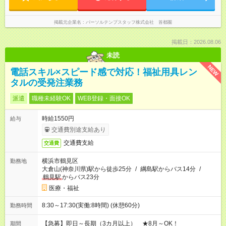
掲載元企業名
パーソルテンプスタッフ株式会社 首都圏
掲載日：2026.08.06
未読
NEW
電話スキル×スピード感で対応！福祉用具レン
タルの受発注業務
派遣
職種未経験OK
WEB登録・面接OK
時給1550円
給与
交通費別途支給あり
交通費支給
交通費
横浜市鶴見区
勤務地
大倉山(神奈川県)駅から徒歩25分
/
綱島駅からバス14分
/
鶴見駅
からバス23分
医療・福祉
8:30～17:30(実働:8時間) (休憩60分)
勤務時間
【急募】即日～長期（3カ月以上） ★8月～OK！
期間