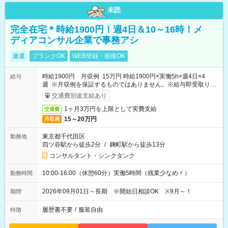
未読
完全在宅＊時給1900円！週4日＆10～16時！メ
ディアコンサル企業で事務アシ
派遣
ブランクOK
WEB登録・面接OK
時給1900円 月収例 15万円 時給1900円×実働5h×週4日×4
給与
週 ※月収例を保証するものではありません。※給与即受取りサ
ービス利用可（利用条件有）
交通費別途支給あり
1ヶ月3万円を上限として実費支給
交通費
15～20万円
月収例
東京都千代田区
勤務地
四ツ谷駅から徒歩2分
/
麹町駅から徒歩13分
コンサルタント・シンクタンク
10:00-16:00（休憩60分）実働5時間（残業少なめ！）
勤務時間
2026年09月01日～長期 ※開始日相談OK ※9月～！
期間
履歴書不要
/
服装自由
特徴