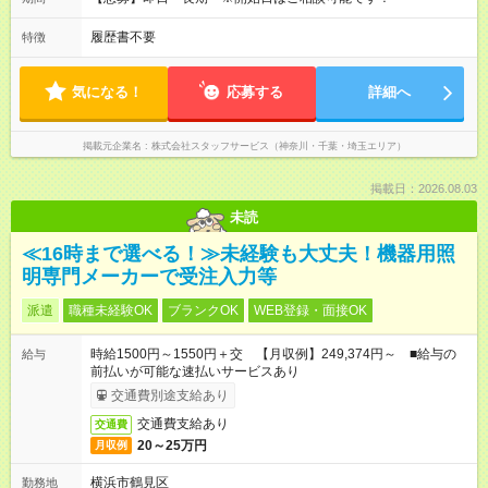
履歴書不要
特徴
気になる！
応募する
詳細へ
掲載元企業名
株式会社スタッフサービス（神奈川・千葉・埼玉エリア）
掲載日：2026.08.03
未読
≪16時まで選べる！≫未経験も大丈夫！機器用照
明専門メーカーで受注入力等
派遣
職種未経験OK
ブランクOK
WEB登録・面接OK
時給1500円～1550円＋交 【月収例】249,374円～ ■給与の
給与
前払いが可能な速払いサービスあり
交通費別途支給あり
交通費支給あり
交通費
20～25万円
月収例
横浜市鶴見区
勤務地