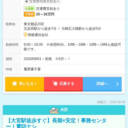
交通費別途支給あり
交通費支給あり
交通費
25～30万円
月収例
東京都品川区
勤務地
五反田駅から徒歩7分
/
大崎広小路駅から徒歩5分
情報通信会社
9:00～16:00 ※休憩60分。10時～18時・10時～19時も相談可
勤務時間
能です。
2026/09/01～長期 ※9月～！
期間
履歴書不要
特徴
気になる！
応募する
詳細へ
掲載日：2026.08.06
未読
【大宮駅徒歩すぐ】長期×安定！事務センタ
ー！電話ナシ