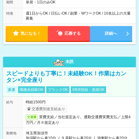
単発・1日のみOK
期間
週1日からOK / 日払いOK / 副業・WワークOK / 10名以上の大量
特徴
募集
気になる！
応募する
詳細へ
未読
スピードよりも丁寧に！未経験OK！作業はカン
タン×完全座り
派遣
職種未経験OK
ブランクOK
WEB登録・面接OK
時給1500円
給与
交通費別途支給あり
実費支給／当社規定あり。通勤交通費実費支払／上限4
交通費
万円／月※規定あり
埼玉県加須市
勤務地
加須駅から車10分
/
久喜駅から車20分
/
鴻巣駅から車20分