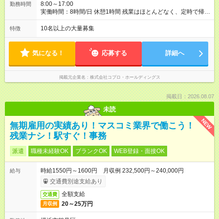
8:00～17:00
勤務時間
実働時間：8時間/日 休憩1時間 残業はほとんどなく、定時で帰れ
る日が多い働き方です。 毎日の業務は進捗管理や事務が中心な
ので、 「今日やるべき仕事」が終われば、自然と区切りをつけ
10名以上の大量募集
特徴
やすいのが特長。 突発的な対応も少なく、無理をさせない働き
方を大切にしています。
気になる！
応募する
詳細へ
掲載元企業名
株式会社コプロ・ホールディングス
掲載日：2026.08.07
未読
NEW
無期雇用の実績あり！マスコミ業界で働こう！
残業ナシ！駅すぐ！事務
派遣
職種未経験OK
ブランクOK
WEB登録・面接OK
時給1550円～1600円 月収例 232,500円～240,000円
給与
交通費別途支給あり
全額支給
交通費
20～25万円
月収例