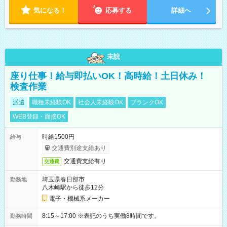
気になる！
応募する
詳細へ
未読
座り仕事！給与即払いOK！高時給！土日休み！
検査作業
派遣
職種未経験OK
社会人未経験OK
ブランクOK
WEB登録・面接OK
時給1500円
給与
交通費別途支給あり
交通費支給有り
交通費
埼玉県春日部市
勤務地
八木崎駅から徒歩12分
電子・機械系メーカー
8:15～17:00 ※表記のうち実働8時間です。
勤務時間