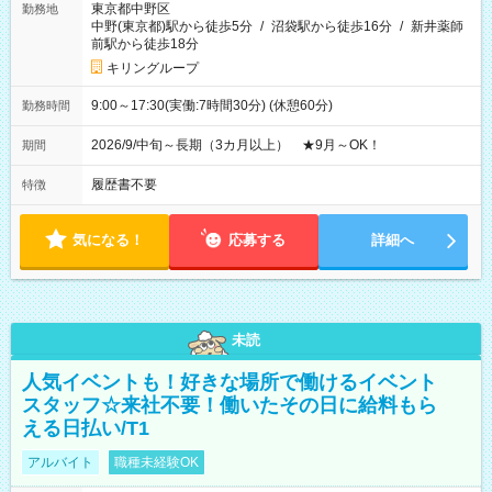
東京都中野区
勤務地
中野(東京都)駅から徒歩5分
/
沼袋駅から徒歩16分
/
新井薬師
前駅から徒歩18分
キリングループ
9:00～17:30(実働:7時間30分) (休憩60分)
勤務時間
2026/9/中旬～長期（3カ月以上） ★9月～OK！
期間
履歴書不要
特徴
気になる！
応募する
詳細へ
未読
人気イベントも！好きな場所で働けるイベント
スタッフ☆来社不要！働いたその日に給料もら
える日払い/T1
アルバイト
職種未経験OK