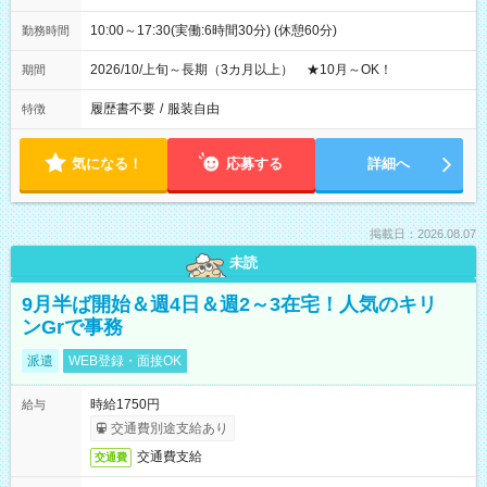
10:00～17:30(実働:6時間30分) (休憩60分)
勤務時間
2026/10/上旬～長期（3カ月以上） ★10月～OK！
期間
履歴書不要
/
服装自由
特徴
気になる！
応募する
詳細へ
掲載日：2026.08.07
未読
9月半ば開始＆週4日＆週2～3在宅！人気のキリ
ンGrで事務
派遣
WEB登録・面接OK
時給1750円
給与
交通費別途支給あり
交通費支給
交通費