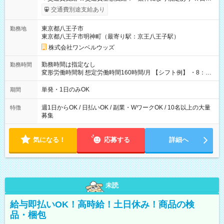
いOK！（規定あり） ┗働いたその日に現金GET♪ お仕事後はコ
交通費別途支給あり
ンビニATMから 日払い分を引き落とせます！ 【試用期間】試
用期間なし
東京都八王子市
勤務地
東京都八王子市明神町（最寄り駅：京王八王子駅）
株式会社ワンベルウッズ
勤務時間は指定なし
勤務時間
変形労働時間制 想定労働時間160時間/月 【シフト例】 ・8：00
～21：00
単発・1日のみOK
期間
週1日からOK / 日払いOK / 副業・WワークOK / 10名以上の大量
特徴
募集
気になる！
応募する
詳細へ
未読
給与即払いOK！高時給！土日休み！商品の検
品・梱包