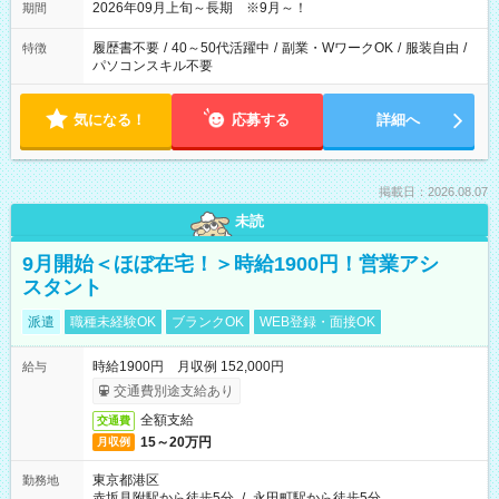
2026年09月上旬～長期 ※9月～！
期間
履歴書不要
/
40～50代活躍中
/
副業・WワークOK
/
服装自由
/
特徴
パソコンスキル不要
気になる！
応募する
詳細へ
掲載日：2026.08.07
未読
9月開始＜ほぼ在宅！＞時給1900円！営業アシ
スタント
派遣
職種未経験OK
ブランクOK
WEB登録・面接OK
時給1900円 月収例 152,000円
給与
交通費別途支給あり
全額支給
交通費
15～20万円
月収例
東京都港区
勤務地
赤坂見附駅から徒歩5分
/
永田町駅から徒歩5分