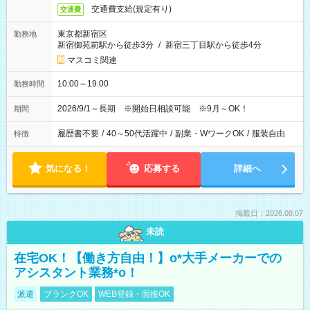
交通費支給(規定有り)
交通費
東京都新宿区
勤務地
新宿御苑前駅から徒歩3分
/
新宿三丁目駅から徒歩4分
マスコミ関連
10:00～19:00
勤務時間
2026/9/1～長期 ※開始日相談可能 ※9月～OK！
期間
履歴書不要
/
40～50代活躍中
/
副業・WワークOK
/
服装自由
特徴
気になる！
応募する
詳細へ
掲載日：2026.08.07
未読
在宅OK！【働き方自由！】o*大手メーカーでの
アシスタント業務*o！
派遣
ブランクOK
WEB登録・面接OK