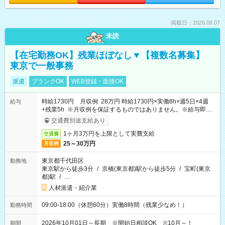
掲載日：2026.08.07
未読
【在宅勤務OK】残業ほぼなし▼【複数名募集】
東京で一般事務
派遣
ブランクOK
WEB登録・面接OK
時給1730円 月収例 28万円 時給1730円×実働8h×週5日×4週
給与
+残業5h ※月収例を保証するものではありません。※給与即受
取りサービス利用可（利用条件有）
交通費別途支給あり
1ヶ月3万円を上限として実費支給
交通費
25～30万円
月収例
東京都千代田区
勤務地
東京駅から徒歩3分
/
京橋(東京都)駅から徒歩5分
/
宝町(東京
都)駅
/
…
人材派遣・紹介業
09:00-18:00（休憩60分）実働8時間（残業少なめ！）
勤務時間
2026年10月01日～長期 ※開始日相談OK ※10月～！
期間