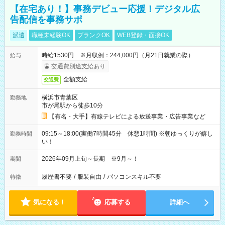
【在宅あり！】事務デビュー応援！デジタル広
告配信を事務サポ
派遣
職種未経験OK
ブランクOK
WEB登録・面接OK
時給1530円 ※月収例：244,000円（月21日就業の際）
給与
交通費別途支給あり
全額支給
交通費
横浜市青葉区
勤務地
市が尾駅から徒歩10分
【有名・大手】有線テレビによる放送事業・広告事業など
09:15～18:00(実働7時間45分 休憩1時間) ※朝ゆっくりが嬉し
勤務時間
い！
2026年09月上旬～長期 ※9月～！
期間
履歴書不要
/
服装自由
/
パソコンスキル不要
特徴
気になる！
応募する
詳細へ