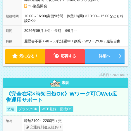
5G製品開発
10:00～16:00(実働5時間 休憩1時間) ※10:00～15:00なども相
勤務時間
談OK☆
2026年09月上旬～長期 ※9月～！
期間
履歴書不要
/
40～50代活躍中
/
副業・WワークOK
/
服装自由
特徴
気になる！
応募する
詳細へ
掲載日：2026.08.07
未読
《完全在宅×時短日短OK》Wワーク可〇Web広
告運用サポート
派遣
ブランクOK
WEB登録・面接OK
時給2100～2200円＋交
給与
交通費別途支給あり