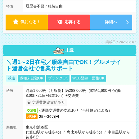
履歴書不要
/
服装自由
特徴
気になる！
応募する
詳細へ
掲載日：2026.08.07
未読
＼週1～2日在宅／服装自由でOK！グルメサイ
ト運営会社で営業サポート
派遣
職種未経験OK
ブランクOK
WEB登録・面接OK
時給1,600円【月収例】約288,000円（時給1,600円×実働
給与
8.00h×21日+残業10h）+交通費
交通費別途支給あり
○通勤交通費の支給あり（当社規定による）
交通費
25～30万円
月収例
東京都渋谷区
勤務地
代官山駅から徒歩4分
/
恵比寿駅から徒歩5分
/
中目黒駅から
徒歩8分