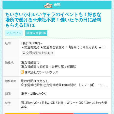
未読
ちいさいかわいいキャラのイベントも！好きな
場所で働ける☆来社不要！働いたその日に給料
もらえる◎/T1
アルバイト
職種未経験OK
日給13,000円～
給与
＋交通費支給 ★交通費全額支給！ ┗案件により規定あり ★日払
いOK！（規定あり） ┗働いたその日に現金GET♪ お仕事後はコ
交通費別途支給あり
ンビニATMから 日払い分を引き落とせます！ 【試用期間】試
用期間なし
東京都町田市
勤務地
東京都町田市原町田（最寄り駅：町田駅）
株式会社ワンベルウッズ
勤務時間は指定なし
勤務時間
変形労働時間制 想定労働時間160時間/月 【シフト例】 ・8：00
～21：00
単発・1日のみOK
期間
週1日からOK / 日払いOK / 副業・WワークOK / 10名以上の大量
特徴
募集