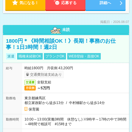
気になる！
応募する
詳細へ
掲載日：2026.08.07
未読
1800円＊《時間相談OK！》長期！事務のお仕
事！1日3時間！週2日
派遣
職種未経験OK
ブランクOK
WEB登録・面接OK
時給1800円 月収例 43,200円
給与
交通費別途支給あり
全額支給
交通費
～5万円
月収例
東京都練馬区
勤務地
都立家政駅から徒歩13分
/
中村橋駅から徒歩14分
保育園
10:00～13:00(実働3時間 休憩なし) ※9時半～17時の中で3時間
勤務時間
～4時間で相談可 #15時まで