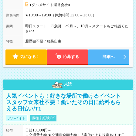
●グルメサイト運営会社●
★10:00～19:00（休憩時間 12:00～13:00）
勤務時間
即日スタート ※急募 ○9月～、10月～スタートもご相談くだ
期間
さい♪
履歴書不要
/
服装自由
特徴
気になる！
応募する
詳細へ
未読
人気イベントも！好きな場所で働けるイベント
スタッフ☆来社不要！働いたその日に給料もら
える日払い/T1
アルバイト
職種未経験OK
日給13,000円～
給与
＋交通費支給 ★交通費全額支給！ ┗案件により規定あり ★日払