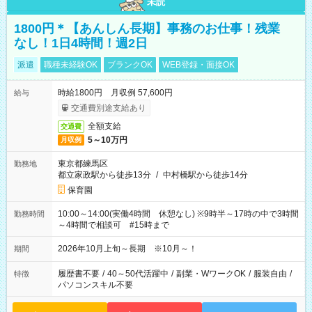
未読
1800円＊【あんしん長期】事務のお仕事！残業
なし！1日4時間！週2日
派遣
職種未経験OK
ブランクOK
WEB登録・面接OK
時給1800円 月収例 57,600円
給与
交通費別途支給あり
全額支給
交通費
5～10万円
月収例
東京都練馬区
勤務地
都立家政駅から徒歩13分
/
中村橋駅から徒歩14分
保育園
10:00～14:00(実働4時間 休憩なし) ※9時半～17時の中で3時間
勤務時間
～4時間で相談可 #15時まで
2026年10月上旬～長期 ※10月～！
期間
履歴書不要
/
40～50代活躍中
/
副業・WワークOK
/
服装自由
/
特徴
パソコンスキル不要