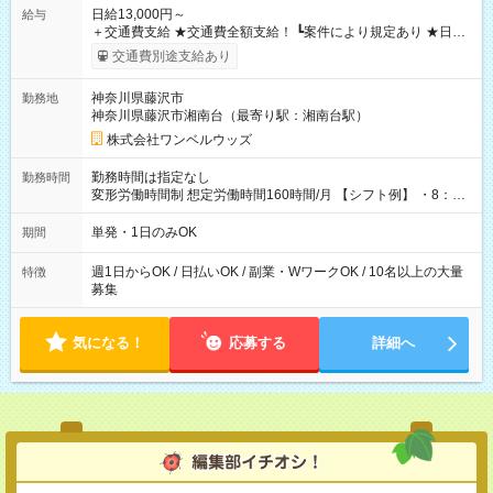
日給13,000円～
給与
＋交通費支給 ★交通費全額支給！ ┗案件により規定あり ★日払
いOK！（規定あり） ┗働いたその日に現金GET♪ お仕事後はコ
交通費別途支給あり
ンビニATMから 日払い分を引き落とせます！ 【試用期間】試
用期間なし
神奈川県藤沢市
勤務地
神奈川県藤沢市湘南台（最寄り駅：湘南台駅）
株式会社ワンベルウッズ
勤務時間は指定なし
勤務時間
変形労働時間制 想定労働時間160時間/月 【シフト例】 ・8：00
～21：00
単発・1日のみOK
期間
週1日からOK / 日払いOK / 副業・WワークOK / 10名以上の大量
特徴
募集
気になる！
応募する
詳細へ