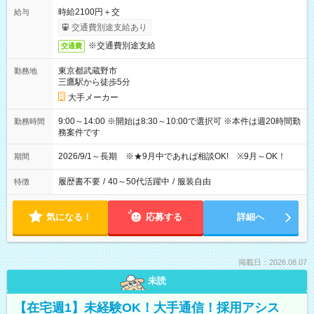
時給2100円＋交
給与
交通費別途支給あり
※交通費別途支給
交通費
東京都武蔵野市
勤務地
三鷹駅から徒歩5分
大手メーカー
9:00～14:00 ※開始は8:30～10:00で選択可 ※本件は週20時間勤
勤務時間
務案件です
2026/9/1～長期 ※★9月中であれば相談OK! ※9月～OK！
期間
履歴書不要
/
40～50代活躍中
/
服装自由
特徴
気になる！
応募する
詳細へ
掲載日：2026.08.07
未読
【在宅週1】未経験OK！大手通信！採用アシス