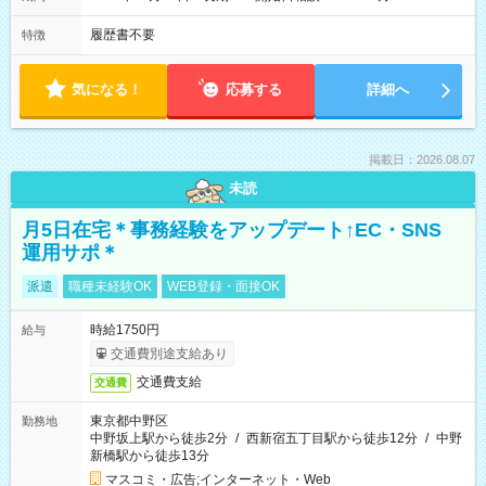
履歴書不要
特徴
気になる！
応募する
詳細へ
掲載日：2026.08.07
未読
月5日在宅＊事務経験をアップデート↑EC・SNS
運用サポ＊
派遣
職種未経験OK
WEB登録・面接OK
時給1750円
給与
交通費別途支給あり
交通費支給
交通費
東京都中野区
勤務地
中野坂上駅から徒歩2分
/
西新宿五丁目駅から徒歩12分
/
中野
新橋駅から徒歩13分
マスコミ・広告;インターネット・Web