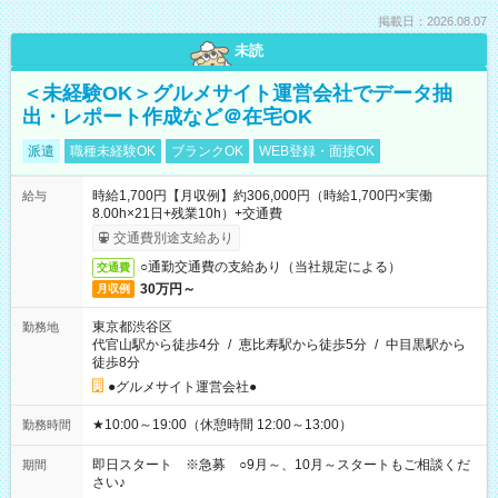
掲載日：2026.08.07
未読
＜未経験OK＞グルメサイト運営会社でデータ抽
出・レポート作成など＠在宅OK
派遣
職種未経験OK
ブランクOK
WEB登録・面接OK
時給1,700円【月収例】約306,000円（時給1,700円×実働
給与
8.00h×21日+残業10h）+交通費
交通費別途支給あり
○通勤交通費の支給あり（当社規定による）
交通費
30万円～
月収例
東京都渋谷区
勤務地
代官山駅から徒歩4分
/
恵比寿駅から徒歩5分
/
中目黒駅から
徒歩8分
●グルメサイト運営会社●
★10:00～19:00（休憩時間 12:00～13:00）
勤務時間
即日スタート ※急募 ○9月～、10月～スタートもご相談くだ
期間
さい♪