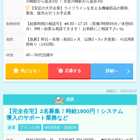
川崎駅から徒歩3分
/
京急川崎駅から徒歩3分
【安定の大手企業】ライフラインを支える機械部品の開発、
製造、販売を行う大手企業
【始業時間の相談可】 ●8:30～17:15 （実働7時間45分／休憩60
勤務時間
分） 9時～始業も相談できます！ お気軽にご相談下さいね
【急募】即日～長期（初回1ヶ月、以降2～3ヶ月更新） ※試用期
期間
間有り（14日間）
40～50代活躍中
特徴
気になる！
応募する
詳細へ
掲載日：2026.08.07
未読
【完全在宅】2名募集！時給1900円！システム
導入のサポート業務など
派遣
ブランクOK
WEB登録・面接OK