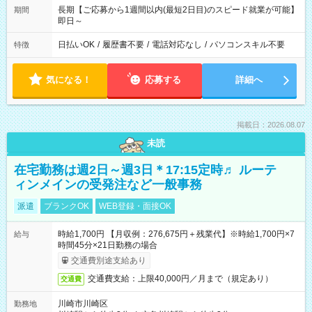
長期【ご応募から1週間以内(最短2日目)のスピード就業が可能】
期間
即日～
日払いOK
/
履歴書不要
/
電話対応なし
/
パソコンスキル不要
特徴
気になる！
応募する
詳細へ
掲載日：2026.08.07
未読
在宅勤務は週2日～週3日＊17:15定時♬ ルーテ
ィンメインの受発注など一般事務
派遣
ブランクOK
WEB登録・面接OK
時給1,700円 【月収例：276,675円＋残業代】※時給1,700円×7
給与
時間45分×21日勤務の場合
交通費別途支給あり
交通費支給：上限40,000円／月まで（規定あり）
交通費
川崎市川崎区
勤務地