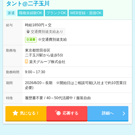
タント@二子玉川
派遣
職種未経験OK
ブランクOK
WEB登録・面接OK
時給1850円＋交
給与
交通費別途支給あり
※交通費別途支給
交通費
東京都世田谷区
勤務地
二子玉川駅から徒歩5分
楽天グループ株式会社
9:00～17:30
勤務時間
2026/8/20～長期 ※開始日はご相談可能(入社まで約10営業日
期間
必要)
履歴書不要
/
40～50代活躍中
/
服装自由
特徴
気になる！
応募する
詳細へ