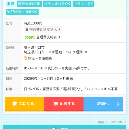
派遣
職種未経験OK
社会人未経験OK
ブランクOK
WEB登録・面接OK
時給1300円
給与
交通費別途支給あり
交通費支給有り
交通費
埼玉県川口市
勤務地
埼玉県川口市 ※車通勤・バイク通勤OK
物流・倉庫関係
8:50～16:10 ※表記のうち実働6時間です。
勤務時間
2026/9/1～1ヶ月以上3ヶ月未満
期間
日払いOK
/
履歴書不要
/
電話対応なし
/
パソコンスキル不要
特徴
気になる！
応募する
詳細へ
掲載日：2026.08.07