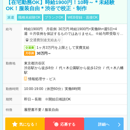
【在宅勤務OK】時給1900円！10時～＊未経験
OK！服装自由＊渋谷で校正・制作
派遣
職種未経験OK
ブランクOK
WEB登録・面接OK
時給1900円 月収例 30万円 時給1900円×実働8h×週5日×4
給与
週 ※月収例を保証するものではありません。※給与即受取りサ
ービス利用可（利用条件有）
交通費別途支給あり
1ヶ月3万円を上限として実費支給
交通費
30万円～
月収例
東京都渋谷区
勤務地
渋谷駅から徒歩8分
/
代々木公園駅から徒歩12分
/
代々木八幡
駅
情報処理サ－ビス
10:00-19:00（休憩60分）実働8時間
勤務時間
即日～長期 ※開始日相談OK
期間
履歴書不要
/
服装自由
特徴
気になる！
応募する
詳細へ