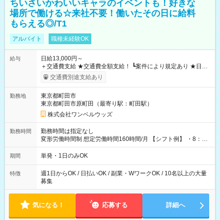
ちいさいかわいいキャラのイベントも！好きな
場所で働ける☆来社不要！働いたその日に給料
もらえる◎/T1
アルバイト
職種未経験OK
日給13,000円～
給与
＋交通費支給 ★交通費全額支給！ ┗案件により規定あり ★日払
いOK！（規定あり） ┗働いたその日に現金GET♪ お仕事後はコ
交通費別途支給あり
ンビニATMから 日払い分を引き落とせます！ 【試用期間】試
用期間なし
東京都町田市
勤務地
東京都町田市原町田（最寄り駅：町田駅）
株式会社ワンベルウッズ
勤務時間は指定なし
勤務時間
変形労働時間制 想定労働時間160時間/月 【シフト例】 ・8：00
～21：00
単発・1日のみOK
期間
週1日からOK / 日払いOK / 副業・WワークOK / 10名以上の大量
特徴
募集
気になる！
応募する
詳細へ