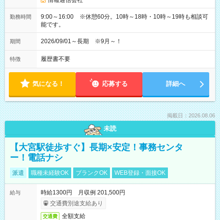
情報通信会社
9:00～16:00 ※休憩60分。10時～18時・10時～19時も相談可
勤務時間
能です。
2026/09/01～長期 ※9月～！
期間
履歴書不要
特徴
気になる！
応募する
詳細へ
掲載日：2026.08.06
未読
【大宮駅徒歩すぐ】長期×安定！事務センタ
ー！電話ナシ
派遣
職種未経験OK
ブランクOK
WEB登録・面接OK
時給1300円 月収例 201,500円
給与
交通費別途支給あり
全額支給
交通費