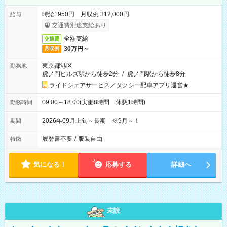
時給1950円 月収例 312,000円
給与
交通費別途支給あり
全額支給
交通費
30万円～
月収例
東京都港区
勤務地
虎ノ門ヒルズ駅から徒歩2分
/
虎ノ門駅から徒歩8分
ライドシェアサービス／タクシー配車アプリ運営★
09:00～18:00(実働8時間 休憩1時間)
勤務時間
2026年09月上旬～長期 ※9月～！
期間
履歴書不要
/
服装自由
特徴
気になる！
応募する
詳細へ
未読