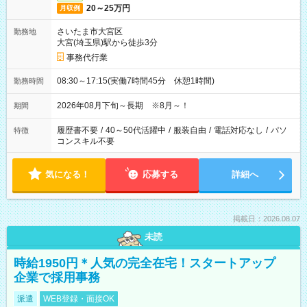
20～25万円
月収例
さいたま市大宮区
勤務地
大宮(埼玉県)駅から徒歩3分
事務代行業
08:30～17:15(実働7時間45分 休憩1時間)
勤務時間
2026年08月下旬～長期 ※8月～！
期間
履歴書不要
/
40～50代活躍中
/
服装自由
/
電話対応なし
/
パソ
特徴
コンスキル不要
気になる！
応募する
詳細へ
掲載日：2026.08.07
未読
時給1950円＊人気の完全在宅！スタートアップ
企業で採用事務
派遣
WEB登録・面接OK