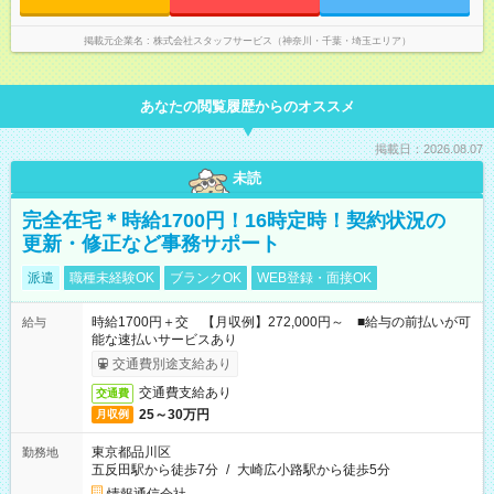
掲載元企業名
株式会社スタッフサービス（神奈川・千葉・埼玉エリア）
あなたの閲覧履歴からのオススメ
掲載日：2026.08.07
未読
完全在宅＊時給1700円！16時定時！契約状況の
更新・修正など事務サポート
派遣
職種未経験OK
ブランクOK
WEB登録・面接OK
時給1700円＋交 【月収例】272,000円～ ■給与の前払いが可
給与
能な速払いサービスあり
交通費別途支給あり
交通費支給あり
交通費
25～30万円
月収例
東京都品川区
勤務地
五反田駅から徒歩7分
/
大崎広小路駅から徒歩5分