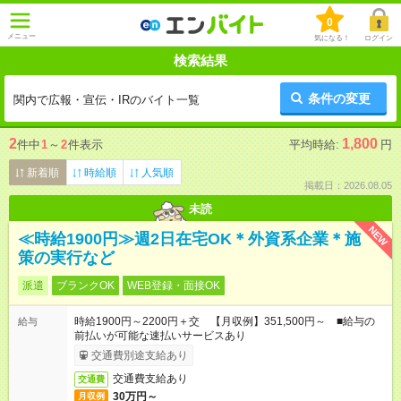
0
メニュー
気になる！
ログイン
検索結果
条件の変更
関内で広報・宣伝・IRのバイト一覧
2
1,800
件中
1
～
2
件表示
平均時給:
円
新着順
時給順
人気順
掲載日：2026.08.05
未読
NEW
≪時給1900円≫週2日在宅OK＊外資系企業＊施
策の実行など
派遣
ブランクOK
WEB登録・面接OK
時給1900円～2200円＋交 【月収例】351,500円～ ■給与の
給与
前払いが可能な速払いサービスあり
交通費別途支給あり
交通費支給あり
交通費
30万円～
月収例