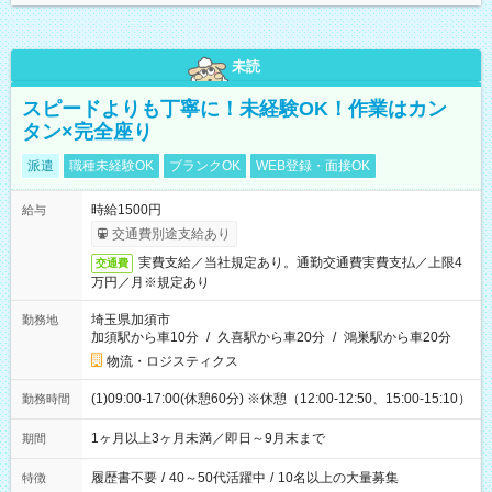
未読
スピードよりも丁寧に！未経験OK！作業はカン
タン×完全座り
派遣
職種未経験OK
ブランクOK
WEB登録・面接OK
時給1500円
給与
交通費別途支給あり
実費支給／当社規定あり。通勤交通費実費支払／上限4
交通費
万円／月※規定あり
埼玉県加須市
勤務地
加須駅から車10分
/
久喜駅から車20分
/
鴻巣駅から車20分
物流・ロジスティクス
(1)09:00-17:00(休憩60分) ※休憩（12:00-12:50、15:00-15:10）
勤務時間
1ヶ月以上3ヶ月未満／即日～9月末まで
期間
履歴書不要
/
40～50代活躍中
/
10名以上の大量募集
特徴