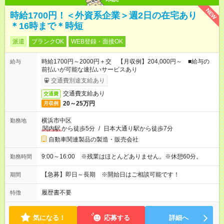
NEW
時給1700円！＜外資系企業＞週2日の在宅あり
＊16時まで＊時短
派遣
ブランクOK
WEB登録・面接OK
時給1700円～2000円＋交 【月収例】204,000円～ ■給与の
給与
前払いが可能な速払いサービスあり
交通費別途支給あり
交通費支給あり
交通費
20～25万円
月収例
横浜市中区
勤務地
関内駅
から徒歩5分
/
日本大通り駅から徒歩7分
自動車関連製品の製造・販売会社
9:00～16:00 ※残業はほとんどありません。※休憩60分。
勤務時間
【急募】即日～長期 ※開始日はご相談可能です！
期間
履歴書不要
特徴
気になる！
応募する
詳細へ