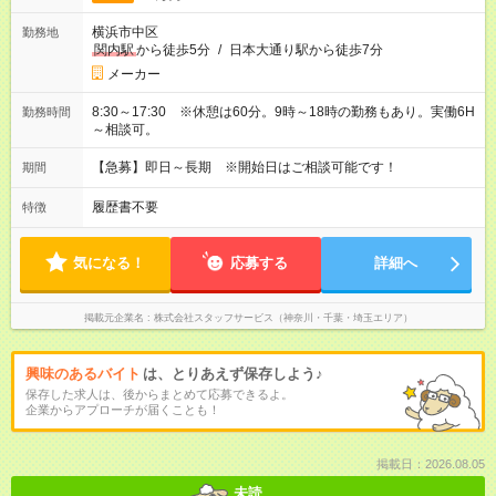
横浜市中区
勤務地
関内駅
から徒歩5分
/
日本大通り駅から徒歩7分
メーカー
8:30～17:30 ※休憩は60分。9時～18時の勤務もあり。実働6H
勤務時間
～相談可。
【急募】即日～長期 ※開始日はご相談可能です！
期間
履歴書不要
特徴
気になる！
応募する
詳細へ
掲載元企業名
株式会社スタッフサービス（神奈川・千葉・埼玉エリア）
興味のあるバイト
は、とりあえず保存しよう♪
保存した求人は、後からまとめて応募できるよ。
企業からアプローチが届くことも！
掲載日：2026.08.05
未読