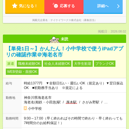
気になる！
応募する
詳細へ
掲載元企業名
テイケイワークス株式会社（募集担当）
掲載日：2026.08.02
未読
【単発1日～】かんたん！小中学校で使うiPadアプ
リの確認作業＠海老名市
派遣
職種未経験OK
社会人未経験OK
大学生歓迎
ブランクOK
WEB登録・面接OK
時給1377円 ▼全額日払い・週払いOK（規定あり）▼翌日振込
給与
OK ■初勤務手当あり ※規定による
神奈川県海老名市
勤務地
海老名(相鉄・小田急)駅
/
厚木駅
/
さがみ野駅
/
…
小中学校
9:00～17:00（早く終わればその時間で終わり・早く終わっても
勤務時間
7時間分のお給料保証！）