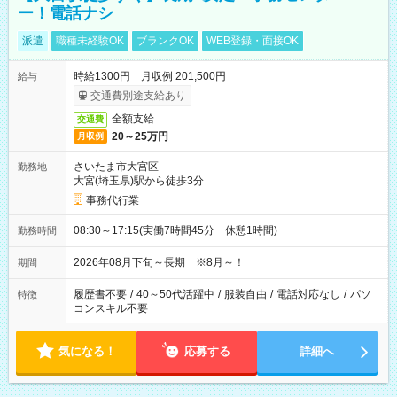
ー！電話ナシ
派遣
職種未経験OK
ブランクOK
WEB登録・面接OK
時給1300円 月収例 201,500円
給与
交通費別途支給あり
全額支給
交通費
20～25万円
月収例
さいたま市大宮区
勤務地
大宮(埼玉県)駅から徒歩3分
事務代行業
08:30～17:15(実働7時間45分 休憩1時間)
勤務時間
2026年08月下旬～長期 ※8月～！
期間
履歴書不要
/
40～50代活躍中
/
服装自由
/
電話対応なし
/
パソ
特徴
コンスキル不要
気になる！
応募する
詳細へ