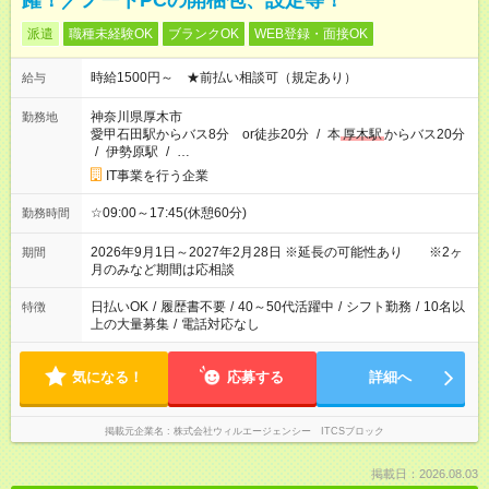
躍！／ノートPCの開梱包、設定等！
派遣
職種未経験OK
ブランクOK
WEB登録・面接OK
時給1500円～ ★前払い相談可（規定あり）
給与
神奈川県厚木市
勤務地
愛甲石田駅からバス8分 or徒歩20分
/
本
厚木駅
からバス20分
/
伊勢原駅
/
…
IT事業を行う企業
☆09:00～17:45(休憩60分)
勤務時間
2026年9月1日～2027年2月28日 ※延長の可能性あり ※2ヶ
期間
月のみなど期間は応相談
日払いOK
/
履歴書不要
/
40～50代活躍中
/
シフト勤務
/
10名以
特徴
上の大量募集
/
電話対応なし
気になる！
応募する
詳細へ
掲載元企業名
株式会社ウィルエージェンシー ITCSブロック
掲載日：2026.08.03