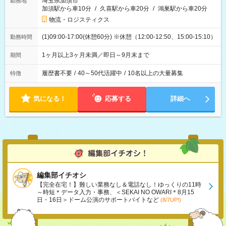
埼玉県加須市
勤務地
加須駅から車10分
/
久喜駅から車20分
/
鴻巣駅から車20分
物流・ロジスティクス
(1)09:00-17:00(休憩60分) ※休憩（12:00-12:50、15:00-15:10）
勤務時間
1ヶ月以上3ヶ月未満／即日～9月末まで
期間
履歴書不要
/
40～50代活躍中
/
10名以上の大量募集
特徴
気になる！
応募する
詳細へ
編集部イチオシ
【完全在宅！】難しい業務なし＆電話なし！ゆっくりの11時
～時短＊データ入力・事務、＜SEKAI NO OWARI＊8月15
日・16日＞ドーム公演のサポートバイトなど
(8/7UP!)