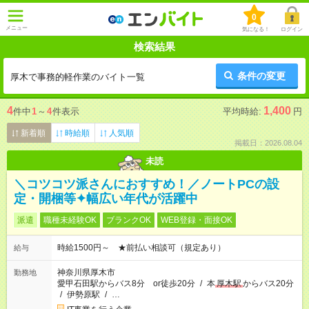
0
メニュー
気になる！
ログイン
検索結果
条件の変更
厚木で事務的軽作業のバイト一覧
4
1,400
件中
1
～
4
件表示
平均時給:
円
新着順
時給順
人気順
掲載日：2026.08.04
未読
＼コツコツ派さんにおすすめ！／ノートPCの設
定・開梱等✦幅広い年代が活躍中
派遣
職種未経験OK
ブランクOK
WEB登録・面接OK
時給1500円～ ★前払い相談可（規定あり）
給与
神奈川県厚木市
勤務地
愛甲石田駅からバス8分 or徒歩20分
/
本
厚木駅
からバス20分
/
伊勢原駅
/
…