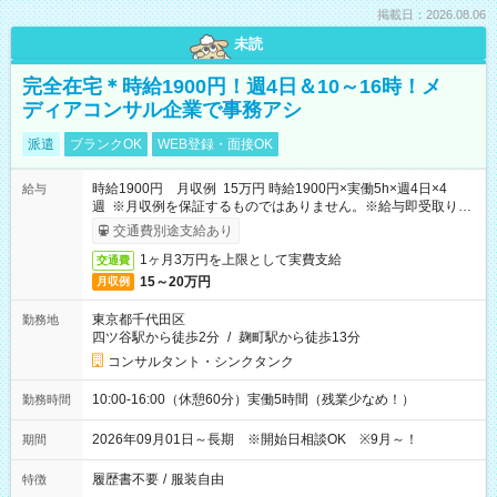
掲載日：2026.08.06
未読
完全在宅＊時給1900円！週4日＆10～16時！メ
ディアコンサル企業で事務アシ
派遣
ブランクOK
WEB登録・面接OK
時給1900円 月収例 15万円 時給1900円×実働5h×週4日×4
給与
週 ※月収例を保証するものではありません。※給与即受取りサ
ービス利用可（利用条件有）
交通費別途支給あり
1ヶ月3万円を上限として実費支給
交通費
15～20万円
月収例
東京都千代田区
勤務地
四ツ谷駅から徒歩2分
/
麹町駅から徒歩13分
コンサルタント・シンクタンク
10:00-16:00（休憩60分）実働5時間（残業少なめ！）
勤務時間
2026年09月01日～長期 ※開始日相談OK ※9月～！
期間
履歴書不要
/
服装自由
特徴