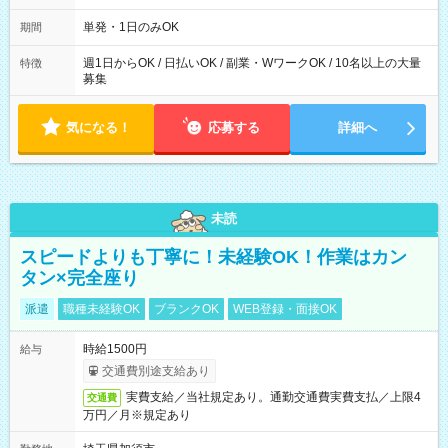
～21：00
単発・1日のみOK
期間
週1日からOK / 日払いOK / 副業・WワークOK / 10名以上の大量
特徴
募集
気になる！
応募する
詳細へ
未読
スピードよりも丁寧に！未経験OK！作業はカン
タン×完全座り
派遣
職種未経験OK
ブランクOK
WEB登録・面接OK
時給1500円
給与
交通費別途支給あり
実費支給／当社規定あり。通勤交通費実費支払／上限4
交通費
万円／月※規定あり