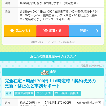
登録後はお好きな日に働けます！（規定あり）
期間
週1日からOK
/
日払いOK
/
履歴書不要
/
40～50代活躍中
/
副
特徴
業・WワークOK
/
服装自由
/
シフト勤務
/
10名以上の大量募
集
/
電話対応なし
/
パソコンスキル不要
気になる！
応募する
詳細へ
掲載元企業名
テイケイワークス東京株式会社
あなたの閲覧履歴からのオススメ
掲載日：2026.08.07
未読
完全在宅＊時給1700円！16時定時！契約状況の
更新・修正など事務サポート
派遣
職種未経験OK
ブランクOK
WEB登録・面接OK
時給1700円＋交 【月収例】272,000円～ ■給与の前払いが可
給与