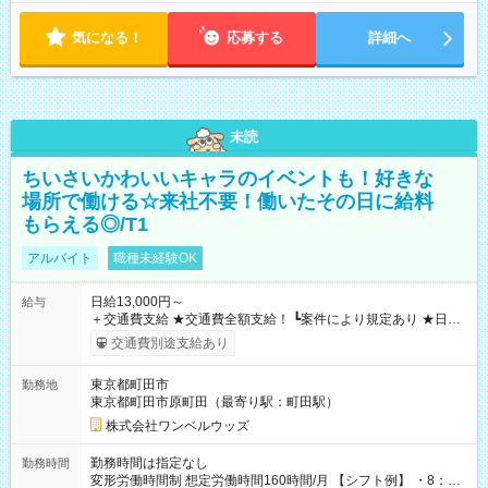
気になる！
応募する
詳細へ
未読
ちいさいかわいいキャラのイベントも！好きな
場所で働ける☆来社不要！働いたその日に給料
もらえる◎/T1
アルバイト
職種未経験OK
日給13,000円～
給与
＋交通費支給 ★交通費全額支給！ ┗案件により規定あり ★日払
いOK！（規定あり） ┗働いたその日に現金GET♪ お仕事後はコ
交通費別途支給あり
ンビニATMから 日払い分を引き落とせます！ 【試用期間】試
用期間なし
東京都町田市
勤務地
東京都町田市原町田（最寄り駅：町田駅）
株式会社ワンベルウッズ
勤務時間は指定なし
勤務時間
変形労働時間制 想定労働時間160時間/月 【シフト例】 ・8：00