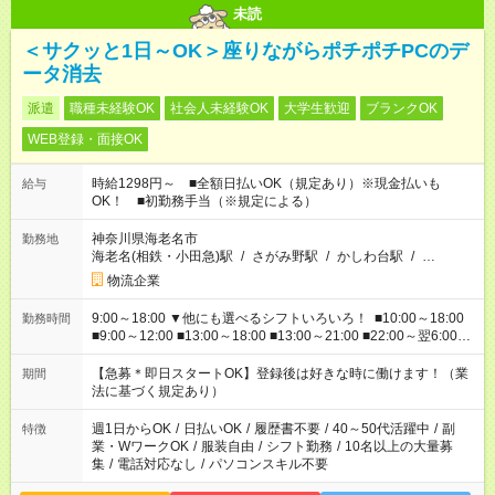
未読
＜サクッと1日～OK＞座りながらポチポチPCのデ
ータ消去
派遣
職種未経験OK
社会人未経験OK
大学生歓迎
ブランクOK
WEB登録・面接OK
時給1298円～ ■全額日払いOK（規定あり）※現金払いも
給与
OK！ ■初勤務手当（※規定による）
神奈川県海老名市
勤務地
海老名(相鉄・小田急)駅
/
さがみ野駅
/
かしわ台駅
/
…
物流企業
9:00～18:00 ▼他にも選べるシフトいろいろ！ ■10:00～18:00
勤務時間
■9:00～12:00 ■13:00～18:00 ■13:00～21:00 ■22:00～翌6:00
など あなたの希望を教えてください！
【急募＊即日スタートOK】登録後は好きな時に働けます！（業
期間
法に基づく規定あり）
週1日からOK
/
日払いOK
/
履歴書不要
/
40～50代活躍中
/
副
特徴
業・WワークOK
/
服装自由
/
シフト勤務
/
10名以上の大量募
集
/
電話対応なし
/
パソコンスキル不要