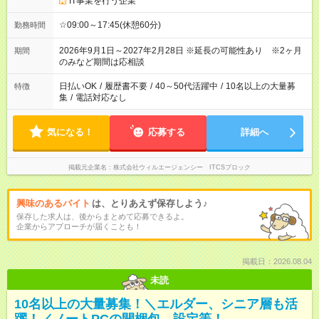
IT事業を行う企業
☆09:00～17:45(休憩60分)
勤務時間
2026年9月1日～2027年2月28日 ※延長の可能性あり ※2ヶ月
期間
のみなど期間は応相談
日払いOK
/
履歴書不要
/
40～50代活躍中
/
10名以上の大量募
特徴
集
/
電話対応なし
気になる！
応募する
詳細へ
掲載元企業名
株式会社ウィルエージェンシー ITCSブロック
興味のあるバイト
は、とりあえず保存しよう♪
保存した求人は、後からまとめて応募できるよ。
企業からアプローチが届くことも！
掲載日：2026.08.04
未読
10名以上の大量募集！＼エルダー、シニア層も活