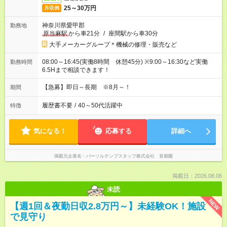
25～30万円
月収例
神奈川県愛甲郡
勤務地
原当麻駅
から車21分
/
座間駅から車30分
大手メーカーグループ＊機械の修理・販売など
08:00～16:45(実働8時間 休憩45分) ※9:00～16:30など実働
勤務時間
6.5Hまで相談できます！
【急募】即日～長期 ※8月～！
期間
履歴書不要
/
40～50代活躍中
特徴
気になる！
応募する
詳細へ
掲載元企業名
パーソルテンプスタッフ株式会社 首都圏
掲載日：2026.08.06
未読
NEW
【週1回＆夜勤日収2.8万円～】未経験OK！施設
で見守り