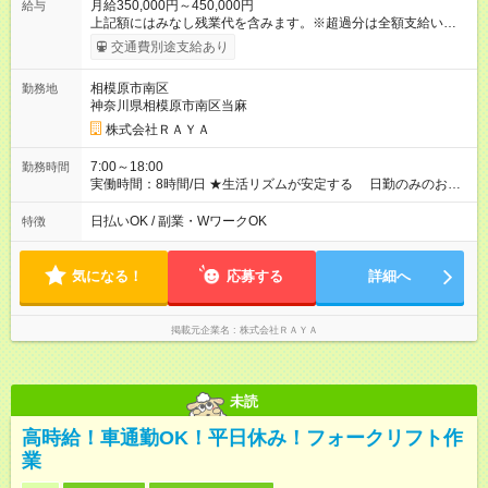
月給350,000円～450,000円
給与
上記額にはみなし残業代を含みます。※超過分は全額支給いたし
ます。 みなし残業代 72,440円／月 みなし残業時間 45時間／月
交通費別途支給あり
★月給35万円からのスタート！ ★頑張りは昇給や賞与で しっ
かり評価します。 ★初めは急な出費にも対応できる 「日払
相模原市南区
勤務地
い・週払い」もOK！ 【試用期間】試用期間あり 試用期間の長
神奈川県相模原市南区当麻
さ：6ヶ月 雇用形態、給与は本採用時と同じです。
株式会社ＲＡＹＡ
7:00～18:00
勤務時間
実働時間：8時間/日 ★生活リズムが安定する 日勤のみのお仕
事です。 ★日曜・祝日はお休み。 プライベートも充実！
★GW、夏季、年末年始には 長期休暇もあります。
日払いOK / 副業・WワークOK
特徴
気になる！
応募する
詳細へ
掲載元企業名
株式会社ＲＡＹＡ
未読
高時給！車通勤OK！平日休み！フォークリフト作
業