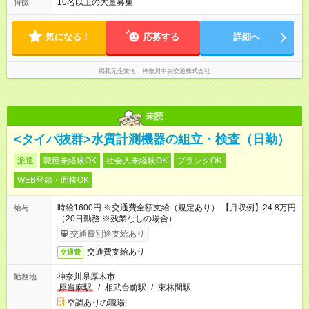
／14：00～22：22 通し番／6：30～20：30 ※無理なく働ける
10名以上の大量募集
特徴
さ：3ヶ月 ※ 雇用形態と給与に、本採用時と異なる部分がありま
よう配慮しています。例えば午前番→休み→休み→午後番シフ
す。 雇用形態：本採用時と同じです。 給与：月給 242,700円以
トの場合、ほぼ3日間休んでいる気分を味わえます。
上
気になる！
応募する
詳細へ
掲載元企業名
神奈川中央交通株式会社
未読
<タイパ抜群>水質計測機器の組立・検査（日勤）
派遣
職種未経験OK
社会人未経験OK
ブランクOK
WEB登録・面接OK
時給1600円 ※交通費全額支給（規定あり） 【月収例】24.8万円
給与
（20日勤務 ※残業なしの場合）
交通費別途支給あり
交通費支給あり
交通費
神奈川県厚木市
勤務地
原当麻駅
/
相武台前駅
/
東林間駅
空調ありの職場!