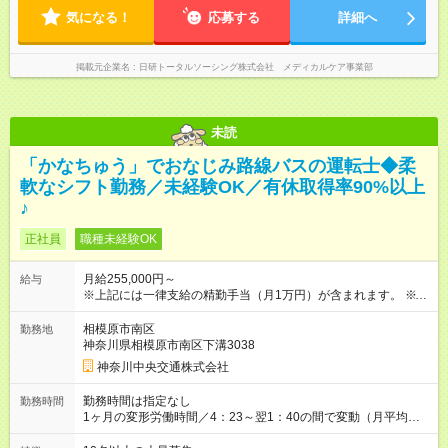
気になる！
応募する
詳細へ
掲載元企業名
日研トータルソーシング株式会社 メディカルケア事業部
未読
「かなちゅう」でおなじみ路線バスの運転士◆柔
軟なシフト勤務／未経験OK／有休取得率90%以上
♪
正社員
職種未経験OK
月給255,000円～
給与
※上記には一律支給の精勤手当（月1万円）が含まれます。 ※試
用期間中の給与は月給24万2700円（一律支給の精勤手当月1万
円を含む）です。 ※試用期間（3ヵ月） 【大型自動車運転経験
相模原市南区
勤務地
者、優遇制度導入！】 大型自動車の運転経験年数によって入社
神奈川県相模原市南区下溝3038
時の本給を優遇します！大型車はバスもトラックも対象です！ --
神奈川中央交通株式会社
本給例-- 経験年数5年以上10年未満 ＋3，000円 10年以上 ＋
9，000円 15年以上 ＋15，000円 --月収例-- 入社初年度の月収35
勤務時間は指定なし
勤務時間
万円（月給25万5000円＋残業手当＋休日出勤1日分の手当＋諸
1ヶ月の変形労働時間／4：23～翌1：40の間で変動（月平均実
手当） ◎初年度の年収イメージは研修・見習い期間を含め、450
働164.52時間） 【シフト例】 午前番／5：00～13：22 午後番
万円～550万円です。 【試用期間】試用期間あり 試用期間の長