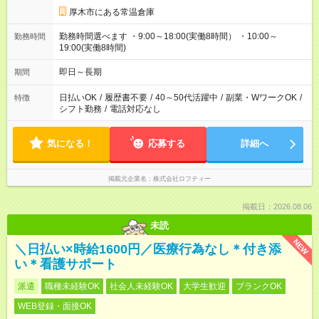
厚木市にある常温倉庫
勤務時間選べます ・9:00～18:00(実働8時間） ・10:00～
勤務時間
19:00(実働8時間)
即日～長期
期間
日払いOK
/
履歴書不要
/
40～50代活躍中
/
副業・WワークOK
/
特徴
シフト勤務
/
電話対応なし
気になる！
応募する
詳細へ
掲載元企業名
株式会社ロフティー
掲載日：2026.08.06
未読
NEW
＼日払い×時給1600円／医療行為なし＊付き添
い＊看護サポート
派遣
職種未経験OK
社会人未経験OK
大学生歓迎
ブランクOK
WEB登録・面接OK