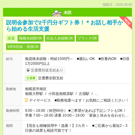
掲載日：2026.08.06
未読
NEW
説明会参加で2千円分ギフト券！＊お話し相手か
ら始める生活支援
派遣
職種未経験OK
社会人未経験OK
ブランクOK
WEB登録・面接OK
無資格未経験：時給1500円～ ■週払いOK ■扶養内OK ■日収
給与
1万2000円以上
交通費別途支給あり
交通費全額支給
交通費
相模原市南区
勤務地
相模大野駅
/
小田急相模原駅
/
古淵駅
/
…
デイサービス ■勤務地選べます！お気軽にご相談ください！
9:00～18:00（休憩60分） ■ご希望があれば下記シフトもOK！
勤務時間
早番 7:00～16:00 遅番 10:00～19:00 「家族と休みを合わせた
い」 「余裕を持って夕飯の準備がしたい」 「できれば残業はし
たくない」 など、ご希望を教えてくださいね。 ※Wワーク希望
【現在も積極採用中！急募！】2カ月～ ■ご応募から最短2～3
期間
の方へ 今ご覧のお仕事で希望する勤務時間と、もう1つのお仕事
日後の就業も相談可能です！
の勤務時間。 合計で週40時間を超える場合は応募できません。