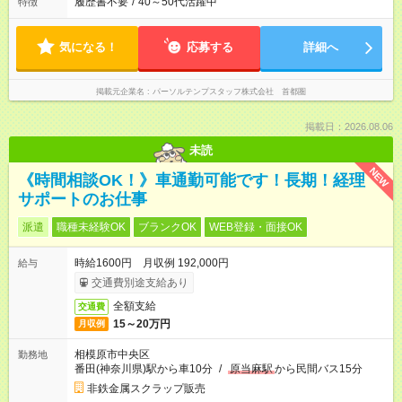
履歴書不要
/
40～50代活躍中
特徴
気になる！
応募する
詳細へ
掲載元企業名
パーソルテンプスタッフ株式会社 首都圏
掲載日：2026.08.06
未読
NEW
《時間相談OK！》車通勤可能です！長期！経理
サポートのお仕事
派遣
職種未経験OK
ブランクOK
WEB登録・面接OK
時給1600円 月収例 192,000円
給与
交通費別途支給あり
全額支給
交通費
15～20万円
月収例
相模原市中央区
勤務地
番田(神奈川県)駅から車10分
/
原当麻駅
から民間バス15分
非鉄金属スクラップ販売