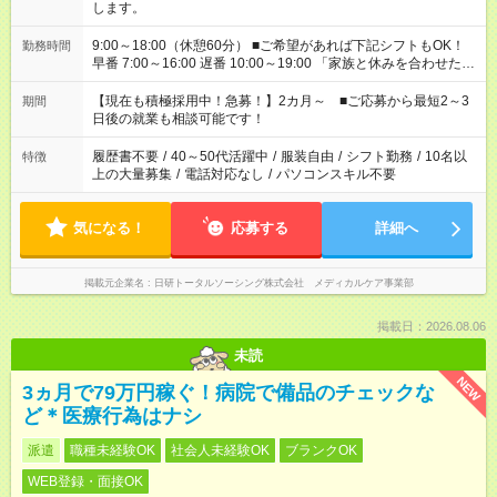
します。
9:00～18:00（休憩60分） ■ご希望があれば下記シフトもOK！
勤務時間
早番 7:00～16:00 遅番 10:00～19:00 「家族と休みを合わせた
い」 「余裕を持って夕飯の準備がしたい」 「できれば残業はし
たくない」 など、ご希望を教えてくださいね。 ※Wワーク希望
【現在も積極採用中！急募！】2カ月～ ■ご応募から最短2～3
期間
の方へ 今ご覧のお仕事で希望する勤務時間と、もう1つのお仕事
日後の就業も相談可能です！
の勤務時間。 合計で週40時間を超える場合は応募できません。
履歴書不要
/
40～50代活躍中
/
服装自由
/
シフト勤務
/
10名以
特徴
上の大量募集
/
電話対応なし
/
パソコンスキル不要
気になる！
応募する
詳細へ
掲載元企業名
日研トータルソーシング株式会社 メディカルケア事業部
掲載日：2026.08.06
未読
NEW
3ヵ月で79万円稼ぐ！病院で備品のチェックな
ど＊医療行為はナシ
派遣
職種未経験OK
社会人未経験OK
ブランクOK
WEB登録・面接OK