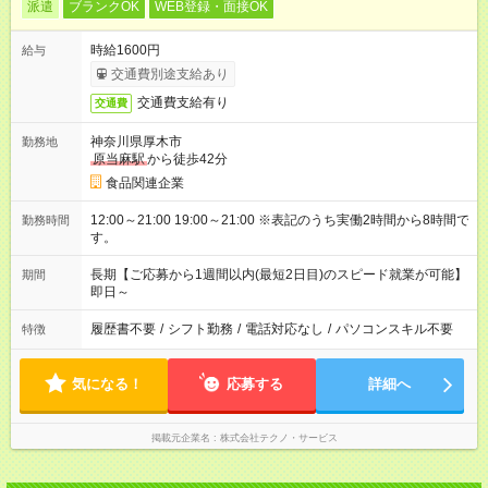
派遣
ブランクOK
WEB登録・面接OK
時給1600円
給与
交通費別途支給あり
交通費支給有り
交通費
神奈川県厚木市
勤務地
原当麻駅
から徒歩42分
食品関連企業
12:00～21:00 19:00～21:00 ※表記のうち実働2時間から8時間で
勤務時間
す。
長期【ご応募から1週間以内(最短2日目)のスピード就業が可能】
期間
即日～
履歴書不要
/
シフト勤務
/
電話対応なし
/
パソコンスキル不要
特徴
気になる！
応募する
詳細へ
掲載元企業名
株式会社テクノ・サービス