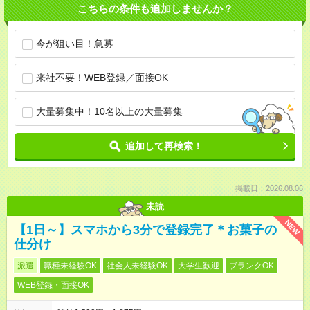
こちらの条件も追加しませんか？
今が狙い目！急募
来社不要！WEB登録／面接OK
大量募集中！10名以上の大量募集
追加して再検索！
掲載日：2026.08.06
未読
NEW
【1日～】スマホから3分で登録完了＊お菓子の
仕分け
派遣
職種未経験OK
社会人未経験OK
大学生歓迎
ブランクOK
WEB登録・面接OK