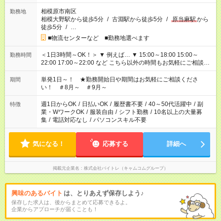
相模原市南区
勤務地
相模大野駅から徒歩5分
/
古淵駅から徒歩5分
/
原当麻駅
から
徒歩5分
/
…
■物流センターなど ■勤務地選べます
＜1日3時間～OK！＞ ▼ 例えば… ▼ 15:00～18:00 15:00～
勤務時間
22:00 17:00～22:00 など こちら以外の時間もお気軽にご相談く
ださい！
単発1日～！ ★勤務開始日や期間はお気軽にご相談くださ
期間
い！ ＃8月～ ＃9月～
週1日からOK
/
日払いOK
/
履歴書不要
/
40～50代活躍中
/
副
特徴
業・WワークOK
/
服装自由
/
シフト勤務
/
10名以上の大量募
集
/
電話対応なし
/
パソコンスキル不要
気になる！
応募する
詳細へ
掲載元企業名
株式会社バイトレ（キャムコムグループ）
興味のあるバイト
は、とりあえず保存しよう♪
保存した求人は、後からまとめて応募できるよ。
企業からアプローチが届くことも！