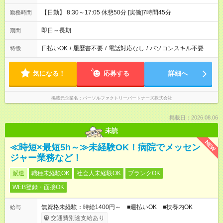
【日勤】 8:30～17:05 休憩50分 [実働]7時間45分
勤務時間
即日～長期
期間
日払いOK
/
履歴書不要
/
電話対応なし
/
パソコンスキル不要
特徴
気になる！
応募する
詳細へ
掲載元企業名
パーソルファクトリーパートナーズ株式会社
掲載日：2026.08.06
未読
NEW
≪時短×最短5h～≫未経験OK！病院でメッセン
ジャー業務など！
派遣
職種未経験OK
社会人未経験OK
ブランクOK
WEB登録・面接OK
無資格未経験：時給1400円～ ■週払いOK ■扶養内OK
給与
交通費別途支給あり