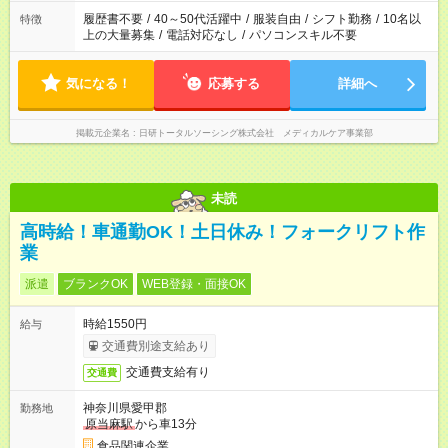
履歴書不要
/
40～50代活躍中
/
服装自由
/
シフト勤務
/
10名以
特徴
上の大量募集
/
電話対応なし
/
パソコンスキル不要
気になる！
応募する
詳細へ
掲載元企業名
日研トータルソーシング株式会社 メディカルケア事業部
未読
高時給！車通勤OK！土日休み！フォークリフト作
業
派遣
ブランクOK
WEB登録・面接OK
時給1550円
給与
交通費別途支給あり
交通費支給有り
交通費
神奈川県愛甲郡
勤務地
原当麻駅
から車13分
食品関連企業