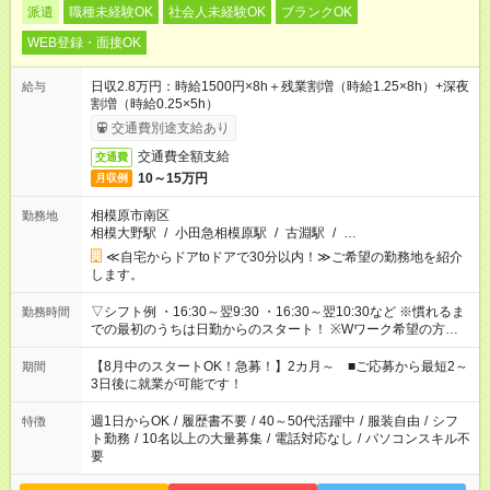
派遣
職種未経験OK
社会人未経験OK
ブランクOK
WEB登録・面接OK
日収2.8万円：時給1500円×8h＋残業割増（時給1.25×8h）+深夜
給与
割増（時給0.25×5h）
交通費別途支給あり
交通費全額支給
交通費
10～15万円
月収例
相模原市南区
勤務地
相模大野駅
/
小田急相模原駅
/
古淵駅
/
…
≪自宅からドアtoドアで30分以内！≫ご希望の勤務地を紹介
します。
▽シフト例 ・16:30～翌9:30 ・16:30～翌10:30など ※慣れるま
勤務時間
での最初のうちは日勤からのスタート！ ※Wワーク希望の方へ
今ご覧のお仕事で希望する勤務時間と、もう1つのお仕事の勤務
時間。 合計で週40時間を超える場合は応募できません。
【8月中のスタートOK！急募！】2カ月～ ■ご応募から最短2～
期間
3日後に就業が可能です！
週1日からOK
/
履歴書不要
/
40～50代活躍中
/
服装自由
/
シフ
特徴
ト勤務
/
10名以上の大量募集
/
電話対応なし
/
パソコンスキル不
要