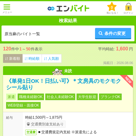
0
メニュー
気になる！
ログイン
検索結果
条件の変更
原当麻のバイト一覧
120
1,600
件中
1
～
50
件表示
平均時給:
円
新着順
時給順
人気順
掲載日：2026.08.06
未読
NEW
《単発1日OK！日払い可》＊文房具のモクモク
シール貼り
派遣
職種未経験OK
社会人未経験OK
大学生歓迎
ブランクOK
WEB登録・面接OK
時給1,500円～1,875円
給与
交通費別途支給あり
■ 交通費規定内支給 ※派遣先による
交通費