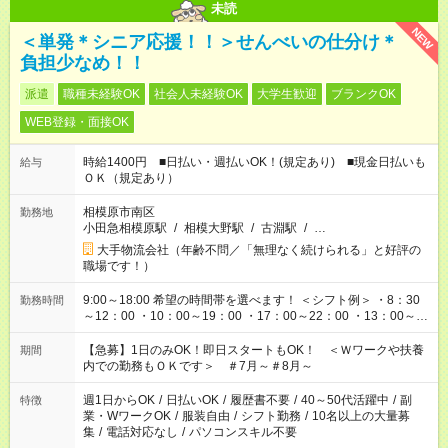
未読
NEW
＜単発＊シニア応援！！＞せんべいの仕分け＊
負担少なめ！！
派遣
職種未経験OK
社会人未経験OK
大学生歓迎
ブランクOK
WEB登録・面接OK
時給1400円 ■日払い・週払いOK！(規定あり) ■現金日払いも
給与
ＯＫ（規定あり）
相模原市南区
勤務地
小田急相模原駅
/
相模大野駅
/
古淵駅
/
…
大手物流会社（年齢不問／「無理なく続けられる」と好評の
職場です！）
9:00～18:00 希望の時間帯を選べます！ ＜シフト例＞ ・8：30
勤務時間
～12：00 ・10：00～19：00 ・17：00～22：00 ・13：00～
22：00 ・22：00～翌6：00 など
【急募】1日のみOK！即日スタートもOK！ ＜Ｗワークや扶養
期間
内での勤務もＯＫです＞ ＃7月～＃8月～
週1日からOK
/
日払いOK
/
履歴書不要
/
40～50代活躍中
/
副
特徴
業・WワークOK
/
服装自由
/
シフト勤務
/
10名以上の大量募
集
/
電話対応なし
/
パソコンスキル不要