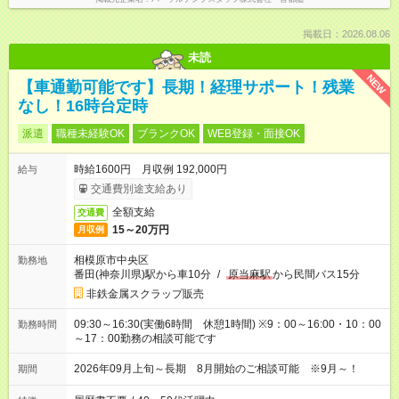
掲載日：2026.08.06
未読
NEW
【車通勤可能です】長期！経理サポート！残業
なし！16時台定時
派遣
職種未経験OK
ブランクOK
WEB登録・面接OK
時給1600円 月収例 192,000円
給与
交通費別途支給あり
全額支給
交通費
15～20万円
月収例
相模原市中央区
勤務地
番田(神奈川県)駅から車10分
/
原当麻駅
から民間バス15分
非鉄金属スクラップ販売
09:30～16:30(実働6時間 休憩1時間) ※9：00～16:00・10：00
勤務時間
～17：00勤務の相談可能です
2026年09月上旬～長期 8月開始のご相談可能 ※9月～！
期間