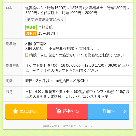
無資格の方：時給1500円～1875円 / 介護福祉士：時給1800円～
給与
2250円 / 初任者以上：時給1600円～2000円
交通費別途支給あり
全額支給
交通費
25～30万円
月収例
相模原市南区
勤務地
相模大野駅
/
小田急相模原駅
/
古淵駅
/
…
病院 ★自宅近くの施設がいいなど勤務地ご相談ください
【シフト例】 07:00～16:00 09:00～18:00 17:00～09:00 ※ 上記
勤務時間
は一例です！その他シフトもご相談ください！
即日～2ヶ月以上 ■開始日の相談OK！
期間
日払いOK
/
履歴書不要
/
40～50代活躍中
/
シフト勤務
/
10名以
特徴
上の大量募集
/
電話対応なし
/
パソコンスキル不要
気になる！
応募する
詳細へ
掲載元企業名
株式会社ニッソーネット