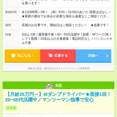
を選べます！
★1日6時間～OK！ （例）9:00～18:00のあいだ 残業ほぼなし！
勤務時間
★家庭の都合でお休みが必要な場合も遠慮なくご相談ください。
※シフトはご希望に合わせて調整可能です。 その他、 ＊週4日・
1日7時間 ＊日勤のみ ＊土日休み ＊午前だけ・午後だけ ＊平日
長期のお仕事です。開始日はご相談ください！ ★急募です！
期間
のみ・土日のみ ＊Wワークや扶養内 など、いろんなシフトのお
仕事をご紹介できます！ 登録の際に、あなたのご希望をお聞か
日払いOK
/
履歴書不要
/
40～50代活躍中
/
副業・WワークOK
/
特徴
せください。
シフト勤務
/
10名以上の大量募集
/
電話対応なし
/
パソコンスキ
ル不要
気になる！
応募する
詳細へ
掲載元企業名
株式会社ネオキャリア ナイス！介護事業部
未読
【月給35万円～】4tダンプドライバー★面接1回！
20~60代活躍中／マンツーマン指導で安心
正社員