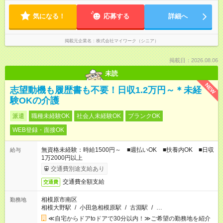
気になる！
応募する
詳細へ
掲載元企業名
株式会社マイワーク（シニア）
掲載日：2026.08.06
未読
NEW
志望動機も履歴書も不要！日収1.2万円～＊未経
験OKの介護
派遣
職種未経験OK
社会人未経験OK
ブランクOK
WEB登録・面接OK
無資格未経験：時給1500円～ ■週払いOK ■扶養内OK ■日収
給与
1万2000円以上
交通費別途支給あり
交通費全額支給
交通費
相模原市南区
勤務地
相模大野駅
/
小田急相模原駅
/
古淵駅
/
…
≪自宅からドアtoドアで30分以内！≫ご希望の勤務地を紹介