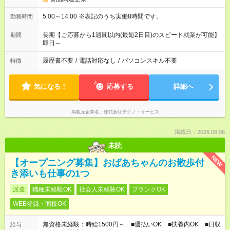
5:00～14:00 ※表記のうち実働8時間です。
勤務時間
長期【ご応募から1週間以内(最短2日目)のスピード就業が可能】
期間
即日～
履歴書不要
/
電話対応なし
/
パソコンスキル不要
特徴
気になる！
応募する
詳細へ
掲載元企業名
株式会社テクノ・サービス
掲載日：2026.08.06
未読
NEW
【オープニング募集】おばあちゃんのお散歩付
き添いも仕事の1つ
派遣
職種未経験OK
社会人未経験OK
ブランクOK
WEB登録・面接OK
無資格未経験：時給1500円～ ■週払いOK ■扶養内OK ■日収
給与