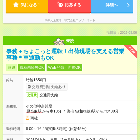
気になる！
応募する
詳細へ
掲載元企業名
株式会社ニッソーネット
掲載日：2026.08.06
未読
NEW
事務＋ちょこっと運転！出荷現場を支える営業
事務＊車通勤もOK
派遣
職種未経験OK
WEB登録・面接OK
時給1650円
給与
交通費別途支給あり
交通費支給
交通費
その他神奈川県
勤務地
原当麻駅
から車13分
/
海老名(相模線)駅からバス30分
商社
8:00～16:45(実働:8時間) (休憩45分)
勤務時間