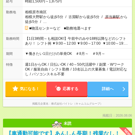
時給1,500円～1,875円
給与
相模原市南区
勤務地
相模大野駅から徒歩5分
/
古淵駅から徒歩5分
/
原当麻駅
から
徒歩5分
/
…
■物流センターなど ■勤務地選べます
【1日3時間～も相談OK!】午前中のみや18時以降などのシフト
勤務時間
あり！ シフト例 ▼9:00～12:00 ▼9:00～17:00 ▼10:00～19:00
▼18:00～21:00
▼働きたい1日だけの単発OK ＃8月～ ＃9月～
期間
週1日からOK
/
日払いOK
/
40～50代活躍中
/
副業・Wワーク
特徴
OK
/
服装自由
/
シフト勤務
/
10名以上の大量募集
/
電話対応な
し
/
パソコンスキル不要
気になる！
応募する
詳細へ
掲載元企業名
株式会社バイトレ（キャムコムグループ）
掲載日：2026.08.06
未読
NEW
【車通勤可能です】あんしん長期！残業なし！