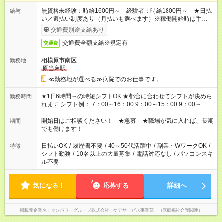
無資格未経験：時給1600円～ 経験者：時給1800円～ ★日払
給与
い／週払い制度あり（月払いも選べます）※稼働開始時は手続き
完了次第のお支払いとなります。
交通費別途支給あり
交通費全額支給※規定有
交通費
相模原市南区
勤務地
原当麻駅
≪勤務地が選べる≫病院でのお仕事です。
★1日6時間～の時短シフトOK ★都合に合わせてシフトが決めら
勤務時間
れます シフト例： 7：00～16：00 9：00～15：00 9：00～
18：00 11：00～20：00 など ※Wワークの場合、他のお仕事と
合わせ週40時間超の就業はご案内できません ※法令に基づき、
開始日はご相談ください！ ★急募 ★職場が気に入れば、長期
期間
週20時間以上勤務は社会保険への加入対象となります ※労働者
でも働けます！
派遣法（日雇い派遣の原則禁止）により、短時間・短期間の就
業はご案内が難しい場合があります
日払いOK
/
履歴書不要
/
40～50代活躍中
/
副業・WワークOK
/
特徴
シフト勤務
/
10名以上の大量募集
/
電話対応なし
/
パソコンスキ
ル不要
気になる！
応募する
詳細へ
掲載元企業名
マンパワーグループ株式会社 ケアサービス事業部 （医療福祉介護関連）