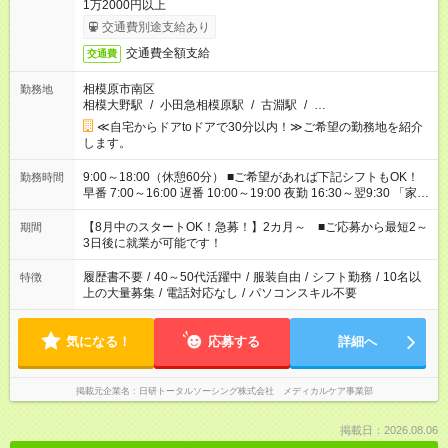
1万2000円以上
交通費別途支給あり
交通費全額支給
交通費
相模原市南区
勤務地
相模大野駅
/
小田急相模原駅
/
古淵駅
/
…
≪自宅からドアtoドアで30分以内！≫ご希望の勤務地を紹介
します。
9:00～18:00（休憩60分） ■ご希望があれば下記シフトもOK！
勤務時間
早番 7:00～16:00 遅番 10:00～19:00 夜勤 16:30～翌9:30 「家族
と休みを合わせたい」 「余裕を持って夕飯の準備がしたい」
「できれば残業はしたくない」 など、ご希望を教えてください
【8月中のスタートOK！急募！】2カ月～ ■ご応募から最短2～
期間
ね。 ※Wワーク希望の方へ 今ご覧のお仕事で希望する勤務時間
3日後に就業が可能です！
と、もう1つのお仕事の勤務時間。 合計で週40時間を超える場
合は応募できません。
履歴書不要
/
40～50代活躍中
/
服装自由
/
シフト勤務
/
10名以
特徴
上の大量募集
/
電話対応なし
/
パソコンスキル不要
気になる！
応募する
詳細へ
掲載元企業名
日研トータルソーシング株式会社 メディカルケア事業部
掲載日：2026.08.06