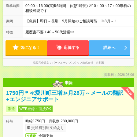
09:00～16:00(実働6時間 休憩1時間) ※10：00～17：00勤務の
勤務時間
相談可能です
【急募】即日～長期 9月開始のご相談可能 ※8月～！
期間
履歴書不要
/
40～50代活躍中
特徴
気になる！
応募する
詳細へ
掲載元企業名
パーソルテンプスタッフ株式会社 首都圏
掲載日：2026.08.06
未読
NEW
1750円＊≪愛川町三増≫月28万～メールの翻訳
+エンジニアサポート
派遣
WEB登録・面接OK
時給1750円 月収例 280,000円
給与
交通費別途支給あり
全額支給
交通費