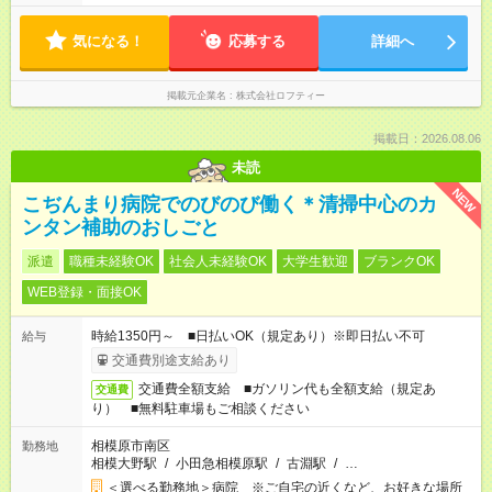
気になる！
応募する
詳細へ
掲載元企業名
株式会社ロフティー
掲載日：2026.08.06
未読
NEW
こぢんまり病院でのびのび働く＊清掃中心のカ
ンタン補助のおしごと
派遣
職種未経験OK
社会人未経験OK
大学生歓迎
ブランクOK
WEB登録・面接OK
時給1350円～ ■日払いOK（規定あり）※即日払い不可
給与
交通費別途支給あり
交通費全額支給 ■ガソリン代も全額支給（規定あ
交通費
り） ■無料駐車場もご相談ください
相模原市南区
勤務地
相模大野駅
/
小田急相模原駅
/
古淵駅
/
…
＜選べる勤務地＞病院 ※ご自宅の近くなど、お好きな場所