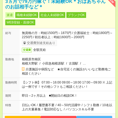
NEW
3ヵ月で79万円稼ぐ！未経験OK＊おばあちゃん
のお話相手など＊
派遣
職種未経験OK
社会人未経験OK
ブランクOK
WEB登録・面接OK
無資格の方：時給1500円～1875円 / 介護福祉士：時給1800円～
給与
2250円 / 初任者以上：時給1600円～2000円
交通費別途支給あり
全額支給
交通費
相模原市南区
勤務地
相模大野駅
/
小田急相模原駅
/
古淵駅
/
…
介護施設や病院など ★自宅近くの施設がいいなど勤務地ご
相談ください
【シフト例】 07:00～16:00 09:00～18:00 17:00～09:00 ※ 上記
勤務時間
は一例です！その他シフトもご相談ください！
即日～2ヶ月以上 ■開始日の相談OK！
期間
日払いOK
/
履歴書不要
/
40～50代活躍中
/
シフト勤務
/
10名以
特徴
上の大量募集
/
電話対応なし
/
パソコンスキル不要