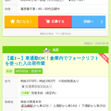
2026/9/上旬～長期（3カ月以上） ★9月～OK！
期間
履歴書不要
/
40～50代活躍中
特徴
気になる！
応募する
詳細へ
掲載元企業名
アデコ株式会社
掲載日：2026.08.06
未読
NEW
【週3～】車通勤OK！倉庫内でフォークリフト
を使った入出荷作業
派遣
WEB登録・面接OK
時給1570円～時給1962円 ※前給制度あり
給与
交通費別途支給あり
別途支給（規定内）
交通費
神奈川県厚木市
勤務地
原当麻駅
から車12分
/
上溝駅から車14分
/
下溝駅から車15分
/
…