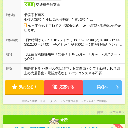
交通費全額支給
交通費
相模原市南区
勤務地
相模大野駅
/
小田急相模原駅
/
古淵駅
/
…
≪自宅からドアtoドアで30分以内！≫ご希望の勤務地を紹介
します。
1日5時間からOK！ ■シフト例 (1)8:00～13:00 (2)10:00～15:00
勤務時間
(3)12:00～17:00 「子どもたちが学校に行く間だけ働きたい」
「余裕を持って夕飯の準備がしたい」 「午前中は働いて、午後
はプライベートの時間にしたい」 など、ご希望を教えてくださ
【現在も積極採用中！急募！】■2カ月～ 8月～、9月スタート
期間
いね。 ※Wワーク希望の方へ 今ご覧のお仕事で希望する勤務時
もOK！
間と、もう1つのお仕事の勤務時間。 合計で週40時間を超える
場合は応募できません。
履歴書不要
/
40～50代活躍中
/
服装自由
/
シフト勤務
/
10名以
特徴
上の大量募集
/
電話対応なし
/
パソコンスキル不要
気になる！
応募する
詳細へ
掲載元企業名
日研トータルソーシング株式会社 メディカルケア事業部
掲載日：2026.08.06
未読