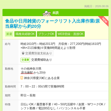
掲載日：2026.08.06
未読
NEW
食品や日用雑貨のフォークリフト入出庫作業/原
当麻駅から約20分
派遣
職種未経験OK
ブランクOK
WEB登録・面接OK
時給1610円～時給2013円 月収例：277,200円(時給1610円
給与
×8h×21日稼働)※実働8時間超えより割増
交通費別途支給あり
交通費補助あり
交通費
その他神奈川県
勤務地
原当麻駅
から20分
神奈川県愛川町にある企業
7：00～22：00の間で実働8時間
勤務時間
即日～長期
期間
日払いOK
/
履歴書不要
/
40～50代活躍中
/
副業・WワークOK
/
特徴
シフト勤務
/
電話対応なし
/
パソコンスキル不要