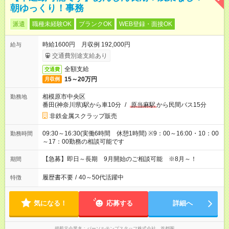
朝ゆっくり！事務
派遣
職種未経験OK
ブランクOK
WEB登録・面接OK
時給1600円 月収例 192,000円
給与
交通費別途支給あり
全額支給
交通費
15～20万円
月収例
相模原市中央区
勤務地
番田(神奈川県)駅から車10分
/
原当麻駅
から民間バス15分
非鉄金属スクラップ販売
09:30～16:30(実働6時間 休憩1時間) ※9：00～16:00・10：00
勤務時間
～17：00勤務の相談可能です
【急募】即日～長期 9月開始のご相談可能 ※8月～！
期間
履歴書不要
/
40～50代活躍中
特徴
気になる！
応募する
詳細へ
掲載元企業名
パーソルテンプスタッフ株式会社 首都圏