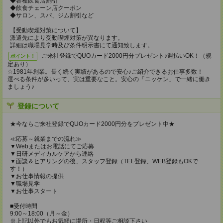
◆各種飲食店割引
◆飲食チェーン店クーポン
◆サロン、スパ、ジム割引など
【受動喫煙対策について】
派遣先により受動喫煙対策が異なります。
詳細は職場見学時及び条件明示書にて通知致します。
ご来社登録でQUOカード2000円分プレゼント♪週払いOK！（規
ポイント！
定あり）
☆1981年創業。長く続く実績があるので安心♪ご紹介できるお仕事多数！
選べる条件が多いって、実は重要なこと。安心の「ニッケン」で一緒に働き
ましょう♪
登録について
★今ならご来社登録でQUOカード2000円分をプレゼント中★
≪応募～就業までの流れ≫
▼Webまたはお電話にてご応募
▼日研メディカルケアから連絡
▼面談＆ヒアリングの後、スタッフ登録（TEL登録、WEB登録もOKで
す！）
▼お仕事情報の提供
▼職場見学
▼お仕事スタート
■受付時間
9:00～18:00（月～金）
※上記以外でもお気軽に場所・日程等ご相談下さい