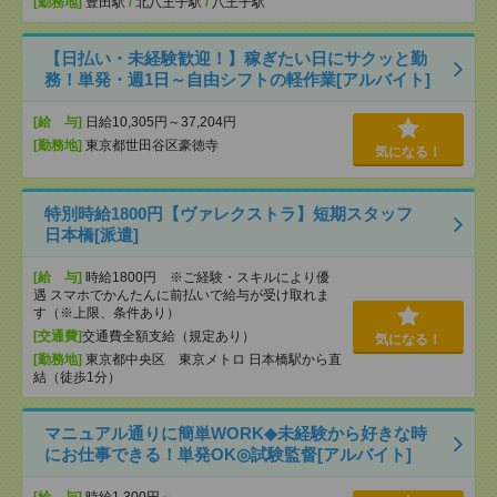
[勤務地]
豊田駅
/
北八王子駅
/
八王子駅
【日払い・未経験歓迎！】稼ぎたい日にサクッと勤
務！単発・週1日～自由シフトの軽作業[アルバイト]
[給 与]
日給10,305円～37,204円
[勤務地]
東京都世田谷区豪徳寺
気になる！
特別時給1800円【ヴァレクストラ】短期スタッフ
日本橋[派遣]
[給 与]
時給1800円 ※ご経験・スキルにより優
遇 スマホでかんたんに前払いで給与が受け取れま
す（※上限、条件あり）
[交通費]
交通費全額支給（規定あり）
気になる！
[勤務地]
東京都中央区 東京メトロ 日本橋駅から直
結（徒歩1分）
マニュアル通りに簡単WORK◆未経験から好きな時
にお仕事できる！単発OK◎試験監督[アルバイト]