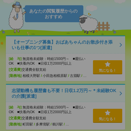
あなたの閲覧履歴からの
おすすめ
【オープニング募集】おばあちゃんのお散歩付き添
いも仕事の1つ[派遣]
[給 与]
無資格未経験：時給1500円～ ■週払い
OK ■扶養内OK ■日収1万2000円以上
[交通費]
交通費全額支給
気になる！
[勤務地]
相模大野駅
/
小田急相模原駅
/
古淵駅
/
…
志望動機も履歴書も不要！日収1.2万円～＊未経験OK
の介護[派遣]
[給 与]
無資格未経験：時給1500円～ ■週払い
OK ■扶養内OK ■日収1万2000円以上
[交通費]
交通費全額支給
気になる！
[勤務地]
町田駅
/
多摩境駅
/
鶴川駅
/
…