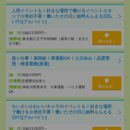
人気イベントも！好きな場所で働けるイベントスタ
ッフ☆来社不要！働いたその日に給料もらえる日払
い/T1[アルバイト]
[給 与]
日給13,000円～
[勤務地]
東京都八王子市明神町（最寄り駅：京王八
気になる！
王子駅）
座り仕事！高時給！車通勤OK！土日休み！品質管
理・検査業務[派遣]
[給 与]
時給1500円
[交通費]
交通費支給有り
気になる！
[勤務地]
神奈川県厚木市 ※車通勤・バイク通勤
OK
ちいさいかわいいキャラのイベントも！好きな場所
で働ける☆来社不要！働いたその日に給料もらえる
◎/T1[アルバイト]
[給 与]
日給13,000円～