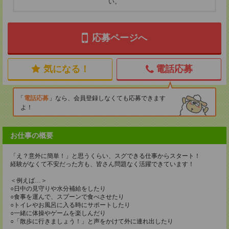
い。
応募ページへ
気になる！
電話応募
電話応募
なら、会員登録しなくても応募できます
よ！
お仕事の概要
「え？意外に簡単！」と思うくらい、スグできる仕事からスタート！
経験がなくて不安だった方も、皆さん問題なく活躍できています！
＜例えば…＞
○日中の見守りや水分補給をしたり
○食事を運んで、スプーンで食べさせたり
○トイレやお風呂に入る時にサポートしたり
○一緒に体操やゲームを楽しんだり
○「散歩に行きましょう！」と声をかけて外に連れ出したり