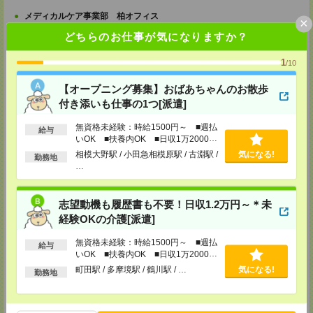
メディカルケア事業部 柏オフィス
×
千葉県柏市末広町5-19 第12関口ビル7F 705号室
どちらのお仕事が気になりますか？
TEL：0120-935-218
MAIL：
tenshoku@nikken-ts.jp
担当：採用担当
1
/10
メディカルケア事業部 新宿オフィス
【オープニング募集】おばあちゃんのお散歩
東京都新宿区新宿2-3-10 新宿御苑ビル6階
付き添いも仕事の1つ[派遣]
TEL：0120-457-235
MAIL：
tenshoku@nikken-ts.jp
無資格未経験：時給1500円～ ■週払
担当：採用担当
給与
いOK ■扶養内OK ■日収1万2000円
メディカルケア事業部 立川事業所
以上
相模大野駅 / 小田急相模原駅 / 古淵駅 /
気になる!
勤務地
東京都立川市錦町1-12-14
…
TEL：0120-934-200
MAIL：
tenshoku@nikken-ts.jp
担当：採用担当
志望動機も履歴書も不要！日収1.2万円～＊未
メディカルケア事業部 町田オフィス
経験OKの介護[派遣]
東京都町田市森野1-7-23 大樹生命町田ビル6F
TEL：0120-453-285
無資格未経験：時給1500円～ ■週払
給与
MAIL：
tenshoku@nikken-ts.jp
いOK ■扶養内OK ■日収1万2000円
担当：採用担当
以上
町田駅 / 多摩境駅 / 鶴川駅 / …
気になる!
勤務地
メディカルケア事業部 横浜オフィス
神奈川県横浜市保土ケ谷区神戸町134 横浜ビジネスパークサウスタワー
2F B区画