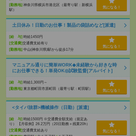
[勤務地]
神奈川県横浜市港北区（最寄り駅：新横浜
気になる！
駅）
土日休み！日勤のお仕事！製品の袋詰めなど[派遣]
[給 与]
時給1450円
[交通費]
交通費支給有り
気になる！
[勤務地]
中山(神奈川県)駅から徒歩17分
マニュアル通りに簡単WORK◆未経験から好きな時
にお仕事できる！単発OK◎試験監督[アルバイト]
[給 与]
時給1,300円～
[勤務地]
東京都町田市原町田（最寄り駅：町田駅）
気になる！
<タイパ抜群>機械操作（日勤）[派遣]
[給 与]
時給1500円 ※交通費全額支給（規定あ
り） 【月収例】26.2万円（20日勤務＋残業20h）
[交通費]
交通費支給あり
気になる！