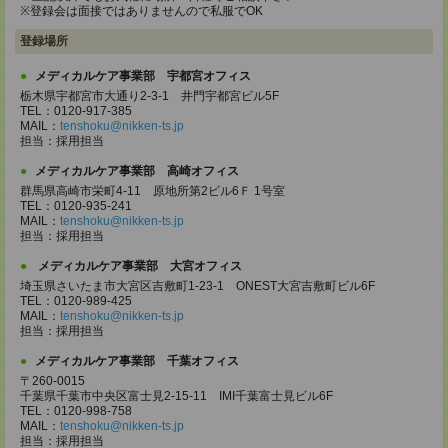
※登録会は面接ではありませんので私服でOK
登録場所
メディカルケア事業部 宇都宮オフィス
栃木県宇都宮市大通り2-3-1 井門宇都宮ビル5F
TEL：0120-917-385
MAIL：
tenshoku@nikken-ts.jp
担当：採用担当
メディカルケア事業部 高崎オフィス
群馬県高崎市栄町4-11 原地所第2ビル6Ｆ 1号室
TEL：0120-935-241
MAIL：
tenshoku@nikken-ts.jp
担当：採用担当
メディカルケア事業部 大宮オフィス
埼玉県さいたま市大宮区吉敷町1-23-1 ONEST大宮吉敷町ビル6F
TEL：0120-989-425
MAIL：
tenshoku@nikken-ts.jp
担当：採用担当
メディカルケア事業部 千葉オフィス
〒260-0015
千葉県千葉市中央区富士見2-15-11 IMI千葉富士見ビル6F
TEL：0120-998-758
MAIL：
tenshoku@nikken-ts.jp
担当：採用担当