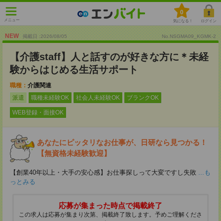
0
メニュー
気になる！
ログイン
NEW
掲載日 :2026
/
08
/
05
No.NSGMA09_KGMK-2
【介護staff】人と話すのが好きな方に＊未経
験からはじめる生活サポート
職種：
介護関連
派遣
職種未経験OK
社会人未経験OK
ブランクOK
WEB登録・面接OK
あなたにピッタリなお仕事が、日研なら見つかる！
【無資格未経験歓迎】
【創業40年以上・大手の安心感】お仕事探しって大変ですし失敗
...も
っとみる
応募が集まった時点で掲載終了
この求人は応募が集まり次第、掲載終了致します。予めご理解くださ