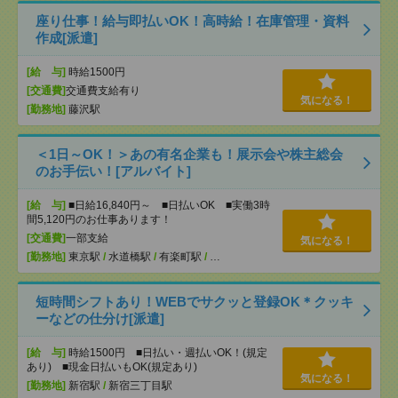
座り仕事！給与即払いOK！高時給！在庫管理・資料
作成[派遣]
[給 与]
時給1500円
[交通費]
交通費支給有り
気になる！
[勤務地]
藤沢駅
＜1日～OK！＞あの有名企業も！展示会や株主総会
のお手伝い！[アルバイト]
[給 与]
■日給16,840円～ ■日払いOK ■実働3時
間5,120円のお仕事あります！
[交通費]
一部支給
気になる！
[勤務地]
東京駅
/
水道橋駅
/
有楽町駅
/
…
短時間シフトあり！WEBでサクッと登録OK＊クッキ
ーなどの仕分け[派遣]
[給 与]
時給1500円 ■日払い・週払いOK！(規定
あり) ■現金日払いもOK(規定あり)
気になる！
[勤務地]
新宿駅
/
新宿三丁目駅