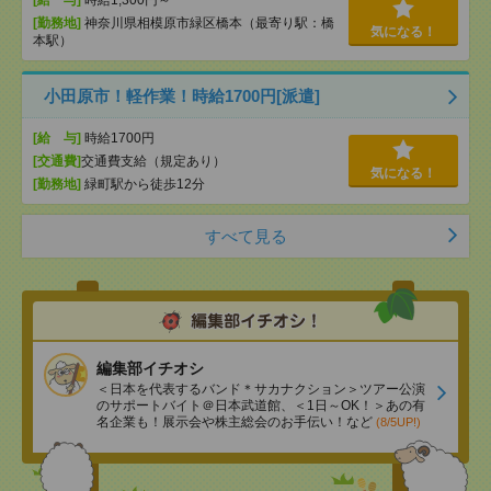
[給 与]
時給1,300円～
[勤務地]
神奈川県相模原市緑区橋本（最寄り駅：橋
気になる！
本駅）
小田原市！軽作業！時給1700円[派遣]
[給 与]
時給1700円
[交通費]
交通費支給（規定あり）
気になる！
[勤務地]
緑町駅から徒歩12分
すべて見る
編集部イチオシ
＜日本を代表するバンド＊サカナクション＞ツアー公演
のサポートバイト＠日本武道館、＜1日～OK！＞あの有
名企業も！展示会や株主総会のお手伝い！など
(8/5UP!)