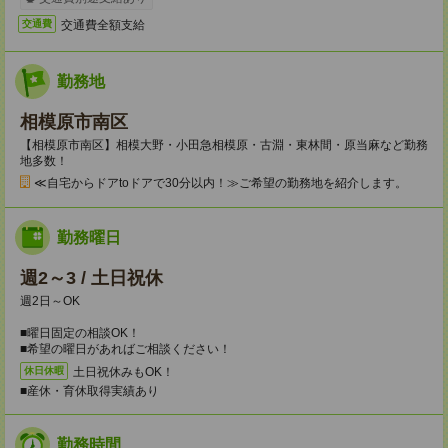
交通費全額支給
交通費
勤務地
相模原市南区
【相模原市南区】相模大野・小田急相模原・古淵・東林間・原当麻など勤務
地多数！
≪自宅からドアtoドアで30分以内！≫ご希望の勤務地を紹介します。
勤務曜日
週2～3 / 土日祝休
週2日～OK
■曜日固定の相談OK！
■希望の曜日があればご相談ください！
土日祝休みもOK！
休日休暇
■産休・育休取得実績あり
勤務時間