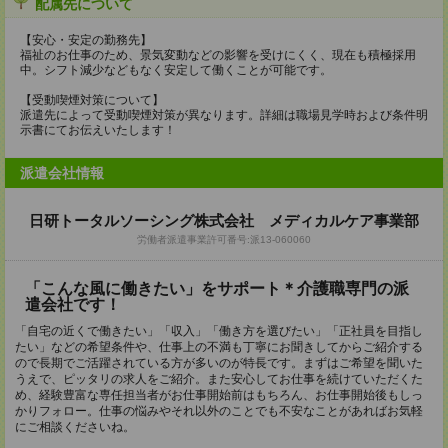
配属先について
【安心・安定の勤務先】
福祉のお仕事のため、景気変動などの影響を受けにくく、現在も積極採用
中。シフト減少などもなく安定して働くことが可能です。
【受動喫煙対策について】
派遣先によって受動喫煙対策が異なります。詳細は職場見学時および条件明
示書にてお伝えいたします！
派遣会社情報
日研トータルソーシング株式会社 メディカルケア事業部
労働者派遣事業許可番号:派13-060060
「こんな風に働きたい」をサポート＊介護職専門の派
遣会社です！
「自宅の近くで働きたい」「収入」「働き方を選びたい」「正社員を目指し
たい」などの希望条件や、仕事上の不満も丁寧にお聞きしてからご紹介する
ので長期でご活躍されている方が多いのが特長です。まずはご希望を聞いた
うえで、ピッタリの求人をご紹介。また安心してお仕事を続けていただくた
め、経験豊富な専任担当者がお仕事開始前はもちろん、お仕事開始後もしっ
かりフォロー。仕事の悩みやそれ以外のことでも不安なことがあればお気軽
にご相談くださいね。