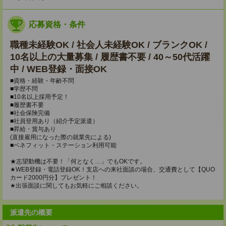
応募資格・条件
職種未経験OK / 社会人未経験OK / ブランクOK /
10名以上の大量募集 / 履歴書不要 / 40～50代活躍
中 / WEB登録・面接OK
■資格・経験・年齢不問
■学歴不問
■10名以上採用予定！
■履歴書不要
■社会保険完備
■社員登用あり（紹介予定派遣）
■昇給・賞与あり
(直接雇用になった際の就業先による)
■ベネフィット・ステーション利用可能
★志望動機は不要！「何となく…」でもOKです。
★WEB登録・電話登録OK！支店への来社面談の場合、交通費として【QUO
カード2000円分】プレゼント！
★出張面談に関してもお気軽にご相談ください。
派遣先の概要