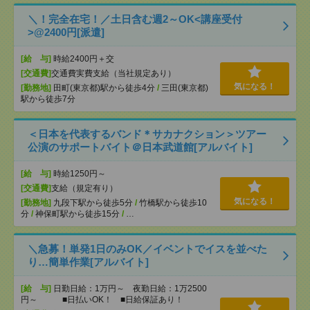
＼！完全在宅！／土日含む週2～OK<講座受付
>@2400円[派遣]
[給 与]
時給2400円＋交
[交通費]
交通費実費支給（当社規定あり）
気になる！
[勤務地]
田町(東京都)駅から徒歩4分
/
三田(東京都)
駅から徒歩7分
＜日本を代表するバンド＊サカナクション＞ツアー
公演のサポートバイト＠日本武道館[アルバイト]
[給 与]
時給1250円～
[交通費]
支給（規定有り）
気になる！
[勤務地]
九段下駅から徒歩5分
/
竹橋駅から徒歩10
分
/
神保町駅から徒歩15分
/
…
＼急募！単発1日のみOK／イベントでイスを並べた
り…簡単作業[アルバイト]
[給 与]
日勤日給：1万円～ 夜勤日給：1万2500
円～ ■日払いOK！ ■日給保証あり！