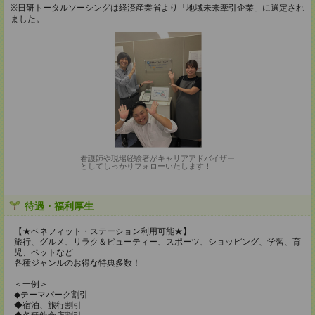
※日研トータルソーシングは経済産業省より「地域未来牽引企業」に選定され
ました。
看護師や現場経験者がキャリアアドバイザー
としてしっかりフォローいたします！
待遇・福利厚生
【★ベネフィット・ステーション利用可能★】
旅行、グルメ、リラク＆ビューティー、スポーツ、ショッピング、学習、育
児、ペットなど
各種ジャンルのお得な特典多数！
＜一例＞
◆テーマパーク割引
◆宿泊、旅行割引