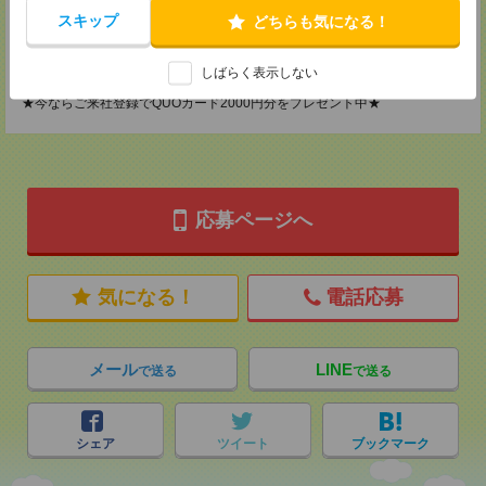
TEL：0120-901-799
スキップ
どちらも気になる！
MAIL：
tenshoku@nikken-ts.jp
担当：採用担当
登録交通費
しばらく表示しない
★今ならご来社登録でQUOカード2000円分をプレゼント中★
応募ページへ
気になる！
電話応募
メール
LINE
で送る
で送る
シェア
ツイート
ブックマーク