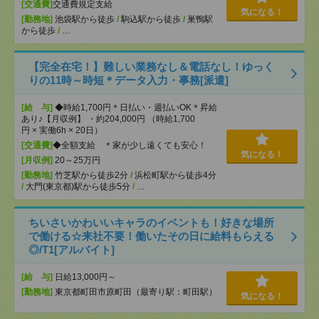
[交通費]
交通費規定支給
気になる！
[勤務地]
池袋駅から徒歩
/
駒込駅から徒歩
/
巣鴨駅
から徒歩
/
…
【完全在宅！】難しい業務なし＆電話なし！ゆっく
りの11時～時短＊データ入力・事務[派遣]
[給 与]
◆時給1,700円＊日払い・週払いOK＊昇給
あり♪【月収例】 ・約204,000円 （時給1,700
円 × 実働6h × 20日）
[交通費]
◆全額支給 ＊家が少し遠くても安心！
気になる！
[月収例]
20～25万円
[勤務地]
竹芝駅から徒歩2分
/
浜松町駅から徒歩4分
/
大門(東京都)駅から徒歩5分
/
…
ちいさいかわいいキャラのイベントも！好きな場所
で働ける☆来社不要！働いたその日に給料もらえる
◎/T1[アルバイト]
[給 与]
日給13,000円～
[勤務地]
東京都町田市原町田（最寄り駅：町田駅）
気になる！