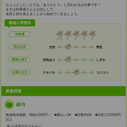
ちょっとしたことでも「ありがとう」と言われるお仕事です！
まずは利用者さんとお話しして、
名前と顔を覚えることから始めていきましょう。
職場の雰囲気
年齢層
20代
30
40
50
60
男女比率
女性
男性
職場の様子
活気あり
しずか
仕事の仕方
テキパキ
コツコツ
募集情報
給与
無資格未経験：時給1500円～ ■週払いOK ■扶養内OK ■日収1万2000円
以上
交通費別途支給あり