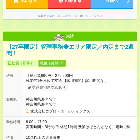
気になる！
応募する
詳細へ
掲載元企業名
株式会社コプロ・ホールディングス
未読
【27卒限定】管理事務◆エリア限定／内定まで2週
間！
正社員（新卒）
職種未経験OK
月給223,690円～279,200円
給与
残業代1分単位で支給 【試用期間】試用期間なし
交通費別途支給あり
神奈川県海老名市
勤務地
神奈川県海老名市
株式会社コプロ・ホールディングス
8:00～17:00
勤務時間
実働時間：8時間/日 休憩1時間 残業はほとんどなく、定時で帰れ
る日が多い働き方です。 毎日の業務は進捗管理や事務が中心な
ので、 「今日やるべき仕事」が終われば、自然と区切りをつけ
10名以上の大量募集
特徴