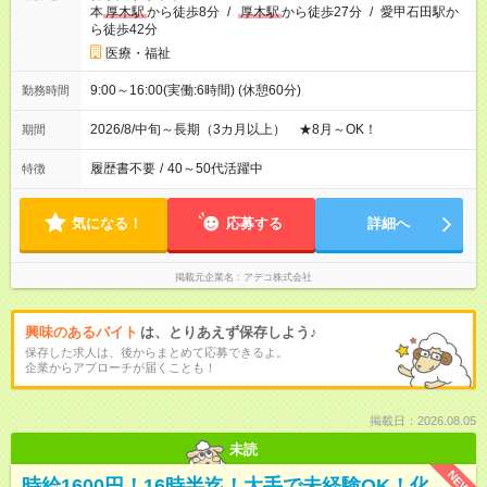
本
厚木駅
から徒歩8分
/
厚木駅
から徒歩27分
/
愛甲石田駅か
ら徒歩42分
医療・福祉
9:00～16:00(実働:6時間) (休憩60分)
勤務時間
2026/8/中旬～長期（3カ月以上） ★8月～OK！
期間
履歴書不要
/
40～50代活躍中
特徴
気になる！
応募する
詳細へ
掲載元企業名
アデコ株式会社
興味のあるバイト
は、とりあえず保存しよう♪
保存した求人は、後からまとめて応募できるよ。
企業からアプローチが届くことも！
掲載日：2026.08.05
未読
NEW
時給1600円！16時半迄！大手で未経験OK！化