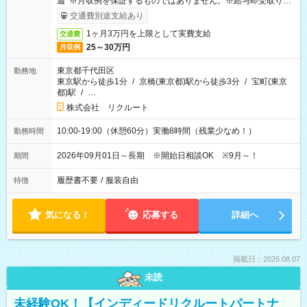
週 ※月収例を保証するものではありません。※給与即受取りサ
ービス利用可（利用条件有）
交通費別途支給あり
1ヶ月3万円を上限として実費支給
交通費
25～30万円
月収例
東京都千代田区
勤務地
東京駅から徒歩1分
/
京橋(東京都)駅から徒歩3分
/
宝町(東京
都)駅
/
…
株式会社 リクルート
10:00-19:00（休憩60分）実働8時間（残業少なめ！）
勤務時間
2026年09月01日～長期 ※開始日相談OK ※9月～！
期間
履歴書不要
/
服装自由
特徴
気になる！
応募する
詳細へ
掲載日：2026.08.07
未読
未経験OK！【インディードリクルートパートナ