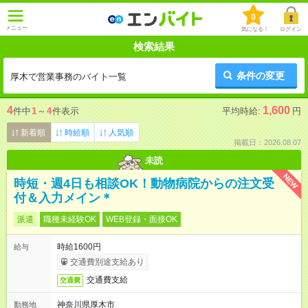
0
メニュー
気になる！
ログイン
検索結果
条件の変更
厚木で営業事務のバイト一覧
4
1,600
件中
1
～
4
件表示
平均時給:
円
新着順
時給順
人気順
掲載日：2026.08.07
未読
NEW
時短・週4日も相談OK！動物病院からの注文受
付＆入力メイン＊
派遣
職種未経験OK
WEB登録・面接OK
時給1600円
給与
交通費別途支給あり
交通費支給
交通費
神奈川県厚木市
勤務地