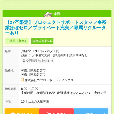
未読
【27卒限定】プロジェクトサポートスタッフ◆残
業ほぼゼロ／プライベート充実／専属リクルータ
ーあり
正社員（新卒）
職種未経験OK
月給223,690円～279,200円
給与
残業代1分単位で支給 【試用期間】試用期間なし
交通費別途支給あり
神奈川県海老名市
勤務地
神奈川県海老名市
株式会社コプロ・ホールディングス
8:00～17:00
勤務時間
実働時間：8時間/日 休憩1時間 残業はほとんどなく、定時で帰れ
る日が多い働き方です。 毎日の業務は進捗管理や事務が中心な
ので、 「今日やるべき仕事」が終われば、自然と区切りをつけ
10名以上の大量募集
特徴
やすいのが特長。 突発的な対応も少なく、無理をさせない働き
方を大切にしています。