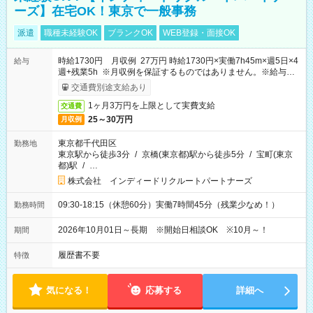
ーズ】在宅OK！東京で一般事務
派遣
職種未経験OK
ブランクOK
WEB登録・面接OK
時給1730円 月収例 27万円 時給1730円×実働7h45m×週5日×4
給与
週+残業5h ※月収例を保証するものではありません。※給与即
受取りサービス利用可（利用条件有）
交通費別途支給あり
1ヶ月3万円を上限として実費支給
交通費
25～30万円
月収例
東京都千代田区
勤務地
東京駅から徒歩3分
/
京橋(東京都)駅から徒歩5分
/
宝町(東京
都)駅
/
…
株式会社 インディードリクルートパートナーズ
09:30-18:15（休憩60分）実働7時間45分（残業少なめ！）
勤務時間
2026年10月01日～長期 ※開始日相談OK ※10月～！
期間
履歴書不要
特徴
気になる！
応募する
詳細へ