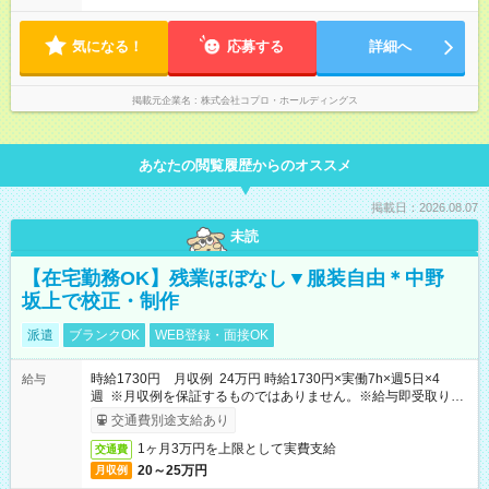
やすいのが特長。 突発的な対応も少なく、無理をさせない働き
方を大切にしています。
気になる！
応募する
詳細へ
掲載元企業名
株式会社コプロ・ホールディングス
あなたの閲覧履歴からのオススメ
掲載日：2026.08.07
未読
【在宅勤務OK】残業ほぼなし▼服装自由＊中野
坂上で校正・制作
派遣
ブランクOK
WEB登録・面接OK
時給1730円 月収例 24万円 時給1730円×実働7h×週5日×4
給与
週 ※月収例を保証するものではありません。※給与即受取りサ
ービス利用可（利用条件有）
交通費別途支給あり
1ヶ月3万円を上限として実費支給
交通費
20～25万円
月収例