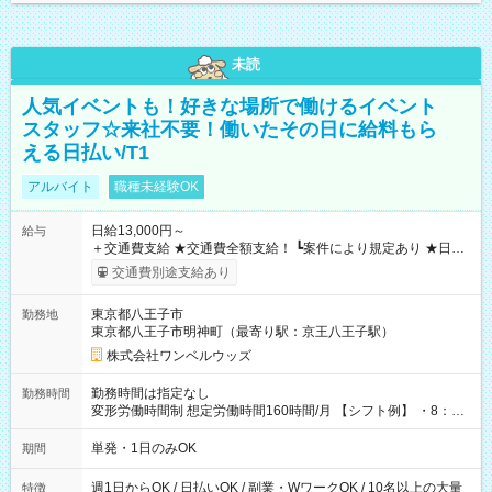
未読
人気イベントも！好きな場所で働けるイベント
スタッフ☆来社不要！働いたその日に給料もら
える日払い/T1
アルバイト
職種未経験OK
日給13,000円～
給与
＋交通費支給 ★交通費全額支給！ ┗案件により規定あり ★日払
いOK！（規定あり） ┗働いたその日に現金GET♪ お仕事後はコ
交通費別途支給あり
ンビニATMから 日払い分を引き落とせます！ 【試用期間】試
用期間なし
東京都八王子市
勤務地
東京都八王子市明神町（最寄り駅：京王八王子駅）
株式会社ワンベルウッズ
勤務時間は指定なし
勤務時間
変形労働時間制 想定労働時間160時間/月 【シフト例】 ・8：00
～21：00
単発・1日のみOK
期間
週1日からOK / 日払いOK / 副業・WワークOK / 10名以上の大量
特徴