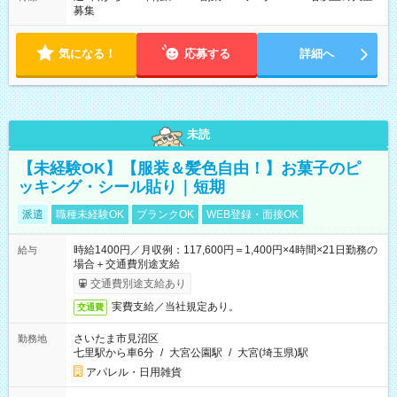
募集
気になる！
応募する
詳細へ
未読
【未経験OK】【服装＆髪色自由！】お菓子のピ
ッキング・シール貼り｜短期
派遣
職種未経験OK
ブランクOK
WEB登録・面接OK
時給1400円／月収例：117,600円＝1,400円×4時間×21日勤務の
給与
場合＋交通費別途支給
交通費別途支給あり
実費支給／当社規定あり。
交通費
さいたま市見沼区
勤務地
七里駅から車6分
/
大宮公園駅
/
大宮(埼玉県)駅
アパレル・日用雑貨