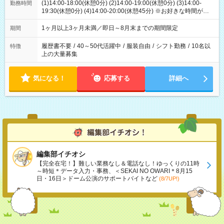
(1)14:00-18:00(休憩0分) (2)14:00-19:00(休憩0分) (3)14:00-
勤務時間
19:30(休憩0分) (4)14:00-20:00(休憩45分) ※お好きな時間が選べ
ます
1ヶ月以上3ヶ月未満／即日～8月末までの期間限定
期間
履歴書不要
/
40～50代活躍中
/
服装自由
/
シフト勤務
/
10名以
特徴
上の大量募集
気になる！
応募する
詳細へ
編集部イチオシ
【完全在宅！】難しい業務なし＆電話なし！ゆっくりの11時
～時短＊データ入力・事務、＜SEKAI NO OWARI＊8月15
日・16日＞ドーム公演のサポートバイトなど
(8/7UP!)