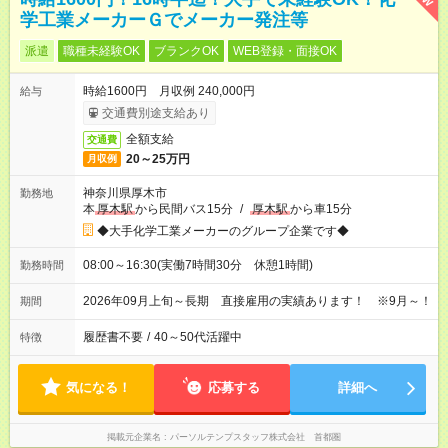
学工業メーカーＧでメーカー発注等
派遣
職種未経験OK
ブランクOK
WEB登録・面接OK
時給1600円 月収例 240,000円
給与
交通費別途支給あり
全額支給
交通費
20～25万円
月収例
神奈川県厚木市
勤務地
本
厚木駅
から民間バス15分
/
厚木駅
から車15分
◆大手化学工業メーカーのグループ企業です◆
08:00～16:30(実働7時間30分 休憩1時間)
勤務時間
2026年09月上旬～長期 直接雇用の実績あります！ ※9月～！
期間
履歴書不要
/
40～50代活躍中
特徴
気になる！
応募する
詳細へ
掲載元企業名
パーソルテンプスタッフ株式会社 首都圏