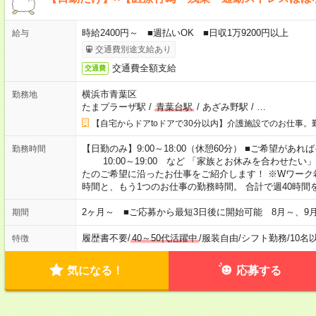
時給2400円～ ■週払いOK ■日収1万9200円以上
給与
交通費別途支給あり
交通費全額支給
交通費
横浜市青葉区
勤務地
たまプラーザ駅
/
青葉台駅
/
あざみ野駅
/
…
【自宅からドアtoドアで30分以内】介護施設でのお仕事。
【日勤のみ】9:00～18:00（休憩60分） ■ご希望があれば
勤務時間
10:00～19:00 など 「家族とお休みを合わせたい
たのご希望に沿ったお仕事をご紹介します！ ※Wワーク
時間と、もう1つのお仕事の勤務時間。 合計で週40時
2ヶ月～ ■ご応募から最短3日後に開始可能 8月～、9
期間
履歴書不要
/
40～50代活躍中
/
服装自由
/
シフト勤務
/
10名
特徴
気になる！
応募する