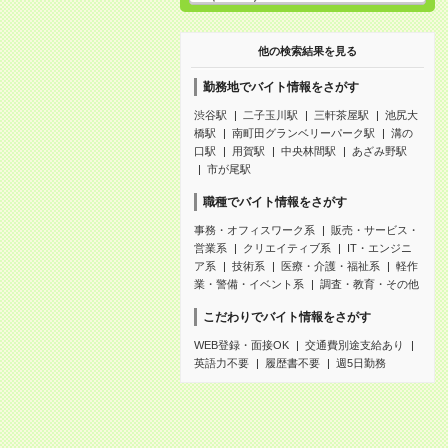
他の検索結果を見る
勤務地でバイト情報をさがす
渋谷駅
二子玉川駅
三軒茶屋駅
池尻大
橋駅
南町田グランベリーパーク駅
溝の
口駅
用賀駅
中央林間駅
あざみ野駅
市が尾駅
職種でバイト情報をさがす
事務・オフィスワーク系
販売・サービス・
営業系
クリエイティブ系
IT・エンジニ
ア系
技術系
医療・介護・福祉系
軽作
業・警備・イベント系
調査・教育・その他
こだわりでバイト情報をさがす
WEB登録・面接OK
交通費別途支給あり
英語力不要
履歴書不要
週5日勤務