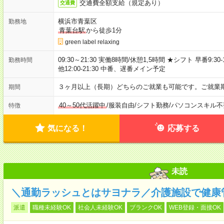
交通費全額支給（規定あり）
交通費
横浜市青葉区
勤務地
青葉台駅
から徒歩1分
green label relaxing
09:30～21:30 実働8時間/休憩1,5時間 ★シフト 早番9:30-19:
勤務時間
他12:00-21:30 中番、遅番メイン予定
３ヶ月以上（長期）どちらのご就業も可能です。ご就業
期間
40～50代活躍中
/
服装自由
/
シフト勤務
/
パソコンスキル不
特徴
気になる！
応募する
未読
＼通勤ラッシュとはサヨナラ／介護施設で健康
派遣
職種未経験OK
社会人未経験OK
ブランクOK
WEB登録・面接OK