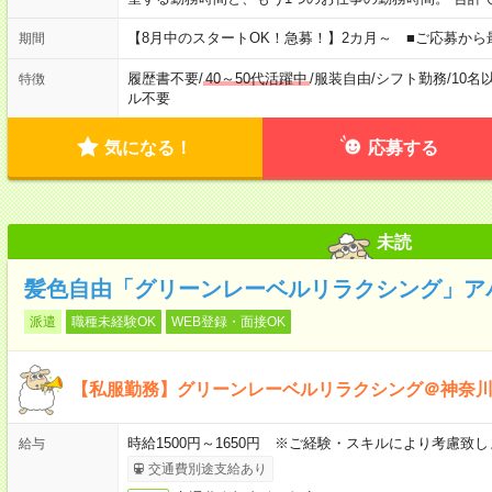
【8月中のスタートOK！急募！】2カ月～ ■ご応募から
期間
履歴書不要
/
40～50代活躍中
/
服装自由
/
シフト勤務
/
10名
特徴
ル不要
気になる！
応募する
未読
髪色自由「グリーンレーベルリラクシング」ア
派遣
職種未経験OK
WEB登録・面接OK
【私服勤務】グリーンレーベルリラクシング＠神奈
時給1500円～1650円 ※ご経験・スキルにより考慮致し
給与
交通費別途支給あり