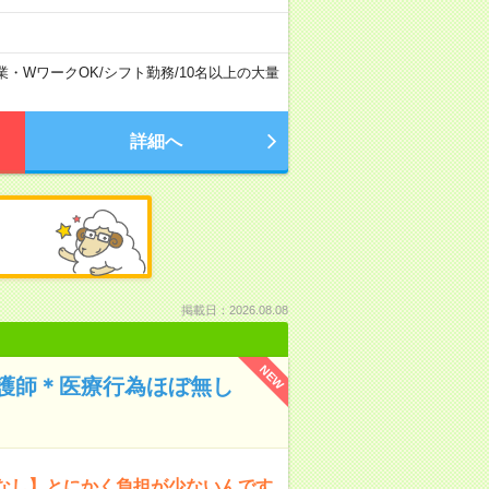
業・WワークOK
/
シフト勤務
/
10名以上の大量
詳細へ
掲載日：2026.08.08
NEW
護師＊医療行為ほぼ無し
なし】とにかく負担が少ないんです