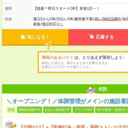
【急募＊即日スタートOK】単発1日～！
期間
週1日からOK
/
日払いOK
/
履歴書不要
/
40～50代活躍中
/
副
特徴
募集
/
電話対応なし
気になる！
応募する
興味のあるバイト
は、とりあえず保存しよう♪
保存した求人は、後からまとめて応募できるよ。
企業からアプローチが届くことも！
未読
＼オープニング！／体調管理がメインの施設看
派遣
職種未経験OK
社会人未経験OK
ブランクOK
WEB登録・面接OK
【日勤だけ】×【医療行為・残業・通勤ストレスほぼ