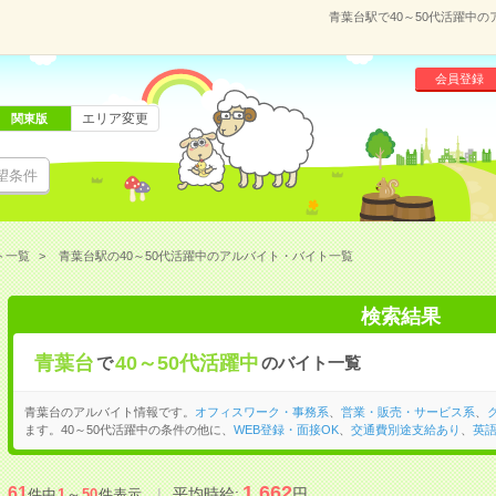
青葉台駅で40～50代活躍中
会員登録
エリア変更
関東版
望条件
ト一覧
青葉台駅の40～50代活躍中のアルバイト・バイト一覧
検索結果
青葉台
40～50代活躍中
で
のバイト一覧
青葉台のアルバイト情報です。
オフィスワーク・事務系
、
営業・販売・サービス系
、
ます。40～50代活躍中の条件の他に、
WEB登録・面接OK
、
交通費別途支給あり
、
英
1,662
61
平均時給:
円
件中
1
～
50
件表示