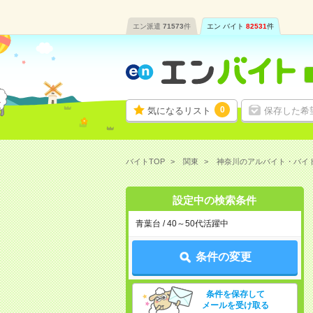
エン派遣
71573
件
エン バイト
82531
件
0
気になるリスト
保存した希
バイトTOP
関東
神奈川のアルバイト・バイ
設定中の検索条件
青葉台 / 40～50代活躍中
条件の変更
条件を保存して
メールを受け取る