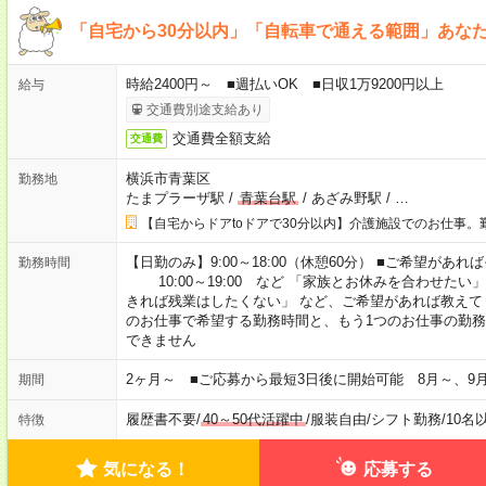
「自宅から30分以内」「自転車で通える範囲」あな
時給2400円～ ■週払いOK ■日収1万9200円以上
給与
交通費別途支給あり
交通費全額支給
交通費
横浜市青葉区
勤務地
たまプラーザ駅
/
青葉台駅
/
あざみ野駅
/
…
【自宅からドアtoドアで30分以内】介護施設でのお仕事。
【日勤のみ】9:00～18:00（休憩60分） ■ご希望があれば
勤務時間
10:00～19:00 など 「家族とお休みを合わせたい
きれば残業はしたくない」 など、ご希望があれば教えて
のお仕事で希望する勤務時間と、もう1つのお仕事の勤務
できません
2ヶ月～ ■ご応募から最短3日後に開始可能 8月～、9
期間
履歴書不要
/
40～50代活躍中
/
服装自由
/
シフト勤務
/
10名
特徴
気になる！
応募する