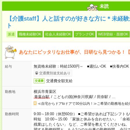
未読
【介護staff】人と話すのが好きな方に＊未経
ト
派遣
職種未経験OK
社会人未経験OK
ブランクOK
WEB登録・面接OK
あなたにピッタリなお仕事が、日研なら見つかる！
無資格未経験：時給1500円～ ■週払いOK ■扶養内OK 
給与
交通費別途支給あり
交通費全額支給
交通費
横浜市青葉区
勤務地
青葉台駅
/
こどもの国(神奈川県)駅
/
田奈駅
/
…
≪自宅からドアtoドアで30分以内！≫ご希望の勤務地を紹
9:00～18:00（休憩60分） ■ご希望があれば下記シフトもOK！ 
勤務時間
時短 10:00～15:00 「家族と休みを合わせたい」 
残業はしたくない」 など、ご希望を教えてくださいね。
望する勤務時間と、もう1つのお仕事の勤務時間。 合計