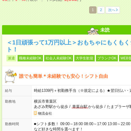
1
2
次へ
未読
＜1日頑張って1万円以上＞おもちゃにもくも
ト！
派遣
職種未経験OK
社会人未経験OK
大学生歓迎
ブランクOK
WEB
誰でも簡単＊未経験でも安心！シフト自由
時給1339円＋初勤務手当（※規定による）★翌日払い・
給与
横浜市青葉区
勤務地
あざみ野駅から徒歩
/
青葉台駅
から徒歩
/
たまプラーザ
物流会社
■シフト多数！ 09:00～18:00 08:00～17:00 13:00～22:00 1
勤務時間
など好きな時間を選べます！