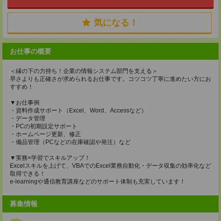
気になる！
お仕事の概要
＜縁の下の力持ち！企業の情報システム部門を支える＞
早さよりも正確さが求められるお仕事です。コツコツ丁寧に進めたい方にお
すすめ！
▼お仕事例
・資料作成サポート（Excel、Word、Accessなど）
・データ管理
・PCの初期設定サポート
・ホームページ更新、修正
・備品管理（PCなどの在庫確認や発注）など
▼実務×学習でスキルアップ！
Excelスキルを上げて、VBAでのExcel業務自動化・データ収集の効率化など
取得できる！
e-learningや通信教育講座などのサポート体制も充実しています！
募集情報