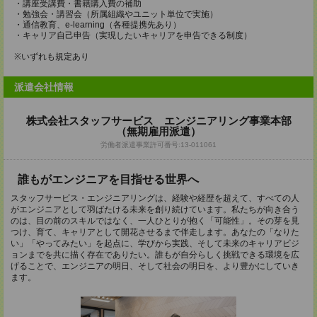
・講座受講費・書籍購入費の補助
・勉強会・講習会（所属組織やユニット単位で実施）
・通信教育、e-learning（各種提携先あり）
・キャリア自己申告（実現したいキャリアを申告できる制度）
※いずれも規定あり
派遣会社情報
株式会社スタッフサービス エンジニアリング事業本部
（無期雇用派遣）
労働者派遣事業許可番号:13-011061
誰もがエンジニアを目指せる世界へ
スタッフサービス・エンジニアリングは、経験や経歴を超えて、すべての人
がエンジニアとして羽ばたける未来を創り続けています。私たちが向き合う
のは、目の前のスキルではなく、一人ひとりが抱く「可能性」。その芽を見
つけ、育て、キャリアとして開花させるまで伴走します。あなたの「なりた
い」「やってみたい」を起点に、学びから実践、そして未来のキャリアビジ
ョンまでを共に描く存在でありたい。誰もが自分らしく挑戦できる環境を広
げることで、エンジニアの明日、そして社会の明日を、より豊かにしていき
ます。