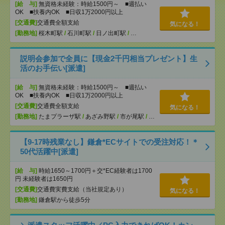
[給 与]
無資格未経験：時給1500円～ ■週払い
OK ■扶養内OK ■日収1万2000円以上
[交通費]
交通費全額支給
気になる！
[勤務地]
桜木町駅
/
石川町駅
/
日ノ出町駅
/
…
説明会参加で全員に【現金2千円相当プレゼント】生
活のお手伝い[派遣]
[給 与]
無資格未経験：時給1500円～ ■週払い
OK ■扶養内OK ■日収1万2000円以上
[交通費]
交通費全額支給
気になる！
[勤務地]
たまプラーザ駅
/
あざみ野駅
/
市が尾駅
/
…
【9-17時残業なし】鎌倉*ECサイトでの受注対応！＊
50代活躍中[派遣]
[給 与]
時給1650～1700円＋交*EC経験者は1700
円 未経験者は1650円
[交通費]
交通費実費支給（当社規定あり）
気になる！
[勤務地]
鎌倉駅から徒歩5分