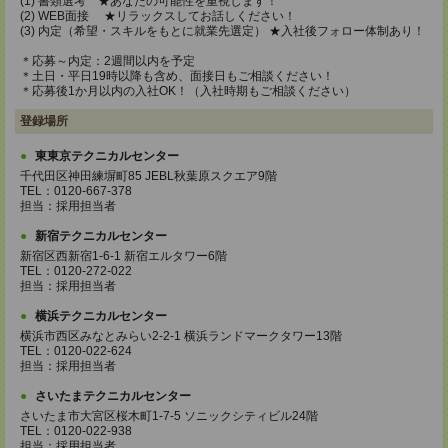
(1) 書類選考 ★あなたの可能性を重視します！
(2) WEB面接 ★リラックスしてお話しください！
(3) 内定（希望・スキルをもとに就業先選定） ★入社後フォロー体制あり！
＊応募～内定：2週間以内を予定
＊土日・平日19時以降も含め、面接日もご相談ください！
＊応募後1か月以内の入社OK！（入社時期もご相談ください）
登録場所
東東京テクニカルセンター
千代田区神田練塀町85 JEBL秋葉原スクエア9階
TEL：0120-667-378
担当：採用担当者
新宿テクニカルセンター
新宿区西新宿1-6-1 新宿エルタワー6階
TEL：0120-272-022
担当：採用担当者
横浜テクニカルセンター
横浜市西区みなとみらい2-2-1 横浜ランドマークタワー13階
TEL：0120-022-624
担当：採用担当者
さいたまテクニカルセンター
さいたま市大宮区桜木町1-7-5 ソニックシティビル24階
TEL：0120-022-938
担当：採用担当者