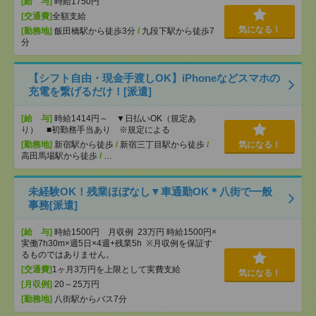
[給 与]
時給1750円
[交通費]
全額支給
気になる！
[勤務地]
飯田橋駅から徒歩3分
/
九段下駅から徒歩7
分
【シフト自由・現金手渡しOK】iPhoneなどスマホの
充電を繋げるだけ！[派遣]
[給 与]
時給1414円～ ▼日払いOK（規定あ
り） ■初勤務手当あり ※規定による
[勤務地]
新宿駅から徒歩
/
新宿三丁目駅から徒歩
/
気になる！
高田馬場駅から徒歩
/
…
未経験OK！残業ほぼなし▼車通勤OK＊八街で一般
事務[派遣]
[給 与]
時給1500円 月収例 23万円 時給1500円×
実働7h30m×週5日×4週+残業5h ※月収例を保証す
るものではありません。
[交通費]
1ヶ月3万円を上限として実費支給
気になる！
[月収例]
20～25万円
[勤務地]
八街駅からバス7分