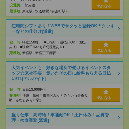
[交通費]
一部支給
気になる！
[勤務地]
東京駅
/
水道橋駅
/
有楽町駅
/
…
短時間シフトあり！WEBでサクッと登録OK＊クッキ
ーなどの仕分け[派遣]
[給 与]
時給1500円 ■日払い・週払いOK！(規定
あり) ■現金日払いもOK(規定あり)
気になる！
[勤務地]
新宿駅
/
新宿三丁目駅
人気イベントも！好きな場所で働けるイベントスタ
ッフ☆来社不要！働いたその日に給料もらえる日払
い/T1[アルバイト]
[給 与]
日給13,000円～
[勤務地]
神奈川県横浜市西区みなとみらい（最寄り
気になる！
駅：みなとみらい駅）
座り仕事！高時給！車通勤OK！土日休み！品質管
理・検査業務[派遣]