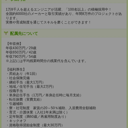
1万8千人を超えるエンジニアが活躍、「100名以上」の積極採用中！
全国約6000社のメーカーと取引実績があり、年間8万件のプロジェクトがあ
ります。
実務や育成制度を通じてスキルを磨くことができます！
配属先について
【年収例】
年収430万円／29歳
年収650万円／42歳
年収790万円／54歳
※上記には平均残業時間分の残業代を含んでいます。
【福利厚生】
・昇給あり（年1回）
・社会保険完備
・継続手当（最大1万円）
・地域／住宅手当（最大2万円）
・役職手当
・単身赴任手当（1万円／単身赴任時に毎月支給）
・転任旅費（実費支給）
・引越補助
・寮・社宅制度 家賃の20～50％補助、入居費用全額補助
・育児・介護休業（入社1年未満は除く）
・定年制度（満60歳／再雇用制度あり）
・キックオフ
・資格取得奨励金制度（最大30万円）