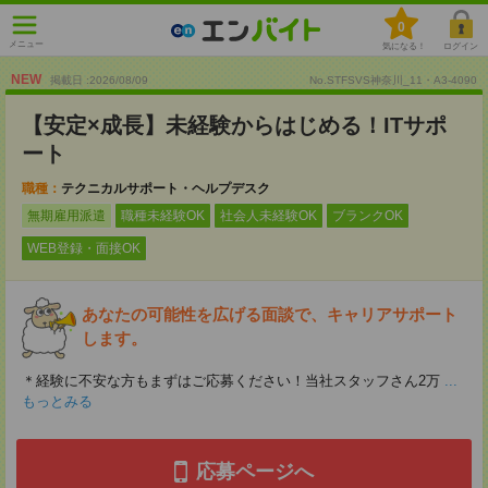
0
メニュー
気になる！
ログイン
NEW
掲載日 :2026
/
08
/
09
No.STFSVS神奈川_11・A3-4090
【安定×成長】未経験からはじめる！ITサポ
ート
職種：
テクニカルサポート・ヘルプデスク
無期雇用派遣
職種未経験OK
社会人未経験OK
ブランクOK
WEB登録・面接OK
あなたの可能性を広げる面談で、キャリアサポート
します。
＊経験に不安な方もまずはご応募ください！当社スタッフさん2万
...
もっとみる
応募ページへ