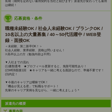
長期（期間を定めない雇用契約を当社と結びます）派遣先が変わっても雇用
は継続！
応募資格・条件
職種未経験OK / 社会人未経験OK / ブランクOK /
10名以上の大量募集 / 40～50代活躍中 / WEB登
録・面接OK
＜未経験、第二新卒OK！＞
社会人経験、業界経験、資格は問いません！
※高卒以上の方（勉強内容は不問）
▼入社までの流れ
(1)書類選考 ★プロフィール更新すると、免除可能性あり！
(2)WEB面接1回 ★キャリアを一緒に考える面談なので、準備不要です！
(3)内定！
▼今後のキャリアは曖昧でOK！
「機会が見える君」で転職をサポート！
先輩のキャリア実例を見ながら、一緒に考えましょう＊
派遣先の概要
事業内容