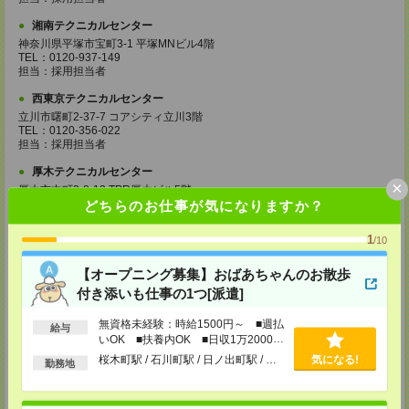
湘南テクニカルセンター
神奈川県平塚市宝町3-1 平塚MNビル4階
TEL：0120-937-149
担当：採用担当者
西東京テクニカルセンター
立川市曙町2-37-7 コアシティ立川3階
TEL：0120-356-022
担当：採用担当者
厚木テクニカルセンター
×
厚木市中町2-8-13 TPR厚木ビル5階
TEL：0120-022-979
どちらのお仕事が気になりますか？
担当：採用担当者
1
/10
千葉テクニカルセンター
千葉市中央区新町1000 センシティタワー15階
【オープニング募集】おばあちゃんのお散歩
TEL：0120-022-142
担当：採用担当者
付き添いも仕事の1つ[派遣]
つくばテクニカルセンター
無資格未経験：時給1500円～ ■週払
給与
つくば市竹園1-6-1 つくば三井ビル16階
いOK ■扶養内OK ■日収1万2000円
TEL：0120-982-703
以上
桜木町駅 / 石川町駅 / 日ノ出町駅 / …
気になる!
担当：採用担当者
勤務地
高崎テクニカルセンター