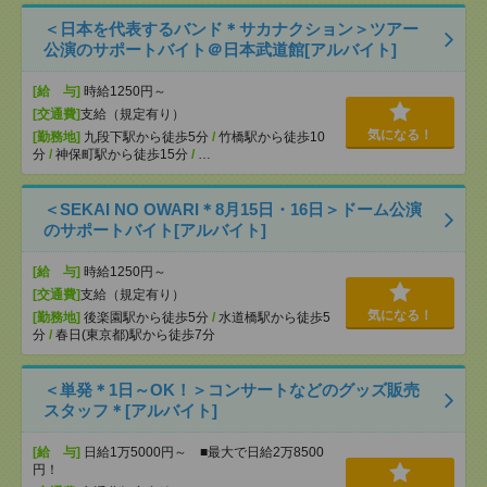
＜日本を代表するバンド＊サカナクション＞ツアー
公演のサポートバイト＠日本武道館[アルバイト]
[給 与]
時給1250円～
[交通費]
支給（規定有り）
気になる！
[勤務地]
九段下駅から徒歩5分
/
竹橋駅から徒歩10
分
/
神保町駅から徒歩15分
/
…
＜SEKAI NO OWARI＊8月15日・16日＞ドーム公演
のサポートバイト[アルバイト]
[給 与]
時給1250円～
[交通費]
支給（規定有り）
気になる！
[勤務地]
後楽園駅から徒歩5分
/
水道橋駅から徒歩5
分
/
春日(東京都)駅から徒歩7分
＜単発＊1日～OK！＞コンサートなどのグッズ販売
スタッフ＊[アルバイト]
[給 与]
日給1万5000円～ ■最大で日給2万8500
円！