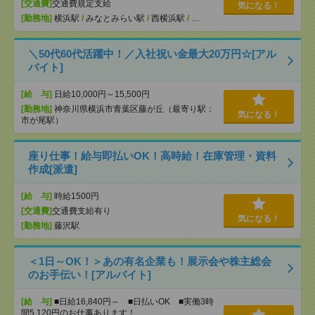
[交通費]
交通費規定支給
気になる！
[勤務地]
横浜駅
/
みなとみらい駅
/
西横浜駅
/
…
＼50代60代活躍中！／入社祝い金最大20万円☆[アル
バイト]
[給 与]
日給10,000円～15,500円
[勤務地]
神奈川県横浜市青葉区藤が丘（最寄り駅：
気になる！
市が尾駅）
座り仕事！給与即払いOK！高時給！在庫管理・資料
作成[派遣]
[給 与]
時給1500円
[交通費]
交通費支給有り
気になる！
[勤務地]
藤沢駅
＜1日～OK！＞あの有名企業も！展示会や株主総会
のお手伝い！[アルバイト]
[給 与]
■日給16,840円～ ■日払いOK ■実働3時
間5,120円のお仕事あります！