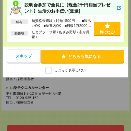
高崎市八島町58-1 ウエスト・ワンビル7階
説明会参加で全員に【現金2千円相当プレゼ
TEL：0120-791-043
担当：採用担当者
ント】生活のお手伝い[派遣]
宇都宮テクニカルセンター
無資格未経験：時給1500円～ ■週払
給与
宇都宮市馬場通り2-1-1 メットライフ宇都宮スクエア4階
いOK ■扶養内OK ■日収1万2000円
TEL：0120-348-022
以上
たまプラーザ駅 / あざみ野駅 / 市が尾
気になる!
担当：採用担当者
勤務地
駅 / …
水戸テクニカルセンター
水戸市三の丸1-4-73 水戸京成ビルディング12階
TEL：0120-659-022
担当：採用担当者
スキップ
どちらも気になる！
西東京テクニカルセンター
しばらく表示しない
立川市曙町2-37-7 コアシティ立川3階
TEL：0120-356-022
担当：採用担当者
山梨テクニカルセンター
甲府市朝日1-3-12 朝日第一ビル4階
TEL：0120-935-168
担当：採用担当者