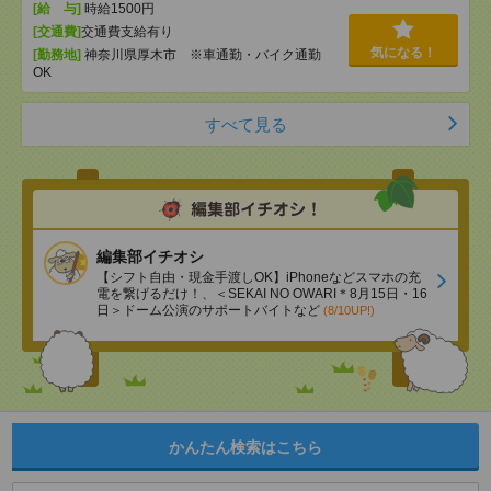
[給 与]
時給1500円
[交通費]
交通費支給有り
気になる！
[勤務地]
神奈川県厚木市 ※車通勤・バイク通勤
OK
すべて見る
編集部イチオシ
【シフト自由・現金手渡しOK】iPhoneなどスマホの充
電を繋げるだけ！、＜SEKAI NO OWARI＊8月15日・16
日＞ドーム公演のサポートバイトなど
(8/10UP!)
かんたん検索はこちら