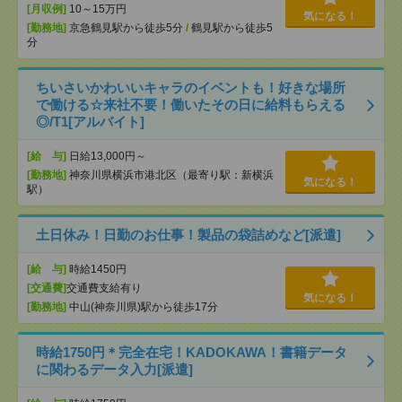
[月収例]
10～15万円
気になる！
[勤務地]
京急鶴見駅から徒歩5分
/
鶴見駅から徒歩5
分
ちいさいかわいいキャラのイベントも！好きな場所
で働ける☆来社不要！働いたその日に給料もらえる
◎/T1[アルバイト]
[給 与]
日給13,000円～
[勤務地]
神奈川県横浜市港北区（最寄り駅：新横浜
気になる！
駅）
土日休み！日勤のお仕事！製品の袋詰めなど[派遣]
[給 与]
時給1450円
[交通費]
交通費支給有り
気になる！
[勤務地]
中山(神奈川県)駅から徒歩17分
時給1750円＊完全在宅！KADOKAWA！書籍データ
に関わるデータ入力[派遣]