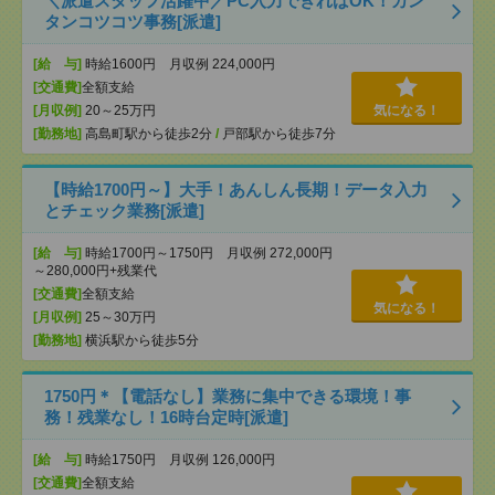
＼派遣スタッフ活躍中／PC入力できればOK！カン
タンコツコツ事務[派遣]
[給 与]
時給1600円 月収例 224,000円
[交通費]
全額支給
[月収例]
20～25万円
気になる！
[勤務地]
高島町駅から徒歩2分
/
戸部駅から徒歩7分
【時給1700円～】大手！あんしん長期！データ入力
とチェック業務[派遣]
[給 与]
時給1700円～1750円 月収例 272,000円
～280,000円+残業代
[交通費]
全額支給
気になる！
[月収例]
25～30万円
[勤務地]
横浜駅から徒歩5分
1750円＊【電話なし】業務に集中できる環境！事
務！残業なし！16時台定時[派遣]
[給 与]
時給1750円 月収例 126,000円
[交通費]
全額支給