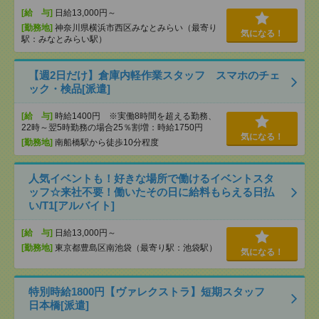
[給 与]
日給13,000円～
[勤務地]
神奈川県横浜市西区みなとみらい（最寄り
気になる！
駅：みなとみらい駅）
【週2日だけ】倉庫内軽作業スタッフ スマホのチェ
ック・検品[派遣]
[給 与]
時給1400円 ※実働8時間を超える勤務、
22時～翌5時勤務の場合25％割増：時給1750円
気になる！
[勤務地]
南船橋駅から徒歩10分程度
人気イベントも！好きな場所で働けるイベントスタ
ッフ☆来社不要！働いたその日に給料もらえる日払
い/T1[アルバイト]
[給 与]
日給13,000円～
[勤務地]
東京都豊島区南池袋（最寄り駅：池袋駅）
気になる！
特別時給1800円【ヴァレクストラ】短期スタッフ
日本橋[派遣]