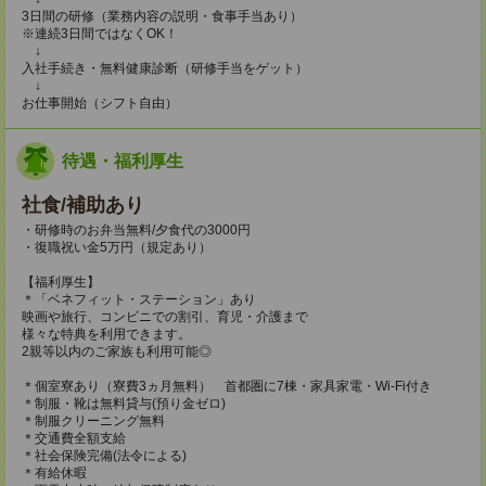
3日間の研修（業務内容の説明・食事手当あり）
※連続3日間ではなくOK！
↓
入社手続き・無料健康診断（研修手当をゲット）
↓
お仕事開始（シフト自由）
待遇・福利厚生
社食/補助あり
・研修時のお弁当無料/夕食代の3000円
・復職祝い金5万円（規定あり）
【福利厚生】
＊「ベネフィット・ステーション」あり
映画や旅行、コンビニでの割引、育児・介護まで
様々な特典を利用できます。
2親等以内のご家族も利用可能◎
＊個室寮あり（寮費3ヵ月無料） 首都圏に7棟・家具家電・Wi-Fi付き
＊制服・靴は無料貸与(預り金ゼロ)
＊制服クリーニング無料
＊交通費全額支給
＊社会保険完備(法令による)
＊有給休暇