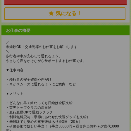
気になる！
お仕事の概要
／
未経験OK！交通誘導のお仕事をお願いします
＼
歩行者や車が安心して通れるよう、
やさしく声をかけながらサポートするお仕事です。
▼仕事内容
・歩行者の安全確保や声がけ
・車がスムーズに通れるようにご案内 など
▼メリット
・どんなに早く終わっても日給は全額支給
・業界トップクラスの高日給
・直行直帰OKで通勤ラクラク
・制服無料貸与（季節にあわせた快適グッズも支給）
・未経験でも安心の充実研修あり※3日（20ｈ）
└ 研修参加で嬉しい手当！（手当30000円＋昼食弁当無料＋夕食代3000