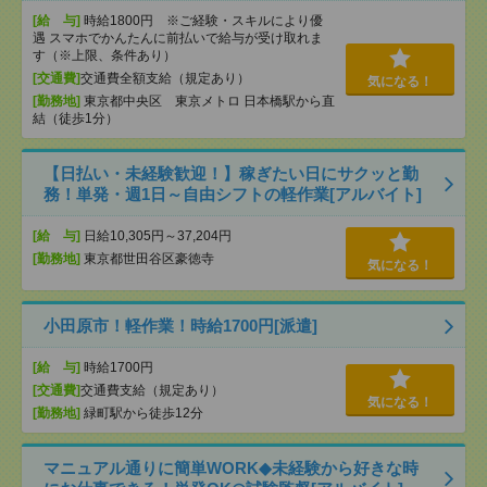
[給 与]
時給1800円 ※ご経験・スキルにより優
遇 スマホでかんたんに前払いで給与が受け取れま
す（※上限、条件あり）
[交通費]
交通費全額支給（規定あり）
気になる！
[勤務地]
東京都中央区 東京メトロ 日本橋駅から直
結（徒歩1分）
【日払い・未経験歓迎！】稼ぎたい日にサクッと勤
務！単発・週1日～自由シフトの軽作業[アルバイト]
[給 与]
日給10,305円～37,204円
[勤務地]
東京都世田谷区豪徳寺
気になる！
小田原市！軽作業！時給1700円[派遣]
[給 与]
時給1700円
[交通費]
交通費支給（規定あり）
気になる！
[勤務地]
緑町駅から徒歩12分
マニュアル通りに簡単WORK◆未経験から好きな時