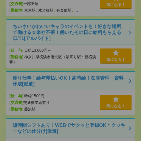
[交通費]
一部支給
気になる！
[勤務地]
東京駅
/
水道橋駅
/
有楽町駅
/
…
ちいさいかわいいキャラのイベントも！好きな場所
で働ける☆来社不要！働いたその日に給料もらえる
◎/T1[アルバイト]
[給 与]
日給13,000円～
[勤務地]
神奈川県横浜市港北区（最寄り駅：新横浜
気になる！
駅）
座り仕事！給与即払いOK！高時給！在庫管理・資料
作成[派遣]
[給 与]
時給1500円
[交通費]
交通費支給有り
気になる！
[勤務地]
藤沢駅
短時間シフトあり！WEBでサクッと登録OK＊クッキ
ーなどの仕分け[派遣]