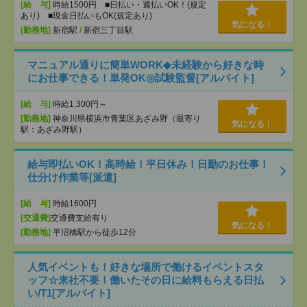
[給 与]
時給1500円 ■日払い・週払いOK！(規定
あり) ■現金日払いもOK(規定あり)
気になる！
[勤務地]
新宿駅
/
新宿三丁目駅
マニュアル通りに簡単WORK◆未経験から好きな時
にお仕事できる！単発OK◎試験監督[アルバイト]
[給 与]
時給1,300円～
[勤務地]
神奈川県横浜市青葉区あざみ野（最寄り
気になる！
駅：あざみ野駅）
給与即払いOK！高時給！平日休み！日勤のお仕事！
仕分け作業等[派遣]
[給 与]
時給1600円
[交通費]
交通費支給有り
気になる！
[勤務地]
平沼橋駅から徒歩12分
人気イベントも！好きな場所で働けるイベントスタ
ッフ☆来社不要！働いたその日に給料もらえる日払
い/T1[アルバイト]