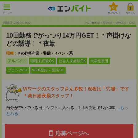
0
メニュー
気になる！
ログイン
掲載日 :2026
/
08
/
02
No.TEIKEIKT[0046]_MAC04・C02
10回勤務でがっつり14万円GET！＊声掛けな
どの誘導！＊夜勤
職種：
その他軽作業・警備・イベント系
アルバイト
職種未経験OK
社会人未経験OK
大学生歓迎
ブランクOK
WEB登録・面接OK
Wワークのスタッフさん多数！深夜は「穴場」です
＊高日給夜勤スタッフ！
自分が空いている日にシフトに入れる。1回の夜勤で1万4000
...もっ
とみる
応募ページへ