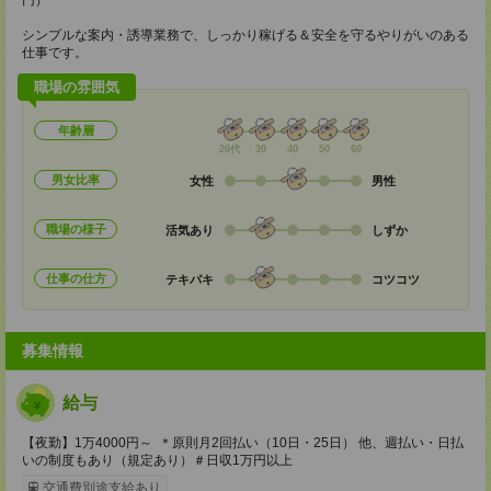
円）
シンプルな案内・誘導業務で、しっかり稼げる＆安全を守るやりがいのある
仕事です。
職場の雰囲気
年齢層
20代
30
40
50
60
男女比率
女性
男性
職場の様子
活気あり
しずか
仕事の仕方
テキパキ
コツコツ
募集情報
給与
【夜勤】1万4000円～ ＊原則月2回払い（10日・25日） 他、週払い・日払
いの制度もあり（規定あり）＃日収1万円以上
交通費別途支給あり