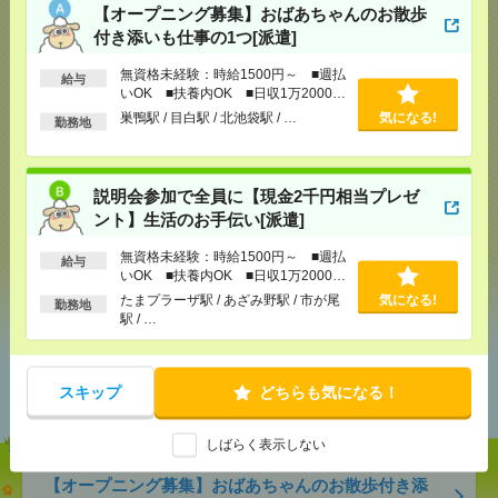
【オープニング募集】おばあちゃんのお散歩
付き添いも仕事の1つ[派遣]
応募ページへ
無資格未経験：時給1500円～ ■週払
給与
いOK ■扶養内OK ■日収1万2000円
以上
巣鴨駅 / 目白駅 / 北池袋駅 / …
気になる!
勤務地
気になる！
説明会参加で全員に【現金2千円相当プレゼ
メール
LINE
で送る
で送る
ント】生活のお手伝い[派遣]
無資格未経験：時給1500円～ ■週払
給与
いOK ■扶養内OK ■日収1万2000円
シェア
ツイート
ブックマーク
以上
たまプラーザ駅 / あざみ野駅 / 市が尾
気になる!
勤務地
駅 / …
あなたの閲覧履歴からの
おすすめ
スキップ
どちらも気になる！
しばらく表示しない
【オープニング募集】おばあちゃんのお散歩付き添