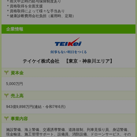
＊雨天中止時の給与保障制度あり
＊資格取得を全面支援
＊資格取得によって様々な手当あり
＊健康診断費用会社負担（雇用時、定期）
企業情報
テイケイ株式会社 【東京・神奈川エリア】
資本金
5,000万円
売上高
943億9,898万円(連結・令和7年6月)
事業内容
施設警備、海上警備、交通誘導警備、道路規制、列車見張り員、身辺警備、
現金輸送、施工管理サポート、設備員、消防設備、ドローンサービス、その