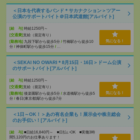
＜日本を代表するバンド＊サカナクション＞ツアー
公演のサポートバイト＠日本武道館[アルバイト]
[給 与]
時給1250円～
[交通費]
支給（規定有り）
気になる！
[勤務地]
九段下駅から徒歩5分
/
竹橋駅から徒歩10
分
/
神保町駅から徒歩15分
/
…
＜SEKAI NO OWARI＊8月15日・16日＞ドーム公演
のサポートバイト[アルバイト]
[給 与]
時給1250円～
[交通費]
支給（規定有り）
気になる！
[勤務地]
後楽園駅から徒歩5分
/
水道橋駅から徒歩5
分
/
春日(東京都)駅から徒歩7分
＜1日～OK！＞あの有名企業も！展示会や株主総会
のお手伝い！[アルバイト]
[給 与]
■日給16,840円～ ■日払いOK ■実働3時
間5,120円のお仕事あります！