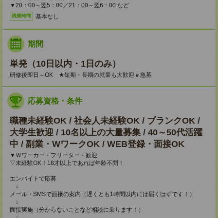
▼20：00～翌5：00／21：00～翌6：00 など
基本なし
残業時間
期間
単発（10日以内・1日のみ）
研修後即日～OK ★短期・長期の就業も大歓迎＃急募
応募資格・条件
職種未経験OK / 社会人未経験OK / ブランクOK /
大学生歓迎 / 10名以上の大量募集 / 40～50代活躍
中 / 副業・WワークOK / WEB登録・面接OK
▼Ｗワーカー・フリーター・歓迎
▽未経験OK！18才以上であれば年齢不問！
エンバイトで応募
↓
メール・SMSで面接の案内（遅くとも1時間以内には届くはずです！）
↓
面接実施（分からないことなど相談に乗ります！）
↓