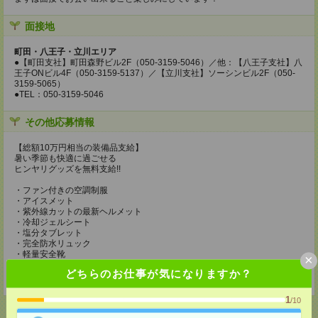
面接地
町田・八王子・立川エリア
●【町田支社】町田森野ビル2F（050-3159-5046）／他：【八王子支社】八
王子ONビル4F（050-3159-5137）／【立川支社】ソーシンビル2F（050-
3159-5065）
●TEL：050-3159-5046
その他応募情報
【総額10万円相当の装備品支給】
暑い季節も快適に過ごせる
ヒンヤリグッズを無料支給!!
・ファン付きの空調制服
・アイスメット
・紫外線カットの最新ヘルメット
・冷却ジェルシート
・塩分タブレット
・完全防水リュック
・軽量安全靴
×
・靴下3足
どちらのお仕事が気になりますか？
・ドリンク手当（200円/1勤務につき）
1
/10