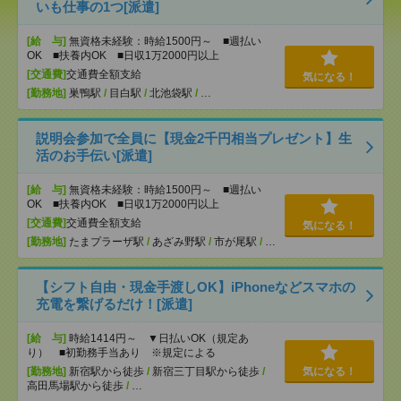
いも仕事の1つ[派遣]
[給 与]
無資格未経験：時給1500円～ ■週払い
OK ■扶養内OK ■日収1万2000円以上
[交通費]
交通費全額支給
気になる！
[勤務地]
巣鴨駅
/
目白駅
/
北池袋駅
/
…
説明会参加で全員に【現金2千円相当プレゼント】生
活のお手伝い[派遣]
[給 与]
無資格未経験：時給1500円～ ■週払い
OK ■扶養内OK ■日収1万2000円以上
[交通費]
交通費全額支給
気になる！
[勤務地]
たまプラーザ駅
/
あざみ野駅
/
市が尾駅
/
…
【シフト自由・現金手渡しOK】iPhoneなどスマホの
充電を繋げるだけ！[派遣]
[給 与]
時給1414円～ ▼日払いOK（規定あ
り） ■初勤務手当あり ※規定による
[勤務地]
新宿駅から徒歩
/
新宿三丁目駅から徒歩
/
気になる！
高田馬場駅から徒歩
/
…