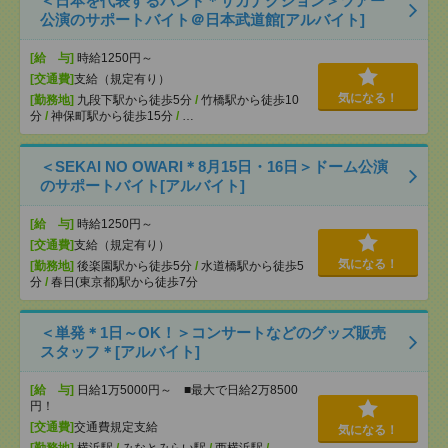
＜日本を代表するバンド＊サカナクション＞ツアー
公演のサポートバイト＠日本武道館[アルバイト]
[給 与]
時給1250円～
[交通費]
支給（規定有り）
気になる！
[勤務地]
九段下駅から徒歩5分
/
竹橋駅から徒歩10
分
/
神保町駅から徒歩15分
/
…
＜SEKAI NO OWARI＊8月15日・16日＞ドーム公演
のサポートバイト[アルバイト]
[給 与]
時給1250円～
[交通費]
支給（規定有り）
気になる！
[勤務地]
後楽園駅から徒歩5分
/
水道橋駅から徒歩5
分
/
春日(東京都)駅から徒歩7分
＜単発＊1日～OK！＞コンサートなどのグッズ販売
スタッフ＊[アルバイト]
[給 与]
日給1万5000円～ ■最大で日給2万8500
円！
[交通費]
交通費規定支給
気になる！