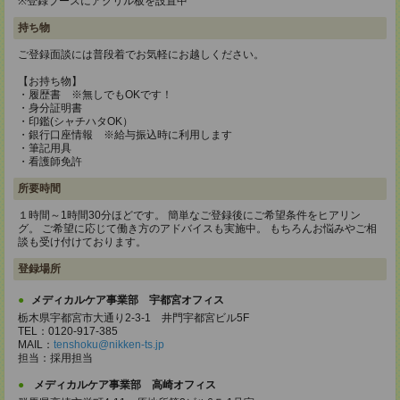
※登録ブースにアクリル板を設置中
持ち物
ご登録面談には普段着でお気軽にお越しください。
【お持ち物】
・履歴書 ※無しでもOKです！
・身分証明書
・印鑑(シャチハタOK）
・銀行口座情報 ※給与振込時に利用します
・筆記用具
・看護師免許
所要時間
１時間～1時間30分ほどです。 簡単なご登録後にご希望条件をヒアリン
グ。 ご希望に応じて働き方のアドバイスも実施中。 もちろんお悩みやご相
談も受け付けております。
登録場所
メディカルケア事業部 宇都宮オフィス
栃木県宇都宮市大通り2-3-1 井門宇都宮ビル5F
TEL：0120-917-385
MAIL：
tenshoku@nikken-ts.jp
担当：採用担当
メディカルケア事業部 高崎オフィス