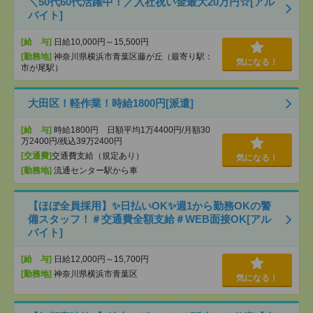
＼50代60代活躍中！／入社祝い金最大20万円☆[アル
バイト]
[給 与]
日給10,000円～15,500円
[勤務地]
神奈川県横浜市青葉区藤が丘（最寄り駅：
気になる！
市が尾駅）
大田区！軽作業！時給1800円[派遣]
[給 与]
時給1800円 日額平均1万4400円/月額30
万2400円/残込39万2400円
[交通費]
交通費支給（規定あり）
気になる！
[勤務地]
流通センター駅から車
【ほぼ全員採用】✨日払いOK✨週1から勤務OKの警
備スタッフ！＃交通費全額支給＃WEB面接OK[アル
バイト]
[給 与]
日給12,000円～15,700円
[勤務地]
神奈川県横浜市青葉区
気になる！