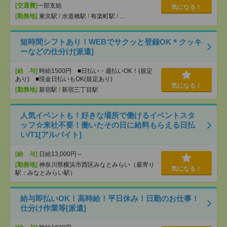
[交通費]
一部支給
気になる！
[勤務地]
東京駅
/
水道橋駅
/
有楽町駅
/
…
短時間シフトあり！WEBでサクッと登録OK＊クッキ
ーなどの仕分け[派遣]
[給 与]
時給1500円 ■日払い・週払いOK！(規定
あり) ■現金日払いもOK(規定あり)
気になる！
[勤務地]
新宿駅
/
新宿三丁目駅
人気イベントも！好きな場所で働けるイベントスタ
ッフ☆来社不要！働いたその日に給料もらえる日払
い/T1[アルバイト]
[給 与]
日給13,000円～
[勤務地]
神奈川県横浜市西区みなとみらい（最寄り
気になる！
駅：みなとみらい駅）
給与即払いOK！高時給！平日休み！日勤のお仕事！
仕分け作業等[派遣]