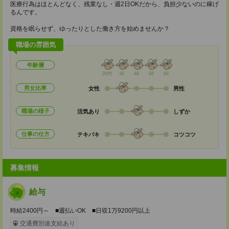
医療行為はほとんどなく、残業なし・週2日OKだから、負担少ないのに稼げ
るんです。
資格を眠らせず、ゆったりとした働き方を始めませんか？
職場の雰囲気
年齢層
20代
30
40
50
60
男女比率
女性
男性
職場の様子
活気あり
しずか
仕事の仕方
テキパキ
コツコツ
募集情報
給与
時給2400円～ ■週払いOK ■日収1万9200円以上
交通費別途支給あり