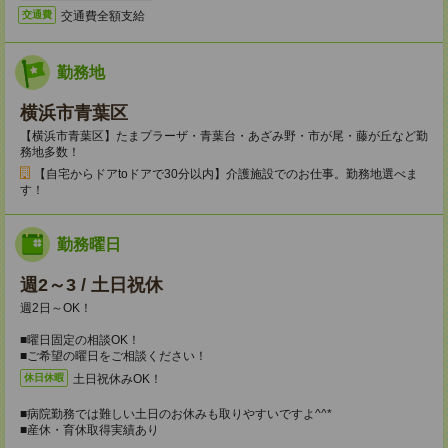
交通費全額支給
交通費
勤務地
横浜市青葉区
【横浜市青葉区】たまプラーザ・青葉台・あざみ野・市が尾・藤が丘など勤
務地多数！
【自宅からドアtoドアで30分以内】介護施設でのお仕事。勤務地選べま
す！
勤務曜日
週2～3 / 土日祝休
週2日～OK！
■曜日固定の相談OK！
■ご希望の曜日をご相談ください！
土日祝休みOK！
休日休暇
■病院勤務では難しい土日のお休みも取りやすいですよ^^*
■産休・育休取得実績あり