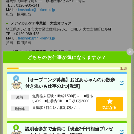
群馬県高崎市栄町4-11 原地所第2ビル6Ｆ 1号室
TEL：0120-935-241
MAIL：
tenshoku@nikken-ts.jp
担当：採用担当
メディカルケア事業部 大宮オフィス
埼玉県さいたま市大宮区吉敷町1-23-1 ONEST大宮吉敷町ビル6F
TEL：0120-989-425
MAIL：
tenshoku@nikken-ts.jp
担当：採用担当
×
メディカルケア事業部 千葉オフィス
どちらのお仕事が気になりますか？
千葉県千葉市中央区富士見2-15-11 IMI千葉富士見ビル6F
TEL：0120-998-758
MAIL：
tenshoku@nikken-ts.jp
1
/10
担当：採用担当
【オープニング募集】おばあちゃんのお散歩
メディカルケア事業部 柏オフィス
付き添いも仕事の1つ[派遣]
千葉県柏市末広町5-19 第12関口ビル7F 705号室
TEL：0120-935-218
MAIL：
tenshoku@nikken-ts.jp
無資格未経験：時給1500円～ ■週払
給与
担当：採用担当
いOK ■扶養内OK ■日収1万2000円
以上
巣鴨駅 / 目白駅 / 北池袋駅 / …
気になる!
メディカルケア事業部 新宿オフィス
勤務地
東京都新宿区新宿2-3-10 新宿御苑ビル6階
TEL：0120-457-235
MAIL：
tenshoku@nikken-ts.jp
担当：採用担当
説明会参加で全員に【現金2千円相当プレゼ