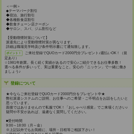
＜一例＞
◆テーマパーク割引
◆宿泊、旅行割引
◆各種飲食店割引
◆飲食チェーン店クーポン
◆サロン、スパ、ジム割引など
【受動喫煙対策について】
派遣先により受動喫煙対策が異なります。
詳細は職場見学時及び条件明示書にて通知致します。
ご来社登録でQUOカード2000円分プレゼント♪週払いOK！（規
ポイント！
定あり）
☆1981年創業。長く続く実績があるので安心♪ご紹介できるお仕事多数！
選べる条件が多いって、実は重要なこと。安心の「ニッケン」で一緒に働き
ましょう♪
登録について
★今ならご来社登録でQUOカード2000円分をプレゼント中★
弊社派遣システムのご説明、お仕事へのご希望・ご不明点をお話をしたいと
思っています。
面接ではありませんので私服でOK！「おしゃべり感覚」でご来場ください♪
疑問や不安があれば、遠慮なく質問してください。
■受付時間
9:00～18:00（月～金）
※上記以外でもお気軽に、場所・日程等ご相談下さい！