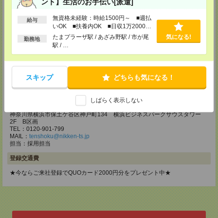
ント】生活のお手伝い[派遣]
メディカルケア事業部 立川事業部
東京都立川市錦町1-12-14
無資格未経験：時給1500円～ ■週払
給与
TEL：0120-934-200
いOK ■扶養内OK ■日収1万2000円
MAIL：
tenshoku@nikken-ts.jp
以上
担当：採用担当
たまプラーザ駅 / あざみ野駅 / 市が尾
気になる!
勤務地
駅 / …
メディカルケア事業部 町田オフィス
東京都町田市森野1-7-23 大樹生命町田ビル6F
TEL：0120-453-285
スキップ
どちらも気になる！
MAIL：
tenshoku@nikken-ts.jp
担当：採用担当
しばらく表示しない
メディカルケア事業部 横浜オフィス
神奈川県横浜市保土ケ谷区神戸町134 横浜ビジネスパークサウスタワー
2F B区画
TEL：0120-901-799
MAIL：
tenshoku@nikken-ts.jp
担当：採用担当
登録交通費
★今ならご来社登録でQUOカード2000円分をプレゼント中★