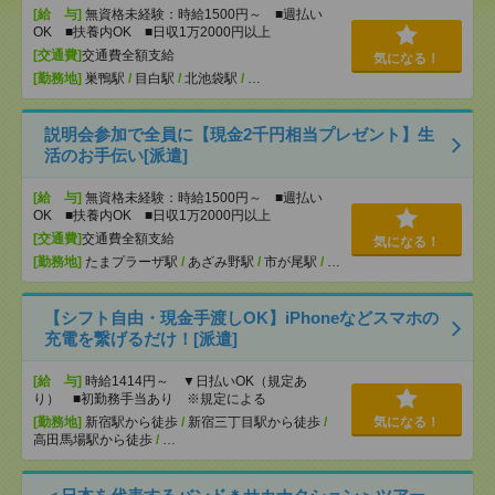
[給 与]
無資格未経験：時給1500円～ ■週払い
OK ■扶養内OK ■日収1万2000円以上
[交通費]
交通費全額支給
気になる！
[勤務地]
巣鴨駅
/
目白駅
/
北池袋駅
/
…
説明会参加で全員に【現金2千円相当プレゼント】生
活のお手伝い[派遣]
[給 与]
無資格未経験：時給1500円～ ■週払い
OK ■扶養内OK ■日収1万2000円以上
[交通費]
交通費全額支給
気になる！
[勤務地]
たまプラーザ駅
/
あざみ野駅
/
市が尾駅
/
…
【シフト自由・現金手渡しOK】iPhoneなどスマホの
充電を繋げるだけ！[派遣]
[給 与]
時給1414円～ ▼日払いOK（規定あ
り） ■初勤務手当あり ※規定による
[勤務地]
新宿駅から徒歩
/
新宿三丁目駅から徒歩
/
気になる！
高田馬場駅から徒歩
/
…