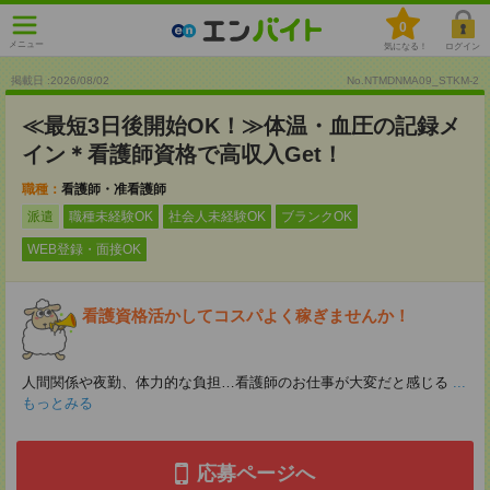
0
メニュー
気になる！
ログイン
掲載日 :2026
/
08
/
02
No.NTMDNMA09_STKM-2
≪最短3日後開始OK！≫体温・血圧の記録メ
イン＊看護師資格で高収入Get！
職種：
看護師・准看護師
派遣
職種未経験OK
社会人未経験OK
ブランクOK
WEB登録・面接OK
看護資格活かしてコスパよく稼ぎませんか！
人間関係や夜勤、体力的な負担…看護師のお仕事が大変だと感じる
...
もっとみる
応募ページへ