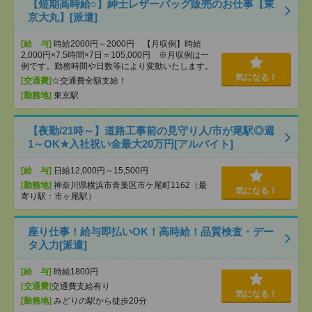
【短期高時給○】紳士レザーバッグ販売のお仕事【東
京大丸】[派遣]
[給 与]
時給2000円～2000円 【月収例】時給
2,000円×7.5時間×7日＝105,000円 ※月収例は一
例です。勤務時間や日数等により変動いたします。
気になる！
[交通費]
☆交通費全額支給！
[勤務地]
東京駅
【夜勤/21時～】道路工事前の見守り人/市が尾駅◎週
1～OK★入社祝い金最大20万円[アルバイト]
[給 与]
日給12,000円～15,500円
[勤務地]
神奈川県横浜市青葉区市ケ尾町1162（最
気になる！
寄り駅：市ヶ尾駅）
座り仕事！給与即払いOK！高時給！品質検査・デー
タ入力[派遣]
[給 与]
時給1800円
[交通費]
交通費支給有り
気になる！
[勤務地]
みどりの駅から徒歩20分