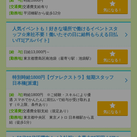
[給 与]
時給1600円
[交通費]
交通費支給有り
気になる！
[勤務地]
平沼橋駅から徒歩12分
人気イベントも！好きな場所で働けるイベントスタ
ッフ☆来社不要！働いたその日に給料もらえる日払
い/T1[アルバイト]
[給 与]
日給13,000円～
[勤務地]
東京都豊島区南池袋（最寄り駅：池袋駅）
気になる！
特別時給1800円【ヴァレクストラ】短期スタッフ
日本橋[派遣]
[給 与]
時給1800円 ※ご経験・スキルにより優
遇 スマホでかんたんに前払いで給与が受け取れま
す（※上限、条件あり）
[交通費]
交通費全額支給（規定あり）
気になる！
[勤務地]
東京都中央区 東京メトロ 日本橋駅から直
結（徒歩1分）