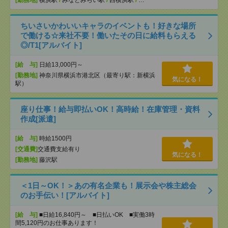
[勤務地]
横浜駅
/
みなとみらい駅
/
西横浜駅
/
…
ちいさいかわいいキャラのイベントも！好きな場所
で働ける☆来社不要！働いたその日に給料もらえる
◎/T1[アルバイト]
[給 与]
日給13,000円～
[勤務地]
神奈川県横浜市港北区（最寄り駅：新横浜
気になる！
駅）
座り仕事！給与即払いOK！高時給！在庫管理・資料
作成[派遣]
[給 与]
時給1500円
[交通費]
交通費支給有り
気になる！
[勤務地]
藤沢駅
＜1日～OK！＞あの有名企業も！展示会や株主総会
のお手伝い！[アルバイト]
[給 与]
■日給16,840円～ ■日払いOK ■実働3時
間5,120円のお仕事あります！