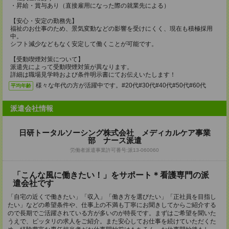
・昇給・賞与あり（直接雇用になった際の就業先による）
【安心・安定の勤務先】
福祉のお仕事のため、景気変動などの影響を受けにくく、現在も積極採用
中。
シフト減少などもなく安定して働くことが可能です。
【受動喫煙対策について】
派遣先によって受動喫煙対策が異なります。
詳細は職場見学時および条件明示書にてお伝えいたします！
様々な年代の方が活躍中です。#20代#30代#40代#50代#60代
平均年齢
派遣会社情報
日研トータルソーシング株式会社 メディカルケア事業
部 ナース派遣
労働者派遣事業許可番号:派13-060060
「こんな風に働きたい！」をサポート＊看護専門の派
遣会社です
「自宅の近くで働きたい」「収入」「働き方を選びたい」「正社員を目指し
たい」などの希望条件や、仕事上の不満も丁寧にお聞きしてからご紹介する
ので長期でご活躍されている方が多いのが特長です。まずはご希望を聞いた
うえで、ピッタリの求人をご紹介。また安心してお仕事を続けていただくた