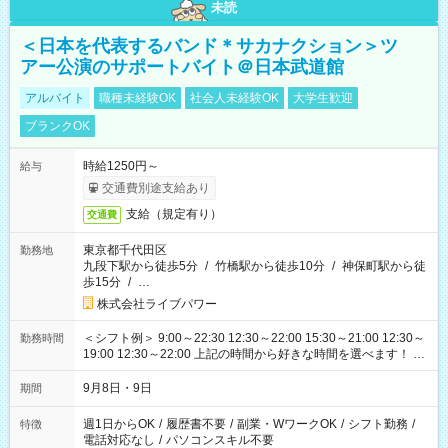
未読
＜日本を代表するバンド＊サカナクション＞ツ
アー公演のサポートバイト＠日本武道館
アルバイト
職種未経験OK
社会人未経験OK
大学生歓迎
ブランクOK
時給1250円～
給与
交通費別途支給あり
支給（規定有り）
交通費
東京都千代田区
勤務地
九段下駅から徒歩5分
/
竹橋駅から徒歩10分
/
神保町駅から徒
歩15分
/
…
株式会社ライブパワー
＜シフト例＞ 9:00～22:30 12:30～22:00 15:30～21:00 12:30～
勤務時間
19:00 12:30～22:00 上記の時間から好きな時間を選べます！ ※
時間は変更となる可能性があります
9月8日・9日
期間
週1日からOK
/
履歴書不要
/
副業・WワークOK
/
シフト勤務
/
特徴
電話対応なし
/
パソコンスキル不要