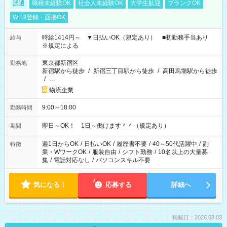
派遣
職種未経験OK
社会人未経験OK
大学生歓迎
ブランクOK
WEB登録・面接OK
時給1414円～ ▼日払いOK（規定あり） ■初勤務手当あり
給与
※規定による
東京都新宿区
勤務地
新宿駅から徒歩
/
新宿三丁目駅から徒歩
/
高田馬場駅から徒歩
/
…
物流企業
9:00～18:00
勤務時間
即日～OK！ 1日～働けます＾＾（規定あり）
期間
週1日からOK
/
日払いOK
/
履歴書不要
/
40～50代活躍中
/
副
特徴
業・WワークOK
/
服装自由
/
シフト勤務
/
10名以上の大量募
集
/
電話対応なし
/
パソコンスキル不要
気になる！
応募する
詳細へ
掲載日：2026.08.03