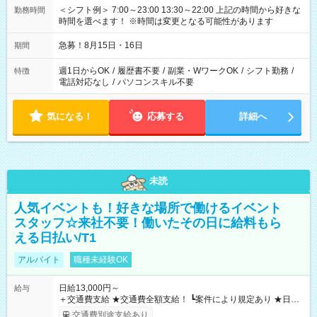
＜シフト例＞ 7:00～23:00 13:30～22:00 上記の時間から好きな
勤務時間
時間を選べます！ ※時間は変更となる可能性があります
急募！8月15日・16日
期間
週1日からOK
/
履歴書不要
/
副業・WワークOK
/
シフト勤務
/
特徴
電話対応なし
/
パソコンスキル不要
気になる！
応募する
詳細へ
未読
人気イベントも！好きな場所で働けるイベント
スタッフ☆来社不要！働いたその日に給料もら
える日払い/T1
アルバイト
職種未経験OK
日給13,000円～
給与
＋交通費支給 ★交通費全額支給！ ┗案件により規定あり ★日払
いOK！（規定あり） ┗働いたその日に現金GET♪ お仕事後はコ
交通費別途支給あり