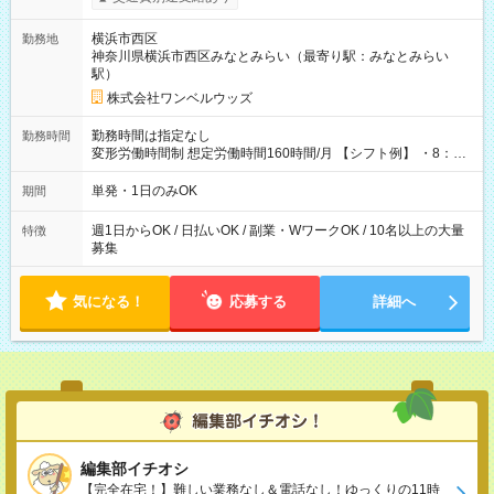
ンビニATMから 日払い分を引き落とせます！ 【試用期間】試
用期間なし
横浜市西区
勤務地
神奈川県横浜市西区みなとみらい（最寄り駅：みなとみらい
駅）
株式会社ワンベルウッズ
勤務時間は指定なし
勤務時間
変形労働時間制 想定労働時間160時間/月 【シフト例】 ・8：00
～21：00
単発・1日のみOK
期間
週1日からOK / 日払いOK / 副業・WワークOK / 10名以上の大量
特徴
募集
気になる！
応募する
詳細へ
編集部イチオシ
【完全在宅！】難しい業務なし＆電話なし！ゆっくりの11時