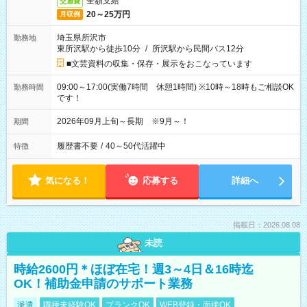
全額支給
交通費
20～25万円
月収例
埼玉県所沢市
勤務地
東所沢駅から徒歩10分
/
所沢駅から民間バス12分
■文芸資料の収集・保存・展示をおこなっています
09:00～17:00(実働7時間 休憩1時間) ※10時～18時もご相談OK
勤務時間
です！
2026年09月上旬～長期 ※9月～！
期間
履歴書不要
/
40～50代活躍中
特徴
気になる！
応募する
詳細へ
掲載日：2026.08.08
未読
時給2600円＊ほぼ在宅！週3～4日＆16時迄
OK！補助金申請のサポート業務
派遣
職種未経験OK
ブランクOK
WEB登録・面接OK