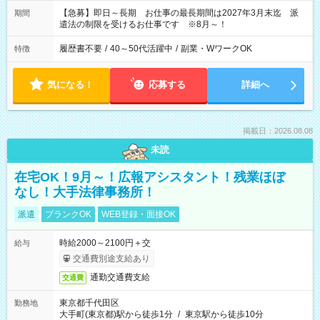
【急募】即日～長期 お仕事の最長期間は2027年3月末迄 派
期間
遣法の制限を受けるお仕事です ※8月～！
履歴書不要
/
40～50代活躍中
/
副業・WワークOK
特徴
気になる！
応募する
詳細へ
掲載日：2026.08.08
未読
在宅OK！9月～！広報アシスタント！残業ほぼ
なし！大手法律事務所！
派遣
ブランクOK
WEB登録・面接OK
時給2000～2100円＋交
給与
交通費別途支給あり
通勤交通費支給
交通費
東京都千代田区
勤務地
大手町(東京都)駅から徒歩1分
/
東京駅から徒歩10分