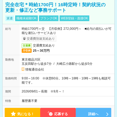
完全在宅＊時給1700円！16時定時！契約状況の
更新・修正など事務サポート
派遣
職種未経験OK
ブランクOK
WEB登録・面接OK
時給1700円＋交 【月収例】272,000円～ ■給与の前払いが可
給与
能な速払いサービスあり
交通費別途支給あり
交通費支給あり
交通費
25～30万円
月収例
東京都品川区
勤務地
五反田駅から徒歩7分
/
大崎広小路駅から徒歩5分
情報通信会社
9:00～16:00 ※休憩60分。10時～18時・10時～19時も相談可
勤務時間
能です。
2026/09/01～長期 ※9月～！
期間
履歴書不要
特徴
気になる！
応募する
詳細へ