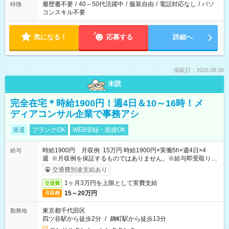
履歴書不要
/
40～50代活躍中
/
服装自由
/
電話対応なし
/
パソ
特徴
コンスキル不要
気になる！
応募する
詳細へ
掲載日：2026.08.06
未読
完全在宅＊時給1900円！週4日＆10～16時！メ
ディアコンサル企業で事務アシ
派遣
ブランクOK
WEB登録・面接OK
時給1900円 月収例 15万円 時給1900円×実働5h×週4日×4
給与
週 ※月収例を保証するものではありません。※給与即受取りサ
ービス利用可（利用条件有）
交通費別途支給あり
1ヶ月3万円を上限として実費支給
交通費
15～20万円
月収例
東京都千代田区
勤務地
四ツ谷駅から徒歩2分
/
麹町駅から徒歩13分