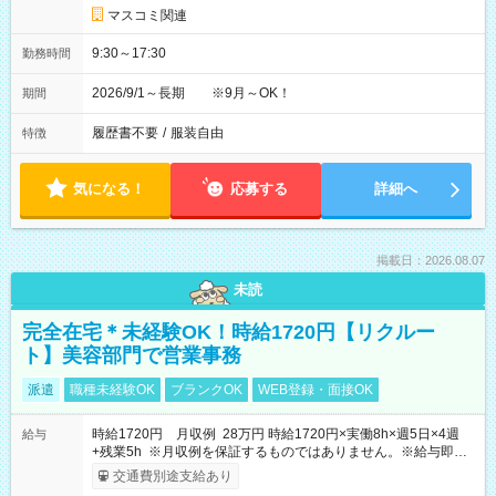
マスコミ関連
9:30～17:30
勤務時間
2026/9/1～長期 ※9月～OK！
期間
履歴書不要
/
服装自由
特徴
気になる！
応募する
詳細へ
掲載日：2026.08.07
未読
完全在宅＊未経験OK！時給1720円【リクルー
ト】美容部門で営業事務
派遣
職種未経験OK
ブランクOK
WEB登録・面接OK
時給1720円 月収例 28万円 時給1720円×実働8h×週5日×4週
給与
+残業5h ※月収例を保証するものではありません。※給与即受
取りサービス利用可（利用条件有）
交通費別途支給あり