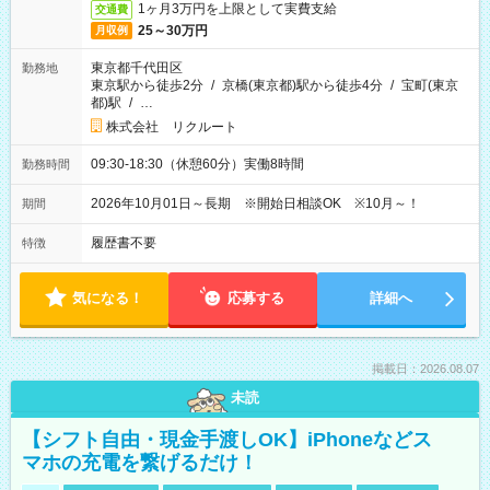
1ヶ月3万円を上限として実費支給
交通費
25～30万円
月収例
東京都千代田区
勤務地
東京駅から徒歩2分
/
京橋(東京都)駅から徒歩4分
/
宝町(東京
都)駅
/
…
株式会社 リクルート
09:30-18:30（休憩60分）実働8時間
勤務時間
2026年10月01日～長期 ※開始日相談OK ※10月～！
期間
履歴書不要
特徴
気になる！
応募する
詳細へ
掲載日：2026.08.07
未読
【シフト自由・現金手渡しOK】iPhoneなどス
マホの充電を繋げるだけ！