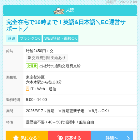
掲載日：2026.08.09
未読
完全在宅で16時まで！英語&日本語＼EC運営サ
ポート／
派遣
ブランクOK
WEB登録・面接OK
時給2450円＋交
給与
交通費別途支給あり
出社時の通勤交通費支給
交通費
東京都港区
勤務地
六本木駅から徒歩3分
IT・Web・通信
9:00～16:00
勤務時間
2026/8/17～長期 ※長期更新予定 ※8月～OK！
期間
履歴書不要
/
40～50代活躍中
/
服装自由
特徴
気になる！
応募する
詳細へ