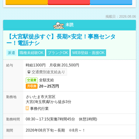
掲載日：2026.08.06
未読
【大宮駅徒歩すぐ】長期×安定！事務センタ
ー！電話ナシ
派遣
職種未経験OK
ブランクOK
WEB登録・面接OK
時給1300円 月収例 201,500円
給与
交通費別途支給あり
全額支給
交通費
20～25万円
月収例
さいたま市大宮区
勤務地
大宮(埼玉県)駅から徒歩3分
事務代行業
08:30～17:15(実働7時間45分 休憩1時間)
勤務時間
2026年08月下旬～長期 ※8月～！
期間