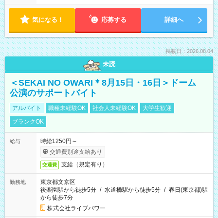
気になる！
応募する
詳細へ
掲載日：2026.08.04
未読
＜SEKAI NO OWARI＊8月15日・16日＞ドーム
公演のサポートバイト
アルバイト
職種未経験OK
社会人未経験OK
大学生歓迎
ブランクOK
時給1250円～
給与
交通費別途支給あり
支給（規定有り）
交通費
東京都文京区
勤務地
後楽園駅から徒歩5分
/
水道橋駅から徒歩5分
/
春日(東京都)駅
から徒歩7分
株式会社ライブパワー