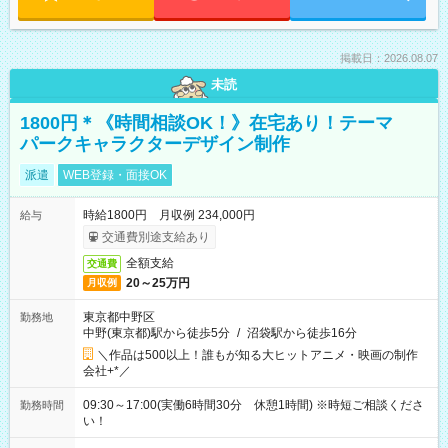
掲載日：2026.08.07
未読
1800円＊《時間相談OK！》在宅あり！テーマ
パークキャラクターデザイン制作
派遣
WEB登録・面接OK
時給1800円 月収例 234,000円
給与
交通費別途支給あり
全額支給
交通費
20～25万円
月収例
東京都中野区
勤務地
中野(東京都)駅から徒歩5分
/
沼袋駅から徒歩16分
＼作品は500以上！誰もが知る大ヒットアニメ・映画の制作
会社+*／
09:30～17:00(実働6時間30分 休憩1時間) ※時短ご相談くださ
勤務時間
い！