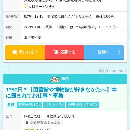
東京駅から徒歩1分
/
京橋(東京都)駅から徒歩5分
人材サービス会社
9:30～18:15 ※残業はほとんどありません。※休憩60分。
勤務時間
2026/10/01～長期 ※開始日はご相談可能です！ ※10月～！
期間
履歴書不要
特徴
気になる！
応募する
詳細へ
掲載日：2026.08.07
未読
1750円＊【図書館や博物館が好きなかたへ】本
に囲まれてお仕事＊事務
派遣
職種未経験OK
ブランクOK
WEB登録・面接OK
時給1750円 月収例 245,000円
給与
交通費別途支給あり