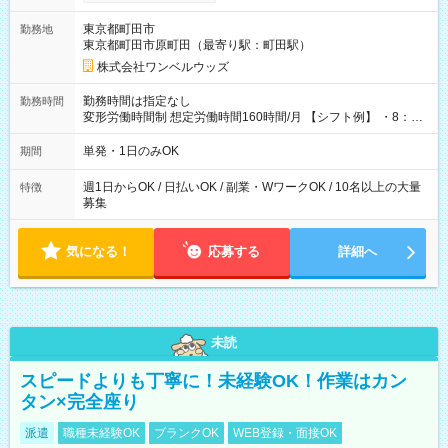
ンビニATMから 日払い分を引き落とせます！ 【試用期間】試
用期間なし
東京都町田市
勤務地
東京都町田市原町田（最寄り駅：町田駅）
株式会社ワンベルウッズ
勤務時間は指定なし
勤務時間
変形労働時間制 想定労働時間160時間/月 【シフト例】 ・8：00
～21：00
単発・1日のみOK
期間
週1日からOK / 日払いOK / 副業・WワークOK / 10名以上の大量
特徴
募集
気になる！
応募する
詳細へ
未読
スピードよりも丁寧に！未経験OK！作業はカン
タン×完全座り
派遣
職種未経験OK
ブランクOK
WEB登録・面接OK