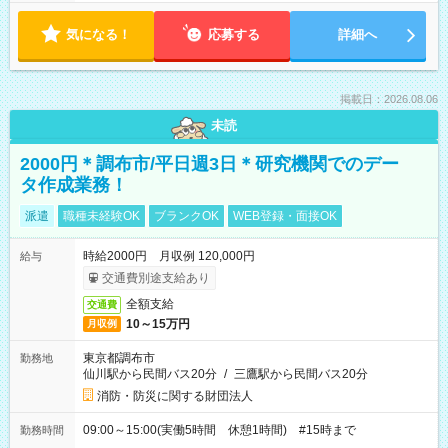
気になる！
応募する
詳細へ
掲載日：2026.08.06
未読
2000円＊調布市/平日週3日＊研究機関でのデー
タ作成業務！
派遣
職種未経験OK
ブランクOK
WEB登録・面接OK
時給2000円 月収例 120,000円
給与
交通費別途支給あり
全額支給
交通費
10～15万円
月収例
東京都調布市
勤務地
仙川駅から民間バス20分
/
三鷹駅から民間バス20分
消防・防災に関する財団法人
09:00～15:00(実働5時間 休憩1時間) #15時まで
勤務時間