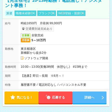
【完全在宅】10-13時勤務！電話無し！アシスタ
ント事務！
派遣
職種未経験OK
ブランクOK
WEB登録・面接OK
時給1650円 月収例 99,000円
給与
交通費別途支給あり
全額支給
交通費
5～10万円
月収例
東京都港区
勤務地
新橋駅から徒歩2分
ソフトウェア開発
10:00～13:00(実働3時間 休憩なし) #15時まで
勤務時間
【急募】即日～長期 ※8月～！
期間
履歴書不要
/
電話対応なし
/
パソコンスキル不要
特徴
気になる！
応募する
詳細へ