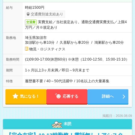
時給1500円
給与
交通費別途支給あり
実費支給／当社規定あり。通勤交通費実費支払／上限4
交通費
万円／月※規定あり
埼玉県加須市
勤務地
加須駅から車10分
/
久喜駅から車20分
/
鴻巣駅から車20分
物流・ロジスティクス
(1)09:00-17:00(休憩60分) ※休憩（12:00-12:50、15:00-15:10）
勤務時間
1ヶ月以上3ヶ月未満／即日～9月末まで
期間
履歴書不要
/
40～50代活躍中
/
10名以上の大量募集
特徴
気になる！
応募する
詳細へ
掲載日：2026.08.09
未読