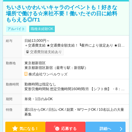
ちいさいかわいいキャラのイベントも！好きな
場所で働ける☆来社不要！働いたその日に給料
もらえる◎/T1
アルバイト
職種未経験OK
日給13,000円～
給与
＋交通費支給 ★交通費全額支給！ ┗案件により規定あり ★日払
いOK！（規定あり） ┗働いたその日に現金GET♪ お仕事後はコ
交通費別途支給あり
ンビニATMから 日払い分を引き落とせます！ 【試用期間】試
用期間なし
東京都新宿区
勤務地
東京都新宿区新宿（最寄り駅：新宿駅）
株式会社ワンベルウッズ
勤務時間は指定なし
勤務時間
変形労働時間制 想定労働時間160時間/月 【シフト例】 ・8：00
～21：00
単発・1日のみOK
期間
週1日からOK / 日払いOK / 副業・WワークOK / 10名以上の大量
特徴
募集
気になる！
応募する
詳細へ