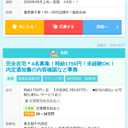
2026年09月上旬～長期 ※9月～！
期間
履歴書不要
/
40～50代活躍中
/
服装自由
特徴
気になる！
応募する
詳細へ
掲載日：2026.08.07
未読
完全在宅＊4名募集！時給1750円！未経験OK！
内定通知書の内容確認など事務
派遣
職種未経験OK
ブランクOK
WEB登録・面接OK
時給1750円＋交 【月収例】290,937円～ ■給与の前払いが可
給与
能な速払いサービスあり
交通費別途支給あり
交通費支給あり
交通費
25～30万円
月収例
東京都千代田区
勤務地