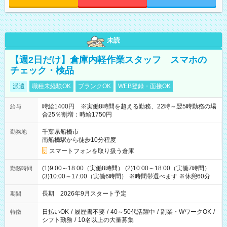
未読
【週2日だけ】倉庫内軽作業スタッフ スマホの
チェック・検品
派遣
職種未経験OK
ブランクOK
WEB登録・面接OK
時給1400円 ※実働8時間を超える勤務、22時～翌5時勤務の場
給与
合25％割増：時給1750円
千葉県船橋市
勤務地
南船橋駅から徒歩10分程度
スマートフォンを取り扱う倉庫
(1)9:00～18:00（実働8時間） (2)10:00～18:00（実働7時間）
勤務時間
(3)10:00～17:00（実働6時間） ※時間帯選べます ※休憩60分
長期 2026年9月スタート予定
期間
日払いOK
/
履歴書不要
/
40～50代活躍中
/
副業・WワークOK
/
特徴
シフト勤務
/
10名以上の大量募集