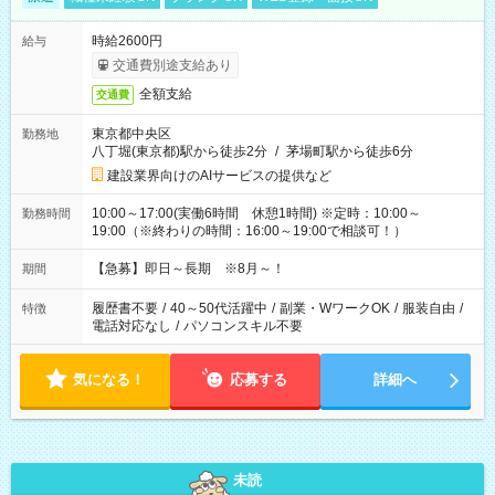
時給2600円
給与
交通費別途支給あり
全額支給
交通費
東京都中央区
勤務地
八丁堀(東京都)駅から徒歩2分
/
茅場町駅から徒歩6分
建設業界向けのAIサービスの提供など
10:00～17:00(実働6時間 休憩1時間) ※定時：10:00～
勤務時間
19:00（※終わりの時間：16:00～19:00で相談可！）
【急募】即日～長期 ※8月～！
期間
履歴書不要
/
40～50代活躍中
/
副業・WワークOK
/
服装自由
/
特徴
電話対応なし
/
パソコンスキル不要
気になる！
応募する
詳細へ
未読