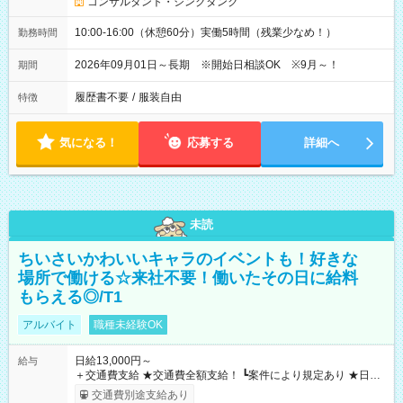
コンサルタント・シンクタンク
10:00-16:00（休憩60分）実働5時間（残業少なめ！）
勤務時間
2026年09月01日～長期 ※開始日相談OK ※9月～！
期間
履歴書不要
/
服装自由
特徴
気になる！
応募する
詳細へ
未読
ちいさいかわいいキャラのイベントも！好きな
場所で働ける☆来社不要！働いたその日に給料
もらえる◎/T1
アルバイト
職種未経験OK
日給13,000円～
給与
＋交通費支給 ★交通費全額支給！ ┗案件により規定あり ★日払
いOK！（規定あり） ┗働いたその日に現金GET♪ お仕事後はコ
交通費別途支給あり