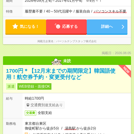
2026年09月上旬～2027年01月中旬 ※9月～！
期間
履歴書不要
/
40～50代活躍中
/
服装自由
/
パソコンスキル不要
特徴
気になる！
応募する
詳細へ
掲載元企業名
パーソルテンプスタッフ株式会社
掲載日：2026.08.05
未読
NEW
1700円＊【12月末までの期間限定】韓国語使
用！航空券予約・変更受付など
派遣
WEB登録・面接OK
時給1700円
給与
交通費別途支給あり
全額支給
交通費
東京都台東区
勤務地
御徒町駅から徒歩5分
/
湯島駅
から徒歩2分