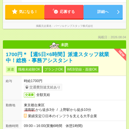
気になる！
応募する
詳細へ
掲載元企業名
パーソルテンプスタッフ株式会社
掲載日：2026.08.04
未読
NEW
1700円＊【週5日×6時間】派遣スタッフ就業
中！総務・事務アシスタント
派遣
職種未経験OK
ブランクOK
WEB登録・面接OK
時給1700円
給与
交通費別途支給あり
全額支給
交通費
東京都台東区
勤務地
湯島駅
から徒歩3分
/
上野駅から徒歩10分
業績安定◎日本のインフラを支える大手企業
09:00～16:00(実働6時間 休憩1時間)
勤務時間