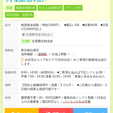
ト】生活のお手伝い
派遣
職種未経験OK
社会人未経験OK
ブランクOK
WEB登録・面接OK
無資格未経験：時給1500円～ ■週払いOK ■扶養内OK ■日収
給与
1万2000円以上
交通費別途支給あり
交通費全額支給
交通費
東京都台東区
勤務地
浅草橋駅
/
湯島駅
/
京成上野駅
/
…
≪自宅からドアtoドアで30分以内！≫ご希望の勤務地を紹介
します。
9:00～18:00（休憩60分） ■ご希望があれば下記シフトもOK！
勤務時間
早番 7:00～16:00 遅番 10:00～19:00 「家族と休みを合わせた
い」 「余裕を持って夕飯の準備がしたい」 「できれば残業はし
たくない」 など、ご希望を教えてくださいね。 ※Wワーク希望
【現在も積極採用中！急募！】2カ月～ ■ご応募から最短2～3
期間
の方へ 今ご覧のお仕事で希望する勤務時間と、もう1つのお仕事
日後の就業も相談可能です！
の勤務時間。 合計で週40時間を超える場合は応募できません。
履歴書不要
/
40～50代活躍中
/
服装自由
/
シフト勤務
/
10名以
特徴
上の大量募集
/
電話対応なし
/
パソコンスキル不要