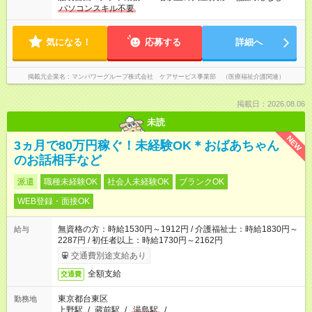
パソコンスキル不要
気になる！
応募する
詳細へ
掲載元企業名
マンパワーグループ株式会社 ケアサービス事業部 （医療福祉介護関連）
掲載日：2026.08.06
未読
NEW
3ヵ月で80万円稼ぐ！未経験OK＊おばあちゃん
のお話相手など
派遣
職種未経験OK
社会人未経験OK
ブランクOK
WEB登録・面接OK
無資格の方：時給1530円～1912円 / 介護福祉士：時給1830円～
給与
2287円 / 初任者以上：時給1730円～2162円
交通費別途支給あり
全額支給
交通費
東京都台東区
勤務地
上野駅
/
蔵前駅
/
湯島駅
/
…