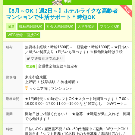
未読
NEW
【8月～OK！週2日～】ホテルライクな高齢者
マンションで生活サポート＊時短OK
派遣
職種未経験OK
社会人未経験OK
大学生歓迎
ブランクOK
WEB登録・面接OK
無資格未経験：時給1600円～ 経験者：時給1800円～★日払い
給与
／週払い制度あり（月払いも選べます）※稼働開始時は手続き完
了次第のお支払いとなります。
交通費別途支給あり
交通費全額支給※規定有
交通費
東京都台東区
勤務地
上野駅
/
浅草橋駅
/
御徒町駅
/
…
＜シニア向けマンション＞
★1日6時間～の時短シフトOK ★スタート時間選べます！ 7:00～
勤務時間
16:00 9:00～17:00 11:00～19:00 など 残業なし！ ※Wワークの
場合、他のお仕事と合わせ週40時間超の就業はご案内できませ
ん ※法令に基づき、週20時間以上勤務は社会保険への加入対象
開始日はご相談ください！ ★急募 ★職場が気に入れば、長期
期間
となります ※労働者派遣法（日雇い派遣の原則禁止）により、
でも働けます！
短時間・短期間の就業はご案内が難しい場合があります
日払いOK
/
履歴書不要
/
40～50代活躍中
/
副業・WワークOK
/
特徴
服装自由
/
シフト勤務
/
10名以上の大量募集
/
電話対応なし
/