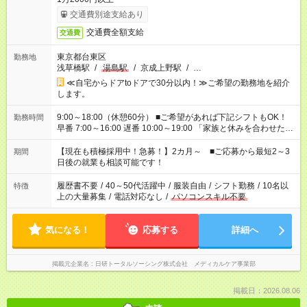
交通費別途支給あり
交通費全額支給
交通費
東京都台東区
勤務地
浅草橋駅
/
湯島駅
/
京成上野駅
/
…
≪自宅からドアtoドアで30分以内！≫ご希望の勤務地を紹介
します。
9:00～18:00（休憩60分） ■ご希望があれば下記シフトもOK！
勤務時間
早番 7:00～16:00 遅番 10:00～19:00 「家族と休みを合わせた
い」 「余裕を持って夕飯の準備がしたい」 「できれば残業はし
たくない」 など、ご希望を教えてくださいね。 ※Wワーク希望
【現在も積極採用中！急募！】2カ月～ ■ご応募から最短2～3
期間
の方へ 今ご覧のお仕事で希望する勤務時間と、もう1つのお仕事
日後の就業も相談可能です！
の勤務時間。 合計で週40時間を超える場合は応募できません。
履歴書不要
/
40～50代活躍中
/
服装自由
/
シフト勤務
/
10名以
特徴
上の大量募集
/
電話対応なし
/
パソコンスキル不要
気になる！
応募する
詳細へ
掲載元企業名
日研トータルソーシング株式会社 メディカルケア事業部
掲載日：2026.08.06