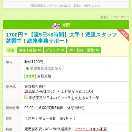
掲載元企業名
テイケイ株式会社 【東京・神奈川エリア】
掲載日：2026.08.05
未読
NEW
1700円＊【週5日×6時間】大手！派遣スタッフ
就業中！総務事務サポート
派遣
職種未経験OK
ブランクOK
WEB登録・面接OK
時給1700円
給与
交通費別途支給あり
全額支給
交通費
東京都台東区
勤務地
湯島駅
から徒歩3分
/
上野駅から徒歩10分
業績安定◎日本のインフラを支える大手企業
09:00～16:00(実働6時間 休憩1時間)
勤務時間
【急募】即日～長期 ※8月～！
期間
履歴書不要
/
40～50代活躍中
/
パソコンスキル不要
特徴