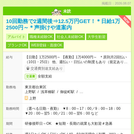
掲載日：2026.08.07
未読
NEW
10回勤務で2週間後⇒12.5万円GET！＊日給1万
2500円～＊声掛けや道案内
アルバイト
職種未経験OK
社会人未経験OK
大学生歓迎
ブランクOK
WEB登録・面接OK
【日勤】1万2500円～ 【夜勤】1万4000円～ ＊原則月2回払い
給与
（10日・25日） 他、週払い・日払いの制度もあり（規定あり）
＃日収1万円以上
交通費別途支給あり
全額支給
交通費
東京都台東区
勤務地
上野駅
/
浅草橋駅
/
御徒町駅
/
…
上野
（選べる日勤・夜勤） ▼8：00～17：00／9：00～18：00
勤務時間
▼20：00～翌5：00／21：00～翌6：00 など
研修後即日～OK ★短期・長期の就業も大歓迎＃急募
期間