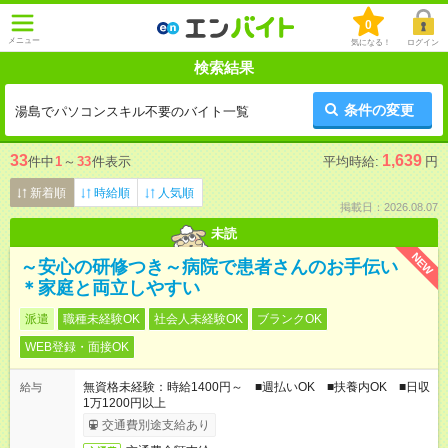
0
メニュー
気になる！
ログイン
検索結果
条件の変更
湯島でパソコンスキル不要のバイト一覧
33
1,639
件中
1
～
33
件表示
平均時給:
円
新着順
時給順
人気順
掲載日：2026.08.07
未読
NEW
～安心の研修つき～病院で患者さんのお手伝い
＊家庭と両立しやすい
派遣
職種未経験OK
社会人未経験OK
ブランクOK
WEB登録・面接OK
無資格未経験：時給1400円～ ■週払いOK ■扶養内OK ■日収
給与
1万1200円以上
交通費別途支給あり