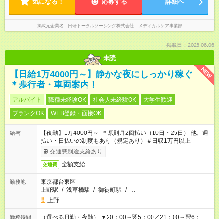
気になる！
応募する
詳細へ
掲載元企業名
日研トータルソーシング株式会社 メディカルケア事業部
掲載日：2026.08.06
未読
NEW
【日給1万4000円～】静かな夜にしっかり稼ぐ
＊歩行者・車両案内！
アルバイト
職種未経験OK
社会人未経験OK
大学生歓迎
ブランクOK
WEB登録・面接OK
【夜勤】1万4000円～ ＊原則月2回払い（10日・25日） 他、週
給与
払い・日払いの制度もあり（規定あり）＃日収1万円以上
交通費別途支給あり
全額支給
交通費
東京都台東区
勤務地
上野駅
/
浅草橋駅
/
御徒町駅
/
…
上野
（選べる日勤・夜勤） ▼20：00～翌5：00／21：00～翌6：
勤務時間