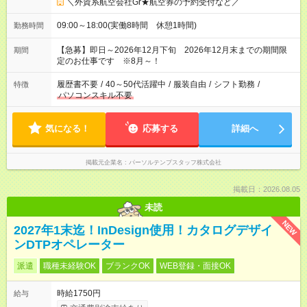
＼外資系航空会社Gr★航空券の予約受付など／
09:00～18:00(実働8時間 休憩1時間)
勤務時間
【急募】即日～2026年12月下旬 2026年12月末までの期間限
期間
定のお仕事です ※8月～！
履歴書不要
/
40～50代活躍中
/
服装自由
/
シフト勤務
/
特徴
パソコンスキル不要
気になる！
応募する
詳細へ
掲載元企業名
パーソルテンプスタッフ株式会社
掲載日：2026.08.05
未読
NEW
2027年1末迄！InDesign使用！カタログデザイ
ンDTPオペレーター
派遣
職種未経験OK
ブランクOK
WEB登録・面接OK
時給1750円
給与