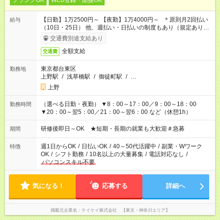
ブランクOK
WEB登録・面接OK
【日勤】1万2500円～ 【夜勤】1万4000円～ ＊原則月2回払い
給与
（10日・25日） 他、週払い・日払いの制度もあり（規定あり）
＃日収1万円以上
交通費別途支給あり
全額支給
交通費
東京都台東区
勤務地
上野駅
/
浅草橋駅
/
御徒町駅
/
…
上野
（選べる日勤・夜勤） ▼8：00～17：00／9：00～18：00
勤務時間
▼20：00～翌5：00／21：00～翌6：00 など（休憩1h）
研修後即日～OK ★短期・長期の就業も大歓迎＃急募
期間
週1日からOK
/
日払いOK
/
40～50代活躍中
/
副業・Wワーク
特徴
OK
/
シフト勤務
/
10名以上の大量募集
/
電話対応なし
/
パソコンスキル不要
気になる！
応募する
詳細へ
掲載元企業名
テイケイ株式会社 【東京・神奈川エリア】