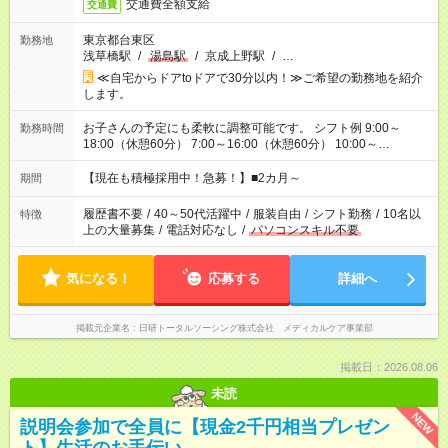
交通費全額支給
交通費
東京都台東区
勤務地
浅草橋駅
/
湯島駅
/
京成上野駅
/
…
≪自宅からドアtoドアで30分以内！≫ご希望の勤務地を紹介
します。
お子さんの予定にも柔軟に調整可能です。 シフト例 9:00～
勤務時間
18:00（休憩60分） 7:00～16:00（休憩60分） 10:00～
19:00（休憩60分） ※Wワーク希望の方へ 今ご覧のお仕事で希
望する勤務時間と、もう1つのお仕事の勤務時間の合計が 週40
【現在も積極採用中！急募！】■2カ月～
期間
時間を超えなければOKです。
履歴書不要
/
40～50代活躍中
/
服装自由
/
シフト勤務
/
10名以
特徴
上の大量募集
/
電話対応なし
/
パソコンスキル不要
気になる！
応募する
詳細へ
掲載元企業名
日研トータルソーシング株式会社 メディカルケア事業部
掲載日：2026.08.06
未読
NEW
説明会参加で全員に【現金2千円相当プレゼン