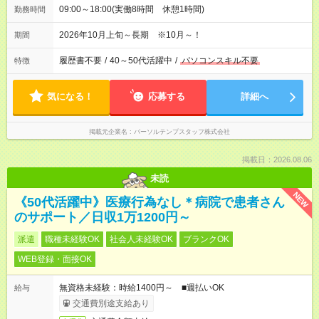
09:00～18:00(実働8時間 休憩1時間)
勤務時間
2026年10月上旬～長期 ※10月～！
期間
履歴書不要
/
40～50代活躍中
/
パソコンスキル不要
特徴
気になる！
応募する
詳細へ
掲載元企業名
パーソルテンプスタッフ株式会社
掲載日：2026.08.06
未読
NEW
《50代活躍中》医療行為なし＊病院で患者さん
のサポート／日収1万1200円～
派遣
職種未経験OK
社会人未経験OK
ブランクOK
WEB登録・面接OK
無資格未経験：時給1400円～ ■週払いOK
給与
交通費別途支給あり