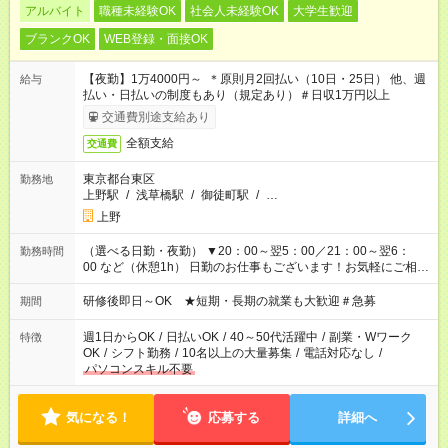
アルバイト
職種未経験OK
社会人未経験OK
大学生歓迎
ブランクOK
WEB登録・面接OK
【夜勤】1万4000円～ ＊原則月2回払い（10日・25日） 他、週
給与
払い・日払いの制度もあり（規定あり）＃日収1万円以上
交通費別途支給あり
全額支給
交通費
東京都台東区
勤務地
上野駅
/
浅草橋駅
/
御徒町駅
/
…
上野
（選べる日勤・夜勤） ▼20：00～翌5：00／21：00～翌6：
勤務時間
00 など（休憩1h） 日勤のお仕事もございます！お気軽にご相談
ください！
研修後即日～OK ★短期・長期の就業も大歓迎＃急募
期間
週1日からOK
/
日払いOK
/
40～50代活躍中
/
副業・Wワーク
特徴
OK
/
シフト勤務
/
10名以上の大量募集
/
電話対応なし
/
パソコンスキル不要
気になる！
応募する
詳細へ