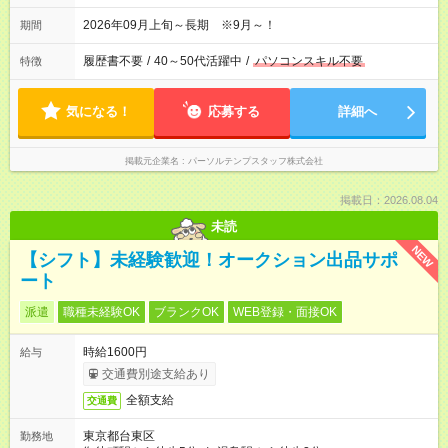
2026年09月上旬～長期 ※9月～！
期間
履歴書不要
/
40～50代活躍中
/
パソコンスキル不要
特徴
気になる！
応募する
詳細へ
掲載元企業名
パーソルテンプスタッフ株式会社
掲載日：2026.08.04
未読
NEW
【シフト】未経験歓迎！オークション出品サポ
ート
派遣
職種未経験OK
ブランクOK
WEB登録・面接OK
時給1600円
給与
交通費別途支給あり
全額支給
交通費
東京都台東区
勤務地