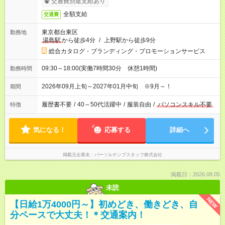
交通費別途支給あり
全額支給
交通費
東京都台東区
勤務地
湯島駅
から徒歩4分
/
上野駅から徒歩9分
総合カタログ・ブランディング・プロモーションサービス
09:30～18:00(実働7時間30分 休憩1時間)
勤務時間
2026年09月上旬～2027年01月中旬 ※9月～！
期間
履歴書不要
/
40～50代活躍中
/
服装自由
/
パソコンスキル不要
特徴
気になる！
応募する
詳細へ
掲載元企業名
パーソルテンプスタッフ株式会社
掲載日：2026.08.05
未読
NEW
【日給1万4000円～】初めどき、働きどき、自
分ペースで大丈夫！＊交通案内！