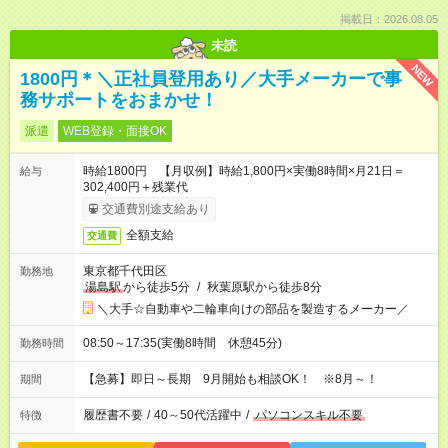
掲載日：2026.08.05
未読
NEW
1800円＊＼正社員登用あり／大手メーカーで事
務サポートをおまかせ！
派遣
WEB登録・面接OK
時給1800円 【月収例】時給1,800円×実働8時間×月21日＝
給与
302,400円＋残業代
交通費別途支給あり
全額支給
交通費
東京都千代田区
勤務地
湯島駅
から徒歩5分
/
秋葉原駅から徒歩8分
＼大手☆自動車や二輪車向けの部品を製造するメーカー／
08:50～17:35(実働8時間 休憩45分)
勤務時間
【急募】即日～長期 9月開始も相談OK！ ※8月～！
期間
履歴書不要
/
40～50代活躍中
/
パソコンスキル不要
特徴