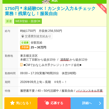
未読
NEW
1750円＊未経験OK！カンタン入力＆チェック
業務！残業なし！服装自由
派遣
WEB登録・面接OK
時給1750円 月収例 256,550円
給与
交通費別途支給あり
全額支給
交通費
25～30万円
月収例
東京都文京区
勤務地
本郷三丁目駅から徒歩10分
/
湯島駅
から徒歩12分
■CMでおなじみ大手クレジットカード会社■
09:00～17:20(実働7時間20分 休憩1時間)
勤務時間
2026年09月上旬～長期 ※9月～！
期間
履歴書不要
/
40～50代活躍中
/
服装自由
/
パソコンスキル不要
特徴
気になる！
応募する
詳細へ