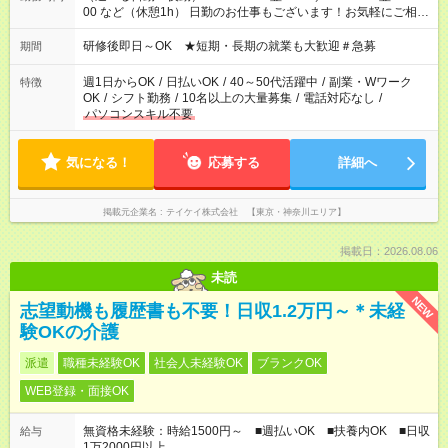
00 など（休憩1h） 日勤のお仕事もございます！お気軽にご相談
ください！
研修後即日～OK ★短期・長期の就業も大歓迎＃急募
期間
週1日からOK
/
日払いOK
/
40～50代活躍中
/
副業・Wワーク
特徴
OK
/
シフト勤務
/
10名以上の大量募集
/
電話対応なし
/
パソコンスキル不要
気になる！
応募する
詳細へ
掲載元企業名
テイケイ株式会社 【東京・神奈川エリア】
掲載日：2026.08.06
未読
NEW
志望動機も履歴書も不要！日収1.2万円～＊未経
験OKの介護
派遣
職種未経験OK
社会人未経験OK
ブランクOK
WEB登録・面接OK
無資格未経験：時給1500円～ ■週払いOK ■扶養内OK ■日収
給与
1万2000円以上