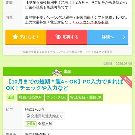
たくない」 など、ご希望を教えてくださいね。 ※Wワーク希望
【現在も積極採用中！急募！】2カ月～ ■ご応募から最短2～3
期間
の方へ 今ご覧のお仕事で希望する勤務時間と、もう1つのお仕事
日後の就業も相談可能です！
の勤務時間。 合計で週40時間を超える場合は応募できません。
履歴書不要
/
40～50代活躍中
/
服装自由
/
シフト勤務
/
10名以
特徴
上の大量募集
/
電話対応なし
/
パソコンスキル不要
気になる！
応募する
詳細へ
掲載元企業名
日研トータルソーシング株式会社 メディカルケア事業部
掲載日：2026.08.06
未読
NEW
【10月までの短期＊週4～OK】PC入力できれば
OK！チェックや入力など
派遣
職種未経験OK
ブランクOK
WEB登録・面接OK
時給1700円
給与
交通費別途支給あり
全額支給
交通費
東京都千代田区
勤務地