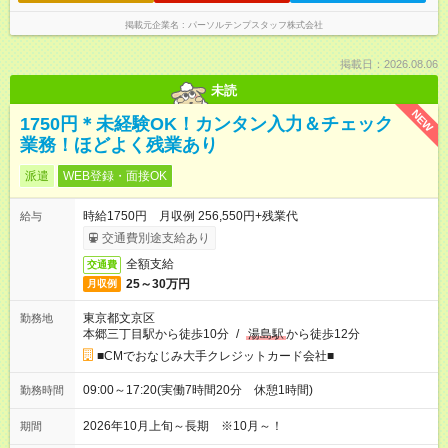
掲載元企業名
パーソルテンプスタッフ株式会社
掲載日：2026.08.06
未読
NEW
1750円＊未経験OK！カンタン入力＆チェック
業務！ほどよく残業あり
派遣
WEB登録・面接OK
時給1750円 月収例 256,550円+残業代
給与
交通費別途支給あり
全額支給
交通費
25～30万円
月収例
東京都文京区
勤務地
本郷三丁目駅から徒歩10分
/
湯島駅
から徒歩12分
■CMでおなじみ大手クレジットカード会社■
09:00～17:20(実働7時間20分 休憩1時間)
勤務時間
2026年10月上旬～長期 ※10月～！
期間