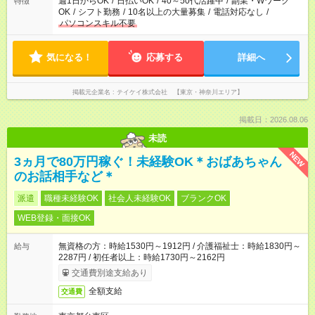
週1日からOK
/
日払いOK
/
40～50代活躍中
/
副業・Wワーク
特徴
OK
/
シフト勤務
/
10名以上の大量募集
/
電話対応なし
/
パソコンスキル不要
気になる！
応募する
詳細へ
掲載元企業名
テイケイ株式会社 【東京・神奈川エリア】
掲載日：2026.08.06
未読
NEW
3ヵ月で80万円稼ぐ！未経験OK＊おばあちゃん
のお話相手など＊
派遣
職種未経験OK
社会人未経験OK
ブランクOK
WEB登録・面接OK
無資格の方：時給1530円～1912円 / 介護福祉士：時給1830円～
給与
2287円 / 初任者以上：時給1730円～2162円
交通費別途支給あり
全額支給
交通費