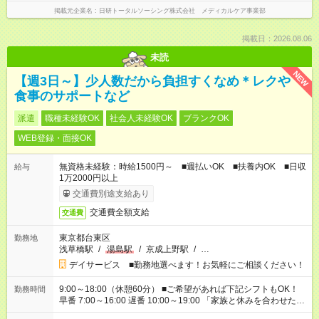
掲載元企業名
日研トータルソーシング株式会社 メディカルケア事業部
掲載日：2026.08.06
未読
NEW
【週3日～】少人数だから負担すくなめ＊レクや
食事のサポートなど
派遣
職種未経験OK
社会人未経験OK
ブランクOK
WEB登録・面接OK
無資格未経験：時給1500円～ ■週払いOK ■扶養内OK ■日収
給与
1万2000円以上
交通費別途支給あり
交通費全額支給
交通費
東京都台東区
勤務地
浅草橋駅
/
湯島駅
/
京成上野駅
/
…
デイサービス ■勤務地選べます！お気軽にご相談ください！
9:00～18:00（休憩60分） ■ご希望があれば下記シフトもOK！
勤務時間
早番 7:00～16:00 遅番 10:00～19:00 「家族と休みを合わせた
い」 「余裕を持って夕飯の準備がしたい」 「できれば残業はし