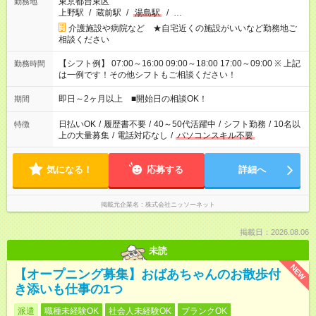
東京都台東区
勤務地
上野駅
/
蔵前駅
/
湯島駅
/
…
介護施設や病院など ★自宅近くの施設がいいなど勤務地ご
相談ください
【シフト例】 07:00～16:00 09:00～18:00 17:00～09:00 ※ 上記
勤務時間
は一例です！その他シフトもご相談ください！
即日～2ヶ月以上 ■開始日の相談OK！
期間
日払いOK
/
履歴書不要
/
40～50代活躍中
/
シフト勤務
/
10名以
特徴
上の大量募集
/
電話対応なし
/
パソコンスキル不要
気になる！
応募する
詳細へ
掲載元企業名
株式会社ニッソーネット
掲載日：2026.08.06
未読
NEW
【オープニング募集】おばあちゃんのお散歩付
き添いも仕事の1つ
派遣
職種未経験OK
社会人未経験OK
ブランクOK