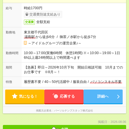
時給1700円
給与
交通費別途支給あり
全額支給
交通費
東京都千代田区
勤務地
湯島駅
から徒歩6分
/
御茶ノ水駅から徒歩7分
～アイドルグループの運営企業♪～
10:00～17:00(実働6時間 休憩1時間) ※＜10:00～19:00＞1日
勤務時間
6h以上週24時間以上で時間選べます
【急募】即日～2026年10月下旬 開始日相談可能 10月までの
期間
お仕事です ※8月～！
履歴書不要
/
40～50代活躍中
/
服装自由
/
パソコンスキル不要
特徴
気になる！
応募する
詳細へ
掲載元企業名
パーソルテンプスタッフ株式会社
掲載日：2026.08.06