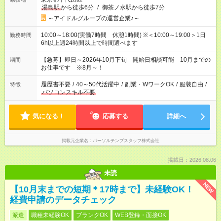
湯島駅
から徒歩6分
/
御茶ノ水駅から徒歩7分
～アイドルグループの運営企業♪～
10:00～18:00(実働7時間 休憩1時間) ※＜10:00～19:00＞1日
勤務時間
6h以上週24時間以上で時間選べます
【急募】即日～2026年10月下旬 開始日相談可能 10月までの
期間
お仕事です ※8月～！
履歴書不要
/
40～50代活躍中
/
副業・WワークOK
/
服装自由
/
特徴
パソコンスキル不要
気になる！
応募する
詳細へ
掲載元企業名
パーソルテンプスタッフ株式会社
掲載日：2026.08.06
未読
NEW
【10月末までの短期＊17時まで】未経験OK！
経費申請のデータチェック
派遣
職種未経験OK
ブランクOK
WEB登録・面接OK