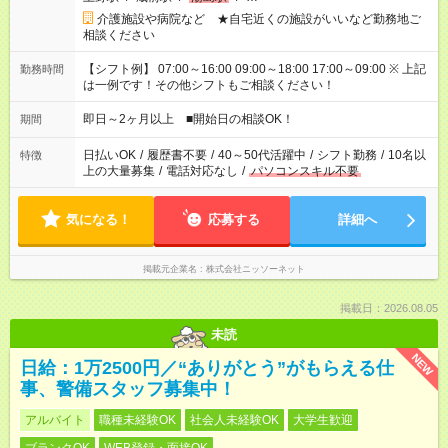
介護施設や病院など ★自宅近くの施設がいいなど勤務地ご
相談ください
【シフト例】 07:00～16:00 09:00～18:00 17:00～09:00 ※ 上記
勤務時間
は一例です！その他シフトもご相談ください！
即日～2ヶ月以上 ■開始日の相談OK！
期間
日払いOK
/
履歴書不要
/
40～50代活躍中
/
シフト勤務
/
10名以
特徴
上の大量募集
/
電話対応なし
/
パソコンスキル不要
気になる！
応募する
詳細へ
掲載元企業名
株式会社ニッソーネット
掲載日：2026.08.05
未読
NEW
日給：1万2500円／“ありがとう”がもらえる仕
事、警備スタッフ募集中！
アルバイト
職種未経験OK
社会人未経験OK
大学生歓迎