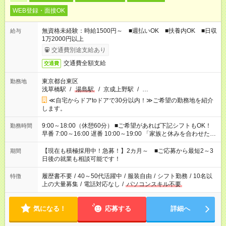
WEB登録・面接OK
無資格未経験：時給1500円～ ■週払いOK ■扶養内OK ■日収
給与
1万2000円以上
交通費別途支給あり
交通費全額支給
交通費
東京都台東区
勤務地
浅草橋駅
/
湯島駅
/
京成上野駅
/
…
≪自宅からドアtoドアで30分以内！≫ご希望の勤務地を紹介
します。
9:00～18:00（休憩60分） ■ご希望があれば下記シフトもOK！
勤務時間
早番 7:00～16:00 遅番 10:00～19:00 「家族と休みを合わせた
い」 「余裕を持って夕飯の準備がしたい」 「できれば残業はし
たくない」 など、ご希望を教えてくださいね。 ※Wワーク希望
【現在も積極採用中！急募！】2カ月～ ■ご応募から最短2～3
期間
の方へ 今ご覧のお仕事で希望する勤務時間と、もう1つのお仕事
日後の就業も相談可能です！
の勤務時間。 合計で週40時間を超える場合は応募できません。
履歴書不要
/
40～50代活躍中
/
服装自由
/
シフト勤務
/
10名以
特徴
上の大量募集
/
電話対応なし
/
パソコンスキル不要
気になる！
応募する
詳細へ