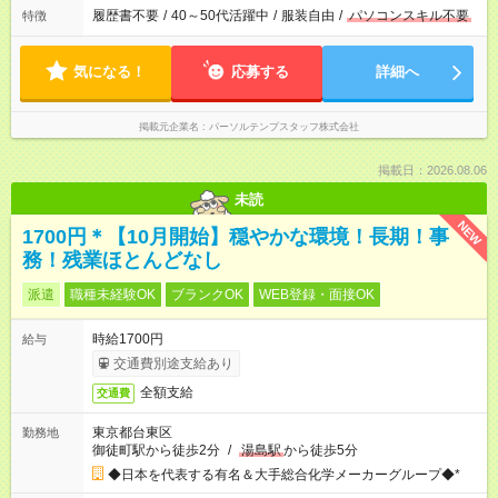
履歴書不要
/
40～50代活躍中
/
服装自由
/
パソコンスキル不要
特徴
気になる！
応募する
詳細へ
掲載元企業名
パーソルテンプスタッフ株式会社
掲載日：2026.08.06
未読
NEW
1700円＊【10月開始】穏やかな環境！長期！事
務！残業ほとんどなし
派遣
職種未経験OK
ブランクOK
WEB登録・面接OK
時給1700円
給与
交通費別途支給あり
全額支給
交通費
東京都台東区
勤務地
御徒町駅から徒歩2分
/
湯島駅
から徒歩5分
◆日本を代表する有名＆大手総合化学メーカーグループ◆*