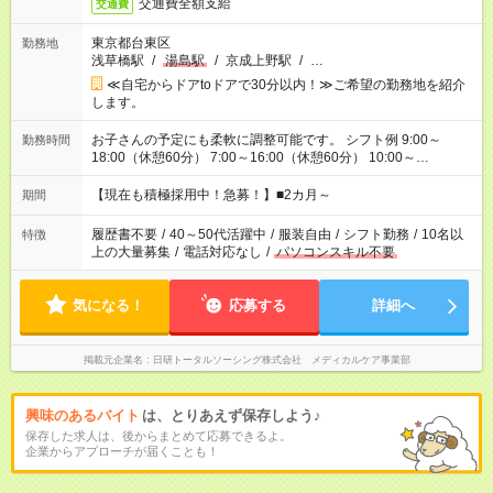
交通費全額支給
交通費
東京都台東区
勤務地
浅草橋駅
/
湯島駅
/
京成上野駅
/
…
≪自宅からドアtoドアで30分以内！≫ご希望の勤務地を紹介
します。
お子さんの予定にも柔軟に調整可能です。 シフト例 9:00～
勤務時間
18:00（休憩60分） 7:00～16:00（休憩60分） 10:00～
19:00（休憩60分） ※Wワーク希望の方へ 今ご覧のお仕事で希
望する勤務時間と、もう1つのお仕事の勤務時間の合計が 週40
【現在も積極採用中！急募！】■2カ月～
期間
時間を超えなければOKです。
履歴書不要
/
40～50代活躍中
/
服装自由
/
シフト勤務
/
10名以
特徴
上の大量募集
/
電話対応なし
/
パソコンスキル不要
気になる！
応募する
詳細へ
掲載元企業名
日研トータルソーシング株式会社 メディカルケア事業部
興味のあるバイト
は、とりあえず保存しよう♪
保存した求人は、後からまとめて応募できるよ。
企業からアプローチが届くことも！