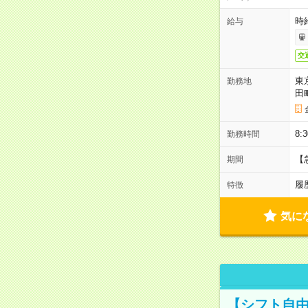
時
給与
交
東
勤務地
田
8:
勤務時間
【
期間
履
特徴
気に
【シフト自由