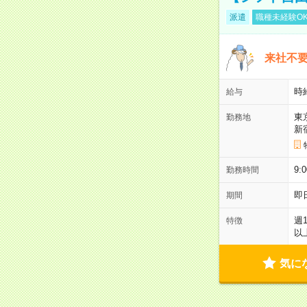
派遣
職種未経験O
来社不要
時
給与
東
勤務地
新
9:
勤務時間
即
期間
週
特徴
以
気に