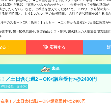
00～18:00（休憩60分） ■ご希望があれば下記シフトもOK！ 早番 7:00～16:00 遅
勤 16:30～翌9:30 「家族と休みを合わせたい」 「余裕を持って夕飯の準備
業はしたくない」 など、ご希望を教えてくださいね。 ※Wワーク希望の方へ
する勤務時間と、もう1つのお仕事の勤務時間。 合計で週40時間を超える場
8月中のスタートOK！急募！】2カ月～ ■ご応募から最短2～3日後に就業が
歴書不要
/
40～50代活躍中
/
服装自由
/
シフト勤務
/
10名以上の大量募集
/
電話対応
要
なる！
応募する
詳
未読
！／土日含む週2～OK<講座受付>@2400円
WEB登録・面接OK
在宅！／土日含む週2～OK<講座受付>@2400円