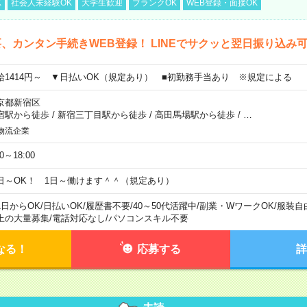
K
社会人未経験OK
大学生歓迎
ブランクOK
WEB登録・面接OK
、カンタン手続きWEB登録！ LINEでサクッと翌日振り込み
給1414円～ ▼日払いOK（規定あり） ■初勤務手当あり ※規定による
京都新宿区
宿駅から徒歩
/
新宿三丁目駅から徒歩
/
高田馬場駅から徒歩
/
…
物流企業
00～18:00
日～OK！ 1日～働けます＾＾（規定あり）
1日からOK
/
日払いOK
/
履歴書不要
/
40～50代活躍中
/
副業・WワークOK
/
服装自
上の大量募集
/
電話対応なし
/
パソコンスキル不要
なる！
応募する
詳