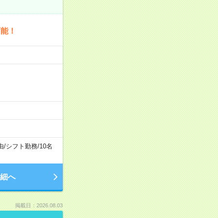
可能！
由
/
シフト勤務
/
10名
細へ
掲載日：2026.08.03