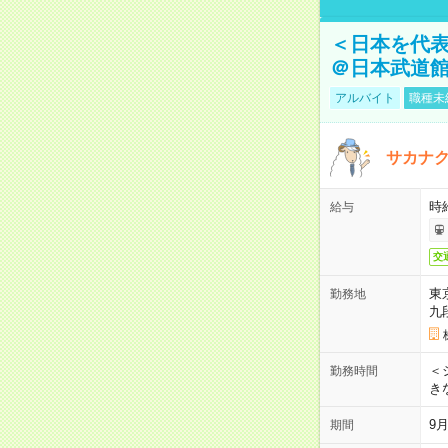
＜日本を代
＠日本武道
アルバイト
職種未
サカナク
時
給与
交
東
勤務地
九
＜シ
勤務時間
き
9
期間