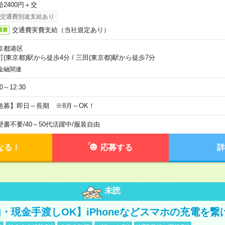
給2400円＋交
交通費別途支給あり
交通費実費支給（当社規定あり）
通費
京都港区
町(東京都)駅から徒歩4分
/
三田(東京都)駅から徒歩7分
金融関連
30～12:30
急募】即日～長期 ※8月～OK！
歴書不要
/
40～50代活躍中
/
服装自由
なる！
応募する
詳
未読
・現金手渡しOK】iPhoneなどスマホの充電を繋