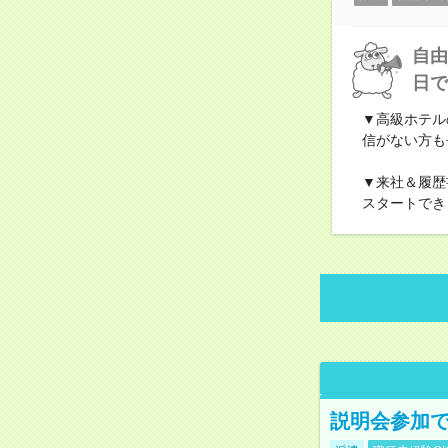
自由
日で
▼高級ホテル
信がない方も
▼来社＆履歴
スタートでき
説明会参加で