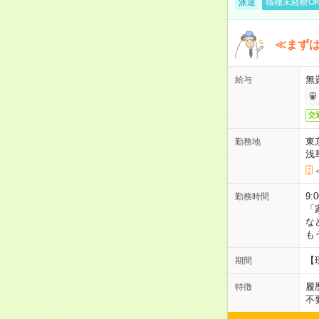
派遣
職種未経験O
≪まずは
無
給与
交
東
勤務地
浅
9:
勤務時間
「
な
も
【
期間
履
特徴
不