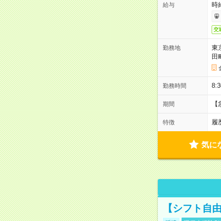
時
給与
交
東
勤務地
田
8:
勤務時間
【
期間
履
特徴
気に
【シフト自由