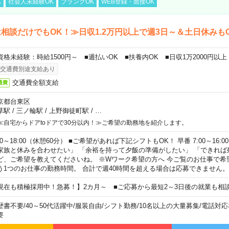
K
社会人未経験OK
ブランクOK
WEB登録・面接OK
相談だけでもOK！≫日収1.2万円以上で週3日～＆土日休みも
資格未経験：時給1500円～ ■週払いOK ■扶養内OK ■日収1万2000円以上
交通費別途支給あり
交通費全額支給
通費
京都台東区
草駅
/
三ノ輪駅
/
上野御徒町駅
/
…
≪自宅からドアtoドアで30分以内！≫ご希望の勤務地を紹介します。
00～18:00（休憩60分） ■ご希望があれば下記シフトもOK！ 早番 7:00～16:00 遅
家族と休みを合わせたい」 「余裕を持って夕飯の準備がしたい」 「できれば
ど、ご希望を教えてくださいね。 ※Wワーク希望の方へ 今ご覧のお仕事で希
う1つのお仕事の勤務時間。 合計で週40時間を超える場合は応募できません。
現在も積極採用中！急募！】2カ月～ ■ご応募から最短2～3日後の就業も相
歴書不要
/
40～50代活躍中
/
服装自由
/
シフト勤務
/
10名以上の大量募集
/
電話対応
要