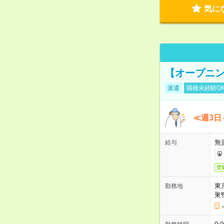
気に
【オープニン
派遣
職種未経験O
≪週3日
無
給与
交
東
勤務地
巣