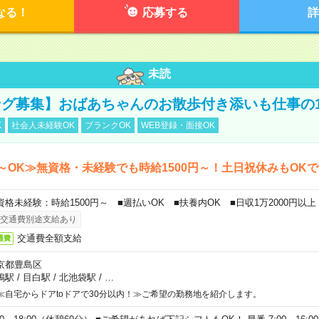
なる！
応募する
詳
未読
グ募集】おばあちゃんのお散歩付き添いも仕事の
K
社会人未経験OK
ブランクOK
WEB登録・面接OK
～OK≫無資格・未経験でも時給1500円～！土日祝休みもOK
資格未経験：時給1500円～ ■週払いOK ■扶養内OK ■日収1万2000円以上
交通費別途支給あり
交通費全額支給
通費
京都豊島区
鴨駅
/
目白駅
/
北池袋駅
/
…
≪自宅からドアtoドアで30分以内！≫ご希望の勤務地を紹介します。