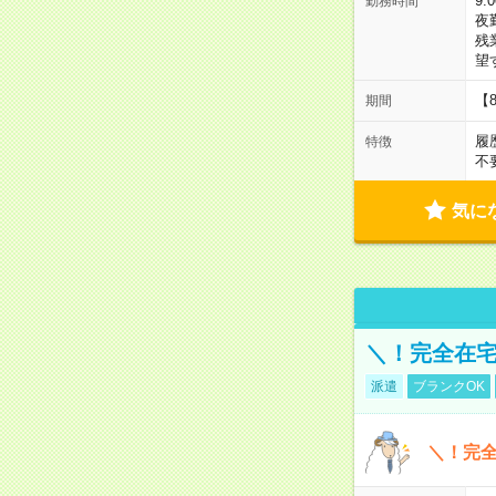
9:
勤務時間
夜
残
望
【
期間
履
特徴
不
気に
＼！完全在宅
派遣
ブランクOK
＼！完全