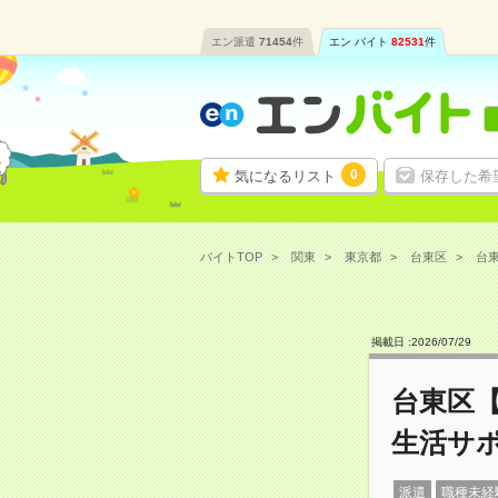
エン派遣
71454
件
エン バイト
82531
件
0
気になるリスト
保存した希
バイトTOP
関東
東京都
台東区
台東
掲載日 :
2026
/
07
/
29
台東区
生活サ
派遣
職種未経