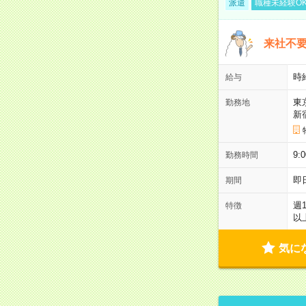
派遣
職種未経験O
来社不要
時
給与
東
勤務地
新
9:
勤務時間
即
期間
週
特徴
以
気に