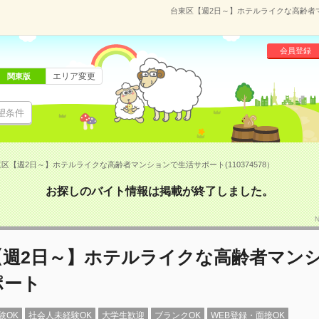
台東区【週2日～】ホテルライクな高齢者マン
会員登録
エリア変更
関東版
望条件
区【週2日～】ホテルライクな高齢者マンションで生活サポート(110374578）
お探しのバイト情報は掲載が終了しました。
【週2日～】ホテルライクな高齢者マン
ポート
験OK
社会人未経験OK
大学生歓迎
ブランクOK
WEB登録・面接OK