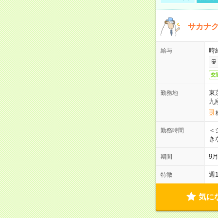
サカナク
時
給与
交
東
勤務地
九
＜シ
勤務時間
き
9
期間
週
特徴
気に