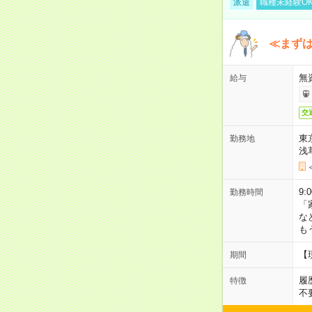
派遣
職種未経験O
≪まずは
無
給与
交
東
勤務地
浅
9:
勤務時間
「
な
も
【
期間
履
特徴
不