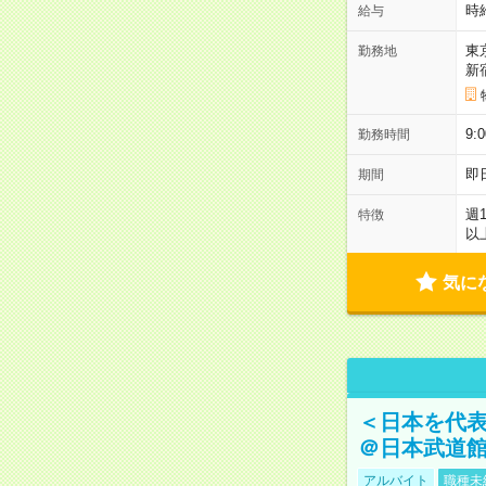
時
給与
東
勤務地
新
9:
勤務時間
即
期間
週
特徴
以
気に
＜日本を代
＠日本武道
アルバイト
職種未