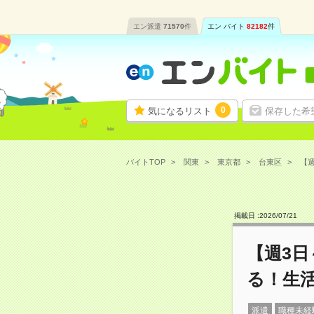
エン派遣
71570
件
エン バイト
82182
件
0
気になるリスト
保存した希
バイトTOP
関東
東京都
台東区
【週
掲載日 :
2026
/
07
/
21
【週3
る！生
派遣
職種未経