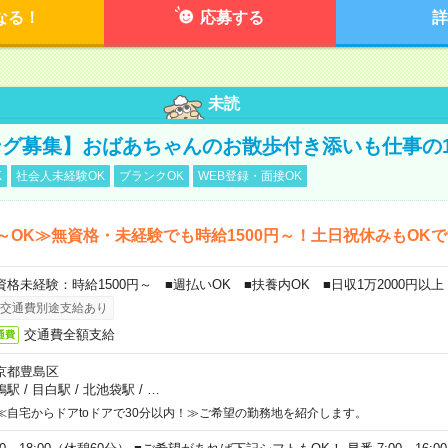
なる！
応募する
詳
未読
グ募集】おばあちゃんのお散歩付き添いも仕事の
K
社会人未経験OK
ブランクOK
WEB登録・面接OK
～OK≫無資格・未経験でも時給1500円～！土日祝休みもOK
資格未経験：時給1500円～ ■週払いOK ■扶養内OK ■日収1万2000円以上
交通費別途支給あり
交通費全額支給
通費
京都豊島区
鴨駅
/
目白駅
/
北池袋駅
/
…
≪自宅からドアtoドアで30分以内！≫ご希望の勤務地を紹介します。