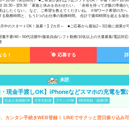
00～18:00（休憩60分） ■ご希望があれば下記シフトもOK！ 早番 7:00～16:00 遅
勤 16:30～翌9:30 「家族と休みを合わせたい」 「余裕を持って夕飯の準備
業はしたくない」 など、ご希望を教えてくださいね。 ※Wワーク希望の方へ
する勤務時間と、もう1つのお仕事の勤務時間。 合計で週40時間を超える場
8月中のスタートOK！急募！】2カ月～ ■ご応募から最短2～3日後に就業が
歴書不要
/
40～50代活躍中
/
服装自由
/
シフト勤務
/
10名以上の大量募集
/
電話対応
要
なる！
応募する
詳
未読
・現金手渡しOK】iPhoneなどスマホの充電を繋
K
社会人未経験OK
大学生歓迎
ブランクOK
WEB登録・面接OK
、カンタン手続きWEB登録！ LINEでサクッと翌日振り込み