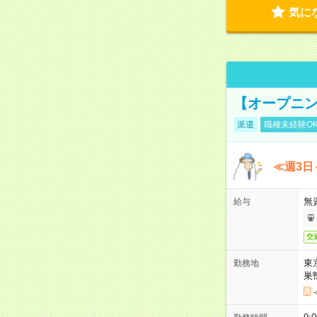
気に
【オープニン
派遣
職種未経験O
≪週3日
無
給与
交
東
勤務地
巣