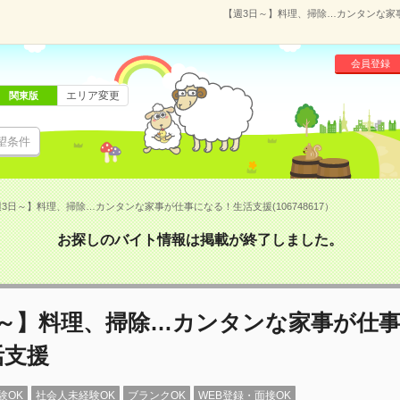
【週3日～】料理、掃除…カンタンな家事
会員登録
エリア変更
関東版
望条件
3日～】料理、掃除…カンタンな家事が仕事になる！生活支援(106748617）
お探しのバイト情報は掲載が終了しました。
日～】料理、掃除…カンタンな家事が仕
活支援
験OK
社会人未経験OK
ブランクOK
WEB登録・面接OK