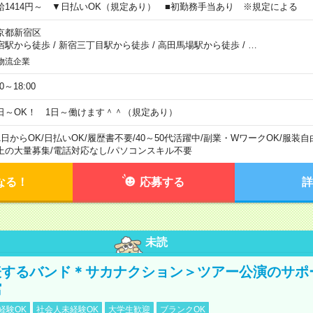
給1414円～ ▼日払いOK（規定あり） ■初勤務手当あり ※規定による
京都新宿区
宿駅から徒歩
/
新宿三丁目駅から徒歩
/
高田馬場駅から徒歩
/
…
物流企業
00～18:00
日～OK！ 1日～働けます＾＾（規定あり）
1日からOK
/
日払いOK
/
履歴書不要
/
40～50代活躍中
/
副業・WワークOK
/
服装自
上の大量募集
/
電話対応なし
/
パソコンスキル不要
なる！
応募する
詳
未読
表するバンド＊サカナクション＞ツアー公演のサポ
館
経験OK
社会人未経験OK
大学生歓迎
ブランクOK