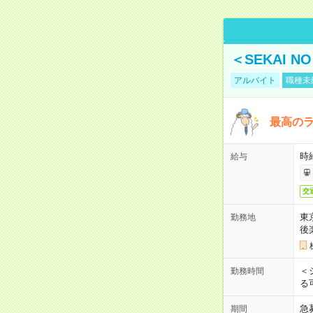
＜SEKAI 
アルバイト
職種未
最高のラ
時
給与
交
東
勤務地
後
＜
勤務時間
る
急
期間