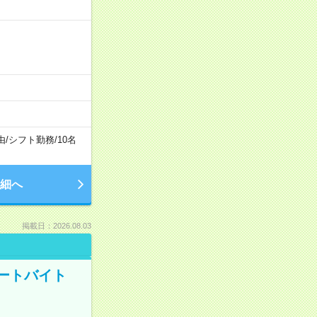
由
/
シフト勤務
/
10名
細へ
掲載日：2026.08.03
ートバイト