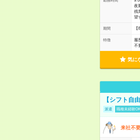
9:
勤務時間
夜
残
望
【
期間
履
特徴
不
気に
【シフト自由
派遣
職種未経験O
来社不要