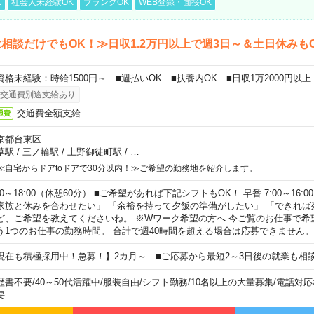
K
社会人未経験OK
ブランクOK
WEB登録・面接OK
相談だけでもOK！≫日収1.2万円以上で週3日～＆土日休みも
資格未経験：時給1500円～ ■週払いOK ■扶養内OK ■日収1万2000円以上
交通費別途支給あり
交通費全額支給
通費
京都台東区
草駅
/
三ノ輪駅
/
上野御徒町駅
/
…
≪自宅からドアtoドアで30分以内！≫ご希望の勤務地を紹介します。
00～18:00（休憩60分） ■ご希望があれば下記シフトもOK！ 早番 7:00～16:00 遅
家族と休みを合わせたい」 「余裕を持って夕飯の準備がしたい」 「できれば
ど、ご希望を教えてくださいね。 ※Wワーク希望の方へ 今ご覧のお仕事で希
う1つのお仕事の勤務時間。 合計で週40時間を超える場合は応募できません。
現在も積極採用中！急募！】2カ月～ ■ご応募から最短2～3日後の就業も相
歴書不要
/
40～50代活躍中
/
服装自由
/
シフト勤務
/
10名以上の大量募集
/
電話対応
要