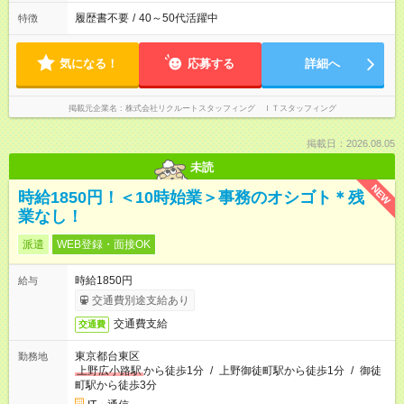
履歴書不要
/
40～50代活躍中
特徴
気になる！
応募する
詳細へ
掲載元企業名
株式会社リクルートスタッフィング ＩＴスタッフィング
掲載日：2026.08.05
未読
NEW
時給1850円！＜10時始業＞事務のオシゴト＊残
業なし！
派遣
WEB登録・面接OK
時給1850円
給与
交通費別途支給あり
交通費支給
交通費
東京都台東区
勤務地
上野広小路駅
から徒歩1分
/
上野御徒町駅から徒歩1分
/
御徒
町駅から徒歩3分