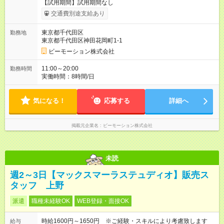
【試用期間】試用期間なし
交通費別途支給あり
東京都千代田区
勤務地
東京都千代田区神田花岡町1-1
ビーモーション株式会社
11:00～20:00
勤務時間
実働時間：8時間/日
気になる！
応募する
詳細へ
掲載元企業名
ビーモーション株式会社
未読
週2～3日【マックスマーラステュディオ】販売ス
タッフ 上野
派遣
職種未経験OK
WEB登録・面接OK
時給1600円～1650円 ※ご経験・スキルにより考慮致します
給与