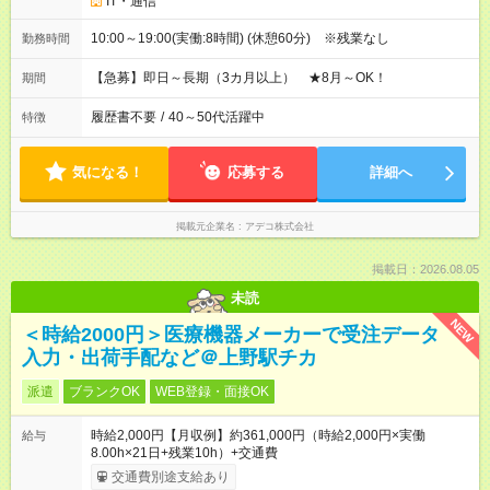
IT・通信
10:00～19:00(実働:8時間) (休憩60分) ※残業なし
勤務時間
【急募】即日～長期（3カ月以上） ★8月～OK！
期間
履歴書不要
/
40～50代活躍中
特徴
気になる！
応募する
詳細へ
掲載元企業名
アデコ株式会社
掲載日：2026.08.05
未読
NEW
＜時給2000円＞医療機器メーカーで受注データ
入力・出荷手配など＠上野駅チカ
派遣
ブランクOK
WEB登録・面接OK
時給2,000円【月収例】約361,000円（時給2,000円×実働
給与
8.00h×21日+残業10h）+交通費
交通費別途支給あり