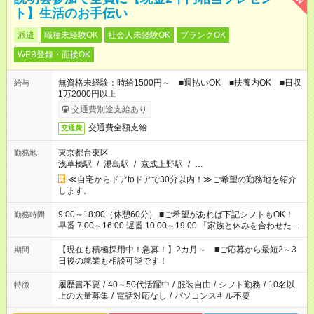
ト】生活のお手伝い
派遣
職種未経験OK
社会人未経験OK
ブランクOK
WEB登録・面接OK
無資格未経験：時給1500円～ ■週払いOK ■扶養内OK ■日収
給与
1万2000円以上
交通費別途支給あり
交通費全額支給
交通費
東京都台東区
勤務地
浅草橋駅
/
湯島駅
/
京成上野駅
/
…
≪自宅からドアtoドアで30分以内！≫ご希望の勤務地を紹介
します。
9:00～18:00（休憩60分） ■ご希望があれば下記シフトもOK！
勤務時間
早番 7:00～16:00 遅番 10:00～19:00 「家族と休みを合わせた
い」 「余裕を持って夕飯の準備がしたい」 「できれば残業はし
たくない」 など、ご希望を教えてくださいね。 ※Wワーク希望
【現在も積極採用中！急募！】2カ月～ ■ご応募から最短2～3
期間
の方へ 今ご覧のお仕事で希望する勤務時間と、もう1つのお仕事
日後の就業も相談可能です！
の勤務時間。 合計で週40時間を超える場合は応募できません。
履歴書不要
/
40～50代活躍中
/
服装自由
/
シフト勤務
/
10名以
特徴
上の大量募集
/
電話対応なし
/
パソコンスキル不要