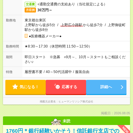
○通勤交通費の支給あり（当社規定による）
交通費
30万円～
月収例
東京都台東区
勤務地
上野駅から徒歩5分
/
上野広小路駅
から徒歩7分
/
上野御徒町
駅から徒歩8分
●医療機器メーカー●
★8:30～17:30（休憩時間 11:50～12:50）
勤務時間
即日スタート ※急募 ○9月～、10月～スタートもご相談くだ
期間
さい♪
履歴書不要
/
40～50代活躍中
/
服装自由
特徴
気になる！
応募する
詳細へ
掲載元企業名
ヒューマンリソシア株式会社
掲載日：2026.08.05
未読
NEW
1760円＊銀行経験いかそう！信託銀行支店での