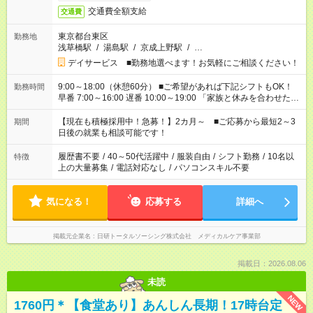
交通費全額支給
交通費
東京都台東区
勤務地
浅草橋駅
/
湯島駅
/
京成上野駅
/
…
デイサービス ■勤務地選べます！お気軽にご相談ください！
9:00～18:00（休憩60分） ■ご希望があれば下記シフトもOK！
勤務時間
早番 7:00～16:00 遅番 10:00～19:00 「家族と休みを合わせた
い」 「余裕を持って夕飯の準備がしたい」 「できれば残業はし
たくない」 など、ご希望を教えてくださいね。 ※Wワーク希望
【現在も積極採用中！急募！】2カ月～ ■ご応募から最短2～3
期間
の方へ 今ご覧のお仕事で希望する勤務時間と、もう1つのお仕事
日後の就業も相談可能です！
の勤務時間。 合計で週40時間を超える場合は応募できません。
履歴書不要
/
40～50代活躍中
/
服装自由
/
シフト勤務
/
10名以
特徴
上の大量募集
/
電話対応なし
/
パソコンスキル不要
気になる！
応募する
詳細へ
掲載元企業名
日研トータルソーシング株式会社 メディカルケア事業部
掲載日：2026.08.06
未読
NEW
1760円＊【食堂あり】あんしん長期！17時台定