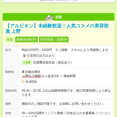
掲載元企業名
株式会社ニチイ学館
間帯や曜日でのシフト制
未読
【アルビオン】未経験歓迎！人気コスメの美容部
員 上野
派遣
職種未経験OK
WEB登録・面接OK
時給1500円～1650円 ※ご経験・スキルにより考慮致します
給与
交通費別途支給あり
交通費全額支給（規定あり）
交通費
東京都台東区
勤務地
上野広小路駅
から徒歩3分
/
御徒町駅
ALBION
09:30～20:30 上記は就業時間例です。館の営業時間により異な
勤務時間
ります。
開始日のご相談可能です。お気軽にお問い合わせください。
期間
40～50代活躍中
/
シフト勤務
/
10名以上の大量募集
/
パソコン
特徴