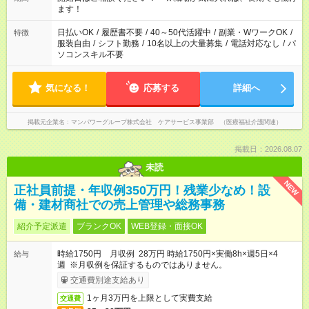
間以上勤務は社会保険への加入対象となります ※労働者派遣法
ます！
（日雇い派遣の原則禁止）により、短時間・短期間の就業はご
案内が難しい場合があります
日払いOK
/
履歴書不要
/
40～50代活躍中
/
副業・WワークOK
/
特徴
服装自由
/
シフト勤務
/
10名以上の大量募集
/
電話対応なし
/
パ
ソコンスキル不要
気になる！
応募する
詳細へ
掲載元企業名
マンパワーグループ株式会社 ケアサービス事業部 （医療福祉介護関連）
掲載日：2026.08.07
未読
NEW
正社員前提・年収例350万円！残業少なめ！設
備・建材商社での売上管理や総務事務
紹介予定派遣
ブランクOK
WEB登録・面接OK
時給1750円 月収例 28万円 時給1750円×実働8h×週5日×4
給与
週 ※月収例を保証するものではありません。
交通費別途支給あり
1ヶ月3万円を上限として実費支給
交通費