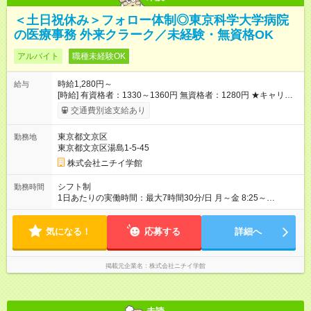
＜土日祝休み＞フォロー体制◎東京科学大学病院
の医療事務 外来クラーク／未経験・無資格OK
アルバイト
職種未経験OK
時給1,280円～
給与
[時給] 有資格者：1330～1360円 無資格者：1280円 ★キャリア
アップ制度あり 進級により給与がアップします！ 【試用期間】
交通費別途支給あり
試用期間あり 試用期間の長さ：3ヶ月 雇用形態、給与は本採用
時と同じです。
東京都文京区
勤務地
東京都文京区湯島1-5-45
株式会社ニチイ学館
シフト制
勤務時間
1日あたりの実働時間：最大7時間30分/日 月～金 8:25～
16:55（休憩60分） 8:30～17:00（休憩60分） ※上記曜日や時間
帯でのシフト制 ※週2～3日の扶養控除内でのお仕事
気になる！
応募する
詳細へ
掲載元企業名
株式会社ニチイ学館