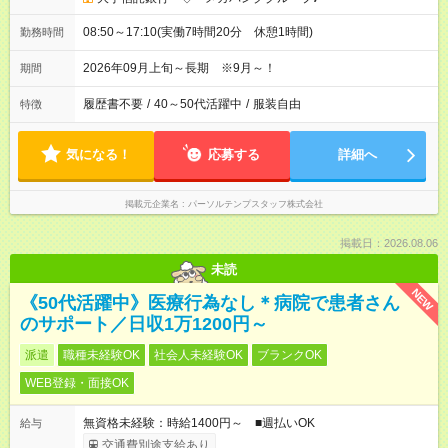
08:50～17:10(実働7時間20分 休憩1時間)
勤務時間
2026年09月上旬～長期 ※9月～！
期間
履歴書不要
/
40～50代活躍中
/
服装自由
特徴
気になる！
応募する
詳細へ
掲載元企業名
パーソルテンプスタッフ株式会社
掲載日：2026.08.06
未読
NEW
《50代活躍中》医療行為なし＊病院で患者さん
のサポート／日収1万1200円～
派遣
職種未経験OK
社会人未経験OK
ブランクOK
WEB登録・面接OK
無資格未経験：時給1400円～ ■週払いOK
給与
交通費別途支給あり