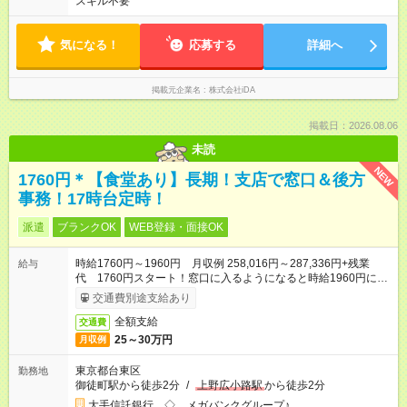
スキル不要
気になる！
応募する
詳細へ
掲載元企業名
株式会社iDA
掲載日：2026.08.06
未読
NEW
1760円＊【食堂あり】長期！支店で窓口＆後方
事務！17時台定時！
派遣
ブランクOK
WEB登録・面接OK
時給1760円～1960円 月収例 258,016円～287,336円+残業
給与
代 1760円スタート！窓口に入るようになると時給1960円に
UP◎
交通費別途支給あり
全額支給
交通費
25～30万円
月収例
東京都台東区
勤務地
御徒町駅から徒歩2分
/
上野広小路駅
から徒歩2分
大手信託銀行 ◇ メガバンクグループ♪