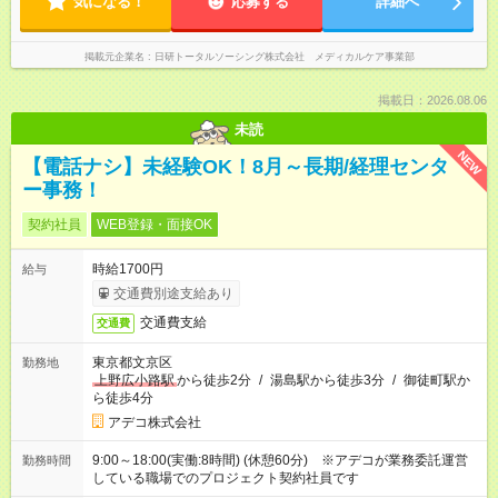
気になる！
応募する
詳細へ
掲載元企業名
日研トータルソーシング株式会社 メディカルケア事業部
掲載日：2026.08.06
未読
NEW
【電話ナシ】未経験OK！8月～長期/経理センタ
ー事務！
契約社員
WEB登録・面接OK
時給1700円
給与
交通費別途支給あり
交通費支給
交通費
東京都文京区
勤務地
上野広小路駅
から徒歩2分
/
湯島駅から徒歩3分
/
御徒町駅か
ら徒歩4分
アデコ株式会社
9:00～18:00(実働:8時間) (休憩60分) ※アデコが業務委託運営
勤務時間
している職場でのプロジェクト契約社員です