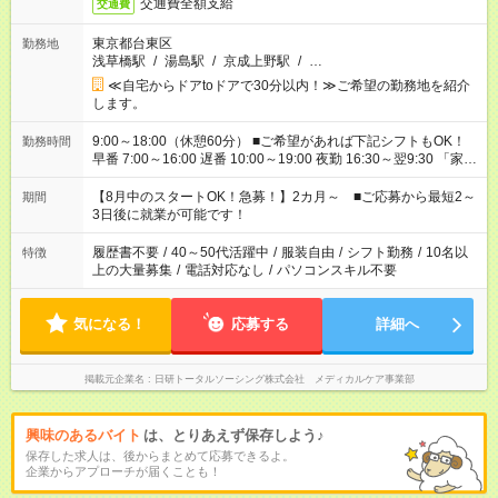
交通費全額支給
交通費
東京都台東区
勤務地
浅草橋駅
/
湯島駅
/
京成上野駅
/
…
≪自宅からドアtoドアで30分以内！≫ご希望の勤務地を紹介
します。
9:00～18:00（休憩60分） ■ご希望があれば下記シフトもOK！
勤務時間
早番 7:00～16:00 遅番 10:00～19:00 夜勤 16:30～翌9:30 「家族
と休みを合わせたい」 「余裕を持って夕飯の準備がしたい」
「できれば残業はしたくない」 など、ご希望を教えてください
【8月中のスタートOK！急募！】2カ月～ ■ご応募から最短2～
期間
ね。 ※Wワーク希望の方へ 今ご覧のお仕事で希望する勤務時間
3日後に就業が可能です！
と、もう1つのお仕事の勤務時間。 合計で週40時間を超える場
合は応募できません。
履歴書不要
/
40～50代活躍中
/
服装自由
/
シフト勤務
/
10名以
特徴
上の大量募集
/
電話対応なし
/
パソコンスキル不要
気になる！
応募する
詳細へ
掲載元企業名
日研トータルソーシング株式会社 メディカルケア事業部
興味のあるバイト
は、とりあえず保存しよう♪
保存した求人は、後からまとめて応募できるよ。
企業からアプローチが届くことも！