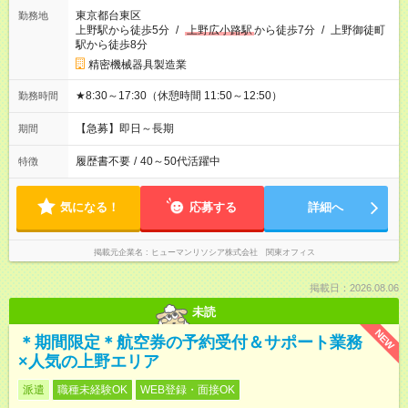
東京都台東区
勤務地
上野駅から徒歩5分
/
上野広小路駅
から徒歩7分
/
上野御徒町
駅から徒歩8分
精密機械器具製造業
★8:30～17:30（休憩時間 11:50～12:50）
勤務時間
【急募】即日～長期
期間
履歴書不要
/
40～50代活躍中
特徴
気になる！
応募する
詳細へ
掲載元企業名
ヒューマンリソシア株式会社 関東オフィス
掲載日：2026.08.06
未読
NEW
＊期間限定＊航空券の予約受付＆サポート業務
×人気の上野エリア
派遣
職種未経験OK
WEB登録・面接OK