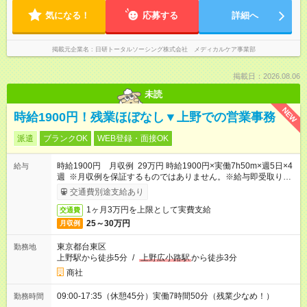
気になる！
応募する
詳細へ
掲載元企業名
日研トータルソーシング株式会社 メディカルケア事業部
掲載日：2026.08.06
未読
NEW
時給1900円！残業ほぼなし▼上野での営業事務
派遣
ブランクOK
WEB登録・面接OK
時給1900円 月収例 29万円 時給1900円×実働7h50m×週5日×4
給与
週 ※月収例を保証するものではありません。※給与即受取りサ
ービス利用可（利用条件有）
交通費別途支給あり
1ヶ月3万円を上限として実費支給
交通費
25～30万円
月収例
東京都台東区
勤務地
上野駅から徒歩5分
/
上野広小路駅
から徒歩3分
商社
09:00-17:35（休憩45分）実働7時間50分（残業少なめ！）
勤務時間