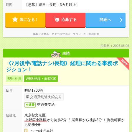
【急募】即日～長期（3カ月以上）
期間
気になる！
応募する
詳細へ
掲載元企業名
アデコ株式会社 プロジェクト契約社員
掲載日：2026.08.06
未読
NEW
《7月後半/電話ナシ/長期》経理に関わる事務ポ
ジション！
契約社員
WEB登録・面接OK
時給1700円
給与
交通費別途支給あり
交通費支給
交通費
東京都文京区
勤務地
上野広小路駅
から徒歩2分
/
湯島駅から徒歩3分
/
御徒町駅か
ら徒歩4分
アデコ株式会社