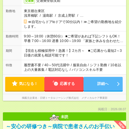
交通費全額支給
交通費
東京都台東区
勤務地
浅草橋駅
/
湯島駅
/
京成上野駅
/
…
≪自宅からドアtoドアで30分以内！≫ご希望の勤務地を紹介
します。
9:00～18:00（休憩60分） ■ご希望があれば下記シフトもOK！
勤務時間
早番 7:00～16:00 遅番 10:00～19:00 「家族と休みを合わせた
い」 「余裕を持って夕飯の準備がしたい」 「できれば残業はし
たくない」 など、ご希望を教えてくださいね。 ※Wワーク希望
【現在も積極採用中！急募！】2カ月～ ■ご応募から最短2～3
期間
の方へ 今ご覧のお仕事で希望する勤務時間と、もう1つのお仕事
日後の就業も相談可能です！
の勤務時間。 合計で週40時間を超える場合は応募できません。
履歴書不要
/
40～50代活躍中
/
服装自由
/
シフト勤務
/
10名以
特徴
上の大量募集
/
電話対応なし
/
パソコンスキル不要
気になる！
応募する
詳細へ
掲載元企業名
日研トータルソーシング株式会社 メディカルケア事業部
掲載日：2026.08.07
未読
NEW
～安心の研修つき～病院で患者さんのお手伝い