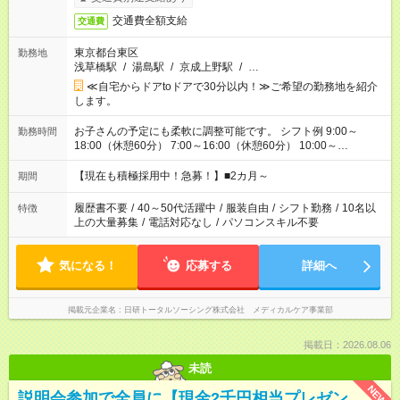
交通費全額支給
交通費
東京都台東区
勤務地
浅草橋駅
/
湯島駅
/
京成上野駅
/
…
≪自宅からドアtoドアで30分以内！≫ご希望の勤務地を紹介
します。
お子さんの予定にも柔軟に調整可能です。 シフト例 9:00～
勤務時間
18:00（休憩60分） 7:00～16:00（休憩60分） 10:00～
19:00（休憩60分） ※Wワーク希望の方へ 今ご覧のお仕事で希
望する勤務時間と、もう1つのお仕事の勤務時間の合計が 週40
【現在も積極採用中！急募！】■2カ月～
期間
時間を超えなければOKです。
履歴書不要
/
40～50代活躍中
/
服装自由
/
シフト勤務
/
10名以
特徴
上の大量募集
/
電話対応なし
/
パソコンスキル不要
気になる！
応募する
詳細へ
掲載元企業名
日研トータルソーシング株式会社 メディカルケア事業部
掲載日：2026.08.06
未読
NEW
説明会参加で全員に【現金2千円相当プレゼン