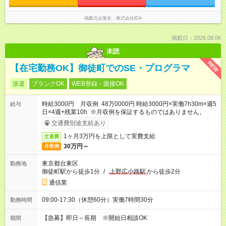
掲載元企業名
株式会社iDA
掲載日：2026.08.06
未読
NEW
【在宅勤務OK】御徒町でのSE・プログラマ
派遣
ブランクOK
WEB登録・面接OK
時給3000円 月収例 48万0000円 時給3000円×実働7h30m×週5
給与
日×4週+残業10h ※月収例を保証するものではありません。
交通費別途支給あり
1ヶ月3万円を上限として実費支給
交通費
30万円～
月収例
東京都台東区
勤務地
御徒町駅から徒歩1分
/
上野広小路駅
から徒歩2分
通信業
09:00-17:30（休憩60分）実働7時間30分
勤務時間
【急募】即日～長期 ※開始日相談OK
期間