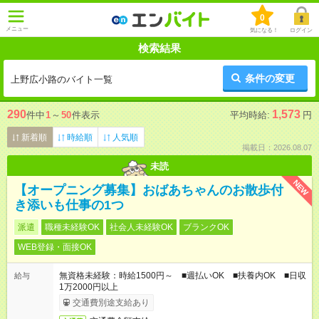
0
メニュー
気になる！
ログイン
検索結果
条件の変更
上野広小路のバイト一覧
290
1,573
件中
1
～
50
件表示
平均時給:
円
新着順
時給順
人気順
掲載日：2026.08.07
未読
NEW
【オープニング募集】おばあちゃんのお散歩付
き添いも仕事の1つ
派遣
職種未経験OK
社会人未経験OK
ブランクOK
WEB登録・面接OK
無資格未経験：時給1500円～ ■週払いOK ■扶養内OK ■日収
給与
1万2000円以上
交通費別途支給あり