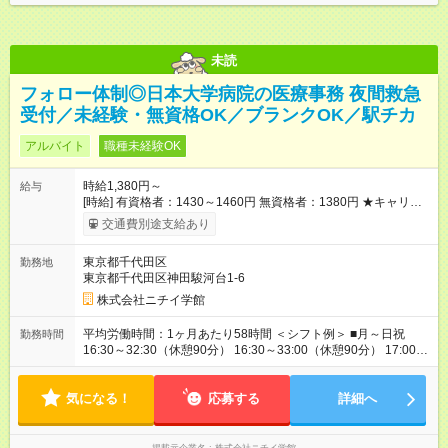
未読
フォロー体制◎日本大学病院の医療事務 夜間救急
受付／未経験・無資格OK／ブランクOK／駅チカ
アルバイト
職種未経験OK
時給1,380円～
給与
[時給] 有資格者：1430～1460円 無資格者：1380円 ★キャリア
アップ制度あり 進級により給与がアップします！ 【試用期間】
交通費別途支給あり
試用期間あり 試用期間の長さ：3ヶ月 雇用形態、給与は本採用
時と同じです。
東京都千代田区
勤務地
東京都千代田区神田駿河台1-6
株式会社ニチイ学館
平均労働時間：1ヶ月あたり58時間 ＜シフト例＞ ■月～日祝
勤務時間
16:30～32:30（休憩90分） 16:30～33:00（休憩90分） 17:00～
32:30（休憩90分） 17:00～33:00（休憩90分） 14:00～
33:00（休憩90分） 9:00～17:00（休憩60分） ※上記時間帯や曜
気になる！
日でのシフト制 平均労働時間：1ヶ月あたり58時間 ＜シフト例
応募する
詳細へ
＞ ■月～日祝 16:30～32:30（休憩90分） 16:30～33:00（休憩
90分） 17:00～32:30（休憩90分） 17:00～33:00（休憩90分）
14:00～33:00（休憩90分） 9:00～17:00（休憩60分） ※上記時