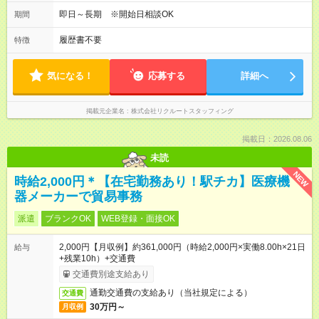
即日～長期 ※開始日相談OK
期間
履歴書不要
特徴
気になる！
応募する
詳細へ
掲載元企業名
株式会社リクルートスタッフィング
掲載日：2026.08.06
未読
NEW
時給2,000円＊【在宅勤務あり！駅チカ】医療機
器メーカーで貿易事務
派遣
ブランクOK
WEB登録・面接OK
2,000円【月収例】約361,000円（時給2,000円×実働8.00h×21日
給与
+残業10h）+交通費
交通費別途支給あり
通勤交通費の支給あり（当社規定による）
交通費
30万円～
月収例