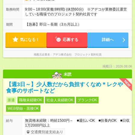
9:00～18:00(実働:8時間) (休憩60分) ※アデコが業務委託運営
勤務時間
している職場でのプロジェクト契約社員です
【急募】即日～長期（3カ月以上）
期間
気になる！
応募する
詳細へ
掲載元企業名
アデコ株式会社 プロジェクト契約社員
掲載日：2026.08.06
未読
NEW
【週3日～】少人数だから負担すくなめ＊レクや
食事のサポートなど
派遣
職種未経験OK
社会人未経験OK
ブランクOK
WEB登録・面接OK
無資格未経験：時給1500円～ ■週払いOK ■扶養内OK ■日収
給与
1万2000円以上
交通費別途支給あり