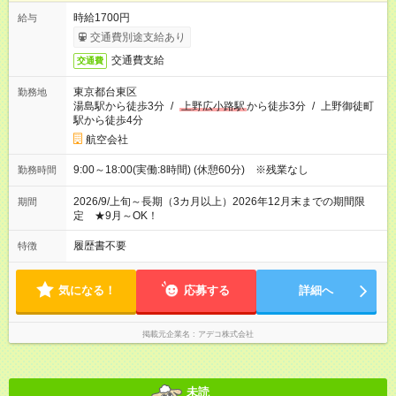
時給1700円
給与
交通費別途支給あり
交通費支給
交通費
東京都台東区
勤務地
湯島駅から徒歩3分
/
上野広小路駅
から徒歩3分
/
上野御徒町
駅から徒歩4分
航空会社
9:00～18:00(実働:8時間) (休憩60分) ※残業なし
勤務時間
2026/9/上旬～長期（3カ月以上）2026年12月末までの期間限
期間
定 ★9月～OK！
履歴書不要
特徴
気になる！
応募する
詳細へ
掲載元企業名
アデコ株式会社
未読