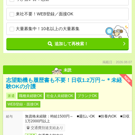
来社不要！WEB登録／面接OK
大量募集中！10名以上の大量募集
追加して再検索！
掲載日：2026.08.07
未読
NEW
志望動機も履歴書も不要！日収1.2万円～＊未経
験OKの介護
派遣
職種未経験OK
社会人未経験OK
ブランクOK
WEB登録・面接OK
無資格未経験：時給1500円～ ■週払いOK ■扶養内OK ■日収
給与
1万2000円以上
交通費別途支給あり