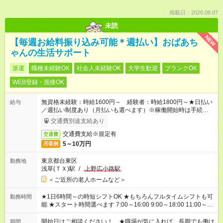
掲載日：2026.08.07
未読
NEW
【毎週お給料振り込み可能＊週払い】おばあち
ゃんの生活サポート
派遣
職種未経験OK
社会人未経験OK
大学生歓迎
ブランクOK
WEB登録・面接OK
無資格未経験：時給1600円～ 経験者：時給1800円～★日払い
給与
／週払い制度あり（月払いも選べます）※稼働開始時は手続き完
了次第のお支払いとなります。
交通費別途支給あり
交通費支給※規定有
交通費
5～10万円
月収例
東京都台東区
勤務地
浅草(ＴＸ)駅
/
上野広小路駅
＜ご近所の老人ホームなど＞
★1日6時間～の時短シフトOK ★もちろんフルタイムシフトも可
勤務時間
能 ★スタート時間選べます 7:00～16:00 9:00～18:00 11:00～
20:00 など 残業なし！ ※Wワークの場合、他のお仕事と合わせ
週40時間超の就業はご案内できません ※法令に基づき、週20時
開始日はご相談ください！ ★職場が気に入れば、長期でも働け
期間