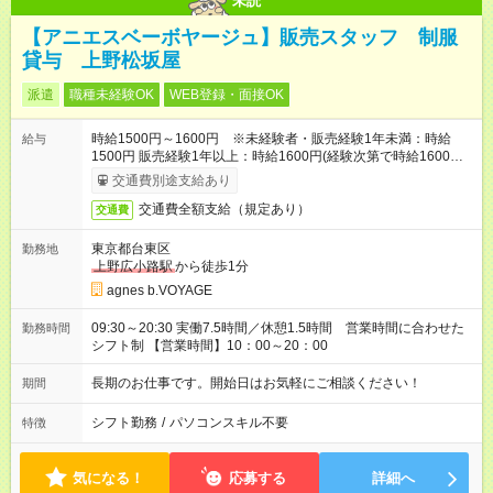
未読
【アニエスベーボヤージュ】販売スタッフ 制服
貸与 上野松坂屋
派遣
職種未経験OK
WEB登録・面接OK
時給1500円～1600円 ※未経験者・販売経験1年未満：時給
給与
1500円 販売経験1年以上：時給1600円(経験次第で時給1600円
以上も相談可能)
交通費別途支給あり
交通費全額支給（規定あり）
交通費
東京都台東区
勤務地
上野広小路駅
から徒歩1分
agnes b.VOYAGE
09:30～20:30 実働7.5時間／休憩1.5時間 営業時間に合わせた
勤務時間
シフト制 【営業時間】10：00～20：00
長期のお仕事です。開始日はお気軽にご相談ください！
期間
シフト勤務
/
パソコンスキル不要
特徴
気になる！
応募する
詳細へ