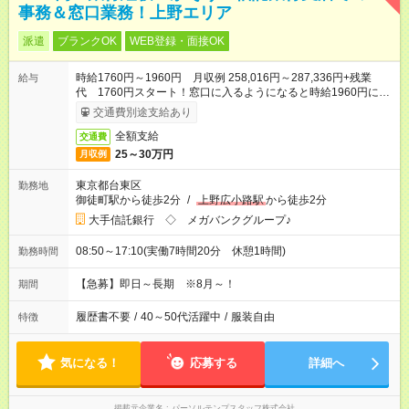
事務＆窓口業務！上野エリア
派遣
ブランクOK
WEB登録・面接OK
時給1760円～1960円 月収例 258,016円～287,336円+残業
給与
代 1760円スタート！窓口に入るようになると時給1960円に
UP◎
交通費別途支給あり
全額支給
交通費
25～30万円
月収例
東京都台東区
勤務地
御徒町駅から徒歩2分
/
上野広小路駅
から徒歩2分
大手信託銀行 ◇ メガバンクグループ♪
08:50～17:10(実働7時間20分 休憩1時間)
勤務時間
【急募】即日～長期 ※8月～！
期間
履歴書不要
/
40～50代活躍中
/
服装自由
特徴
気になる！
応募する
詳細へ
掲載元企業名
パーソルテンプスタッフ株式会社