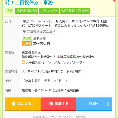
時！土日祝休み！事務
派遣
職種未経験OK
ブランクOK
WEB登録・面接OK
時給1760円～1960円 月収例 258,016円～287,336円+残業
給与
代 1760円スタート！窓口に入るようになると時給1960円に
UP◎
交通費別途支給あり
全額支給
交通費
25～30万円
月収例
東京都台東区
勤務地
御徒町駅から徒歩2分
/
上野広小路駅
から徒歩2分
大手信託銀行 ◇ メガバンクグループ♪
08:50～17:10(実働7時間20分 休憩1時間)
勤務時間
【急募】即日～長期 ※8月～！
期間
履歴書不要
/
40～50代活躍中
/
服装自由
特徴
気になる！
応募する
詳細へ
掲載元企業名
パーソルテンプスタッフ株式会社