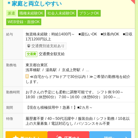
＊家庭と両立しやすい
派遣
職種未経験OK
社会人未経験OK
ブランクOK
WEB登録・面接OK
無資格未経験：時給1400円～ ■週払いOK ■扶養内OK ■日収
給与
1万1200円以上
交通費別途支給あり
交通費全額支給
交通費
東京都台東区
勤務地
浅草橋駅
/
湯島駅
/
京成上野駅
/
…
≪自宅からドアtoドアで30分以内！≫ご希望の勤務地を紹介
します。
お子さんの予定にも柔軟に調整可能です。 シフト例 9:00～
勤務時間
18:00（休憩60分） 7:00～16:00（休憩60分） 10:00～
19:00（休憩60分） ※Wワーク希望の方へ 今ご覧のお仕事で希
望する勤務時間と、もう1つのお仕事の勤務時間の合計が 週40
【現在も積極採用中！急募！】■2カ月～
期間
時間を超えなければOKです。
履歴書不要
/
40～50代活躍中
/
服装自由
/
シフト勤務
/
10名以
特徴
上の大量募集
/
電話対応なし
/
パソコンスキル不要