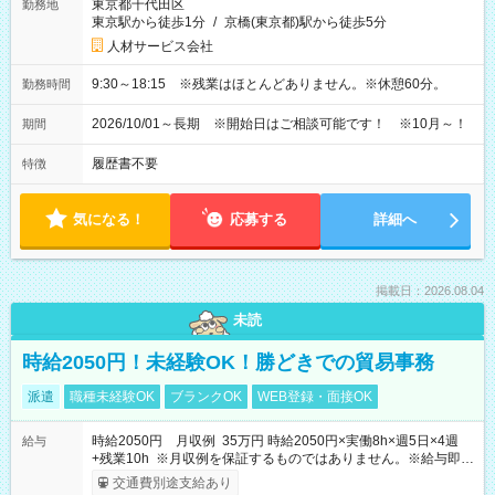
東京都千代田区
勤務地
東京駅から徒歩1分
/
京橋(東京都)駅から徒歩5分
人材サービス会社
9:30～18:15 ※残業はほとんどありません。※休憩60分。
勤務時間
2026/10/01～長期 ※開始日はご相談可能です！ ※10月～！
期間
履歴書不要
特徴
気になる！
応募する
詳細へ
掲載日：2026.08.04
未読
時給2050円！未経験OK！勝どきでの貿易事務
派遣
職種未経験OK
ブランクOK
WEB登録・面接OK
時給2050円 月収例 35万円 時給2050円×実働8h×週5日×4週
給与
+残業10h ※月収例を保証するものではありません。※給与即受
取りサービス利用可（利用条件有）
交通費別途支給あり