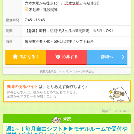
六本木駅から徒歩1分
/
乃木坂駅
から徒歩2分
不動産・建設関連
7:45～16:45
勤務時間
【急募】即日～短期*約3ヶ月の期間限定 ※8月～OK！
期間
履歴書不要
/
40～50代活躍中
/
シフト勤務
特徴
気になる！
応募する
詳細へ
掲載元企業名
マンパワーグループ株式会社
興味のあるバイト
は、とりあえず保存しよう♪
保存した求人は、後からまとめて応募できるよ。
企業からアプローチが届くことも！
掲載日：2026.07.31
未読
週1～！毎月自由シフト▶▶モデルルームで受付や