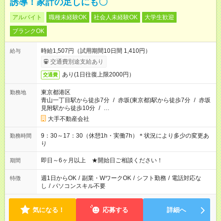
誘導！家計の足しにも〇
アルバイト
職種未経験OK
社会人未経験OK
大学生歓迎
ブランクOK
時給1,507円（試用期間10日間 1,410円）
給与
交通費別途支給あり
あり(1日往復上限2000円）
交通費
東京都港区
勤務地
青山一丁目駅から徒歩7分
/
赤坂(東京都)駅から徒歩7分
/
赤坂
見附駅から徒歩10分
/
…
大手不動産会社
9：30～17：30（休憩1h・実働7h）＊状況により多少の変更あ
勤務時間
り
即日～6ヶ月以上 ★開始日ご相談ください！
期間
週1日からOK
/
副業・WワークOK
/
シフト勤務
/
電話対応な
特徴
し
/
パソコンスキル不要
気になる！
応募する
詳細へ