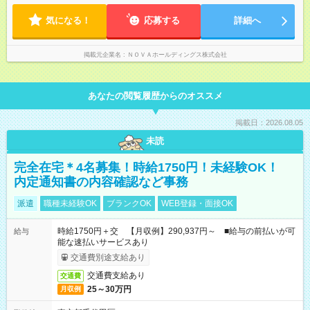
入社2～3年目でサブマネージャーへ、20代で管理職へとキャリ
19：00 ★自分のペースで進めやすい！
アアップするケースも珍しくありません。 【試用期間】試用期
気になる！
―――――――――――― 一校舎を一人で担当する場合も多い
応募する
詳細へ
間あり 試用期間の長さ：1ヶ月 ※ 雇用形態と給与に、本採用時
ので、スケジュール管理はあなた次第。「今日は定時で帰っ
と異なる部分があります。 雇用形態：インターンシップ 給与：
て、明日に備えよう」など、調整しやすい環境です。
時給 1,400円以上 ※月途中での入社の場合、その月の月末までは
掲載元企業名
ＮＯＶＡホールディングス株式会社
インターンとして勤務になります。
あなたの閲覧履歴からのオススメ
掲載日：2026.08.05
未読
完全在宅＊4名募集！時給1750円！未経験OK！
内定通知書の内容確認など事務
派遣
職種未経験OK
ブランクOK
WEB登録・面接OK
時給1750円＋交 【月収例】290,937円～ ■給与の前払いが可
給与
能な速払いサービスあり
交通費別途支給あり
交通費支給あり
交通費
25～30万円
月収例