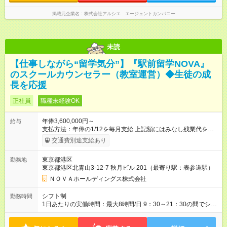
掲載元企業名
株式会社アルシエ エージェントカンパニー
未読
【仕事しながら“留学気分”】『駅前留学NOVA』
のスクールカウンセラー（教室運営）◆生徒の成
長を応援
正社員
職種未経験OK
年俸3,600,000円～
給与
支払方法：年俸の1/12を毎月支給 上記額にはみなし残業代を含
みます。※超過分は全額支給いたします。 みなし残業代 30,000
交通費別途支給あり
円／月 みなし残業時間 15時間／月 ★頑張りが収入に直結！イン
センティブ。 ―――――――――――― 校舎の目標達成度な
東京都港区
勤務地
ど、成果に応じて年2回インセンティブを支給します。一般職の
東京都港区北青山3-12-7 秋月ビル 201（最寄り駅：表参道駅）
社員が、半期で20～30万円のインセンティブを手にした実績
も。頑張りが目に見える形で収入に還元されるため、高いモチ
ＮＯＶＡホールディングス株式会社
ベーションで仕事に取り組めます。 ★毎月チャンスあり！スピ
ーディな昇格。 ―――――――――――― 年1回の査定に加
シフト制
勤務時間
え、毎月、現場の管理職が優秀な人材を役員に推薦する制度が
1日あたりの実働時間：最大8時間/日 9：30～21：30の間でシフ
あります。実力が認められれば、年度の途中でも昇格。実際、
ト制 ［ シフト例 ］ ・平日⇒12：30-21：30 ・土日祝⇒10：00-
入社2～3年目でサブマネージャーへ、20代で管理職へとキャリ
19：00 ★自分のペースで進めやすい！
アアップするケースも珍しくありません。 【試用期間】試用期