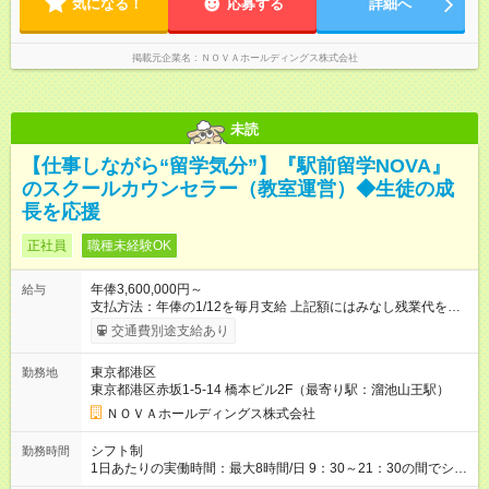
気になる！
―――――――――――― 一校舎を一人で担当する場合も多い
応募する
詳細へ
間あり 試用期間の長さ：1ヶ月 ※ 雇用形態と給与に、本採用時
ので、スケジュール管理はあなた次第。「今日は定時で帰っ
と異なる部分があります。 雇用形態：インターンシップ 給与：
て、明日に備えよう」など、調整しやすい環境です。
時給 1,400円以上 ※月途中での入社の場合、その月の月末までは
掲載元企業名
ＮＯＶＡホールディングス株式会社
インターンとして勤務になります。
未読
【仕事しながら“留学気分”】『駅前留学NOVA』
のスクールカウンセラー（教室運営）◆生徒の成
長を応援
正社員
職種未経験OK
年俸3,600,000円～
給与
支払方法：年俸の1/12を毎月支給 上記額にはみなし残業代を含
みます。※超過分は全額支給いたします。 みなし残業代 30,000
交通費別途支給あり
円／月 みなし残業時間 15時間／月 ★頑張りが収入に直結！イン
センティブ。 ―――――――――――― 校舎の目標達成度な
東京都港区
勤務地
ど、成果に応じて年2回インセンティブを支給します。一般職の
東京都港区赤坂1-5-14 橋本ビル2F（最寄り駅：溜池山王駅）
社員が、半期で20～30万円のインセンティブを手にした実績
も。頑張りが目に見える形で収入に還元されるため、高いモチ
ＮＯＶＡホールディングス株式会社
ベーションで仕事に取り組めます。 ★毎月チャンスあり！スピ
ーディな昇格。 ―――――――――――― 年1回の査定に加
シフト制
勤務時間
え、毎月、現場の管理職が優秀な人材を役員に推薦する制度が
1日あたりの実働時間：最大8時間/日 9：30～21：30の間でシフ
あります。実力が認められれば、年度の途中でも昇格。実際、
ト制 ［ シフト例 ］ ・平日⇒12：30-21：30 ・土日祝⇒10：00-