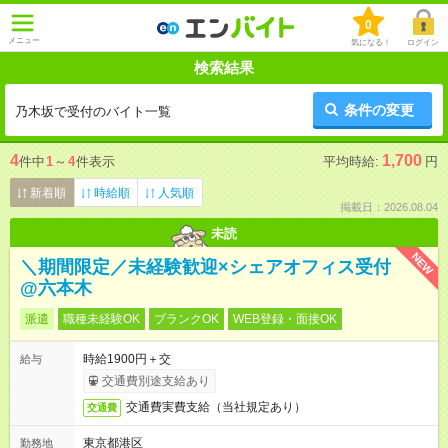
0
メニュー
気になる！
ログイン
検索結果
条件の変更
乃木坂で受付のバイト一覧
4
1,700
件中
1
～
4
件表示
平均時給:
円
新着順
時給順
人気順
掲載日：2026.08.04
未読
NEW
＼期間限定／未経験歓迎×シェアオフィス受付
@六本木
派遣
職種未経験OK
ブランクOK
WEB登録・面接OK
時給1900円＋交
給与
交通費別途支給あり
交通費実費支給（当社規定あり）
交通費
東京都港区
勤務地