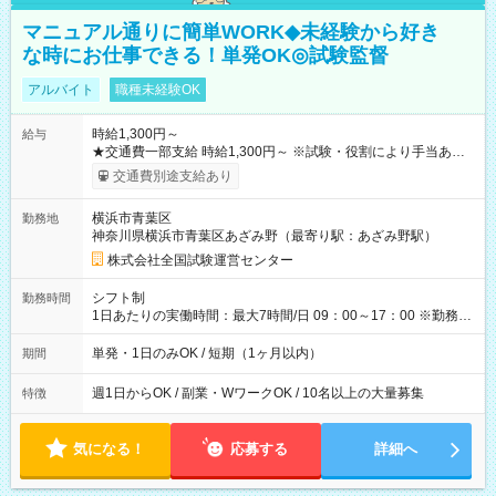
マニュアル通りに簡単WORK◆未経験から好き
な時にお仕事できる！単発OK◎試験監督
アルバイト
職種未経験OK
時給1,300円～
給与
★交通費一部支給 時給1,300円～ ※試験・役割により手当あり
※勤務回数により昇給あり 【即給（前払い）オプションあ
交通費別途支給あり
り！】 希望される場合、勤務から1週間ほどで給与の一部を受け
取れます。 ※手数料418円がかかります。 【過去試験日の収入
横浜市青葉区
勤務地
例】 ・河合塾模擬試験 8:30～17:30（休憩1時間） 時給1,300円
神奈川県横浜市青葉区あざみ野（最寄り駅：あざみ野駅）
×8時間＝日収10,400円＋交通費 ※当日の役割により時給＋100
円の場合あり ・国家試験 7:00～13:30（休憩なし） 時給1,300
株式会社全国試験運営センター
円（役割手当＋100円）×6時間＝日収8,400円＋交通費 【試用期
間】試用期間なし
シフト制
勤務時間
1日あたりの実働時間：最大7時間/日 09：00～17：00 ※勤務時
間は 試験により異なります。
単発・1日のみOK / 短期（1ヶ月以内）
期間
週1日からOK / 副業・WワークOK / 10名以上の大量募集
特徴
気になる！
応募する
詳細へ