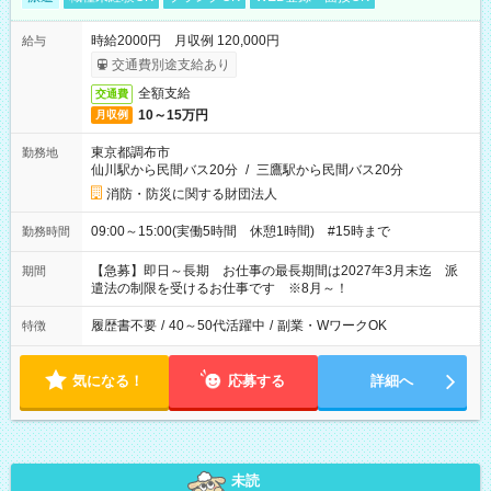
時給2000円 月収例 120,000円
給与
交通費別途支給あり
全額支給
交通費
10～15万円
月収例
東京都調布市
勤務地
仙川駅から民間バス20分
/
三鷹駅から民間バス20分
消防・防災に関する財団法人
09:00～15:00(実働5時間 休憩1時間) #15時まで
勤務時間
【急募】即日～長期 お仕事の最長期間は2027年3月末迄 派
期間
遣法の制限を受けるお仕事です ※8月～！
履歴書不要
/
40～50代活躍中
/
副業・WワークOK
特徴
気になる！
応募する
詳細へ
未読