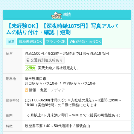
未読
【未経験OK】【深夜時給1875円】写真アルバ
ムの貼り付け・確認｜短期
派遣
職種未経験OK
ブランクOK
WEB登録・面接OK
時給1500円／夜22時～翌5時までは深夜時給1875円
給与
交通費別途支給あり
実費支給／当社規定あり。
交通費
埼玉県川口市
勤務地
川口駅からバス10分
/
赤羽駅からバス10分
情報・出版・メディア
(1)21:00-06:00(休憩60分) ※入社後の最初2～3週間は9:00～
勤務時間
18:00（実働8時間）の日勤で勤務になります
1ヶ月以上3ヶ月未満／即日～9/30まで（延長の可能性あり）
期間
履歴書不要
/
40～50代活躍中
/
服装自由
特徴