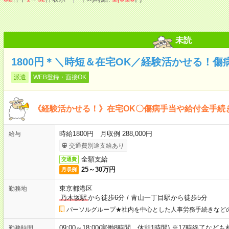
未読
1800円＊＼時短＆在宅OK／経験活かせる！
派遣
WEB登録・面接OK
《経験活かせる！》在宅OK〇傷病手当や給付金手続
時給1800円 月収例 288,000円
給与
交通費別途支給あり
全額支給
交通費
25～30万円
月収例
東京都港区
勤務地
乃木坂駅
から徒歩6分
/
青山一丁目駅から徒歩5分
パーソルグループ★社内を中心とした人事労務手続きなど
09:00～18:00(実働8時間 休憩1時間) ※17時終了など
勤務時間