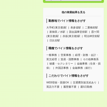
他の検索結果を見る
勤務地でバイト情報をさがす
大手町(東京都)駅
表参道駅
二重橋前駅
新御茶ノ水駅
国会議事堂前駅
霞ケ関
(東京都)駅
赤坂(東京都)駅
明治神宮前駅
日比谷駅
職種でバイト情報をさがす
一般事務
営業事務
経理・財務・会計・
英文経理
貿易・国際事務
その他事務系
秘書・セクレタリー
金融事務（生保・損
保）
外国語事務
金融事務（銀行）
こだわりでバイト情報をさがす
WEB登録・面接OK
交通費別途支給あり
英語力不要
履歴書不要
週5日勤務