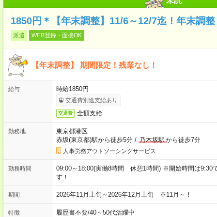
未読
1850円＊【年末調整】11/6～12/7迄！年末
派遣
WEB登録・面接OK
【年末調整】 期間限定！残業なし！
時給1850円
給与
交通費別途支給あり
全額支給
交通費
東京都港区
勤務地
赤坂(東京都)駅から徒歩5分
/
乃木坂駅
から徒歩7分
人事労務アウトソーシングサービス
09:00～18:00(実働8時間 休憩1時間) ※開始時間は9:3
勤務時間
す！
2026年11月上旬～2026年12月上旬 ※11月～！
期間
履歴書不要
/
40～50代活躍中
特徴