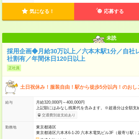
気になる！
応募する
未読
採用企画◆月給30万以上／六本木駅1分／自社
社割有／年間休日120日以上
正社員
土日祝休み！服装自由！駅から徒歩5分以内！のおし
月給320,000円～400,000円
給与
上記額にはみなし残業代を含みます。※超過分は全額支
交通費別途支給あり
東京都港区
勤務地
東京都港区六本木6-1-20 六本木電気ビル3F（最寄り駅