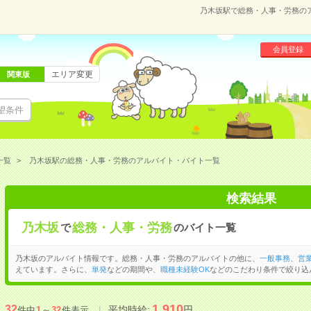
乃木坂駅で総務・人事・労務の
会員登録
エリア変更
関東版
望条件
一覧
乃木坂駅の総務・人事・労務のアルバイト・バイト一覧
検索結果
乃木坂
総務・人事・労務
で
のバイト一覧
乃木坂のアルバイト情報です。総務・人事・労務のアルバイトの他に、
一般事務
、
営
えています。さらに、
単発
などの期間や、
職種未経験OK
などのこだわり条件で絞り込
1,910
32
平均時給:
円
件中
1
～
32
件表示