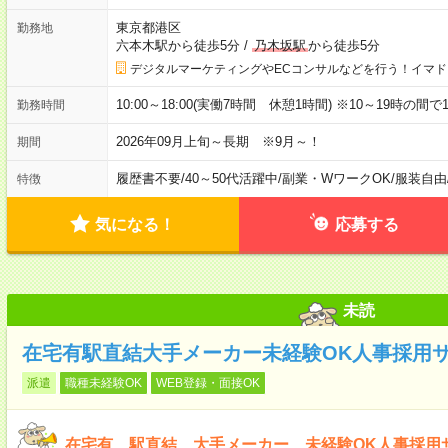
東京都港区
勤務地
六本木駅から徒歩5分
/
乃木坂駅
から徒歩5分
デジタルマーケティングやECコンサルなどを行う！イマド
10:00～18:00(実働7時間 休憩1時間) ※10～19時の
勤務時間
2026年09月上旬～長期 ※9月～！
期間
履歴書不要
/
40～50代活躍中
/
副業・WワークOK
/
服装自由
特徴
気になる！
応募する
未読
在宅有駅直結大手メーカー未経験OK人事採用
派遣
職種未経験OK
WEB登録・面接OK
在宅有 駅直結 大手メーカー 未経験OK人事採用