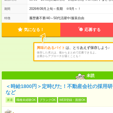
2026年09月上旬～長期 ※9月～！
期間
履歴書不要
/
40～50代活躍中
/
服装自由
特徴
気になる！
応募する
興味のあるバイト
は、とりあえず保存しよう♪
保存した求人は、後からまとめて応募できるよ。
企業からアプローチが届くことも！
未読
＜時給1800円＞定時ぴた！不動産会社の採用
など
派遣
職種未経験OK
ブランクOK
WEB登録・面接OK