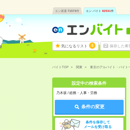
エン派遣
71573
件
エン バイト
82531
件
0
気になるリスト
保存した希
バイトTOP
関東
東京のアルバイト・バイト
設定中の検索条件
乃木坂 / 総務・人事・労務
条件の変更
条件を保存して
メールを受け取る