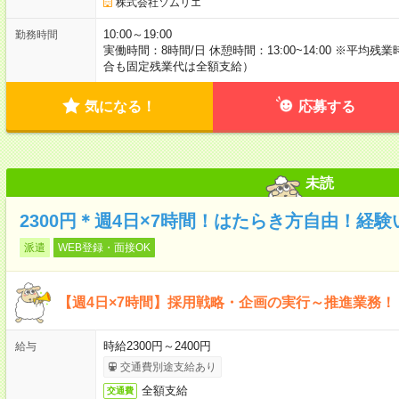
株式会社ソムリエ
10:00～19:00
勤務時間
実働時間：8時間/日 休憩時間：13:00~14:00 ※平均
合も固定残業代は全額支給）
気になる！
応募する
未読
2300円＊週4日×7時間！はたらき方自由！経
派遣
WEB登録・面接OK
【週4日×7時間】採用戦略・企画の実行～推進業務！
時給2300円～2400円
給与
交通費別途支給あり
全額支給
交通費