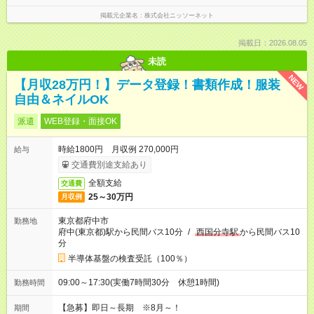
掲載元企業名
株式会社ニッソーネット
掲載日：2026.08.05
未読
NEW
【月収28万円！】データ登録！書類作成！服装
自由＆ネイルOK
派遣
WEB登録・面接OK
時給1800円 月収例 270,000円
給与
交通費別途支給あり
全額支給
交通費
25～30万円
月収例
東京都府中市
勤務地
府中(東京都)駅から民間バス10分
/
西国分寺駅
から民間バス10
分
半導体基盤の検査受託（100％）
09:00～17:30(実働7時間30分 休憩1時間)
勤務時間
【急募】即日～長期 ※8月～！
期間