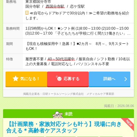
東京都国分寺市
勤務地
国分寺駅
/
西国分寺駅
/
恋ケ窪駅
≪自宅からドアtoドアで30分以内！≫ご希望の勤務地を紹介
します。
1日5時間からOK！ ■シフト例 (1)8:00～13:00 (2)10:00～15:00
勤務時間
(3)12:00～17:00 「子どもたちが学校に行く間だけ働きたい」
「余裕を持って夕飯の準備がしたい」 「午前中は働いて、午後
はプライベートの時間にしたい」 など、ご希望を教えてくださ
【現在も積極採用中！急募！】■2カ月～ 8月～、9月スタート
期間
いね。 ※Wワーク希望の方へ 今ご覧のお仕事で希望する勤務時
もOK！
間と、もう1つのお仕事の勤務時間。 合計で週40時間を超える
場合は応募できません。
履歴書不要
/
40～50代活躍中
/
服装自由
/
シフト勤務
/
10名以
特徴
上の大量募集
/
電話対応なし
/
パソコンスキル不要
気になる！
応募する
詳細へ
掲載元企業名
日研トータルソーシング株式会社 メディカルケア事業部
掲載日：2026.08.06
未読
NEW
【計画業務・家族対応ナシも叶う】現場に向き
合える＊高齢者ケアスタッフ