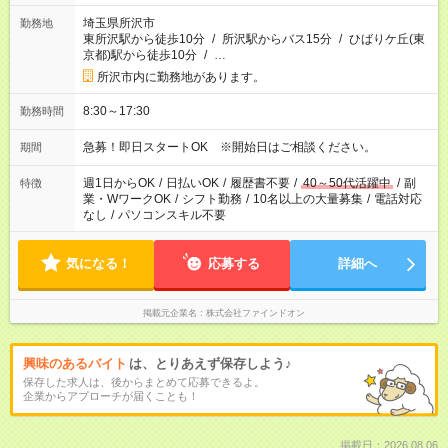
埼玉県所沢市
勤務地
東所沢駅から徒歩10分
/
所沢駅からバス15分
/
ひばりケ丘(東
京都)駅から徒歩10分
/
…
所沢市内に勤務地があります。
8:30～17:30
勤務時間
急募！即日スタートOK ※開始日はご相談ください。
期間
週1日からOK
/
日払いOK
/
履歴書不要
/
40～50代活躍中
/
副
特徴
業・WワークOK
/
シフト勤務
/
10名以上の大量募集
/
電話対応
なし
/
パソコンスキル不要
気になる！
応募する
詳細へ
掲載元企業名
株式会社ファインドオン
興味のあるバイト
は、とりあえず保存しよう♪
保存した求人は、後からまとめて応募できるよ。
企業からアプローチが届くことも！
掲載日：2026.08.06