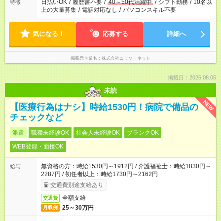
日払いOK
/
履歴書不要
/
40～50代活躍中
/
シフト勤務
/
10名以
特徴
上の大量募集
/
電話対応なし
/
パソコンスキル不要
気になる！
応募する
詳細へ
掲載元企業名
株式会社ニッソーネット
掲載日：2026.08.05
未読
NEW
【医療行為はナシ】時給1530円！病院で備品の
チェックなど
派遣
職種未経験OK
社会人未経験OK
ブランクOK
WEB登録・面接OK
無資格の方：時給1530円～1912円 / 介護福祉士：時給1830円～
給与
2287円 / 初任者以上：時給1730円～2162円
交通費別途支給あり
全額支給
交通費
25～30万円
月収例