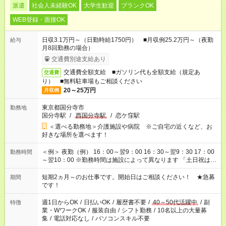
派遣
社会人未経験OK
大学生歓迎
ブランクOK
WEB登録・面接OK
日収3.1万円～（日勤時給1750円） ■月収例25.2万円～（夜勤
給与
月8回勤務の場合）
交通費別途支給あり
交通費全額支給 ■ガソリン代も全額支給（規定あ
交通費
り） ■無料駐車場もご相談ください
20～25万円
月収例
東京都国分寺市
勤務地
国分寺駅
/
西国分寺駅
/
恋ケ窪駅
＜選べる勤務地＞介護施設や病院 ※ご自宅の近くなど、お
好きな場所を選べます！
＜例＞ 夜勤（例） 16：00～翌9：00 16：30～翌9：30 17：00
勤務時間
～翌10：00 ※勤務時間は施設によって異なります 「土日祝は休
みたい」 「しっかり稼ぎたい」 「もう少し遅い時間から始めた
い」など ご希望にあったお仕事をご案内いたします。 ※未経験
短期2ヵ月～のお仕事です。開始日はご相談ください！ ★急募
期間
の方の場合は1～2ヶ月間は日中での仕事を経験いただき、 お
です！
仕事に慣れてからの夜勤になります。 ★家庭の都合でお休みが
必要な場合も遠慮なくご相談ください。
週1日からOK
/
日払いOK
/
履歴書不要
/
40～50代活躍中
/
副
特徴
業・WワークOK
/
服装自由
/
シフト勤務
/
10名以上の大量募
集
/
電話対応なし
/
パソコンスキル不要