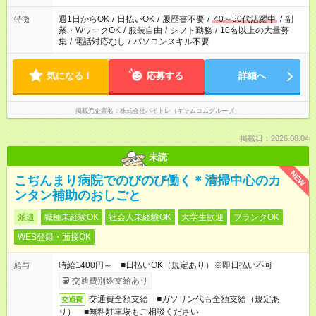
週1日からOK
/
日払いOK
/
履歴書不要
/
40～50代活躍中
/
副
特徴
業・WワークOK
/
服装自由
/
シフト勤務
/
10名以上の大量募
集
/
電話対応なし
/
パソコンスキル不要
気になる！
応募する
詳細へ
掲載元企業名
株式会社バイトレ（キャムコムグループ）
掲載日：2026.08.04
未読
NEW
こぢんまり病院でのびのび働く＊清掃中心のカ
ンタン補助のおしごと
派遣
職種未経験OK
社会人未経験OK
大学生歓迎
ブランクOK
WEB登録・面接OK
時給1400円～ ■日払いOK（規定あり）※即日払い不可
給与
交通費別途支給あり
交通費全額支給 ■ガソリン代も全額支給（規定あ
交通費
り） ■無料駐車場もご相談ください