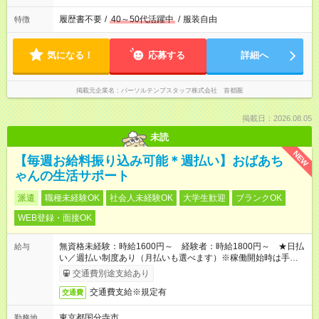
履歴書不要
/
40～50代活躍中
/
服装自由
特徴
気になる！
応募する
詳細へ
掲載元企業名
パーソルテンプスタッフ株式会社 首都圏
掲載日：2026.08.05
未読
NEW
【毎週お給料振り込み可能＊週払い】おばあち
ゃんの生活サポート
派遣
職種未経験OK
社会人未経験OK
大学生歓迎
ブランクOK
WEB登録・面接OK
無資格未経験：時給1600円～ 経験者：時給1800円～ ★日払
給与
い／週払い制度あり（月払いも選べます）※稼働開始時は手続き
完了次第のお支払いとなります。
交通費別途支給あり
交通費支給※規定有
交通費
東京都国分寺市
勤務地