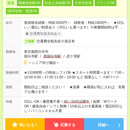
派遣
職種未経験OK
社会人未経験OK
大学生歓迎
ブランクOK
WEB登録・面接OK
無資格未経験：時給1600円～ 経験者：時給1800円～ ★日払
給与
い／週払い制度あり（月払いも選べます）※稼働開始時は手続き
完了次第のお支払いとなります。
交通費別途支給あり
交通費全額支給※規定有
交通費
東京都国分寺市
勤務地
国分寺駅
/
西国分寺駅
/
恋ケ窪駅
＜シニア向け施設＞
★1日6時間～の時短シフトOK ★スタート時間選べます！ 7:00～
勤務時間
16:00 9:00～17:00 11:00～19:00 など 残業なし！ ※Wワークの
場合、他のお仕事と合わせ週40時間超の就業はご案内できませ
ん ※法令に基づき、週20時間以上勤務は社会保険への加入対象
開始日はご相談ください！ ★急募 ★職場が気に入れば、長期
期間
となります ※労働者派遣法（日雇い派遣の原則禁止）により、
でも働けます！
短時間・短期間の就業はご案内が難しい場合があります
日払いOK
/
履歴書不要
/
40～50代活躍中
/
副業・Wワーク
特徴
OK
/
服装自由
/
シフト勤務
/
10名以上の大量募集
/
電話対応な
し
/
パソコンスキル不要
気になる！
応募する
詳細へ