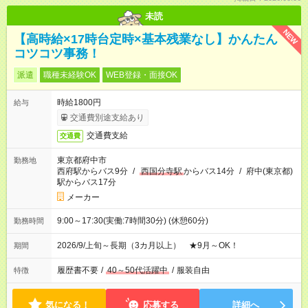
未読
NEW
【高時給×17時台定時×基本残業なし】かんたん
コツコツ事務！
派遣
職種未経験OK
WEB登録・面接OK
時給1800円
給与
交通費別途支給あり
交通費支給
交通費
東京都府中市
勤務地
西府駅からバス9分
/
西国分寺駅
からバス14分
/
府中(東京都)
駅からバス17分
メーカー
9:00～17:30(実働:7時間30分) (休憩60分)
勤務時間
2026/9/上旬～長期（3カ月以上） ★9月～OK！
期間
履歴書不要
/
40～50代活躍中
/
服装自由
特徴
気になる！
応募する
詳細へ