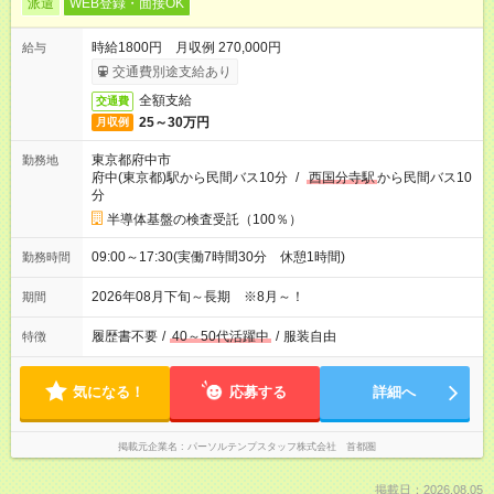
派遣
WEB登録・面接OK
時給1800円 月収例 270,000円
給与
交通費別途支給あり
全額支給
交通費
25～30万円
月収例
東京都府中市
勤務地
府中(東京都)駅から民間バス10分
/
西国分寺駅
から民間バス10
分
半導体基盤の検査受託（100％）
09:00～17:30(実働7時間30分 休憩1時間)
勤務時間
2026年08月下旬～長期 ※8月～！
期間
履歴書不要
/
40～50代活躍中
/
服装自由
特徴
気になる！
応募する
詳細へ
掲載元企業名
パーソルテンプスタッフ株式会社 首都圏
掲載日：2026.08.05