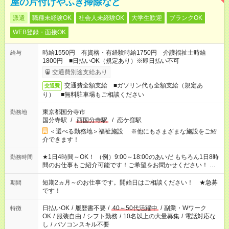
屋の片付けやふき掃除など
派遣
職種未経験OK
社会人未経験OK
大学生歓迎
ブランクOK
WEB登録・面接OK
時給1550円 有資格・有経験時給1750円 介護福祉士時給
給与
1800円 ■日払いOK（規定あり）※即日払い不可
交通費別途支給あり
交通費全額支給 ■ガソリン代も全額支給（規定あ
交通費
り） ■無料駐車場もご相談ください
東京都国分寺市
勤務地
国分寺駅
/
西国分寺駅
/
恋ケ窪駅
＜選べる勤務地＞福祉施設 ※他にもさまざまな施設をご紹
介できます！
★1日4時間～OK！ （例）9:00～18:00のあいだ もちろん1日8時
勤務時間
間のお仕事もご紹介可能です！ご希望をお聞かせください！ ★
家庭の都合でお休みが必要な場合も遠慮なくご相談ください。
※週最低15時間以上の勤務が必要です
短期2ヵ月～のお仕事です。開始日はご相談ください！ ★急募
期間
です！
日払いOK
/
履歴書不要
/
40～50代活躍中
/
副業・Wワーク
特徴
OK
/
服装自由
/
シフト勤務
/
10名以上の大量募集
/
電話対応な
し
/
パソコンスキル不要