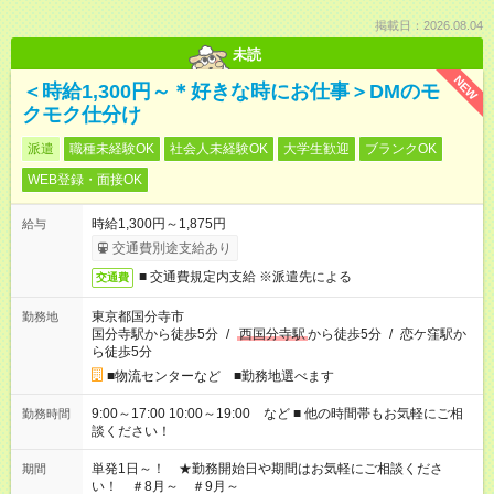
掲載日：2026.08.04
未読
NEW
＜時給1,300円～＊好きな時にお仕事＞DMのモ
クモク仕分け
派遣
職種未経験OK
社会人未経験OK
大学生歓迎
ブランクOK
WEB登録・面接OK
時給1,300円～1,875円
給与
交通費別途支給あり
■ 交通費規定内支給 ※派遣先による
交通費
東京都国分寺市
勤務地
国分寺駅から徒歩5分
/
西国分寺駅
から徒歩5分
/
恋ケ窪駅か
ら徒歩5分
■物流センターなど ■勤務地選べます
9:00～17:00 10:00～19:00 など ■ 他の時間帯もお気軽にご相
勤務時間
談ください！
単発1日～！ ★勤務開始日や期間はお気軽にご相談くださ
期間
い！ ＃8月～ ＃9月～