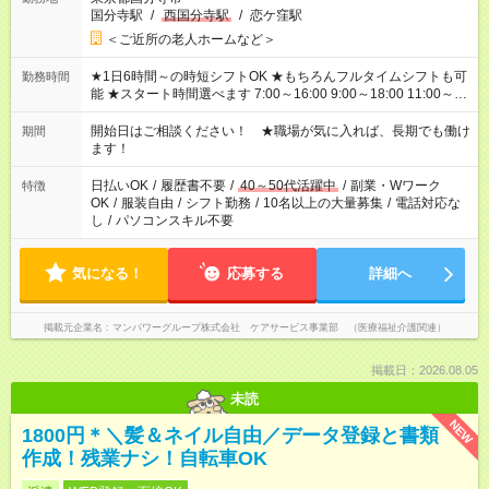
国分寺駅
/
西国分寺駅
/
恋ケ窪駅
＜ご近所の老人ホームなど＞
★1日6時間～の時短シフトOK ★もちろんフルタイムシフトも可
勤務時間
能 ★スタート時間選べます 7:00～16:00 9:00～18:00 11:00～
20:00 など 残業なし！ ※Wワークの場合、他のお仕事と合わせ
週40時間超の就業はご案内できません ※法令に基づき、週20時
開始日はご相談ください！ ★職場が気に入れば、長期でも働け
期間
間以上勤務は社会保険への加入対象となります ※労働者派遣法
ます！
（日雇い派遣の原則禁止）により、短時間・短期間の就業はご
案内が難しい場合があります
日払いOK
/
履歴書不要
/
40～50代活躍中
/
副業・Wワーク
特徴
OK
/
服装自由
/
シフト勤務
/
10名以上の大量募集
/
電話対応な
し
/
パソコンスキル不要
気になる！
応募する
詳細へ
掲載元企業名
マンパワーグループ株式会社 ケアサービス事業部 （医療福祉介護関連）
掲載日：2026.08.05
未読
NEW
1800円＊＼髪＆ネイル自由／データ登録と書類
作成！残業ナシ！自転車OK