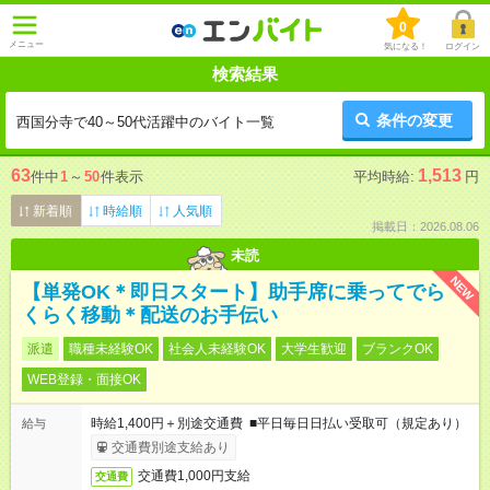
0
メニュー
気になる！
ログイン
検索結果
条件の変更
西国分寺で40～50代活躍中のバイト一覧
63
1,513
件中
1
～
50
件表示
平均時給:
円
新着順
時給順
人気順
掲載日：2026.08.06
未読
NEW
【単発OK＊即日スタート】助手席に乗ってでら
くらく移動＊配送のお手伝い
派遣
職種未経験OK
社会人未経験OK
大学生歓迎
ブランクOK
WEB登録・面接OK
時給1,400円＋別途交通費 ■平日毎日日払い受取可（規定あり）
給与
交通費別途支給あり
交通費1,000円支給
交通費