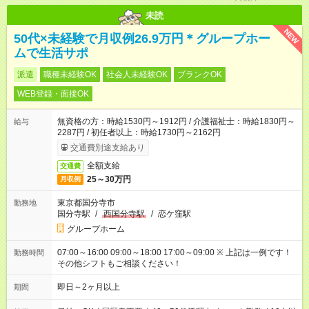
未読
NEW
50代×未経験で月収例26.9万円＊グループホー
ムで生活サポ
派遣
職種未経験OK
社会人未経験OK
ブランクOK
WEB登録・面接OK
無資格の方：時給1530円～1912円 / 介護福祉士：時給1830円～
給与
2287円 / 初任者以上：時給1730円～2162円
交通費別途支給あり
全額支給
交通費
25～30万円
月収例
東京都国分寺市
勤務地
国分寺駅
/
西国分寺駅
/
恋ケ窪駅
グループホーム
07:00～16:00 09:00～18:00 17:00～09:00 ※ 上記は一例です！
勤務時間
その他シフトもご相談ください！
即日～2ヶ月以上
期間