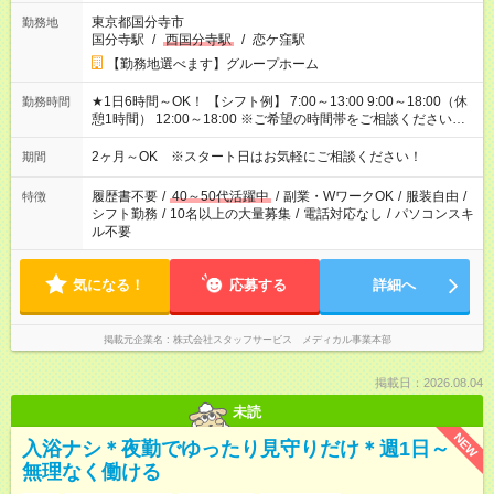
東京都国分寺市
勤務地
国分寺駅
/
西国分寺駅
/
恋ケ窪駅
【勤務地選べます】グループホーム
★1日6時間～OK！ 【シフト例】 7:00～13:00 9:00～18:00（休
勤務時間
憩1時間） 12:00～18:00 ※ご希望の時間帯をご相談ください。
※日勤、夜勤のみ、変則的な勤務等も相談OK！
2ヶ月～OK ※スタート日はお気軽にご相談ください！
期間
履歴書不要
/
40～50代活躍中
/
副業・WワークOK
/
服装自由
/
特徴
シフト勤務
/
10名以上の大量募集
/
電話対応なし
/
パソコンスキ
ル不要
気になる！
応募する
詳細へ
掲載元企業名
株式会社スタッフサービス メディカル事業本部
掲載日：2026.08.04
未読
NEW
入浴ナシ＊夜勤でゆったり見守りだけ＊週1日～
無理なく働ける