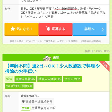
でも働けます！
短時間・短期間の就業はご案内が難しい場合があります
日払いOK
/
履歴書不要
/
40～50代活躍中
/
副業・Wワーク
特徴
OK
/
服装自由
/
シフト勤務
/
10名以上の大量募集
/
電話対応な
し
/
パソコンスキル不要
気になる！
応募する
詳細へ
掲載元企業名
マンパワーグループ株式会社 ケアサービス事業部 （医療福祉介護関連）
掲載日：2026.08.05
未読
NEW
【年齢不問】週2日～OK！少人数施設で料理や
掃除のお手伝い
派遣
職種未経験OK
社会人未経験OK
ブランクOK
WEB登録・面接OK
時給1550円～
給与
交通費別途支給あり
交通費規定内支給
交通費