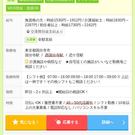
WEB登録・面接OK
無資格の方：時給1530円～1912円 / 介護福祉士：時給1830円～
給与
2287円 / 初任者以上：時給1730円～2162円
交通費別途支給あり
全額支給
交通費
東京都国分寺市
勤務地
国分寺駅
/
西国分寺駅
/
恋ケ窪駅
介護施設や病院など ★自宅近くの施設がいいなど勤務地ご
相談ください
【シフト例】 07:00～16:00 09:00～18:00 17:00～09:00 ※ 上記
勤務時間
は一例です！その他シフトもご相談ください！
即日～2ヶ月以上 ■開始日の相談OK！
期間
日払いOK
/
履歴書不要
/
40～50代活躍中
/
シフト勤務
/
10名以
特徴
上の大量募集
/
電話対応なし
/
パソコンスキル不要
気になる！
応募する
詳細へ