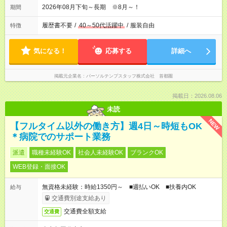
2026年08月下旬～長期 ※8月～！
期間
履歴書不要
/
40～50代活躍中
/
服装自由
特徴
気になる！
応募する
詳細へ
掲載元企業名
パーソルテンプスタッフ株式会社 首都圏
掲載日：2026.08.06
未読
NEW
【フルタイム以外の働き方】週4日～時短もOK
＊病院でのサポート業務
派遣
職種未経験OK
社会人未経験OK
ブランクOK
WEB登録・面接OK
無資格未経験：時給1350円～ ■週払いOK ■扶養内OK
給与
交通費別途支給あり
交通費全額支給
交通費