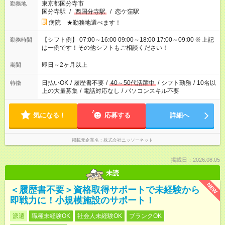
東京都国分寺市
勤務地
国分寺駅
/
西国分寺駅
/
恋ケ窪駅
病院 ★勤務地選べます！
【シフト例】 07:00～16:00 09:00～18:00 17:00～09:00 ※ 上記
勤務時間
は一例です！その他シフトもご相談ください！
即日～2ヶ月以上
期間
日払いOK
/
履歴書不要
/
40～50代活躍中
/
シフト勤務
/
10名以
特徴
上の大量募集
/
電話対応なし
/
パソコンスキル不要
気になる！
応募する
詳細へ
掲載元企業名
株式会社ニッソーネット
掲載日：2026.08.05
未読
NEW
＜履歴書不要＞資格取得サポートで未経験から
即戦力に！小規模施設のサポート！
派遣
職種未経験OK
社会人未経験OK
ブランクOK