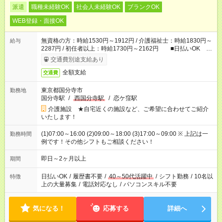
派遣
職種未経験OK
社会人未経験OK
ブランクOK
WEB登録・面接OK
無資格の方：時給1530円～1912円 / 介護福祉士：時給1830円～
給与
2287円 / 初任者以上：時給1730円～2162円 ■日払いOK ■
日収例：1万2240円（時給1530円×8h）
交通費別途支給あり
全額支給
交通費
東京都国分寺市
勤務地
国分寺駅
/
西国分寺駅
/
恋ケ窪駅
介護施設 ★自宅近くの施設など、ご希望に合わせてご紹介
いたします！
(1)07:00～16:00 (2)09:00～18:00 (3)17:00～09:00 ※ 上記は一
勤務時間
例です！その他シフトもご相談ください！
即日～2ヶ月以上
期間
日払いOK
/
履歴書不要
/
40～50代活躍中
/
シフト勤務
/
10名以
特徴
上の大量募集
/
電話対応なし
/
パソコンスキル不要
気になる！
応募する
詳細へ