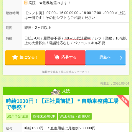
病院 ★勤務地選べます！
【シフト例】 07:00～16:00 09:00～18:00 17:00～09:00 ※ 上記
勤務時間
は一例です！その他シフトもご相談ください！
即日～2ヶ月以上
期間
日払いOK
/
履歴書不要
/
40～50代活躍中
/
シフト勤務
/
10名以
特徴
上の大量募集
/
電話対応なし
/
パソコンスキル不要
気になる！
応募する
詳細へ
掲載元企業名
株式会社ニッソーネット
掲載日：2026.08.04
未読
NEW
時給1630円！【正社員前提】＊自動車整備工場
で事務＊
紹介予定派遣
職種未経験OK
WEB登録・面接OK
時給1630円 ＊直雇用後は月給例:230000円
給与