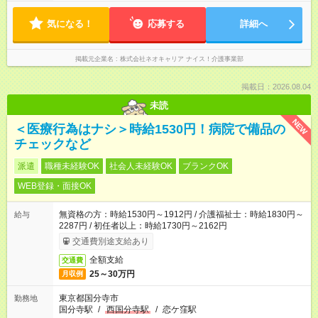
気になる！
応募する
詳細へ
掲載元企業名
株式会社ネオキャリア ナイス！介護事業部
掲載日：2026.08.04
未読
NEW
＜医療行為はナシ＞時給1530円！病院で備品の
チェックなど
派遣
職種未経験OK
社会人未経験OK
ブランクOK
WEB登録・面接OK
無資格の方：時給1530円～1912円 / 介護福祉士：時給1830円～
給与
2287円 / 初任者以上：時給1730円～2162円
交通費別途支給あり
全額支給
交通費
25～30万円
月収例
東京都国分寺市
勤務地
国分寺駅
/
西国分寺駅
/
恋ケ窪駅