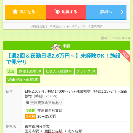
気になる！
応募する
詳細へ
掲載元企業名
株式会社ネオキャリア ナイス！介護事業部
掲載日：2026.08.04
未読
NEW
【週2回＆夜勤日収2.6万円～】未経験OK！施設
で見守り
派遣
職種未経験OK
社会人未経験OK
ブランクOK
WEB登録・面接OK
日収2.6万円：時給1400円×8h＋残業割増（時給1.25×8h）+深夜
給与
割増（時給0.25×5h）
交通費別途支給あり
交通費全額支給
交通費
20～25万円
月収例
東京都国分寺市
勤務地
国分寺駅
/
西国分寺駅
/
恋ケ窪駅