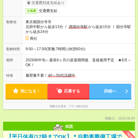
交通費別途支給あり
交通費支給
交通費
東京都国分寺市
勤務地
北府中駅から徒歩13分
/
西国分寺駅
から徒歩15分
/
国分寺駅
から徒歩24分
商社
9:00～17:00(実働:7時間) (休憩60分)
勤務時間
2026/8/中旬～最長6ヶ月の派遣期間後、直接雇用予定 ★8月～
期間
OK！
履歴書不要
/
40～50代活躍中
特徴
気になる！
応募する
詳細へ
掲載元企業名
アデコ株式会社
掲載日：2026.08.04
未読
NEW
【平日休有/17時までOK】＊自動車整備工場で