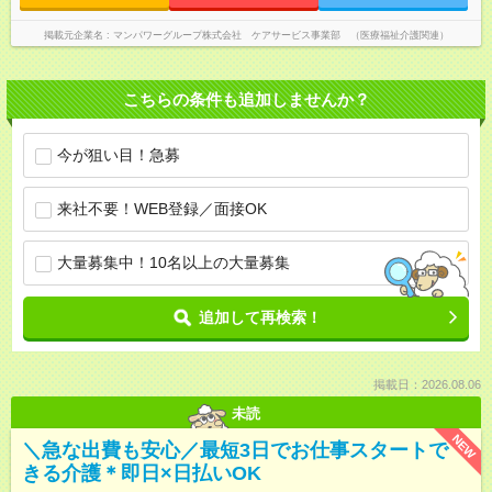
掲載元企業名
マンパワーグループ株式会社 ケアサービス事業部 （医療福祉介護関連）
こちらの条件も追加しませんか？
今が狙い目！急募
来社不要！WEB登録／面接OK
大量募集中！10名以上の大量募集
追加して再検索！
掲載日：2026.08.06
未読
NEW
＼急な出費も安心／最短3日でお仕事スタートで
きる介護＊即日×日払いOK