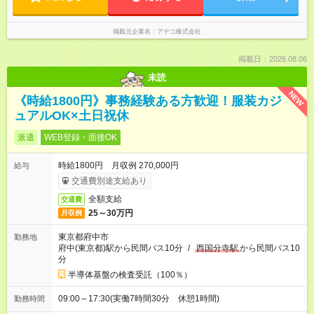
掲載元企業名
アデコ株式会社
掲載日：2026.08.06
未読
NEW
《時給1800円》事務経験ある方歓迎！服装カジ
ュアルOK×土日祝休
派遣
WEB登録・面接OK
時給1800円 月収例 270,000円
給与
交通費別途支給あり
全額支給
交通費
25～30万円
月収例
東京都府中市
勤務地
府中(東京都)駅から民間バス10分
/
西国分寺駅
から民間バス10
分
半導体基盤の検査受託（100％）
09:00～17:30(実働7時間30分 休憩1時間)
勤務時間