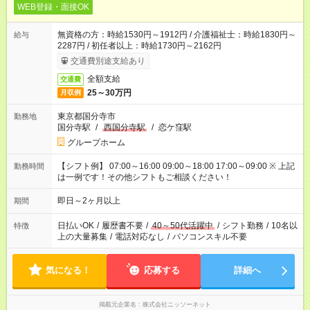
WEB登録・面接OK
無資格の方：時給1530円～1912円 / 介護福祉士：時給1830円～
給与
2287円 / 初任者以上：時給1730円～2162円
交通費別途支給あり
全額支給
交通費
25～30万円
月収例
東京都国分寺市
勤務地
国分寺駅
/
西国分寺駅
/
恋ケ窪駅
グループホーム
【シフト例】 07:00～16:00 09:00～18:00 17:00～09:00 ※ 上記
勤務時間
は一例です！その他シフトもご相談ください！
即日～2ヶ月以上
期間
日払いOK
/
履歴書不要
/
40～50代活躍中
/
シフト勤務
/
10名以
特徴
上の大量募集
/
電話対応なし
/
パソコンスキル不要
気になる！
応募する
詳細へ
掲載元企業名
株式会社ニッソーネット