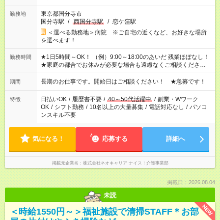
東京都国分寺市
勤務地
国分寺駅
/
西国分寺駅
/
恋ケ窪駅
＜選べる勤務地＞病院 ※ご自宅の近くなど、お好きな場所
を選べます！
★1日5時間～OK！ （例）9:00～18:00のあいだ 残業ほぼなし！
勤務時間
★家庭の都合でお休みが必要な場合も遠慮なくご相談ください。
※シフトはご希望に合わせて調整可能です。 その他、 ＊週4日・
1日7時間 ＊日勤のみ ＊土日休み ＊午前だけ・午後だけ ＊平日
長期のお仕事です。開始日はご相談ください！ ★急募です！
期間
のみ・土日のみ ＊Wワークや扶養内 など、いろんなシフトのお
仕事をご紹介できます！ 登録の際に、あなたのご希望をお聞か
日払いOK
/
履歴書不要
/
40～50代活躍中
/
副業・Wワーク
特徴
せください。
OK
/
シフト勤務
/
10名以上の大量募集
/
電話対応なし
/
パソコ
ンスキル不要
気になる！
応募する
詳細へ
掲載元企業名
株式会社ネオキャリア ナイス！介護事業部
掲載日：2026.08.04
未読
NEW
＜時給1550円～＞福祉施設で清掃STAFF＊お部