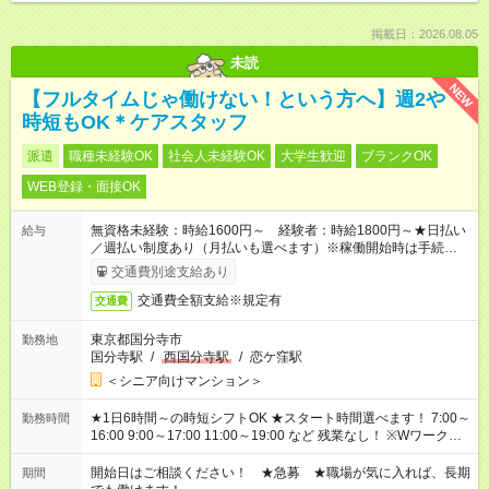
掲載日：2026.08.05
未読
NEW
【フルタイムじゃ働けない！という方へ】週2や
時短もOK＊ケアスタッフ
派遣
職種未経験OK
社会人未経験OK
大学生歓迎
ブランクOK
WEB登録・面接OK
無資格未経験：時給1600円～ 経験者：時給1800円～★日払い
給与
／週払い制度あり（月払いも選べます）※稼働開始時は手続き完
了次第のお支払いとなります。
交通費別途支給あり
交通費全額支給※規定有
交通費
東京都国分寺市
勤務地
国分寺駅
/
西国分寺駅
/
恋ケ窪駅
＜シニア向けマンション＞
★1日6時間～の時短シフトOK ★スタート時間選べます！ 7:00～
勤務時間
16:00 9:00～17:00 11:00～19:00 など 残業なし！ ※Wワークの
場合、他のお仕事と合わせ週40時間超の就業はご案内できませ
ん ※法令に基づき、週20時間以上勤務は社会保険への加入対象
開始日はご相談ください！ ★急募 ★職場が気に入れば、長期
期間
となります ※労働者派遣法（日雇い派遣の原則禁止）により、