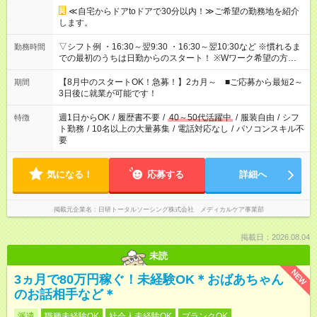
≪自宅からドアtoドアで30分以内！≫ご希望の勤務地を紹介
します。
▽シフト例 ・16:30～翌9:30 ・16:30～翌10:30など ※慣れるま
勤務時間
での最初のうちは日勤からのスタート！ ※Wワーク希望の方へ
今ご覧のお仕事で希望する勤務時間と、もう1つのお仕事の勤務
時間。 合計で週40時間を超える場合は応募できません。
【8月中のスタートOK！急募！】2カ月～ ■ご応募から最短2～
期間
3日後に就業が可能です！
週1日からOK
/
履歴書不要
/
40～50代活躍中
/
服装自由
/
シフ
特徴
ト勤務
/
10名以上の大量募集
/
電話対応なし
/
パソコンスキル不
要
気になる！
応募する
詳細へ
掲載元企業名
日研トータルソーシング株式会社 メディカルケア事業部
掲載日：2026.08.04
未読
NEW
3ヵ月で80万円稼ぐ！未経験OK＊おばあちゃん
のお話相手など＊
派遣
職種未経験OK
社会人未経験OK
ブランクOK