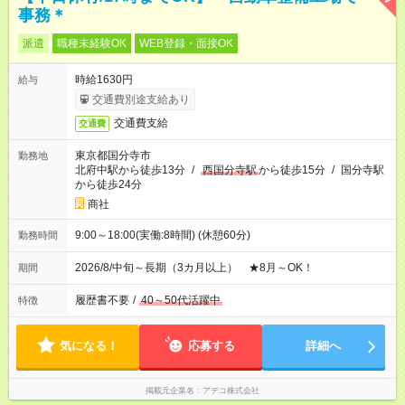
事務＊
派遣
職種未経験OK
WEB登録・面接OK
時給1630円
給与
交通費別途支給あり
交通費支給
交通費
東京都国分寺市
勤務地
北府中駅から徒歩13分
/
西国分寺駅
から徒歩15分
/
国分寺駅
から徒歩24分
商社
9:00～18:00(実働:8時間) (休憩60分)
勤務時間
2026/8/中旬～長期（3カ月以上） ★8月～OK！
期間
履歴書不要
/
40～50代活躍中
特徴
気になる！
応募する
詳細へ
掲載元企業名
アデコ株式会社