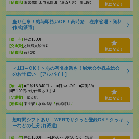
[勤務地]
東京都町田市原町田（最寄り駅：町田駅）
気になる！
座り仕事！給与即払いOK！高時給！在庫管理・資料
作成[派遣]
[給 与]
時給1500円
[交通費]
交通費支給有り
気になる！
[勤務地]
藤沢駅
＜1日～OK！＞あの有名企業も！展示会や株主総会
のお手伝い！[アルバイト]
[給 与]
■日給16,840円～ ■日払いOK ■実働3時
間5,120円のお仕事あります！
[交通費]
一部支給
気になる！
[勤務地]
東京駅
/
水道橋駅
/
有楽町駅
/
…
短時間シフトあり！WEBでサクッと登録OK＊クッキ
ーなどの仕分け[派遣]
[給 与]
時給1500円 ■日払い・週払いOK！(規定