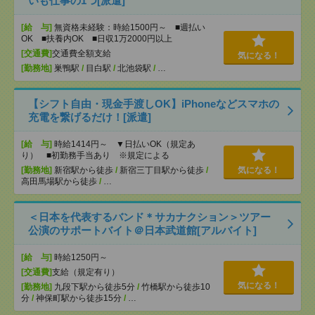
いも仕事の1つ[派遣]
[給 与]
無資格未経験：時給1500円～ ■週払い
OK ■扶養内OK ■日収1万2000円以上
[交通費]
交通費全額支給
気になる！
[勤務地]
巣鴨駅
/
目白駅
/
北池袋駅
/
…
【シフト自由・現金手渡しOK】iPhoneなどスマホの
充電を繋げるだけ！[派遣]
[給 与]
時給1414円～ ▼日払いOK（規定あ
り） ■初勤務手当あり ※規定による
[勤務地]
新宿駅から徒歩
/
新宿三丁目駅から徒歩
/
気になる！
高田馬場駅から徒歩
/
…
＜日本を代表するバンド＊サカナクション＞ツアー
公演のサポートバイト＠日本武道館[アルバイト]
[給 与]
時給1250円～
[交通費]
支給（規定有り）
気になる！
[勤務地]
九段下駅から徒歩5分
/
竹橋駅から徒歩10
分
/
神保町駅から徒歩15分
/
…