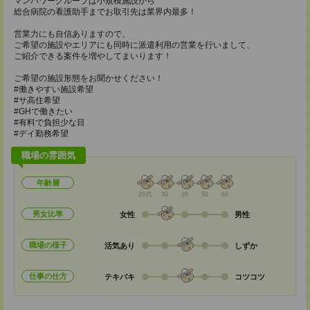
マンパワーグループは小規模施設から
総合病院の看護助手までお取引先は業界内最多！
営業力にも自信ありますので、
ご希望の施設やエリアにも同時に派遣利用の営業を行いまして、
ご紹介できる案件を増やしてまいります！
ご希望の施設形態をお聞かせください！
#働きやすい施設希望
#サ高住希望
#GHで働きたい
#有料で負担少な目
#デイ勤務希望
職場の雰囲気
年齢層
20代
30
40
50
60
男女比率
女性
男性
職場の様子
活気あり
しずか
仕事の仕方
テキパキ
コツコツ