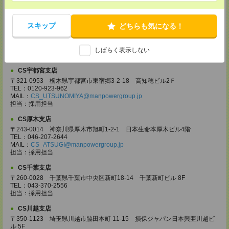
担当：採用担当
CS高崎支店
スキップ
どちらも気になる！
〒370-0831 群馬県高崎市あら町167 高崎第一生命ビルディング11Ｆ
TEL：027-320-6558
MAIL：
CS_TAKASAKI@manpowergroup.jp
しばらく表示しない
担当：採用担当
CS宇都宮支店
〒321-0953 栃木県宇都宮市東宿郷3-2-18 高知穂ビル2Ｆ
TEL：0120-923-962
MAIL：
CS_UTSUNOMIYA@manpowergroup.jp
担当：採用担当
CS厚木支店
〒243-0014 神奈川県厚木市旭町1-2-1 日本生命本厚木ビル4階
TEL：046-207-2644
MAIL：
CS_ATSUGI@manpowergroup.jp
担当：採用担当
CS千葉支店
〒260-0028 千葉県千葉市中央区新町18-14 千葉新町ビル 8F
TEL：043-370-2556
担当：採用担当
CS川越支店
〒350-1123 埼玉県川越市脇田本町 11-15 損保ジャパン日本興亜川越ビ
ル 5F