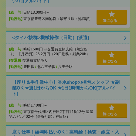
い/T1[アルバイト]
[給 与]
日給13,000円～
[勤務地]
東京都豊島区南池袋（最寄り駅：池袋駅）
気になる！
<タイパ抜群>機械操作（日勤）[派遣]
[給 与]
時給1500円 ※交通費全額支給（規定あ
り） 【月収例】26.2万円（20日勤務＋残業20h）
[交通費]
交通費支給あり
気になる！
[勤務地]
豊田駅
/
北八王子駅
/
八王子駅
【座り＆手作業中心】香水shopの梱包スタッフ ★副
業OK ★週1日からOK ★1日1時間からOK[アルバイ
ト]
[給 与]
時給1,400円～
[勤務地]
東京都千代田区内神田2丁目14番12号 星屋
気になる！
第六ビル402号（最寄り駅：神田駅）
座り仕事！給与即払いOK！高時給！検査・組立・入