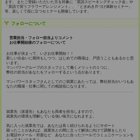
ます。 またご登録いただいた方を対象に「英語スピーキングチェック会」や
「英語で習うフラワーアレンジメント」、「ときめき片づけ体験セミナー」
等、楽しくて役に立つセミナーも開催しています。
フォローについて
営業担当・フォロー担当よりコメント
お仕事開始後のフォローについて
お仕事が決まって、いざお仕事開始！！
新しい出会いに期待もしつつ、はじめての職場は、戸惑うこともあるかと思
います。
マンパワーグループのスタッフとして働くメリットの１つに、
弊社の担当があなたをフォローするという点があります。
マンパワースタッフさんとしてのご就業にあたっては、弊社担当がいつもあ
なたの職場・仕事に関しての相談役になります。
就業先（派遣先）もあなたも両者を担当しますので、
就業先の環境も理解している強い味方になれますよ。
気に入った就業先では、あなたは長く続けられるようにサポート
困ったことがあれば、就業先との間に立って解決に向けて調整をしたり
お電話やメール・対面など あなたに合ったツールでコミュニケーションを
とってまいります！