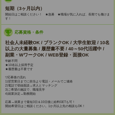
短期（3ヶ月以内）
開始日はご相談ください！ ★急募 ★職場が気に入れば、長期でも働けま
す！
応募資格・条件
社会人未経験OK / ブランクOK / 大学生歓迎 / 10名
以上の大量募集 / 履歴書不要 / 40～50代活躍中 /
副業・WワークOK / WEB登録・面接OK
年齢不問
★10名以上採用予定
★履歴書は不要です
▽応募後の流れ
1)翌営業日までに担当より電話・メールでご連絡
2)電話で登録面談→求人とマッチング
3)ご希望の施設で、職場見学
4)就業決定→勤務開始
応募→就業まで最短3日＆10日後に給料GETも可！
開始希望日はご相談ください。1か月以上先の相談もOK！