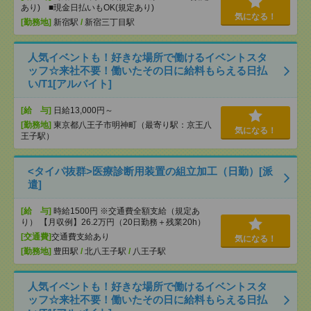
あり) ■現金日払いもOK(規定あり)
気になる！
[勤務地]
新宿駅
/
新宿三丁目駅
人気イベントも！好きな場所で働けるイベントスタ
ッフ☆来社不要！働いたその日に給料もらえる日払
い/T1[アルバイト]
[給 与]
日給13,000円～
[勤務地]
東京都八王子市明神町（最寄り駅：京王八
気になる！
王子駅）
<タイパ抜群>医療診断用装置の組立加工（日勤）[派
遣]
[給 与]
時給1500円 ※交通費全額支給（規定あ
り） 【月収例】26.2万円（20日勤務＋残業20h）
[交通費]
交通費支給あり
気になる！
[勤務地]
豊田駅
/
北八王子駅
/
八王子駅
人気イベントも！好きな場所で働けるイベントスタ
ッフ☆来社不要！働いたその日に給料もらえる日払