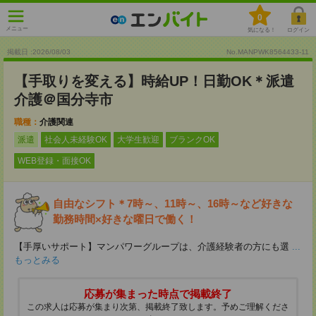
0
メニュー
気になる！
ログイン
掲載日 :2026
/
08
/
03
No.MANPWK8564433-11
【手取りを変える】時給UP！日勤OK＊派遣
介護＠国分寺市
職種：
介護関連
派遣
社会人未経験OK
大学生歓迎
ブランクOK
WEB登録・面接OK
自由なシフト＊7時～、11時～、16時～など好きな
勤務時間×好きな曜日で働く！
【手厚いサポート】マンパワーグループは、介護経験者の方にも選
...
もっとみる
応募が集まった時点で掲載終了
この求人は応募が集まり次第、掲載終了致します。予めご理解くださ