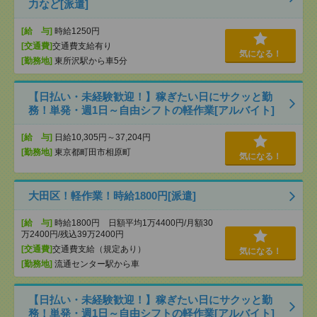
力など[派遣]
[給 与]
時給1250円
[交通費]
交通費支給有り
気になる！
[勤務地]
東所沢駅から車5分
【日払い・未経験歓迎！】稼ぎたい日にサクッと勤
務！単発・週1日～自由シフトの軽作業[アルバイト]
[給 与]
日給10,305円～37,204円
[勤務地]
東京都町田市相原町
気になる！
大田区！軽作業！時給1800円[派遣]
[給 与]
時給1800円 日額平均1万4400円/月額30
万2400円/残込39万2400円
[交通費]
交通費支給（規定あり）
気になる！
[勤務地]
流通センター駅から車
【日払い・未経験歓迎！】稼ぎたい日にサクッと勤
務！単発・週1日～自由シフトの軽作業[アルバイト]