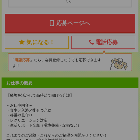
い。
応募ページへ
気になる！
電話応募
電話応募
なら、会員登録しなくても応募できます
よ！
お仕事の概要
【経験を活かして高時給で働ける介護】
～お仕事内容～
・食事／入浴／排せつ介助
・移乗や見守り
・レクリエーション対応
・生活サポート全般（環境整備・記録など）
これまでのご経験・これからのご希望をお聞かせください！