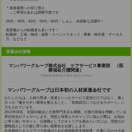
＊直接雇用への切り替え
→ご希望があれば調整可能です
20代・30代・40代・50代・60代・しゅふ・未経験も活躍中！
異業種からの転職者も多いです！
転職例：工場・物流・接客・イベントスタッフ・事務・軽作業・データ入
力 などなど
派遣会社情報
マンパワーグループ株式会社 ケアサービス事業部 （医
療福祉介護関連）
労働者派遣事業許可番号:派13-315642
マンパワーグループは日本初の人材派遣会社です
わたしたちは、人材の育成・派遣といったサービス提供だけではなく、働く
方々の『働きやすい環境を整えること』『長期就労につながるサポート』に
力を入れています。
2023年現在、全国34拠点に介護専門支店を展開。介護の現場を理解している
専任担当がフォローします。理想と現実とのギャップに悩んだ際は、お悩み
に寄り添いサポート。介護職としてのキャリアを積みたい方には、理想の介
護職員としての姿に寄り添い就業先をお探しします。
中長期的なキャリアパス形成のための資格取得支援制度、仕事に活かせる知