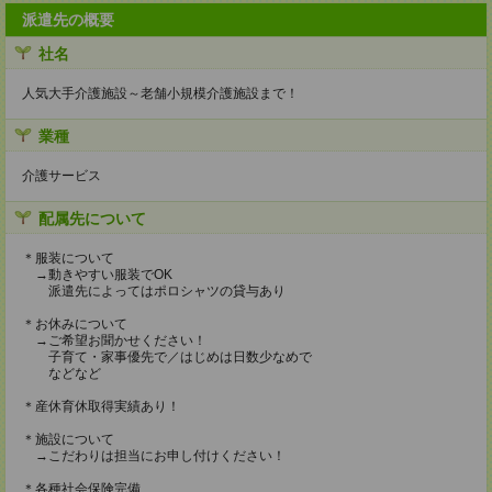
派遣先の概要
社名
人気大手介護施設～老舗小規模介護施設まで！
業種
介護サービス
配属先について
＊服装について
→動きやすい服装でOK
派遣先によってはポロシャツの貸与あり
＊お休みについて
→ご希望お聞かせください！
子育て・家事優先で／はじめは日数少なめで
などなど
＊産休育休取得実績あり！
＊施設について
→こだわりは担当にお申し付けください！
＊各種社会保険完備