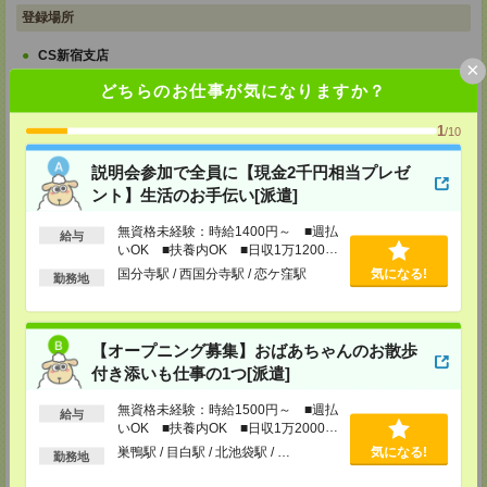
登録場所
CS新宿支店
×
〒163-1517
どちらのお仕事が気になりますか？
東京都新宿区西新宿 1-6-1 新宿エルタワー 17F
TEL：0120-659-458
MAIL：
CS_SHINJUKU@manpowergroup.jp
1
/10
担当：採用担当
説明会参加で全員に【現金2千円相当プレゼ
CS立川支店
ント】生活のお手伝い[派遣]
〒190-0012
東京都立川市曙町2-34-7 ファーレイーストビル 8F
TEL：0120-659-460
無資格未経験：時給1400円～ ■週払
給与
MAIL：
CS_TACHIKAWA@manpowergroup.jp
いOK ■扶養内OK ■日収1万1200円
担当：採用担当
以上
国分寺駅 / 西国分寺駅 / 恋ケ窪駅
気になる!
勤務地
CS横浜支店
〒220-8136
神奈川県横浜市西区みなとみらい 2-2-1 横浜ランドマークタワー36F
【オープニング募集】おばあちゃんのお散歩
TEL：0120-659-459
MAIL：
CS_YOKOHAMA@manpowergroup.jp
付き添いも仕事の1つ[派遣]
担当：採用担当
無資格未経験：時給1500円～ ■週払
CS大宮支店
給与
いOK ■扶養内OK ■日収1万2000円
〒330-0854 埼玉県さいたま市大宮区桜木町 1-10-16 シーノ大宮ノース
以上
巣鴨駅 / 目白駅 / 北池袋駅 / …
気になる!
ウイング 9階
勤務地
TEL：0120-769-355
MAIL：
CS_OMIYA@manpowergroup.jp