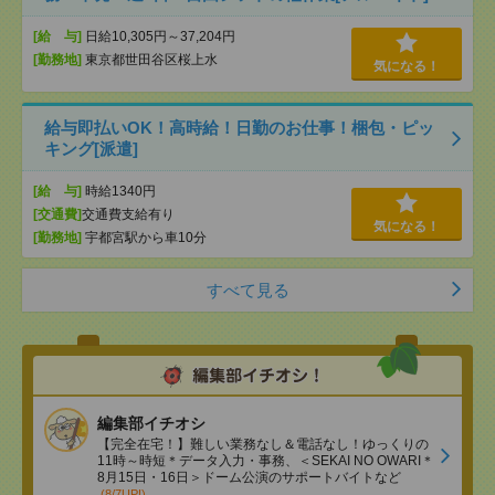
[給 与]
日給10,305円～37,204円
[勤務地]
東京都世田谷区桜上水
気になる！
給与即払いOK！高時給！日勤のお仕事！梱包・ピッ
キング[派遣]
[給 与]
時給1340円
[交通費]
交通費支給有り
気になる！
[勤務地]
宇都宮駅から車10分
すべて見る
編集部イチオシ
【完全在宅！】難しい業務なし＆電話なし！ゆっくりの
11時～時短＊データ入力・事務、＜SEKAI NO OWARI＊
8月15日・16日＞ドーム公演のサポートバイトなど
(8/7UP!)