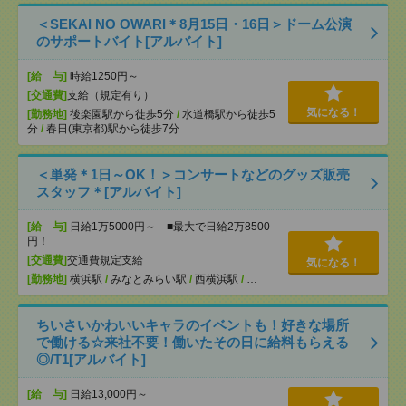
＜SEKAI NO OWARI＊8月15日・16日＞ドーム公演
のサポートバイト[アルバイト]
[給 与]
時給1250円～
[交通費]
支給（規定有り）
気になる！
[勤務地]
後楽園駅から徒歩5分
/
水道橋駅から徒歩5
分
/
春日(東京都)駅から徒歩7分
＜単発＊1日～OK！＞コンサートなどのグッズ販売
スタッフ＊[アルバイト]
[給 与]
日給1万5000円～ ■最大で日給2万8500
円！
[交通費]
交通費規定支給
気になる！
[勤務地]
横浜駅
/
みなとみらい駅
/
西横浜駅
/
…
ちいさいかわいいキャラのイベントも！好きな場所
で働ける☆来社不要！働いたその日に給料もらえる
◎/T1[アルバイト]
[給 与]
日給13,000円～