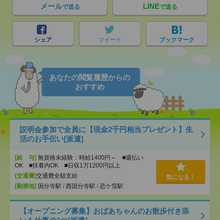
メール
LINE
で送る
で送る
シェア
ツイート
ブックマーク
あなたの閲覧履歴からの
おすすめ
説明会参加で全員に【現金2千円相当プレゼント】生
活のお手伝い[派遣]
[給 与]
無資格未経験：時給1400円～ ■週払い
OK ■扶養内OK ■日収1万1200円以上
[交通費]
交通費全額支給
気になる！
[勤務地]
国分寺駅
/
西国分寺駅
/
恋ケ窪駅
【オープニング募集】おばあちゃんのお散歩付き添