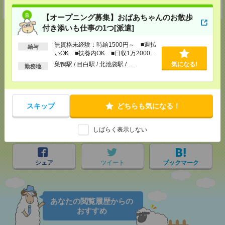
受付可能日時：9:30-19:00 ※電話受付時間⇒9:30-21:00
【オープニング募集】おばあちゃんのお散歩
付き添いも仕事の1つ[派遣]
無資格未経験：時給1500円～ ■週払
給与
いOK ■扶養内OK ■日収1万2000円
応募ページへ
以上
巣鴨駅 / 目白駅 / 北池袋駅 / …
気になる!
勤務地
気になる！
スキップ
どちらも気になる！
メール
LINE
で送る
で送る
しばらく表示しない
シェア
ツイート
ブックマーク
あなたの閲覧履歴からの
おすすめ