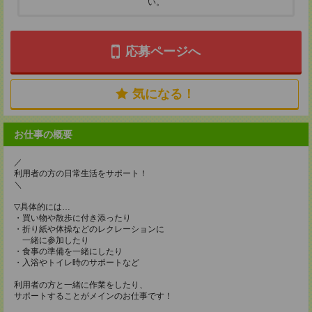
い。
応募ページへ
気になる！
お仕事の概要
／
利用者の方の日常生活をサポート！
＼
▽具体的には…
・買い物や散歩に付き添ったり
・折り紙や体操などのレクレーションに
一緒に参加したり
・食事の準備を一緒にしたり
・入浴やトイレ時のサポートなど
利用者の方と一緒に作業をしたり、
サポートすることがメインのお仕事です！