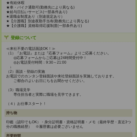
★有給休暇
★車・バイク通勤可(勤務先により異なる)
★給与日払いサービス(一部条件あり)
★退職金制度あり（別途規定あり）
★【介護職】別途夜勤手当有(勤務先により異なる)
★【介護職】資格取得応援制度(一部条件あり)
登録について
≪来社不要の電話面談OK！≫
（1）『お電話』または『応募フォーム』よりご応募ください。
◎応募フォームからご応募は24時間受付中！
◎お電話受付時間：9:30～21:00
↓
（2）面談・登録の実施
お電話でのカンタン登録面談や来社登録面談を実施しております。
ご都合のよいお日にちをお聞かせください。
（3）職場見学
専任担当者と実際に職場を見学できます。
（４）お仕事スタート！
持ち物
印鑑（認印でもOK）・身分証明書・資格証明書・メモ（最終学歴・直近3つ
分の職務経歴） ※履歴書は必要ございません
所要時間