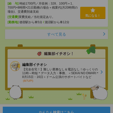
[給 与]
時給1700円／月収例：328、100円＝1、
700円×8時間×21日勤務の場合＋残業代(月20時間の
場合)、交通費別途支給
気になる！
[交通費]
実費支給／当社規定あり。
[勤務地]
徳宿駅から車5分
/
涸沼駅から車12分
すべて見る
編集部イチオシ
【完全在宅！】難しい業務なし＆電話なし！ゆっくりの
11時～時短＊データ入力・事務、＜SEKAI NO OWARI＊
8月15日・16日＞ドーム公演のサポートバイトなど
(8/7UP!)
かんたん検索はこちら