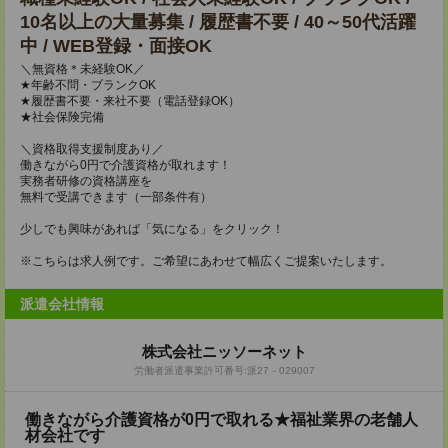
10名以上の大量募集 / 履歴書不要 / 40～50代活躍
中 / WEB登録・面接OK
＼無資格＊未経験OK／
★年齢不問・ブランクOK
★履歴書不要・来社不要（電話登録OK）
★社会保険完備
＼資格取得支援制度あり／
働きながら0円で介護資格が取れます！
実務者研修の資格講座を
無料で受講できます（一部条件有）
少しでも興味があれば「気になる」をクリック！
※こちらは求人例です。ご希望にあわせて幅広くご提案いたします。
派遣会社情報
株式会社ニッソーネット
労働者派遣事業許可番号:派27－029007
働きながら介護資格が0円で取れる★福祉業界の老舗人
材会社です