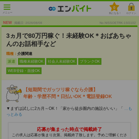
0
メニュー
気になる！
ログイン
NEW
掲載日 :2026
/
08
/
08
No.NISSOETRK-1SG102
3ヵ月で80万円稼ぐ！未経験OK＊おばあちゃ
んのお話相手など
職種：
介護関連
派遣
職種未経験OK
社会人未経験OK
ブランクOK
WEB登録・面接OK
【短期間でガッツリ稼ぐなら介護】
年齢・学歴不問＊日払いOK＊電話登録OK
▼まずは試しに2カ月～OK！「家から徒歩圏内の施設がいい」「
...も
っとみる
応募が集まった時点で掲載終了
この求人は応募が集まり次第、掲載終了致します。予めご理解くださ