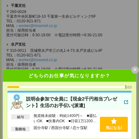
千葉支社
〒260-0028
千葉市中央区新町18-10 千葉第一生命ビルディング6F
TEL：0120-921-871
MAIL：
worker@nissonet.co.jp
担当：採用担当者
受付可能日時：9:30-19:00 ※電話受付時間⇒9:30-21:00
水戸支社
〒310-0011 茨城県水戸市三の丸1-4-73 水戸京成ビル4F
TEL：0120-921-871
MAIL：
worker@nissonet.co.jp
担当：採用担当者
×
受付可能日時：9:30-19:00 ※電話受付時間⇒9:30-21:00
どちらのお仕事が気になりますか？
宇都宮支社
〒320-0811 栃木県宇都宮市大通り1-2-11 フコク生命ビル4F
1
/10
TEL：0120-921-871
MAIL：
worker@nissonet.co.jp
説明会参加で全員に【現金2千円相当プレゼ
担当：採用担当者
受付可能日時：9:30-19:00 ※電話受付時間⇒9:30-21:00
ント】生活のお手伝い[派遣]
高崎支社
無資格未経験：時給1400円～ ■週払
給与
埼玉県さいたま市大宮区仲町2-23-2 大宮仲町センタービル3F（さいたま
いOK ■扶養内OK ■日収1万1200円
支社内）
以上
国分寺駅 / 西国分寺駅 / 恋ケ窪駅
気になる!
TEL：0120-921-871
勤務地
MAIL：
worker@nissonet.co.jp
担当：採用担当者