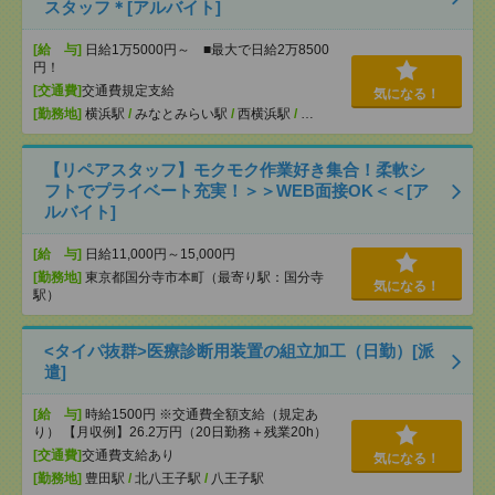
スタッフ＊[アルバイト]
[給 与]
日給1万5000円～ ■最大で日給2万8500
円！
[交通費]
交通費規定支給
気になる！
[勤務地]
横浜駅
/
みなとみらい駅
/
西横浜駅
/
…
【リペアスタッフ】モクモク作業好き集合！柔軟シ
フトでプライベート充実！＞＞WEB面接OK＜＜[ア
ルバイト]
[給 与]
日給11,000円～15,000円
[勤務地]
東京都国分寺市本町（最寄り駅：国分寺
気になる！
駅）
<タイパ抜群>医療診断用装置の組立加工（日勤）[派
遣]
[給 与]
時給1500円 ※交通費全額支給（規定あ
り） 【月収例】26.2万円（20日勤務＋残業20h）
[交通費]
交通費支給あり
気になる！
[勤務地]
豊田駅
/
北八王子駅
/
八王子駅