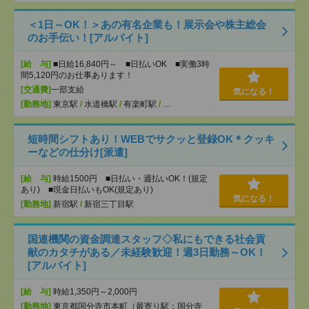
＜1日～OK！＞あの有名企業も！展示会や株主総会
のお手伝い！[アルバイト]
[給 与]
■日給16,840円～ ■日払いOK ■実働3時
間5,120円のお仕事あります！
[交通費]
一部支給
気になる！
[勤務地]
東京駅
/
水道橋駅
/
有楽町駅
/
…
短時間シフトあり！WEBでサクッと登録OK＊クッキ
ーなどの仕分け[派遣]
[給 与]
時給1500円 ■日払い・週払いOK！(規定
あり) ■現金日払いもOK(規定あり)
気になる！
[勤務地]
新宿駅
/
新宿三丁目駅
国連機関の資金調達スタッフ◇私にもできる社会貢
献のカタチがある／未経験歓迎！週3日勤務～OK！
[アルバイト]
[給 与]
時給1,350円～2,000円
[勤務地]
東京都国分寺市本町（最寄り駅：国分寺