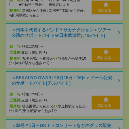
[給 与]
時給1414円～ ▼日払いOK（規定あ
り） ■初勤務手当あり ※規定による
[勤務地]
新宿駅から徒歩
/
新宿三丁目駅から徒歩
/
気になる！
高田馬場駅から徒歩
/
…
＜日本を代表するバンド＊サカナクション＞ツアー
公演のサポートバイト＠日本武道館[アルバイト]
[給 与]
時給1250円～
[交通費]
支給（規定有り）
気になる！
[勤務地]
九段下駅から徒歩5分
/
竹橋駅から徒歩10
分
/
神保町駅から徒歩15分
/
…
＜SEKAI NO OWARI＊8月15日・16日＞ドーム公演
のサポートバイト[アルバイト]
[給 与]
時給1250円～
[交通費]
支給（規定有り）
気になる！
[勤務地]
後楽園駅から徒歩5分
/
水道橋駅から徒歩5
分
/
春日(東京都)駅から徒歩7分
＜単発＊1日～OK！＞コンサートなどのグッズ販売