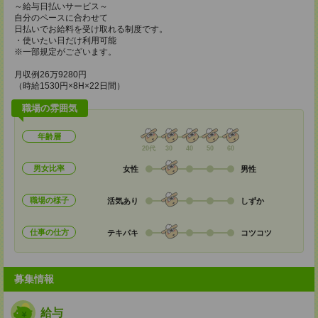
～給与日払いサービス～
自分のペースに合わせて
日払いでお給料を受け取れる制度です。
・使いたい日だけ利用可能
※一部規定がございます。
月収例26万9280円
（時給1530円×8H×22日間）
職場の雰囲気
年齢層
20代
30
40
50
60
男女比率
女性
男性
職場の様子
活気あり
しずか
仕事の仕方
テキパキ
コツコツ
募集情報
給与