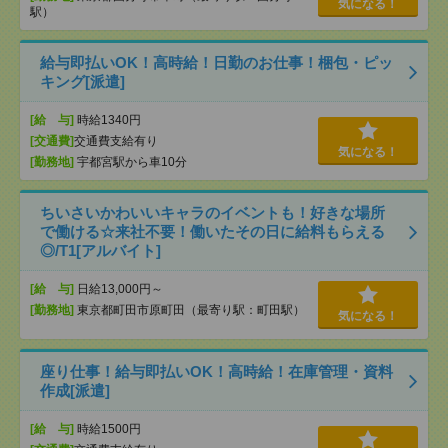
気になる！
駅）
給与即払いOK！高時給！日勤のお仕事！梱包・ピッ
キング[派遣]
[給 与]
時給1340円
[交通費]
交通費支給有り
気になる！
[勤務地]
宇都宮駅から車10分
ちいさいかわいいキャラのイベントも！好きな場所
で働ける☆来社不要！働いたその日に給料もらえる
◎/T1[アルバイト]
[給 与]
日給13,000円～
[勤務地]
東京都町田市原町田（最寄り駅：町田駅）
気になる！
座り仕事！給与即払いOK！高時給！在庫管理・資料
作成[派遣]
[給 与]
時給1500円