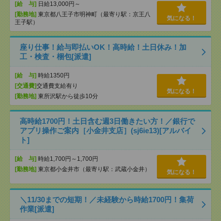
[給 与]
日給13,000円～
[勤務地]
東京都八王子市明神町（最寄り駅：京王八
気になる！
王子駅）
座り仕事！給与即払いOK！高時給！土日休み！加
工・検査・梱包[派遣]
[給 与]
時給1350円
[交通費]
交通費支給有り
気になる！
[勤務地]
東所沢駅から徒歩10分
高時給1700円！土日含む週3日働きたい方！／銀行で
アプリ操作ご案内［小金井支店］(sj6ie13)[アルバイ
ト]
[給 与]
時給1,700円～1,700円
[勤務地]
東京都小金井市（最寄り駅：武蔵小金井）
気になる！
＼11/30までの短期！／未経験から時給1700円！集荷
作業[派遣]