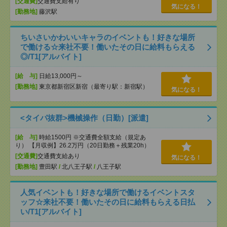
[交通費]
交通費支給有り
気になる！
[勤務地]
藤沢駅
ちいさいかわいいキャラのイベントも！好きな場所
で働ける☆来社不要！働いたその日に給料もらえる
◎/T1[アルバイト]
[給 与]
日給13,000円～
[勤務地]
東京都新宿区新宿（最寄り駅：新宿駅）
気になる！
<タイパ抜群>機械操作（日勤）[派遣]
[給 与]
時給1500円 ※交通費全額支給（規定あ
り） 【月収例】26.2万円（20日勤務＋残業20h）
[交通費]
交通費支給あり
気になる！
[勤務地]
豊田駅
/
北八王子駅
/
八王子駅
人気イベントも！好きな場所で働けるイベントスタ
ッフ☆来社不要！働いたその日に給料もらえる日払
い/T1[アルバイト]