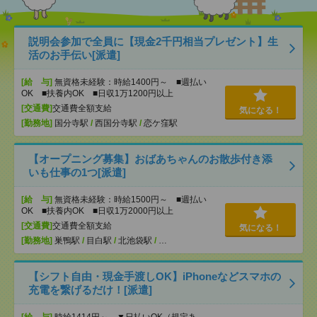
説明会参加で全員に【現金2千円相当プレゼント】生
活のお手伝い[派遣]
[給 与]
無資格未経験：時給1400円～ ■週払い
OK ■扶養内OK ■日収1万1200円以上
[交通費]
交通費全額支給
気になる！
[勤務地]
国分寺駅
/
西国分寺駅
/
恋ケ窪駅
【オープニング募集】おばあちゃんのお散歩付き添
いも仕事の1つ[派遣]
[給 与]
無資格未経験：時給1500円～ ■週払い
OK ■扶養内OK ■日収1万2000円以上
[交通費]
交通費全額支給
気になる！
[勤務地]
巣鴨駅
/
目白駅
/
北池袋駅
/
…
【シフト自由・現金手渡しOK】iPhoneなどスマホの
充電を繋げるだけ！[派遣]