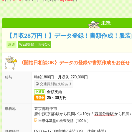
未読
【月収28万円！】データ登録！書類作成！服装
派遣
WEB登録・面接OK
《開始日相談OK》データの登録や書類作成をお任せ
時給1800円 月収例 270,000円
給与
交通費別途支給あり
全額支給
交通費
25～30万円
月収例
東京都府中市
勤務地
府中(東京都)駅から民間バス10分
/
西国分寺駅
から民間バ
半導体基盤の検査受託（100％）
09:00～17:30(実働7時間30分 休憩1時間)
勤務時間