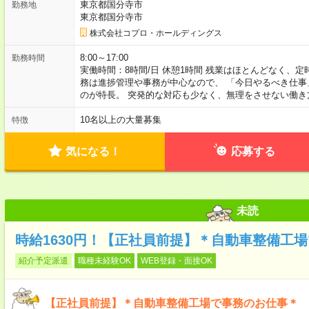
東京都国分寺市
勤務地
東京都国分寺市
株式会社コプロ・ホールディングス
8:00～17:00
勤務時間
実働時間：8時間/日 休憩1時間 残業はほとんどなく、
務は進捗管理や事務が中心なので、 「今日やるべき仕
のが特長。 突発的な対応も少なく、無理をさせない働き
10名以上の大量募集
特徴
気になる！
応募する
未読
時給1630円！【正社員前提】＊自動車整備工
紹介予定派遣
職種未経験OK
WEB登録・面接OK
【正社員前提】＊自動車整備工場で事務のお仕事＊