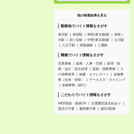
他の検索結果を見る
勤務地でバイト情報をさがす
東京駅
新宿駅
神田(東京都)駅
御茶ノ
水駅
四ツ谷駅
中野(東京都)駅
立川駅
八王子駅
西船橋駅
三鷹駅
職種でバイト情報をさがす
営業事務
総務・人事・労務
経理・財
務・会計・英文経理
貿易・国際事務
そ
の他事務系
秘書・セクレタリー
金融事
務（生保・損保）
データ入力・タイピング
金融事務（銀行）
こだわりでバイト情報をさがす
WEB登録・面接OK
交通費別途支給あり
英語力不要
履歴書不要
週5日勤務