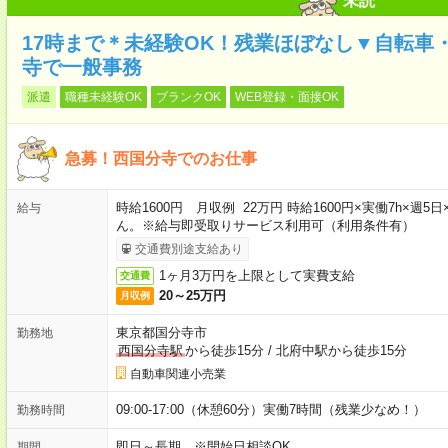
未読
17時まで＊未経験OK！残業ほぼなし▼自転車
寺で一般事務
派遣
職種未経験OK
ブランクOK
WEB登録・面接OK
急募！西国分寺でのお仕事
時給1600円 月収例 22万円 時給1600円×実働7h×
給与
ん。※給与即受取りサービス利用可（利用条件有）
交通費別途支給あり
1ヶ月3万円を上限として実費支給
交通費
20～25万円
月収例
東京都国分寺市
勤務地
西国分寺駅
から徒歩15分
/
北府中駅から徒歩15分
自動車関連小売業
09:00-17:00（休憩60分）実働7時間（残業少なめ！）
勤務時間
即日～長期 ※開始日相談OK
期間