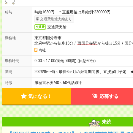
時給1630円 ＊直雇用後は月給例:230000円
給与
交通費別途支給あり
交通費支給
交通費
東京都国分寺市
勤務地
北府中駅から徒歩13分
/
西国分寺駅
から徒歩15分
/
国分
商社
9:00～17:00(実働:7時間) (休憩60分)
勤務時間
2026/8/中旬～最長6ヶ月の派遣期間後、直接雇用予定 
期間
履歴書不要
/
40～50代活躍中
特徴
気になる！
応募する
未読