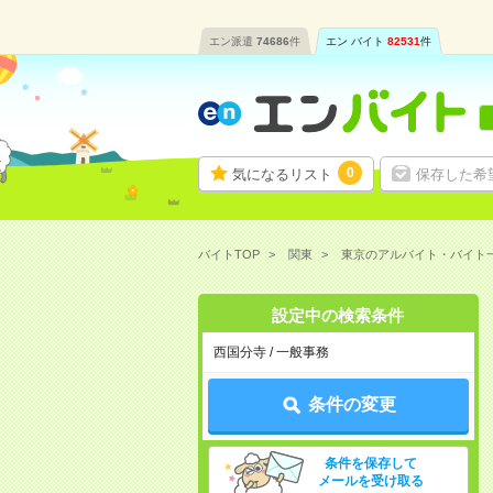
エン派遣
74686
件
エン バイト
82531
件
0
気になるリスト
保存した希
バイトTOP
関東
東京のアルバイト・バイト
設定中の検索条件
西国分寺 / 一般事務
条件の変更
条件を保存して
メールを受け取る