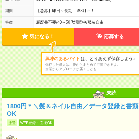
【急募】即日～長期 ※8月～！
期間
履歴書不要
/
40～50代活躍中
/
服装自由
特徴
気になる！
応募する
興味のあるバイト
は、とりあえず保存しよう♪
保存した求人は、後からまとめて応募できるよ。
企業からアプローチが届くことも！
未読
1800円＊＼髪＆ネイル自由／データ登録と書
OK
派遣
WEB登録・面接OK