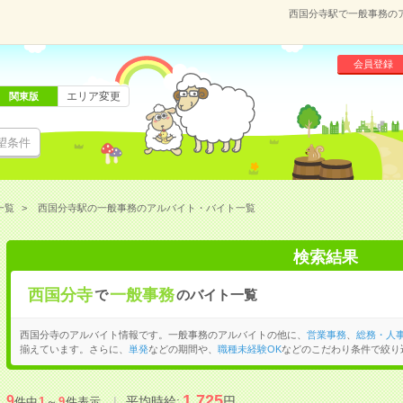
西国分寺駅で一般事務の
会員登録
エリア変更
関東版
望条件
一覧
西国分寺駅の一般事務のアルバイト・バイト一覧
検索結果
西国分寺
一般事務
で
のバイト一覧
西国分寺のアルバイト情報です。一般事務のアルバイトの他に、
営業事務
、
総務・人
揃えています。さらに、
単発
などの期間や、
職種未経験OK
などのこだわり条件で絞り
1,725
9
平均時給:
円
件中
1
～
9
件表示