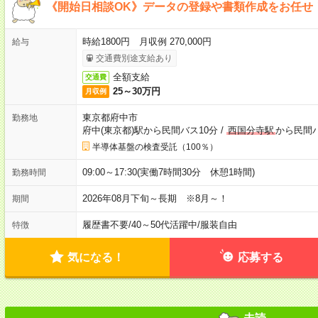
《開始日相談OK》データの登録や書類作成をお任せ
時給1800円 月収例 270,000円
給与
交通費別途支給あり
全額支給
交通費
25～30万円
月収例
東京都府中市
勤務地
府中(東京都)駅から民間バス10分
/
西国分寺駅
から民間バ
半導体基盤の検査受託（100％）
09:00～17:30(実働7時間30分 休憩1時間)
勤務時間
2026年08月下旬～長期 ※8月～！
期間
履歴書不要
/
40～50代活躍中
/
服装自由
特徴
気になる！
応募する