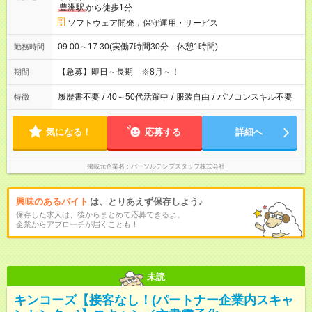
豊洲駅
から徒歩1分
ソフトウェア開発，保守運用・サービス
09:00～17:30(実働7時間30分 休憩1時間)
勤務時間
【急募】即日～長期 ※8月～！
期間
履歴書不要
/
40～50代活躍中
/
服装自由
/
パソコンスキル不要
特徴
気になる！
応募する
詳細へ
掲載元企業名
パーソルテンプスタッフ株式会社
興味のあるバイト
は、とりあえず保存しよう♪
保存した求人は、後からまとめて応募できるよ。
企業からアプローチが届くことも！
未読
キンコーズ【接客なし！(パートナー企業内スキャ