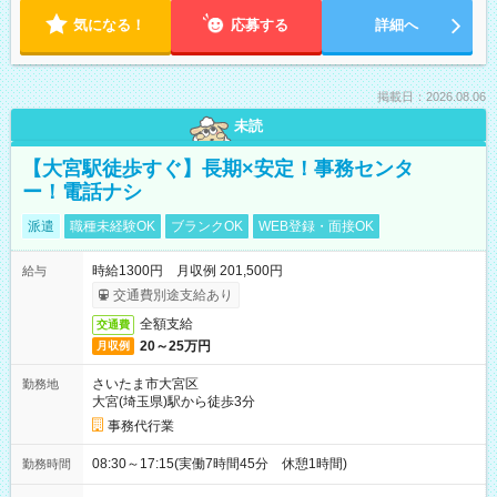
気になる！
応募する
詳細へ
掲載日：2026.08.06
未読
【大宮駅徒歩すぐ】長期×安定！事務センタ
ー！電話ナシ
派遣
職種未経験OK
ブランクOK
WEB登録・面接OK
時給1300円 月収例 201,500円
給与
交通費別途支給あり
全額支給
交通費
20～25万円
月収例
さいたま市大宮区
勤務地
大宮(埼玉県)駅から徒歩3分
事務代行業
08:30～17:15(実働7時間45分 休憩1時間)
勤務時間