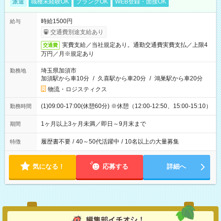
派遣
職種未経験OK
ブランクOK
WEB登録・面接OK
時給1500円
給与
交通費別途支給あり
実費支給／当社規定あり。通勤交通費実費支払／上限4
交通費
万円／月※規定あり
埼玉県加須市
勤務地
加須駅から車10分
/
久喜駅から車20分
/
鴻巣駅から車20分
物流・ロジスティクス
(1)09:00-17:00(休憩60分) ※休憩（12:00-12:50、15:00-15:10）
勤務時間
1ヶ月以上3ヶ月未満／即日～9月末まで
期間
履歴書不要
/
40～50代活躍中
/
10名以上の大量募集
特徴
気になる！
応募する
詳細へ