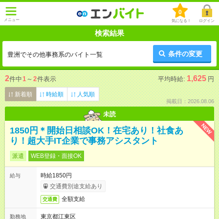
0
メニュー
気になる！
ログイン
検索結果
条件の変更
豊洲でその他事務系のバイト一覧
2
1,625
件中
1
～
2
件表示
平均時給:
円
新着順
時給順
人気順
掲載日：2026.08.06
未読
NEW
1850円＊開始日相談OK！在宅あり！社食あ
り！超大手IT企業で事務アシスタント
派遣
WEB登録・面接OK
時給1850円
給与
交通費別途支給あり
全額支給
交通費
東京都江東区
勤務地