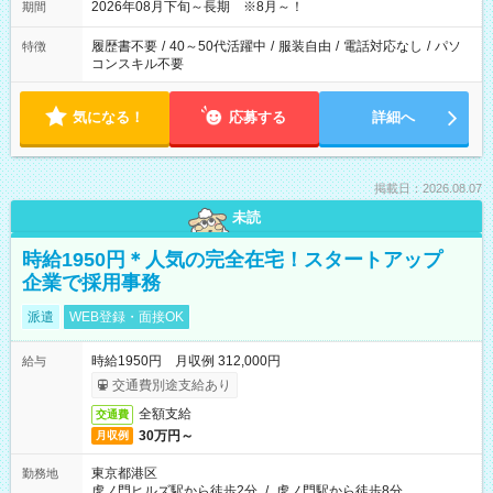
2026年08月下旬～長期 ※8月～！
期間
履歴書不要
/
40～50代活躍中
/
服装自由
/
電話対応なし
/
パソ
特徴
コンスキル不要
気になる！
応募する
詳細へ
掲載日：2026.08.07
未読
時給1950円＊人気の完全在宅！スタートアップ
企業で採用事務
派遣
WEB登録・面接OK
時給1950円 月収例 312,000円
給与
交通費別途支給あり
全額支給
交通費
30万円～
月収例
東京都港区
勤務地
虎ノ門ヒルズ駅から徒歩2分
/
虎ノ門駅から徒歩8分