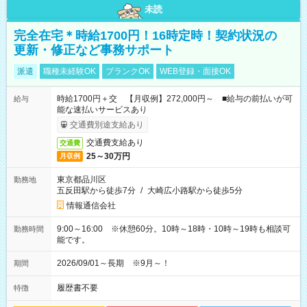
未読
完全在宅＊時給1700円！16時定時！契約状況の
更新・修正など事務サポート
派遣
職種未経験OK
ブランクOK
WEB登録・面接OK
時給1700円＋交 【月収例】272,000円～ ■給与の前払いが可
給与
能な速払いサービスあり
交通費別途支給あり
交通費支給あり
交通費
25～30万円
月収例
東京都品川区
勤務地
五反田駅から徒歩7分
/
大崎広小路駅から徒歩5分
情報通信会社
9:00～16:00 ※休憩60分。10時～18時・10時～19時も相談可
勤務時間
能です。
2026/09/01～長期 ※9月～！
期間
履歴書不要
特徴