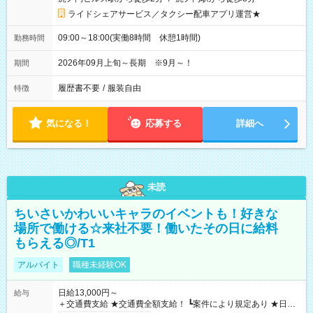
ライドシェアサービス／タクシー配車アプリ運営★
09:00～18:00(実働8時間 休憩1時間)
勤務時間
2026年09月上旬～長期 ※9月～！
期間
履歴書不要
/
服装自由
特徴
気になる！
応募する
詳細へ
未読
ちいさいかわいいキャラのイベントも！好きな
場所で働ける☆来社不要！働いたその日に給料
もらえる◎/T1
アルバイト
職種未経験OK
日給13,000円～
給与
＋交通費支給 ★交通費全額支給！ ┗案件により規定あり ★日払