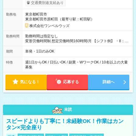
いOK！（規定あり） ┗働いたその日に現金GET♪ お仕事後はコ
交通費別途支給あり
ンビニATMから 日払い分を引き落とせます！ 【試用期間】試
用期間なし
東京都町田市
勤務地
東京都町田市原町田（最寄り駅：町田駅）
株式会社ワンベルウッズ
勤務時間は指定なし
勤務時間
変形労働時間制 想定労働時間160時間/月 【シフト例】 ・8：00
～21：00
単発・1日のみOK
期間
週1日からOK / 日払いOK / 副業・WワークOK / 10名以上の大量
特徴
募集
気になる！
応募する
詳細へ
未読
スピードよりも丁寧に！未経験OK！作業はカン
タン×完全座り