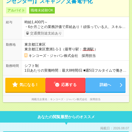
ンセンター)】スキャン／文書電子化
アルバイト
職種未経験OK
時給1,400円～
給与
・6か月ごとの業務評価で昇給あり！頑張っている人、スキルが
ある人にしっかり応えます！ ・経験に応じて早ければ入社2か月
交通費別途支給あり
後に時給が上がる可能性もあります。 【試用期間】試用期間あ
り 試用期間の長さ：2ヶ月 雇用形態、給与は本採用時と同じで
東京都江東区
勤務地
す。
東京都江東区豊洲1-1-1（最寄り駅：
豊洲駅
）
キンコーズ・ジャパン株式会社 採用担当
シフト制
勤務時間
1日あたりの実働時間：最大8時間/日 ■週5日フルタイムで働きた
い方大歓迎！ ■9時00分～18時00分 シフト制 ■1日8時間、週4日
からOK
気になる！
応募する
詳細へ
掲載元企業名
キンコーズ・ジャパン株式会社 採用担当
あなたの閲覧履歴からのオススメ
掲載日：2026.08.07