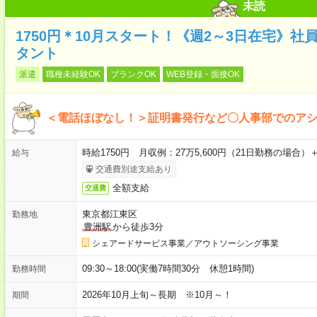
未読
1750円＊10月スタート！《週2～3日在宅》
タント
派遣
職種未経験OK
ブランクOK
WEB登録・面接OK
＜電話ほぼなし！＞証明書発行など〇人事部でのア
時給1750円 月収例：27万5,600円（21日勤務の場合）
給与
交通費別途支給あり
全額支給
交通費
東京都江東区
勤務地
豊洲駅
から徒歩3分
シェアードサービス事業／アウトソーシング事業
09:30～18:00(実働7時間30分 休憩1時間)
勤務時間
2026年10月上旬～長期 ※10月～！
期間