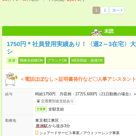
1
2
次へ
未読
1750円＊社員登用実績あり！〈週2～3在宅〉
シ
派遣
職種未経験OK
ブランクOK
WEB登録・面接OK
＜電話ほぼなし＞証明書発行など〇人事アシスタン
時給1750円 月収例：27万5,600円（21日勤務の場合）
給与
交通費別途支給あり
全額支給
交通費
東京都江東区
勤務地
豊洲駅
から徒歩3分
シェアードサービス事業／アウトソーシング事業