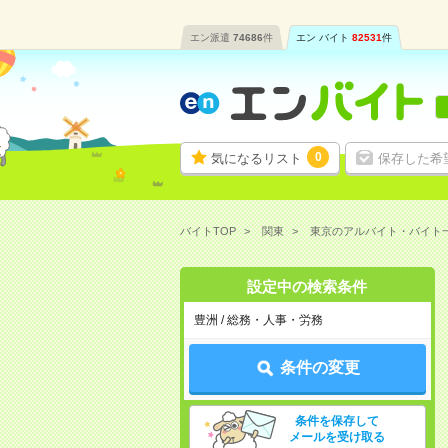
エン派遣
74686
件
エン バイト
82531
件
0
気になるリスト
保存した希
バイトTOP
関東
東京のアルバイト・バイト
設定中の検索条件
豊洲 / 総務・人事・労務
条件の変更
条件を保存して
メールを受け取る