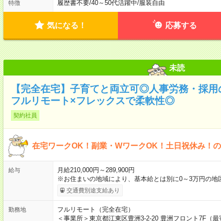
履歴書不要
/
40～50代活躍中
/
服装自由
特徴
気になる！
応募する
未読
【完全在宅】子育てと両立可◎人事労務・採用
フルリモート×フレックスで柔軟性◎
契約社員
在宅ワークOK！副業・WワークOK！土日祝休み！
月給210,000円～289,900円
給与
※お住まいの地域により、基本給とは別に0～3万円の地
交通費別途支給あり
フルリモート（完全在宅）
勤務地
＜事業所＞東京都江東区豊洲3-2-20 豊洲フロント7F（