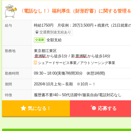
〈電話なし！〉福利厚生（財形貯蓄）に関する管理
時給1750円 月収例：28万3,500円＋残業代（21日就業
給与
交通費別途支給あり
全額支給
交通費
東京都江東区
勤務地
豊洲駅
から徒歩1分
/
新
豊洲駅
から徒歩14分
シェアードサービス事業／アウトソーシング事業
09:30～18:00(実働7時間30分 休憩1時間)
勤務時間
2026年10月上旬～長期 ※10月～！
期間
履歴書不要
/
40～50代活躍中
/
服装自由
/
電話対応なし
特徴
気になる！
応募する