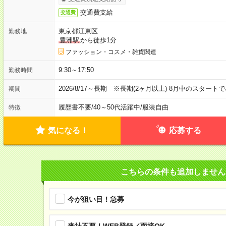
交通費支給
交通費
東京都江東区
勤務地
豊洲駅
から徒歩1分
ファッション・コスメ・雑貨関連
9:30～17:50
勤務時間
2026/8/17～長期 ※長期(2ヶ月以上) 8月中のスター
期間
履歴書不要
/
40～50代活躍中
/
服装自由
特徴
気になる！
応募する
こちらの条件も追加しません
今が狙い目！急募
来社不要！WEB登録／面接OK