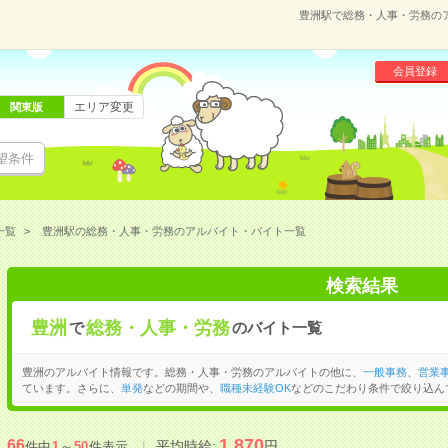
豊洲駅で総務・人事・労務の
会員登録
エリア変更
関東版
望条件
一覧
豊洲駅の総務・人事・労務のアルバイト・バイト一覧
検索結果
豊洲
総務・人事・労務
で
のバイト一覧
豊洲のアルバイト情報です。総務・人事・労務のアルバイトの他に、
一般事務
、
営業
ています。さらに、
単発
などの期間や、
職種未経験OK
などのこだわり条件で絞り込ん
1,870
66
平均時給:
円
件中
1
～
50
件表示