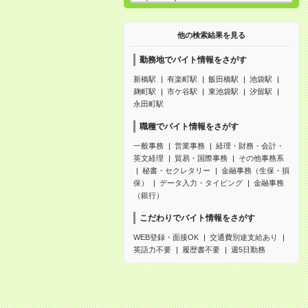
他の検索結果を見る
勤務地でバイト情報をさがす
新橋駅
有楽町駅
飯田橋駅
池袋駅
麹町駅
市ケ谷駅
東池袋駅
汐留駅
永田町駅
職種でバイト情報をさがす
一般事務
営業事務
経理・財務・会計・
英文経理
貿易・国際事務
その他事務系
秘書・セクレタリー
金融事務（生保・損
保）
データ入力・タイピング
金融事務
（銀行）
こだわりでバイト情報をさがす
WEB登録・面接OK
交通費別途支給あり
英語力不要
履歴書不要
週5日勤務