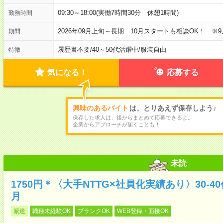
09:30～18:00(実働7時間30分 休憩1時間)
勤務時間
2026年09月上旬～長期 10月スタートも相談OK！ ※
期間
履歴書不要
/
40～50代活躍中
/
服装自由
特徴
気になる！
応募する
興味のあるバイト
は、とりあえず保存しよう♪
保存した求人は、後からまとめて応募できるよ。
企業からアプローチが届くことも！
未読
1750円＊〈大手NTTG×社員化実績あり〉30-
月
派遣
職種未経験OK
ブランクOK
WEB登録・面接OK