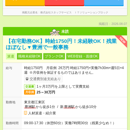
掲載元企業名
株式会社スタッフサービス ＩＴソリューションブロック
掲載日：2026.08.07
未読
NEW
【在宅勤務OK】時給1750円！未経験OK！残業
ほぼなし▼豊洲で一般事務
派遣
職種未経験OK
ブランクOK
WEB登録・面接OK
時給1750円 月収例 26万円 時給1750円×実働7h30m×週5日×4
給与
週 ※月収例を保証するものではありません。
交通費別途支給あり
1ヶ月3万円を上限として実費支給
交通費
25～30万円
月収例
東京都江東区
勤務地
豊洲駅
から徒歩1分
/
新
豊洲駅
から徒歩10分
人材派遣・紹介業
09:00-17:30（休憩60分）実働7時間30分（残業少なめ！）
勤務時間