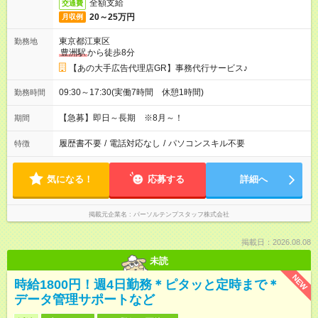
全額支給
交通費
20～25万円
月収例
東京都江東区
勤務地
豊洲駅
から徒歩8分
【あの大手広告代理店GR】事務代行サービス♪
09:30～17:30(実働7時間 休憩1時間)
勤務時間
【急募】即日～長期 ※8月～！
期間
履歴書不要
/
電話対応なし
/
パソコンスキル不要
特徴
気になる！
応募する
詳細へ
掲載元企業名
パーソルテンプスタッフ株式会社
掲載日：2026.08.08
未読
NEW
時給1800円！週4日勤務＊ピタッと定時まで＊
データ管理サポートなど