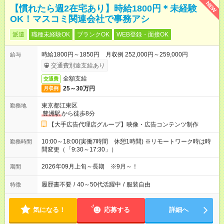
NEW
【慣れたら週2在宅あり】時給1800円＊未経験
OK！マスコミ関連会社で事務アシ
派遣
職種未経験OK
ブランクOK
WEB登録・面接OK
時給1800円～1850円 月収例 252,000円～259,000円
給与
交通費別途支給あり
全額支給
交通費
25～30万円
月収例
東京都江東区
勤務地
豊洲駅
から徒歩8分
【大手広告代理店グループ】映像・広告コンテンツ制作
10:00～18:00(実働7時間 休憩1時間) ※リモートワーク時は時
勤務時間
間変更（「9:30～17:30」）
2026年09月上旬～長期 ※9月～！
期間
履歴書不要
/
40～50代活躍中
/
服装自由
特徴
気になる！
応募する
詳細へ