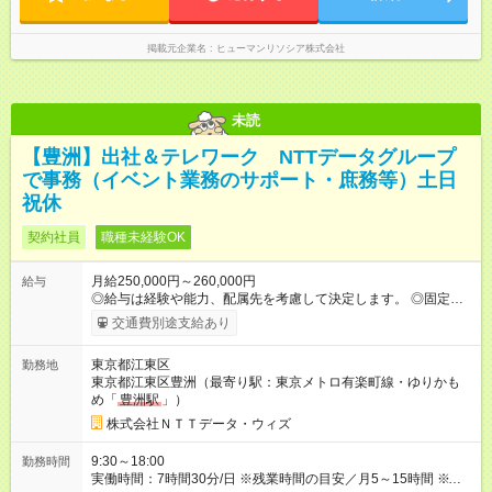
掲載元企業名
ヒューマンリソシア株式会社
未読
【豊洲】出社＆テレワーク NTTデータグループ
で事務（イベント業務のサポート・庶務等）土日
祝休
契約社員
職種未経験OK
月給250,000円～260,000円
給与
◎給与は経験や能力、配属先を考慮して決定します。 ◎固定残業
はありません。残業代は別途全額支給します。 ★毎週水曜と給
交通費別途支給あり
与支給日はNO残業デー！ 【試用期間】試用期間なし
東京都江東区
勤務地
東京都江東区豊洲（最寄り駅：東京メトロ有楽町線・ゆりかも
め「
豊洲駅
」）
株式会社ＮＴＴデータ・ウィズ
9:30～18:00
勤務時間
実働時間：7時間30分/日 ※残業時間の目安／月5～15時間 ※テレ