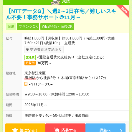
未読
NEW
【NTTデータG】＼週2～3日在宅／難しいスキ
ル不要！事務サポート＠11月～
派遣
ブランクOK
WEB登録・面接OK
時給1,800円【月収例】約301,000円（時給1,800円×実働
給与
7.50h×21日+残業10h）+交通費
交通費別途支給あり
○通勤交通費の支給あり（当社規定による）
交通費
30万円～
月収例
東京都江東区
勤務地
豊洲駅
から徒歩2分
/
木場(東京都)駅からバス17分
●NTTデータG●
★9:30～18:00（休憩時間 12:00～13:00）
勤務時間
2026年11月～
期間
履歴書不要
/
40～50代活躍中
/
服装自由
特徴
気になる！
応募する
詳細へ