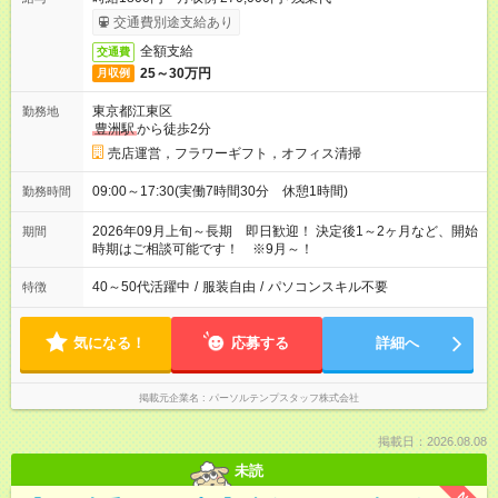
交通費別途支給あり
全額支給
交通費
25～30万円
月収例
東京都江東区
勤務地
豊洲駅
から徒歩2分
売店運営，フラワーギフト，オフィス清掃
09:00～17:30(実働7時間30分 休憩1時間)
勤務時間
2026年09月上旬～長期 即日歓迎！ 決定後1～2ヶ月など、開始
期間
時期はご相談可能です！ ※9月～！
40～50代活躍中
/
服装自由
/
パソコンスキル不要
特徴
気になる！
応募する
詳細へ
掲載元企業名
パーソルテンプスタッフ株式会社
掲載日：2026.08.08
未読