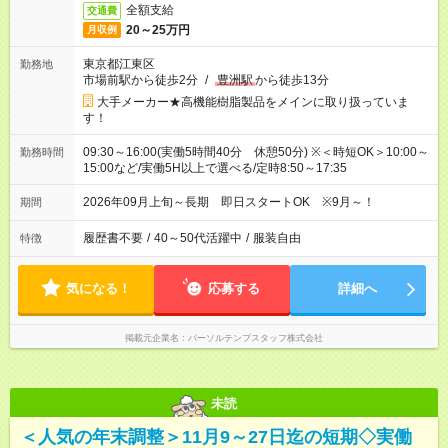
全額支給
交通費
20～25万円
月収例
東京都江東区
勤務地
市場前駅から徒歩2分
/
豊洲駅
から徒歩13分
大手メーカー★高機能樹脂製品をメインに取り扱っていま
す！
09:30～16:00(実働5時間40分 休憩50分) ※＜時短OK＞10:00～
勤務時間
15:00など/実働5H以上で選べる/定時8:50～17:35
2026年09月上旬～長期 即日スタートOK ※9月～！
期間
履歴書不要
/
40～50代活躍中
/
服装自由
特徴
気になる！
応募する
詳細へ
掲載元企業名
パーソルテンプスタッフ株式会社
未読
＜人気の年末調整＞11月9～27日迄の短期◇実働