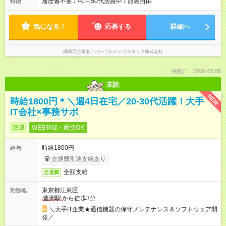
履歴書不要
/
40～50代活躍中
/
服装自由
特徴
気になる！
応募する
詳細へ
掲載元企業名
パーソルテンプスタッフ株式会社
掲載日：2026.08.08
未読
NEW
時給1800円＊＼週4日在宅／20-30代活躍！大手
IT会社×事務サポ
派遣
WEB登録・面接OK
時給1800円
給与
交通費別途支給あり
全額支給
交通費
東京都江東区
勤務地
豊洲駅
から徒歩3分
＼大手IT企業★通信機器の保守メンテナンス＆ソフトウェア開
発／