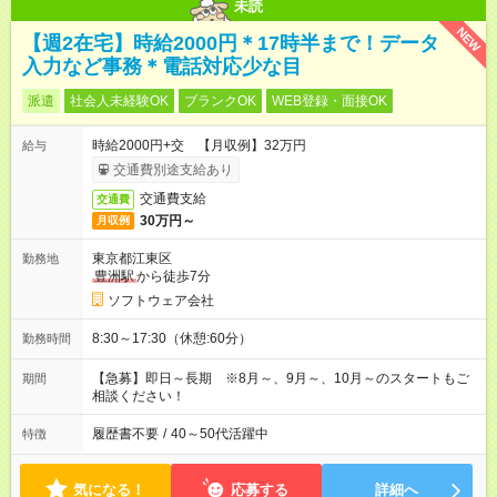
未読
NEW
【週2在宅】時給2000円＊17時半まで！データ
入力など事務＊電話対応少な目
派遣
社会人未経験OK
ブランクOK
WEB登録・面接OK
時給2000円+交 【月収例】32万円
給与
交通費別途支給あり
交通費支給
交通費
30万円～
月収例
東京都江東区
勤務地
豊洲駅
から徒歩7分
ソフトウェア会社
8:30～17:30（休憩:60分）
勤務時間
【急募】即日～長期 ※8月～、9月～、10月～のスタートもご
期間
相談ください！
履歴書不要
/
40～50代活躍中
特徴
気になる！
応募する
詳細へ