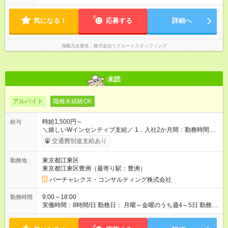
気になる！
応募する
詳細へ
掲載元企業名
株式会社リクルートスタッフィング
未読
アルバイト
職種未経験OK
時給1,500円～
給与
＼嬉しいWインセンティブ支給／ 1．入社2か月間：勤務時間
×100円のインセンティブ 2．入社2か月後：2万円支給します！
交通費別途支給あり
（規定あり） ・交通費支給（月上限3万円） ・万一の残業は1分
単位で支給 【試用期間】試用期間あり 試用期間の長さ：1ヶ月
東京都江東区
勤務地
雇用形態、給与は本採用時と同じです。
東京都江東区豊洲（最寄り駅：豊洲）
バーチャレクス・コンサルティング株式会社
9:00～18:00
勤務時間
実働時間：8時間/日 勤務日： 月曜～金曜のうち週4～5日 勤務時
間： 9：00～18：00（実働8時間）