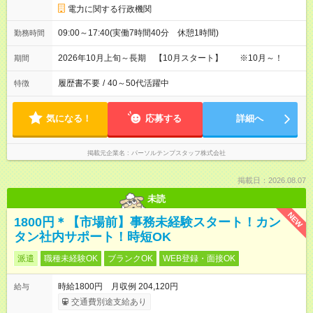
電力に関する行政機関
09:00～17:40(実働7時間40分 休憩1時間)
勤務時間
2026年10月上旬～長期 【10月スタート】 ※10月～！
期間
履歴書不要
/
40～50代活躍中
特徴
気になる！
応募する
詳細へ
掲載元企業名
パーソルテンプスタッフ株式会社
掲載日：2026.08.07
未読
NEW
1800円＊【市場前】事務未経験スタート！カン
タン社内サポート！時短OK
派遣
職種未経験OK
ブランクOK
WEB登録・面接OK
時給1800円 月収例 204,120円
給与
交通費別途支給あり