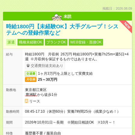
掲載日：2026.08.09
未読
NEW
時給1800円【未経験OK】大手グループ！シス
テムへの登録作業など
派遣
職種未経験OK
ブランクOK
WEB登録・面接OK
時給1800円 月収例 26万円 時給1800円×実働7h25m×週5日×4
給与
週 ※月収例を保証するものではありません。
交通費別途支給あり
1ヶ月3万円を上限として実費支給
交通費
25～30万円
月収例
東京都江東区
勤務地
豊洲駅
から徒歩1分
リース
08:45-17:10（休憩60分）実働7時間25分（残業少なめ！）
勤務時間
2026年10月01日～長期 ※開始日相談OK ※10月～！
期間
履歴書不要
/
服装自由
特徴