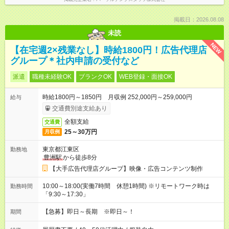
掲載日：2026.08.08
未読
NEW
【在宅週2×残業なし】時給1800円！広告代理店
グループ＊社内申請の受付など
派遣
職種未経験OK
ブランクOK
WEB登録・面接OK
時給1800円～1850円 月収例 252,000円～259,000円
給与
交通費別途支給あり
全額支給
交通費
25～30万円
月収例
東京都江東区
勤務地
豊洲駅
から徒歩8分
【大手広告代理店グループ】映像・広告コンテンツ制作
10:00～18:00(実働7時間 休憩1時間) ※リモートワーク時は
勤務時間
「9:30～17:30」
【急募】即日～長期 ※即日～！
期間