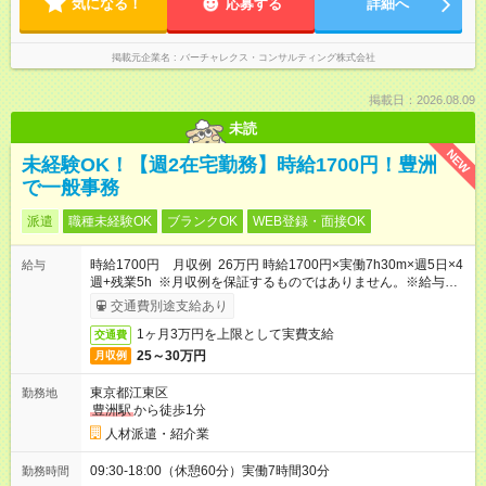
気になる！
応募する
詳細へ
掲載元企業名
バーチャレクス・コンサルティング株式会社
掲載日：2026.08.09
未読
NEW
未経験OK！【週2在宅勤務】時給1700円！豊洲
で一般事務
派遣
職種未経験OK
ブランクOK
WEB登録・面接OK
時給1700円 月収例 26万円 時給1700円×実働7h30m×週5日×4
給与
週+残業5h ※月収例を保証するものではありません。※給与即受
取りサービス利用可（利用条件有）
交通費別途支給あり
1ヶ月3万円を上限として実費支給
交通費
25～30万円
月収例
東京都江東区
勤務地
豊洲駅
から徒歩1分
人材派遣・紹介業
09:30-18:00（休憩60分）実働7時間30分
勤務時間