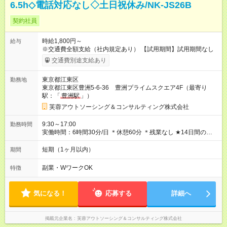
6.5h◇電話対応なし◇土日祝休み/NK-JS26B
契約社員
時給1,800円～
給与
※交通費全額支給（社内規定あり） 【試用期間】試用期間なし
交通費別途支給あり
東京都江東区
勤務地
東京都江東区豊洲5-6-36 豊洲プライムスクエア4F（最寄り
駅：「
豊洲駅
」）
芙蓉アウトソーシング＆コンサルティング株式会社
9:30～17:00
勤務時間
実働時間：6時間30分/日 ＊休憩60分 ＊残業なし ★14日間の短
期：11/9～11/27まで（平日のみ・土日祝休み）
短期（1ヶ月以内）
期間
副業・WワークOK
特徴
気になる！
応募する
詳細へ
掲載元企業名
芙蓉アウトソーシング＆コンサルティング株式会社