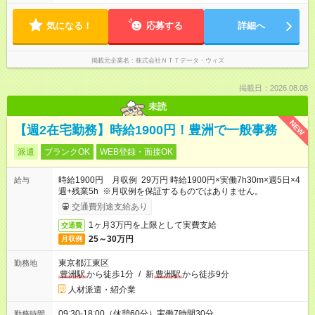
ワーク＆出社の詳細につきましては、面接の際ご確認ください
気になる！
応募する
詳細へ
掲載元企業名
株式会社ＮＴＴデータ・ウィズ
掲載日：2026.08.08
未読
NEW
【週2在宅勤務】時給1900円！豊洲で一般事務
派遣
ブランクOK
WEB登録・面接OK
時給1900円 月収例 29万円 時給1900円×実働7h30m×週5日×4
給与
週+残業5h ※月収例を保証するものではありません。
交通費別途支給あり
1ヶ月3万円を上限として実費支給
交通費
25～30万円
月収例
東京都江東区
勤務地
豊洲駅
から徒歩1分
/
新
豊洲駅
から徒歩9分
人材派遣・紹介業
09:30-18:00（休憩60分）実働7時間30分
勤務時間