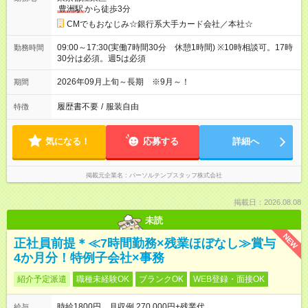
豊洲駅
から徒歩3分
CMでもおなじみ☆銀行系大手カード会社／本社☆
09:00～17:30(実働7時間30分 休憩1時間) ※10時相談可。17時
勤務時間
30分は必須。週5は必須
2026年09月上旬～長期 ※9月～！
期間
履歴書不要
/
服装自由
特徴
気になる！
応募する
詳細へ
掲載元企業名
パーソルテンプスタッフ株式会社
掲載日：2026.08.08
未読
NEW
正社員前提＊≪7時間勤務×残業ほぼなし≫賞与
4か月分！特例子会社×事務
紹介予定派遣
職種未経験OK
ブランクOK
WEB登録・面接OK
時給1800円 月収例 270,000円+残業代
給与