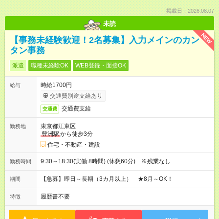
掲載日：2026.08.07
未読
NEW
【事務未経験歓迎！2名募集】入力メインのカン
タン事務
派遣
職種未経験OK
WEB登録・面接OK
時給1700円
給与
交通費別途支給あり
交通費支給
交通費
東京都江東区
勤務地
豊洲駅
から徒歩3分
住宅・不動産・建設
9:30～18:30(実働:8時間) (休憩60分) ※残業なし
勤務時間
【急募】即日～長期（3カ月以上） ★8月～OK！
期間
履歴書不要
特徴