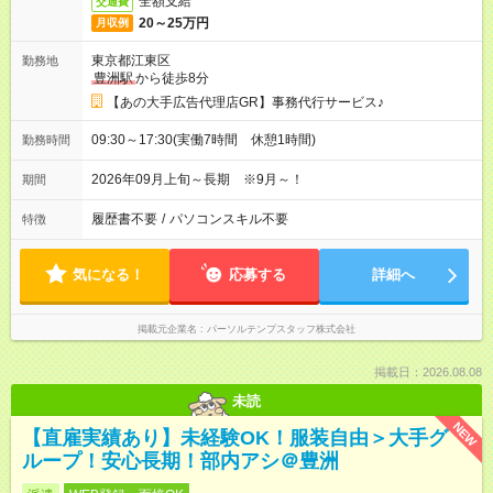
全額支給
交通費
20～25万円
月収例
東京都江東区
勤務地
豊洲駅
から徒歩8分
【あの大手広告代理店GR】事務代行サービス♪
09:30～17:30(実働7時間 休憩1時間)
勤務時間
2026年09月上旬～長期 ※9月～！
期間
履歴書不要
/
パソコンスキル不要
特徴
気になる！
応募する
詳細へ
掲載元企業名
パーソルテンプスタッフ株式会社
掲載日：2026.08.08
未読
NEW
【直雇実績あり】未経験OK！服装自由＞大手グ
ループ！安心長期！部内アシ＠豊洲