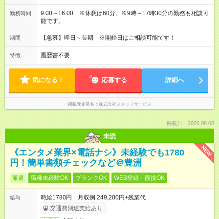
9:00～16:00 ※休憩は60分。※9時～17時30分の勤務も相談可
勤務時間
能です。
【急募】即日～長期 ※開始日はご相談可能です！
期間
履歴書不要
特徴
気になる！
応募する
詳細へ
掲載元企業名
株式会社スタッフサービス
掲載日：2026.08.08
未読
NEW
《エンタメ業界×電話ナシ》未経験でも1780
円！簡単書類チェックなど＠豊洲
派遣
職種未経験OK
ブランクOK
WEB登録・面接OK
時給1780円 月収例 249,200円+残業代
給与
交通費別途支給あり