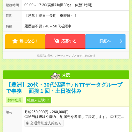
09:00～17:30(実働7時間30分 休憩1時間)
勤務時間
【急募】即日～長期 ※即日～！
期間
履歴書不要
/
40～50代活躍中
特徴
気になる！
応募する
詳細へ
掲載元企業名
パーソルテンプスタッフ株式会社
未読
【豊洲】20代・30代活躍中♪ NTTデータグループ
で事務 面接１回・土日祝休み
契約社員
職種未経験OK
月給250,000円～260,000円
給与
◎給与は経験や能力、配属先を考慮して決定します。 ◎固定残業
はありません。残業代は別途全額支給します。 ＼各種手当が充
交通費別途支給あり
実！／ 交通費は全額支給。 その他にも、以下の各種手当がござ
います。 ◆「リモートワーク手当／1日200円」 【試用期間】試