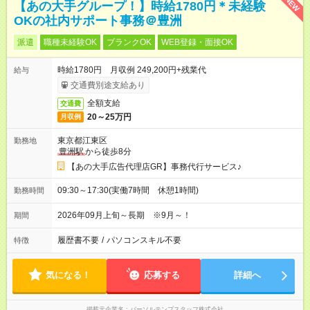
NEW
【あの大手グループ！】時給1780円＊未経験
OKの社内サポート事務＠豊洲
派遣
職種未経験OK
ブランクOK
WEB登録・面接OK
時給1780円 月収例 249,200円+残業代
給与
交通費別途支給あり
全額支給
交通費
20～25万円
月収例
東京都江東区
勤務地
豊洲駅
から徒歩8分
【あの大手広告代理店GR】事務代行サービス♪
09:30～17:30(実働7時間 休憩1時間)
勤務時間
2026年09月上旬～長期 ※9月～！
期間
履歴書不要
/
パソコンスキル不要
特徴
気になる！
応募する
詳細へ
掲載元企業名
パーソルテンプスタッフ株式会社