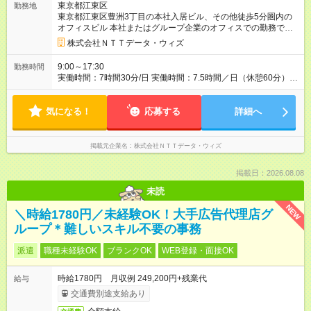
東京都江東区
勤務地
用期間なし
東京都江東区豊洲3丁目の本社入居ビル、その他徒歩5分圏内の
オフィスビル 本社またはグループ企業のオフィスでの勤務で
す。 配属先は希望やスキルなどを考慮して決定。 募集ポジショ
株式会社ＮＴＴデータ・ウィズ
ンは選考状況により終了となる場合があります。（最寄り駅：
東京メトロ有楽町線「
豊洲駅
」）
9:00～17:30
勤務時間
実働時間：7時間30分/日 実働時間：7.5時間／日（休憩60分） ※
残業は月平均10～20時間程度です。 ※始終業時間は配属先や担
当業務により若干変動があります。 ※フレックスタイム制をご
気になる！
希望の方はご相談ください。
応募する
詳細へ
掲載元企業名
株式会社ＮＴＴデータ・ウィズ
掲載日：2026.08.08
未読
NEW
＼時給1780円／未経験OK！大手広告代理店グ
ループ＊難しいスキル不要の事務
派遣
職種未経験OK
ブランクOK
WEB登録・面接OK
時給1780円 月収例 249,200円+残業代
給与
交通費別途支給あり