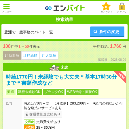
0
メニュー
気になる！
ログイン
検索結果
条件の変更
豊洲で一般事務のバイト一覧
108
1,760
件中
1
～
50
件表示
平均時給:
円
新着順
時給順
人気順
掲載日：2026.08.09
未読
NEW
時給1770円！未経験でも大丈夫＊基本17時30分
まで＊書類作成など
派遣
職種未経験OK
ブランクOK
WEB登録・面接OK
時給1770円＋交 【月収例】283,200円～ ■給与の前払いが可
給与
能な速払いサービスあり
交通費別途支給あり
交通費支給あり
交通費
25～30万円
月収例