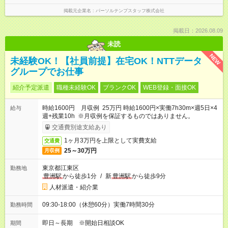
掲載元企業名
パーソルテンプスタッフ株式会社
掲載日：2026.08.09
未読
NEW
未経験OK！【社員前提】在宅OK！NTTデータ
グループでお仕事
紹介予定派遣
職種未経験OK
ブランクOK
WEB登録・面接OK
時給1600円 月収例 25万円 時給1600円×実働7h30m×週5日×4
給与
週+残業10h ※月収例を保証するものではありません。
交通費別途支給あり
1ヶ月3万円を上限として実費支給
交通費
25～30万円
月収例
東京都江東区
勤務地
豊洲駅
から徒歩1分
/
新
豊洲駅
から徒歩9分
人材派遣・紹介業
09:30-18:00（休憩60分）実働7時間30分
勤務時間
即日～長期 ※開始日相談OK
期間