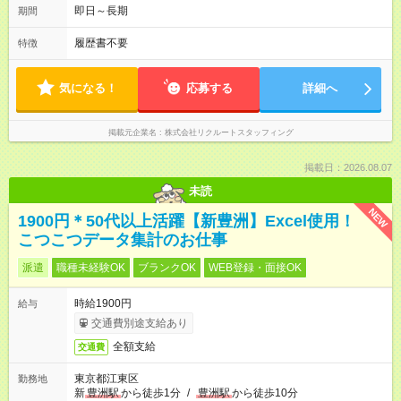
即日～長期
期間
履歴書不要
特徴
気になる！
応募する
詳細へ
掲載元企業名
株式会社リクルートスタッフィング
掲載日：2026.08.07
未読
NEW
1900円＊50代以上活躍【新豊洲】Excel使用！
こつこつデータ集計のお仕事
派遣
職種未経験OK
ブランクOK
WEB登録・面接OK
時給1900円
給与
交通費別途支給あり
全額支給
交通費
東京都江東区
勤務地
新
豊洲駅
から徒歩1分
/
豊洲駅
から徒歩10分