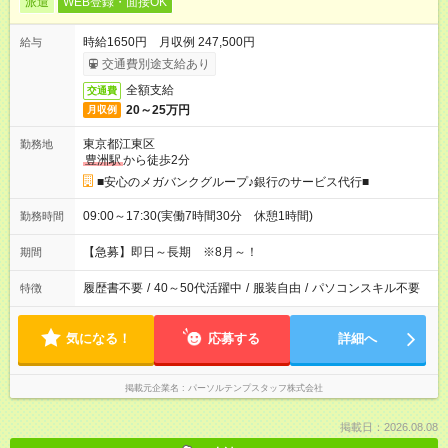
派遣
WEB登録・面接OK
時給1650円 月収例 247,500円
給与
交通費別途支給あり
全額支給
交通費
20～25万円
月収例
東京都江東区
勤務地
豊洲駅
から徒歩2分
■安心のメガバンクグループ♪銀行のサービス代行■
09:00～17:30(実働7時間30分 休憩1時間)
勤務時間
【急募】即日～長期 ※8月～！
期間
履歴書不要
/
40～50代活躍中
/
服装自由
/
パソコンスキル不要
特徴
気になる！
応募する
詳細へ
掲載元企業名
パーソルテンプスタッフ株式会社
掲載日：2026.08.08