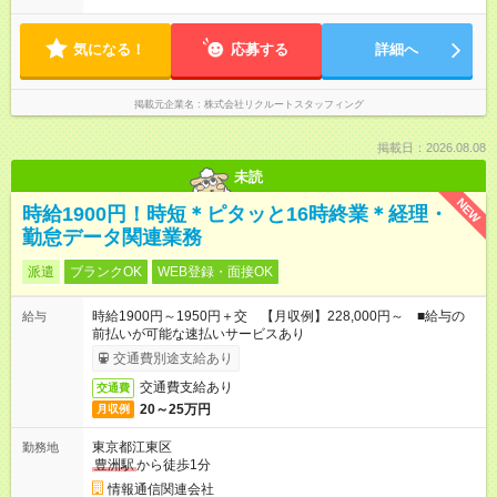
気になる！
応募する
詳細へ
掲載元企業名
株式会社リクルートスタッフィング
掲載日：2026.08.08
未読
NEW
時給1900円！時短＊ピタッと16時終業＊経理・
勤怠データ関連業務
派遣
ブランクOK
WEB登録・面接OK
時給1900円～1950円＋交 【月収例】228,000円～ ■給与の
給与
前払いが可能な速払いサービスあり
交通費別途支給あり
交通費支給あり
交通費
20～25万円
月収例
東京都江東区
勤務地
豊洲駅
から徒歩1分
情報通信関連会社